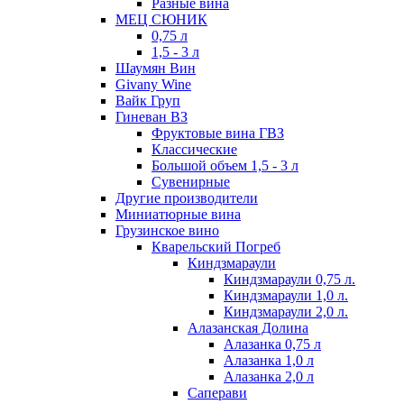
Разные вина
МЕЦ СЮНИК
0,75 л
1,5 - 3 л
Шаумян Вин
Givany Wine
Вайк Груп
Гиневан ВЗ
Фруктовые вина ГВЗ
Классические
Большой объем 1,5 - 3 л
Сувенирные
Другие производители
Миниатюрные вина
Грузинское вино
Кварельский Погреб
Киндзмараули
Киндзмараули 0,75 л.
Киндзмараули 1,0 л.
Киндзмараули 2,0 л.
Алазанская Долина
Алазанка 0,75 л
Алазанка 1,0 л
Алазанка 2,0 л
Саперави