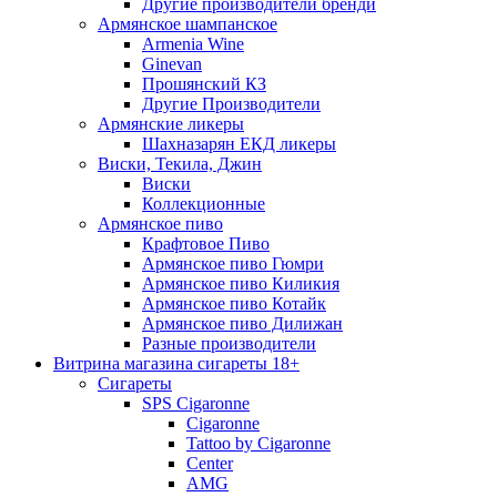
Другие производители бренди
Армянское шампанское
Armenia Wine
Ginevan
Прошянский КЗ
Другие Производители
Армянские ликеры
Шахназарян ЕКД ликеры
Виски, Текила, Джин
Виски
Коллекционные
Армянское пиво
Крафтовое Пиво
Армянское пиво Гюмри
Армянское пиво Киликия
Армянское пиво Котайк
Армянское пиво Дилижан
Разные производители
Витрина магазина сигареты 18+
Cигареты
SPS Cigaronne
Сigaronne
Tattoo by Cigaronne
Center
AMG