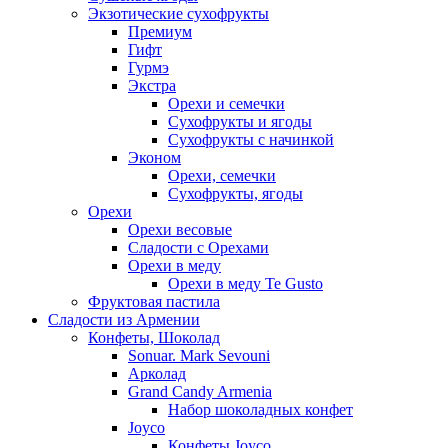
Экзотические сухофрукты
Премиум
Гифт
Гурмэ
Экстра
Орехи и семечки
Сухофрукты и ягоды
Сухофрукты с начинкой
Эконом
Орехи, семечки
Сухофрукты, ягоды
Орехи
Орехи весовые
Сладости с Орехами
Орехи в меду
Орехи в меду Te Gusto
Фруктовая пастила
Сладости из Армении
Конфеты, Шоколад
Sonuar. Mark Sevouni
Арколад
Grand Candy Armenia
Набор шоколадных конфет
Joyco
Конфеты Joyco