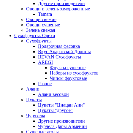
Другие производители
Овощи и зелень замороженные
Tamara
Овощи свежие
Овощи сушеные
Зелень свежая
Сухофрукты. Орехи
Сухофрукты
Подарочная фасовка
Вкус Араратской Долины
IJEVAN Сухофрукты
AREGI
Фрукты сушеные
Наборы из сухофруктов
Чипсы фруктовые
Разное
Алани
Алани весовой
Цукаты
Цукаты "Циацан Ани"
Цукаты "другое"
Чурчхела
Другие производители
Чурчела Дары Армении
Сушеные ягоды