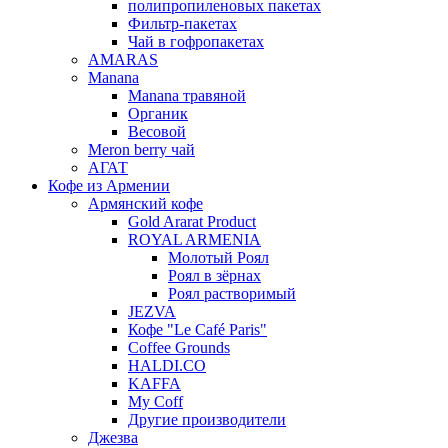
полипропиленовых пакетах
Фильтр-пакетах
Чай в гофропакетах
AMARAS
Manana
Manana травяной
Органик
Весовой
Meron berry чай
АГАТ
Кофе из Армении
Армянский кофе
Gold Ararat Product
ROYAL ARMENIA
Молотый Роял
Роял в зёрнах
Роял растворимый
JEZVA
Кофе "Le Café Paris"
Coffee Grounds
HALDI.CO
KAFFA
My Coff
Другие производители
Джезва