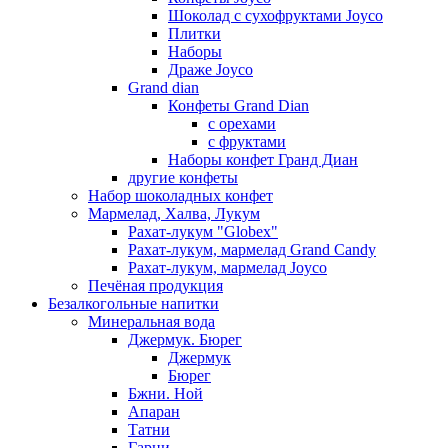
Шоколад с сухофруктами Joyco
Плитки
Наборы
Драже Joyco
Grand dian
Конфеты Grand Dian
с орехами
с фруктами
Наборы конфет Гранд Диан
другие конфеты
Набор шоколадных конфет
Мармелад, Халва, Лукум
Рахат-лукум "Globex"
Рахат-лукум, мармелад Grand Candy
Рахат-лукум, мармелад Joyco
Печёная продукция
Безалкогольные напитки
Минеральная вода
Джермук. Бюрег
Джермук
Бюрег
Бжни. Ной
Апаран
Татни
Гарни