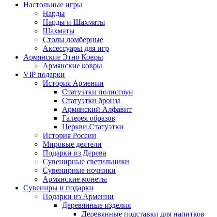
Настольные игры
Нарды
Нарды и Шахматы
Шахматы
Столы ломберные
Аксессуары для игр
Армянские Этно Ковры
Армянские ковры
VIP подарки
История Армении
Статуэтки полистоун
Статуэтки бронза
Армянский Алфавит
Галерея образов
Церкви.Статуэтки
История России
Мировые деятели
Подарки из Дерева
Сувенирные светильники
Сувенирные ночники
Армянские монеты
Сувениры и подарки
Подарки из Армении
Деревянные изделия
Деревянные подставки для напитков