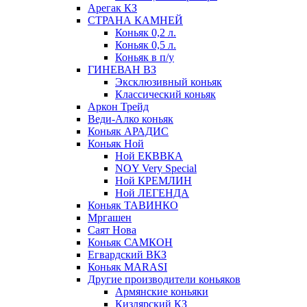
Арегак КЗ
СТРАНА КАМНЕЙ
Коньяк 0,2 л.
Коньяк 0,5 л.
Коньяк в п/у
ГИНЕВАН ВЗ
Эксклюзивный коньяк
Классический коньяк
Аркон Трейд
Веди-Алко коньяк
Коньяк АРАДИС
Коньяк Ной
Ной ЕКВВКА
NOY Very Special
Ной КРЕМЛИН
Ной ЛЕГЕНДА
Коньяк ТАВИНКО
Мргашен
Саят Нова
Коньяк САМКОН
Егвардский ВКЗ
Коньяк MARASI
Другие производители коньяков
Армянские коньяки
Кизлярский КЗ