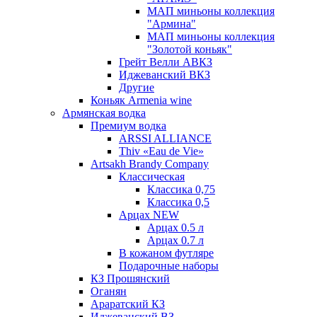
МАП миньоны коллекция
"Армина"
МАП миньоны коллекция
"Золотой коньяк"
Грейт Велли АВКЗ
Иджеванский ВКЗ
Другие
Коньяк Armenia wine
Армянская водка
Премиум водка
ARSSI ALLIANCE
Thiv «Eau de Vie»
Artsakh Brandy Company
Классическая
Классика 0,75
Классика 0,5
Арцах NEW
Арцах 0.5 л
Арцах 0.7 л
В кожаном футляре
Подарочные наборы
КЗ Прошянский
Оганян
Араратский КЗ
Иджеванский ВЗ