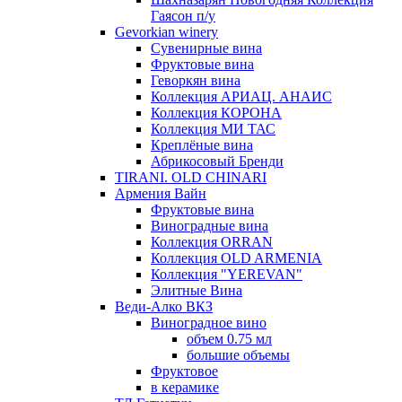
Гаясон п/у
Gevorkian winery
Сувенирные вина
Фруктовые вина
Геворкян вина
Коллекция АРИАЦ. АНАИС
Коллекция КОРОНА
Коллекция МИ ТАС
Креплёные вина
Абрикосовый Бренди
TIRANI. OLD CHINARI
Армения Вайн
Фруктовые вина
Виноградные вина
Коллекция ORRAN
Коллекция OLD ARMENIA
Коллекция "YEREVAN"
Элитные Вина
Веди-Алко ВКЗ
Виноградное вино
объем 0.75 мл
большие объемы
Фруктовое
в керамике