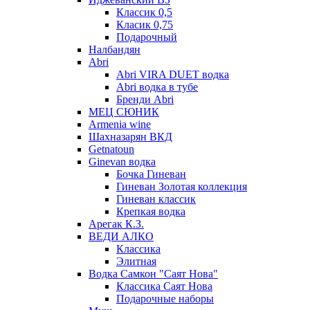
Классик 0,5
Класик 0,75
Подарочный
Налбандян
Abri
Abri VIRA DUET водка
Abri водка в тубе
Бренди Abri
МЕЦ СЮНИК
Armenia wine
Шахназарян ВКД
Getnatoun
Ginevan водка
Бочка Гиневан
Гиневан Золотая коллекция
Гиневан классик
Крепкая водка
Арегак К.З.
ВЕДИ АЛКО
Классика
Элитная
Водка Самкон "Саят Нова"
Классика Саят Нова
Подарочные наборы