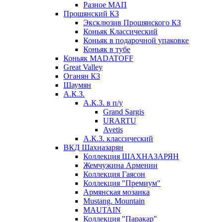
Разное МАП
Прошянский КЗ
Эксклюзив Прошянского КЗ
Коньяк Классический
Коньяк в подарочной упаковке
Коньяк в тубе
Коньяк MADATOFF
Great Valley
Оганян КЗ
Шаумян
А.К.З.
А.К.З. в п/у
Grand Sargis
URARTU
Avetis
А.К.З. классический
ВКД Шахназарян
Коллекция ШАХНАЗАРЯН
Жемчужина Армении
Коллекция Гаясон
Коллекция "Премиум"
Армянская мозаика
Mustang. Mountain
MAUTAIN
Коллекция "Паракар"