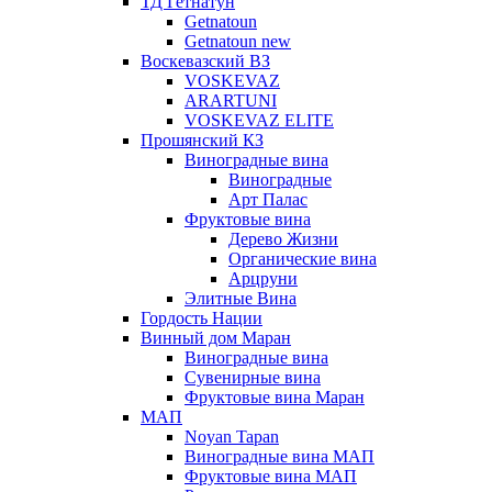
ТД Гетнатун
Getnatoun
Getnatoun new
Воскевазский ВЗ
VOSKEVAZ
ARARTUNI
VOSKEVAZ ELITE
Прошянский КЗ
Виноградные вина
Виноградные
Арт Палас
Фруктовые вина
Дерево Жизни
Органические вина
Арцруни
Элитные Вина
Гордость Нации
Винный дом Маран
Виноградные вина
Сувенирные вина
Фруктовые вина Маран
МАП
Noyan Tapan
Виноградные вина МАП
Фруктовые вина МАП