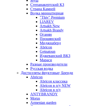
Муш
Степанакертский КЗ
Страна Камней
Водка миниатюрная
"Thiv" Premium
LIAREV
Artsakh New
Artsakh Brandy
Оганян
Прошянский
Миджнаберд
Abricon
Getnatoun
Иджеванский ВКЗ
Мараси
Разные производители
Русская водка
Дистилляты фруктовые; Бренди
Abricon
Abricon классика
Abricon в п/у NEW
Abricon в п/у
ANTYBRANDY
Morus
Armenian garden