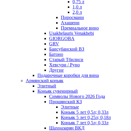
0,75 л
1,0 л
2,0 л
Пиросмани
Ахашени
Премиальное вино
Usakhelauris Venakhebi
GIORGOBA
GRV
Баисубанский ВЗ
Батоно
Старый Тбилиси
Хевсури / Руно
Другие
Подарочные коробки для вина
Армянский коньяк
Элитный
Коньяк сувенирный
Символы Нового 2026 Года
Прошянский КЗ
Элитные
Коньяк 5 лет 0,5л; 0,33л
Коньяк 5 лет 0,25л; 0,18л
Коньяк 7 лет 0,5л; 0,33л
Шахназарян ВКД