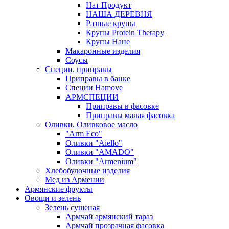
Нат Продукт
НАША ДЕРЕВНЯ
Разные крупы
Крупы Protein Therapy
Крупы Нане
Макаронные изделия
Соусы
Специи, приправы
Приправы в банке
Специи Hamove
АРМСПЕЦИИ
Приправы в фасовке
Приправы малая фасовка
Оливки, Оливковое масло
"Arm Eco"
Оливки "Aiello"
Оливки "AMADO"
Оливки "Armenium"
Хлебобулочные изделия
Мед из Армении
Армянские фрукты
Овощи и зелень
Зелень сушеная
Армчай армянский тараз
Армчай прозрачная фасовка