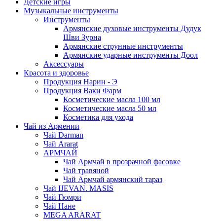
Детские игры
Музыкальные инструменты
Инструменты
Армянские духовые инструменты Дудук
Шви Зурна
Армянские струнные инструменты
Армянские ударные инструменты Доол
Аксессуары
Красота и здоровье
Продукция Нарин - Э
Продукция Ваки Фарм
Косметические масла 100 мл
Косметические масла 50 мл
Косметика для ухода
Чай из Армении
Чай Darman
Чай Ararat
АРМЧАЙ
Чай Армчай в прозрачной фасовке
Чай травяной
Чай Армчай армянский тараз
Чай IJEVAN. MASIS
Чай Гюмри
Чай Нане
MEGA ARARAT