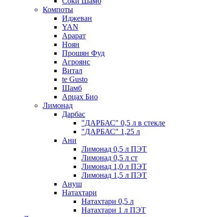
Соки Шамб
Компоты
Иджеван
YAN
Арарат
Ноян
Прошян Фуд
Агроянс
Витал
te Gusto
Шамб
Арцах Био
Лимонад
Дарбас
"ДАРБАС" 0,5 л в стекле
"ДАРБАС" 1,25 л
Ани
Лимонад 0,5 л ПЭТ
Лимонад 0,5 л ст
Лимонад 1,0 л ПЭТ
Лимонад 1,5 л ПЭТ
Ануш
Натахтари
Натахтари 0,5 л
Натахтари 1 л ПЭТ