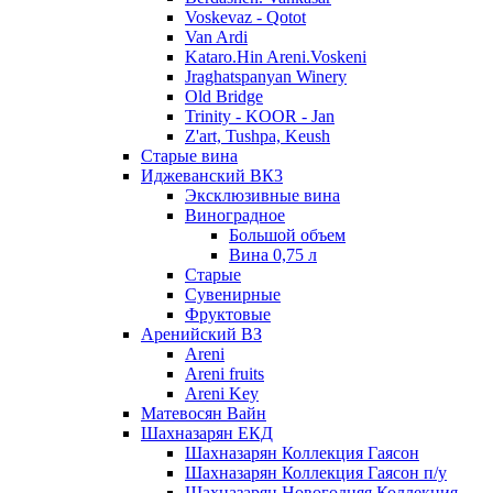
Voskevaz - Qotot
Van Ardi
Kataro.Hin Areni.Voskeni
Jraghatspanyan Winery
Old Bridge
Trinity - KOOR - Jan
Z'art, Tushpa, Keush
Старые вина
Иджеванский ВК3
Эксклюзивные вина
Виноградное
Большой объем
Вина 0,75 л
Старые
Сувенирные
Фруктовые
Аренийский ВЗ
Areni
Areni fruits
Areni Key
Матевосян Вайн
Шахназарян ЕКД
Шахназарян Коллекция Гаясон
Шахназарян Коллекция Гаясон п/у
Шахназарян Новогодняя Коллекция