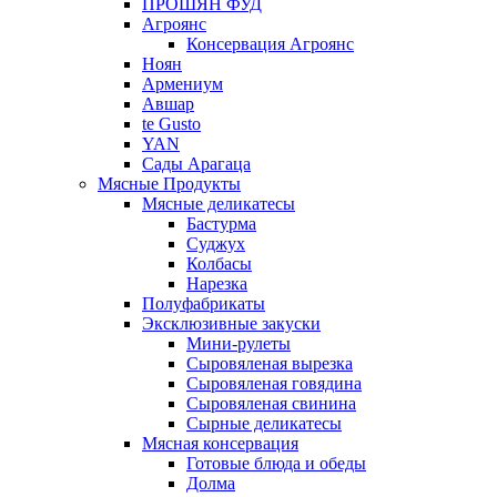
ПРОШЯН ФУД
Агроянс
Консервация Агроянс
Ноян
Армениум
Авшар
te Gusto
YAN
Сады Арагаца
Мясные Продукты
Мясные деликатесы
Бастурма
Суджух
Колбасы
Нарезка
Полуфабрикаты
Эксклюзивные закуски
Мини-рулеты
Сыровяленая вырезка
Сыровяленая говядина
Сыровяленая свинина
Сырные деликатесы
Мясная консервация
Готовые блюда и обеды
Долма