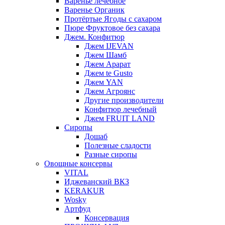
Варенье лечебное
Варенье Органик
Протёртые Ягоды с сахаром
Пюре Фруктовое без сахара
Джем. Конфитюр
Джем IJEVAN
Джем Шамб
Джем Арарат
Джем te Gusto
Джем YAN
Джем Агроянс
Другие производители
Конфитюр лечебный
Джем FRUIT LAND
Сиропы
Дошаб
Полезные сладости
Разные сиропы
Овощные консервы
VITAL
Иджеванский ВКЗ
KERAKUR
Wosky
Артфуд
Консервация