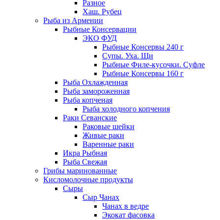
Разное
Хаш. Рубец
Рыба из Армении
Рыбные Консервации
ЭКО ФУД
Рыбные Консервы 240 г
Супы. Уха. Щи
Рыбные Филе-кусочки. Суфле
Рыбные Консервы 160 г
Рыба Охлажденная
Рыба замороженная
Рыба копченая
Рыба холодного копчения
Раки Севанские
Раковые шейки
Живые раки
Варенные раки
Икра Рыбная
Рыба Свежая
Грибы маринованные
Кисломолочные продукты
Сыры
Сыр Чанах
Чанах в ведре
Экокат фасовка