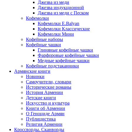
Джезва из меди
Джезва индукционной
Джезва из меди с Песком
Кофемолки
Кофемолки E.Balyan
Кофемолки Классические
Кофемолки Мини
Кофейные наборы
Кофейные чашки
Глиняные кофейные чашки
Фарфоровые кофейные чашки
Медные кофейные чашки
Кофейные подстаканники
Армянские книги
Новинки
Самоучители, словари
Исторические романы
История Армении
Детские книги
Иcкусство и культура
Книги об Армении
О Геноциде Армян
Публицистика
Религия Армении
Кроссворды. Сканворды