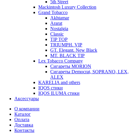
5th Street
Mackintosh Luxury Collection
Grand Tobacco
Akhtamar
Ararat
Nostalgia
Classic
TIP TOP
TRIUMPH. VIP
GT. Elegant. New Black
MT. BLACK TIP
Lex Tobacco Company
Сигареты MORION
Сигареты Democrat, SOPRANO, LEX,
ALEX
KARELIA and others
IQOS стики
IQOS ILUMA стики
Аксессуары
О компании
Каталог
Оплата
Доставка
Контакты