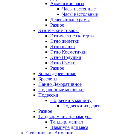
Армянские часы
Часы настенные
Часы настольные
Деревянные храмы
Разное
Этнические товары
Этнические скатерти
Этно жилетки
Этно шапка
Этно Косметички
Этно Подушки
Этно Сумки
Разное
Бочки деревянные
Браслеты
Панно Декоративное
Подарочные мешочки
Подвески
Подвески в машину
Подвески из дерева
Разное
Тандыр, мангал, шампура
Тандыр, мангал
Шампура для мяса
Сувениры из Армении