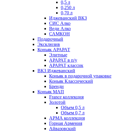
0,5 л
0,250 л
0,70 л
Иджеванский ВКЗ
СИС Алко
Веди Алко
САМКОН
Подарочный
Эксклюзив
Коньяк АРАРАТ
Элитные
АРАРАТ в п/у
АРАРАТ классик
ВКЗ Иджеванский
Коньяк в подарочной упаковке
Коньяк Классический
Бренди
Коньяк МАП
France коллекция
Золотой
Объем 0,5 л
Объем 0,7 л
АРМА коллекция
Горная Армения
Айвазовский