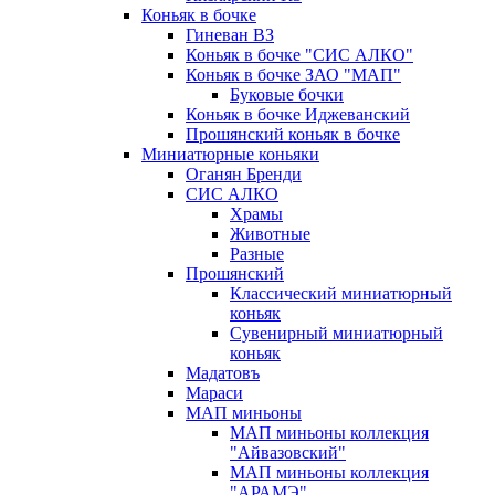
Коньяк в бочке
Гиневан ВЗ
Коньяк в бочке "СИС АЛКО"
Коньяк в бочке ЗАО "МАП"
Буковые бочки
Коньяк в бочке Иджеванский
Прошянский коньяк в бочке
Миниатюрные коньяки
Оганян Бренди
СИС АЛКО
Храмы
Животные
Разные
Прошянский
Классический миниатюрный
коньяк
Сувенирный миниатюрный
коньяк
Мадатовъ
Мараси
МАП миньоны
МАП миньоны коллекция
"Айвазовский"
МАП миньоны коллекция
"АРАМЭ"