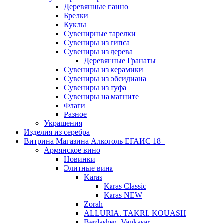
Деревянные панно
Брелки
Куклы
Сувенирные тарелки
Сувениры из гипса
Сувениры из дерева
Деревянные Гранаты
Сувениры из керамики
Сувениры из обсидиана
Сувениры из туфа
Сувениры на магните
Флаги
Разное
Украшения
Изделия из серебра
Витрина Магазина Алкоголь ЕГАИС 18+
Армянское вино
Новинки
Элитные вина
Karas
Karas Classic
Karas NEW
Zorah
ALLURIA. TAKRI. KOUASH
Berdashen. Vankasar