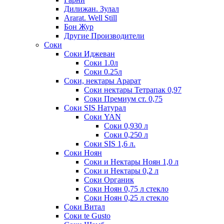
Дилижан. Зулал
Ararat. Well Still
Бон Жур
Другие Производители
Соки
Соки Иджеван
Соки 1.0л
Соки 0.25л
Соки, нектары Арарат
Соки нектары Тетрапак 0,97
Соки Премиум ст. 0,75
Соки SIS Натурал
Соки YAN
Соки 0,930 л
Соки 0,250 л
Соки SIS 1,6 л.
Соки Ноян
Соки и Нектары Ноян 1,0 л
Соки и Нектары 0,2 л
Соки Органик
Соки Ноян 0,75 л стекло
Соки Ноян 0,25 л стекло
Соки Витал
Соки te Gusto