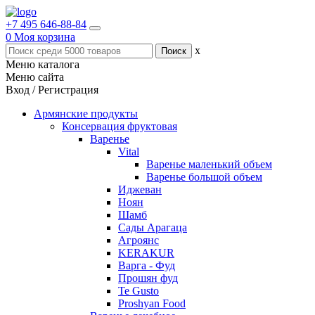
+7 495 646-88-84
0
Моя корзина
x
Меню каталога
Меню сайта
Вход / Регистрация
Армянские продукты
Консервация фруктовая
Варенье
Vital
Варенье маленький объем
Варенье большой объем
Иджеван
Ноян
Шамб
Сады Арагаца
Агроянс
KERAKUR
Варга - Фуд
Прошян фуд
Te Gusto
Proshyan Food