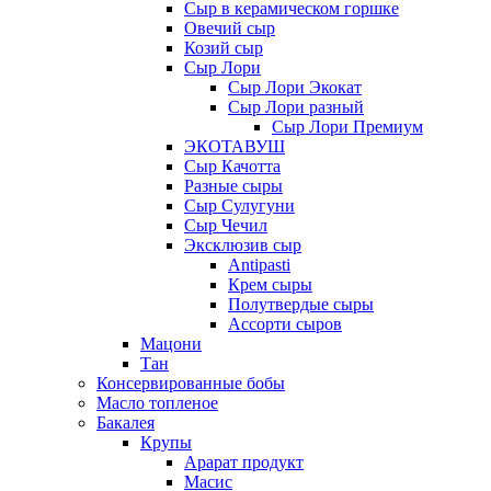
Сыр в керамическом горшке
Овечий сыр
Козий сыр
Сыр Лори
Сыр Лори Экокат
Сыр Лори разный
Сыр Лори Премиум
ЭКОТАВУШ
Сыр Качотта
Разные сыры
Сыр Сулугуни
Сыр Чечил
Эксклюзив сыр
Antipasti
Крем сыры
Полутвердые сыры
Ассорти сыров
Мацони
Тан
Консервированные бобы
Масло топленое
Бакалея
Крупы
Арарат продукт
Масис