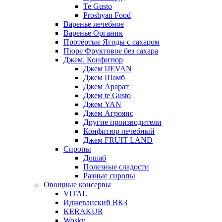
Te Gusto
Proshyan Food
Варенье лечебное
Варенье Органик
Протёртые Ягоды с сахаром
Пюре Фруктовое без сахара
Джем. Конфитюр
Джем IJEVAN
Джем Шамб
Джем Арарат
Джем te Gusto
Джем YAN
Джем Агроянс
Другие производители
Конфитюр лечебный
Джем FRUIT LAND
Сиропы
Дошаб
Полезные сладости
Разные сиропы
Овощные консервы
VITAL
Иджеванский ВКЗ
KERAKUR
Wosky