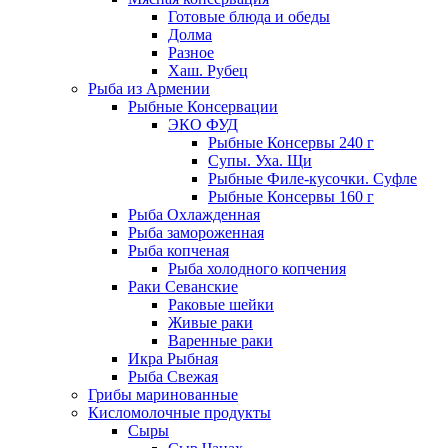
Готовые блюда и обеды
Долма
Разное
Хаш. Рубец
Рыба из Армении
Рыбные Консервации
ЭКО ФУД
Рыбные Консервы 240 г
Супы. Уха. Щи
Рыбные Филе-кусочки. Суфле
Рыбные Консервы 160 г
Рыба Охлажденная
Рыба замороженная
Рыба копченая
Рыба холодного копчения
Раки Севанские
Раковые шейки
Живые раки
Варенные раки
Икра Рыбная
Рыба Свежая
Грибы маринованные
Кисломолочные продукты
Сыры