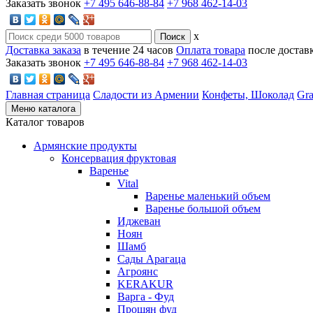
Заказать звонок
+7 495 646-88-84
+7 968 462-14-03
x
Доставка заказа
в течение 24 часов
Оплата товара
после достав
Заказать звонок
+7 495 646-88-84
+7 968 462-14-03
Главная страница
Сладости из Армении
Конфеты, Шоколад
Gra
Меню каталога
Каталог товаров
Армянские продукты
Консервация фруктовая
Варенье
Vital
Варенье маленький объем
Варенье большой объем
Иджеван
Ноян
Шамб
Сады Арагаца
Агроянс
KERAKUR
Варга - Фуд
Прошян фуд