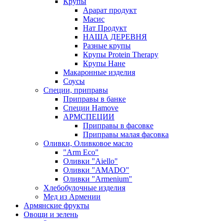
Крупы
Арарат продукт
Масис
Нат Продукт
НАША ДЕРЕВНЯ
Разные крупы
Крупы Protein Therapy
Крупы Нане
Макаронные изделия
Соусы
Специи, приправы
Приправы в банке
Специи Hamove
АРМСПЕЦИИ
Приправы в фасовке
Приправы малая фасовка
Оливки, Оливковое масло
"Arm Eco"
Оливки "Aiello"
Оливки "AMADO"
Оливки "Armenium"
Хлебобулочные изделия
Мед из Армении
Армянские фрукты
Овощи и зелень