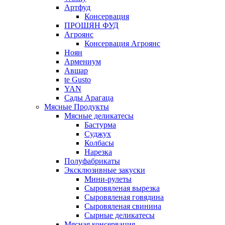
Артфуд
Консервация
ПРОШЯН ФУД
Агроянс
Консервация Агроянс
Ноян
Армениум
Авшар
te Gusto
YAN
Сады Арагаца
Мясные Продукты
Мясные деликатесы
Бастурма
Суджух
Колбасы
Нарезка
Полуфабрикаты
Эксклюзивные закуски
Мини-рулеты
Сыровяленая вырезка
Сыровяленая говядина
Сыровяленая свинина
Сырные деликатесы
Мясная консервация