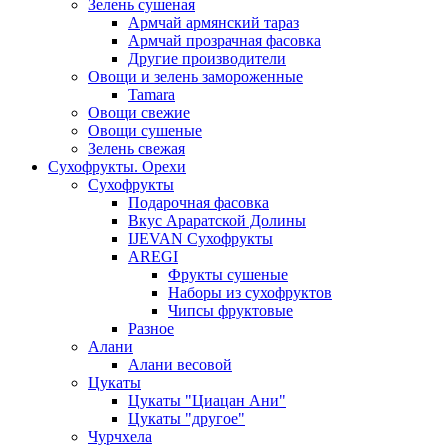
Зелень сушеная
Армчай армянский тараз
Армчай прозрачная фасовка
Другие производители
Овощи и зелень замороженные
Tamara
Овощи свежие
Овощи сушеные
Зелень свежая
Сухофрукты. Орехи
Сухофрукты
Подарочная фасовка
Вкус Араратской Долины
IJEVAN Сухофрукты
AREGI
Фрукты сушеные
Наборы из сухофруктов
Чипсы фруктовые
Разное
Алани
Алани весовой
Цукаты
Цукаты "Циацан Ани"
Цукаты "другое"
Чурчхела