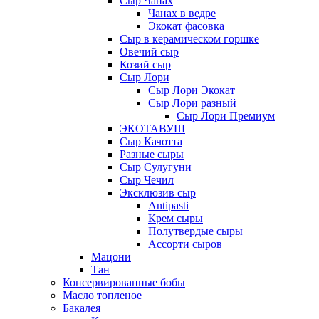
Сыр Чанах
Чанах в ведре
Экокат фасовка
Сыр в керамическом горшке
Овечий сыр
Козий сыр
Сыр Лори
Сыр Лори Экокат
Сыр Лори разный
Сыр Лори Премиум
ЭКОТАВУШ
Сыр Качотта
Разные сыры
Сыр Сулугуни
Сыр Чечил
Эксклюзив сыр
Antipasti
Крем сыры
Полутвердые сыры
Ассорти сыров
Мацони
Тан
Консервированные бобы
Масло топленое
Бакалея