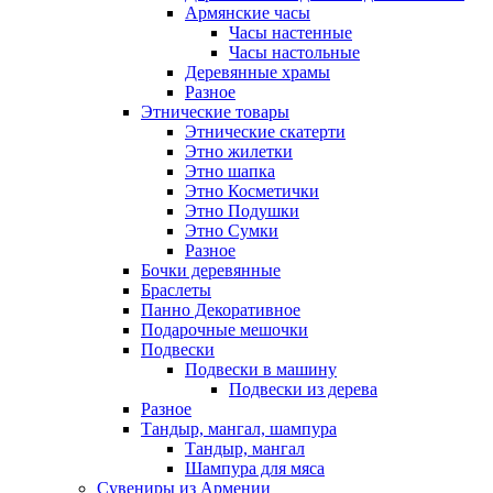
Армянские часы
Часы настенные
Часы настольные
Деревянные храмы
Разное
Этнические товары
Этнические скатерти
Этно жилетки
Этно шапка
Этно Косметички
Этно Подушки
Этно Сумки
Разное
Бочки деревянные
Браслеты
Панно Декоративное
Подарочные мешочки
Подвески
Подвески в машину
Подвески из дерева
Разное
Тандыр, мангал, шампура
Тандыр, мангал
Шампура для мяса
Сувениры из Армении