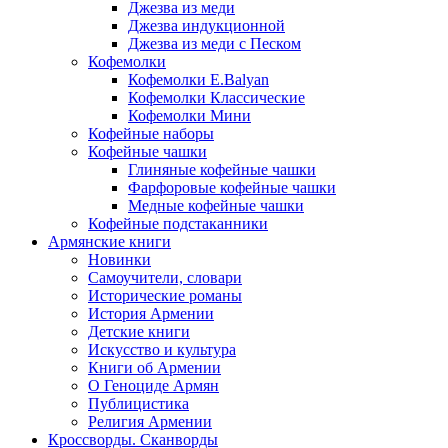
Джезва из меди
Джезва индукционной
Джезва из меди с Песком
Кофемолки
Кофемолки E.Balyan
Кофемолки Классические
Кофемолки Мини
Кофейные наборы
Кофейные чашки
Глиняные кофейные чашки
Фарфоровые кофейные чашки
Медные кофейные чашки
Кофейные подстаканники
Армянские книги
Новинки
Самоучители, словари
Исторические романы
История Армении
Детские книги
Иcкусство и культура
Книги об Армении
О Геноциде Армян
Публицистика
Религия Армении
Кроссворды. Сканворды