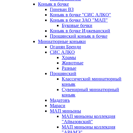
Коньяк в бочке
Гиневан ВЗ
Коньяк в бочке "СИС АЛКО"
Коньяк в бочке ЗАО "МАП"
Буковые бочки
Коньяк в бочке Иджеванский
Прошянский коньяк в бочке
Миниатюрные коньяки
Оганян Бренди
СИС АЛКО
Храмы
Животные
Разные
Прошянский
Классический миниатюрный
коньяк
Сувенирный миниатюрный
коньяк
Мадатовъ
Мараси
МАП миньоны
МАП миньоны коллекция
"Айвазовский"
МАП миньоны коллекция
"АРАМЭ"