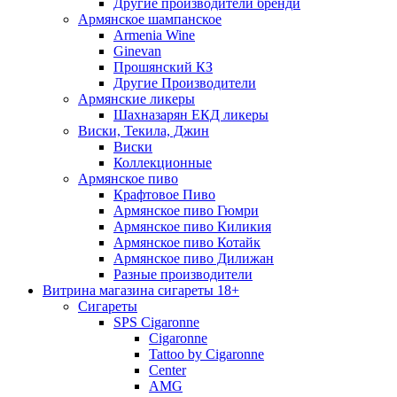
Другие производители бренди
Армянское шампанское
Armenia Wine
Ginevan
Прошянский КЗ
Другие Производители
Армянские ликеры
Шахназарян ЕКД ликеры
Виски, Текила, Джин
Виски
Коллекционные
Армянское пиво
Крафтовое Пиво
Армянское пиво Гюмри
Армянское пиво Киликия
Армянское пиво Котайк
Армянское пиво Дилижан
Разные производители
Витрина магазина сигареты 18+
Cигареты
SPS Cigaronne
Сigaronne
Tattoo by Cigaronne
Center
AMG