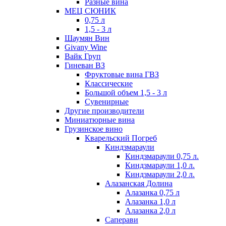
Разные вина
МЕЦ СЮНИК
0,75 л
1,5 - 3 л
Шаумян Вин
Givany Wine
Вайк Груп
Гиневан ВЗ
Фруктовые вина ГВЗ
Классические
Большой объем 1,5 - 3 л
Сувенирные
Другие производители
Миниатюрные вина
Грузинское вино
Кварельский Погреб
Киндзмараули
Киндзмараули 0,75 л.
Киндзмараули 1,0 л.
Киндзмараули 2,0 л.
Алазанская Долина
Алазанка 0,75 л
Алазанка 1,0 л
Алазанка 2,0 л
Саперави