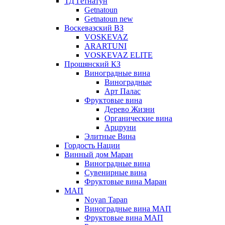
ТД Гетнатун
Getnatoun
Getnatoun new
Воскевазский ВЗ
VOSKEVAZ
ARARTUNI
VOSKEVAZ ELITE
Прошянский КЗ
Виноградные вина
Виноградные
Арт Палас
Фруктовые вина
Дерево Жизни
Органические вина
Арцруни
Элитные Вина
Гордость Нации
Винный дом Маран
Виноградные вина
Сувенирные вина
Фруктовые вина Маран
МАП
Noyan Tapan
Виноградные вина МАП
Фруктовые вина МАП