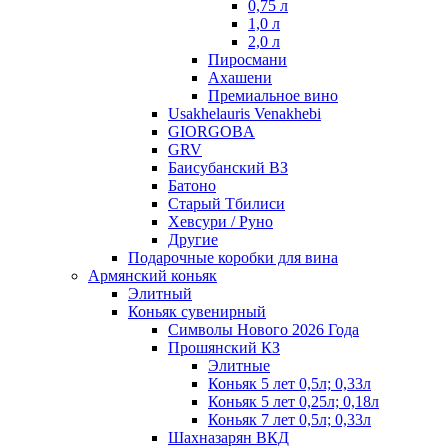
0,75 л
1,0 л
2,0 л
Пиросмани
Ахашени
Премиальное вино
Usakhelauris Venakhebi
GIORGOBA
GRV
Баисубанский ВЗ
Батоно
Старый Тбилиси
Хевсури / Руно
Другие
Подарочные коробки для вина
Армянский коньяк
Элитный
Коньяк сувенирный
Символы Нового 2026 Года
Прошянский КЗ
Элитные
Коньяк 5 лет 0,5л; 0,33л
Коньяк 5 лет 0,25л; 0,18л
Коньяк 7 лет 0,5л; 0,33л
Шахназарян ВКД