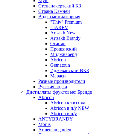
Муш
Степанакертский КЗ
Страна Камней
Водка миниатюрная
"Thiv" Premium
LIAREV
Artsakh New
Artsakh Brandy
Оганян
Прошянский
Миджнаберд
Abricon
Getnatoun
Иджеванский ВКЗ
Мараси
Разные производители
Русская водка
Дистилляты фруктовые; Бренди
Abricon
Abricon классика
Abricon в п/у NEW
Abricon в п/у
ANTYBRANDY
Morus
Armenian garden