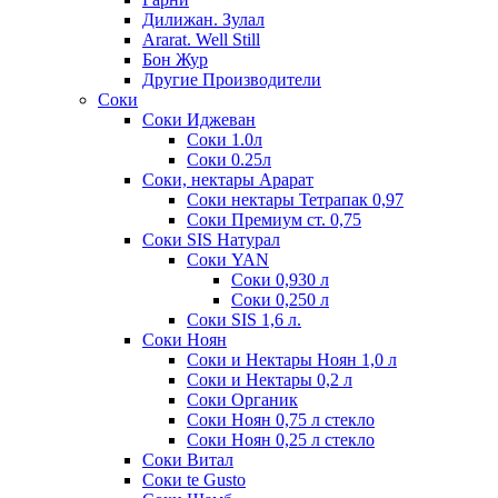
Дилижан. Зулал
Ararat. Well Still
Бон Жур
Другие Производители
Соки
Соки Иджеван
Соки 1.0л
Соки 0.25л
Соки, нектары Арарат
Соки нектары Тетрапак 0,97
Соки Премиум ст. 0,75
Соки SIS Натурал
Соки YAN
Соки 0,930 л
Соки 0,250 л
Соки SIS 1,6 л.
Соки Ноян
Соки и Нектары Ноян 1,0 л
Соки и Нектары 0,2 л
Соки Органик
Соки Ноян 0,75 л стекло
Соки Ноян 0,25 л стекло
Соки Витал
Соки te Gusto