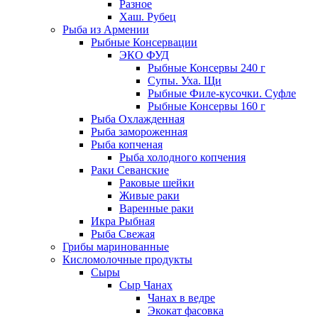
Разное
Хаш. Рубец
Рыба из Армении
Рыбные Консервации
ЭКО ФУД
Рыбные Консервы 240 г
Супы. Уха. Щи
Рыбные Филе-кусочки. Суфле
Рыбные Консервы 160 г
Рыба Охлажденная
Рыба замороженная
Рыба копченая
Рыба холодного копчения
Раки Севанские
Раковые шейки
Живые раки
Варенные раки
Икра Рыбная
Рыба Свежая
Грибы маринованные
Кисломолочные продукты
Сыры
Сыр Чанах
Чанах в ведре
Экокат фасовка