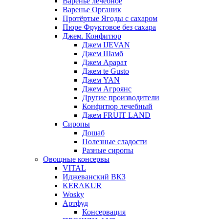
Варенье лечебное
Варенье Органик
Протёртые Ягоды с сахаром
Пюре Фруктовое без сахара
Джем. Конфитюр
Джем IJEVAN
Джем Шамб
Джем Арарат
Джем te Gusto
Джем YAN
Джем Агроянс
Другие производители
Конфитюр лечебный
Джем FRUIT LAND
Сиропы
Дошаб
Полезные сладости
Разные сиропы
Овощные консервы
VITAL
Иджеванский ВКЗ
KERAKUR
Wosky
Артфуд
Консервация