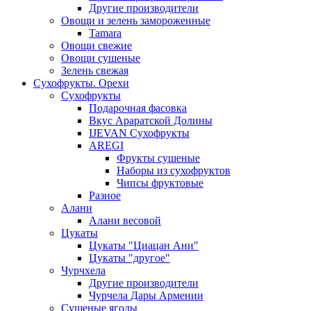
Другие производители
Овощи и зелень замороженные
Tamara
Овощи свежие
Овощи сушеные
Зелень свежая
Сухофрукты. Орехи
Сухофрукты
Подарочная фасовка
Вкус Араратской Долины
IJEVAN Сухофрукты
AREGI
Фрукты сушеные
Наборы из сухофруктов
Чипсы фруктовые
Разное
Алани
Алани весовой
Цукаты
Цукаты "Циацан Ани"
Цукаты "другое"
Чурчхела
Другие производители
Чурчела Дары Армении
Сушеные ягоды