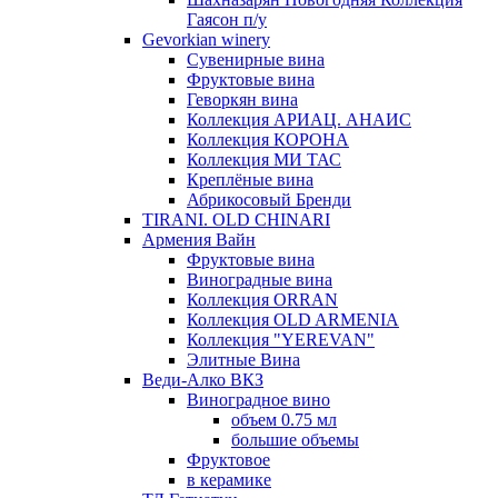
Гаясон п/у
Gevorkian winery
Сувенирные вина
Фруктовые вина
Геворкян вина
Коллекция АРИАЦ. АНАИС
Коллекция КОРОНА
Коллекция МИ ТАС
Креплёные вина
Абрикосовый Бренди
TIRANI. OLD CHINARI
Армения Вайн
Фруктовые вина
Виноградные вина
Коллекция ORRAN
Коллекция OLD ARMENIA
Коллекция "YEREVAN"
Элитные Вина
Веди-Алко ВКЗ
Виноградное вино
объем 0.75 мл
большие объемы
Фруктовое
в керамике