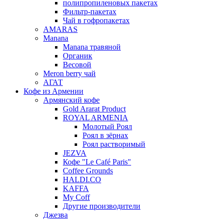
полипропиленовых пакетах
Фильтр-пакетах
Чай в гофропакетах
AMARAS
Manana
Manana травяной
Органик
Весовой
Meron berry чай
АГАТ
Кофе из Армении
Армянский кофе
Gold Ararat Product
ROYAL ARMENIA
Молотый Роял
Роял в зёрнах
Роял растворимый
JEZVA
Кофе "Le Café Paris"
Coffee Grounds
HALDI.CO
KAFFA
My Coff
Другие производители
Джезва