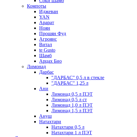
Соки Шамб
Компоты
Иджеван
YAN
Арарат
Ноян
Прошян Фуд
Агроянс
Витал
te Gusto
Шамб
Арцах Био
Лимонад
Дарбас
"ДАРБАС" 0,5 л в стекле
"ДАРБАС" 1,25 л
Ани
Лимонад 0,5 л ПЭТ
Лимонад 0,5 л ст
Лимонад 1,0 л ПЭТ
Лимонад 1,5 л ПЭТ
Ануш
Натахтари
Натахтари 0,5 л
Натахтари 1 л ПЭТ