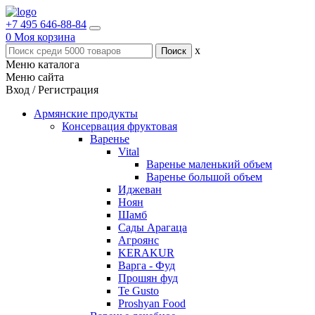
+7 495 646-88-84
0
Моя корзина
x
Меню каталога
Меню сайта
Вход / Регистрация
Армянские продукты
Консервация фруктовая
Варенье
Vital
Варенье маленький объем
Варенье большой объем
Иджеван
Ноян
Шамб
Сады Арагаца
Агроянс
KERAKUR
Варга - Фуд
Прошян фуд
Te Gusto
Proshyan Food