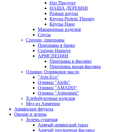
Нат Продукт
НАША ДЕРЕВНЯ
Разные крупы
Крупы Protein Therapy
Крупы Нане
Макаронные изделия
Соусы
Специи, приправы
Приправы в банке
Специи Hamove
АРМСПЕЦИИ
Приправы в фасовке
Приправы малая фасовка
Оливки, Оливковое масло
"Arm Eco"
Оливки "Aiello"
Оливки "AMADO"
Оливки "Armenium"
Хлебобулочные изделия
Мед из Армении
Армянские фрукты
Овощи и зелень
Зелень сушеная
Армчай армянский тараз
Армчай прозрачная фасовка