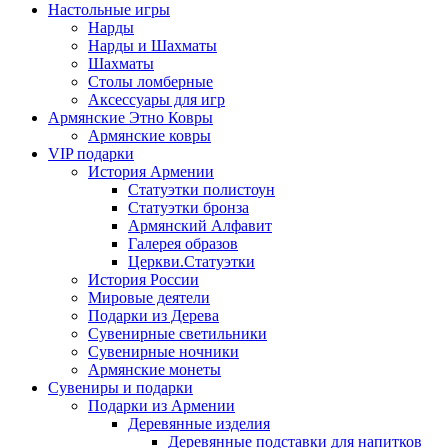
Настольные игры
Нарды
Нарды и Шахматы
Шахматы
Столы ломберные
Аксессуары для игр
Армянские Этно Ковры
Армянские ковры
VIP подарки
История Армении
Статуэтки полистоун
Статуэтки бронза
Армянский Алфавит
Галерея образов
Церкви.Статуэтки
История России
Мировые деятели
Подарки из Дерева
Сувенирные светильники
Сувенирные ночники
Армянские монеты
Сувениры и подарки
Подарки из Армении
Деревянные изделия
Деревянные подставки для напитков