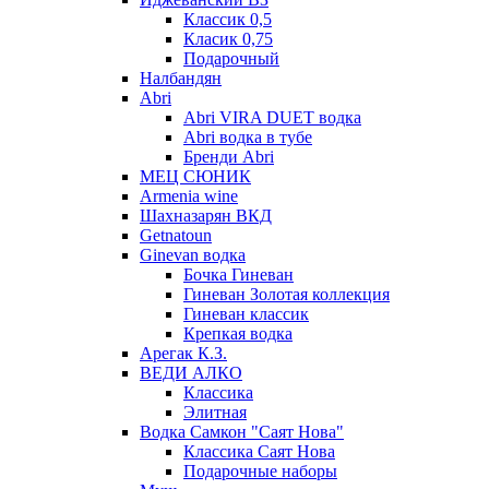
Классик 0,5
Класик 0,75
Подарочный
Налбандян
Abri
Abri VIRA DUET водка
Abri водка в тубе
Бренди Abri
МЕЦ СЮНИК
Armenia wine
Шахназарян ВКД
Getnatoun
Ginevan водка
Бочка Гиневан
Гиневан Золотая коллекция
Гиневан классик
Крепкая водка
Арегак К.З.
ВЕДИ АЛКО
Классика
Элитная
Водка Самкон "Саят Нова"
Классика Саят Нова
Подарочные наборы