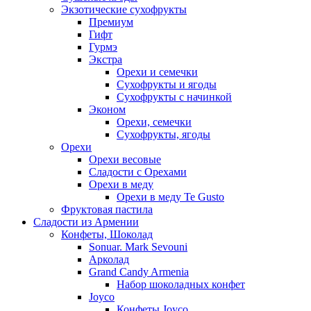
Экзотические сухофрукты
Премиум
Гифт
Гурмэ
Экстра
Орехи и семечки
Сухофрукты и ягоды
Сухофрукты с начинкой
Эконом
Орехи, семечки
Сухофрукты, ягоды
Орехи
Орехи весовые
Сладости с Орехами
Орехи в меду
Орехи в меду Te Gusto
Фруктовая пастила
Сладости из Армении
Конфеты, Шоколад
Sonuar. Mark Sevouni
Арколад
Grand Candy Armenia
Набор шоколадных конфет
Joyco
Конфеты Joyco