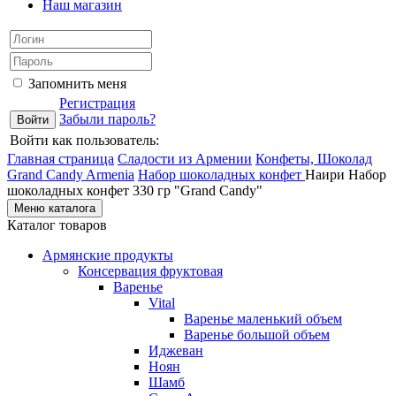
Наш магазин
Запомнить меня
Регистрация
Забыли пароль?
Войти как пользователь:
Главная страница
Сладости из Армении
Конфеты, Шоколад
Grand Candy Armenia
Набор шоколадных конфет
Наири Набор
шоколадных конфет 330 гр "Grand Candy"
Меню каталога
Каталог товаров
Армянские продукты
Консервация фруктовая
Варенье
Vital
Варенье маленький объем
Варенье большой объем
Иджеван
Ноян
Шамб