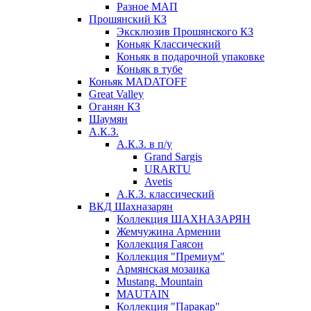
Разное МАП
Прошянский КЗ
Эксклюзив Прошянского КЗ
Коньяк Классический
Коньяк в подарочной упаковке
Коньяк в тубе
Коньяк MADATOFF
Great Valley
Оганян КЗ
Шаумян
А.К.З.
А.К.З. в п/у
Grand Sargis
URARTU
Avetis
А.К.З. классический
ВКД Шахназарян
Коллекция ШАХНАЗАРЯН
Жемчужина Армении
Коллекция Гаясон
Коллекция "Премиум"
Армянская мозаика
Mustang. Mountain
MAUTAIN
Коллекция "Паракар"