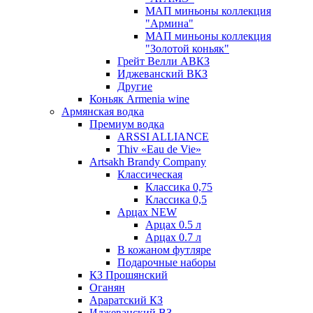
МАП миньоны коллекция
"Армина"
МАП миньоны коллекция
"Золотой коньяк"
Грейт Велли АВКЗ
Иджеванский ВКЗ
Другие
Коньяк Armenia wine
Армянская водка
Премиум водка
ARSSI ALLIANCE
Thiv «Eau de Vie»
Artsakh Brandy Company
Классическая
Классика 0,75
Классика 0,5
Арцах NEW
Арцах 0.5 л
Арцах 0.7 л
В кожаном футляре
Подарочные наборы
КЗ Прошянский
Оганян
Араратский КЗ
Иджеванский ВЗ