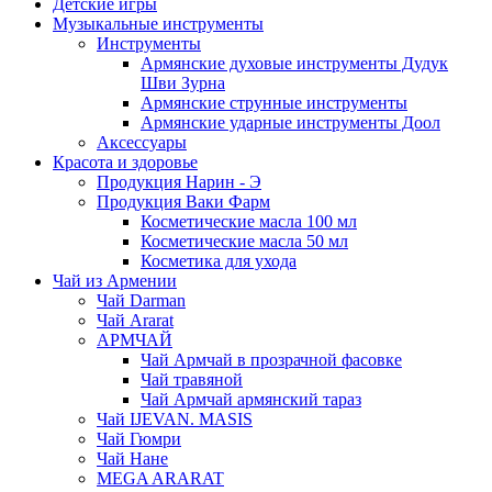
Детские игры
Музыкальные инструменты
Инструменты
Армянские духовые инструменты Дудук
Шви Зурна
Армянские струнные инструменты
Армянские ударные инструменты Доол
Аксессуары
Красота и здоровье
Продукция Нарин - Э
Продукция Ваки Фарм
Косметические масла 100 мл
Косметические масла 50 мл
Косметика для ухода
Чай из Армении
Чай Darman
Чай Ararat
АРМЧАЙ
Чай Армчай в прозрачной фасовке
Чай травяной
Чай Армчай армянский тараз
Чай IJEVAN. MASIS
Чай Гюмри
Чай Нане
MEGA ARARAT