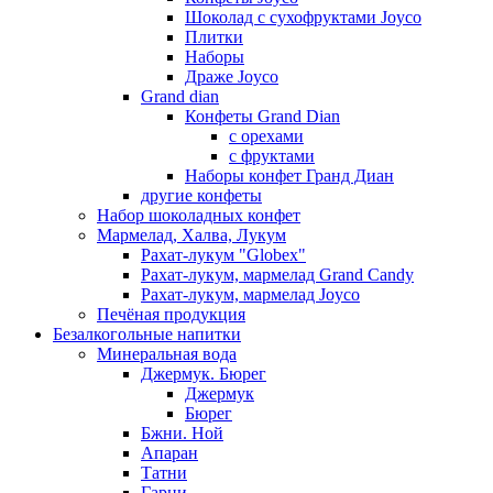
Шоколад с сухофруктами Joyco
Плитки
Наборы
Драже Joyco
Grand dian
Конфеты Grand Dian
с орехами
с фруктами
Наборы конфет Гранд Диан
другие конфеты
Набор шоколадных конфет
Мармелад, Халва, Лукум
Рахат-лукум "Globex"
Рахат-лукум, мармелад Grand Candy
Рахат-лукум, мармелад Joyco
Печёная продукция
Безалкогольные напитки
Минеральная вода
Джермук. Бюрег
Джермук
Бюрег
Бжни. Ной
Апаран
Татни
Гарни