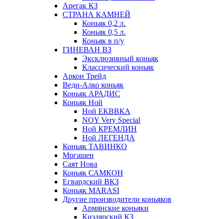
Арегак КЗ
СТРАНА КАМНЕЙ
Коньяк 0,2 л.
Коньяк 0,5 л.
Коньяк в п/у
ГИНЕВАН ВЗ
Эксклюзивный коньяк
Классический коньяк
Аркон Трейд
Веди-Алко коньяк
Коньяк АРАДИС
Коньяк Ной
Ной ЕКВВКА
NOY Very Special
Ной КРЕМЛИН
Ной ЛЕГЕНДА
Коньяк ТАВИНКО
Мргашен
Саят Нова
Коньяк САМКОН
Егвардский ВКЗ
Коньяк MARASI
Другие производители коньяков
Армянские коньяки
Кизлярский КЗ