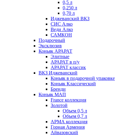
0,5 л
0,250 л
0,70 л
Иджеванский ВКЗ
СИС Алко
Веди Алко
САМКОН
Подарочный
Эксклюзив
Коньяк АРАРАТ
Элитные
АРАРАТ в п/у
АРАРАТ классик
ВКЗ Иджеванский
Коньяк в подарочной упаковке
Коньяк Классический
Бренди
Коньяк МАП
France коллекция
Золотой
Объем 0,5 л
Объем 0,7 л
АРМА коллекция
Горная Армения
Айвазовский