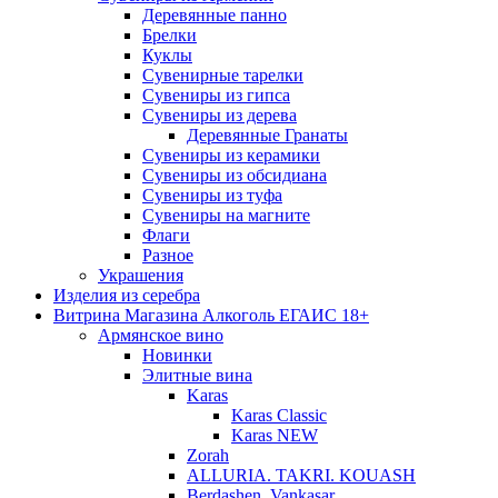
Деревянные панно
Брелки
Куклы
Сувенирные тарелки
Сувениры из гипса
Сувениры из дерева
Деревянные Гранаты
Сувениры из керамики
Сувениры из обсидиана
Сувениры из туфа
Сувениры на магните
Флаги
Разное
Украшения
Изделия из серебра
Витрина Магазина Алкоголь ЕГАИС 18+
Армянское вино
Новинки
Элитные вина
Karas
Karas Classic
Karas NEW
Zorah
ALLURIA. TAKRI. KOUASH
Berdashen. Vankasar