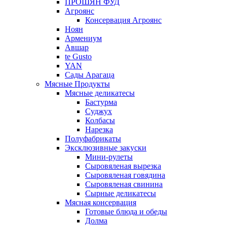
ПРОШЯН ФУД
Агроянс
Консервация Агроянс
Ноян
Армениум
Авшар
te Gusto
YAN
Сады Арагаца
Мясные Продукты
Мясные деликатесы
Бастурма
Суджух
Колбасы
Нарезка
Полуфабрикаты
Эксклюзивные закуски
Мини-рулеты
Сыровяленая вырезка
Сыровяленая говядина
Сыровяленая свинина
Сырные деликатесы
Мясная консервация
Готовые блюда и обеды
Долма