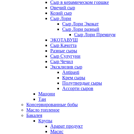
Сыр в керамическом горшке
Овечий сыр
Козий сыр
Сыр Лори
Сыр Лори Экокат
Сыр Лори разный
Сыр Лори Премиум
ЭКОТАВУШ
Сыр Качотта
Разные сыры
Сыр Сулугуни
Сыр Чечил
Эксклюзив сыр
Antipasti
Крем сыры
Полутвердые сыры
Ассорти сыров
Мацони
Тан
Консервированные бобы
Масло топленое
Бакалея
Крупы
Арарат продукт
Масис