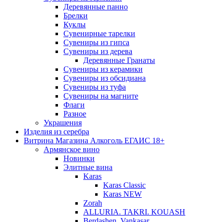
Деревянные панно
Брелки
Куклы
Сувенирные тарелки
Сувениры из гипса
Сувениры из дерева
Деревянные Гранаты
Сувениры из керамики
Сувениры из обсидиана
Сувениры из туфа
Сувениры на магните
Флаги
Разное
Украшения
Изделия из серебра
Витрина Магазина Алкоголь ЕГАИС 18+
Армянское вино
Новинки
Элитные вина
Karas
Karas Classic
Karas NEW
Zorah
ALLURIA. TAKRI. KOUASH
Berdashen. Vankasar