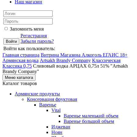
Наш магазин
Запомнить меня
Регистрация
Забыли пароль?
Войти как пользователь:
Главная страница
Витрина Магазина Алкоголь ЕГАИС 18+
Армянская водка
Artsakh Brandy Company
Классическая
Классика 0,75
Сливовый водка АРЦАХ 0,75л 51% "Artsakh
Brandy Company"
Меню каталога
Каталог товаров
Армянские продукты
Консервация фруктовая
Варенье
Vital
Варенье маленький объем
Варенье большой объем
Иджеван
Ноян