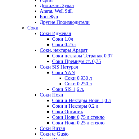
Дилижан. Зулал
Ararat. Well Still
Бон Жур
Другие Производители
Соки
Соки Иджеван
Соки 1.0л
Соки 0.25л
Соки, нектары Арарат
Соки нектары Тетрапак 0,97
Соки Премиум ст. 0,75
Соки SIS Натурал
Соки YAN
Соки 0,930 л
Соки 0,250 л
Соки SIS 1,6 л.
Соки Ноян
Соки и Нектары Ноян 1,0 л
Соки и Нектары 0,2 л
Соки Органик
Соки Ноян 0,75 л стекло
Соки Ноян 0,25 л стекло
Соки Витал
Соки te Gusto