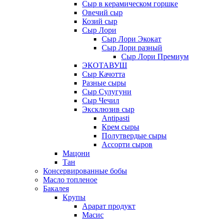
Сыр в керамическом горшке
Овечий сыр
Козий сыр
Сыр Лори
Сыр Лори Экокат
Сыр Лори разный
Сыр Лори Премиум
ЭКОТАВУШ
Сыр Качотта
Разные сыры
Сыр Сулугуни
Сыр Чечил
Эксклюзив сыр
Antipasti
Крем сыры
Полутвердые сыры
Ассорти сыров
Мацони
Тан
Консервированные бобы
Масло топленое
Бакалея
Крупы
Арарат продукт
Масис