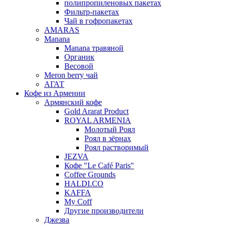
полипропиленовых пакетах
Фильтр-пакетах
Чай в гофропакетах
AMARAS
Manana
Manana травяной
Органик
Весовой
Meron berry чай
АГАТ
Кофе из Армении
Армянский кофе
Gold Ararat Product
ROYAL ARMENIA
Молотый Роял
Роял в зёрнах
Роял растворимый
JEZVA
Кофе "Le Café Paris"
Coffee Grounds
HALDI.CO
KAFFA
My Coff
Другие производители
Джезва