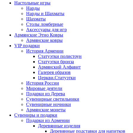
Настольные игры
Нарды
Нарды и Шахматы
Шахматы
Столы ломберные
Аксессуары для игр
Армянские Этно Ковры
Армянские ковры
VIP подарки
История Армении
Статуэтки полистоун
Статуэтки бронза
Армянский Алфавит
Галерея образов
Церкви.Статуэтки
История России
Мировые деятели
Подарки из Дерева
Сувенирные светильники
Сувенирные ночники
Армянские монеты
Сувениры и подарки
Подарки из Армении
Деревянные изделия
Деревянные подставки для напитков