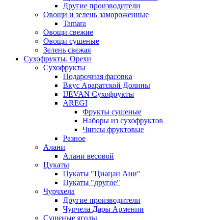
Другие производители
Овощи и зелень замороженные
Tamara
Овощи свежие
Овощи сушеные
Зелень свежая
Сухофрукты. Орехи
Сухофрукты
Подарочная фасовка
Вкус Араратской Долины
IJEVAN Сухофрукты
AREGI
Фрукты сушеные
Наборы из сухофруктов
Чипсы фруктовые
Разное
Алани
Алани весовой
Цукаты
Цукаты "Циацан Ани"
Цукаты "другое"
Чурчхела
Другие производители
Чурчела Дары Армении
Сушеные ягоды