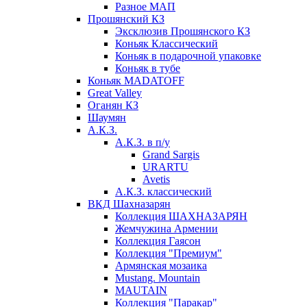
Разное МАП
Прошянский КЗ
Эксклюзив Прошянского КЗ
Коньяк Классический
Коньяк в подарочной упаковке
Коньяк в тубе
Коньяк MADATOFF
Great Valley
Оганян КЗ
Шаумян
А.К.З.
А.К.З. в п/у
Grand Sargis
URARTU
Avetis
А.К.З. классический
ВКД Шахназарян
Коллекция ШАХНАЗАРЯН
Жемчужина Армении
Коллекция Гаясон
Коллекция "Премиум"
Армянская мозаика
Mustang. Mountain
MAUTAIN
Коллекция "Паракар"