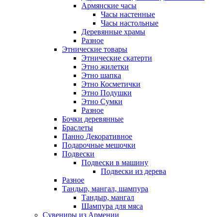
Армянские часы
Часы настенные
Часы настольные
Деревянные храмы
Разное
Этнические товары
Этнические скатерти
Этно жилетки
Этно шапка
Этно Косметички
Этно Подушки
Этно Сумки
Разное
Бочки деревянные
Браслеты
Панно Декоративное
Подарочные мешочки
Подвески
Подвески в машину
Подвески из дерева
Разное
Тандыр, мангал, шампура
Тандыр, мангал
Шампура для мяса
Сувениры из Армении