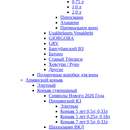
0,75 л
1,0 л
2,0 л
Пиросмани
Ахашени
Премиальное вино
Usakhelauris Venakhebi
GIORGOBA
GRV
Баисубанский ВЗ
Батоно
Старый Тбилиси
Хевсури / Руно
Другие
Подарочные коробки для вина
Армянский коньяк
Элитный
Коньяк сувенирный
Символы Нового 2026 Года
Прошянский КЗ
Элитные
Коньяк 5 лет 0,5л; 0,33л
Коньяк 5 лет 0,25л; 0,18л
Коньяк 7 лет 0,5л; 0,33л
Шахназарян ВКД