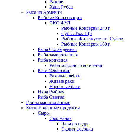
Разное
Хаш. Рубец
Рыба из Армении
Рыбные Консервации
ЭКО ФУД
Рыбные Консервы 240 г
Супы. Уха. Щи
Рыбные Филе-кусочки. Суфле
Рыбные Консервы 160 г
Рыба Охлажденная
Рыба замороженная
Рыба копченая
Рыба холодного копчения
Раки Севанские
Раковые шейки
Живые раки
Варенные раки
Икра Рыбная
Рыба Свежая
Грибы маринованные
Кисломолочные продукты
Сыры
Сыр Чанах
Чанах в ведре
Экокат фасовка