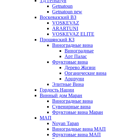
ТД Гетнатун
Getnatoun
Getnatoun new
Воскевазский ВЗ
VOSKEVAZ
ARARTUNI
VOSKEVAZ ELITE
Прошянский КЗ
Виноградные вина
Виноградные
Арт Палас
Фруктовые вина
Дерево Жизни
Органические вина
Арцруни
Элитные Вина
Гордость Нации
Винный дом Маран
Виноградные вина
Сувенирные вина
Фруктовые вина Маран
МАП
Noyan Tapan
Виноградные вина МАП
Фруктовые вина МАП