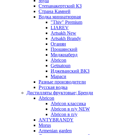
Муш
Степанакертский КЗ
Страна Камней
Водка миниатюрная
"Thiv" Premium
LIAREV
Artsakh New
Artsakh Brandy
Оганян
Прошянский
Миджнаберд
Abricon
Getnatoun
Иджеванский ВКЗ
Мараси
Разные производители
Русская водка
Дистилляты фруктовые; Бренди
Abricon
Abricon классика
Abricon в п/у NEW
Abricon в п/у
ANTYBRANDY
Morus
Armenian garden