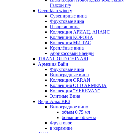
Гаясон п/у
Gevorkian winery
Сувенирные вина
Фруктовые вина
Геворкян вина
Коллекция АРИАЦ. АНАИС
Коллекция КОРОНА
Коллекция МИ ТАС
Креплёные вина
Абрикосовый Бренди
TIRANI. OLD CHINARI
Армения Вайн
Фруктовые вина
Виноградные вина
Коллекция ORRAN
Коллекция OLD ARMENIA
Коллекция "YEREVAN"
Элитные Вина
Веди-Алко ВКЗ
Виноградное вино
объем 0.75 мл
большие объемы
Фруктовое
в керамике