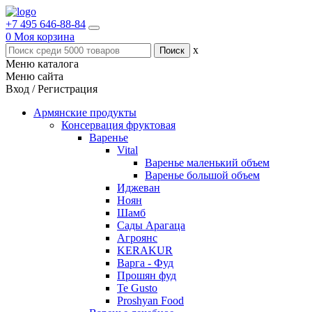
+7 495 646-88-84
0
Моя корзина
x
Меню каталога
Меню сайта
Вход / Регистрация
Армянские продукты
Консервация фруктовая
Варенье
Vital
Варенье маленький объем
Варенье большой объем
Иджеван
Ноян
Шамб
Сады Арагаца
Агроянс
KERAKUR
Варга - Фуд
Прошян фуд
Te Gusto
Proshyan Food