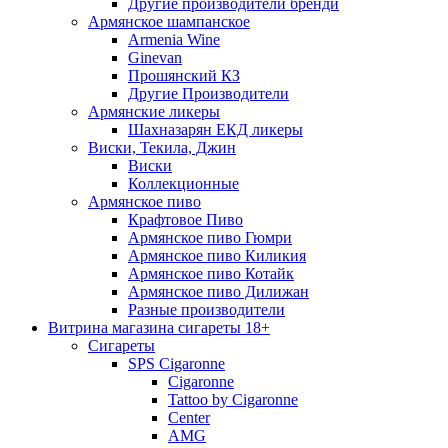
Другие производители бренди
Армянское шампанское
Armenia Wine
Ginevan
Прошянский КЗ
Другие Производители
Армянские ликеры
Шахназарян ЕКД ликеры
Виски, Текила, Джин
Виски
Коллекционные
Армянское пиво
Крафтовое Пиво
Армянское пиво Гюмри
Армянское пиво Киликия
Армянское пиво Котайк
Армянское пиво Дилижан
Разные производители
Витрина магазина сигареты 18+
Cигареты
SPS Cigaronne
Сigaronne
Tattoo by Cigaronne
Center
AMG