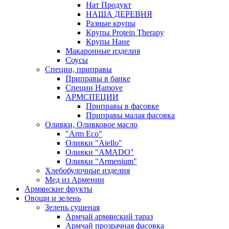
Нат Продукт
НАША ДЕРЕВНЯ
Разные крупы
Крупы Protein Therapy
Крупы Нане
Макаронные изделия
Соусы
Специи, приправы
Приправы в банке
Специи Hamove
АРМСПЕЦИИ
Приправы в фасовке
Приправы малая фасовка
Оливки, Оливковое масло
"Arm Eco"
Оливки "Aiello"
Оливки "AMADO"
Оливки "Armenium"
Хлебобулочные изделия
Мед из Армении
Армянские фрукты
Овощи и зелень
Зелень сушеная
Армчай армянский тараз
Армчай прозрачная фасовка