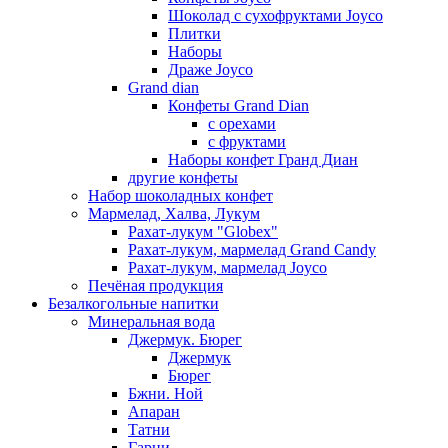
Шоколад с сухофруктами Joyco
Плитки
Наборы
Драже Joyco
Grand dian
Конфеты Grand Dian
с орехами
с фруктами
Наборы конфет Гранд Диан
другие конфеты
Набор шоколадных конфет
Мармелад, Халва, Лукум
Рахат-лукум "Globex"
Рахат-лукум, мармелад Grand Candy
Рахат-лукум, мармелад Joyco
Печёная продукция
Безалкогольные напитки
Минеральная вода
Джермук. Бюрег
Джермук
Бюрег
Бжни. Ной
Апаран
Татни
Гарни