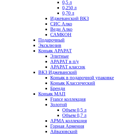
0,5 л
0,250 л
0,70 л
Иджеванский ВКЗ
СИС Алко
Веди Алко
САМКОН
Подарочный
Эксклюзив
Коньяк АРАРАТ
Элитные
АРАРАТ в п/у
АРАРАТ классик
ВКЗ Иджеванский
Коньяк в подарочной упаковке
Коньяк Классический
Бренди
Коньяк МАП
France коллекция
Золотой
Объем 0,5 л
Объем 0,7 л
АРМА коллекция
Горная Армения
Айвазовский