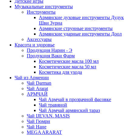
Детские игры
Музыкальные инструменты
Инструменты
Армянские духовые инструменты Дудук
Шви Зурна
Армянские струнные инструменты
Армянские ударные инструменты Доол
Аксессуары
Красота и здоровье
Продукция Нарин - Э
Продукция Ваки Фарм
Косметические масла 100 мл
Косметические масла 50 мл
Косметика для ухода
Чай из Армении
Чай Darman
Чай Ararat
АРМЧАЙ
Чай Армчай в прозрачной фасовке
Чай травяной
Чай Армчай армянский тараз
Чай IJEVAN. MASIS
Чай Гюмри
Чай Нане
MEGA ARARAT