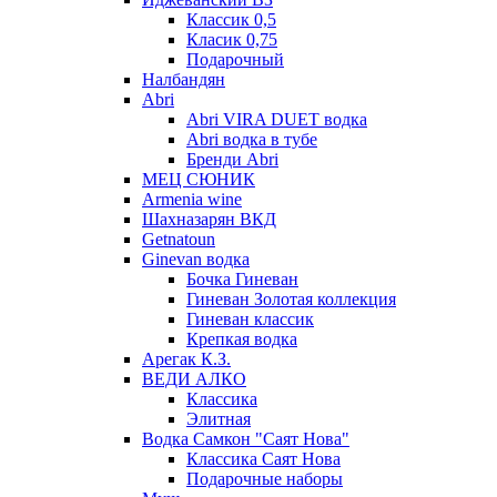
Классик 0,5
Класик 0,75
Подарочный
Налбандян
Abri
Abri VIRA DUET водка
Abri водка в тубе
Бренди Abri
МЕЦ СЮНИК
Armenia wine
Шахназарян ВКД
Getnatoun
Ginevan водка
Бочка Гиневан
Гиневан Золотая коллекция
Гиневан классик
Крепкая водка
Арегак К.З.
ВЕДИ АЛКО
Классика
Элитная
Водка Самкон "Саят Нова"
Классика Саят Нова
Подарочные наборы