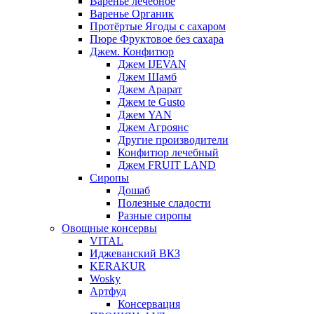
Варенье лечебное
Варенье Органик
Протёртые Ягоды с сахаром
Пюре Фруктовое без сахара
Джем. Конфитюр
Джем IJEVAN
Джем Шамб
Джем Арарат
Джем te Gusto
Джем YAN
Джем Агроянс
Другие производители
Конфитюр лечебный
Джем FRUIT LAND
Сиропы
Дошаб
Полезные сладости
Разные сиропы
Овощные консервы
VITAL
Иджеванский ВКЗ
KERAKUR
Wosky
Артфуд
Консервация