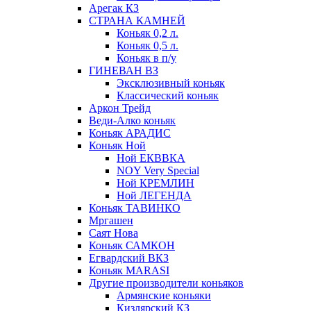
Арегак КЗ
СТРАНА КАМНЕЙ
Коньяк 0,2 л.
Коньяк 0,5 л.
Коньяк в п/у
ГИНЕВАН ВЗ
Эксклюзивный коньяк
Классический коньяк
Аркон Трейд
Веди-Алко коньяк
Коньяк АРАДИС
Коньяк Ной
Ной ЕКВВКА
NOY Very Special
Ной КРЕМЛИН
Ной ЛЕГЕНДА
Коньяк ТАВИНКО
Мргашен
Саят Нова
Коньяк САМКОН
Егвардский ВКЗ
Коньяк MARASI
Другие производители коньяков
Армянские коньяки
Кизлярский КЗ