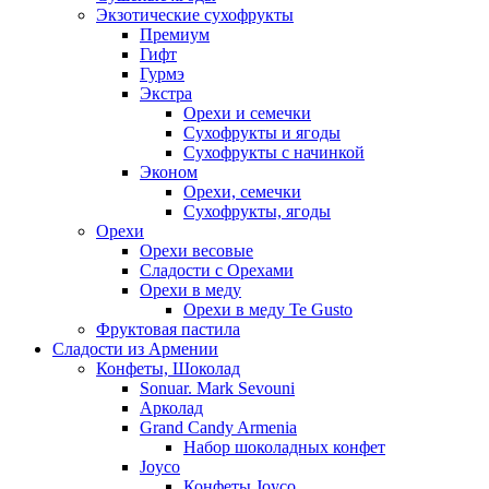
Экзотические сухофрукты
Премиум
Гифт
Гурмэ
Экстра
Орехи и семечки
Сухофрукты и ягоды
Сухофрукты с начинкой
Эконом
Орехи, семечки
Сухофрукты, ягоды
Орехи
Орехи весовые
Сладости с Орехами
Орехи в меду
Орехи в меду Te Gusto
Фруктовая пастила
Сладости из Армении
Конфеты, Шоколад
Sonuar. Mark Sevouni
Арколад
Grand Candy Armenia
Набор шоколадных конфет
Joyco
Конфеты Joyco