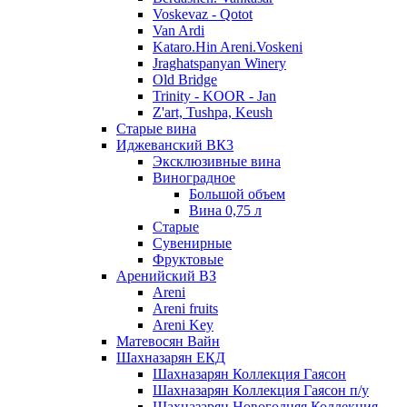
Voskevaz - Qotot
Van Ardi
Kataro.Hin Areni.Voskeni
Jraghatspanyan Winery
Old Bridge
Trinity - KOOR - Jan
Z'art, Tushpa, Keush
Старые вина
Иджеванский ВК3
Эксклюзивные вина
Виноградное
Большой объем
Вина 0,75 л
Старые
Сувенирные
Фруктовые
Аренийский ВЗ
Areni
Areni fruits
Areni Key
Матевосян Вайн
Шахназарян ЕКД
Шахназарян Коллекция Гаясон
Шахназарян Коллекция Гаясон п/у
Шахназарян Новогодняя Коллекция