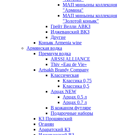
МАП миньоны коллекция
"Армина"
МАП миньоны коллекция
"Золотой коньяк"
Грейт Велли АВКЗ
Иджеванский ВКЗ
Другие
Коньяк Armenia wine
Армянская водка
Премиум водка
ARSSI ALLIANCE
Thiv «Eau de Vie»
Artsakh Brandy Company
Классическая
Классика 0,75
Классика 0,5
Арцах NEW
Арцах 0.5 л
Арцах 0.7 л
В кожаном футляре
Подарочные наборы
КЗ Прошянский
Оганян
Араратский КЗ
Иджеванский ВЗ