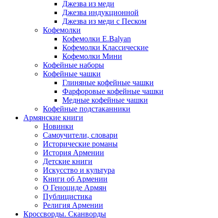
Джезва из меди
Джезва индукционной
Джезва из меди с Песком
Кофемолки
Кофемолки E.Balyan
Кофемолки Классические
Кофемолки Мини
Кофейные наборы
Кофейные чашки
Глиняные кофейные чашки
Фарфоровые кофейные чашки
Медные кофейные чашки
Кофейные подстаканники
Армянские книги
Новинки
Самоучители, словари
Исторические романы
История Армении
Детские книги
Иcкусство и культура
Книги об Армении
О Геноциде Армян
Публицистика
Религия Армении
Кроссворды. Сканворды