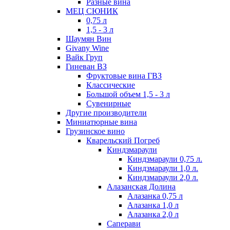
Разные вина
МЕЦ СЮНИК
0,75 л
1,5 - 3 л
Шаумян Вин
Givany Wine
Вайк Груп
Гиневан ВЗ
Фруктовые вина ГВЗ
Классические
Большой объем 1,5 - 3 л
Сувенирные
Другие производители
Миниатюрные вина
Грузинское вино
Кварельский Погреб
Киндзмараули
Киндзмараули 0,75 л.
Киндзмараули 1,0 л.
Киндзмараули 2,0 л.
Алазанская Долина
Алазанка 0,75 л
Алазанка 1,0 л
Алазанка 2,0 л
Саперави