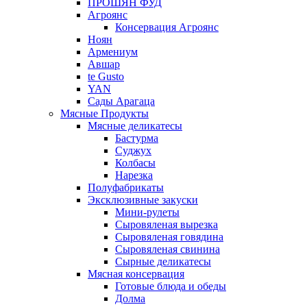
ПРОШЯН ФУД
Агроянс
Консервация Агроянс
Ноян
Армениум
Авшар
te Gusto
YAN
Сады Арагаца
Мясные Продукты
Мясные деликатесы
Бастурма
Суджух
Колбасы
Нарезка
Полуфабрикаты
Эксклюзивные закуски
Мини-рулеты
Сыровяленая вырезка
Сыровяленая говядина
Сыровяленая свинина
Сырные деликатесы
Мясная консервация
Готовые блюда и обеды
Долма