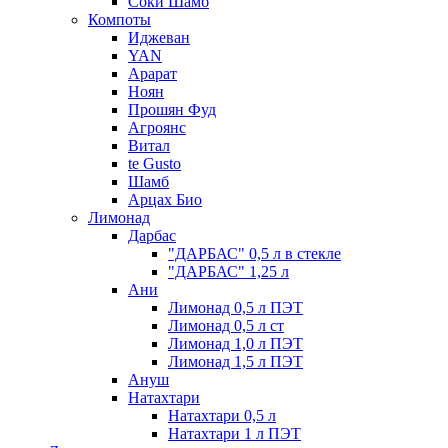
Соки Шамб
Компоты
Иджеван
YAN
Арарат
Ноян
Прошян Фуд
Агроянс
Витал
te Gusto
Шамб
Арцах Био
Лимонад
Дарбас
"ДАРБАС" 0,5 л в стекле
"ДАРБАС" 1,25 л
Ани
Лимонад 0,5 л ПЭТ
Лимонад 0,5 л ст
Лимонад 1,0 л ПЭТ
Лимонад 1,5 л ПЭТ
Ануш
Натахтари
Натахтари 0,5 л
Натахтари 1 л ПЭТ