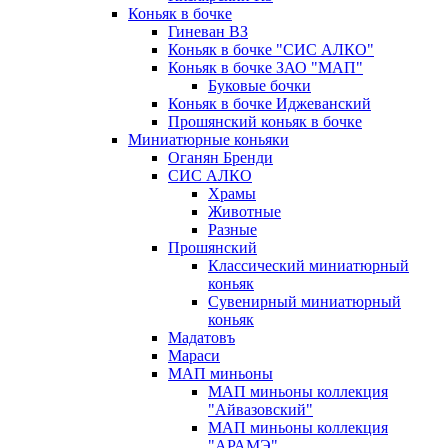
Коньяк в бочке
Гиневан ВЗ
Коньяк в бочке "СИС АЛКО"
Коньяк в бочке ЗАО "МАП"
Буковые бочки
Коньяк в бочке Иджеванский
Прошянский коньяк в бочке
Миниатюрные коньяки
Оганян Бренди
СИС АЛКО
Храмы
Животные
Разные
Прошянский
Классический миниатюрный
коньяк
Сувенирный миниатюрный
коньяк
Мадатовъ
Мараси
МАП миньоны
МАП миньоны коллекция
"Айвазовский"
МАП миньоны коллекция
"АРАМЭ"