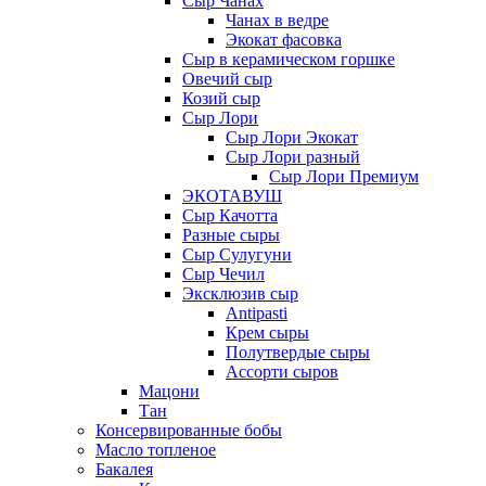
Сыр Чанах
Чанах в ведре
Экокат фасовка
Сыр в керамическом горшке
Овечий сыр
Козий сыр
Сыр Лори
Сыр Лори Экокат
Сыр Лори разный
Сыр Лори Премиум
ЭКОТАВУШ
Сыр Качотта
Разные сыры
Сыр Сулугуни
Сыр Чечил
Эксклюзив сыр
Antipasti
Крем сыры
Полутвердые сыры
Ассорти сыров
Мацони
Тан
Консервированные бобы
Масло топленое
Бакалея