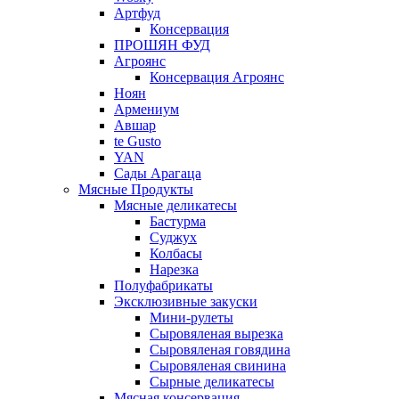
Артфуд
Консервация
ПРОШЯН ФУД
Агроянс
Консервация Агроянс
Ноян
Армениум
Авшар
te Gusto
YAN
Сады Арагаца
Мясные Продукты
Мясные деликатесы
Бастурма
Суджух
Колбасы
Нарезка
Полуфабрикаты
Эксклюзивные закуски
Мини-рулеты
Сыровяленая вырезка
Сыровяленая говядина
Сыровяленая свинина
Сырные деликатесы
Мясная консервация