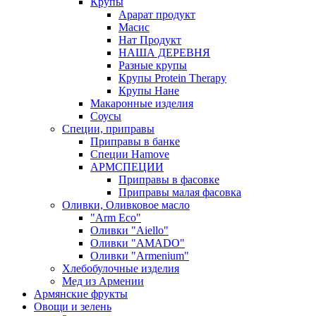
Крупы
Арарат продукт
Масис
Нат Продукт
НАША ДЕРЕВНЯ
Разные крупы
Крупы Protein Therapy
Крупы Нане
Макаронные изделия
Соусы
Специи, приправы
Приправы в банке
Специи Hamove
АРМСПЕЦИИ
Приправы в фасовке
Приправы малая фасовка
Оливки, Оливковое масло
"Arm Eco"
Оливки "Aiello"
Оливки "AMADO"
Оливки "Armenium"
Хлебобулочные изделия
Мед из Армении
Армянские фрукты
Овощи и зелень