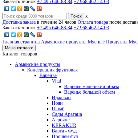
Заказать звонок
+7 495 646-88-84
+7 968 462-14-03
x
Доставка заказа
в течение 24 часов
Оплата товара
после достав
Заказать звонок
+7 495 646-88-84
+7 968 462-14-03
Главная страница
Армянские продукты
Мясные Продукты
Мяс
Меню каталога
Каталог товаров
Армянские продукты
Консервация фруктовая
Варенье
Vital
Варенье маленький объем
Варенье большой объем
Иджеван
Ноян
Шамб
Сады Арагаца
Агроянс
KERAKUR
Варга - Фуд
Прошян фуд