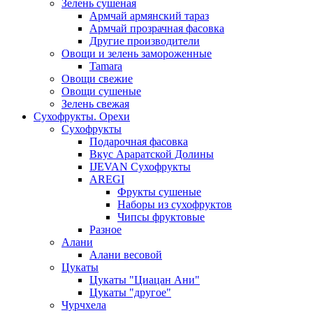
Зелень сушеная
Армчай армянский тараз
Армчай прозрачная фасовка
Другие производители
Овощи и зелень замороженные
Tamara
Овощи свежие
Овощи сушеные
Зелень свежая
Сухофрукты. Орехи
Сухофрукты
Подарочная фасовка
Вкус Араратской Долины
IJEVAN Сухофрукты
AREGI
Фрукты сушеные
Наборы из сухофруктов
Чипсы фруктовые
Разное
Алани
Алани весовой
Цукаты
Цукаты "Циацан Ани"
Цукаты "другое"
Чурчхела