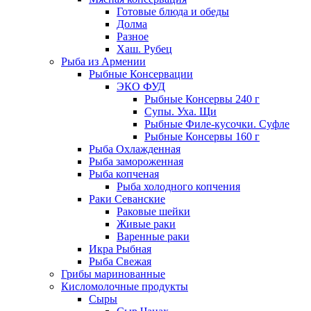
Готовые блюда и обеды
Долма
Разное
Хаш. Рубец
Рыба из Армении
Рыбные Консервации
ЭКО ФУД
Рыбные Консервы 240 г
Супы. Уха. Щи
Рыбные Филе-кусочки. Суфле
Рыбные Консервы 160 г
Рыба Охлажденная
Рыба замороженная
Рыба копченая
Рыба холодного копчения
Раки Севанские
Раковые шейки
Живые раки
Варенные раки
Икра Рыбная
Рыба Свежая
Грибы маринованные
Кисломолочные продукты
Сыры