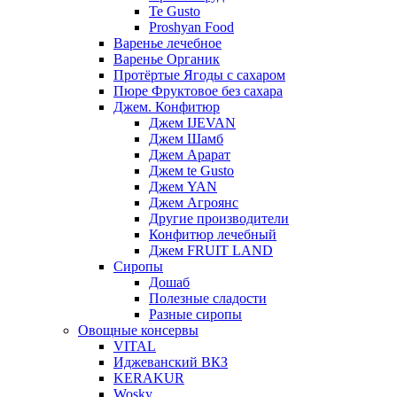
Te Gusto
Proshyan Food
Варенье лечебное
Варенье Органик
Протёртые Ягоды с сахаром
Пюре Фруктовое без сахара
Джем. Конфитюр
Джем IJEVAN
Джем Шамб
Джем Арарат
Джем te Gusto
Джем YAN
Джем Агроянс
Другие производители
Конфитюр лечебный
Джем FRUIT LAND
Сиропы
Дошаб
Полезные сладости
Разные сиропы
Овощные консервы
VITAL
Иджеванский ВКЗ
KERAKUR
Wosky