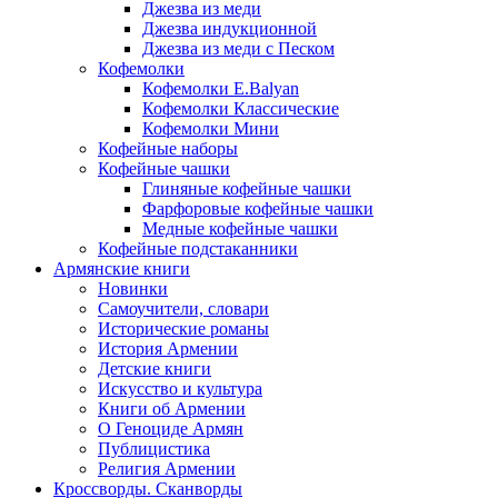
Джезва из меди
Джезва индукционной
Джезва из меди с Песком
Кофемолки
Кофемолки E.Balyan
Кофемолки Классические
Кофемолки Мини
Кофейные наборы
Кофейные чашки
Глиняные кофейные чашки
Фарфоровые кофейные чашки
Медные кофейные чашки
Кофейные подстаканники
Армянские книги
Новинки
Самоучители, словари
Исторические романы
История Армении
Детские книги
Иcкусство и культура
Книги об Армении
О Геноциде Армян
Публицистика
Религия Армении
Кроссворды. Сканворды