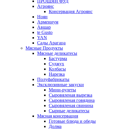
ПРОШЯН ФУД
Агроянс
Консервация Агроянс
Ноян
Армениум
Авшар
te Gusto
YAN
Сады Арагаца
Мясные Продукты
Мясные деликатесы
Бастурма
Суджух
Колбасы
Нарезка
Полуфабрикаты
Эксклюзивные закуски
Мини-рулеты
Сыровяленая вырезка
Сыровяленая говядина
Сыровяленая свинина
Сырные деликатесы
Мясная консервация
Готовые блюда и обеды
Долма