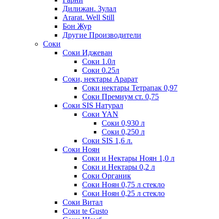
Дилижан. Зулал
Ararat. Well Still
Бон Жур
Другие Производители
Соки
Соки Иджеван
Соки 1.0л
Соки 0.25л
Соки, нектары Арарат
Соки нектары Тетрапак 0,97
Соки Премиум ст. 0,75
Соки SIS Натурал
Соки YAN
Соки 0,930 л
Соки 0,250 л
Соки SIS 1,6 л.
Соки Ноян
Соки и Нектары Ноян 1,0 л
Соки и Нектары 0,2 л
Соки Органик
Соки Ноян 0,75 л стекло
Соки Ноян 0,25 л стекло
Соки Витал
Соки te Gusto