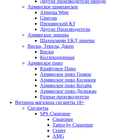
Другие производители бренди
Армянское шампанское
Armenia Wine
Ginevan
Прошянский КЗ
Другие Производители
Армянские ликеры
Шахназарян ЕКД ликеры
Виски, Текила, Джин
Виски
Коллекционные
Армянское пиво
Крафтовое Пиво
Армянское пиво Гюмри
Армянское пиво Киликия
Армянское пиво Котайк
Армянское пиво Дилижан
Разные производители
Витрина магазина сигареты 18+
Cигареты
SPS Cigaronne
Сigaronne
Tattoo by Cigaronne
Center
AMG