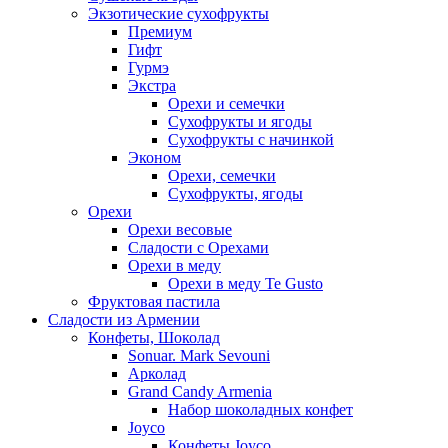
Экзотические сухофрукты
Премиум
Гифт
Гурмэ
Экстра
Орехи и семечки
Сухофрукты и ягоды
Сухофрукты с начинкой
Эконом
Орехи, семечки
Сухофрукты, ягоды
Орехи
Орехи весовые
Сладости с Орехами
Орехи в меду
Орехи в меду Te Gusto
Фруктовая пастила
Сладости из Армении
Конфеты, Шоколад
Sonuar. Mark Sevouni
Арколад
Grand Candy Armenia
Набор шоколадных конфет
Joyco
Конфеты Joyco