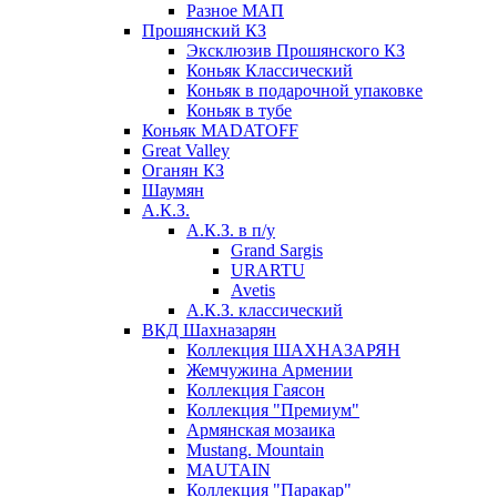
Разное МАП
Прошянский КЗ
Эксклюзив Прошянского КЗ
Коньяк Классический
Коньяк в подарочной упаковке
Коньяк в тубе
Коньяк MADATOFF
Great Valley
Оганян КЗ
Шаумян
А.К.З.
А.К.З. в п/у
Grand Sargis
URARTU
Avetis
А.К.З. классический
ВКД Шахназарян
Коллекция ШАХНАЗАРЯН
Жемчужина Армении
Коллекция Гаясон
Коллекция "Премиум"
Армянская мозаика
Mustang. Mountain
MAUTAIN
Коллекция "Паракар"