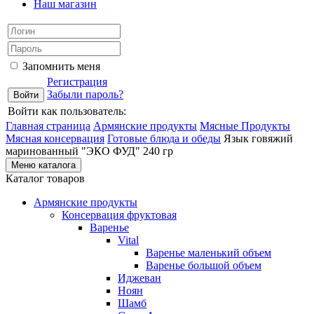
Наш магазин
Запомнить меня
Регистрация
Забыли пароль?
Войти как пользователь:
Главная страница
Армянские продукты
Мясные Продукты
Мясная консервация
Готовые блюда и обеды
Язык говяжий
маринованный "ЭКО ФУД" 240 гр
Меню каталога
Каталог товаров
Армянские продукты
Консервация фруктовая
Варенье
Vital
Варенье маленький объем
Варенье большой объем
Иджеван
Ноян
Шамб