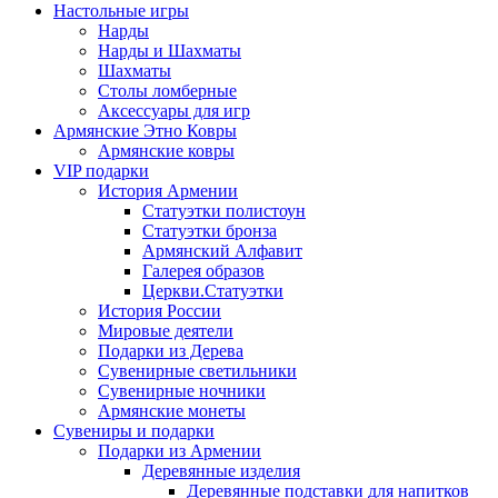
Настольные игры
Нарды
Нарды и Шахматы
Шахматы
Столы ломберные
Аксессуары для игр
Армянские Этно Ковры
Армянские ковры
VIP подарки
История Армении
Статуэтки полистоун
Статуэтки бронза
Армянский Алфавит
Галерея образов
Церкви.Статуэтки
История России
Мировые деятели
Подарки из Дерева
Сувенирные светильники
Сувенирные ночники
Армянские монеты
Сувениры и подарки
Подарки из Армении
Деревянные изделия
Деревянные подставки для напитков