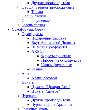
Другие производители
Овощи и зелень замороженные
Tamara
Овощи свежие
Овощи сушеные
Зелень свежая
Сухофрукты. Орехи
Сухофрукты
Подарочная фасовка
Вкус Араратской Долины
IJEVAN Сухофрукты
AREGI
Фрукты сушеные
Наборы из сухофруктов
Чипсы фруктовые
Разное
Алани
Алани весовой
Цукаты
Цукаты "Циацан Ани"
Цукаты "другое"
Чурчхела
Другие производители
Чурчела Дары Армении
Сушеные ягоды