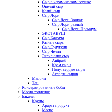
Сыр в керамическом горшке
Овечий сыр
Козий сыр
Сыр Лори
Сыр Лори Экокат
Сыр Лори разный
Сыр Лори Премиум
ЭКОТАВУШ
Сыр Качотта
Разные сыры
Сыр Сулугуни
Сыр Чечил
Эксклюзив сыр
Antipasti
Крем сыры
Полутвердые сыры
Ассорти сыров
Мацони
Тан
Консервированные бобы
Масло топленое
Бакалея
Крупы
Арарат продукт
Масис