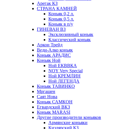
Арегак КЗ
СТРАНА КАМНЕЙ
Коньяк 0,2 л.
Коньяк 0,5 л.
Коньяк в п/у
ГИНЕВАН ВЗ
Эксклюзивный коньяк
Классический коньяк
Аркон Трейд
Веди-Алко коньяк
Коньяк АРАДИС
Коньяк Ной
Ной ЕКВВКА
NOY Very Special
Ной КРЕМЛИН
Ной ЛЕГЕНДА
Коньяк ТАВИНКО
Мргашен
Саят Нова
Коньяк САМКОН
Егвардский ВКЗ
Коньяк MARASI
Другие производители коньяков
Армянские коньяки
Кизлярский КЗ