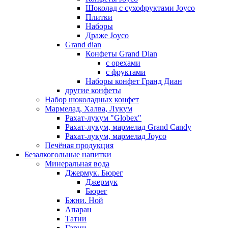
Шоколад с сухофруктами Joyco
Плитки
Наборы
Драже Joyco
Grand dian
Конфеты Grand Dian
с орехами
с фруктами
Наборы конфет Гранд Диан
другие конфеты
Набор шоколадных конфет
Мармелад, Халва, Лукум
Рахат-лукум "Globex"
Рахат-лукум, мармелад Grand Candy
Рахат-лукум, мармелад Joyco
Печёная продукция
Безалкогольные напитки
Минеральная вода
Джермук. Бюрег
Джермук
Бюрег
Бжни. Ной
Апаран
Татни
Гарни