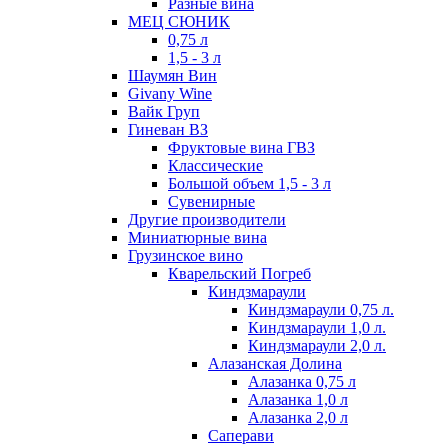
Разные вина
МЕЦ СЮНИК
0,75 л
1,5 - 3 л
Шаумян Вин
Givany Wine
Вайк Груп
Гиневан ВЗ
Фруктовые вина ГВЗ
Классические
Большой объем 1,5 - 3 л
Сувенирные
Другие производители
Миниатюрные вина
Грузинское вино
Кварельский Погреб
Киндзмараули
Киндзмараули 0,75 л.
Киндзмараули 1,0 л.
Киндзмараули 2,0 л.
Алазанская Долина
Алазанка 0,75 л
Алазанка 1,0 л
Алазанка 2,0 л
Саперави