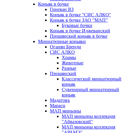
Коньяк в бочке
Гиневан ВЗ
Коньяк в бочке "СИС АЛКО"
Коньяк в бочке ЗАО "МАП"
Буковые бочки
Коньяк в бочке Иджеванский
Прошянский коньяк в бочке
Миниатюрные коньяки
Оганян Бренди
СИС АЛКО
Храмы
Животные
Разные
Прошянский
Классический миниатюрный
коньяк
Сувенирный миниатюрный
коньяк
Мадатовъ
Мараси
МАП миньоны
МАП миньоны коллекция
"Айвазовский"
МАП миньоны коллекция
"АРАМЭ"