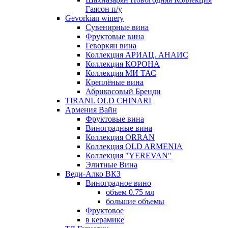
Гаясон п/у
Gevorkian winery
Сувенирные вина
Фруктовые вина
Геворкян вина
Коллекция АРИАЦ. АНАИС
Коллекция КОРОНА
Коллекция МИ ТАС
Креплёные вина
Абрикосовый Бренди
TIRANI. OLD CHINARI
Армения Вайн
Фруктовые вина
Виноградные вина
Коллекция ORRAN
Коллекция OLD ARMENIA
Коллекция "YEREVAN"
Элитные Вина
Веди-Алко ВКЗ
Виноградное вино
объем 0.75 мл
большие объемы
Фруктовое
в керамике