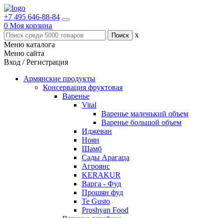
+7 495 646-88-84
0
Моя корзина
x
Меню каталога
Меню сайта
Вход / Регистрация
Армянские продукты
Консервация фруктовая
Варенье
Vital
Варенье маленький объем
Варенье большой объем
Иджеван
Ноян
Шамб
Сады Арагаца
Агроянс
KERAKUR
Варга - Фуд
Прошян фуд
Te Gusto
Proshyan Food