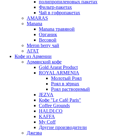
полипропиленовых пакетах
Фильтр-пакетах
Чай в гофропакетах
AMARAS
Manana
Manana травяной
Органик
Весовой
Meron berry чай
АГАТ
Кофе из Армении
Армянский кофе
Gold Ararat Product
ROYAL ARMENIA
Молотый Роял
Роял в зёрнах
Роял растворимый
JEZVA
Кофе "Le Café Paris"
Coffee Grounds
HALDI.CO
KAFFA
My Coff
Другие производители
Джезва