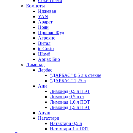
Соки Шамб
Компоты
Иджеван
YAN
Арарат
Ноян
Прошян Фуд
Агроянс
Витал
te Gusto
Шамб
Арцах Био
Лимонад
Дарбас
"ДАРБАС" 0,5 л в стекле
"ДАРБАС" 1,25 л
Ани
Лимонад 0,5 л ПЭТ
Лимонад 0,5 л ст
Лимонад 1,0 л ПЭТ
Лимонад 1,5 л ПЭТ
Ануш
Натахтари
Натахтари 0,5 л
Натахтари 1 л ПЭТ