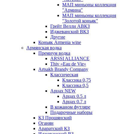
МАП миньоны коллекция
"Армина"
МАП миньоны коллекция
"Золотой коньяк"
Грейт Велли АВКЗ
Иджеванский ВКЗ
Другие
Коньяк Armenia wine
Армянская водка
Премиум водка
ARSSI ALLIANCE
Thiv «Eau de Vie»
Artsakh Brandy Company
Классическая
Классика 0,75
Классика 0,5
Арцах NEW
Арцах 0.5 л
Арцах 0.7 л
В кожаном футляре
Подарочные наборы
КЗ Прошянский
Оганян
Араратский КЗ
Иджеванский ВЗ