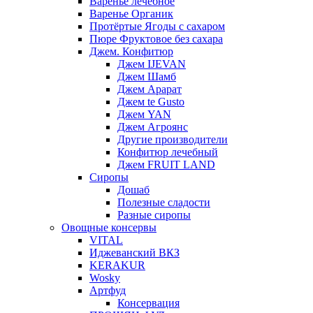
Варенье лечебное
Варенье Органик
Протёртые Ягоды с сахаром
Пюре Фруктовое без сахара
Джем. Конфитюр
Джем IJEVAN
Джем Шамб
Джем Арарат
Джем te Gusto
Джем YAN
Джем Агроянс
Другие производители
Конфитюр лечебный
Джем FRUIT LAND
Сиропы
Дошаб
Полезные сладости
Разные сиропы
Овощные консервы
VITAL
Иджеванский ВКЗ
KERAKUR
Wosky
Артфуд
Консервация