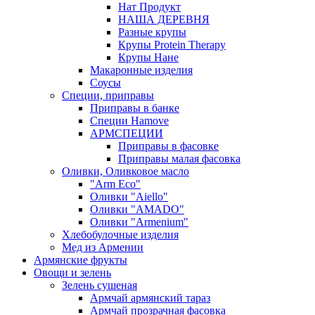
Нат Продукт
НАША ДЕРЕВНЯ
Разные крупы
Крупы Protein Therapy
Крупы Нане
Макаронные изделия
Соусы
Специи, приправы
Приправы в банке
Специи Hamove
АРМСПЕЦИИ
Приправы в фасовке
Приправы малая фасовка
Оливки, Оливковое масло
"Arm Eco"
Оливки "Aiello"
Оливки "AMADO"
Оливки "Armenium"
Хлебобулочные изделия
Мед из Армении
Армянские фрукты
Овощи и зелень
Зелень сушеная
Армчай армянский тараз
Армчай прозрачная фасовка