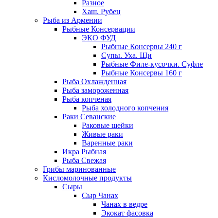
Разное
Хаш. Рубец
Рыба из Армении
Рыбные Консервации
ЭКО ФУД
Рыбные Консервы 240 г
Супы. Уха. Щи
Рыбные Филе-кусочки. Суфле
Рыбные Консервы 160 г
Рыба Охлажденная
Рыба замороженная
Рыба копченая
Рыба холодного копчения
Раки Севанские
Раковые шейки
Живые раки
Варенные раки
Икра Рыбная
Рыба Свежая
Грибы маринованные
Кисломолочные продукты
Сыры
Сыр Чанах
Чанах в ведре
Экокат фасовка