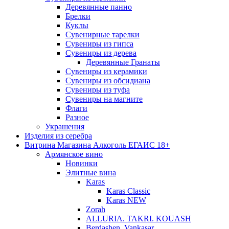
Деревянные панно
Брелки
Куклы
Сувенирные тарелки
Сувениры из гипса
Сувениры из дерева
Деревянные Гранаты
Сувениры из керамики
Сувениры из обсидиана
Сувениры из туфа
Сувениры на магните
Флаги
Разное
Украшения
Изделия из серебра
Витрина Магазина Алкоголь ЕГАИС 18+
Армянское вино
Новинки
Элитные вина
Karas
Karas Classic
Karas NEW
Zorah
ALLURIA. TAKRI. KOUASH
Berdashen. Vankasar