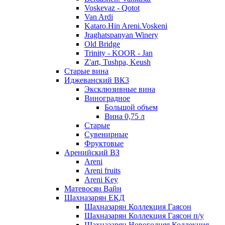
Voskevaz - Qotot
Van Ardi
Kataro.Hin Areni.Voskeni
Jraghatspanyan Winery
Old Bridge
Trinity - KOOR - Jan
Z'art, Tushpa, Keush
Старые вина
Иджеванский ВК3
Эксклюзивные вина
Виноградное
Большой объем
Вина 0,75 л
Старые
Сувенирные
Фруктовые
Аренийский ВЗ
Areni
Areni fruits
Areni Key
Матевосян Вайн
Шахназарян ЕКД
Шахназарян Коллекция Гаясон
Шахназарян Коллекция Гаясон п/у
Шахназарян Новогодняя Коллекция