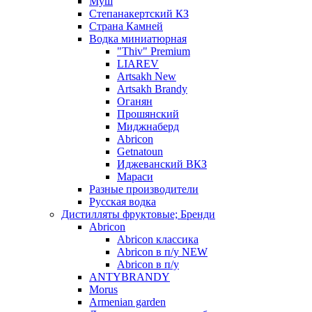
Муш
Степанакертский КЗ
Страна Камней
Водка миниатюрная
"Thiv" Premium
LIAREV
Artsakh New
Artsakh Brandy
Оганян
Прошянский
Миджнаберд
Abricon
Getnatoun
Иджеванский ВКЗ
Мараси
Разные производители
Русская водка
Дистилляты фруктовые; Бренди
Abricon
Abricon классика
Abricon в п/у NEW
Abricon в п/у
ANTYBRANDY
Morus
Armenian garden