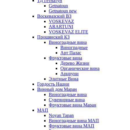
ТД Гетнатун
Getnatoun
Getnatoun new
Воскевазский ВЗ
VOSKEVAZ
ARARTUNI
VOSKEVAZ ELITE
Прошянский КЗ
Виноградные вина
Виноградные
Арт Палас
Фруктовые вина
Дерево Жизни
Органические вина
Арцруни
Элитные Вина
Гордость Нации
Винный дом Маран
Виноградные вина
Сувенирные вина
Фруктовые вина Маран
МАП
Noyan Tapan
Виноградные вина МАП
Фруктовые вина МАП