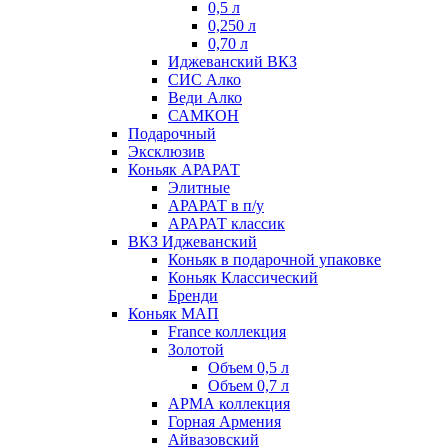
0,5 л
0,250 л
0,70 л
Иджеванский ВКЗ
СИС Алко
Веди Алко
САМКОН
Подарочный
Эксклюзив
Коньяк АРАРАТ
Элитные
АРАРАТ в п/у
АРАРАТ классик
ВКЗ Иджеванский
Коньяк в подарочной упаковке
Коньяк Классический
Бренди
Коньяк МАП
France коллекция
Золотой
Объем 0,5 л
Объем 0,7 л
АРМА коллекция
Горная Армения
Айвазовский