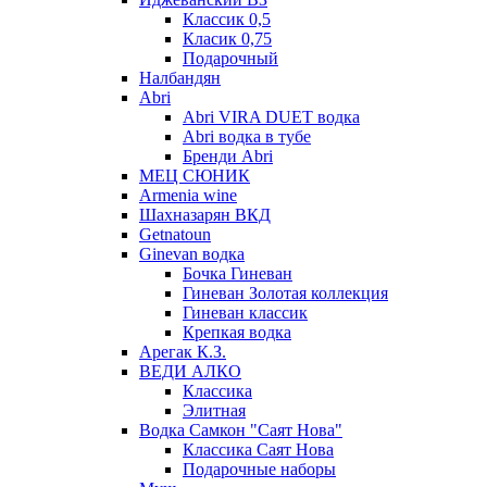
Классик 0,5
Класик 0,75
Подарочный
Налбандян
Abri
Abri VIRA DUET водка
Abri водка в тубе
Бренди Abri
МЕЦ СЮНИК
Armenia wine
Шахназарян ВКД
Getnatoun
Ginevan водка
Бочка Гиневан
Гиневан Золотая коллекция
Гиневан классик
Крепкая водка
Арегак К.З.
ВЕДИ АЛКО
Классика
Элитная
Водка Самкон "Саят Нова"
Классика Саят Нова
Подарочные наборы