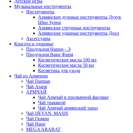
Детские игры
Музыкальные инструменты
Инструменты
Армянские духовые инструменты Дудук
Шви Зурна
Армянские струнные инструменты
Армянские ударные инструменты Доол
Аксессуары
Красота и здоровье
Продукция Нарин - Э
Продукция Ваки Фарм
Косметические масла 100 мл
Косметические масла 50 мл
Косметика для ухода
Чай из Армении
Чай Darman
Чай Ararat
АРМЧАЙ
Чай Армчай в прозрачной фасовке
Чай травяной
Чай Армчай армянский тараз
Чай IJEVAN. MASIS
Чай Гюмри
Чай Нане
MEGA ARARAT