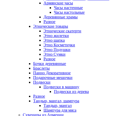
Армянские часы
Часы настенные
Часы настольные
Деревянные храмы
Разное
Этнические товары
Этнические скатерти
Этно жилетки
Этно шапка
Этно Косметички
Этно Подушки
Этно Сумки
Разное
Бочки деревянные
Браслеты
Панно Декоративное
Подарочные мешочки
Подвески
Подвески в машину
Подвески из дерева
Разное
Тандыр, мангал, шампура
Тандыр, мангал
Шампура для мяса
Сувениры из Армении