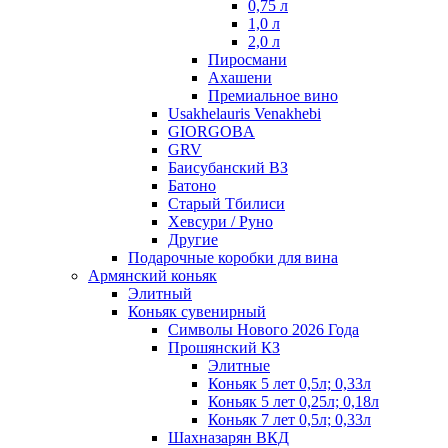
0,75 л
1,0 л
2,0 л
Пиросмани
Ахашени
Премиальное вино
Usakhelauris Venakhebi
GIORGOBA
GRV
Баисубанский ВЗ
Батоно
Старый Тбилиси
Хевсури / Руно
Другие
Подарочные коробки для вина
Армянский коньяк
Элитный
Коньяк сувенирный
Символы Нового 2026 Года
Прошянский КЗ
Элитные
Коньяк 5 лет 0,5л; 0,33л
Коньяк 5 лет 0,25л; 0,18л
Коньяк 7 лет 0,5л; 0,33л
Шахназарян ВКД