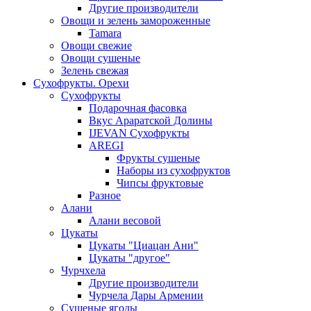
Другие производители
Овощи и зелень замороженные
Tamara
Овощи свежие
Овощи сушеные
Зелень свежая
Сухофрукты. Орехи
Сухофрукты
Подарочная фасовка
Вкус Араратской Долины
IJEVAN Сухофрукты
AREGI
Фрукты сушеные
Наборы из сухофруктов
Чипсы фруктовые
Разное
Алани
Алани весовой
Цукаты
Цукаты "Циацан Ани"
Цукаты "другое"
Чурчхела
Другие производители
Чурчела Дары Армении
Сушеные ягоды