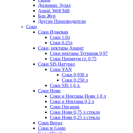
Дилижан. Зулал
Ararat. Well Still
Бон Жур
Другие Производители
Соки
Соки Иджеван
Соки 1.0л
Соки 0.25л
Соки, нектары Арарат
Соки нектары Тетрапак 0,97
Соки Премиум ст. 0,75
Соки SIS Натурал
Соки YAN
Соки 0,930 л
Соки 0,250 л
Соки SIS 1,6 л.
Соки Ноян
Соки и Нектары Ноян 1,0 л
Соки и Нектары 0,2 л
Соки Органик
Соки Ноян 0,75 л стекло
Соки Ноян 0,25 л стекло
Соки Витал
Соки te Gusto