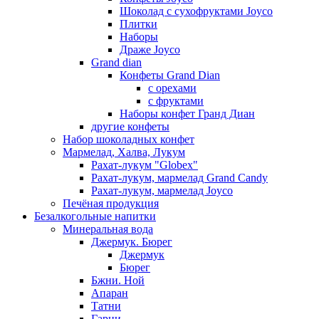
Шоколад с сухофруктами Joyco
Плитки
Наборы
Драже Joyco
Grand dian
Конфеты Grand Dian
с орехами
с фруктами
Наборы конфет Гранд Диан
другие конфеты
Набор шоколадных конфет
Мармелад, Халва, Лукум
Рахат-лукум "Globex"
Рахат-лукум, мармелад Grand Candy
Рахат-лукум, мармелад Joyco
Печёная продукция
Безалкогольные напитки
Минеральная вода
Джермук. Бюрег
Джермук
Бюрег
Бжни. Ной
Апаран
Татни
Гарни