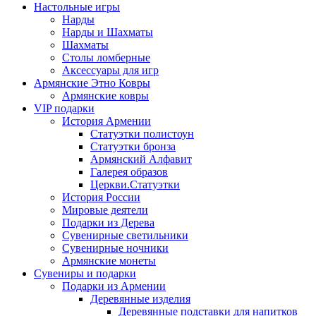
Настольные игры
Нарды
Нарды и Шахматы
Шахматы
Столы ломберные
Аксессуары для игр
Армянские Этно Ковры
Армянские ковры
VIP подарки
История Армении
Статуэтки полистоун
Статуэтки бронза
Армянский Алфавит
Галерея образов
Церкви.Статуэтки
История России
Мировые деятели
Подарки из Дерева
Сувенирные светильники
Сувенирные ночники
Армянские монеты
Сувениры и подарки
Подарки из Армении
Деревянные изделия
Деревянные подставки для напитков