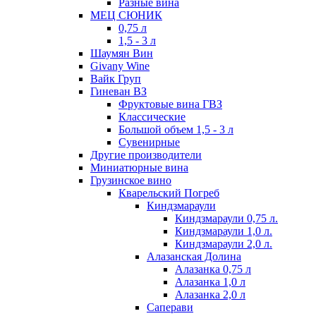
Разные вина
МЕЦ СЮНИК
0,75 л
1,5 - 3 л
Шаумян Вин
Givany Wine
Вайк Груп
Гиневан ВЗ
Фруктовые вина ГВЗ
Классические
Большой объем 1,5 - 3 л
Сувенирные
Другие производители
Миниатюрные вина
Грузинское вино
Кварельский Погреб
Киндзмараули
Киндзмараули 0,75 л.
Киндзмараули 1,0 л.
Киндзмараули 2,0 л.
Алазанская Долина
Алазанка 0,75 л
Алазанка 1,0 л
Алазанка 2,0 л
Саперави