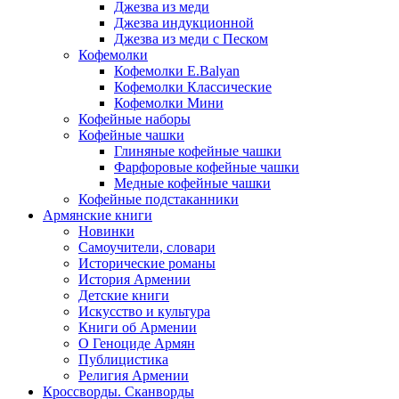
Джезва из меди
Джезва индукционной
Джезва из меди с Песком
Кофемолки
Кофемолки E.Balyan
Кофемолки Классические
Кофемолки Мини
Кофейные наборы
Кофейные чашки
Глиняные кофейные чашки
Фарфоровые кофейные чашки
Медные кофейные чашки
Кофейные подстаканники
Армянские книги
Новинки
Самоучители, словари
Исторические романы
История Армении
Детские книги
Иcкусство и культура
Книги об Армении
О Геноциде Армян
Публицистика
Религия Армении
Кроссворды. Сканворды