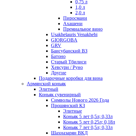
0,75 л
1,0 л
2,0 л
Пиросмани
Ахашени
Премиальное вино
Usakhelauris Venakhebi
GIORGOBA
GRV
Баисубанский ВЗ
Батоно
Старый Тбилиси
Хевсури / Руно
Другие
Подарочные коробки для вина
Армянский коньяк
Элитный
Коньяк сувенирный
Символы Нового 2026 Года
Прошянский КЗ
Элитные
Коньяк 5 лет 0,5л; 0,33л
Коньяк 5 лет 0,25л; 0,18л
Коньяк 7 лет 0,5л; 0,33л
Шахназарян ВКД