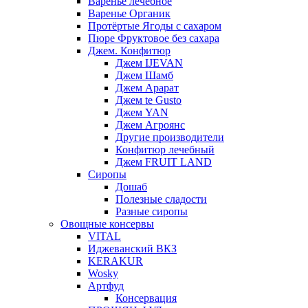
Варенье лечебное
Варенье Органик
Протёртые Ягоды с сахаром
Пюре Фруктовое без сахара
Джем. Конфитюр
Джем IJEVAN
Джем Шамб
Джем Арарат
Джем te Gusto
Джем YAN
Джем Агроянс
Другие производители
Конфитюр лечебный
Джем FRUIT LAND
Сиропы
Дошаб
Полезные сладости
Разные сиропы
Овощные консервы
VITAL
Иджеванский ВКЗ
KERAKUR
Wosky
Артфуд
Консервация