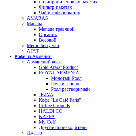
полипропиленовых пакетах
Фильтр-пакетах
Чай в гофропакетах
AMARAS
Manana
Manana травяной
Органик
Весовой
Meron berry чай
АГАТ
Кофе из Армении
Армянский кофе
Gold Ararat Product
ROYAL ARMENIA
Молотый Роял
Роял в зёрнах
Роял растворимый
JEZVA
Кофе "Le Café Paris"
Coffee Grounds
HALDI.CO
KAFFA
My Coff
Другие производители
Джезва