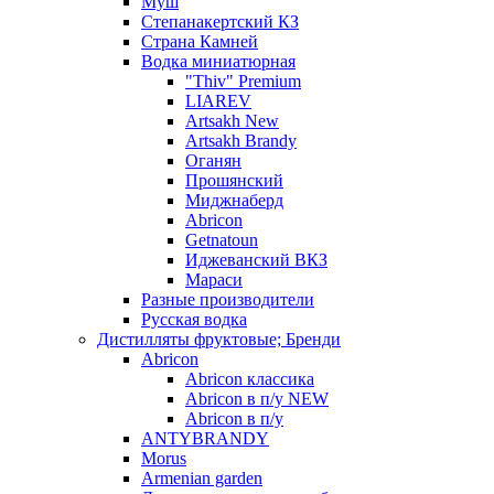
Муш
Степанакертский КЗ
Страна Камней
Водка миниатюрная
"Thiv" Premium
LIAREV
Artsakh New
Artsakh Brandy
Оганян
Прошянский
Миджнаберд
Abricon
Getnatoun
Иджеванский ВКЗ
Мараси
Разные производители
Русская водка
Дистилляты фруктовые; Бренди
Abricon
Abricon классика
Abricon в п/у NEW
Abricon в п/у
ANTYBRANDY
Morus
Armenian garden