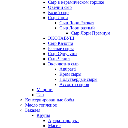
Сыр в керамическом горшке
Овечий сыр
Козий сыр
Сыр Лори
Сыр Лори Экокат
Сыр Лори разный
Сыр Лори Премиум
ЭКОТАВУШ
Сыр Качотта
Разные сыры
Сыр Сулугуни
Сыр Чечил
Эксклюзив сыр
Antipasti
Крем сыры
Полутвердые сыры
Ассорти сыров
Мацони
Тан
Консервированные бобы
Масло топленое
Бакалея
Крупы
Арарат продукт
Масис