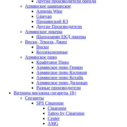
Другие производители бренди
Армянское шампанское
Armenia Wine
Ginevan
Прошянский КЗ
Другие Производители
Армянские ликеры
Шахназарян ЕКД ликеры
Виски, Текила, Джин
Виски
Коллекционные
Армянское пиво
Крафтовое Пиво
Армянское пиво Гюмри
Армянское пиво Киликия
Армянское пиво Котайк
Армянское пиво Дилижан
Разные производители
Витрина магазина сигареты 18+
Cигареты
SPS Cigaronne
Сigaronne
Tattoo by Cigaronne
Center
AMG