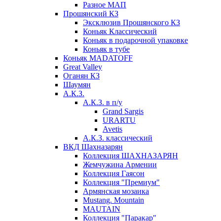
Разное МАП
Прошянский КЗ
Эксклюзив Прошянского КЗ
Коньяк Классический
Коньяк в подарочной упаковке
Коньяк в тубе
Коньяк MADATOFF
Great Valley
Оганян КЗ
Шаумян
А.К.З.
А.К.З. в п/у
Grand Sargis
URARTU
Avetis
А.К.З. классический
ВКД Шахназарян
Коллекция ШАХНАЗАРЯН
Жемчужина Армении
Коллекция Гаясон
Коллекция "Премиум"
Армянская мозаика
Mustang. Mountain
MAUTAIN
Коллекция "Паракар"