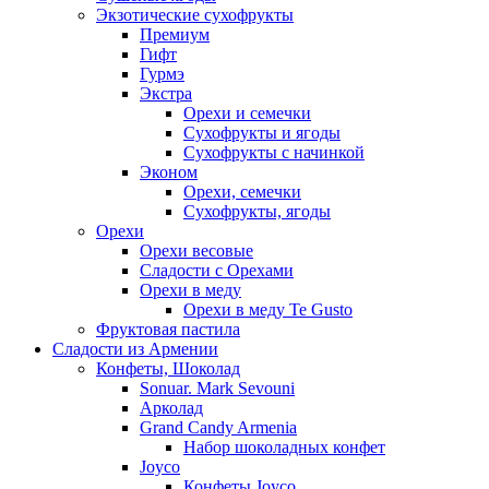
Экзотические сухофрукты
Премиум
Гифт
Гурмэ
Экстра
Орехи и семечки
Сухофрукты и ягоды
Сухофрукты с начинкой
Эконом
Орехи, семечки
Сухофрукты, ягоды
Орехи
Орехи весовые
Сладости с Орехами
Орехи в меду
Орехи в меду Te Gusto
Фруктовая пастила
Сладости из Армении
Конфеты, Шоколад
Sonuar. Mark Sevouni
Арколад
Grand Candy Armenia
Набор шоколадных конфет
Joyco
Конфеты Joyco