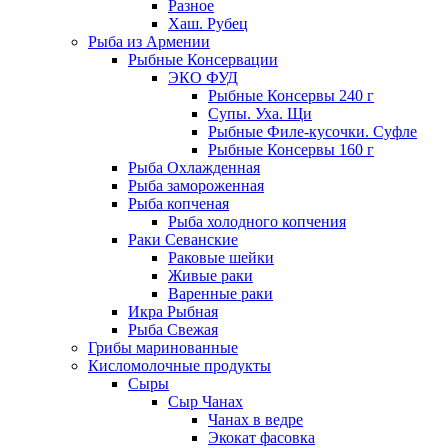
Разное
Хаш. Рубец
Рыба из Армении
Рыбные Консервации
ЭКО ФУД
Рыбные Консервы 240 г
Супы. Уха. Щи
Рыбные Филе-кусочки. Суфле
Рыбные Консервы 160 г
Рыба Охлажденная
Рыба замороженная
Рыба копченая
Рыба холодного копчения
Раки Севанские
Раковые шейки
Живые раки
Варенные раки
Икра Рыбная
Рыба Свежая
Грибы маринованные
Кисломолочные продукты
Сыры
Сыр Чанах
Чанах в ведре
Экокат фасовка