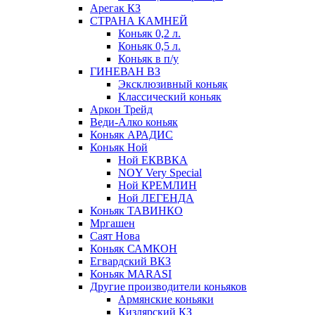
Арегак КЗ
СТРАНА КАМНЕЙ
Коньяк 0,2 л.
Коньяк 0,5 л.
Коньяк в п/у
ГИНЕВАН ВЗ
Эксклюзивный коньяк
Классический коньяк
Аркон Трейд
Веди-Алко коньяк
Коньяк АРАДИС
Коньяк Ной
Ной ЕКВВКА
NOY Very Special
Ной КРЕМЛИН
Ной ЛЕГЕНДА
Коньяк ТАВИНКО
Мргашен
Саят Нова
Коньяк САМКОН
Егвардский ВКЗ
Коньяк MARASI
Другие производители коньяков
Армянские коньяки
Кизлярский КЗ