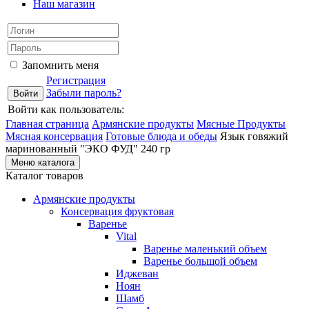
Наш магазин
Запомнить меня
Регистрация
Забыли пароль?
Войти как пользователь:
Главная страница
Армянские продукты
Мясные Продукты
Мясная консервация
Готовые блюда и обеды
Язык говяжий
маринованный "ЭКО ФУД" 240 гр
Меню каталога
Каталог товаров
Армянские продукты
Консервация фруктовая
Варенье
Vital
Варенье маленький объем
Варенье большой объем
Иджеван
Ноян
Шамб