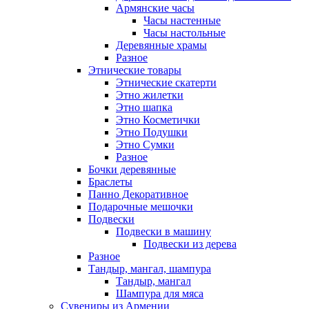
Армянские часы
Часы настенные
Часы настольные
Деревянные храмы
Разное
Этнические товары
Этнические скатерти
Этно жилетки
Этно шапка
Этно Косметички
Этно Подушки
Этно Сумки
Разное
Бочки деревянные
Браслеты
Панно Декоративное
Подарочные мешочки
Подвески
Подвески в машину
Подвески из дерева
Разное
Тандыр, мангал, шампура
Тандыр, мангал
Шампура для мяса
Сувениры из Армении