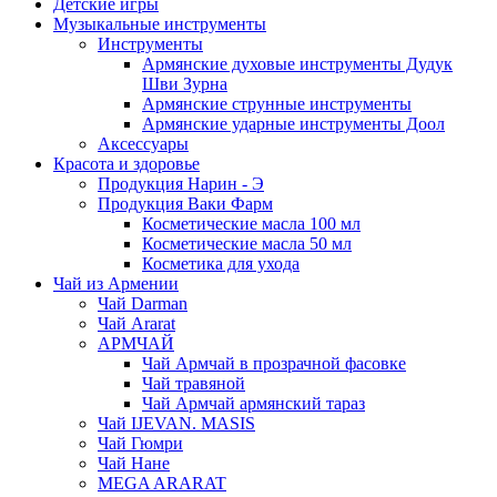
Детские игры
Музыкальные инструменты
Инструменты
Армянские духовые инструменты Дудук
Шви Зурна
Армянские струнные инструменты
Армянские ударные инструменты Доол
Аксессуары
Красота и здоровье
Продукция Нарин - Э
Продукция Ваки Фарм
Косметические масла 100 мл
Косметические масла 50 мл
Косметика для ухода
Чай из Армении
Чай Darman
Чай Ararat
АРМЧАЙ
Чай Армчай в прозрачной фасовке
Чай травяной
Чай Армчай армянский тараз
Чай IJEVAN. MASIS
Чай Гюмри
Чай Нане
MEGA ARARAT