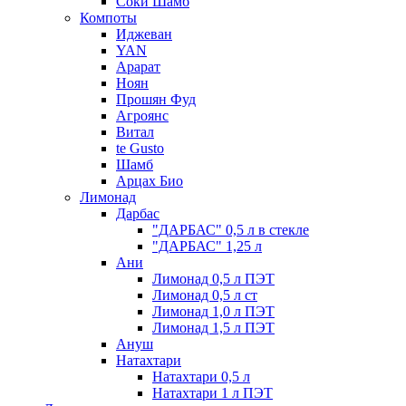
Соки Шамб
Компоты
Иджеван
YAN
Арарат
Ноян
Прошян Фуд
Агроянс
Витал
te Gusto
Шамб
Арцах Био
Лимонад
Дарбас
"ДАРБАС" 0,5 л в стекле
"ДАРБАС" 1,25 л
Ани
Лимонад 0,5 л ПЭТ
Лимонад 0,5 л ст
Лимонад 1,0 л ПЭТ
Лимонад 1,5 л ПЭТ
Ануш
Натахтари
Натахтари 0,5 л
Натахтари 1 л ПЭТ