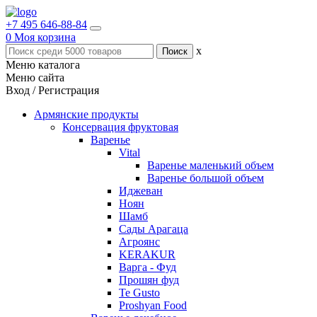
+7 495 646-88-84
0
Моя корзина
x
Меню каталога
Меню сайта
Вход / Регистрация
Армянские продукты
Консервация фруктовая
Варенье
Vital
Варенье маленький объем
Варенье большой объем
Иджеван
Ноян
Шамб
Сады Арагаца
Агроянс
KERAKUR
Варга - Фуд
Прошян фуд
Te Gusto
Proshyan Food