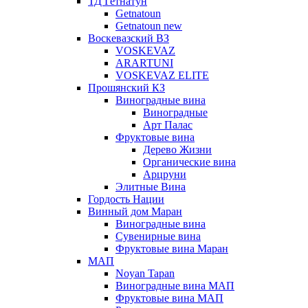
ТД Гетнатун
Getnatoun
Getnatoun new
Воскевазский ВЗ
VOSKEVAZ
ARARTUNI
VOSKEVAZ ELITE
Прошянский КЗ
Виноградные вина
Виноградные
Арт Палас
Фруктовые вина
Дерево Жизни
Органические вина
Арцруни
Элитные Вина
Гордость Нации
Винный дом Маран
Виноградные вина
Сувенирные вина
Фруктовые вина Маран
МАП
Noyan Tapan
Виноградные вина МАП
Фруктовые вина МАП