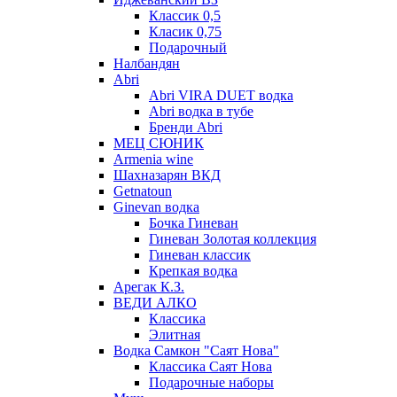
Классик 0,5
Класик 0,75
Подарочный
Налбандян
Abri
Abri VIRA DUET водка
Abri водка в тубе
Бренди Abri
МЕЦ СЮНИК
Armenia wine
Шахназарян ВКД
Getnatoun
Ginevan водка
Бочка Гиневан
Гиневан Золотая коллекция
Гиневан классик
Крепкая водка
Арегак К.З.
ВЕДИ АЛКО
Классика
Элитная
Водка Самкон "Саят Нова"
Классика Саят Нова
Подарочные наборы