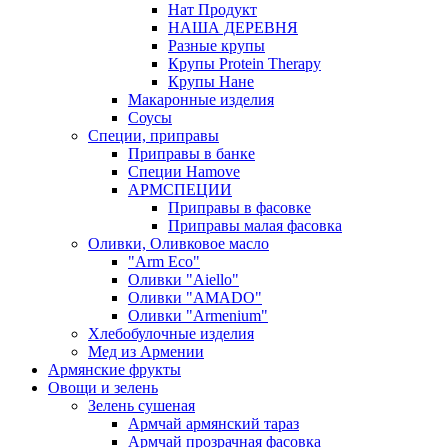
Нат Продукт
НАША ДЕРЕВНЯ
Разные крупы
Крупы Protein Therapy
Крупы Нане
Макаронные изделия
Соусы
Специи, приправы
Приправы в банке
Специи Hamove
АРМСПЕЦИИ
Приправы в фасовке
Приправы малая фасовка
Оливки, Оливковое масло
"Arm Eco"
Оливки "Aiello"
Оливки "AMADO"
Оливки "Armenium"
Хлебобулочные изделия
Мед из Армении
Армянские фрукты
Овощи и зелень
Зелень сушеная
Армчай армянский тараз
Армчай прозрачная фасовка