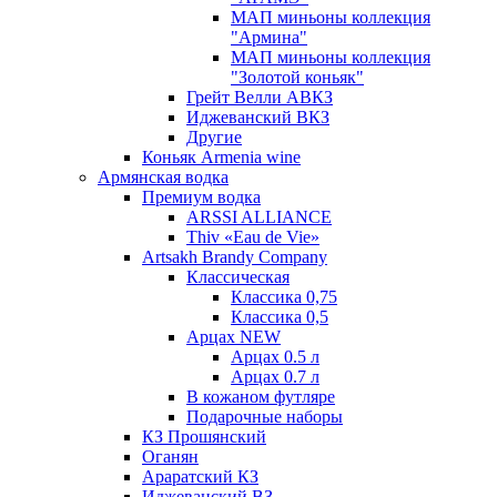
МАП миньоны коллекция
"Армина"
МАП миньоны коллекция
"Золотой коньяк"
Грейт Велли АВКЗ
Иджеванский ВКЗ
Другие
Коньяк Armenia wine
Армянская водка
Премиум водка
ARSSI ALLIANCE
Thiv «Eau de Vie»
Artsakh Brandy Company
Классическая
Классика 0,75
Классика 0,5
Арцах NEW
Арцах 0.5 л
Арцах 0.7 л
В кожаном футляре
Подарочные наборы
КЗ Прошянский
Оганян
Араратский КЗ
Иджеванский ВЗ