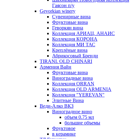
Гаясон п/у
Gevorkian winery
Сувенирные вина
Фруктовые вина
Геворкян вина
Коллекция АРИАЦ. АНАИС
Коллекция КОРОНА
Коллекция МИ ТАС
Креплёные вина
Абрикосовый Бренди
TIRANI. OLD CHINARI
Армения Вайн
Фруктовые вина
Виноградные вина
Коллекция ORRAN
Коллекция OLD ARMENIA
Коллекция "YEREVAN"
Элитные Вина
Веди-Алко ВКЗ
Виноградное вино
объем 0.75 мл
большие объемы
Фруктовое
в керамике