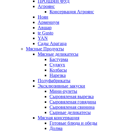
ПРОШЯН ФУД
Агроянс
Консервация Агроянс
Ноян
Армениум
Авшар
te Gusto
YAN
Сады Арагаца
Мясные Продукты
Мясные деликатесы
Бастурма
Суджух
Колбасы
Нарезка
Полуфабрикаты
Эксклюзивные закуски
Мини-рулеты
Сыровяленая вырезка
Сыровяленая говядина
Сыровяленая свинина
Сырные деликатесы
Мясная консервация
Готовые блюда и обеды
Долма