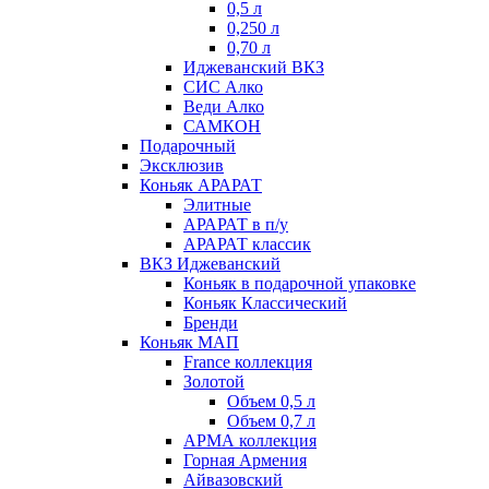
0,5 л
0,250 л
0,70 л
Иджеванский ВКЗ
СИС Алко
Веди Алко
САМКОН
Подарочный
Эксклюзив
Коньяк АРАРАТ
Элитные
АРАРАТ в п/у
АРАРАТ классик
ВКЗ Иджеванский
Коньяк в подарочной упаковке
Коньяк Классический
Бренди
Коньяк МАП
France коллекция
Золотой
Объем 0,5 л
Объем 0,7 л
АРМА коллекция
Горная Армения
Айвазовский