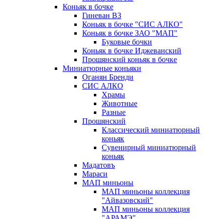
Коньяк в бочке
Гиневан ВЗ
Коньяк в бочке "СИС АЛКО"
Коньяк в бочке ЗАО "МАП"
Буковые бочки
Коньяк в бочке Иджеванский
Прошянский коньяк в бочке
Миниатюрные коньяки
Оганян Бренди
СИС АЛКО
Храмы
Животные
Разные
Прошянский
Классический миниатюрный
коньяк
Сувенирный миниатюрный
коньяк
Мадатовъ
Мараси
МАП миньоны
МАП миньоны коллекция
"Айвазовский"
МАП миньоны коллекция
"АРАМЭ"