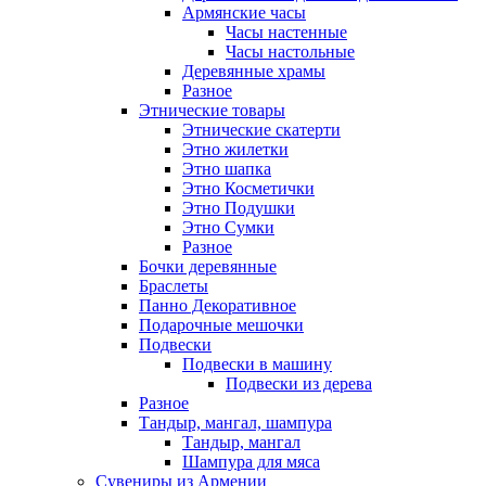
Армянские часы
Часы настенные
Часы настольные
Деревянные храмы
Разное
Этнические товары
Этнические скатерти
Этно жилетки
Этно шапка
Этно Косметички
Этно Подушки
Этно Сумки
Разное
Бочки деревянные
Браслеты
Панно Декоративное
Подарочные мешочки
Подвески
Подвески в машину
Подвески из дерева
Разное
Тандыр, мангал, шампура
Тандыр, мангал
Шампура для мяса
Сувениры из Армении