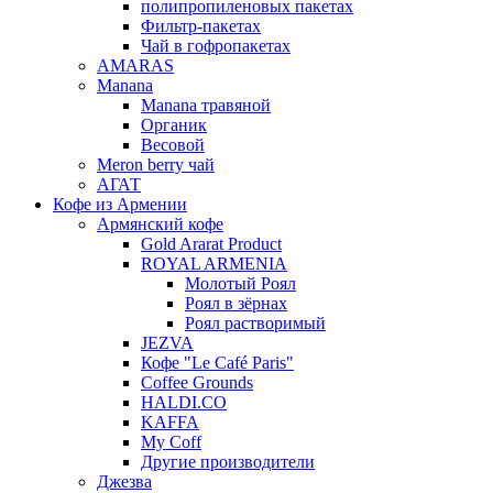
полипропиленовых пакетах
Фильтр-пакетах
Чай в гофропакетах
AMARAS
Manana
Manana травяной
Органик
Весовой
Meron berry чай
АГАТ
Кофе из Армении
Армянский кофе
Gold Ararat Product
ROYAL ARMENIA
Молотый Роял
Роял в зёрнах
Роял растворимый
JEZVA
Кофе "Le Café Paris"
Coffee Grounds
HALDI.CO
KAFFA
My Coff
Другие производители
Джезва