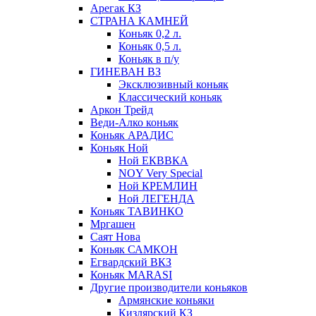
Арегак КЗ
СТРАНА КАМНЕЙ
Коньяк 0,2 л.
Коньяк 0,5 л.
Коньяк в п/у
ГИНЕВАН ВЗ
Эксклюзивный коньяк
Классический коньяк
Аркон Трейд
Веди-Алко коньяк
Коньяк АРАДИС
Коньяк Ной
Ной ЕКВВКА
NOY Very Special
Ной КРЕМЛИН
Ной ЛЕГЕНДА
Коньяк ТАВИНКО
Мргашен
Саят Нова
Коньяк САМКОН
Егвардский ВКЗ
Коньяк MARASI
Другие производители коньяков
Армянские коньяки
Кизлярский КЗ