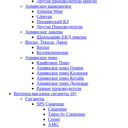
Другие производители бренди
Армянское шампанское
Armenia Wine
Ginevan
Прошянский КЗ
Другие Производители
Армянские ликеры
Шахназарян ЕКД ликеры
Виски, Текила, Джин
Виски
Коллекционные
Армянское пиво
Крафтовое Пиво
Армянское пиво Гюмри
Армянское пиво Киликия
Армянское пиво Котайк
Армянское пиво Дилижан
Разные производители
Витрина магазина сигареты 18+
Cигареты
SPS Cigaronne
Сigaronne
Tattoo by Cigaronne
Center
AMG