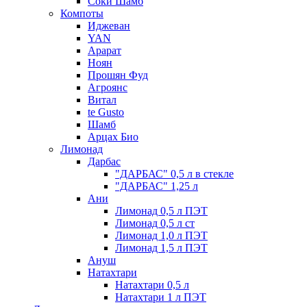
Соки Шамб
Компоты
Иджеван
YAN
Арарат
Ноян
Прошян Фуд
Агроянс
Витал
te Gusto
Шамб
Арцах Био
Лимонад
Дарбас
"ДАРБАС" 0,5 л в стекле
"ДАРБАС" 1,25 л
Ани
Лимонад 0,5 л ПЭТ
Лимонад 0,5 л ст
Лимонад 1,0 л ПЭТ
Лимонад 1,5 л ПЭТ
Ануш
Натахтари
Натахтари 0,5 л
Натахтари 1 л ПЭТ