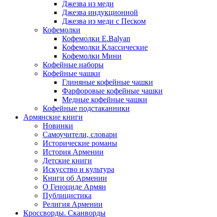
Джезва из меди
Джезва индукционной
Джезва из меди с Песком
Кофемолки
Кофемолки E.Balyan
Кофемолки Классические
Кофемолки Мини
Кофейные наборы
Кофейные чашки
Глиняные кофейные чашки
Фарфоровые кофейные чашки
Медные кофейные чашки
Кофейные подстаканники
Армянские книги
Новинки
Самоучители, словари
Исторические романы
История Армении
Детские книги
Иcкусство и культура
Книги об Армении
О Геноциде Армян
Публицистика
Религия Армении
Кроссворды. Сканворды