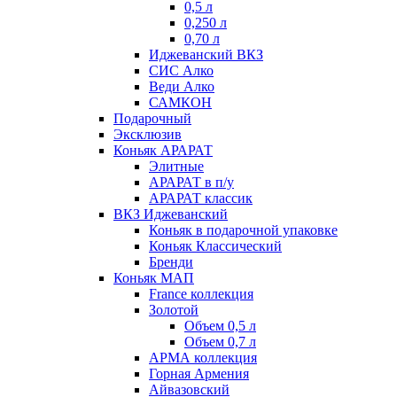
0,5 л
0,250 л
0,70 л
Иджеванский ВКЗ
СИС Алко
Веди Алко
САМКОН
Подарочный
Эксклюзив
Коньяк АРАРАТ
Элитные
АРАРАТ в п/у
АРАРАТ классик
ВКЗ Иджеванский
Коньяк в подарочной упаковке
Коньяк Классический
Бренди
Коньяк МАП
France коллекция
Золотой
Объем 0,5 л
Объем 0,7 л
АРМА коллекция
Горная Армения
Айвазовский