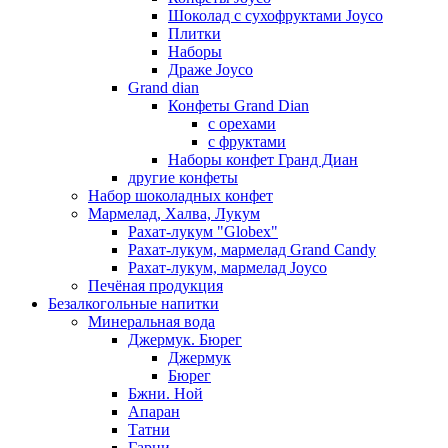
Шоколад с сухофруктами Joyco
Плитки
Наборы
Драже Joyco
Grand dian
Конфеты Grand Dian
с орехами
с фруктами
Наборы конфет Гранд Диан
другие конфеты
Набор шоколадных конфет
Мармелад, Халва, Лукум
Рахат-лукум "Globex"
Рахат-лукум, мармелад Grand Candy
Рахат-лукум, мармелад Joyco
Печёная продукция
Безалкогольные напитки
Минеральная вода
Джермук. Бюрег
Джермук
Бюрег
Бжни. Ной
Апаран
Татни
Гарни