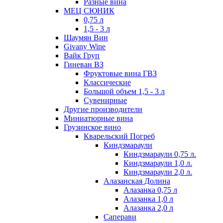
Разные вина
МЕЦ СЮНИК
0,75 л
1,5 - 3 л
Шаумян Вин
Givany Wine
Вайк Груп
Гиневан ВЗ
Фруктовые вина ГВЗ
Классические
Большой объем 1,5 - 3 л
Сувенирные
Другие производители
Миниатюрные вина
Грузинское вино
Кварельский Погреб
Киндзмараули
Киндзмараули 0,75 л.
Киндзмараули 1,0 л.
Киндзмараули 2,0 л.
Алазанская Долина
Алазанка 0,75 л
Алазанка 1,0 л
Алазанка 2,0 л
Саперави