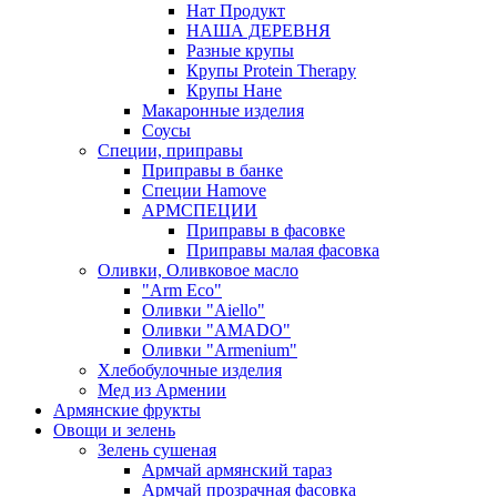
Нат Продукт
НАША ДЕРЕВНЯ
Разные крупы
Крупы Protein Therapy
Крупы Нане
Макаронные изделия
Соусы
Специи, приправы
Приправы в банке
Специи Hamove
АРМСПЕЦИИ
Приправы в фасовке
Приправы малая фасовка
Оливки, Оливковое масло
"Arm Eco"
Оливки "Aiello"
Оливки "AMADO"
Оливки "Armenium"
Хлебобулочные изделия
Мед из Армении
Армянские фрукты
Овощи и зелень
Зелень сушеная
Армчай армянский тараз
Армчай прозрачная фасовка