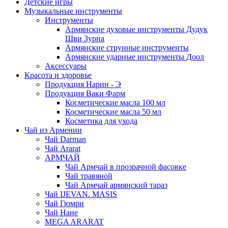
Детские игры
Музыкальные инструменты
Инструменты
Армянские духовые инструменты Дудук
Шви Зурна
Армянские струнные инструменты
Армянские ударные инструменты Доол
Аксессуары
Красота и здоровье
Продукция Нарин - Э
Продукция Ваки Фарм
Косметические масла 100 мл
Косметические масла 50 мл
Косметика для ухода
Чай из Армении
Чай Darman
Чай Ararat
АРМЧАЙ
Чай Армчай в прозрачной фасовке
Чай травяной
Чай Армчай армянский тараз
Чай IJEVAN. MASIS
Чай Гюмри
Чай Нане
MEGA ARARAT