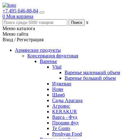
+7 495 646-88-84
0
Моя корзина
x
Меню каталога
Меню сайта
Вход / Регистрация
Армянские продукты
Консервация фруктовая
Варенье
Vital
Варенье маленький объем
Варенье большой объем
Иджеван
Ноян
Шамб
Сады Арагаца
Агроянс
KERAKUR
Варга - Фуд
Прошян фуд
Te Gusto
Proshyan Food