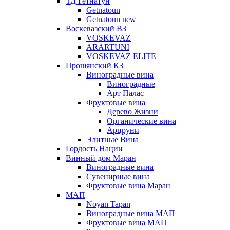
ТД Гетнатун
Getnatoun
Getnatoun new
Воскевазский ВЗ
VOSKEVAZ
ARARTUNI
VOSKEVAZ ELITE
Прошянский КЗ
Виноградные вина
Виноградные
Арт Палас
Фруктовые вина
Дерево Жизни
Органические вина
Арцруни
Элитные Вина
Гордость Нации
Винный дом Маран
Виноградные вина
Сувенирные вина
Фруктовые вина Маран
МАП
Noyan Tapan
Виноградные вина МАП
Фруктовые вина МАП