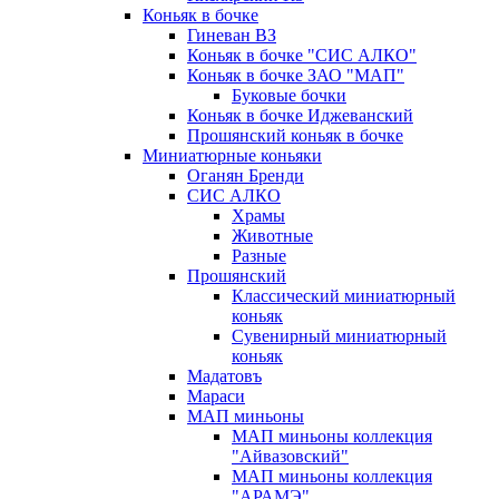
Коньяк в бочке
Гиневан ВЗ
Коньяк в бочке "СИС АЛКО"
Коньяк в бочке ЗАО "МАП"
Буковые бочки
Коньяк в бочке Иджеванский
Прошянский коньяк в бочке
Миниатюрные коньяки
Оганян Бренди
СИС АЛКО
Храмы
Животные
Разные
Прошянский
Классический миниатюрный
коньяк
Сувенирный миниатюрный
коньяк
Мадатовъ
Мараси
МАП миньоны
МАП миньоны коллекция
"Айвазовский"
МАП миньоны коллекция
"АРАМЭ"