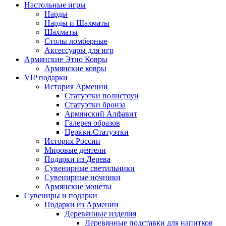
Настольные игры
Нарды
Нарды и Шахматы
Шахматы
Столы ломберные
Аксессуары для игр
Армянские Этно Ковры
Армянские ковры
VIP подарки
История Армении
Статуэтки полистоун
Статуэтки бронза
Армянский Алфавит
Галерея образов
Церкви.Статуэтки
История России
Мировые деятели
Подарки из Дерева
Сувенирные светильники
Сувенирные ночники
Армянские монеты
Сувениры и подарки
Подарки из Армении
Деревянные изделия
Деревянные подставки для напитков