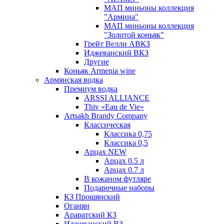
МАП миньоны коллекция
"Армина"
МАП миньоны коллекция
"Золотой коньяк"
Грейт Велли АВКЗ
Иджеванский ВКЗ
Другие
Коньяк Armenia wine
Армянская водка
Премиум водка
ARSSI ALLIANCE
Thiv «Eau de Vie»
Artsakh Brandy Company
Классическая
Классика 0,75
Классика 0,5
Арцах NEW
Арцах 0.5 л
Арцах 0.7 л
В кожаном футляре
Подарочные наборы
КЗ Прошянский
Оганян
Араратский КЗ
Иджеванский ВЗ