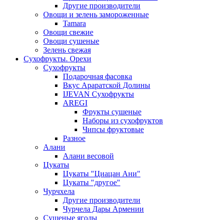
Другие производители
Овощи и зелень замороженные
Tamara
Овощи свежие
Овощи сушеные
Зелень свежая
Сухофрукты. Орехи
Сухофрукты
Подарочная фасовка
Вкус Араратской Долины
IJEVAN Сухофрукты
AREGI
Фрукты сушеные
Наборы из сухофруктов
Чипсы фруктовые
Разное
Алани
Алани весовой
Цукаты
Цукаты "Циацан Ани"
Цукаты "другое"
Чурчхела
Другие производители
Чурчела Дары Армении
Сушеные ягоды