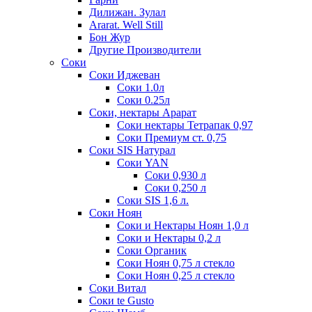
Дилижан. Зулал
Ararat. Well Still
Бон Жур
Другие Производители
Соки
Соки Иджеван
Соки 1.0л
Соки 0.25л
Соки, нектары Арарат
Соки нектары Тетрапак 0,97
Соки Премиум ст. 0,75
Соки SIS Натурал
Соки YAN
Соки 0,930 л
Соки 0,250 л
Соки SIS 1,6 л.
Соки Ноян
Соки и Нектары Ноян 1,0 л
Соки и Нектары 0,2 л
Соки Органик
Соки Ноян 0,75 л стекло
Соки Ноян 0,25 л стекло
Соки Витал
Соки te Gusto