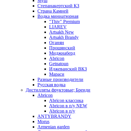
Муш
Степанакертский КЗ
Страна Камней
Водка миниатюрная
"Thiv" Premium
LIAREV
Artsakh New
Artsakh Brandy
Оганян
Прошянский
Миджнаберд
Abricon
Getnatoun
Иджеванский ВКЗ
Мараси
Разные производители
Русская водка
Дистилляты фруктовые; Бренди
Abricon
Abricon классика
Abricon в п/у NEW
Abricon в п/у
ANTYBRANDY
Morus
Armenian garden