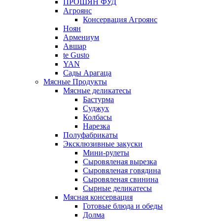
ПРОШЯН ФУД
Агроянс
Консервация Агроянс
Ноян
Армениум
Авшар
te Gusto
YAN
Сады Арагаца
Мясные Продукты
Мясные деликатесы
Бастурма
Суджух
Колбасы
Нарезка
Полуфабрикаты
Эксклюзивные закуски
Мини-рулеты
Сыровяленая вырезка
Сыровяленая говядина
Сыровяленая свинина
Сырные деликатесы
Мясная консервация
Готовые блюда и обеды
Долма