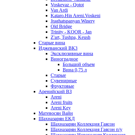
Voskevaz - Qotot
Van Ardi
Kataro.Hin Areni.Voskeni
Jraghatspanyan Winery
Old Bridge
Trinity - KOOR - Jan
Z'art, Tushpa, Keush
Старые вина
Иджеванский ВК3
Эксклюзивные вина
Виноградное
Большой объем
Вина 0,75 л
Старые
Сувенирные
Фруктовые
Аренийский ВЗ
Areni
Areni fruits
Areni Key
Матевосян Вайн
Шахназарян ЕКД
Шахназарян Коллекция Гаясон
Шахназарян Коллекция Гаясон п/у
Шахназарян Новогодняя Коллекция