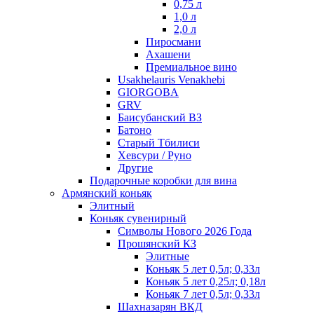
0,75 л
1,0 л
2,0 л
Пиросмани
Ахашени
Премиальное вино
Usakhelauris Venakhebi
GIORGOBA
GRV
Баисубанский ВЗ
Батоно
Старый Тбилиси
Хевсури / Руно
Другие
Подарочные коробки для вина
Армянский коньяк
Элитный
Коньяк сувенирный
Символы Нового 2026 Года
Прошянский КЗ
Элитные
Коньяк 5 лет 0,5л; 0,33л
Коньяк 5 лет 0,25л; 0,18л
Коньяк 7 лет 0,5л; 0,33л
Шахназарян ВКД