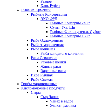
Разное
Хаш. Рубец
Рыба из Армении
Рыбные Консервации
ЭКО ФУД
Рыбные Консервы 240 г
Супы. Уха. Щи
Рыбные Филе-кусочки. Суфле
Рыбные Консервы 160 г
Рыба Охлажденная
Рыба замороженная
Рыба копченая
Рыба холодного копчения
Раки Севанские
Раковые шейки
Живые раки
Варенные раки
Икра Рыбная
Рыба Свежая
Грибы маринованные
Кисломолочные продукты
Сыры
Сыр Чанах
Чанах в ведре
Экокат фасовка