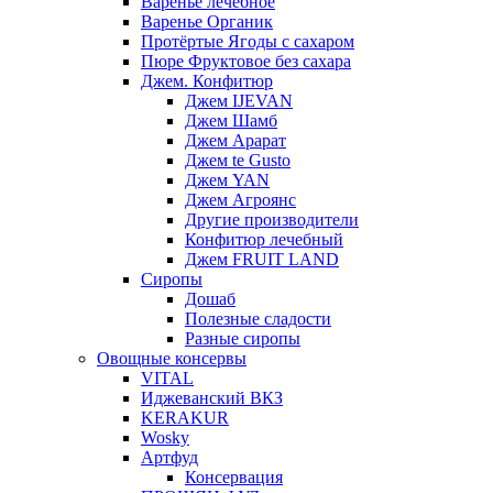
Варенье лечебное
Варенье Органик
Протёртые Ягоды с сахаром
Пюре Фруктовое без сахара
Джем. Конфитюр
Джем IJEVAN
Джем Шамб
Джем Арарат
Джем te Gusto
Джем YAN
Джем Агроянс
Другие производители
Конфитюр лечебный
Джем FRUIT LAND
Сиропы
Дошаб
Полезные сладости
Разные сиропы
Овощные консервы
VITAL
Иджеванский ВКЗ
KERAKUR
Wosky
Артфуд
Консервация