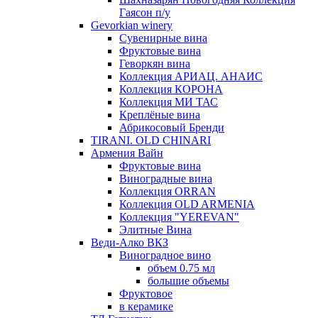
Гаясон п/у
Gevorkian winery
Сувенирные вина
Фруктовые вина
Геворкян вина
Коллекция АРИАЦ. АНАИС
Коллекция КОРОНА
Коллекция МИ ТАС
Креплёные вина
Абрикосовый Бренди
TIRANI. OLD CHINARI
Армения Вайн
Фруктовые вина
Виноградные вина
Коллекция ORRAN
Коллекция OLD ARMENIA
Коллекция "YEREVAN"
Элитные Вина
Веди-Алко ВКЗ
Виноградное вино
объем 0.75 мл
большие объемы
Фруктовое
в керамике