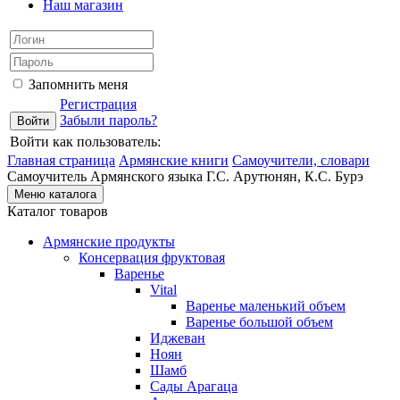
Наш магазин
Запомнить меня
Регистрация
Забыли пароль?
Войти как пользователь:
Главная страница
Армянские книги
Самоучители, словари
Самоучитель Армянского языка Г.С. Арутюнян, К.С. Бурэ
Меню каталога
Каталог товаров
Армянские продукты
Консервация фруктовая
Варенье
Vital
Варенье маленький объем
Варенье большой объем
Иджеван
Ноян
Шамб
Сады Арагаца