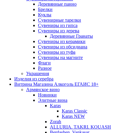
Деревянные панно
Брелки
Куклы
Сувенирные тарелки
Сувениры из гипса
Сувениры из дерева
Деревянные Гранаты
Сувениры из керамики
Сувениры из обсидиана
Сувениры из туфа
Сувениры на магните
Флаги
Разное
Украшения
Изделия из серебра
Витрина Магазина Алкоголь ЕГАИС 18+
Армянское вино
Новинки
Элитные вина
Karas
Karas Classic
Karas NEW
Zorah
ALLURIA. TAKRI. KOUASH
Berdashen. Vankasar