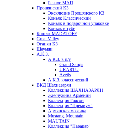
Разное МАП
Прошянский КЗ
Эксклюзив Прошянского КЗ
Коньяк Классический
Коньяк в подарочной упаковке
Коньяк в тубе
Коньяк MADATOFF
Great Valley
Оганян КЗ
Шаумян
А.К.З.
А.К.З. в п/у
Grand Sargis
URARTU
Avetis
А.К.З. классический
ВКД Шахназарян
Коллекция ШАХНАЗАРЯН
Жемчужина Армении
Коллекция Гаясон
Коллекция "Премиум"
Армянская мозаика
Mustang. Mountain
MAUTAIN
Коллекция "Паракар"