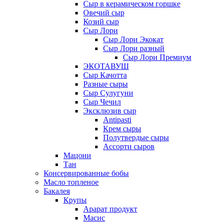
Сыр в керамическом горшке
Овечий сыр
Козий сыр
Сыр Лори
Сыр Лори Экокат
Сыр Лори разный
Сыр Лори Премиум
ЭКОТАВУШ
Сыр Качотта
Разные сыры
Сыр Сулугуни
Сыр Чечил
Эксклюзив сыр
Antipasti
Крем сыры
Полутвердые сыры
Ассорти сыров
Мацони
Тан
Консервированные бобы
Масло топленое
Бакалея
Крупы
Арарат продукт
Масис