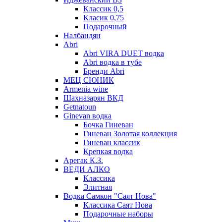
Классик 0,5
Класик 0,75
Подарочный
Налбандян
Abri
Abri VIRA DUET водка
Abri водка в тубе
Бренди Abri
МЕЦ СЮНИК
Armenia wine
Шахназарян ВКД
Getnatoun
Ginevan водка
Бочка Гиневан
Гиневан Золотая коллекция
Гиневан классик
Крепкая водка
Арегак К.З.
ВЕДИ АЛКО
Классика
Элитная
Водка Самкон "Саят Нова"
Классика Саят Нова
Подарочные наборы