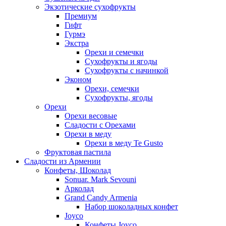
Экзотические сухофрукты
Премиум
Гифт
Гурмэ
Экстра
Орехи и семечки
Сухофрукты и ягоды
Сухофрукты с начинкой
Эконом
Орехи, семечки
Сухофрукты, ягоды
Орехи
Орехи весовые
Сладости с Орехами
Орехи в меду
Орехи в меду Te Gusto
Фруктовая пастила
Сладости из Армении
Конфеты, Шоколад
Sonuar. Mark Sevouni
Арколад
Grand Candy Armenia
Набор шоколадных конфет
Joyco
Конфеты Joyco