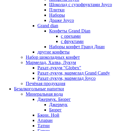
Шоколад с сухофруктами Joyco
Плитки
Наборы
Драже Joyco
Grand dian
Конфеты Grand Dian
с орехами
с фруктами
Наборы конфет Гранд Диан
другие конфеты
Набор шоколадных конфет
Мармелад, Халва, Лукум
Рахат-лукум "Globex"
Рахат-лукум, мармелад Grand Candy
Рахат-лукум, мармелад Joyco
Печёная продукция
Безалкогольные напитки
Минеральная вода
Джермук. Бюрег
Джермук
Бюрег
Бжни. Ной
Апаран
Татни
Гарни