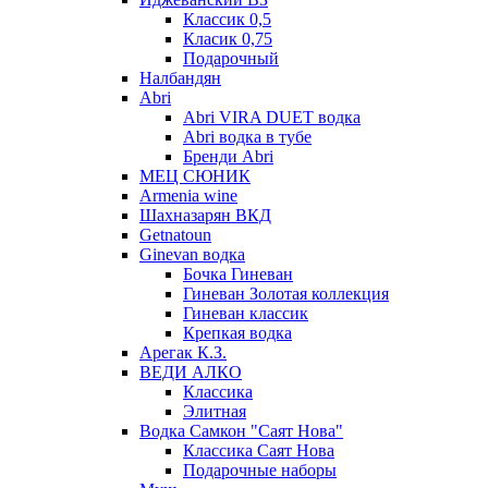
Классик 0,5
Класик 0,75
Подарочный
Налбандян
Abri
Abri VIRA DUET водка
Abri водка в тубе
Бренди Abri
МЕЦ СЮНИК
Armenia wine
Шахназарян ВКД
Getnatoun
Ginevan водка
Бочка Гиневан
Гиневан Золотая коллекция
Гиневан классик
Крепкая водка
Арегак К.З.
ВЕДИ АЛКО
Классика
Элитная
Водка Самкон "Саят Нова"
Классика Саят Нова
Подарочные наборы