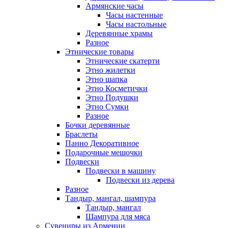
Армянские часы
Часы настенные
Часы настольные
Деревянные храмы
Разное
Этнические товары
Этнические скатерти
Этно жилетки
Этно шапка
Этно Косметички
Этно Подушки
Этно Сумки
Разное
Бочки деревянные
Браслеты
Панно Декоративное
Подарочные мешочки
Подвески
Подвески в машину
Подвески из дерева
Разное
Тандыр, мангал, шампура
Тандыр, мангал
Шампура для мяса
Сувениры из Армении