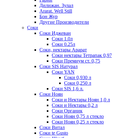
Дилижан. Зулал
Ararat. Well Still
Бон Жур
Другие Производители
Соки
Соки Иджеван
Соки 1.0л
Соки 0.25л
Соки, нектары Арарат
Соки нектары Тетрапак 0,97
Соки Премиум ст. 0,75
Соки SIS Натурал
Соки YAN
Соки 0,930 л
Соки 0,250 л
Соки SIS 1,6 л.
Соки Ноян
Соки и Нектары Ноян 1,0 л
Соки и Нектары 0,2 л
Соки Органик
Соки Ноян 0,75 л стекло
Соки Ноян 0,25 л стекло
Соки Витал
Соки te Gusto