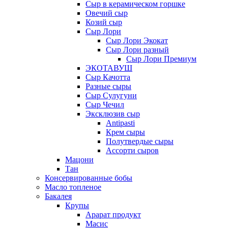
Сыр в керамическом горшке
Овечий сыр
Козий сыр
Сыр Лори
Сыр Лори Экокат
Сыр Лори разный
Сыр Лори Премиум
ЭКОТАВУШ
Сыр Качотта
Разные сыры
Сыр Сулугуни
Сыр Чечил
Эксклюзив сыр
Antipasti
Крем сыры
Полутвердые сыры
Ассорти сыров
Мацони
Тан
Консервированные бобы
Масло топленое
Бакалея
Крупы
Арарат продукт
Масис