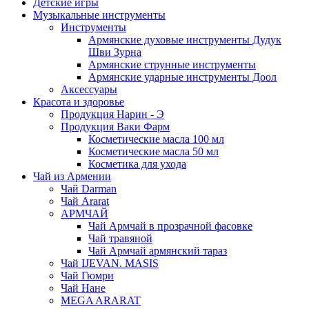
Детские игры
Музыкальные инструменты
Инструменты
Армянские духовые инструменты Дудук
Шви Зурна
Армянские струнные инструменты
Армянские ударные инструменты Доол
Аксессуары
Красота и здоровье
Продукция Нарин - Э
Продукция Ваки Фарм
Косметические масла 100 мл
Косметические масла 50 мл
Косметика для ухода
Чай из Армении
Чай Darman
Чай Ararat
АРМЧАЙ
Чай Армчай в прозрачной фасовке
Чай травяной
Чай Армчай армянский тараз
Чай IJEVAN. MASIS
Чай Гюмри
Чай Нане
MEGA ARARAT