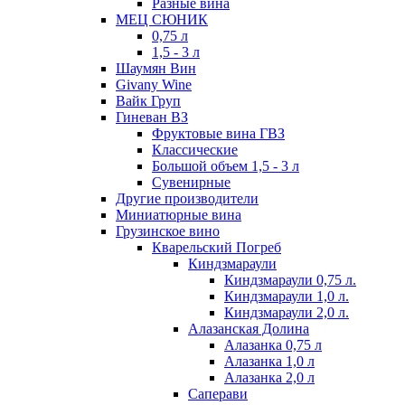
Разные вина
МЕЦ СЮНИК
0,75 л
1,5 - 3 л
Шаумян Вин
Givany Wine
Вайк Груп
Гиневан ВЗ
Фруктовые вина ГВЗ
Классические
Большой объем 1,5 - 3 л
Сувенирные
Другие производители
Миниатюрные вина
Грузинское вино
Кварельский Погреб
Киндзмараули
Киндзмараули 0,75 л.
Киндзмараули 1,0 л.
Киндзмараули 2,0 л.
Алазанская Долина
Алазанка 0,75 л
Алазанка 1,0 л
Алазанка 2,0 л
Саперави