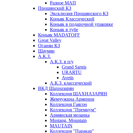
Разное МАП
Прошянский КЗ
Эксклюзив Прошянского КЗ
Коньяк Классический
Коньяк в подарочной упаковке
Коньяк в тубе
Коньяк MADATOFF
Great Valley
Оганян КЗ
Шаумян
А.К.З.
А.К.З. в п/у
Grand Sargis
URARTU
Avetis
А.К.З. классический
ВКД Шахназарян
Коллекция ШАХНАЗАРЯН
Жемчужина Армении
Коллекция Гаясон
Коллекция "Премиум"
Армянская мозаика
Mustang. Mountain
MAUTAIN
Коллекция "Паракар"