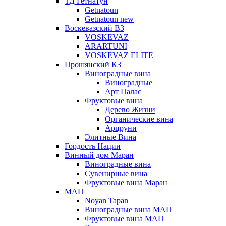
ТД Гетнатун
Getnatoun
Getnatoun new
Воскевазский ВЗ
VOSKEVAZ
ARARTUNI
VOSKEVAZ ELITE
Прошянский КЗ
Виноградные вина
Виноградные
Арт Палас
Фруктовые вина
Дерево Жизни
Органические вина
Арцруни
Элитные Вина
Гордость Нации
Винный дом Маран
Виноградные вина
Сувенирные вина
Фруктовые вина Маран
МАП
Noyan Tapan
Виноградные вина МАП
Фруктовые вина МАП