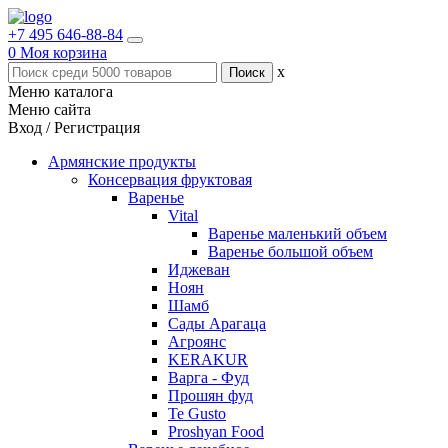
+7 495 646-88-84
0
Моя корзина
x
Меню каталога
Меню сайта
Вход / Регистрация
Армянские продукты
Консервация фруктовая
Варенье
Vital
Варенье маленький объем
Варенье большой объем
Иджеван
Ноян
Шамб
Сады Арагаца
Агроянс
KERAKUR
Варга - Фуд
Прошян фуд
Te Gusto
Proshyan Food