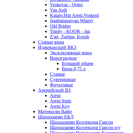
Voskevaz - Qotot
Van Ardi
Kataro.Hin Areni.Voskeni
Jraghatspanyan Winery
Old Bridge
Trinity - KOOR - Jan
Z'art, Tushpa, Keush
Старые вина
Иджеванский ВК3
Эксклюзивные вина
Виноградное
Большой объем
Вина 0,75 л
Старые
Сувенирные
Фруктовые
Аренийский ВЗ
Areni
Areni fruits
Areni Key
Матевосян Вайн
Шахназарян ЕКД
Шахназарян Коллекция Гаясон
Шахназарян Коллекция Гаясон п/у
Шахназарян Новогодняя Коллекция