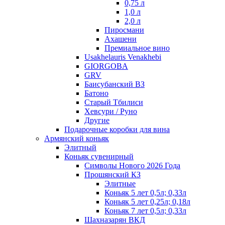
0,75 л
1,0 л
2,0 л
Пиросмани
Ахашени
Премиальное вино
Usakhelauris Venakhebi
GIORGOBA
GRV
Баисубанский ВЗ
Батоно
Старый Тбилиси
Хевсури / Руно
Другие
Подарочные коробки для вина
Армянский коньяк
Элитный
Коньяк сувенирный
Символы Нового 2026 Года
Прошянский КЗ
Элитные
Коньяк 5 лет 0,5л; 0,33л
Коньяк 5 лет 0,25л; 0,18л
Коньяк 7 лет 0,5л; 0,33л
Шахназарян ВКД