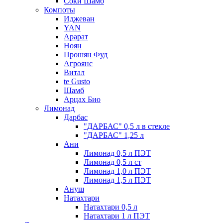
Соки Шамб
Компоты
Иджеван
YAN
Арарат
Ноян
Прошян Фуд
Агроянс
Витал
te Gusto
Шамб
Арцах Био
Лимонад
Дарбас
"ДАРБАС" 0,5 л в стекле
"ДАРБАС" 1,25 л
Ани
Лимонад 0,5 л ПЭТ
Лимонад 0,5 л ст
Лимонад 1,0 л ПЭТ
Лимонад 1,5 л ПЭТ
Ануш
Натахтари
Натахтари 0,5 л
Натахтари 1 л ПЭТ