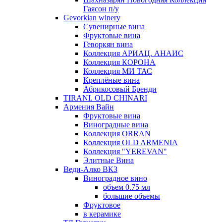
Гаясон п/у
Gevorkian winery
Сувенирные вина
Фруктовые вина
Геворкян вина
Коллекция АРИАЦ. АНАИС
Коллекция КОРОНА
Коллекция МИ ТАС
Креплёные вина
Абрикосовый Бренди
TIRANI. OLD CHINARI
Армения Вайн
Фруктовые вина
Виноградные вина
Коллекция ORRAN
Коллекция OLD ARMENIA
Коллекция "YEREVAN"
Элитные Вина
Веди-Алко ВКЗ
Виноградное вино
объем 0.75 мл
большие объемы
Фруктовое
в керамике