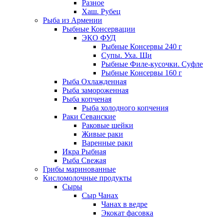
Разное
Хаш. Рубец
Рыба из Армении
Рыбные Консервации
ЭКО ФУД
Рыбные Консервы 240 г
Супы. Уха. Щи
Рыбные Филе-кусочки. Суфле
Рыбные Консервы 160 г
Рыба Охлажденная
Рыба замороженная
Рыба копченая
Рыба холодного копчения
Раки Севанские
Раковые шейки
Живые раки
Варенные раки
Икра Рыбная
Рыба Свежая
Грибы маринованные
Кисломолочные продукты
Сыры
Сыр Чанах
Чанах в ведре
Экокат фасовка