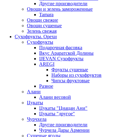
Другие производители
Овощи и зелень замороженные
Tamara
Овощи свежие
Овощи сушеные
Зелень свежая
Сухофрукты. Орехи
Сухофрукты
Подарочная фасовка
Вкус Араратской Долины
IJEVAN Сухофрукты
AREGI
Фрукты сушеные
Наборы из сухофруктов
Чипсы фруктовые
Разное
Алани
Алани весовой
Цукаты
Цукаты "Циацан Ани"
Цукаты "другое"
Чурчхела
Другие производители
Чурчела Дары Армении
Сушеные ягоды