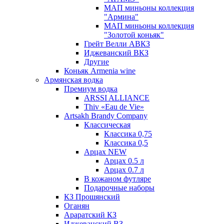
МАП миньоны коллекция
"Армина"
МАП миньоны коллекция
"Золотой коньяк"
Грейт Велли АВКЗ
Иджеванский ВКЗ
Другие
Коньяк Armenia wine
Армянская водка
Премиум водка
ARSSI ALLIANCE
Thiv «Eau de Vie»
Artsakh Brandy Company
Классическая
Классика 0,75
Классика 0,5
Арцах NEW
Арцах 0.5 л
Арцах 0.7 л
В кожаном футляре
Подарочные наборы
КЗ Прошянский
Оганян
Араратский КЗ
Иджеванский ВЗ