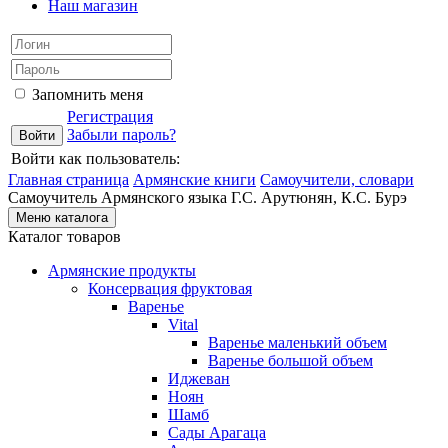
Наш магазин
Запомнить меня
Регистрация
Забыли пароль?
Войти как пользователь:
Главная страница
Армянские книги
Самоучители, словари
Самоучитель Армянского языка Г.С. Арутюнян, К.С. Бурэ
Меню каталога
Каталог товаров
Армянские продукты
Консервация фруктовая
Варенье
Vital
Варенье маленький объем
Варенье большой объем
Иджеван
Ноян
Шамб
Сады Арагаца