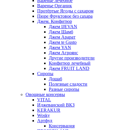
Варенье лечебное
Варенье Органик
Протёртые Ягоды с сахаром
Пюре Фруктовое без сахара
Джем. Конфитюр
Джем IJEVAN
Джем Шамб
Джем Арарат
Джем te Gusto
Джем YAN
Джем Агроянс
Другие производители
Конфитюр лечебный
Джем FRUIT LAND
Сиропы
Дошаб
Полезные сладости
Разные сиропы
Овощные консервы
VITAL
Иджеванский ВКЗ
KERAKUR
Wosky
Артфуд
Консервация