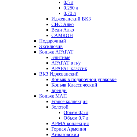
0,5 л
0,250 л
0,70 л
Иджеванский ВКЗ
СИС Алко
Веди Алко
САМКОН
Подарочный
Эксклюзив
Коньяк АРАРАТ
Элитные
АРАРАТ в п/у
АРАРАТ классик
ВКЗ Иджеванский
Коньяк в подарочной упаковке
Коньяк Классический
Бренди
Коньяк МАП
France коллекция
Золотой
Объем 0,5 л
Объем 0,7 л
АРМА коллекция
Горная Армения
Айвазовский