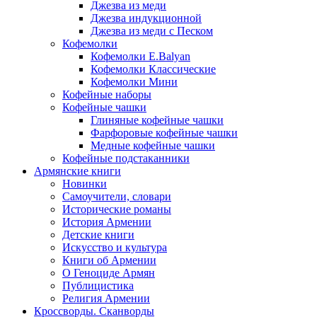
Джезва из меди
Джезва индукционной
Джезва из меди с Песком
Кофемолки
Кофемолки E.Balyan
Кофемолки Классические
Кофемолки Мини
Кофейные наборы
Кофейные чашки
Глиняные кофейные чашки
Фарфоровые кофейные чашки
Медные кофейные чашки
Кофейные подстаканники
Армянские книги
Новинки
Самоучители, словари
Исторические романы
История Армении
Детские книги
Иcкусство и культура
Книги об Армении
О Геноциде Армян
Публицистика
Религия Армении
Кроссворды. Сканворды