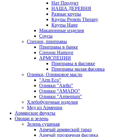
Нат Продукт
НАША ДЕРЕВНЯ
Разные крупы
Крупы Protein Therapy
Крупы Нане
Макаронные изделия
Соусы
Специи, приправы
Приправы в банке
Специи Hamove
АРМСПЕЦИИ
Приправы в фасовке
Приправы малая фасовка
Оливки, Оливковое масло
"Arm Eco"
Оливки "Aiello"
Оливки "AMADO"
Оливки "Armenium"
Хлебобулочные изделия
Мед из Армении
Армянские фрукты
Овощи и зелень
Зелень сушеная
Армчай армянский тараз
Армчай прозрачная фасовка