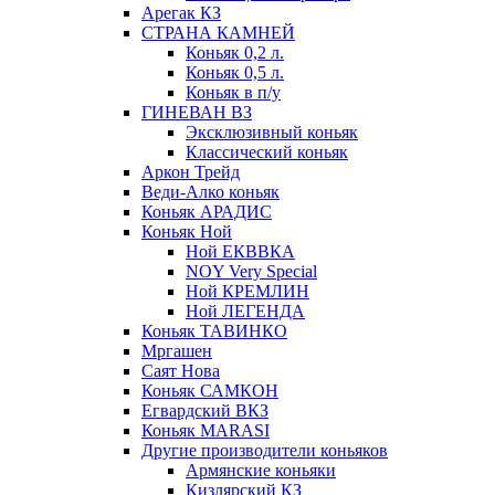
Арегак КЗ
СТРАНА КАМНЕЙ
Коньяк 0,2 л.
Коньяк 0,5 л.
Коньяк в п/у
ГИНЕВАН ВЗ
Эксклюзивный коньяк
Классический коньяк
Аркон Трейд
Веди-Алко коньяк
Коньяк АРАДИС
Коньяк Ной
Ной ЕКВВКА
NOY Very Special
Ной КРЕМЛИН
Ной ЛЕГЕНДА
Коньяк ТАВИНКО
Мргашен
Саят Нова
Коньяк САМКОН
Егвардский ВКЗ
Коньяк MARASI
Другие производители коньяков
Армянские коньяки
Кизлярский КЗ