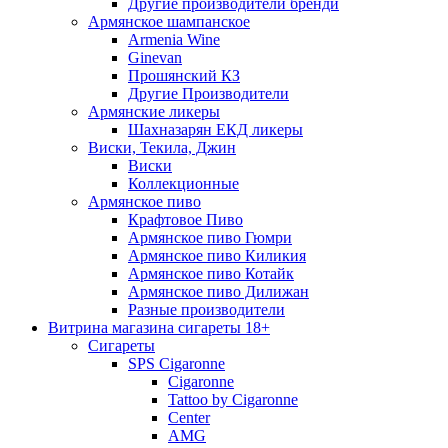
Другие производители бренди
Армянское шампанское
Armenia Wine
Ginevan
Прошянский КЗ
Другие Производители
Армянские ликеры
Шахназарян ЕКД ликеры
Виски, Текила, Джин
Виски
Коллекционные
Армянское пиво
Крафтовое Пиво
Армянское пиво Гюмри
Армянское пиво Киликия
Армянское пиво Котайк
Армянское пиво Дилижан
Разные производители
Витрина магазина сигареты 18+
Cигареты
SPS Cigaronne
Сigaronne
Tattoo by Cigaronne
Center
AMG