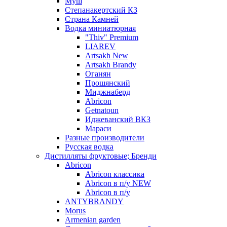
Муш
Степанакертский КЗ
Страна Камней
Водка миниатюрная
"Thiv" Premium
LIAREV
Artsakh New
Artsakh Brandy
Оганян
Прошянский
Миджнаберд
Abricon
Getnatoun
Иджеванский ВКЗ
Мараси
Разные производители
Русская водка
Дистилляты фруктовые; Бренди
Abricon
Abricon классика
Abricon в п/у NEW
Abricon в п/у
ANTYBRANDY
Morus
Armenian garden