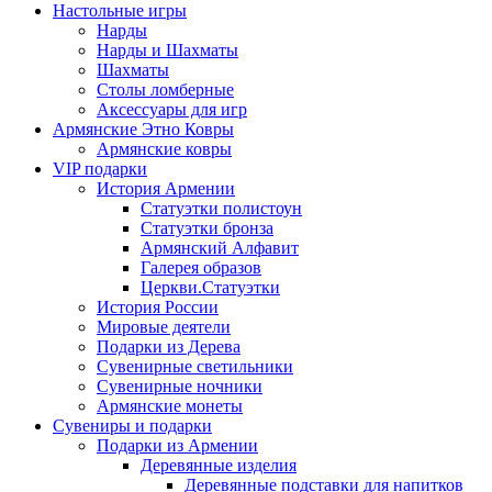
Настольные игры
Нарды
Нарды и Шахматы
Шахматы
Столы ломберные
Аксессуары для игр
Армянские Этно Ковры
Армянские ковры
VIP подарки
История Армении
Статуэтки полистоун
Статуэтки бронза
Армянский Алфавит
Галерея образов
Церкви.Статуэтки
История России
Мировые деятели
Подарки из Дерева
Сувенирные светильники
Сувенирные ночники
Армянские монеты
Сувениры и подарки
Подарки из Армении
Деревянные изделия
Деревянные подставки для напитков