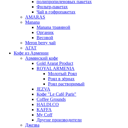
полипропиленовых пакетах
Фильтр-пакетах
Чай в гофропакетах
AMARAS
Manana
Manana травяной
Органик
Весовой
Meron berry чай
АГАТ
Кофе из Армении
Армянский кофе
Gold Ararat Product
ROYAL ARMENIA
Молотый Роял
Роял в зёрнах
Роял растворимый
JEZVA
Кофе "Le Café Paris"
Coffee Grounds
HALDI.CO
KAFFA
My Coff
Другие производители
Джезва