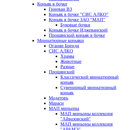
Коньяк в бочке
Гиневан ВЗ
Коньяк в бочке "СИС АЛКО"
Коньяк в бочке ЗАО "МАП"
Буковые бочки
Коньяк в бочке Иджеванский
Прошянский коньяк в бочке
Миниатюрные коньяки
Оганян Бренди
СИС АЛКО
Храмы
Животные
Разные
Прошянский
Классический миниатюрный
коньяк
Сувенирный миниатюрный
коньяк
Мадатовъ
Мараси
МАП миньоны
МАП миньоны коллекция
"Айвазовский"
МАП миньоны коллекция
"АРАМЭ"