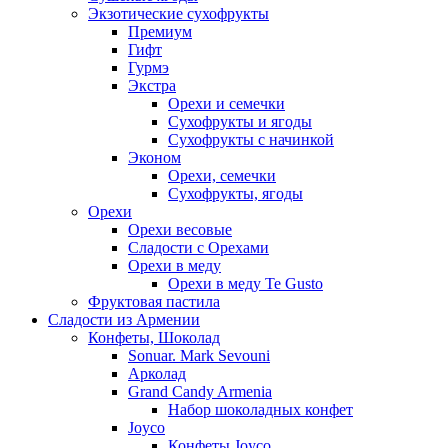
Экзотические сухофрукты
Премиум
Гифт
Гурмэ
Экстра
Орехи и семечки
Сухофрукты и ягоды
Сухофрукты с начинкой
Эконом
Орехи, семечки
Сухофрукты, ягоды
Орехи
Орехи весовые
Сладости с Орехами
Орехи в меду
Орехи в меду Te Gusto
Фруктовая пастила
Сладости из Армении
Конфеты, Шоколад
Sonuar. Mark Sevouni
Арколад
Grand Candy Armenia
Набор шоколадных конфет
Joyco
Конфеты Joyco