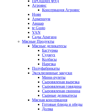
ПРОШЯН ФУД
Агроянс
Консервация Агроянс
Ноян
Армениум
Авшар
te Gusto
YAN
Сады Арагаца
Мясные Продукты
Мясные деликатесы
Бастурма
Суджух
Колбасы
Нарезка
Полуфабрикаты
Эксклюзивные закуски
Мини-рулеты
Сыровяленая вырезка
Сыровяленая говядина
Сыровяленая свинина
Сырные деликатесы
Мясная консервация
Готовые блюда и обеды
Долма