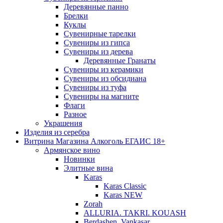
Деревянные панно
Брелки
Куклы
Сувенирные тарелки
Сувениры из гипса
Сувениры из дерева
Деревянные Гранаты
Сувениры из керамики
Сувениры из обсидиана
Сувениры из туфа
Сувениры на магните
Флаги
Разное
Украшения
Изделия из серебра
Витрина Магазина Алкоголь ЕГАИС 18+
Армянское вино
Новинки
Элитные вина
Karas
Karas Classic
Karas NEW
Zorah
ALLURIA. TAKRI. KOUASH
Berdashen. Vankasar