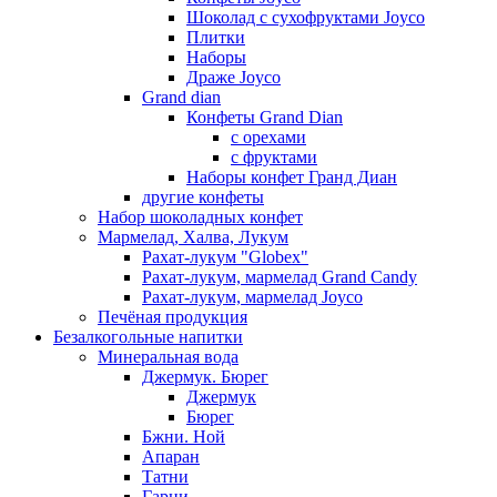
Шоколад с сухофруктами Joyco
Плитки
Наборы
Драже Joyco
Grand dian
Конфеты Grand Dian
с орехами
с фруктами
Наборы конфет Гранд Диан
другие конфеты
Набор шоколадных конфет
Мармелад, Халва, Лукум
Рахат-лукум "Globex"
Рахат-лукум, мармелад Grand Candy
Рахат-лукум, мармелад Joyco
Печёная продукция
Безалкогольные напитки
Минеральная вода
Джермук. Бюрег
Джермук
Бюрег
Бжни. Ной
Апаран
Татни
Гарни