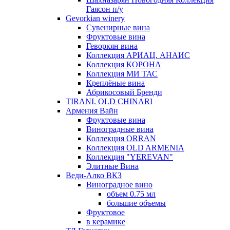
Гаясон п/у
Gevorkian winery
Сувенирные вина
Фруктовые вина
Геворкян вина
Коллекция АРИАЦ. АНАИС
Коллекция КОРОНА
Коллекция МИ ТАС
Креплёные вина
Абрикосовый Бренди
TIRANI. OLD CHINARI
Армения Вайн
Фруктовые вина
Виноградные вина
Коллекция ORRAN
Коллекция OLD ARMENIA
Коллекция "YEREVAN"
Элитные Вина
Веди-Алко ВКЗ
Виноградное вино
объем 0.75 мл
большие объемы
Фруктовое
в керамике