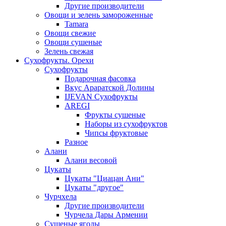
Другие производители
Овощи и зелень замороженные
Tamara
Овощи свежие
Овощи сушеные
Зелень свежая
Сухофрукты. Орехи
Сухофрукты
Подарочная фасовка
Вкус Араратской Долины
IJEVAN Сухофрукты
AREGI
Фрукты сушеные
Наборы из сухофруктов
Чипсы фруктовые
Разное
Алани
Алани весовой
Цукаты
Цукаты "Циацан Ани"
Цукаты "другое"
Чурчхела
Другие производители
Чурчела Дары Армении
Сушеные ягоды