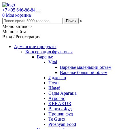
+7 495 646-88-84
0
Моя корзина
x
Меню каталога
Меню сайта
Вход / Регистрация
Армянские продукты
Консервация фруктовая
Варенье
Vital
Варенье маленький объем
Варенье большой объем
Иджеван
Ноян
Шамб
Сады Арагаца
Агроянс
KERAKUR
Варга - Фуд
Прошян фуд
Te Gusto
Proshyan Food