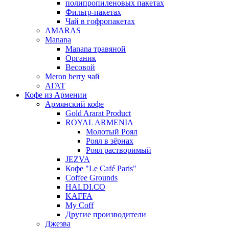
полипропиленовых пакетах
Фильтр-пакетах
Чай в гофропакетах
AMARAS
Manana
Manana травяной
Органик
Весовой
Meron berry чай
АГАТ
Кофе из Армении
Армянский кофе
Gold Ararat Product
ROYAL ARMENIA
Молотый Роял
Роял в зёрнах
Роял растворимый
JEZVA
Кофе "Le Café Paris"
Coffee Grounds
HALDI.CO
KAFFA
My Coff
Другие производители
Джезва