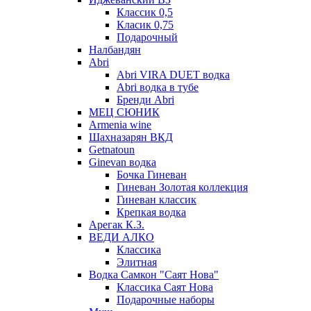
Классик 0,5
Класик 0,75
Подарочный
Налбандян
Abri
Abri VIRA DUET водка
Abri водка в тубе
Бренди Abri
МЕЦ СЮНИК
Armenia wine
Шахназарян ВКД
Getnatoun
Ginevan водка
Бочка Гиневан
Гиневан Золотая коллекция
Гиневан классик
Крепкая водка
Арегак К.З.
ВЕДИ АЛКО
Классика
Элитная
Водка Самкон "Саят Нова"
Классика Саят Нова
Подарочные наборы