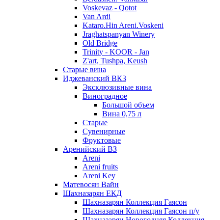
Voskevaz - Qotot
Van Ardi
Kataro.Hin Areni.Voskeni
Jraghatspanyan Winery
Old Bridge
Trinity - KOOR - Jan
Z'art, Tushpa, Keush
Старые вина
Иджеванский ВК3
Эксклюзивные вина
Виноградное
Большой объем
Вина 0,75 л
Старые
Сувенирные
Фруктовые
Аренийский ВЗ
Areni
Areni fruits
Areni Key
Матевосян Вайн
Шахназарян ЕКД
Шахназарян Коллекция Гаясон
Шахназарян Коллекция Гаясон п/у
Шахназарян Новогодняя Коллекция