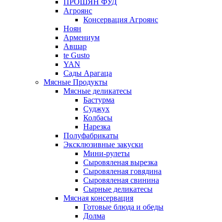
ПРОШЯН ФУД
Агроянс
Консервация Агроянс
Ноян
Армениум
Авшар
te Gusto
YAN
Сады Арагаца
Мясные Продукты
Мясные деликатесы
Бастурма
Суджух
Колбасы
Нарезка
Полуфабрикаты
Эксклюзивные закуски
Мини-рулеты
Сыровяленая вырезка
Сыровяленая говядина
Сыровяленая свинина
Сырные деликатесы
Мясная консервация
Готовые блюда и обеды
Долма