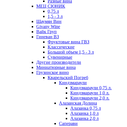
Разные вина
МЕЦ СЮНИК
0,75 л
1,5 - 3 л
Шаумян Вин
Givany Wine
Вайк Груп
Гиневан ВЗ
Фруктовые вина ГВЗ
Классические
Большой объем 1,5 - 3 л
Сувенирные
Другие производители
Миниатюрные вина
Грузинское вино
Кварельский Погреб
Киндзмараули
Киндзмараули 0,75 л.
Киндзмараули 1,0 л.
Киндзмараули 2,0 л.
Алазанская Долина
Алазанка 0,75 л
Алазанка 1,0 л
Алазанка 2,0 л
Саперави