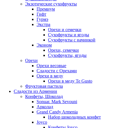
Экзотические сухофрукты
Премиум
Гифт
Гурмэ
Экстра
Орехи и семечки
Сухофрукты и ягоды
Сухофрукты с начинкой
Эконом
Орехи, семечки
Сухофрукты, ягоды
Орехи
Орехи весовые
Сладости с Орехами
Орехи в меду
Орехи в меду Te Gusto
Фруктовая пастила
Сладости из Армении
Конфеты, Шоколад
Sonuar. Mark Sevouni
Арколад
Grand Candy Armenia
Набор шоколадных конфет
Joyco
Конфеты Joyco