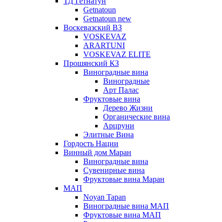
ТД Гетнатун
Getnatoun
Getnatoun new
Воскевазский ВЗ
VOSKEVAZ
ARARTUNI
VOSKEVAZ ELITE
Прошянский КЗ
Виноградные вина
Виноградные
Арт Палас
Фруктовые вина
Дерево Жизни
Органические вина
Арцруни
Элитные Вина
Гордость Нации
Винный дом Маран
Виноградные вина
Сувенирные вина
Фруктовые вина Маран
МАП
Noyan Tapan
Виноградные вина МАП
Фруктовые вина МАП