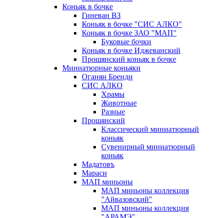
Коньяк в бочке
Гиневан ВЗ
Коньяк в бочке "СИС АЛКО"
Коньяк в бочке ЗАО "МАП"
Буковые бочки
Коньяк в бочке Иджеванский
Прошянский коньяк в бочке
Миниатюрные коньяки
Оганян Бренди
СИС АЛКО
Храмы
Животные
Разные
Прошянский
Классический миниатюрный
коньяк
Сувенирный миниатюрный
коньяк
Мадатовъ
Мараси
МАП миньоны
МАП миньоны коллекция
"Айвазовский"
МАП миньоны коллекция
"АРАМЭ"