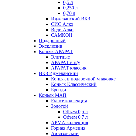
0,5 л
0,250 л
0,70 л
Иджеванский ВКЗ
СИС Алко
Веди Алко
САМКОН
Подарочный
Эксклюзив
Коньяк АРАРАТ
Элитные
АРАРАТ в п/у
АРАРАТ классик
ВКЗ Иджеванский
Коньяк в подарочной упаковке
Коньяк Классический
Бренди
Коньяк МАП
France коллекция
Золотой
Объем 0,5 л
Объем 0,7 л
АРМА коллекция
Горная Армения
Айвазовский