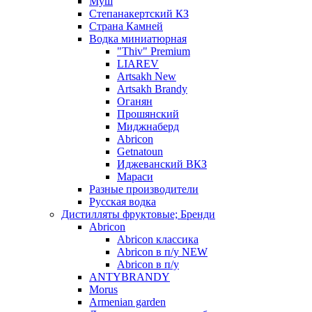
Муш
Степанакертский КЗ
Страна Камней
Водка миниатюрная
"Thiv" Premium
LIAREV
Artsakh New
Artsakh Brandy
Оганян
Прошянский
Миджнаберд
Abricon
Getnatoun
Иджеванский ВКЗ
Мараси
Разные производители
Русская водка
Дистилляты фруктовые; Бренди
Abricon
Abricon классика
Abricon в п/у NEW
Abricon в п/у
ANTYBRANDY
Morus
Armenian garden