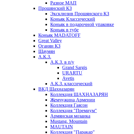
Разное МАП
Прошянский КЗ
Эксклюзив Прошянского КЗ
Коньяк Классический
Коньяк в подарочной упаковке
Коньяк в тубе
Коньяк MADATOFF
Great Valley
Оганян КЗ
Шаумян
А.К.З.
А.К.З. в п/у
Grand Sargis
URARTU
Avetis
А.К.З. классический
ВКД Шахназарян
Коллекция ШАХНАЗАРЯН
Жемчужина Армении
Коллекция Гаясон
Коллекция "Премиум"
Армянская мозаика
Mustang. Mountain
MAUTAIN
Коллекция "Паракар"