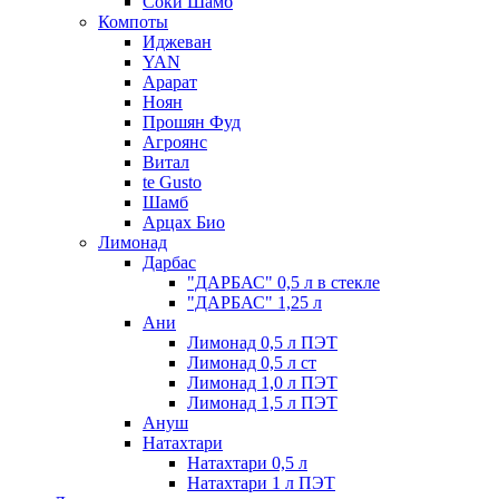
Соки Шамб
Компоты
Иджеван
YAN
Арарат
Ноян
Прошян Фуд
Агроянс
Витал
te Gusto
Шамб
Арцах Био
Лимонад
Дарбас
"ДАРБАС" 0,5 л в стекле
"ДАРБАС" 1,25 л
Ани
Лимонад 0,5 л ПЭТ
Лимонад 0,5 л ст
Лимонад 1,0 л ПЭТ
Лимонад 1,5 л ПЭТ
Ануш
Натахтари
Натахтари 0,5 л
Натахтари 1 л ПЭТ