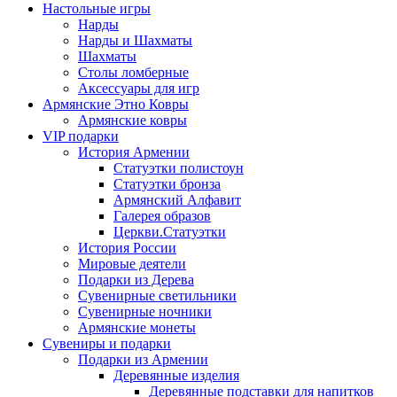
Настольные игры
Нарды
Нарды и Шахматы
Шахматы
Столы ломберные
Аксессуары для игр
Армянские Этно Ковры
Армянские ковры
VIP подарки
История Армении
Статуэтки полистоун
Статуэтки бронза
Армянский Алфавит
Галерея образов
Церкви.Статуэтки
История России
Мировые деятели
Подарки из Дерева
Сувенирные светильники
Сувенирные ночники
Армянские монеты
Сувениры и подарки
Подарки из Армении
Деревянные изделия
Деревянные подставки для напитков