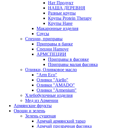
Нат Продукт
НАША ДЕРЕВНЯ
Разные крупы
Крупы Protein Therapy
Крупы Нане
Макаронные изделия
Соусы
Специи, приправы
Приправы в банке
Специи Hamove
АРМСПЕЦИИ
Приправы в фасовке
Приправы малая фасовка
Оливки, Оливковое масло
"Arm Eco"
Оливки "Aiello"
Оливки "AMADO"
Оливки "Armenium"
Хлебобулочные изделия
Мед из Армении
Армянские фрукты
Овощи и зелень
Зелень сушеная
Армчай армянский тараз
Армчай прозрачная фасовка