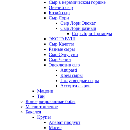
Сыр в керамическом горшке
Овечий сыр
Козий сыр
Сыр Лори
Сыр Лори Экокат
Сыр Лори разный
Сыр Лори Премиум
ЭКОТАВУШ
Сыр Качотта
Разные сыры
Сыр Сулугуни
Сыр Чечил
Эксклюзив сыр
Antipasti
Крем сыры
Полутвердые сыры
Ассорти сыров
Мацони
Тан
Консервированные бобы
Масло топленое
Бакалея
Крупы
Арарат продукт
Масис