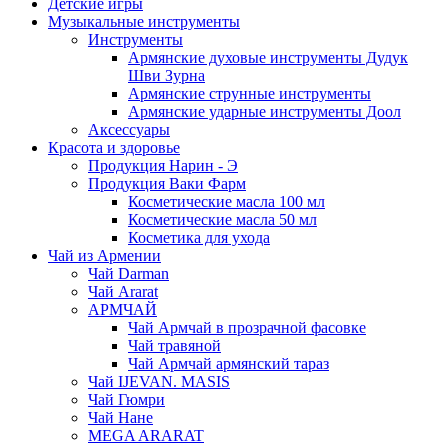
Детские игры
Музыкальные инструменты
Инструменты
Армянские духовые инструменты Дудук
Шви Зурна
Армянские струнные инструменты
Армянские ударные инструменты Доол
Аксессуары
Красота и здоровье
Продукция Нарин - Э
Продукция Ваки Фарм
Косметические масла 100 мл
Косметические масла 50 мл
Косметика для ухода
Чай из Армении
Чай Darman
Чай Ararat
АРМЧАЙ
Чай Армчай в прозрачной фасовке
Чай травяной
Чай Армчай армянский тараз
Чай IJEVAN. MASIS
Чай Гюмри
Чай Нане
MEGA ARARAT