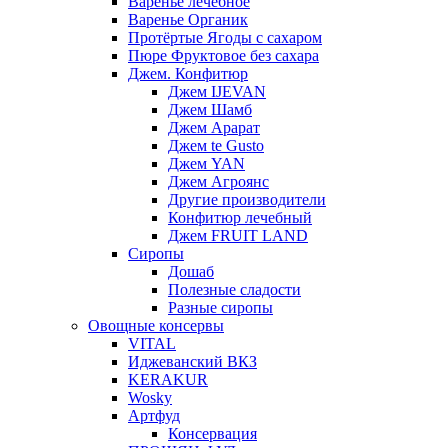
Варенье лечебное
Варенье Органик
Протёртые Ягоды с сахаром
Пюре Фруктовое без сахара
Джем. Конфитюр
Джем IJEVAN
Джем Шамб
Джем Арарат
Джем te Gusto
Джем YAN
Джем Агроянс
Другие производители
Конфитюр лечебный
Джем FRUIT LAND
Сиропы
Дошаб
Полезные сладости
Разные сиропы
Овощные консервы
VITAL
Иджеванский ВКЗ
KERAKUR
Wosky
Артфуд
Консервация