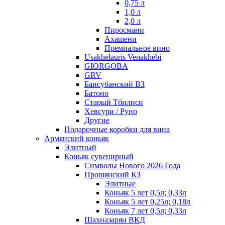
0,75 л
1,0 л
2,0 л
Пиросмани
Ахашени
Премиальное вино
Usakhelauris Venakhebi
GIORGOBA
GRV
Баисубанский ВЗ
Батоно
Старый Тбилиси
Хевсури / Руно
Другие
Подарочные коробки для вина
Армянский коньяк
Элитный
Коньяк сувенирный
Символы Нового 2026 Года
Прошянский КЗ
Элитные
Коньяк 5 лет 0,5л; 0,33л
Коньяк 5 лет 0,25л; 0,18л
Коньяк 7 лет 0,5л; 0,33л
Шахназарян ВКД