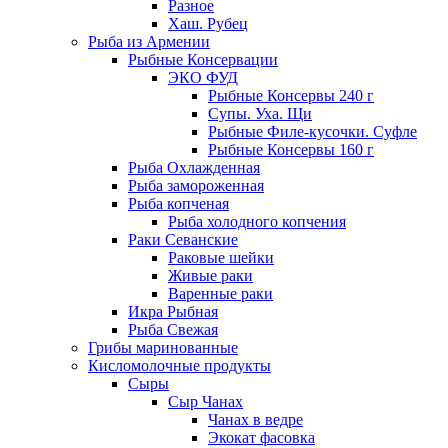
Разное
Хаш. Рубец
Рыба из Армении
Рыбные Консервации
ЭКО ФУД
Рыбные Консервы 240 г
Супы. Уха. Щи
Рыбные Филе-кусочки. Суфле
Рыбные Консервы 160 г
Рыба Охлажденная
Рыба замороженная
Рыба копченая
Рыба холодного копчения
Раки Севанские
Раковые шейки
Живые раки
Варенные раки
Икра Рыбная
Рыба Свежая
Грибы маринованные
Кисломолочные продукты
Сыры
Сыр Чанах
Чанах в ведре
Экокат фасовка