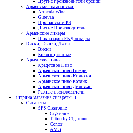
Другие производители бренди
Армянское шампанское
Armenia Wine
Ginevan
Прошянский КЗ
Другие Производители
Армянские ликеры
Шахназарян ЕКД ликеры
Виски, Текила, Джин
Виски
Коллекционные
Армянское пиво
Крафтовое Пиво
Армянское пиво Гюмри
Армянское пиво Киликия
Армянское пиво Котайк
Армянское пиво Дилижан
Разные производители
Витрина магазина сигареты 18+
Cигареты
SPS Cigaronne
Сigaronne
Tattoo by Cigaronne
Center
AMG