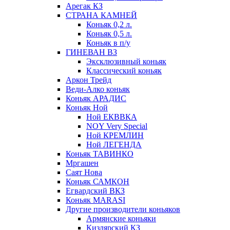
Арегак КЗ
СТРАНА КАМНЕЙ
Коньяк 0,2 л.
Коньяк 0,5 л.
Коньяк в п/у
ГИНЕВАН ВЗ
Эксклюзивный коньяк
Классический коньяк
Аркон Трейд
Веди-Алко коньяк
Коньяк АРАДИС
Коньяк Ной
Ной ЕКВВКА
NOY Very Special
Ной КРЕМЛИН
Ной ЛЕГЕНДА
Коньяк ТАВИНКО
Мргашен
Саят Нова
Коньяк САМКОН
Егвардский ВКЗ
Коньяк MARASI
Другие производители коньяков
Армянские коньяки
Кизлярский КЗ