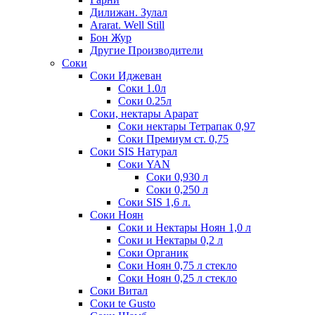
Дилижан. Зулал
Ararat. Well Still
Бон Жур
Другие Производители
Соки
Соки Иджеван
Соки 1.0л
Соки 0.25л
Соки, нектары Арарат
Соки нектары Тетрапак 0,97
Соки Премиум ст. 0,75
Соки SIS Натурал
Соки YAN
Соки 0,930 л
Соки 0,250 л
Соки SIS 1,6 л.
Соки Ноян
Соки и Нектары Ноян 1,0 л
Соки и Нектары 0,2 л
Соки Органик
Соки Ноян 0,75 л стекло
Соки Ноян 0,25 л стекло
Соки Витал
Соки te Gusto