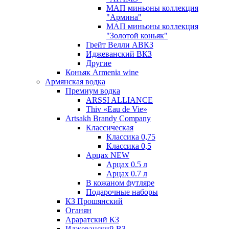
МАП миньоны коллекция
"Армина"
МАП миньоны коллекция
"Золотой коньяк"
Грейт Велли АВКЗ
Иджеванский ВКЗ
Другие
Коньяк Armenia wine
Армянская водка
Премиум водка
ARSSI ALLIANCE
Thiv «Eau de Vie»
Artsakh Brandy Company
Классическая
Классика 0,75
Классика 0,5
Арцах NEW
Арцах 0.5 л
Арцах 0.7 л
В кожаном футляре
Подарочные наборы
КЗ Прошянский
Оганян
Араратский КЗ
Иджеванский ВЗ