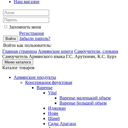
Наш магазин
Запомнить меня
Регистрация
Забыли пароль?
Войти как пользователь:
Главная страница
Армянские книги
Самоучители, словари
Самоучитель Армянского языка Г.С. Арутюнян, К.С. Бурэ
Меню каталога
Каталог товаров
Армянские продукты
Консервация фруктовая
Варенье
Vital
Варенье маленький объем
Варенье большой объем
Иджеван
Ноян
Шамб
Сады Арагаца