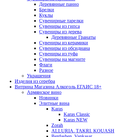
Деревянные панно
Брелки
Куклы
Сувенирные тарелки
Сувениры из гипса
Сувениры из дерева
Деревянные Гранаты
Сувениры из керамики
Сувениры из обсидиана
Сувениры из туфа
Сувениры на магните
Флаги
Разное
Украшения
Изделия из серебра
Витрина Магазина Алкоголь ЕГАИС 18+
Армянское вино
Новинки
Элитные вина
Karas
Karas Classic
Karas NEW
Zorah
ALLURIA. TAKRI. KOUASH
Berdashen. Vankasar