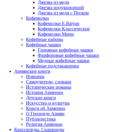
Джезва из меди
Джезва индукционной
Джезва из меди с Песком
Кофемолки
Кофемолки E.Balyan
Кофемолки Классические
Кофемолки Мини
Кофейные наборы
Кофейные чашки
Глиняные кофейные чашки
Фарфоровые кофейные чашки
Медные кофейные чашки
Кофейные подстаканники
Армянские книги
Новинки
Самоучители, словари
Исторические романы
История Армении
Детские книги
Иcкусство и культура
Книги об Армении
О Геноциде Армян
Публицистика
Религия Армении
Кроссворды. Сканворды