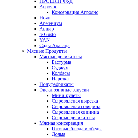
ПРОШЯН ФУД
Агроянс
Консервация Агроянс
Ноян
Армениум
Авшар
te Gusto
YAN
Сады Арагаца
Мясные Продукты
Мясные деликатесы
Бастурма
Суджух
Колбасы
Нарезка
Полуфабрикаты
Эксклюзивные закуски
Мини-рулеты
Сыровяленая вырезка
Сыровяленая говядина
Сыровяленая свинина
Сырные деликатесы
Мясная консервация
Готовые блюда и обеды
Долма