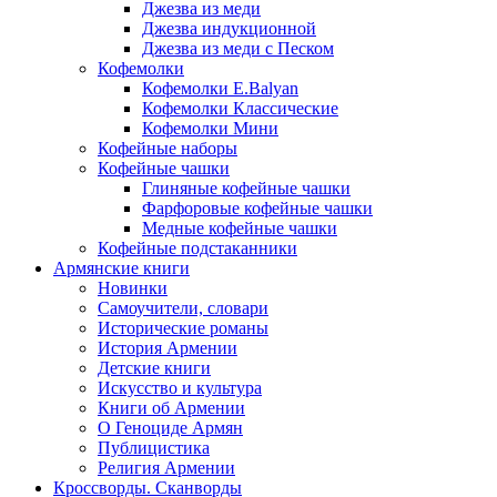
Джезва из меди
Джезва индукционной
Джезва из меди с Песком
Кофемолки
Кофемолки E.Balyan
Кофемолки Классические
Кофемолки Мини
Кофейные наборы
Кофейные чашки
Глиняные кофейные чашки
Фарфоровые кофейные чашки
Медные кофейные чашки
Кофейные подстаканники
Армянские книги
Новинки
Самоучители, словари
Исторические романы
История Армении
Детские книги
Иcкусство и культура
Книги об Армении
О Геноциде Армян
Публицистика
Религия Армении
Кроссворды. Сканворды