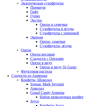
Экзотические сухофрукты
Премиум
Гифт
Гурмэ
Экстра
Орехи и семечки
Сухофрукты и ягоды
Сухофрукты с начинкой
Эконом
Орехи, семечки
Сухофрукты, ягоды
Орехи
Орехи весовые
Сладости с Орехами
Орехи в меду
Орехи в меду Te Gusto
Фруктовая пастила
Сладости из Армении
Конфеты, Шоколад
Sonuar. Mark Sevouni
Арколад
Grand Candy Armenia
Набор шоколадных конфет
Joyco
Конфеты Joyco