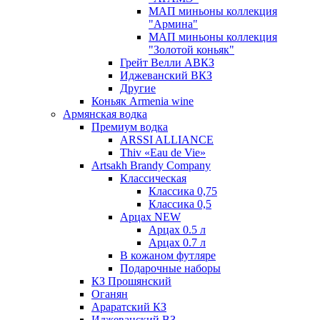
МАП миньоны коллекция
"Армина"
МАП миньоны коллекция
"Золотой коньяк"
Грейт Велли АВКЗ
Иджеванский ВКЗ
Другие
Коньяк Armenia wine
Армянская водка
Премиум водка
ARSSI ALLIANCE
Thiv «Eau de Vie»
Artsakh Brandy Company
Классическая
Классика 0,75
Классика 0,5
Арцах NEW
Арцах 0.5 л
Арцах 0.7 л
В кожаном футляре
Подарочные наборы
КЗ Прошянский
Оганян
Араратский КЗ
Иджеванский ВЗ