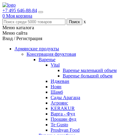
+7 495 646-88-84
0
Моя корзина
x
Меню каталога
Меню сайта
Вход / Регистрация
Армянские продукты
Консервация фруктовая
Варенье
Vital
Варенье маленький объем
Варенье большой объем
Иджеван
Ноян
Шамб
Сады Арагаца
Агроянс
KERAKUR
Варга - Фуд
Прошян фуд
Te Gusto
Proshyan Food