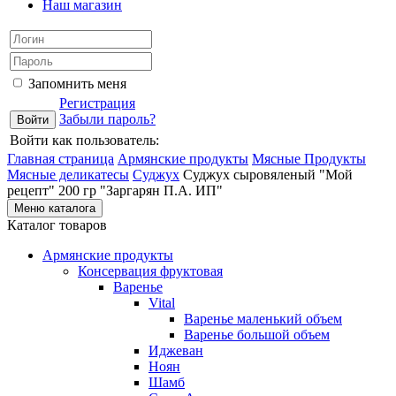
Наш магазин
Запомнить меня
Регистрация
Забыли пароль?
Войти как пользователь:
Главная страница
Армянские продукты
Мясные Продукты
Мясные деликатесы
Суджух
Суджух сыровяленый "Мой
рецепт" 200 гр "Заргарян П.А. ИП"
Меню каталога
Каталог товаров
Армянские продукты
Консервация фруктовая
Варенье
Vital
Варенье маленький объем
Варенье большой объем
Иджеван
Ноян
Шамб