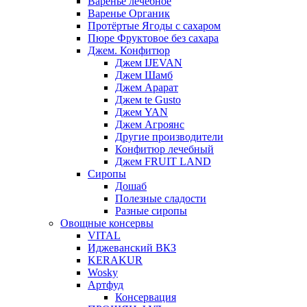
Варенье лечебное
Варенье Органик
Протёртые Ягоды с сахаром
Пюре Фруктовое без сахара
Джем. Конфитюр
Джем IJEVAN
Джем Шамб
Джем Арарат
Джем te Gusto
Джем YAN
Джем Агроянс
Другие производители
Конфитюр лечебный
Джем FRUIT LAND
Сиропы
Дошаб
Полезные сладости
Разные сиропы
Овощные консервы
VITAL
Иджеванский ВКЗ
KERAKUR
Wosky
Артфуд
Консервация