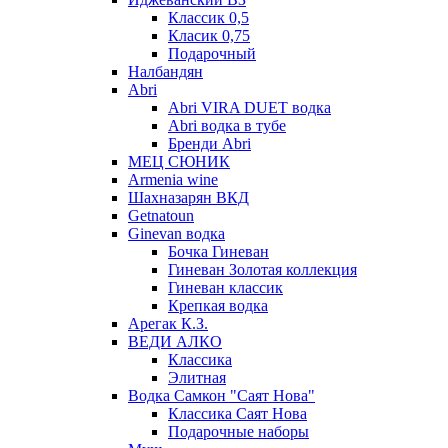
Классик 0,5
Класик 0,75
Подарочный
Налбандян
Abri
Abri VIRA DUET водка
Abri водка в тубе
Бренди Abri
МЕЦ СЮНИК
Armenia wine
Шахназарян ВКД
Getnatoun
Ginevan водка
Бочка Гиневан
Гиневан Золотая коллекция
Гиневан классик
Крепкая водка
Арегак К.З.
ВЕДИ АЛКО
Классика
Элитная
Водка Самкон "Саят Нова"
Классика Саят Нова
Подарочные наборы