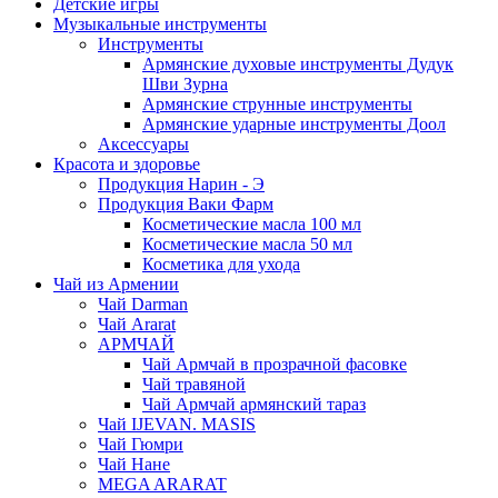
Детские игры
Музыкальные инструменты
Инструменты
Армянские духовые инструменты Дудук
Шви Зурна
Армянские струнные инструменты
Армянские ударные инструменты Доол
Аксессуары
Красота и здоровье
Продукция Нарин - Э
Продукция Ваки Фарм
Косметические масла 100 мл
Косметические масла 50 мл
Косметика для ухода
Чай из Армении
Чай Darman
Чай Ararat
АРМЧАЙ
Чай Армчай в прозрачной фасовке
Чай травяной
Чай Армчай армянский тараз
Чай IJEVAN. MASIS
Чай Гюмри
Чай Нане
MEGA ARARAT