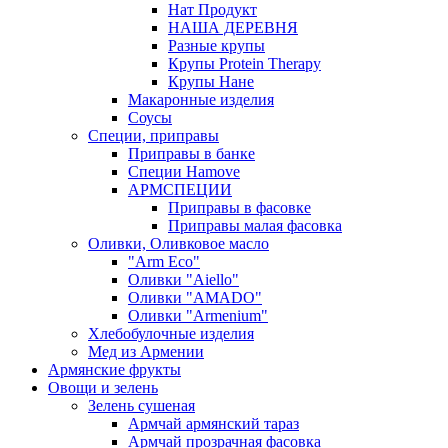
Нат Продукт
НАША ДЕРЕВНЯ
Разные крупы
Крупы Protein Therapy
Крупы Нане
Макаронные изделия
Соусы
Специи, приправы
Приправы в банке
Специи Hamove
АРМСПЕЦИИ
Приправы в фасовке
Приправы малая фасовка
Оливки, Оливковое масло
"Arm Eco"
Оливки "Aiello"
Оливки "AMADO"
Оливки "Armenium"
Хлебобулочные изделия
Мед из Армении
Армянские фрукты
Овощи и зелень
Зелень сушеная
Армчай армянский тараз
Армчай прозрачная фасовка