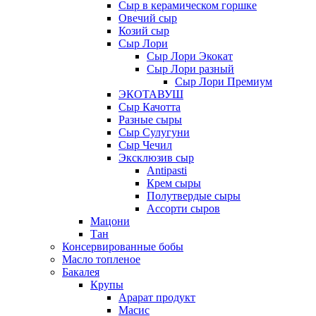
Сыр в керамическом горшке
Овечий сыр
Козий сыр
Сыр Лори
Сыр Лори Экокат
Сыр Лори разный
Сыр Лори Премиум
ЭКОТАВУШ
Сыр Качотта
Разные сыры
Сыр Сулугуни
Сыр Чечил
Эксклюзив сыр
Antipasti
Крем сыры
Полутвердые сыры
Ассорти сыров
Мацони
Тан
Консервированные бобы
Масло топленое
Бакалея
Крупы
Арарат продукт
Масис