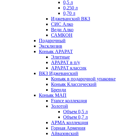
0,5 л
0,250 л
0,70 л
Иджеванский ВКЗ
СИС Алко
Веди Алко
САМКОН
Подарочный
Эксклюзив
Коньяк АРАРАТ
Элитные
АРАРАТ в п/у
АРАРАТ классик
ВКЗ Иджеванский
Коньяк в подарочной упаковке
Коньяк Классический
Бренди
Коньяк МАП
France коллекция
Золотой
Объем 0,5 л
Объем 0,7 л
АРМА коллекция
Горная Армения
Айвазовский