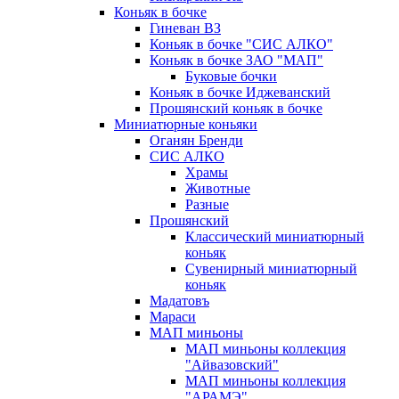
Коньяк в бочке
Гиневан ВЗ
Коньяк в бочке "СИС АЛКО"
Коньяк в бочке ЗАО "МАП"
Буковые бочки
Коньяк в бочке Иджеванский
Прошянский коньяк в бочке
Миниатюрные коньяки
Оганян Бренди
СИС АЛКО
Храмы
Животные
Разные
Прошянский
Классический миниатюрный
коньяк
Сувенирный миниатюрный
коньяк
Мадатовъ
Мараси
МАП миньоны
МАП миньоны коллекция
"Айвазовский"
МАП миньоны коллекция
"АРАМЭ"