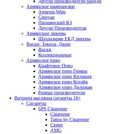
Другие производители бренди
Армянское шампанское
Armenia Wine
Ginevan
Прошянский КЗ
Другие Производители
Армянские ликеры
Шахназарян ЕКД ликеры
Виски, Текила, Джин
Виски
Коллекционные
Армянское пиво
Крафтовое Пиво
Армянское пиво Гюмри
Армянское пиво Киликия
Армянское пиво Котайк
Армянское пиво Дилижан
Разные производители
Витрина магазина сигареты 18+
Cигареты
SPS Cigaronne
Сigaronne
Tattoo by Cigaronne
Center
AMG