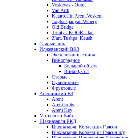
Voskevaz - Qotot
Van Ardi
Kataro.Hin Areni.Voskeni
Jraghatspanyan Winery
Old Bridge
Trinity - KOOR - Jan
Z'art, Tushpa, Keush
Старые вина
Иджеванский ВК3
Эксклюзивные вина
Виноградное
Большой объем
Вина 0,75 л
Старые
Сувенирные
Фруктовые
Аренийский ВЗ
Areni
Areni fruits
Areni Key
Матевосян Вайн
Шахназарян ЕКД
Шахназарян Коллекция Гаясон
Шахназарян Коллекция Гаясон п/у
Шахназарян Новогодняя Коллекция