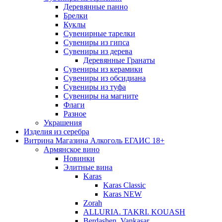
Деревянные панно
Брелки
Куклы
Сувенирные тарелки
Сувениры из гипса
Сувениры из дерева
Деревянные Гранаты
Сувениры из керамики
Сувениры из обсидиана
Сувениры из туфа
Сувениры на магните
Флаги
Разное
Украшения
Изделия из серебра
Витрина Магазина Алкоголь ЕГАИС 18+
Армянское вино
Новинки
Элитные вина
Karas
Karas Classic
Karas NEW
Zorah
ALLURIA. TAKRI. KOUASH
Berdashen. Vankasar