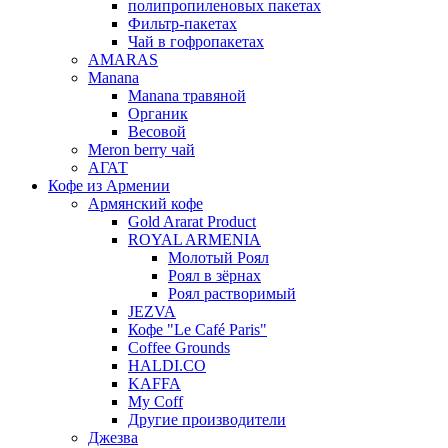
полипропиленовых пакетах
Фильтр-пакетах
Чай в гофропакетах
AMARAS
Manana
Manana травяной
Органик
Весовой
Meron berry чай
АГАТ
Кофе из Армении
Армянский кофе
Gold Ararat Product
ROYAL ARMENIA
Молотый Роял
Роял в зёрнах
Роял растворимый
JEZVA
Кофе "Le Café Paris"
Coffee Grounds
HALDI.CO
KAFFA
My Coff
Другие производители
Джезва