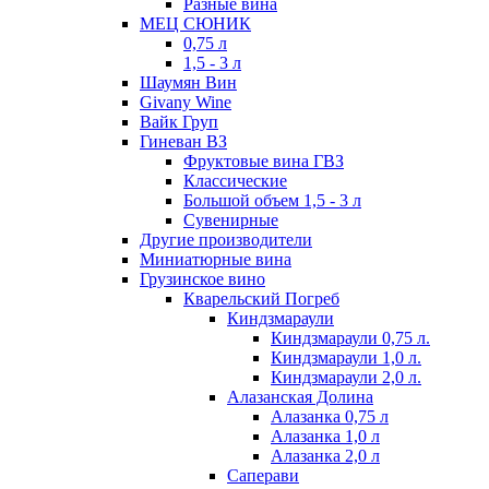
Разные вина
МЕЦ СЮНИК
0,75 л
1,5 - 3 л
Шаумян Вин
Givany Wine
Вайк Груп
Гиневан ВЗ
Фруктовые вина ГВЗ
Классические
Большой объем 1,5 - 3 л
Сувенирные
Другие производители
Миниатюрные вина
Грузинское вино
Кварельский Погреб
Киндзмараули
Киндзмараули 0,75 л.
Киндзмараули 1,0 л.
Киндзмараули 2,0 л.
Алазанская Долина
Алазанка 0,75 л
Алазанка 1,0 л
Алазанка 2,0 л
Саперави