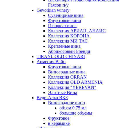
Гаясон п/у
Gevorkian winery
Сувенирные вина
Фруктовые вина
Геворкян вина
Коллекция АРИАЦ. АНАИС
Коллекция КОРОНА
Коллекция МИ ТАС
Креплёные вина
Абрикосовый Бренди
TIRANI. OLD CHINARI
Армения Вайн
Фруктовые вина
Виноградные вина
Коллекция ORRAN
Коллекция OLD ARMENIA
Коллекция "YEREVAN"
Элитные Вина
Веди-Алко ВКЗ
Виноградное вино
объем 0.75 мл
большие объемы
Фруктовое
в керамике