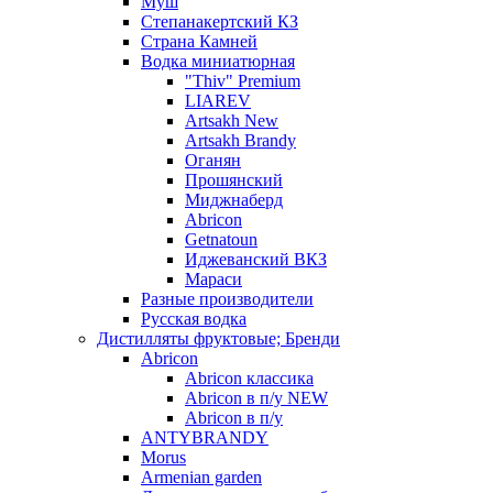
Муш
Степанакертский КЗ
Страна Камней
Водка миниатюрная
"Thiv" Premium
LIAREV
Artsakh New
Artsakh Brandy
Оганян
Прошянский
Миджнаберд
Abricon
Getnatoun
Иджеванский ВКЗ
Мараси
Разные производители
Русская водка
Дистилляты фруктовые; Бренди
Abricon
Abricon классика
Abricon в п/у NEW
Abricon в п/у
ANTYBRANDY
Morus
Armenian garden