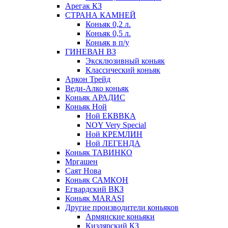
Арегак КЗ
СТРАНА КАМНЕЙ
Коньяк 0,2 л.
Коньяк 0,5 л.
Коньяк в п/у
ГИНЕВАН ВЗ
Эксклюзивный коньяк
Классический коньяк
Аркон Трейд
Веди-Алко коньяк
Коньяк АРАДИС
Коньяк Ной
Ной ЕКВВКА
NOY Very Special
Ной КРЕМЛИН
Ной ЛЕГЕНДА
Коньяк ТАВИНКО
Мргашен
Саят Нова
Коньяк САМКОН
Егвардский ВКЗ
Коньяк MARASI
Другие производители коньяков
Армянские коньяки
Кизлярский КЗ