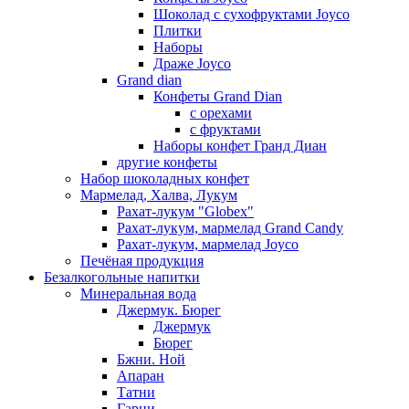
Шоколад с сухофруктами Joyco
Плитки
Наборы
Драже Joyco
Grand dian
Конфеты Grand Dian
с орехами
с фруктами
Наборы конфет Гранд Диан
другие конфеты
Набор шоколадных конфет
Мармелад, Халва, Лукум
Рахат-лукум "Globex"
Рахат-лукум, мармелад Grand Candy
Рахат-лукум, мармелад Joyco
Печёная продукция
Безалкогольные напитки
Минеральная вода
Джермук. Бюрег
Джермук
Бюрег
Бжни. Ной
Апаран
Татни
Гарни