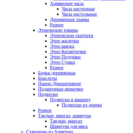
Армянские часы
Часы настенные
Часы настольные
Деревянные храмы
Разное
Этнические товары
Этнические скатерти
Этно жилетки
Этно шапка
Этно Косметички
Этно Подушки
Этно Сумки
Разное
Бочки деревянные
Браслеты
Панно Декоративное
Подарочные мешочки
Подвески
Подвески в машину
Подвески из дерева
Разное
Тандыр, мангал, шампура
Тандыр, мангал
Шампура для мяса
Сувениры из Армении