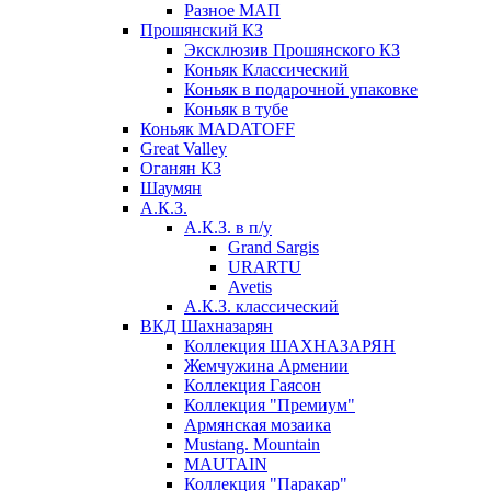
Разное МАП
Прошянский КЗ
Эксклюзив Прошянского КЗ
Коньяк Классический
Коньяк в подарочной упаковке
Коньяк в тубе
Коньяк MADATOFF
Great Valley
Оганян КЗ
Шаумян
А.К.З.
А.К.З. в п/у
Grand Sargis
URARTU
Avetis
А.К.З. классический
ВКД Шахназарян
Коллекция ШАХНАЗАРЯН
Жемчужина Армении
Коллекция Гаясон
Коллекция "Премиум"
Армянская мозаика
Mustang. Mountain
MAUTAIN
Коллекция "Паракар"