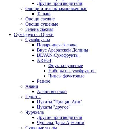
Другие производители
Овощи и зелень замороженные
Tamara
Овощи свежие
Овощи сушеные
Зелень свежая
Сухофрукты. Орехи
Сухофрукты
Подарочная фасовка
Вкус Араратской Долины
IJEVAN Сухофрукты
AREGI
Фрукты сушеные
Наборы из сухофруктов
Чипсы фруктовые
Разное
Алани
Алани весовой
Цукаты
Цукаты "Циацан Ани"
Цукаты "другое"
Чурчхела
Другие производители
Чурчела Дары Армении
Сушеные ягоды