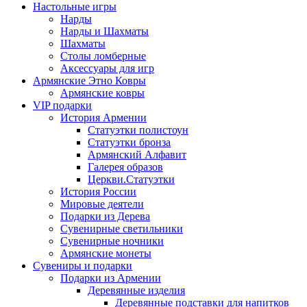
Настольные игры
Нарды
Нарды и Шахматы
Шахматы
Столы ломберные
Аксессуары для игр
Армянские Этно Ковры
Армянские ковры
VIP подарки
История Армении
Статуэтки полистоун
Статуэтки бронза
Армянский Алфавит
Галерея образов
Церкви.Статуэтки
История России
Мировые деятели
Подарки из Дерева
Сувенирные светильники
Сувенирные ночники
Армянские монеты
Сувениры и подарки
Подарки из Армении
Деревянные изделия
Деревянные подставки для напитков