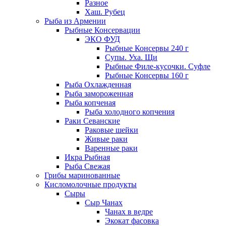
Разное
Хаш. Рубец
Рыба из Армении
Рыбные Консервации
ЭКО ФУД
Рыбные Консервы 240 г
Супы. Уха. Щи
Рыбные Филе-кусочки. Суфле
Рыбные Консервы 160 г
Рыба Охлажденная
Рыба замороженная
Рыба копченая
Рыба холодного копчения
Раки Севанские
Раковые шейки
Живые раки
Варенные раки
Икра Рыбная
Рыба Свежая
Грибы маринованные
Кисломолочные продукты
Сыры
Сыр Чанах
Чанах в ведре
Экокат фасовка