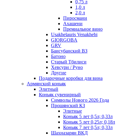
0,75 л
1,0 л
2,0 л
Пиросмани
Ахашени
Премиальное вино
Usakhelauris Venakhebi
GIORGOBA
GRV
Баисубанский ВЗ
Батоно
Старый Тбилиси
Хевсури / Руно
Другие
Подарочные коробки для вина
Армянский коньяк
Элитный
Коньяк сувенирный
Символы Нового 2026 Года
Прошянский КЗ
Элитные
Коньяк 5 лет 0,5л; 0,33л
Коньяк 5 лет 0,25л; 0,18л
Коньяк 7 лет 0,5л; 0,33л
Шахназарян ВКД