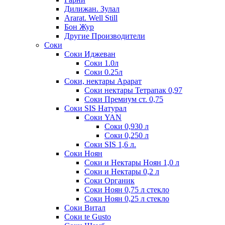
Дилижан. Зулал
Ararat. Well Still
Бон Жур
Другие Производители
Соки
Соки Иджеван
Соки 1.0л
Соки 0.25л
Соки, нектары Арарат
Соки нектары Тетрапак 0,97
Соки Премиум ст. 0,75
Соки SIS Натурал
Соки YAN
Соки 0,930 л
Соки 0,250 л
Соки SIS 1,6 л.
Соки Ноян
Соки и Нектары Ноян 1,0 л
Соки и Нектары 0,2 л
Соки Органик
Соки Ноян 0,75 л стекло
Соки Ноян 0,25 л стекло
Соки Витал
Соки te Gusto