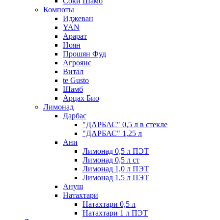
Соки Шамб
Компоты
Иджеван
YAN
Арарат
Ноян
Прошян Фуд
Агроянс
Витал
te Gusto
Шамб
Арцах Био
Лимонад
Дарбас
"ДАРБАС" 0,5 л в стекле
"ДАРБАС" 1,25 л
Ани
Лимонад 0,5 л ПЭТ
Лимонад 0,5 л ст
Лимонад 1,0 л ПЭТ
Лимонад 1,5 л ПЭТ
Ануш
Натахтари
Натахтари 0,5 л
Натахтари 1 л ПЭТ