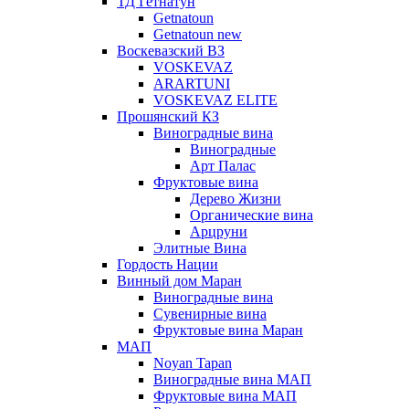
ТД Гетнатун
Getnatoun
Getnatoun new
Воскевазский ВЗ
VOSKEVAZ
ARARTUNI
VOSKEVAZ ELITE
Прошянский КЗ
Виноградные вина
Виноградные
Арт Палас
Фруктовые вина
Дерево Жизни
Органические вина
Арцруни
Элитные Вина
Гордость Нации
Винный дом Маран
Виноградные вина
Сувенирные вина
Фруктовые вина Маран
МАП
Noyan Tapan
Виноградные вина МАП
Фруктовые вина МАП