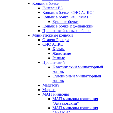
Коньяк в бочке
Гиневан ВЗ
Коньяк в бочке "СИС АЛКО"
Коньяк в бочке ЗАО "МАП"
Буковые бочки
Коньяк в бочке Иджеванский
Прошянский коньяк в бочке
Миниатюрные коньяки
Оганян Бренди
СИС АЛКО
Храмы
Животные
Разные
Прошянский
Классический миниатюрный
коньяк
Сувенирный миниатюрный
коньяк
Мадатовъ
Мараси
МАП миньоны
МАП миньоны коллекция
"Айвазовский"
МАП миньоны коллекция
"АРАМЭ"