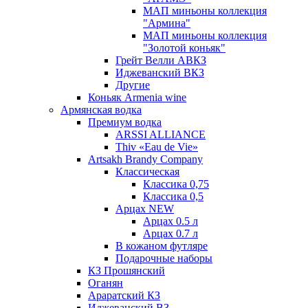
МАП миньоны коллекция
"Армина"
МАП миньоны коллекция
"Золотой коньяк"
Грейт Велли АВКЗ
Иджеванский ВКЗ
Другие
Коньяк Armenia wine
Армянская водка
Премиум водка
ARSSI ALLIANCE
Thiv «Eau de Vie»
Artsakh Brandy Company
Классическая
Классика 0,75
Классика 0,5
Арцах NEW
Арцах 0.5 л
Арцах 0.7 л
В кожаном футляре
Подарочные наборы
КЗ Прошянский
Оганян
Араратский КЗ
Иджеванский ВЗ