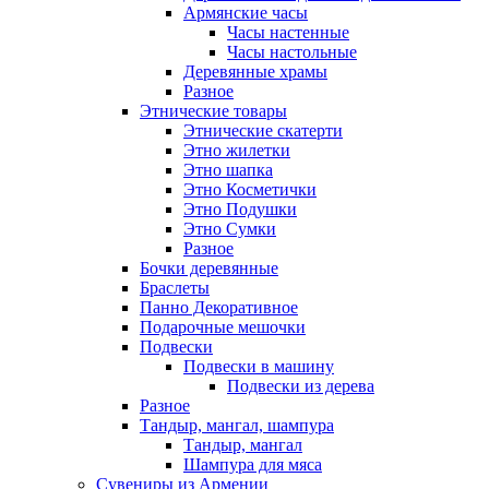
Армянские часы
Часы настенные
Часы настольные
Деревянные храмы
Разное
Этнические товары
Этнические скатерти
Этно жилетки
Этно шапка
Этно Косметички
Этно Подушки
Этно Сумки
Разное
Бочки деревянные
Браслеты
Панно Декоративное
Подарочные мешочки
Подвески
Подвески в машину
Подвески из дерева
Разное
Тандыр, мангал, шампура
Тандыр, мангал
Шампура для мяса
Сувениры из Армении