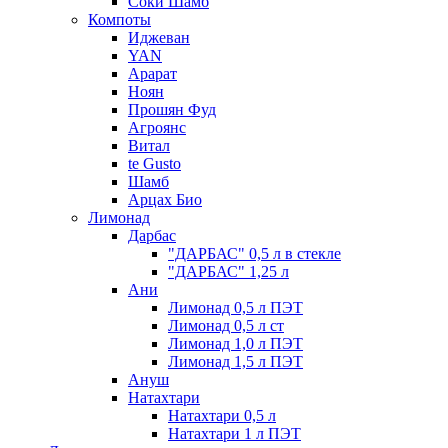
Соки Шамб
Компоты
Иджеван
YAN
Арарат
Ноян
Прошян Фуд
Агроянс
Витал
te Gusto
Шамб
Арцах Био
Лимонад
Дарбас
"ДАРБАС" 0,5 л в стекле
"ДАРБАС" 1,25 л
Ани
Лимонад 0,5 л ПЭТ
Лимонад 0,5 л ст
Лимонад 1,0 л ПЭТ
Лимонад 1,5 л ПЭТ
Ануш
Натахтари
Натахтари 0,5 л
Натахтари 1 л ПЭТ