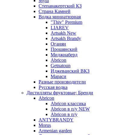
Муш
Степанакертский КЗ
Страна Камней
Водка миниатюрная
"Thiv" Premium
LIAREV
Artsakh New
Artsakh Brandy
Оганян
Прошянский
Миджнаберд
Abricon
Getnatoun
Иджеванский ВКЗ
Мараси
Разные производители
Русская водка
Дистилляты фруктовые; Бренди
Abricon
Abricon классика
Abricon в п/у NEW
Abricon в п/у
ANTYBRANDY
Morus
Armenian garden