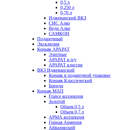
0,5 л
0,250 л
0,70 л
Иджеванский ВКЗ
СИС Алко
Веди Алко
САМКОН
Подарочный
Эксклюзив
Коньяк АРАРАТ
Элитные
АРАРАТ в п/у
АРАРАТ классик
ВКЗ Иджеванский
Коньяк в подарочной упаковке
Коньяк Классический
Бренди
Коньяк МАП
France коллекция
Золотой
Объем 0,5 л
Объем 0,7 л
АРМА коллекция
Горная Армения
Айвазовский