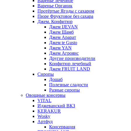
Варенье лечебное
Варенье Органик
Протёртые Ягоды с сахаром
Пюре Фруктовое без сахара
Джем. Конфитюр
Джем IJEVAN
Джем Шамб
Джем Арарат
Джем te Gusto
Джем YAN
Джем Агроянс
Другие производители
Конфитюр лечебный
Джем FRUIT LAND
Сиропы
Дошаб
Полезные сладости
Разные сиропы
Овощные консервы
VITAL
Иджеванский ВКЗ
KERAKUR
Wosky
Артфуд
Консервация