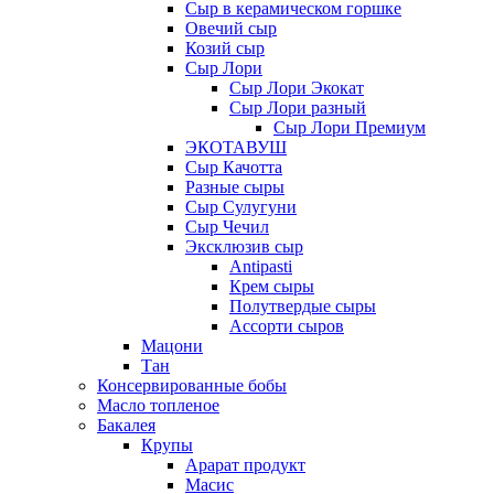
Сыр в керамическом горшке
Овечий сыр
Козий сыр
Сыр Лори
Сыр Лори Экокат
Сыр Лори разный
Сыр Лори Премиум
ЭКОТАВУШ
Сыр Качотта
Разные сыры
Сыр Сулугуни
Сыр Чечил
Эксклюзив сыр
Antipasti
Крем сыры
Полутвердые сыры
Ассорти сыров
Мацони
Тан
Консервированные бобы
Масло топленое
Бакалея
Крупы
Арарат продукт
Масис