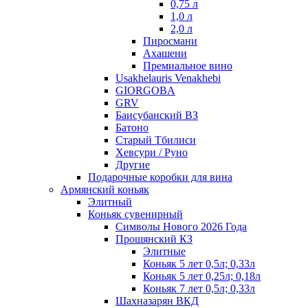
0,75 л
1,0 л
2,0 л
Пиросмани
Ахашени
Премиальное вино
Usakhelauris Venakhebi
GIORGOBA
GRV
Баисубанский ВЗ
Батоно
Старый Тбилиси
Хевсури / Руно
Другие
Подарочные коробки для вина
Армянский коньяк
Элитный
Коньяк сувенирный
Символы Нового 2026 Года
Прошянский КЗ
Элитные
Коньяк 5 лет 0,5л; 0,33л
Коньяк 5 лет 0,25л; 0,18л
Коньяк 7 лет 0,5л; 0,33л
Шахназарян ВКД