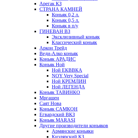
Арегак КЗ
СТРАНА КАМНЕЙ
Коньяк 0,2 л.
Коньяк 0,5 л.
Коньяк в п/у
ГИНЕВАН ВЗ
Эксклюзивный коньяк
Классический коньяк
Аркон Трейд
Веди-Алко коньяк
Коньяк АРАДИС
Коньяк Ной
Ной ЕКВВКА
NOY Very Special
Ной КРЕМЛИН
Ной ЛЕГЕНДА
Коньяк ТАВИНКО
Мргашен
Саят Нова
Коньяк САМКОН
Егвардский ВКЗ
Коньяк MARASI
Другие производители коньяков
Армянские коньяки
Кизлярский КЗ