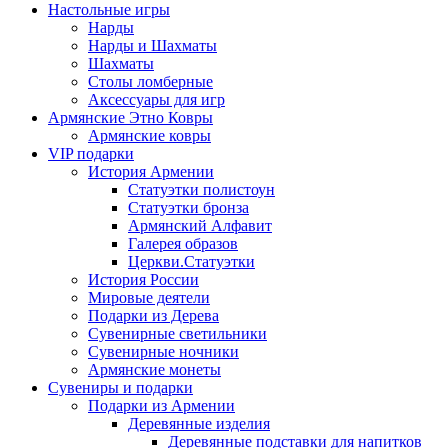
Настольные игры
Нарды
Нарды и Шахматы
Шахматы
Столы ломберные
Аксессуары для игр
Армянские Этно Ковры
Армянские ковры
VIP подарки
История Армении
Статуэтки полистоун
Статуэтки бронза
Армянский Алфавит
Галерея образов
Церкви.Статуэтки
История России
Мировые деятели
Подарки из Дерева
Сувенирные светильники
Сувенирные ночники
Армянские монеты
Сувениры и подарки
Подарки из Армении
Деревянные изделия
Деревянные подставки для напитков