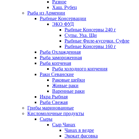
Разное
Хаш. Рубец
Рыба из Армении
Рыбные Консервации
ЭКО ФУД
Рыбные Консервы 240 г
Супы. Уха. Щи
Рыбные Филе-кусочки. Суфле
Рыбные Консервы 160 г
Рыба Охлажденная
Рыба замороженная
Рыба копченая
Рыба холодного копчения
Раки Севанские
Раковые шейки
Живые раки
Варенные раки
Икра Рыбная
Рыба Свежая
Грибы маринованные
Кисломолочные продукты
Сыры
Сыр Чанах
Чанах в ведре
Экокат фасовка