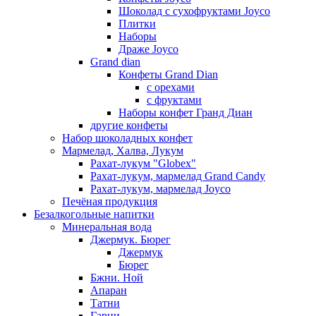
Шоколад с сухофруктами Joyco
Плитки
Наборы
Драже Joyco
Grand dian
Конфеты Grand Dian
с орехами
с фруктами
Наборы конфет Гранд Диан
другие конфеты
Набор шоколадных конфет
Мармелад, Халва, Лукум
Рахат-лукум "Globex"
Рахат-лукум, мармелад Grand Candy
Рахат-лукум, мармелад Joyco
Печёная продукция
Безалкогольные напитки
Минеральная вода
Джермук. Бюрег
Джермук
Бюрег
Бжни. Ной
Апаран
Татни
Гарни