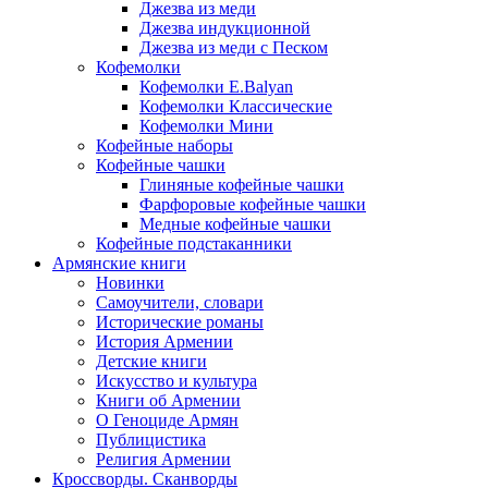
Джезва из меди
Джезва индукционной
Джезва из меди с Песком
Кофемолки
Кофемолки E.Balyan
Кофемолки Классические
Кофемолки Мини
Кофейные наборы
Кофейные чашки
Глиняные кофейные чашки
Фарфоровые кофейные чашки
Медные кофейные чашки
Кофейные подстаканники
Армянские книги
Новинки
Самоучители, словари
Исторические романы
История Армении
Детские книги
Иcкусство и культура
Книги об Армении
О Геноциде Армян
Публицистика
Религия Армении
Кроссворды. Сканворды