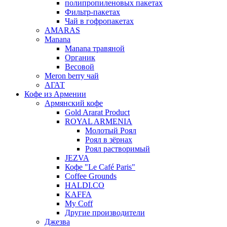
полипропиленовых пакетах
Фильтр-пакетах
Чай в гофропакетах
AMARAS
Manana
Manana травяной
Органик
Весовой
Meron berry чай
АГАТ
Кофе из Армении
Армянский кофе
Gold Ararat Product
ROYAL ARMENIA
Молотый Роял
Роял в зёрнах
Роял растворимый
JEZVA
Кофе "Le Café Paris"
Coffee Grounds
HALDI.CO
KAFFA
My Coff
Другие производители
Джезва