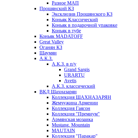
Разное МАП
Прошянский КЗ
Эксклюзив Прошянского КЗ
Коньяк Классический
Коньяк в подарочной упаковке
Коньяк в тубе
Коньяк MADATOFF
Great Valley
Оганян КЗ
Шаумян
А.К.З.
А.К.З. в п/у
Grand Sargis
URARTU
Avetis
А.К.З. классический
ВКД Шахназарян
Коллекция ШАХНАЗАРЯН
Жемчужина Армении
Коллекция Гаясон
Коллекция "Премиум"
Армянская мозаика
Mustang. Mountain
MAUTAIN
Коллекция "Паракар"