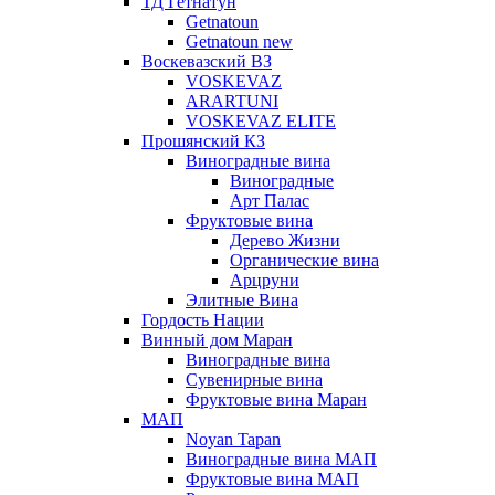
ТД Гетнатун
Getnatoun
Getnatoun new
Воскевазский ВЗ
VOSKEVAZ
ARARTUNI
VOSKEVAZ ELITE
Прошянский КЗ
Виноградные вина
Виноградные
Арт Палас
Фруктовые вина
Дерево Жизни
Органические вина
Арцруни
Элитные Вина
Гордость Нации
Винный дом Маран
Виноградные вина
Сувенирные вина
Фруктовые вина Маран
МАП
Noyan Tapan
Виноградные вина МАП
Фруктовые вина МАП