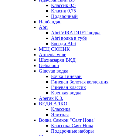
Классик 0,5
Класик 0,75
Подарочный
Налбандян
Abri
Abri VIRA DUET водка
Abri водка в тубе
Бренди Abri
МЕЦ СЮНИК
Armenia wine
Шахназарян ВКД
Getnatoun
Ginevan водка
Бочка Гиневан
Гиневан Золотая коллекция
Гиневан классик
Крепкая водка
Арегак К.З.
ВЕДИ АЛКО
Классика
Элитная
Водка Самкон "Саят Нова"
Классика Саят Нова
Подарочные наборы