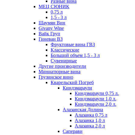
Разные вина
МЕЦ СЮНИК
0,75 л
1,5 - 3 л
Шаумян Вин
Givany Wine
Вайк Груп
Гиневан ВЗ
Фруктовые вина ГВЗ
Классические
Большой объем 1,5 - 3 л
Сувенирные
Другие производители
Миниатюрные вина
Грузинское вино
Кварельский Погреб
Киндзмараули
Киндзмараули 0,75 л.
Киндзмараули 1,0 л.
Киндзмараули 2,0 л.
Алазанская Долина
Алазанка 0,75 л
Алазанка 1,0 л
Алазанка 2,0 л
Саперави