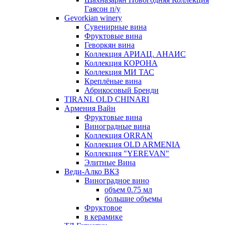
Гаясон п/у
Gevorkian winery
Сувенирные вина
Фруктовые вина
Геворкян вина
Коллекция АРИАЦ. АНАИС
Коллекция КОРОНА
Коллекция МИ ТАС
Креплёные вина
Абрикосовый Бренди
TIRANI. OLD CHINARI
Армения Вайн
Фруктовые вина
Виноградные вина
Коллекция ORRAN
Коллекция OLD ARMENIA
Коллекция "YEREVAN"
Элитные Вина
Веди-Алко ВКЗ
Виноградное вино
объем 0.75 мл
большие объемы
Фруктовое
в керамике