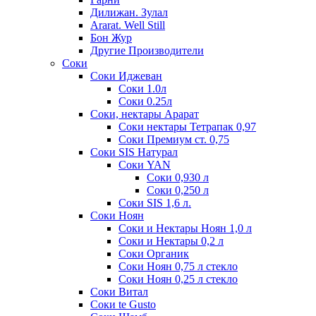
Дилижан. Зулал
Ararat. Well Still
Бон Жур
Другие Производители
Соки
Соки Иджеван
Соки 1.0л
Соки 0.25л
Соки, нектары Арарат
Соки нектары Тетрапак 0,97
Соки Премиум ст. 0,75
Соки SIS Натурал
Соки YAN
Соки 0,930 л
Соки 0,250 л
Соки SIS 1,6 л.
Соки Ноян
Соки и Нектары Ноян 1,0 л
Соки и Нектары 0,2 л
Соки Органик
Соки Ноян 0,75 л стекло
Соки Ноян 0,25 л стекло
Соки Витал
Соки te Gusto