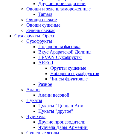
Другие производители
Овощи и зелень замороженные
Tamara
Овощи свежие
Овощи сушеные
Зелень свежая
Сухофрукты. Орехи
Сухофрукты
Подарочная фасовка
Вкус Араратской Долины
IJEVAN Сухофрукты
AREGI
Фрукты сушеные
Наборы из сухофруктов
Чипсы фруктовые
Разное
Алани
Алани весовой
Цукаты
Цукаты "Циацан Ани"
Цукаты "другое"
Чурчхела
Другие производители
Чурчела Дары Армении
Сушеные ягоды