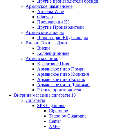
Другие производители бренди
Армянское шампанское
Armenia Wine
Ginevan
Прошянский КЗ
Другие Производители
Армянские ликеры
Шахназарян ЕКД ликеры
Виски, Текила, Джин
Виски
Коллекционные
Армянское пиво
Крафтовое Пиво
Армянское пиво Гюмри
Армянское пиво Киликия
Армянское пиво Котайк
Армянское пиво Дилижан
Разные производители
Витрина магазина сигареты 18+
Cигареты
SPS Cigaronne
Сigaronne
Tattoo by Cigaronne
Center
AMG