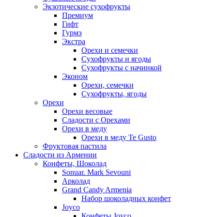
Экзотические сухофрукты
Премиум
Гифт
Гурмэ
Экстра
Орехи и семечки
Сухофрукты и ягоды
Сухофрукты с начинкой
Эконом
Орехи, семечки
Сухофрукты, ягоды
Орехи
Орехи весовые
Сладости с Орехами
Орехи в меду
Орехи в меду Te Gusto
Фруктовая пастила
Сладости из Армении
Конфеты, Шоколад
Sonuar. Mark Sevouni
Арколад
Grand Candy Armenia
Набор шоколадных конфет
Joyco
Конфеты Joyco