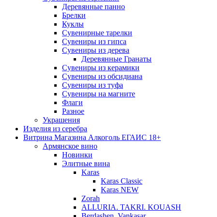
Деревянные панно
Брелки
Куклы
Сувенирные тарелки
Сувениры из гипса
Сувениры из дерева
Деревянные Гранаты
Сувениры из керамики
Сувениры из обсидиана
Сувениры из туфа
Сувениры на магните
Флаги
Разное
Украшения
Изделия из серебра
Витрина Магазина Алкоголь ЕГАИС 18+
Армянское вино
Новинки
Элитные вина
Karas
Karas Classic
Karas NEW
Zorah
ALLURIA. TAKRI. KOUASH
Berdashen. Vankasar