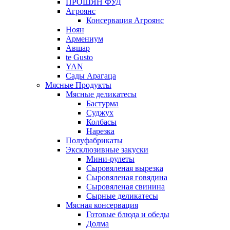
ПРОШЯН ФУД
Агроянс
Консервация Агроянс
Ноян
Армениум
Авшар
te Gusto
YAN
Сады Арагаца
Мясные Продукты
Мясные деликатесы
Бастурма
Суджух
Колбасы
Нарезка
Полуфабрикаты
Эксклюзивные закуски
Мини-рулеты
Сыровяленая вырезка
Сыровяленая говядина
Сыровяленая свинина
Сырные деликатесы
Мясная консервация
Готовые блюда и обеды
Долма