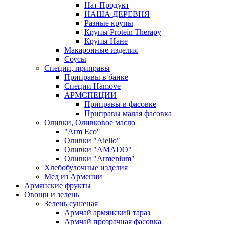
Нат Продукт
НАША ДЕРЕВНЯ
Разные крупы
Крупы Protein Therapy
Крупы Нане
Макаронные изделия
Соусы
Специи, приправы
Приправы в банке
Специи Hamove
АРМСПЕЦИИ
Приправы в фасовке
Приправы малая фасовка
Оливки, Оливковое масло
"Arm Eco"
Оливки "Aiello"
Оливки "AMADO"
Оливки "Armenium"
Хлебобулочные изделия
Мед из Армении
Армянские фрукты
Овощи и зелень
Зелень сушеная
Армчай армянский тараз
Армчай прозрачная фасовка