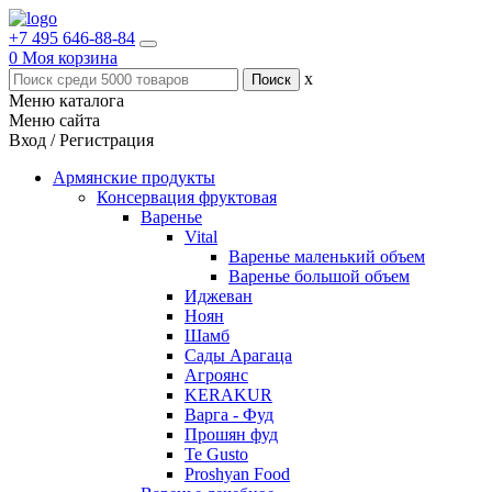
+7 495 646-88-84
0
Моя корзина
x
Меню каталога
Меню сайта
Вход / Регистрация
Армянские продукты
Консервация фруктовая
Варенье
Vital
Варенье маленький объем
Варенье большой объем
Иджеван
Ноян
Шамб
Сады Арагаца
Агроянс
KERAKUR
Варга - Фуд
Прошян фуд
Te Gusto
Proshyan Food