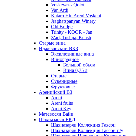
Voskevaz - Qotot
Van Ardi
Kataro.Hin Areni.Voskeni
Jraghatspanyan Winery
Old Bridge
Trinity - KOOR - Jan
Z'art, Tushpa, Keush
Старые вина
Иджеванский ВК3
Эксклюзивные вина
Виноградное
Большой объем
Вина 0,75 л
Старые
Сувенирные
Фруктовые
Аренийский ВЗ
Areni
Areni fruits
Areni Key
Матевосян Вайн
Шахназарян ЕКД
Шахназарян Коллекция Гаясон
Шахназарян Коллекция Гаясон п/у
Шахназарян Новогодняя Коллекция