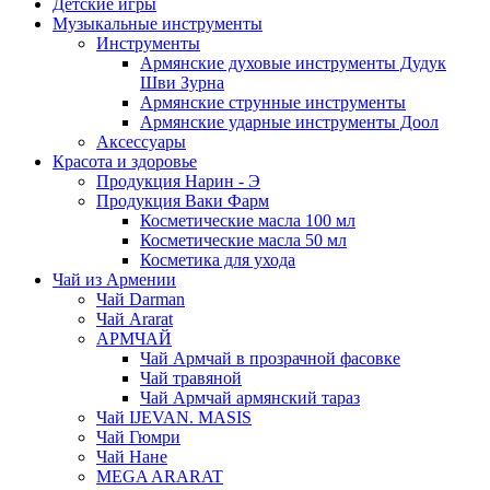
Детские игры
Музыкальные инструменты
Инструменты
Армянские духовые инструменты Дудук
Шви Зурна
Армянские струнные инструменты
Армянские ударные инструменты Доол
Аксессуары
Красота и здоровье
Продукция Нарин - Э
Продукция Ваки Фарм
Косметические масла 100 мл
Косметические масла 50 мл
Косметика для ухода
Чай из Армении
Чай Darman
Чай Ararat
АРМЧАЙ
Чай Армчай в прозрачной фасовке
Чай травяной
Чай Армчай армянский тараз
Чай IJEVAN. MASIS
Чай Гюмри
Чай Нане
MEGA ARARAT