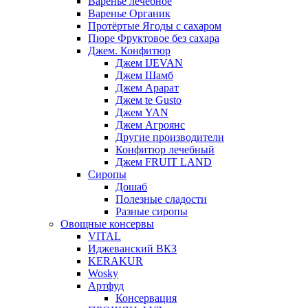
Варенье лечебное
Варенье Органик
Протёртые Ягоды с сахаром
Пюре Фруктовое без сахара
Джем. Конфитюр
Джем IJEVAN
Джем Шамб
Джем Арарат
Джем te Gusto
Джем YAN
Джем Агроянс
Другие производители
Конфитюр лечебный
Джем FRUIT LAND
Сиропы
Дошаб
Полезные сладости
Разные сиропы
Овощные консервы
VITAL
Иджеванский ВКЗ
KERAKUR
Wosky
Артфуд
Консервация