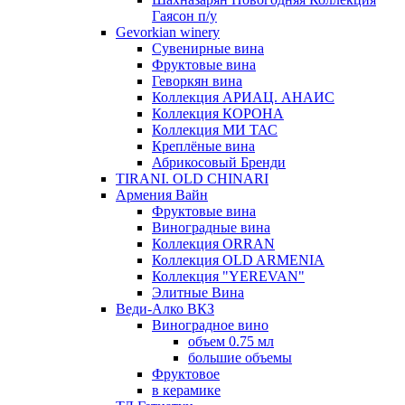
Гаясон п/у
Gevorkian winery
Сувенирные вина
Фруктовые вина
Геворкян вина
Коллекция АРИАЦ. АНАИС
Коллекция КОРОНА
Коллекция МИ ТАС
Креплёные вина
Абрикосовый Бренди
TIRANI. OLD CHINARI
Армения Вайн
Фруктовые вина
Виноградные вина
Коллекция ORRAN
Коллекция OLD ARMENIA
Коллекция "YEREVAN"
Элитные Вина
Веди-Алко ВКЗ
Виноградное вино
объем 0.75 мл
большие объемы
Фруктовое
в керамике