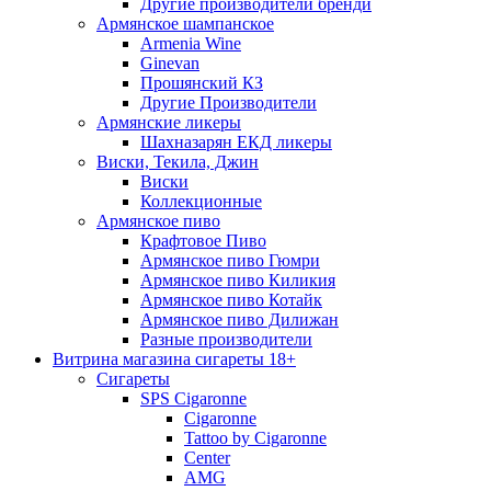
Другие производители бренди
Армянское шампанское
Armenia Wine
Ginevan
Прошянский КЗ
Другие Производители
Армянские ликеры
Шахназарян ЕКД ликеры
Виски, Текила, Джин
Виски
Коллекционные
Армянское пиво
Крафтовое Пиво
Армянское пиво Гюмри
Армянское пиво Киликия
Армянское пиво Котайк
Армянское пиво Дилижан
Разные производители
Витрина магазина сигареты 18+
Cигареты
SPS Cigaronne
Сigaronne
Tattoo by Cigaronne
Center
AMG