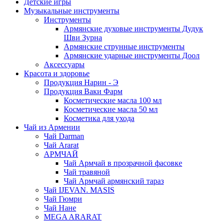
Детские игры
Музыкальные инструменты
Инструменты
Армянские духовые инструменты Дудук
Шви Зурна
Армянские струнные инструменты
Армянские ударные инструменты Доол
Аксессуары
Красота и здоровье
Продукция Нарин - Э
Продукция Ваки Фарм
Косметические масла 100 мл
Косметические масла 50 мл
Косметика для ухода
Чай из Армении
Чай Darman
Чай Ararat
АРМЧАЙ
Чай Армчай в прозрачной фасовке
Чай травяной
Чай Армчай армянский тараз
Чай IJEVAN. MASIS
Чай Гюмри
Чай Нане
MEGA ARARAT