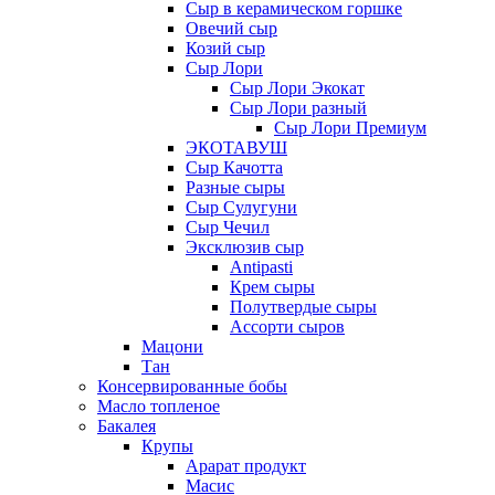
Сыр в керамическом горшке
Овечий сыр
Козий сыр
Сыр Лори
Сыр Лори Экокат
Сыр Лори разный
Сыр Лори Премиум
ЭКОТАВУШ
Сыр Качотта
Разные сыры
Сыр Сулугуни
Сыр Чечил
Эксклюзив сыр
Antipasti
Крем сыры
Полутвердые сыры
Ассорти сыров
Мацони
Тан
Консервированные бобы
Масло топленое
Бакалея
Крупы
Арарат продукт
Масис