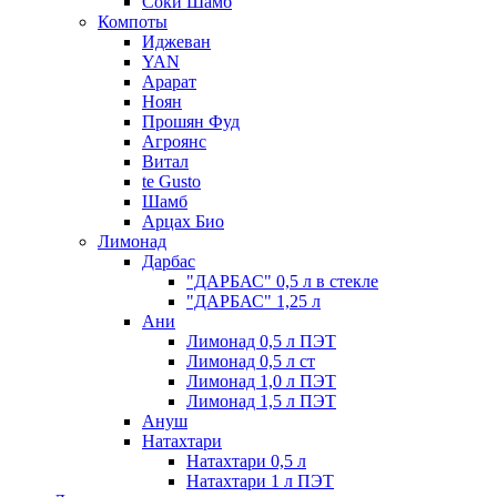
Соки Шамб
Компоты
Иджеван
YAN
Арарат
Ноян
Прошян Фуд
Агроянс
Витал
te Gusto
Шамб
Арцах Био
Лимонад
Дарбас
"ДАРБАС" 0,5 л в стекле
"ДАРБАС" 1,25 л
Ани
Лимонад 0,5 л ПЭТ
Лимонад 0,5 л ст
Лимонад 1,0 л ПЭТ
Лимонад 1,5 л ПЭТ
Ануш
Натахтари
Натахтари 0,5 л
Натахтари 1 л ПЭТ