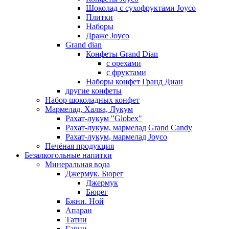
Шоколад с сухофруктами Joyco
Плитки
Наборы
Драже Joyco
Grand dian
Конфеты Grand Dian
с орехами
с фруктами
Наборы конфет Гранд Диан
другие конфеты
Набор шоколадных конфет
Мармелад, Халва, Лукум
Рахат-лукум "Globex"
Рахат-лукум, мармелад Grand Candy
Рахат-лукум, мармелад Joyco
Печёная продукция
Безалкогольные напитки
Минеральная вода
Джермук. Бюрег
Джермук
Бюрег
Бжни. Ной
Апаран
Татни
Гарни