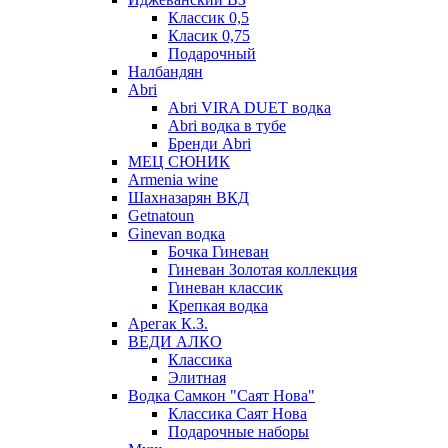
Классик 0,5
Класик 0,75
Подарочный
Налбандян
Abri
Abri VIRA DUET водка
Abri водка в тубе
Бренди Abri
МЕЦ СЮНИК
Armenia wine
Шахназарян ВКД
Getnatoun
Ginevan водка
Бочка Гиневан
Гиневан Золотая коллекция
Гиневан классик
Крепкая водка
Арегак К.З.
ВЕДИ АЛКО
Классика
Элитная
Водка Самкон "Саят Нова"
Классика Саят Нова
Подарочные наборы