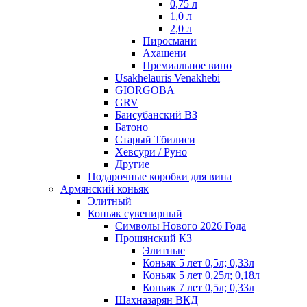
0,75 л
1,0 л
2,0 л
Пиросмани
Ахашени
Премиальное вино
Usakhelauris Venakhebi
GIORGOBA
GRV
Баисубанский ВЗ
Батоно
Старый Тбилиси
Хевсури / Руно
Другие
Подарочные коробки для вина
Армянский коньяк
Элитный
Коньяк сувенирный
Символы Нового 2026 Года
Прошянский КЗ
Элитные
Коньяк 5 лет 0,5л; 0,33л
Коньяк 5 лет 0,25л; 0,18л
Коньяк 7 лет 0,5л; 0,33л
Шахназарян ВКД