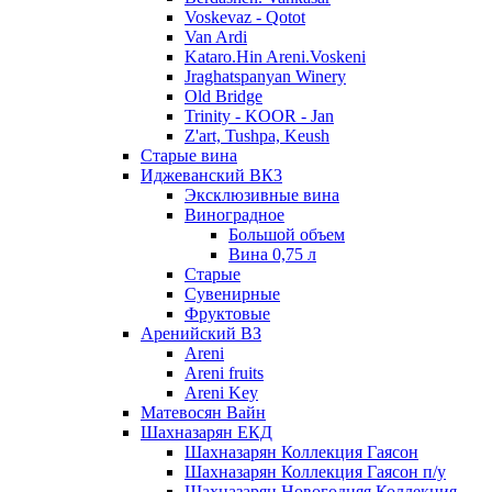
Voskevaz - Qotot
Van Ardi
Kataro.Hin Areni.Voskeni
Jraghatspanyan Winery
Old Bridge
Trinity - KOOR - Jan
Z'art, Tushpa, Keush
Старые вина
Иджеванский ВК3
Эксклюзивные вина
Виноградное
Большой объем
Вина 0,75 л
Старые
Сувенирные
Фруктовые
Аренийский ВЗ
Areni
Areni fruits
Areni Key
Матевосян Вайн
Шахназарян ЕКД
Шахназарян Коллекция Гаясон
Шахназарян Коллекция Гаясон п/у
Шахназарян Новогодняя Коллекция