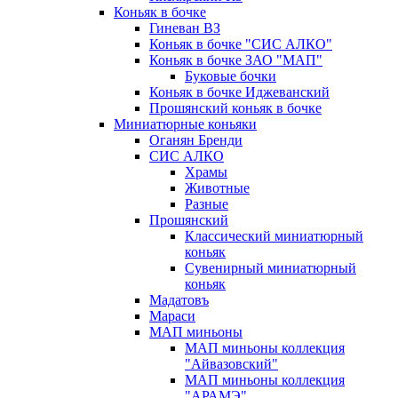
Коньяк в бочке
Гиневан ВЗ
Коньяк в бочке "СИС АЛКО"
Коньяк в бочке ЗАО "МАП"
Буковые бочки
Коньяк в бочке Иджеванский
Прошянский коньяк в бочке
Миниатюрные коньяки
Оганян Бренди
СИС АЛКО
Храмы
Животные
Разные
Прошянский
Классический миниатюрный
коньяк
Сувенирный миниатюрный
коньяк
Мадатовъ
Мараси
МАП миньоны
МАП миньоны коллекция
"Айвазовский"
МАП миньоны коллекция
"АРАМЭ"