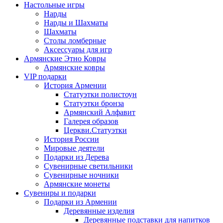
Настольные игры
Нарды
Нарды и Шахматы
Шахматы
Столы ломберные
Аксессуары для игр
Армянские Этно Ковры
Армянские ковры
VIP подарки
История Армении
Статуэтки полистоун
Статуэтки бронза
Армянский Алфавит
Галерея образов
Церкви.Статуэтки
История России
Мировые деятели
Подарки из Дерева
Сувенирные светильники
Сувенирные ночники
Армянские монеты
Сувениры и подарки
Подарки из Армении
Деревянные изделия
Деревянные подставки для напитков