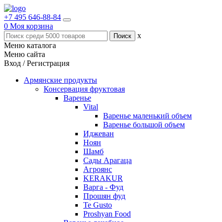
+7 495 646-88-84
0
Моя корзина
x
Меню каталога
Меню сайта
Вход / Регистрация
Армянские продукты
Консервация фруктовая
Варенье
Vital
Варенье маленький объем
Варенье большой объем
Иджеван
Ноян
Шамб
Сады Арагаца
Агроянс
KERAKUR
Варга - Фуд
Прошян фуд
Te Gusto
Proshyan Food