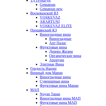
ТД Гетнатун
Getnatoun
Getnatoun new
Воскевазский ВЗ
VOSKEVAZ
ARARTUNI
VOSKEVAZ ELITE
Прошянский КЗ
Виноградные вина
Виноградные
Арт Палас
Фруктовые вина
Дерево Жизни
Органические вина
Арцруни
Элитные Вина
Гордость Нации
Винный дом Маран
Виноградные вина
Сувенирные вина
Фруктовые вина Маран
МАП
Noyan Tapan
Виноградные вина МАП
Фруктовые вина МАП