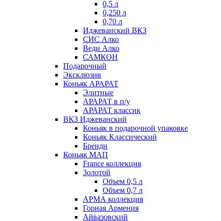
0,5 л
0,250 л
0,70 л
Иджеванский ВКЗ
СИС Алко
Веди Алко
САМКОН
Подарочный
Эксклюзив
Коньяк АРАРАТ
Элитные
АРАРАТ в п/у
АРАРАТ классик
ВКЗ Иджеванский
Коньяк в подарочной упаковке
Коньяк Классический
Бренди
Коньяк МАП
France коллекция
Золотой
Объем 0,5 л
Объем 0,7 л
АРМА коллекция
Горная Армения
Айвазовский