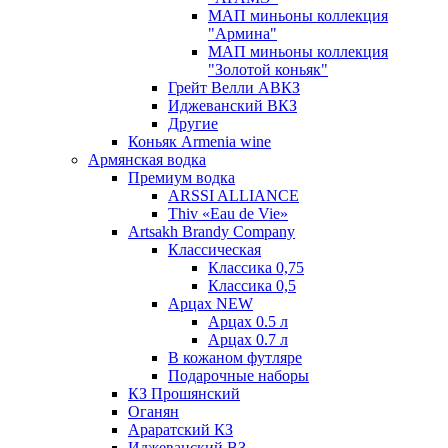
МАП миньоны коллекция
"Армина"
МАП миньоны коллекция
"Золотой коньяк"
Грейт Велли АВКЗ
Иджеванский ВКЗ
Другие
Коньяк Armenia wine
Армянская водка
Премиум водка
ARSSI ALLIANCE
Thiv «Eau de Vie»
Artsakh Brandy Company
Классическая
Классика 0,75
Классика 0,5
Арцах NEW
Арцах 0.5 л
Арцах 0.7 л
В кожаном футляре
Подарочные наборы
КЗ Прошянский
Оганян
Араратский КЗ
Иджеванский ВЗ