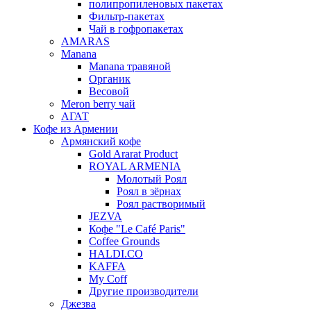
полипропиленовых пакетах
Фильтр-пакетах
Чай в гофропакетах
AMARAS
Manana
Manana травяной
Органик
Весовой
Meron berry чай
АГАТ
Кофе из Армении
Армянский кофе
Gold Ararat Product
ROYAL ARMENIA
Молотый Роял
Роял в зёрнах
Роял растворимый
JEZVA
Кофе "Le Café Paris"
Coffee Grounds
HALDI.CO
KAFFA
My Coff
Другие производители
Джезва