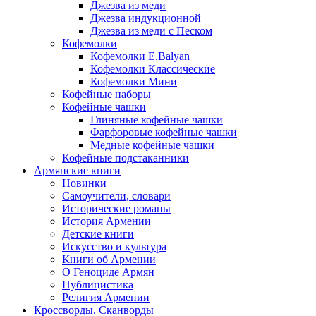
Джезва из меди
Джезва индукционной
Джезва из меди с Песком
Кофемолки
Кофемолки E.Balyan
Кофемолки Классические
Кофемолки Мини
Кофейные наборы
Кофейные чашки
Глиняные кофейные чашки
Фарфоровые кофейные чашки
Медные кофейные чашки
Кофейные подстаканники
Армянские книги
Новинки
Самоучители, словари
Исторические романы
История Армении
Детские книги
Иcкусство и культура
Книги об Армении
О Геноциде Армян
Публицистика
Религия Армении
Кроссворды. Сканворды