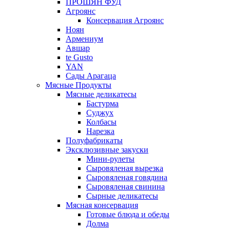
ПРОШЯН ФУД
Агроянс
Консервация Агроянс
Ноян
Армениум
Авшар
te Gusto
YAN
Сады Арагаца
Мясные Продукты
Мясные деликатесы
Бастурма
Суджух
Колбасы
Нарезка
Полуфабрикаты
Эксклюзивные закуски
Мини-рулеты
Сыровяленая вырезка
Сыровяленая говядина
Сыровяленая свинина
Сырные деликатесы
Мясная консервация
Готовые блюда и обеды
Долма