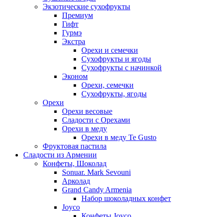
Экзотические сухофрукты
Премиум
Гифт
Гурмэ
Экстра
Орехи и семечки
Сухофрукты и ягоды
Сухофрукты с начинкой
Эконом
Орехи, семечки
Сухофрукты, ягоды
Орехи
Орехи весовые
Сладости с Орехами
Орехи в меду
Орехи в меду Te Gusto
Фруктовая пастила
Сладости из Армении
Конфеты, Шоколад
Sonuar. Mark Sevouni
Арколад
Grand Candy Armenia
Набор шоколадных конфет
Joyco
Конфеты Joyco