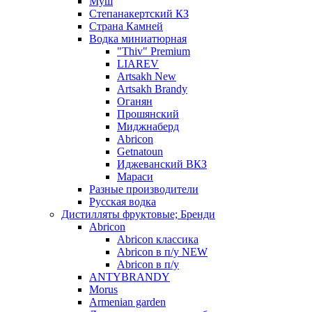
Муш
Степанакертский КЗ
Страна Камней
Водка миниатюрная
"Thiv" Premium
LIAREV
Artsakh New
Artsakh Brandy
Оганян
Прошянский
Миджнаберд
Abricon
Getnatoun
Иджеванский ВКЗ
Мараси
Разные производители
Русская водка
Дистилляты фруктовые; Бренди
Abricon
Abricon классика
Abricon в п/у NEW
Abricon в п/у
ANTYBRANDY
Morus
Armenian garden