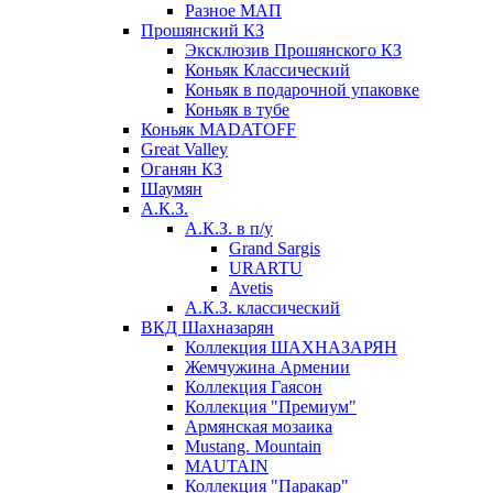
Разное МАП
Прошянский КЗ
Эксклюзив Прошянского КЗ
Коньяк Классический
Коньяк в подарочной упаковке
Коньяк в тубе
Коньяк MADATOFF
Great Valley
Оганян КЗ
Шаумян
А.К.З.
А.К.З. в п/у
Grand Sargis
URARTU
Avetis
А.К.З. классический
ВКД Шахназарян
Коллекция ШАХНАЗАРЯН
Жемчужина Армении
Коллекция Гаясон
Коллекция "Премиум"
Армянская мозаика
Mustang. Mountain
MAUTAIN
Коллекция "Паракар"