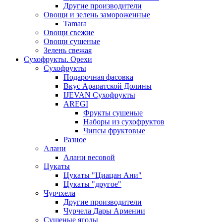
Другие производители
Овощи и зелень замороженные
Tamara
Овощи свежие
Овощи сушеные
Зелень свежая
Сухофрукты. Орехи
Сухофрукты
Подарочная фасовка
Вкус Араратской Долины
IJEVAN Сухофрукты
AREGI
Фрукты сушеные
Наборы из сухофруктов
Чипсы фруктовые
Разное
Алани
Алани весовой
Цукаты
Цукаты "Циацан Ани"
Цукаты "другое"
Чурчхела
Другие производители
Чурчела Дары Армении
Сушеные ягоды