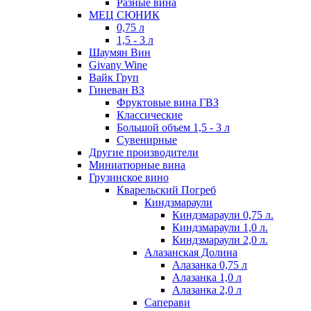
Разные вина
МЕЦ СЮНИК
0,75 л
1,5 - 3 л
Шаумян Вин
Givany Wine
Вайк Груп
Гиневан ВЗ
Фруктовые вина ГВЗ
Классические
Большой объем 1,5 - 3 л
Сувенирные
Другие производители
Миниатюрные вина
Грузинское вино
Кварельский Погреб
Киндзмараули
Киндзмараули 0,75 л.
Киндзмараули 1,0 л.
Киндзмараули 2,0 л.
Алазанская Долина
Алазанка 0,75 л
Алазанка 1,0 л
Алазанка 2,0 л
Саперави