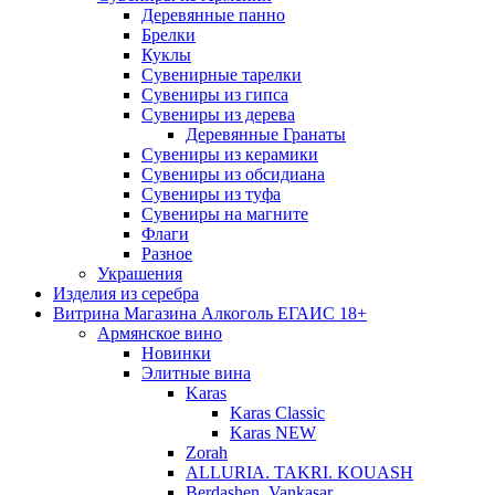
Деревянные панно
Брелки
Куклы
Сувенирные тарелки
Сувениры из гипса
Сувениры из дерева
Деревянные Гранаты
Сувениры из керамики
Сувениры из обсидиана
Сувениры из туфа
Сувениры на магните
Флаги
Разное
Украшения
Изделия из серебра
Витрина Магазина Алкоголь ЕГАИС 18+
Армянское вино
Новинки
Элитные вина
Karas
Karas Classic
Karas NEW
Zorah
ALLURIA. TAKRI. KOUASH
Berdashen. Vankasar