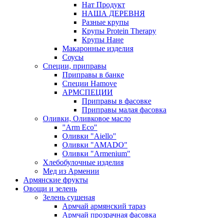
Нат Продукт
НАША ДЕРЕВНЯ
Разные крупы
Крупы Protein Therapy
Крупы Нане
Макаронные изделия
Соусы
Специи, приправы
Приправы в банке
Специи Hamove
АРМСПЕЦИИ
Приправы в фасовке
Приправы малая фасовка
Оливки, Оливковое масло
"Arm Eco"
Оливки "Aiello"
Оливки "AMADO"
Оливки "Armenium"
Хлебобулочные изделия
Мед из Армении
Армянские фрукты
Овощи и зелень
Зелень сушеная
Армчай армянский тараз
Армчай прозрачная фасовка