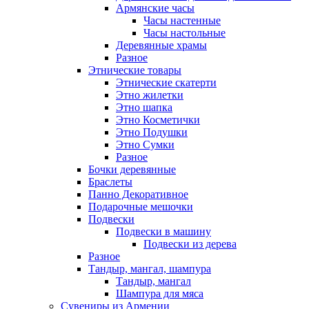
Армянские часы
Часы настенные
Часы настольные
Деревянные храмы
Разное
Этнические товары
Этнические скатерти
Этно жилетки
Этно шапка
Этно Косметички
Этно Подушки
Этно Сумки
Разное
Бочки деревянные
Браслеты
Панно Декоративное
Подарочные мешочки
Подвески
Подвески в машину
Подвески из дерева
Разное
Тандыр, мангал, шампура
Тандыр, мангал
Шампура для мяса
Сувениры из Армении