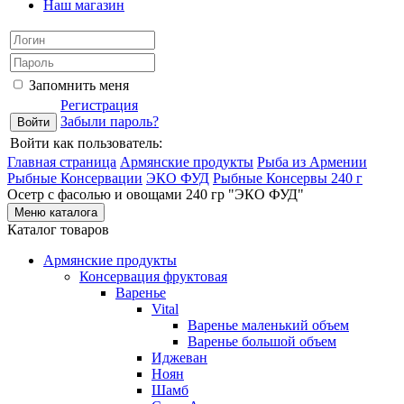
Наш магазин
Запомнить меня
Регистрация
Забыли пароль?
Войти как пользователь:
Главная страница
Армянские продукты
Рыба из Армении
Рыбные Консервации
ЭКО ФУД
Рыбные Консервы 240 г
Осетр с фасолью и овощами 240 гр "ЭКО ФУД"
Меню каталога
Каталог товаров
Армянские продукты
Консервация фруктовая
Варенье
Vital
Варенье маленький объем
Варенье большой объем
Иджеван
Ноян
Шамб