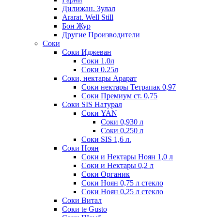
Дилижан. Зулал
Ararat. Well Still
Бон Жур
Другие Производители
Соки
Соки Иджеван
Соки 1.0л
Соки 0.25л
Соки, нектары Арарат
Соки нектары Тетрапак 0,97
Соки Премиум ст. 0,75
Соки SIS Натурал
Соки YAN
Соки 0,930 л
Соки 0,250 л
Соки SIS 1,6 л.
Соки Ноян
Соки и Нектары Ноян 1,0 л
Соки и Нектары 0,2 л
Соки Органик
Соки Ноян 0,75 л стекло
Соки Ноян 0,25 л стекло
Соки Витал
Соки te Gusto