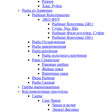
Разное
Хаш. Рубец
Рыба из Армении
Рыбные Консервации
ЭКО ФУД
Рыбные Консервы 240 г
Супы. Уха. Щи
Рыбные Филе-кусочки. Суфле
Рыбные Консервы 160 г
Рыба Охлажденная
Рыба замороженная
Рыба копченая
Рыба холодного копчения
Раки Севанские
Раковые шейки
Живые раки
Варенные раки
Икра Рыбная
Рыба Свежая
Грибы маринованные
Кисломолочные продукты
Сыры
Сыр Чанах
Чанах в ведре
Экокат фасовка