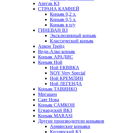
Арегак КЗ
СТРАНА КАМНЕЙ
Коньяк 0,2 л.
Коньяк 0,5 л.
Коньяк в п/у
ГИНЕВАН ВЗ
Эксклюзивный коньяк
Классический коньяк
Аркон Трейд
Веди-Алко коньяк
Коньяк АРАДИС
Коньяк Ной
Ной ЕКВВКА
NOY Very Special
Ной КРЕМЛИН
Ной ЛЕГЕНДА
Коньяк ТАВИНКО
Мргашен
Саят Нова
Коньяк САМКОН
Егвардский ВКЗ
Коньяк MARASI
Другие производители коньяков
Армянские коньяки
Кизлярский КЗ