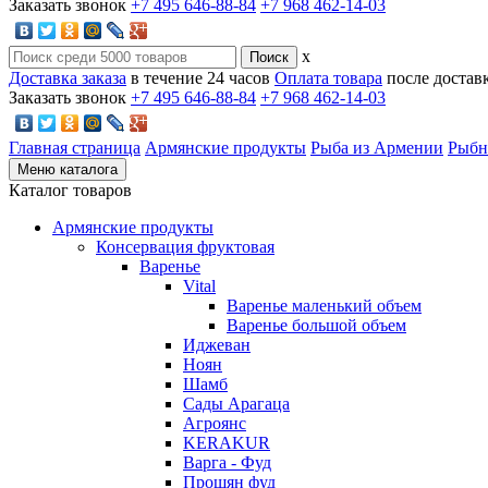
Заказать звонок
+7 495 646-88-84
+7 968 462-14-03
x
Доставка заказа
в течение 24 часов
Оплата товара
после достав
Заказать звонок
+7 495 646-88-84
+7 968 462-14-03
Главная страница
Армянские продукты
Рыба из Армении
Рыбн
Меню каталога
Каталог товаров
Армянские продукты
Консервация фруктовая
Варенье
Vital
Варенье маленький объем
Варенье большой объем
Иджеван
Ноян
Шамб
Сады Арагаца
Агроянс
KERAKUR
Варга - Фуд
Прошян фуд