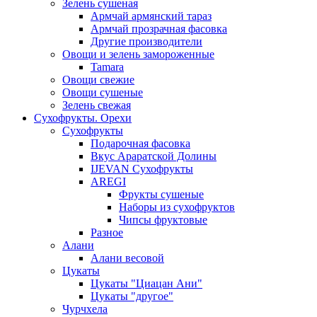
Зелень сушеная
Армчай армянский тараз
Армчай прозрачная фасовка
Другие производители
Овощи и зелень замороженные
Tamara
Овощи свежие
Овощи сушеные
Зелень свежая
Сухофрукты. Орехи
Сухофрукты
Подарочная фасовка
Вкус Араратской Долины
IJEVAN Сухофрукты
AREGI
Фрукты сушеные
Наборы из сухофруктов
Чипсы фруктовые
Разное
Алани
Алани весовой
Цукаты
Цукаты "Циацан Ани"
Цукаты "другое"
Чурчхела