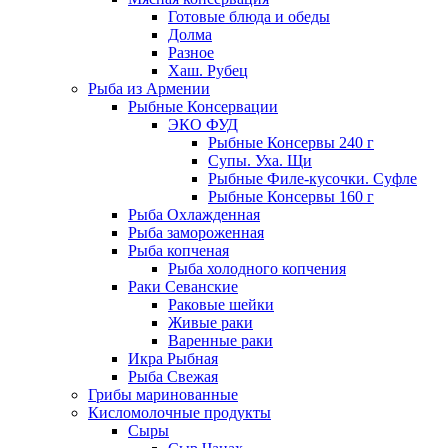
Готовые блюда и обеды
Долма
Разное
Хаш. Рубец
Рыба из Армении
Рыбные Консервации
ЭКО ФУД
Рыбные Консервы 240 г
Супы. Уха. Щи
Рыбные Филе-кусочки. Суфле
Рыбные Консервы 160 г
Рыба Охлажденная
Рыба замороженная
Рыба копченая
Рыба холодного копчения
Раки Севанские
Раковые шейки
Живые раки
Варенные раки
Икра Рыбная
Рыба Свежая
Грибы маринованные
Кисломолочные продукты
Сыры