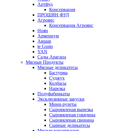
Артфуд
Консервация
ПРОШЯН ФУД
Агроянс
Консервация Агроянс
Ноян
Армениум
Авшар
te Gusto
YAN
Сады Арагаца
Мясные Продукты
Мясные деликатесы
Бастурма
Суджух
Колбасы
Нарезка
Полуфабрикаты
Эксклюзивные закуски
Мини-рулеты
Сыровяленая вырезка
Сыровяленая говядина
Сыровяленая свинина
Сырные деликатесы
Мясная консервация