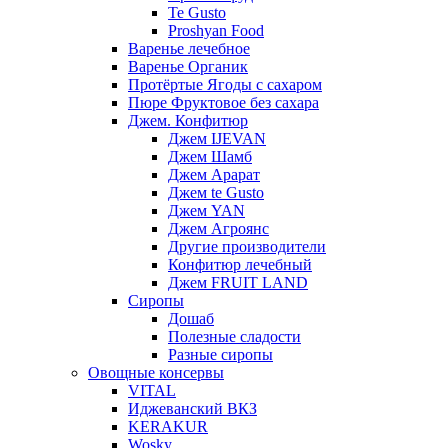
Te Gusto
Proshyan Food
Варенье лечебное
Варенье Органик
Протёртые Ягоды с сахаром
Пюре Фруктовое без сахара
Джем. Конфитюр
Джем IJEVAN
Джем Шамб
Джем Арарат
Джем te Gusto
Джем YAN
Джем Агроянс
Другие производители
Конфитюр лечебный
Джем FRUIT LAND
Сиропы
Дошаб
Полезные сладости
Разные сиропы
Овощные консервы
VITAL
Иджеванский ВКЗ
KERAKUR
Wosky