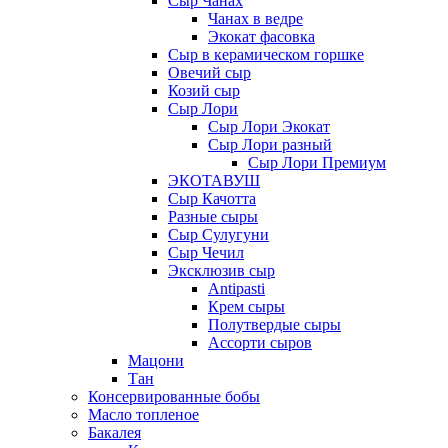
Сыр Чанах
Чанах в ведре
Экокат фасовка
Сыр в керамическом горшке
Овечий сыр
Козий сыр
Сыр Лори
Сыр Лори Экокат
Сыр Лори разный
Сыр Лори Премиум
ЭКОТАВУШ
Сыр Качотта
Разные сыры
Сыр Сулугуни
Сыр Чечил
Эксклюзив сыр
Antipasti
Крем сыры
Полутвердые сыры
Ассорти сыров
Мацони
Тан
Консервированные бобы
Масло топленое
Бакалея