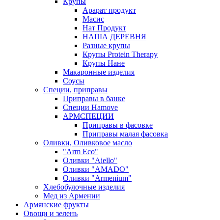
Крупы
Арарат продукт
Масис
Нат Продукт
НАША ДЕРЕВНЯ
Разные крупы
Крупы Protein Therapy
Крупы Нане
Макаронные изделия
Соусы
Специи, приправы
Приправы в банке
Специи Hamove
АРМСПЕЦИИ
Приправы в фасовке
Приправы малая фасовка
Оливки, Оливковое масло
"Arm Eco"
Оливки "Aiello"
Оливки "AMADO"
Оливки "Armenium"
Хлебобулочные изделия
Мед из Армении
Армянские фрукты
Овощи и зелень