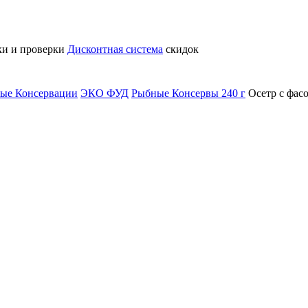
ки и проверки
Дисконтная система
скидок
ые Консервации
ЭКО ФУД
Рыбные Консервы 240 г
Осетр с фас