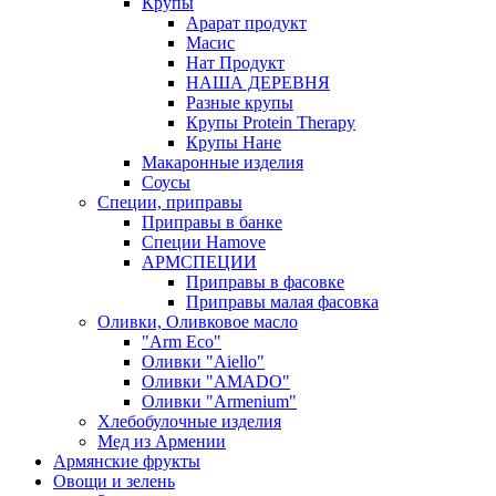
Крупы
Арарат продукт
Масис
Нат Продукт
НАША ДЕРЕВНЯ
Разные крупы
Крупы Protein Therapy
Крупы Нане
Макаронные изделия
Соусы
Специи, приправы
Приправы в банке
Специи Hamove
АРМСПЕЦИИ
Приправы в фасовке
Приправы малая фасовка
Оливки, Оливковое масло
"Arm Eco"
Оливки "Aiello"
Оливки "AMADO"
Оливки "Armenium"
Хлебобулочные изделия
Мед из Армении
Армянские фрукты
Овощи и зелень