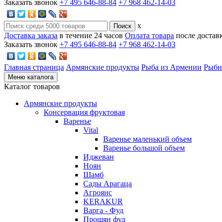
Заказать звонок
+7 495 646-88-84
+7 968 462-14-03
x
Доставка заказа
в течение 24 часов
Оплата товара
после достав
Заказать звонок
+7 495 646-88-84
+7 968 462-14-03
Главная страница
Армянские продукты
Рыба из Армении
Рыбн
Меню каталога
Каталог товаров
Армянские продукты
Консервация фруктовая
Варенье
Vital
Варенье маленький объем
Варенье большой объем
Иджеван
Ноян
Шамб
Сады Арагаца
Агроянс
KERAKUR
Варга - Фуд
Прошян фуд