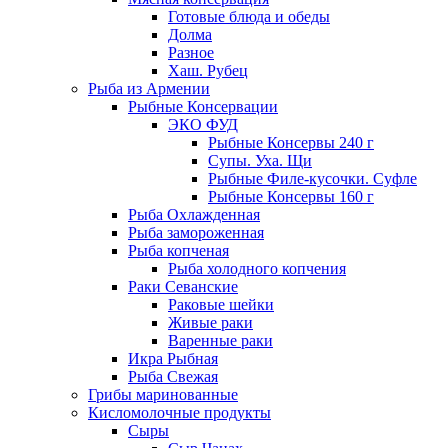
Готовые блюда и обеды
Долма
Разное
Хаш. Рубец
Рыба из Армении
Рыбные Консервации
ЭКО ФУД
Рыбные Консервы 240 г
Супы. Уха. Щи
Рыбные Филе-кусочки. Суфле
Рыбные Консервы 160 г
Рыба Охлажденная
Рыба замороженная
Рыба копченая
Рыба холодного копчения
Раки Севанские
Раковые шейки
Живые раки
Варенные раки
Икра Рыбная
Рыба Свежая
Грибы маринованные
Кисломолочные продукты
Сыры