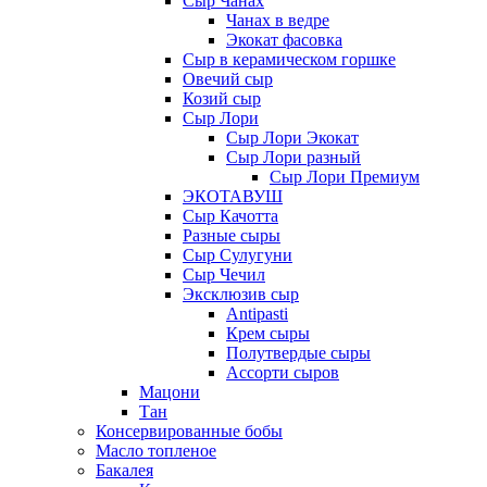
Сыр Чанах
Чанах в ведре
Экокат фасовка
Сыр в керамическом горшке
Овечий сыр
Козий сыр
Сыр Лори
Сыр Лори Экокат
Сыр Лори разный
Сыр Лори Премиум
ЭКОТАВУШ
Сыр Качотта
Разные сыры
Сыр Сулугуни
Сыр Чечил
Эксклюзив сыр
Antipasti
Крем сыры
Полутвердые сыры
Ассорти сыров
Мацони
Тан
Консервированные бобы
Масло топленое
Бакалея