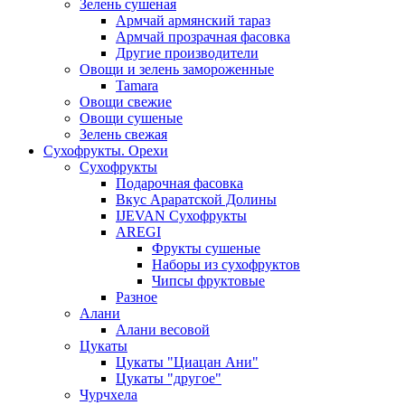
Зелень сушеная
Армчай армянский тараз
Армчай прозрачная фасовка
Другие производители
Овощи и зелень замороженные
Tamara
Овощи свежие
Овощи сушеные
Зелень свежая
Сухофрукты. Орехи
Сухофрукты
Подарочная фасовка
Вкус Араратской Долины
IJEVAN Сухофрукты
AREGI
Фрукты сушеные
Наборы из сухофруктов
Чипсы фруктовые
Разное
Алани
Алани весовой
Цукаты
Цукаты "Циацан Ани"
Цукаты "другое"
Чурчхела