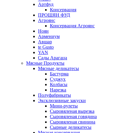
Артфуд
Консервация
ПРОШЯН ФУД
Агроянс
Консервация Агроянс
Ноян
Армениум
Авшар
te Gusto
YAN
Сады Арагаца
Мясные Продукты
Мясные деликатесы
Бастурма
Суджух
Колбасы
Нарезка
Полуфабрикаты
Эксклюзивные закуски
Мини-рулеты
Сыровяленая вырезка
Сыровяленая говядина
Сыровяленая свинина
Сырные деликатесы
Мясная консервация