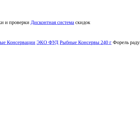
ки и проверки
Дисконтная система
скидок
ые Консервации
ЭКО ФУД
Рыбные Консервы 240 г
Форель раду