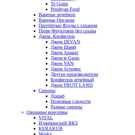
Te Gusto
Proshyan Food
Варенье лечебное
Варенье Органик
Протёртые Ягоды с сахаром
Пюре Фруктовое без сахара
Джем. Конфитюр
Джем IJEVAN
Джем Шамб
Джем Арарат
Джем te Gusto
Джем YAN
Джем Агроянс
Другие производители
Конфитюр лечебный
Джем FRUIT LAND
Сиропы
Дошаб
Полезные сладости
Разные сиропы
Овощные консервы
VITAL
Иджеванский ВКЗ
KERAKUR
Wosky