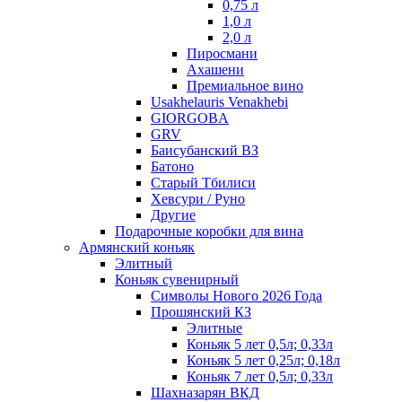
0,75 л
1,0 л
2,0 л
Пиросмани
Ахашени
Премиальное вино
Usakhelauris Venakhebi
GIORGOBA
GRV
Баисубанский ВЗ
Батоно
Старый Тбилиси
Хевсури / Руно
Другие
Подарочные коробки для вина
Армянский коньяк
Элитный
Коньяк сувенирный
Символы Нового 2026 Года
Прошянский КЗ
Элитные
Коньяк 5 лет 0,5л; 0,33л
Коньяк 5 лет 0,25л; 0,18л
Коньяк 7 лет 0,5л; 0,33л
Шахназарян ВКД