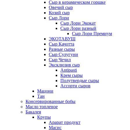
Сыр в керамическом горшке
Овечий сыр
Козий сыр
Сыр Лори
Сыр Лори Экокат
Сыр Лори разный
Сыр Лори Премиум
ЭКОТАВУШ
Сыр Качотта
Разные сыры
Сыр Сулугуни
Сыр Чечил
Эксклюзив сыр
Antipasti
Крем сыры
Полутвердые сыры
Ассорти сыров
Мацони
Тан
Консервированные бобы
Масло топленое
Бакалея
Крупы
Арарат продукт
Масис