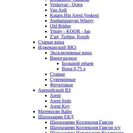
Voskevaz - Qotot
Van Ardi
Kataro.Hin Areni.Voskeni
Jraghatspanyan Winery
Old Bridge
Trinity - KOOR - Jan
Z'art, Tushpa, Keush
Старые вина
Иджеванский ВК3
Эксклюзивные вина
Виноградное
Большой объем
Вина 0,75 л
Старые
Сувенирные
Фруктовые
Аренийский ВЗ
Areni
Areni fruits
Areni Key
Матевосян Вайн
Шахназарян ЕКД
Шахназарян Коллекция Гаясон
Шахназарян Коллекция Гаясон п/у
Шахназарян Новогодняя Коллекция