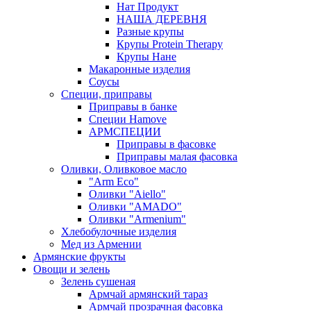
Нат Продукт
НАША ДЕРЕВНЯ
Разные крупы
Крупы Protein Therapy
Крупы Нане
Макаронные изделия
Соусы
Специи, приправы
Приправы в банке
Специи Hamove
АРМСПЕЦИИ
Приправы в фасовке
Приправы малая фасовка
Оливки, Оливковое масло
"Arm Eco"
Оливки "Aiello"
Оливки "AMADO"
Оливки "Armenium"
Хлебобулочные изделия
Мед из Армении
Армянские фрукты
Овощи и зелень
Зелень сушеная
Армчай армянский тараз
Армчай прозрачная фасовка