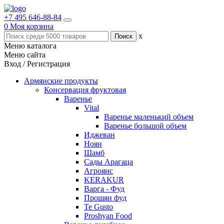
+7 495 646-88-84
0
Моя корзина
x
Меню каталога
Меню сайта
Вход / Регистрация
Армянские продукты
Консервация фруктовая
Варенье
Vital
Варенье маленький объем
Варенье большой объем
Иджеван
Ноян
Шамб
Сады Арагаца
Агроянс
KERAKUR
Варга - Фуд
Прошян фуд
Te Gusto
Proshyan Food