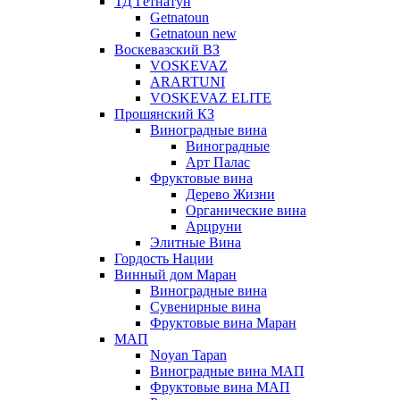
ТД Гетнатун
Getnatoun
Getnatoun new
Воскевазский ВЗ
VOSKEVAZ
ARARTUNI
VOSKEVAZ ELITE
Прошянский КЗ
Виноградные вина
Виноградные
Арт Палас
Фруктовые вина
Дерево Жизни
Органические вина
Арцруни
Элитные Вина
Гордость Нации
Винный дом Маран
Виноградные вина
Сувенирные вина
Фруктовые вина Маран
МАП
Noyan Tapan
Виноградные вина МАП
Фруктовые вина МАП