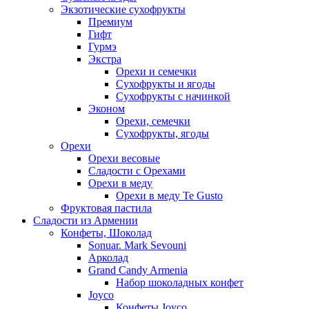
Экзотические сухофрукты
Премиум
Гифт
Гурмэ
Экстра
Орехи и семечки
Сухофрукты и ягоды
Сухофрукты с начинкой
Эконом
Орехи, семечки
Сухофрукты, ягоды
Орехи
Орехи весовые
Сладости с Орехами
Орехи в меду
Орехи в меду Te Gusto
Фруктовая пастила
Сладости из Армении
Конфеты, Шоколад
Sonuar. Mark Sevouni
Арколад
Grand Candy Armenia
Набор шоколадных конфет
Joyco
Конфеты Joyco