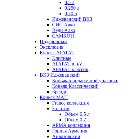
0,5 л
0,250 л
0,70 л
Иджеванский ВКЗ
СИС Алко
Веди Алко
САМКОН
Подарочный
Эксклюзив
Коньяк АРАРАТ
Элитные
АРАРАТ в п/у
АРАРАТ классик
ВКЗ Иджеванский
Коньяк в подарочной упаковке
Коньяк Классический
Бренди
Коньяк МАП
France коллекция
Золотой
Объем 0,5 л
Объем 0,7 л
АРМА коллекция
Горная Армения
Айвазовский