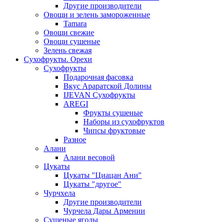
Другие производители
Овощи и зелень замороженные
Tamara
Овощи свежие
Овощи сушеные
Зелень свежая
Сухофрукты. Орехи
Сухофрукты
Подарочная фасовка
Вкус Араратской Долины
IJEVAN Сухофрукты
AREGI
Фрукты сушеные
Наборы из сухофруктов
Чипсы фруктовые
Разное
Алани
Алани весовой
Цукаты
Цукаты "Циацан Ани"
Цукаты "другое"
Чурчхела
Другие производители
Чурчела Дары Армении
Сушеные ягоды