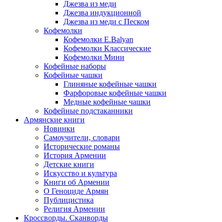
Джезва из меди
Джезва индукционной
Джезва из меди с Песком
Кофемолки
Кофемолки E.Balyan
Кофемолки Классические
Кофемолки Мини
Кофейные наборы
Кофейные чашки
Глиняные кофейные чашки
Фарфоровые кофейные чашки
Медные кофейные чашки
Кофейные подстаканники
Армянские книги
Новинки
Самоучители, словари
Исторические романы
История Армении
Детские книги
Иcкусство и культура
Книги об Армении
О Геноциде Армян
Публицистика
Религия Армении
Кроссворды. Сканворды