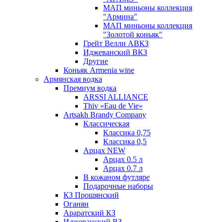
МАП миньоны коллекция
"Армина"
МАП миньоны коллекция
"Золотой коньяк"
Грейт Велли АВКЗ
Иджеванский ВКЗ
Другие
Коньяк Armenia wine
Армянская водка
Премиум водка
ARSSI ALLIANCE
Thiv «Eau de Vie»
Artsakh Brandy Company
Классическая
Классика 0,75
Классика 0,5
Арцах NEW
Арцах 0.5 л
Арцах 0.7 л
В кожаном футляре
Подарочные наборы
КЗ Прошянский
Оганян
Араратский КЗ
Иджеванский ВЗ