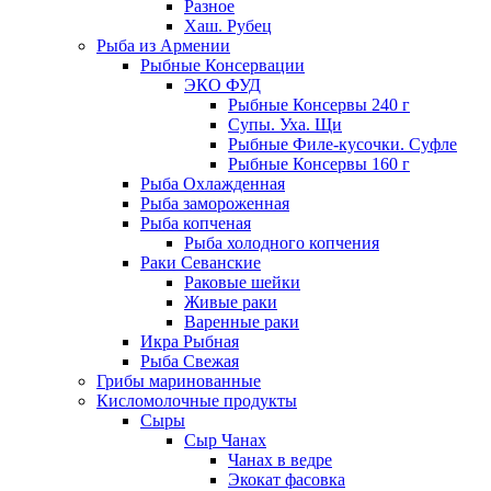
Разное
Хаш. Рубец
Рыба из Армении
Рыбные Консервации
ЭКО ФУД
Рыбные Консервы 240 г
Супы. Уха. Щи
Рыбные Филе-кусочки. Суфле
Рыбные Консервы 160 г
Рыба Охлажденная
Рыба замороженная
Рыба копченая
Рыба холодного копчения
Раки Севанские
Раковые шейки
Живые раки
Варенные раки
Икра Рыбная
Рыба Свежая
Грибы маринованные
Кисломолочные продукты
Сыры
Сыр Чанах
Чанах в ведре
Экокат фасовка