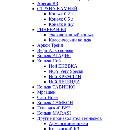
Арегак КЗ
СТРАНА КАМНЕЙ
Коньяк 0,2 л.
Коньяк 0,5 л.
Коньяк в п/у
ГИНЕВАН ВЗ
Эксклюзивный коньяк
Классический коньяк
Аркон Трейд
Веди-Алко коньяк
Коньяк АРАДИС
Коньяк Ной
Ной ЕКВВКА
NOY Very Special
Ной КРЕМЛИН
Ной ЛЕГЕНДА
Коньяк ТАВИНКО
Мргашен
Саят Нова
Коньяк САМКОН
Егвардский ВКЗ
Коньяк MARASI
Другие производители коньяков
Армянские коньяки
Кизлярский КЗ