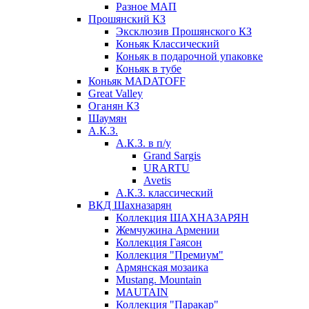
Разное МАП
Прошянский КЗ
Эксклюзив Прошянского КЗ
Коньяк Классический
Коньяк в подарочной упаковке
Коньяк в тубе
Коньяк MADATOFF
Great Valley
Оганян КЗ
Шаумян
А.К.З.
А.К.З. в п/у
Grand Sargis
URARTU
Avetis
А.К.З. классический
ВКД Шахназарян
Коллекция ШАХНАЗАРЯН
Жемчужина Армении
Коллекция Гаясон
Коллекция "Премиум"
Армянская мозаика
Mustang. Mountain
MAUTAIN
Коллекция "Паракар"