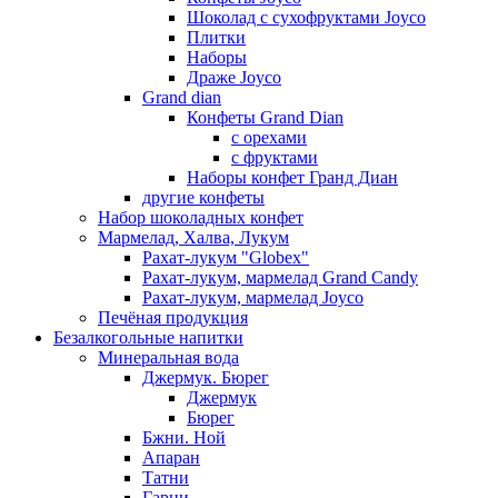
Шоколад с сухофруктами Joyco
Плитки
Наборы
Драже Joyco
Grand dian
Конфеты Grand Dian
с орехами
с фруктами
Наборы конфет Гранд Диан
другие конфеты
Набор шоколадных конфет
Мармелад, Халва, Лукум
Рахат-лукум "Globex"
Рахат-лукум, мармелад Grand Candy
Рахат-лукум, мармелад Joyco
Печёная продукция
Безалкогольные напитки
Минеральная вода
Джермук. Бюрег
Джермук
Бюрег
Бжни. Ной
Апаран
Татни
Гарни