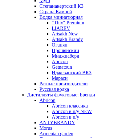
Муш
Степанакертский КЗ
Страна Камней
Водка миниатюрная
"Thiv" Premium
LIAREV
Artsakh New
Artsakh Brandy
Оганян
Прошянский
Миджнаберд
Abricon
Getnatoun
Иджеванский ВКЗ
Мараси
Разные производители
Русская водка
Дистилляты фруктовые; Бренди
Abricon
Abricon классика
Abricon в п/у NEW
Abricon в п/у
ANTYBRANDY
Morus
Armenian garden