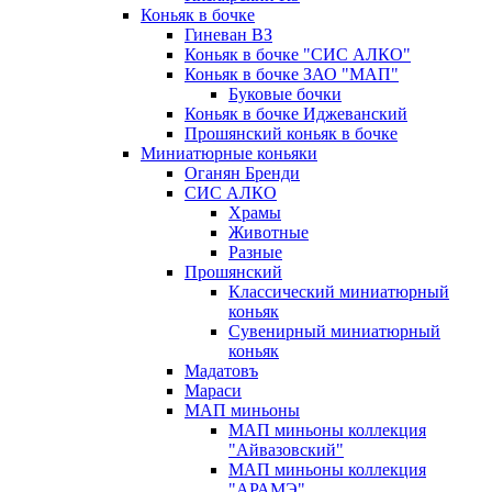
Коньяк в бочке
Гиневан ВЗ
Коньяк в бочке "СИС АЛКО"
Коньяк в бочке ЗАО "МАП"
Буковые бочки
Коньяк в бочке Иджеванский
Прошянский коньяк в бочке
Миниатюрные коньяки
Оганян Бренди
СИС АЛКО
Храмы
Животные
Разные
Прошянский
Классический миниатюрный
коньяк
Сувенирный миниатюрный
коньяк
Мадатовъ
Мараси
МАП миньоны
МАП миньоны коллекция
"Айвазовский"
МАП миньоны коллекция
"АРАМЭ"