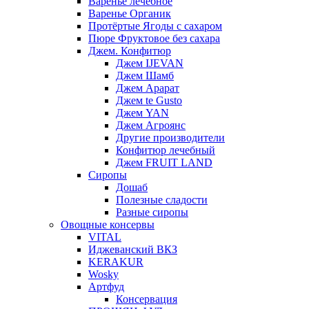
Варенье лечебное
Варенье Органик
Протёртые Ягоды с сахаром
Пюре Фруктовое без сахара
Джем. Конфитюр
Джем IJEVAN
Джем Шамб
Джем Арарат
Джем te Gusto
Джем YAN
Джем Агроянс
Другие производители
Конфитюр лечебный
Джем FRUIT LAND
Сиропы
Дошаб
Полезные сладости
Разные сиропы
Овощные консервы
VITAL
Иджеванский ВКЗ
KERAKUR
Wosky
Артфуд
Консервация