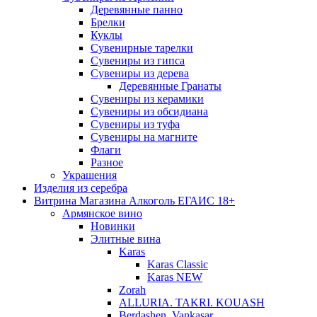
Деревянные панно
Брелки
Куклы
Сувенирные тарелки
Сувениры из гипса
Сувениры из дерева
Деревянные Гранаты
Сувениры из керамики
Сувениры из обсидиана
Сувениры из туфа
Сувениры на магните
Флаги
Разное
Украшения
Изделия из серебра
Витрина Магазина Алкоголь ЕГАИС 18+
Армянское вино
Новинки
Элитные вина
Karas
Karas Classic
Karas NEW
Zorah
ALLURIA. TAKRI. KOUASH
Berdashen. Vankasar