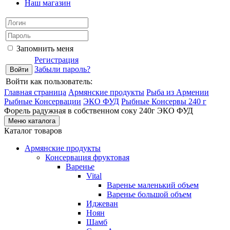
Наш магазин
Запомнить меня
Регистрация
Забыли пароль?
Войти как пользователь:
Главная страница
Армянские продукты
Рыба из Армении
Рыбные Консервации
ЭКО ФУД
Рыбные Консервы 240 г
Форель радужная в собственном соку 240г ЭКО ФУД
Меню каталога
Каталог товаров
Армянские продукты
Консервация фруктовая
Варенье
Vital
Варенье маленький объем
Варенье большой объем
Иджеван
Ноян
Шамб