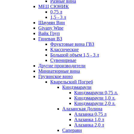
Разные вина
МЕЦ СЮНИК
0,75 л
1,5 - 3 л
Шаумян Вин
Givany Wine
Вайк Груп
Гиневан ВЗ
Фруктовые вина ГВЗ
Классические
Большой объем 1,5 - 3 л
Сувенирные
Другие производители
Миниатюрные вина
Грузинское вино
Кварельский Погреб
Киндзмараули
Киндзмараули 0,75 л.
Киндзмараули 1,0 л.
Киндзмараули 2,0 л.
Алазанская Долина
Алазанка 0,75 л
Алазанка 1,0 л
Алазанка 2,0 л
Саперави