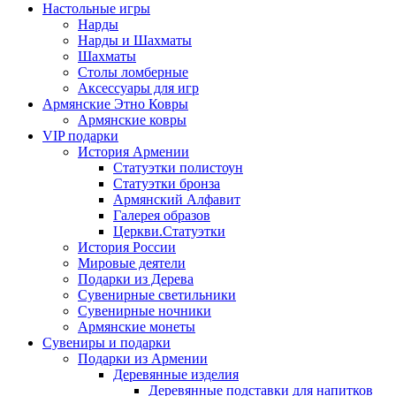
Настольные игры
Нарды
Нарды и Шахматы
Шахматы
Столы ломберные
Аксессуары для игр
Армянские Этно Ковры
Армянские ковры
VIP подарки
История Армении
Статуэтки полистоун
Статуэтки бронза
Армянский Алфавит
Галерея образов
Церкви.Статуэтки
История России
Мировые деятели
Подарки из Дерева
Сувенирные светильники
Сувенирные ночники
Армянские монеты
Сувениры и подарки
Подарки из Армении
Деревянные изделия
Деревянные подставки для напитков