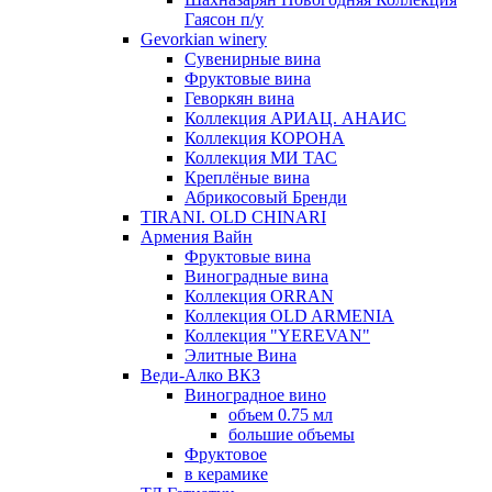
Гаясон п/у
Gevorkian winery
Сувенирные вина
Фруктовые вина
Геворкян вина
Коллекция АРИАЦ. АНАИС
Коллекция КОРОНА
Коллекция МИ ТАС
Креплёные вина
Абрикосовый Бренди
TIRANI. OLD CHINARI
Армения Вайн
Фруктовые вина
Виноградные вина
Коллекция ORRAN
Коллекция OLD ARMENIA
Коллекция "YEREVAN"
Элитные Вина
Веди-Алко ВКЗ
Виноградное вино
объем 0.75 мл
большие объемы
Фруктовое
в керамике