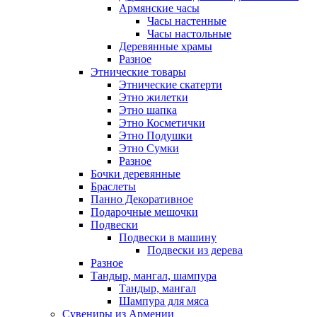
Армянские часы
Часы настенные
Часы настольные
Деревянные храмы
Разное
Этнические товары
Этнические скатерти
Этно жилетки
Этно шапка
Этно Косметички
Этно Подушки
Этно Сумки
Разное
Бочки деревянные
Браслеты
Панно Декоративное
Подарочные мешочки
Подвески
Подвески в машину
Подвески из дерева
Разное
Тандыр, мангал, шампура
Тандыр, мангал
Шампура для мяса
Сувениры из Армении