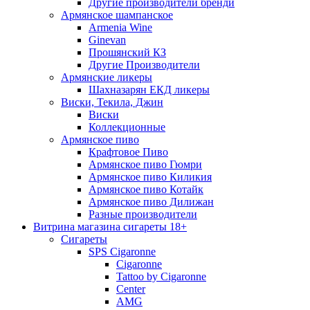
Другие производители бренди
Армянское шампанское
Armenia Wine
Ginevan
Прошянский КЗ
Другие Производители
Армянские ликеры
Шахназарян ЕКД ликеры
Виски, Текила, Джин
Виски
Коллекционные
Армянское пиво
Крафтовое Пиво
Армянское пиво Гюмри
Армянское пиво Киликия
Армянское пиво Котайк
Армянское пиво Дилижан
Разные производители
Витрина магазина сигареты 18+
Cигареты
SPS Cigaronne
Сigaronne
Tattoo by Cigaronne
Center
AMG