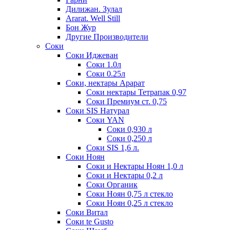
Дилижан. Зулал
Ararat. Well Still
Бон Жур
Другие Производители
Соки
Соки Иджеван
Соки 1.0л
Соки 0.25л
Соки, нектары Арарат
Соки нектары Тетрапак 0,97
Соки Премиум ст. 0,75
Соки SIS Натурал
Соки YAN
Соки 0,930 л
Соки 0,250 л
Соки SIS 1,6 л.
Соки Ноян
Соки и Нектары Ноян 1,0 л
Соки и Нектары 0,2 л
Соки Органик
Соки Ноян 0,75 л стекло
Соки Ноян 0,25 л стекло
Соки Витал
Соки te Gusto