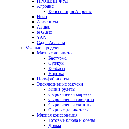
ПРОШЯН ФУД
Агроянс
Консервация Агроянс
Ноян
Армениум
Авшар
te Gusto
YAN
Сады Арагаца
Мясные Продукты
Мясные деликатесы
Бастурма
Суджух
Колбасы
Нарезка
Полуфабрикаты
Эксклюзивные закуски
Мини-рулеты
Сыровяленая вырезка
Сыровяленая говядина
Сыровяленая свинина
Сырные деликатесы
Мясная консервация
Готовые блюда и обеды
Долма