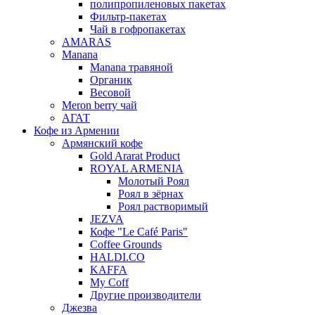
полипропиленовых пакетах
Фильтр-пакетах
Чай в гофропакетах
AMARAS
Manana
Manana травяной
Органик
Весовой
Meron berry чай
АГАТ
Кофе из Армении
Армянский кофе
Gold Ararat Product
ROYAL ARMENIA
Молотый Роял
Роял в зёрнах
Роял растворимый
JEZVA
Кофе "Le Café Paris"
Coffee Grounds
HALDI.CO
KAFFA
My Coff
Другие производители
Джезва