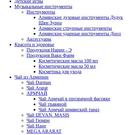
Детские игры
Музыкальные инструменты
Инструменты
Армянские духовые инструменты Дудук
Шви Зурна
Армянские струнные инструменты
Армянские ударные инструменты Доол
Аксессуары
Красота и здоровье
Продукция Нарин - Э
Продукция Ваки Фарм
Косметические масла 100 мл
Косметические масла 50 мл
Косметика для ухода
Чай из Армении
Чай Darman
Чай Ararat
АРМЧАЙ
Чай Армчай в прозрачной фасовке
Чай травяной
Чай Армчай армянский тараз
Чай IJEVAN. MASIS
Чай Гюмри
Чай Нане
MEGA ARARAT