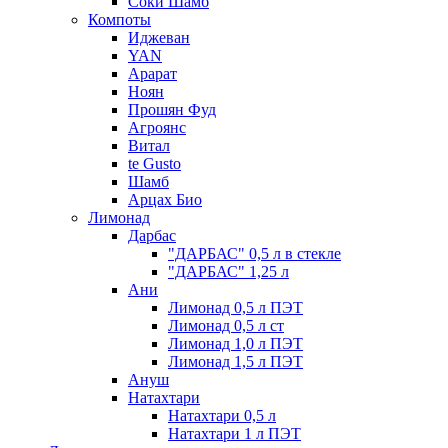
Соки Шамб
Компоты
Иджеван
YAN
Арарат
Ноян
Прошян Фуд
Агроянс
Витал
te Gusto
Шамб
Арцах Био
Лимонад
Дарбас
"ДАРБАС" 0,5 л в стекле
"ДАРБАС" 1,25 л
Ани
Лимонад 0,5 л ПЭТ
Лимонад 0,5 л ст
Лимонад 1,0 л ПЭТ
Лимонад 1,5 л ПЭТ
Ануш
Натахтари
Натахтари 0,5 л
Натахтари 1 л ПЭТ