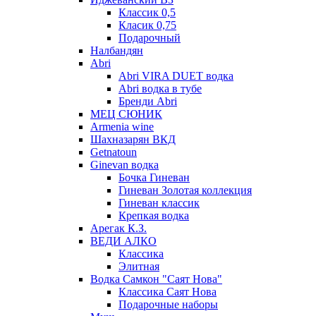
Классик 0,5
Класик 0,75
Подарочный
Налбандян
Abri
Abri VIRA DUET водка
Abri водка в тубе
Бренди Abri
МЕЦ СЮНИК
Armenia wine
Шахназарян ВКД
Getnatoun
Ginevan водка
Бочка Гиневан
Гиневан Золотая коллекция
Гиневан классик
Крепкая водка
Арегак К.З.
ВЕДИ АЛКО
Классика
Элитная
Водка Самкон "Саят Нова"
Классика Саят Нова
Подарочные наборы