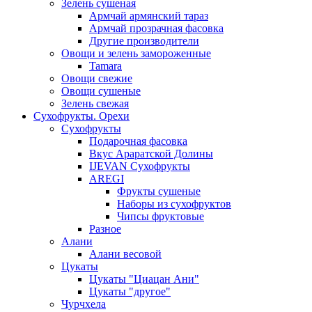
Зелень сушеная
Армчай армянский тараз
Армчай прозрачная фасовка
Другие производители
Овощи и зелень замороженные
Tamara
Овощи свежие
Овощи сушеные
Зелень свежая
Сухофрукты. Орехи
Сухофрукты
Подарочная фасовка
Вкус Араратской Долины
IJEVAN Сухофрукты
AREGI
Фрукты сушеные
Наборы из сухофруктов
Чипсы фруктовые
Разное
Алани
Алани весовой
Цукаты
Цукаты "Циацан Ани"
Цукаты "другое"
Чурчхела