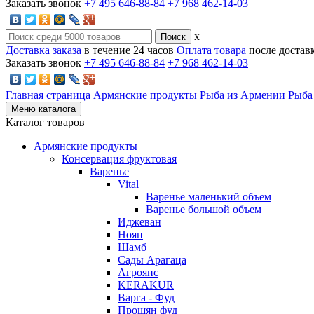
Заказать звонок
+7 495 646-88-84
+7 968 462-14-03
x
Доставка заказа
в течение 24 часов
Оплата товара
после достав
Заказать звонок
+7 495 646-88-84
+7 968 462-14-03
Главная страница
Армянские продукты
Рыба из Армении
Рыба
Меню каталога
Каталог товаров
Армянские продукты
Консервация фруктовая
Варенье
Vital
Варенье маленький объем
Варенье большой объем
Иджеван
Ноян
Шамб
Сады Арагаца
Агроянс
KERAKUR
Варга - Фуд
Прошян фуд