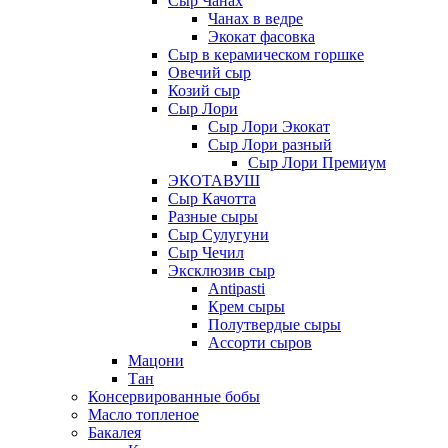
Сыр Чанах
Чанах в ведре
Экокат фасовка
Сыр в керамическом горшке
Овечий сыр
Козий сыр
Сыр Лори
Сыр Лори Экокат
Сыр Лори разный
Сыр Лори Премиум
ЭКОТАВУШ
Сыр Качотта
Разные сыры
Сыр Сулугуни
Сыр Чечил
Эксклюзив сыр
Antipasti
Крем сыры
Полутвердые сыры
Ассорти сыров
Мацони
Тан
Консервированные бобы
Масло топленое
Бакалея