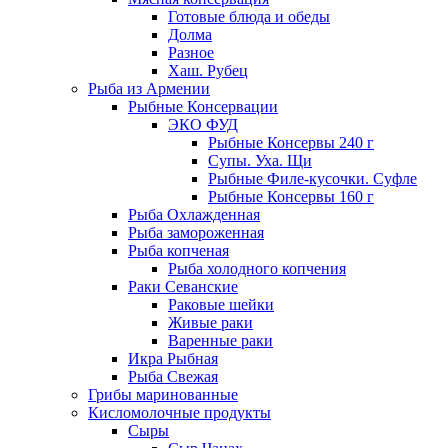
Готовые блюда и обеды
Долма
Разное
Хаш. Рубец
Рыба из Армении
Рыбные Консервации
ЭКО ФУД
Рыбные Консервы 240 г
Супы. Уха. Щи
Рыбные Филе-кусочки. Суфле
Рыбные Консервы 160 г
Рыба Охлажденная
Рыба замороженная
Рыба копченая
Рыба холодного копчения
Раки Севанские
Раковые шейки
Живые раки
Варенные раки
Икра Рыбная
Рыба Свежая
Грибы маринованные
Кисломолочные продукты
Сыры