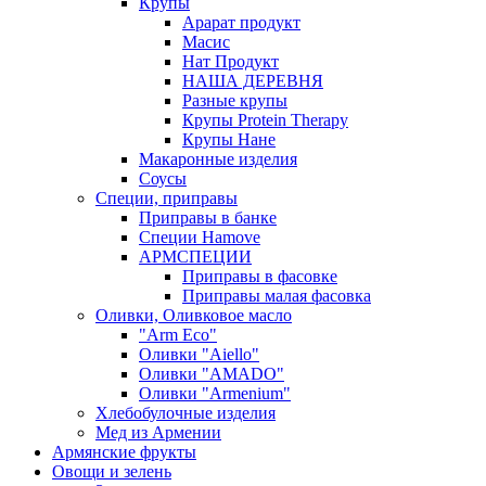
Крупы
Арарат продукт
Масис
Нат Продукт
НАША ДЕРЕВНЯ
Разные крупы
Крупы Protein Therapy
Крупы Нане
Макаронные изделия
Соусы
Специи, приправы
Приправы в банке
Специи Hamove
АРМСПЕЦИИ
Приправы в фасовке
Приправы малая фасовка
Оливки, Оливковое масло
"Arm Eco"
Оливки "Aiello"
Оливки "AMADO"
Оливки "Armenium"
Хлебобулочные изделия
Мед из Армении
Армянские фрукты
Овощи и зелень