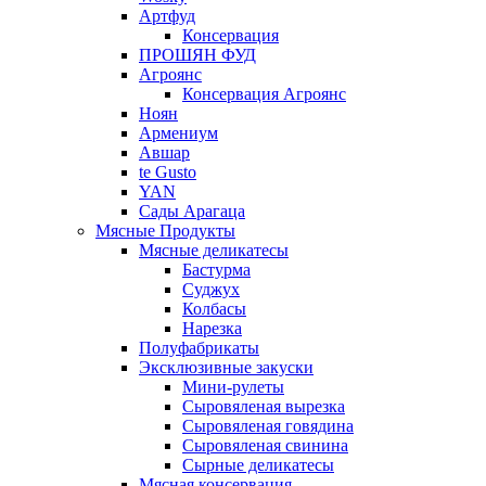
Артфуд
Консервация
ПРОШЯН ФУД
Агроянс
Консервация Агроянс
Ноян
Армениум
Авшар
te Gusto
YAN
Сады Арагаца
Мясные Продукты
Мясные деликатесы
Бастурма
Суджух
Колбасы
Нарезка
Полуфабрикаты
Эксклюзивные закуски
Мини-рулеты
Сыровяленая вырезка
Сыровяленая говядина
Сыровяленая свинина
Сырные деликатесы
Мясная консервация