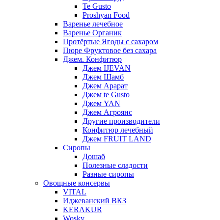
Te Gusto
Proshyan Food
Варенье лечебное
Варенье Органик
Протёртые Ягоды с сахаром
Пюре Фруктовое без сахара
Джем. Конфитюр
Джем IJEVAN
Джем Шамб
Джем Арарат
Джем te Gusto
Джем YAN
Джем Агроянс
Другие производители
Конфитюр лечебный
Джем FRUIT LAND
Сиропы
Дошаб
Полезные сладости
Разные сиропы
Овощные консервы
VITAL
Иджеванский ВКЗ
KERAKUR
Wosky