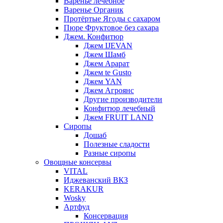
Варенье лечебное
Варенье Органик
Протёртые Ягоды с сахаром
Пюре Фруктовое без сахара
Джем. Конфитюр
Джем IJEVAN
Джем Шамб
Джем Арарат
Джем te Gusto
Джем YAN
Джем Агроянс
Другие производители
Конфитюр лечебный
Джем FRUIT LAND
Сиропы
Дошаб
Полезные сладости
Разные сиропы
Овощные консервы
VITAL
Иджеванский ВКЗ
KERAKUR
Wosky
Артфуд
Консервация