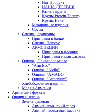
Нат Продукт
НАША ДЕРЕВНЯ
Разные крупы
Крупы Protein Therapy
Крупы Нане
Макаронные изделия
Соусы
Специи, приправы
Приправы в банке
Специи Hamove
АРМСПЕЦИИ
Приправы в фасовке
Приправы малая фасовка
Оливки, Оливковое масло
"Arm Eco"
Оливки "Aiello"
Оливки "AMADO"
Оливки "Armenium"
Хлебобулочные изделия
Мед из Армении
Армянские фрукты
Овощи и зелень
Зелень сушеная
Армчай армянский тараз
Армчай прозрачная фасовка