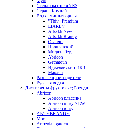
Муш
Степанакертский КЗ
Страна Камней
Водка миниатюрная
"Thiv" Premium
LIAREV
Artsakh New
Artsakh Brandy
Оганян
Прошянский
Миджнаберд
Abricon
Getnatoun
Иджеванский ВКЗ
Мараси
Разные производители
Русская водка
Дистилляты фруктовые; Бренди
Abricon
Abricon классика
Abricon в п/у NEW
Abricon в п/у
ANTYBRANDY
Morus
Armenian garden