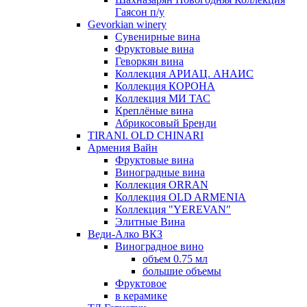
Гаясон п/у
Gevorkian winery
Сувенирные вина
Фруктовые вина
Геворкян вина
Коллекция АРИАЦ. АНАИС
Коллекция КОРОНА
Коллекция МИ ТАС
Креплёные вина
Абрикосовый Бренди
TIRANI. OLD CHINARI
Армения Вайн
Фруктовые вина
Виноградные вина
Коллекция ORRAN
Коллекция OLD ARMENIA
Коллекция "YEREVAN"
Элитные Вина
Веди-Алко ВКЗ
Виноградное вино
объем 0.75 мл
большие объемы
Фруктовое
в керамике