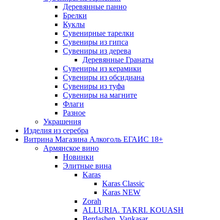
Деревянные панно
Брелки
Куклы
Сувенирные тарелки
Сувениры из гипса
Сувениры из дерева
Деревянные Гранаты
Сувениры из керамики
Сувениры из обсидиана
Сувениры из туфа
Сувениры на магните
Флаги
Разное
Украшения
Изделия из серебра
Витрина Магазина Алкоголь ЕГАИС 18+
Армянское вино
Новинки
Элитные вина
Karas
Karas Classic
Karas NEW
Zorah
ALLURIA. TAKRI. KOUASH
Berdashen. Vankasar