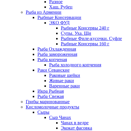
Разное
Хаш. Рубец
Рыба из Армении
Рыбные Консервации
ЭКО ФУД
Рыбные Консервы 240 г
Супы. Уха. Щи
Рыбные Филе-кусочки. Суфле
Рыбные Консервы 160 г
Рыба Охлажденная
Рыба замороженная
Рыба копченая
Рыба холодного копчения
Раки Севанские
Раковые шейки
Живые раки
Варенные раки
Икра Рыбная
Рыба Свежая
Грибы маринованные
Кисломолочные продукты
Сыры
Сыр Чанах
Чанах в ведре
Экокат фасовка