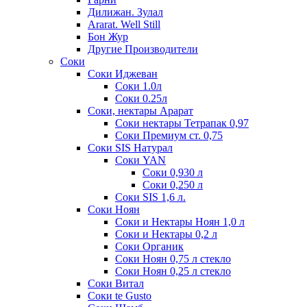
Дилижан. Зулал
Ararat. Well Still
Бон Жур
Другие Производители
Соки
Соки Иджеван
Соки 1.0л
Соки 0.25л
Соки, нектары Арарат
Соки нектары Тетрапак 0,97
Соки Премиум ст. 0,75
Соки SIS Натурал
Соки YAN
Соки 0,930 л
Соки 0,250 л
Соки SIS 1,6 л.
Соки Ноян
Соки и Нектары Ноян 1,0 л
Соки и Нектары 0,2 л
Соки Органик
Соки Ноян 0,75 л стекло
Соки Ноян 0,25 л стекло
Соки Витал
Соки te Gusto