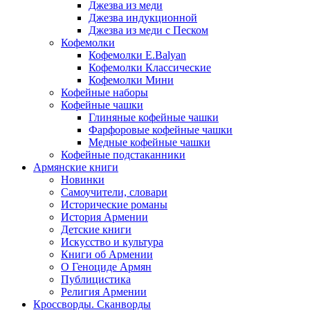
Джезва из меди
Джезва индукционной
Джезва из меди с Песком
Кофемолки
Кофемолки E.Balyan
Кофемолки Классические
Кофемолки Мини
Кофейные наборы
Кофейные чашки
Глиняные кофейные чашки
Фарфоровые кофейные чашки
Медные кофейные чашки
Кофейные подстаканники
Армянские книги
Новинки
Самоучители, словари
Исторические романы
История Армении
Детские книги
Иcкусство и культура
Книги об Армении
О Геноциде Армян
Публицистика
Религия Армении
Кроссворды. Сканворды