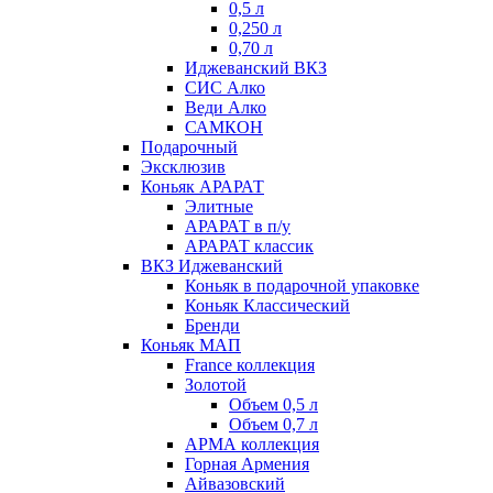
0,5 л
0,250 л
0,70 л
Иджеванский ВКЗ
СИС Алко
Веди Алко
САМКОН
Подарочный
Эксклюзив
Коньяк АРАРАТ
Элитные
АРАРАТ в п/у
АРАРАТ классик
ВКЗ Иджеванский
Коньяк в подарочной упаковке
Коньяк Классический
Бренди
Коньяк МАП
France коллекция
Золотой
Объем 0,5 л
Объем 0,7 л
АРМА коллекция
Горная Армения
Айвазовский