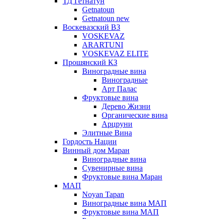
ТД Гетнатун
Getnatoun
Getnatoun new
Воскевазский ВЗ
VOSKEVAZ
ARARTUNI
VOSKEVAZ ELITE
Прошянский КЗ
Виноградные вина
Виноградные
Арт Палас
Фруктовые вина
Дерево Жизни
Органические вина
Арцруни
Элитные Вина
Гордость Нации
Винный дом Маран
Виноградные вина
Сувенирные вина
Фруктовые вина Маран
МАП
Noyan Tapan
Виноградные вина МАП
Фруктовые вина МАП