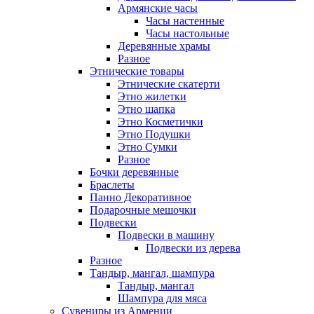
Армянские часы
Часы настенные
Часы настольные
Деревянные храмы
Разное
Этнические товары
Этнические скатерти
Этно жилетки
Этно шапка
Этно Косметички
Этно Подушки
Этно Сумки
Разное
Бочки деревянные
Браслеты
Панно Декоративное
Подарочные мешочки
Подвески
Подвески в машину
Подвески из дерева
Разное
Тандыр, мангал, шампура
Тандыр, мангал
Шампура для мяса
Сувениры из Армении