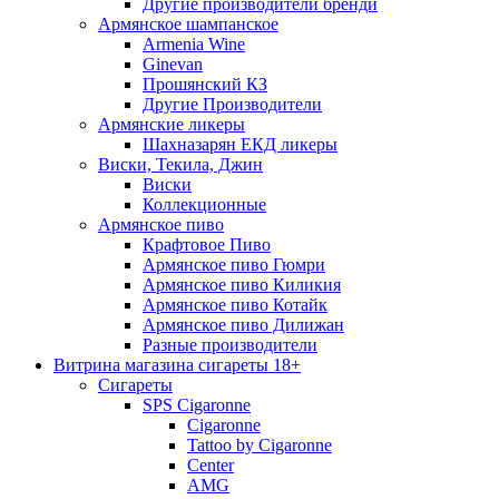
Другие производители бренди
Армянское шампанское
Armenia Wine
Ginevan
Прошянский КЗ
Другие Производители
Армянские ликеры
Шахназарян ЕКД ликеры
Виски, Текила, Джин
Виски
Коллекционные
Армянское пиво
Крафтовое Пиво
Армянское пиво Гюмри
Армянское пиво Киликия
Армянское пиво Котайк
Армянское пиво Дилижан
Разные производители
Витрина магазина сигареты 18+
Cигареты
SPS Cigaronne
Сigaronne
Tattoo by Cigaronne
Center
AMG