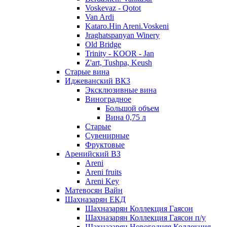
Voskevaz - Qotot
Van Ardi
Kataro.Hin Areni.Voskeni
Jraghatspanyan Winery
Old Bridge
Trinity - KOOR - Jan
Z'art, Tushpa, Keush
Старые вина
Иджеванский ВК3
Эксклюзивные вина
Виноградное
Большой объем
Вина 0,75 л
Старые
Сувенирные
Фруктовые
Аренийский ВЗ
Areni
Areni fruits
Areni Key
Матевосян Вайн
Шахназарян ЕКД
Шахназарян Коллекция Гаясон
Шахназарян Коллекция Гаясон п/у
Шахназарян Новогодняя Коллекция