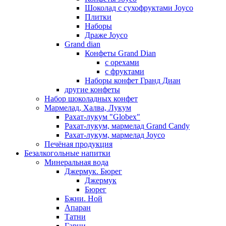
Шоколад с сухофруктами Joyco
Плитки
Наборы
Драже Joyco
Grand dian
Конфеты Grand Dian
с орехами
с фруктами
Наборы конфет Гранд Диан
другие конфеты
Набор шоколадных конфет
Мармелад, Халва, Лукум
Рахат-лукум "Globex"
Рахат-лукум, мармелад Grand Candy
Рахат-лукум, мармелад Joyco
Печёная продукция
Безалкогольные напитки
Минеральная вода
Джермук. Бюрег
Джермук
Бюрег
Бжни. Ной
Апаран
Татни
Гарни