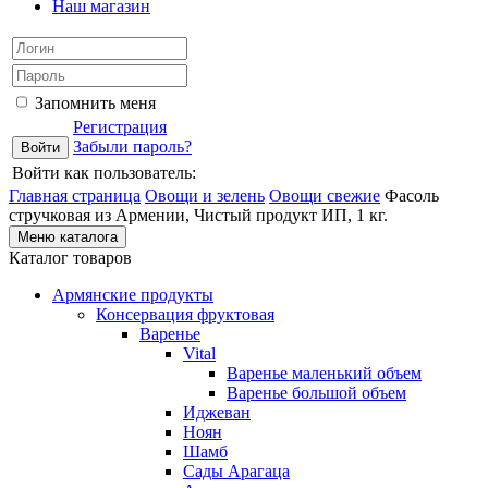
Наш магазин
Запомнить меня
Регистрация
Забыли пароль?
Войти как пользователь:
Главная страница
Овощи и зелень
Овощи свежие
Фасоль
стручковая из Армении, Чистый продукт ИП, 1 кг.
Меню каталога
Каталог товаров
Армянские продукты
Консервация фруктовая
Варенье
Vital
Варенье маленький объем
Варенье большой объем
Иджеван
Ноян
Шамб
Сады Арагаца