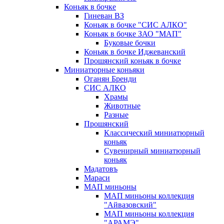
Коньяк в бочке
Гиневан ВЗ
Коньяк в бочке "СИС АЛКО"
Коньяк в бочке ЗАО "МАП"
Буковые бочки
Коньяк в бочке Иджеванский
Прошянский коньяк в бочке
Миниатюрные коньяки
Оганян Бренди
СИС АЛКО
Храмы
Животные
Разные
Прошянский
Классический миниатюрный
коньяк
Сувенирный миниатюрный
коньяк
Мадатовъ
Мараси
МАП миньоны
МАП миньоны коллекция
"Айвазовский"
МАП миньоны коллекция
"АРАМЭ"