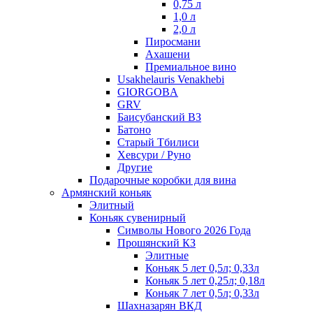
0,75 л
1,0 л
2,0 л
Пиросмани
Ахашени
Премиальное вино
Usakhelauris Venakhebi
GIORGOBA
GRV
Баисубанский ВЗ
Батоно
Старый Тбилиси
Хевсури / Руно
Другие
Подарочные коробки для вина
Армянский коньяк
Элитный
Коньяк сувенирный
Символы Нового 2026 Года
Прошянский КЗ
Элитные
Коньяк 5 лет 0,5л; 0,33л
Коньяк 5 лет 0,25л; 0,18л
Коньяк 7 лет 0,5л; 0,33л
Шахназарян ВКД