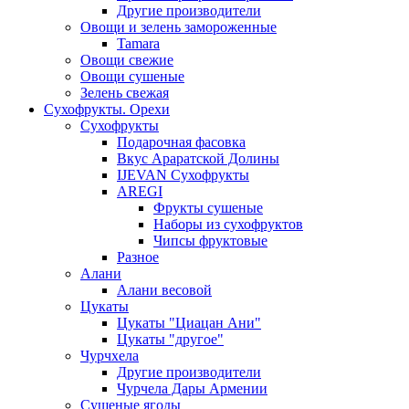
Другие производители
Овощи и зелень замороженные
Tamara
Овощи свежие
Овощи сушеные
Зелень свежая
Сухофрукты. Орехи
Сухофрукты
Подарочная фасовка
Вкус Араратской Долины
IJEVAN Сухофрукты
AREGI
Фрукты сушеные
Наборы из сухофруктов
Чипсы фруктовые
Разное
Алани
Алани весовой
Цукаты
Цукаты "Циацан Ани"
Цукаты "другое"
Чурчхела
Другие производители
Чурчела Дары Армении
Сушеные ягоды