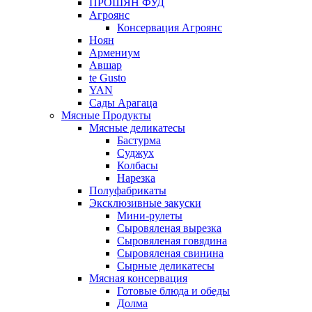
ПРОШЯН ФУД
Агроянс
Консервация Агроянс
Ноян
Армениум
Авшар
te Gusto
YAN
Сады Арагаца
Мясные Продукты
Мясные деликатесы
Бастурма
Суджух
Колбасы
Нарезка
Полуфабрикаты
Эксклюзивные закуски
Мини-рулеты
Сыровяленая вырезка
Сыровяленая говядина
Сыровяленая свинина
Сырные деликатесы
Мясная консервация
Готовые блюда и обеды
Долма