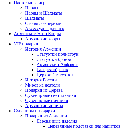
Настольные игры
Нарды
Нарды и Шахматы
Шахматы
Столы ломберные
Аксессуары для игр
Армянские Этно Ковры
Армянские ковры
VIP подарки
История Армении
Статуэтки полистоун
Статуэтки бронза
Армянский Алфавит
Галерея образов
Церкви.Статуэтки
История России
Мировые деятели
Подарки из Дерева
Сувенирные светильники
Сувенирные ночники
Армянские монеты
Сувениры и подарки
Подарки из Армении
Деревянные изделия
Деревянные подставки для напитков