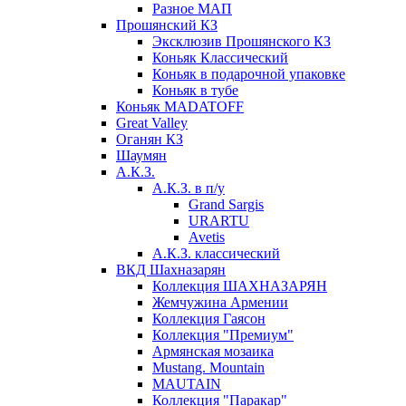
Разное МАП
Прошянский КЗ
Эксклюзив Прошянского КЗ
Коньяк Классический
Коньяк в подарочной упаковке
Коньяк в тубе
Коньяк MADATOFF
Great Valley
Оганян КЗ
Шаумян
А.К.З.
А.К.З. в п/у
Grand Sargis
URARTU
Avetis
А.К.З. классический
ВКД Шахназарян
Коллекция ШАХНАЗАРЯН
Жемчужина Армении
Коллекция Гаясон
Коллекция "Премиум"
Армянская мозаика
Mustang. Mountain
MAUTAIN
Коллекция "Паракар"