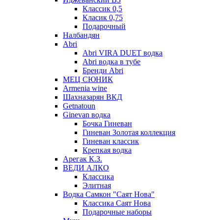
Классик 0,5
Класик 0,75
Подарочный
Налбандян
Abri
Abri VIRA DUET водка
Abri водка в тубе
Бренди Abri
МЕЦ СЮНИК
Armenia wine
Шахназарян ВКД
Getnatoun
Ginevan водка
Бочка Гиневан
Гиневан Золотая коллекция
Гиневан классик
Крепкая водка
Арегак К.З.
ВЕДИ АЛКО
Классика
Элитная
Водка Самкон "Саят Нова"
Классика Саят Нова
Подарочные наборы