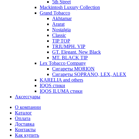
5th Street
Mackintosh Luxury Collection
Grand Tobacco
Akhtamar
Ararat
Nostalgia
Classic
TIP TOP
TRIUMPH. VIP
GT. Elegant. New Black
MT. BLACK TIP
Lex Tobacco Company
Сигареты MORION
Сигареты SOPRANO, LEX, ALEX
KARELIA and others
IQOS стики
IQOS ILUMA стики
Аксессуары
О компании
Каталог
Оплата
Доставка
Контакты
Как купить