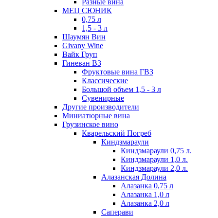
Разные вина
МЕЦ СЮНИК
0,75 л
1,5 - 3 л
Шаумян Вин
Givany Wine
Вайк Груп
Гиневан ВЗ
Фруктовые вина ГВЗ
Классические
Большой объем 1,5 - 3 л
Сувенирные
Другие производители
Миниатюрные вина
Грузинское вино
Кварельский Погреб
Киндзмараули
Киндзмараули 0,75 л.
Киндзмараули 1,0 л.
Киндзмараули 2,0 л.
Алазанская Долина
Алазанка 0,75 л
Алазанка 1,0 л
Алазанка 2,0 л
Саперави