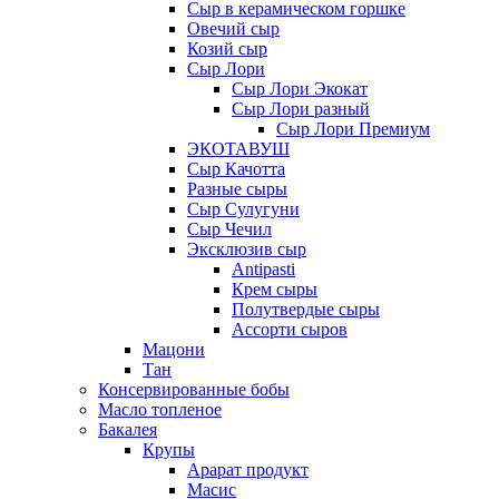
Сыр в керамическом горшке
Овечий сыр
Козий сыр
Сыр Лори
Сыр Лори Экокат
Сыр Лори разный
Сыр Лори Премиум
ЭКОТАВУШ
Сыр Качотта
Разные сыры
Сыр Сулугуни
Сыр Чечил
Эксклюзив сыр
Antipasti
Крем сыры
Полутвердые сыры
Ассорти сыров
Мацони
Тан
Консервированные бобы
Масло топленое
Бакалея
Крупы
Арарат продукт
Масис