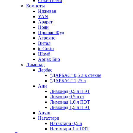
Соки Шамб
Компоты
Иджеван
YAN
Арарат
Ноян
Прошян Фуд
Агроянс
Витал
te Gusto
Шамб
Арцах Био
Лимонад
Дарбас
"ДАРБАС" 0,5 л в стекле
"ДАРБАС" 1,25 л
Ани
Лимонад 0,5 л ПЭТ
Лимонад 0,5 л ст
Лимонад 1,0 л ПЭТ
Лимонад 1,5 л ПЭТ
Ануш
Натахтари
Натахтари 0,5 л
Натахтари 1 л ПЭТ