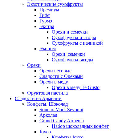
Экзотические сухофрукты
Премиум
Гифт
Гурмэ
Экстра
Орехи и семечки
Сухофрукты и ягоды
Сухофрукты с начинкой
Эконом
Орехи, семечки
Сухофрукты, ягоды
Орехи
Орехи весовые
Сладости с Орехами
Орехи в меду
Орехи в меду Te Gusto
Фруктовая пастила
Сладости из Армении
Конфеты, Шоколад
Sonuar. Mark Sevouni
Арколад
Grand Candy Armenia
Набор шоколадных конфет
Joyco
Конфеты Joyco