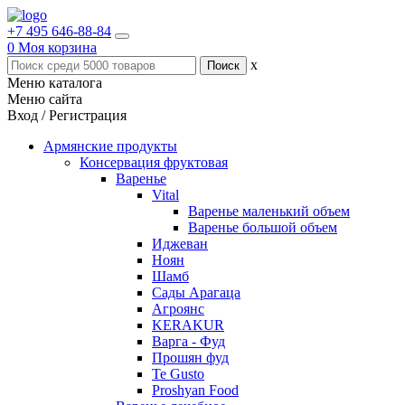
+7 495 646-88-84
0
Моя корзина
x
Меню каталога
Меню сайта
Вход / Регистрация
Армянские продукты
Консервация фруктовая
Варенье
Vital
Варенье маленький объем
Варенье большой объем
Иджеван
Ноян
Шамб
Сады Арагаца
Агроянс
KERAKUR
Варга - Фуд
Прошян фуд
Te Gusto
Proshyan Food