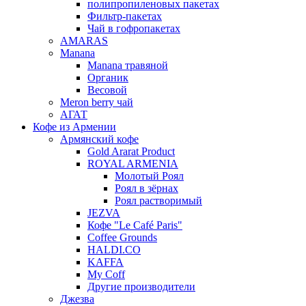
полипропиленовых пакетах
Фильтр-пакетах
Чай в гофропакетах
AMARAS
Manana
Manana травяной
Органик
Весовой
Meron berry чай
АГАТ
Кофе из Армении
Армянский кофе
Gold Ararat Product
ROYAL ARMENIA
Молотый Роял
Роял в зёрнах
Роял растворимый
JEZVA
Кофе "Le Café Paris"
Coffee Grounds
HALDI.CO
KAFFA
My Coff
Другие производители
Джезва