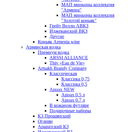
МАП миньоны коллекция
"Армина"
МАП миньоны коллекция
"Золотой коньяк"
Грейт Велли АВКЗ
Иджеванский ВКЗ
Другие
Коньяк Armenia wine
Армянская водка
Премиум водка
ARSSI ALLIANCE
Thiv «Eau de Vie»
Artsakh Brandy Company
Классическая
Классика 0,75
Классика 0,5
Арцах NEW
Арцах 0.5 л
Арцах 0.7 л
В кожаном футляре
Подарочные наборы
КЗ Прошянский
Оганян
Араратский КЗ
Иджеванский ВЗ