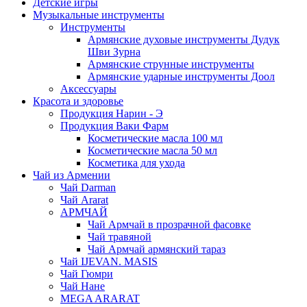
Детские игры
Музыкальные инструменты
Инструменты
Армянские духовые инструменты Дудук
Шви Зурна
Армянские струнные инструменты
Армянские ударные инструменты Доол
Аксессуары
Красота и здоровье
Продукция Нарин - Э
Продукция Ваки Фарм
Косметические масла 100 мл
Косметические масла 50 мл
Косметика для ухода
Чай из Армении
Чай Darman
Чай Ararat
АРМЧАЙ
Чай Армчай в прозрачной фасовке
Чай травяной
Чай Армчай армянский тараз
Чай IJEVAN. MASIS
Чай Гюмри
Чай Нане
MEGA ARARAT