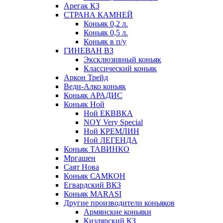
Арегак КЗ
СТРАНА КАМНЕЙ
Коньяк 0,2 л.
Коньяк 0,5 л.
Коньяк в п/у
ГИНЕВАН ВЗ
Эксклюзивный коньяк
Классический коньяк
Аркон Трейд
Веди-Алко коньяк
Коньяк АРАДИС
Коньяк Ной
Ной ЕКВВКА
NOY Very Special
Ной КРЕМЛИН
Ной ЛЕГЕНДА
Коньяк ТАВИНКО
Мргашен
Саят Нова
Коньяк САМКОН
Егвардский ВКЗ
Коньяк MARASI
Другие производители коньяков
Армянские коньяки
Кизлярский КЗ