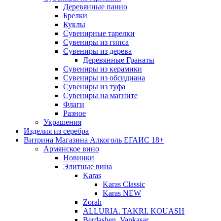
Деревянные панно
Брелки
Куклы
Сувенирные тарелки
Сувениры из гипса
Сувениры из дерева
Деревянные Гранаты
Сувениры из керамики
Сувениры из обсидиана
Сувениры из туфа
Сувениры на магните
Флаги
Разное
Украшения
Изделия из серебра
Витрина Магазина Алкоголь ЕГАИС 18+
Армянское вино
Новинки
Элитные вина
Karas
Karas Classic
Karas NEW
Zorah
ALLURIA. TAKRI. KOUASH
Berdashen. Vankasar