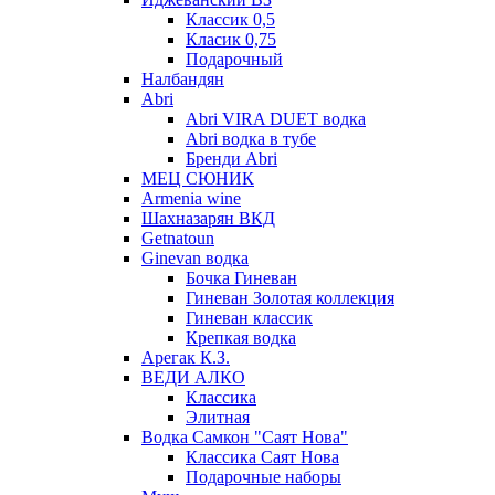
Классик 0,5
Класик 0,75
Подарочный
Налбандян
Abri
Abri VIRA DUET водка
Abri водка в тубе
Бренди Abri
МЕЦ СЮНИК
Armenia wine
Шахназарян ВКД
Getnatoun
Ginevan водка
Бочка Гиневан
Гиневан Золотая коллекция
Гиневан классик
Крепкая водка
Арегак К.З.
ВЕДИ АЛКО
Классика
Элитная
Водка Самкон "Саят Нова"
Классика Саят Нова
Подарочные наборы