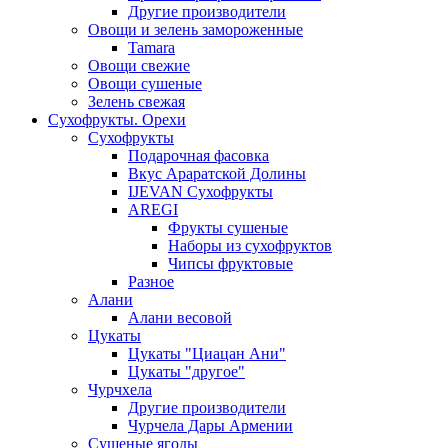
Другие производители
Овощи и зелень замороженные
Tamara
Овощи свежие
Овощи сушеные
Зелень свежая
Сухофрукты. Орехи
Сухофрукты
Подарочная фасовка
Вкус Араратской Долины
IJEVAN Сухофрукты
AREGI
Фрукты сушеные
Наборы из сухофруктов
Чипсы фруктовые
Разное
Алани
Алани весовой
Цукаты
Цукаты "Циацан Ани"
Цукаты "другое"
Чурчхела
Другие производители
Чурчела Дары Армении
Сушеные ягоды