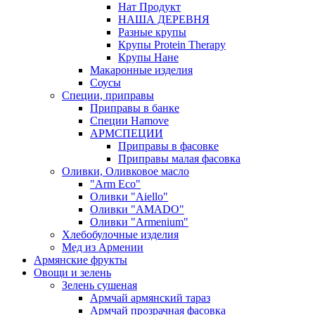
Нат Продукт
НАША ДЕРЕВНЯ
Разные крупы
Крупы Protein Therapy
Крупы Нане
Макаронные изделия
Соусы
Специи, приправы
Приправы в банке
Специи Hamove
АРМСПЕЦИИ
Приправы в фасовке
Приправы малая фасовка
Оливки, Оливковое масло
"Arm Eco"
Оливки "Aiello"
Оливки "AMADO"
Оливки "Armenium"
Хлебобулочные изделия
Мед из Армении
Армянские фрукты
Овощи и зелень
Зелень сушеная
Армчай армянский тараз
Армчай прозрачная фасовка