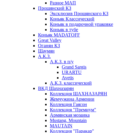
Разное МАП
Прошянский КЗ
Эксклюзив Прошянского КЗ
Коньяк Классический
Коньяк в подарочной упаковке
Коньяк в тубе
Коньяк MADATOFF
Great Valley
Оганян КЗ
Шаумян
А.К.З.
А.К.З. в п/у
Grand Sargis
URARTU
Avetis
А.К.З. классический
ВКД Шахназарян
Коллекция ШАХНАЗАРЯН
Жемчужина Армении
Коллекция Гаясон
Коллекция "Премиум"
Армянская мозаика
Mustang. Mountain
MAUTAIN
Коллекция "Паракар"