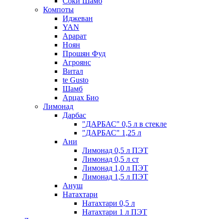
Соки Шамб
Компоты
Иджеван
YAN
Арарат
Ноян
Прошян Фуд
Агроянс
Витал
te Gusto
Шамб
Арцах Био
Лимонад
Дарбас
"ДАРБАС" 0,5 л в стекле
"ДАРБАС" 1,25 л
Ани
Лимонад 0,5 л ПЭТ
Лимонад 0,5 л ст
Лимонад 1,0 л ПЭТ
Лимонад 1,5 л ПЭТ
Ануш
Натахтари
Натахтари 0,5 л
Натахтари 1 л ПЭТ