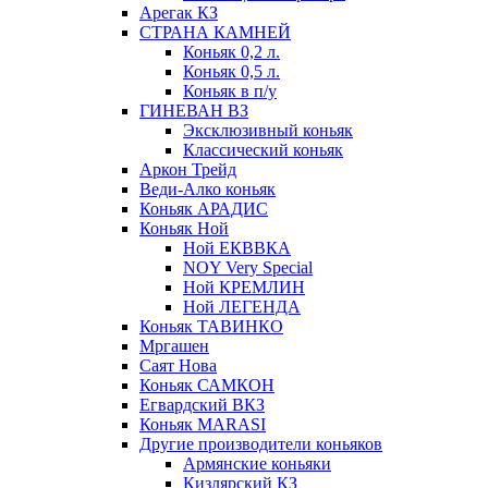
Арегак КЗ
СТРАНА КАМНЕЙ
Коньяк 0,2 л.
Коньяк 0,5 л.
Коньяк в п/у
ГИНЕВАН ВЗ
Эксклюзивный коньяк
Классический коньяк
Аркон Трейд
Веди-Алко коньяк
Коньяк АРАДИС
Коньяк Ной
Ной ЕКВВКА
NOY Very Special
Ной КРЕМЛИН
Ной ЛЕГЕНДА
Коньяк ТАВИНКО
Мргашен
Саят Нова
Коньяк САМКОН
Егвардский ВКЗ
Коньяк MARASI
Другие производители коньяков
Армянские коньяки
Кизлярский КЗ