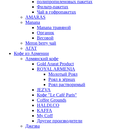
полипропиленовых пакетах
Фильтр-пакетах
Чай в гофропакетах
AMARAS
Manana
Manana травяной
Органик
Весовой
Meron berry чай
АГАТ
Кофе из Армении
Армянский кофе
Gold Ararat Product
ROYAL ARMENIA
Молотый Роял
Роял в зёрнах
Роял растворимый
JEZVA
Кофе "Le Café Paris"
Coffee Grounds
HALDI.CO
KAFFA
My Coff
Другие производители
Джезва