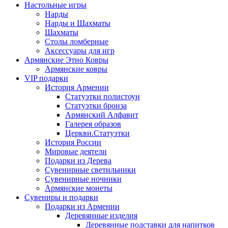
Настольные игры
Нарды
Нарды и Шахматы
Шахматы
Столы ломберные
Аксессуары для игр
Армянские Этно Ковры
Армянские ковры
VIP подарки
История Армении
Статуэтки полистоун
Статуэтки бронза
Армянский Алфавит
Галерея образов
Церкви.Статуэтки
История России
Мировые деятели
Подарки из Дерева
Сувенирные светильники
Сувенирные ночники
Армянские монеты
Сувениры и подарки
Подарки из Армении
Деревянные изделия
Деревянные подставки для напитков