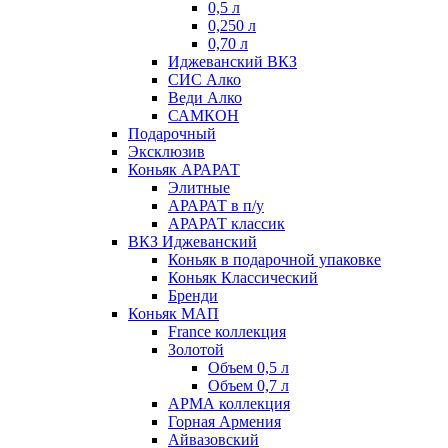
0,5 л
0,250 л
0,70 л
Иджеванский ВКЗ
СИС Алко
Веди Алко
САМКОН
Подарочный
Эксклюзив
Коньяк АРАРАТ
Элитные
АРАРАТ в п/у
АРАРАТ классик
ВКЗ Иджеванский
Коньяк в подарочной упаковке
Коньяк Классический
Бренди
Коньяк МАП
France коллекция
Золотой
Объем 0,5 л
Объем 0,7 л
АРМА коллекция
Горная Армения
Айвазовский