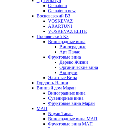
ТД Гетнатун
Getnatoun
Getnatoun new
Воскевазский ВЗ
VOSKEVAZ
ARARTUNI
VOSKEVAZ ELITE
Прошянский КЗ
Виноградные вина
Виноградные
Арт Палас
Фруктовые вина
Дерево Жизни
Органические вина
Арцруни
Элитные Вина
Гордость Нации
Винный дом Маран
Виноградные вина
Сувенирные вина
Фруктовые вина Маран
МАП
Noyan Tapan
Виноградные вина МАП
Фруктовые вина МАП