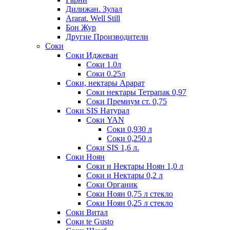
Дилижан. Зулал
Ararat. Well Still
Бон Жур
Другие Производители
Соки
Соки Иджеван
Соки 1.0л
Соки 0.25л
Соки, нектары Арарат
Соки нектары Тетрапак 0,97
Соки Премиум ст. 0,75
Соки SIS Натурал
Соки YAN
Соки 0,930 л
Соки 0,250 л
Соки SIS 1,6 л.
Соки Ноян
Соки и Нектары Ноян 1,0 л
Соки и Нектары 0,2 л
Соки Органик
Соки Ноян 0,75 л стекло
Соки Ноян 0,25 л стекло
Соки Витал
Соки te Gusto