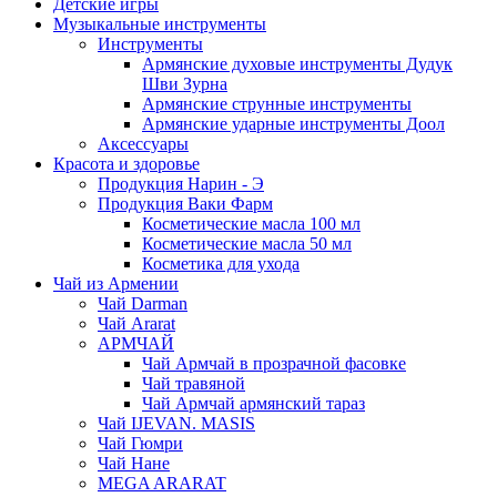
Детские игры
Музыкальные инструменты
Инструменты
Армянские духовые инструменты Дудук
Шви Зурна
Армянские струнные инструменты
Армянские ударные инструменты Доол
Аксессуары
Красота и здоровье
Продукция Нарин - Э
Продукция Ваки Фарм
Косметические масла 100 мл
Косметические масла 50 мл
Косметика для ухода
Чай из Армении
Чай Darman
Чай Ararat
АРМЧАЙ
Чай Армчай в прозрачной фасовке
Чай травяной
Чай Армчай армянский тараз
Чай IJEVAN. MASIS
Чай Гюмри
Чай Нане
MEGA ARARAT