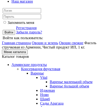
Наш магазин
Запомнить меня
Регистрация
Забыли пароль?
Войти как пользователь:
Главная страница
Овощи и зелень
Овощи свежие
Фасоль
стручковая из Армении, Чистый продукт ИП, 1 кг.
Меню каталога
Каталог товаров
Армянские продукты
Консервация фруктовая
Варенье
Vital
Варенье маленький объем
Варенье большой объем
Иджеван
Ноян
Шамб
Сады Арагаца