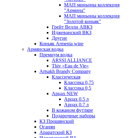
МАП миньоны коллекция
"Армина"
МАП миньоны коллекция
"Золотой коньяк"
Грейт Велли АВКЗ
Иджеванский ВКЗ
Другие
Коньяк Armenia wine
Армянская водка
Премиум водка
ARSSI ALLIANCE
Thiv «Eau de Vie»
Artsakh Brandy Company
Классическая
Классика 0,75
Классика 0,5
Арцах NEW
Арцах 0.5 л
Арцах 0.7 л
В кожаном футляре
Подарочные наборы
КЗ Прошянский
Оганян
Араратский КЗ
Иджеванский ВЗ