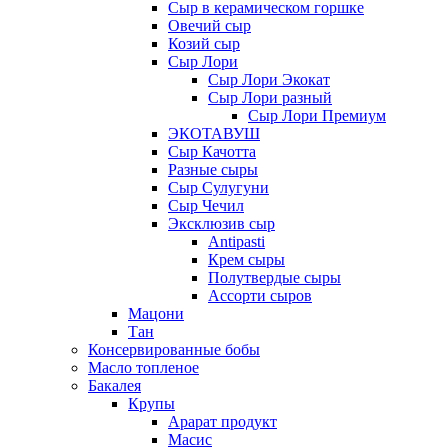
Сыр в керамическом горшке
Овечий сыр
Козий сыр
Сыр Лори
Сыр Лори Экокат
Сыр Лори разный
Сыр Лори Премиум
ЭКОТАВУШ
Сыр Качотта
Разные сыры
Сыр Сулугуни
Сыр Чечил
Эксклюзив сыр
Antipasti
Крем сыры
Полутвердые сыры
Ассорти сыров
Мацони
Тан
Консервированные бобы
Масло топленое
Бакалея
Крупы
Арарат продукт
Масис