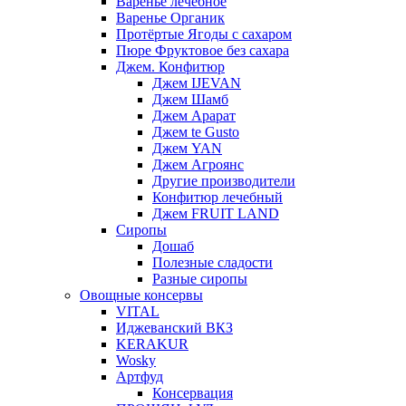
Варенье лечебное
Варенье Органик
Протёртые Ягоды с сахаром
Пюре Фруктовое без сахара
Джем. Конфитюр
Джем IJEVAN
Джем Шамб
Джем Арарат
Джем te Gusto
Джем YAN
Джем Агроянс
Другие производители
Конфитюр лечебный
Джем FRUIT LAND
Сиропы
Дошаб
Полезные сладости
Разные сиропы
Овощные консервы
VITAL
Иджеванский ВКЗ
KERAKUR
Wosky
Артфуд
Консервация