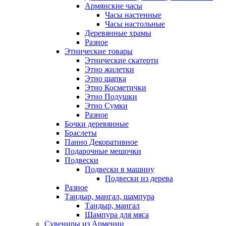
Армянские часы
Часы настенные
Часы настольные
Деревянные храмы
Разное
Этнические товары
Этнические скатерти
Этно жилетки
Этно шапка
Этно Косметички
Этно Подушки
Этно Сумки
Разное
Бочки деревянные
Браслеты
Панно Декоративное
Подарочные мешочки
Подвески
Подвески в машину
Подвески из дерева
Разное
Тандыр, мангал, шампура
Тандыр, мангал
Шампура для мяса
Сувениры из Армении