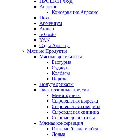
ПРОШЯН ФУД
Агроянс
Консервация Агроянс
Ноян
Армениум
Авшар
te Gusto
YAN
Сады Арагаца
Мясные Продукты
Мясные деликатесы
Бастурма
Суджух
Колбасы
Нарезка
Полуфабрикаты
Эксклюзивные закуски
Мини-рулеты
Сыровяленая вырезка
Сыровяленая говядина
Сыровяленая свинина
Сырные деликатесы
Мясная консервация
Готовые блюда и обеды
Долма