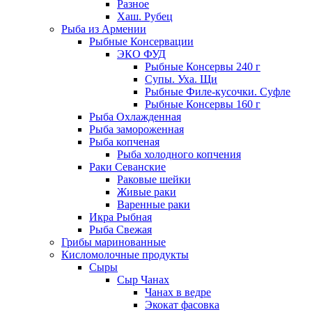
Разное
Хаш. Рубец
Рыба из Армении
Рыбные Консервации
ЭКО ФУД
Рыбные Консервы 240 г
Супы. Уха. Щи
Рыбные Филе-кусочки. Суфле
Рыбные Консервы 160 г
Рыба Охлажденная
Рыба замороженная
Рыба копченая
Рыба холодного копчения
Раки Севанские
Раковые шейки
Живые раки
Варенные раки
Икра Рыбная
Рыба Свежая
Грибы маринованные
Кисломолочные продукты
Сыры
Сыр Чанах
Чанах в ведре
Экокат фасовка