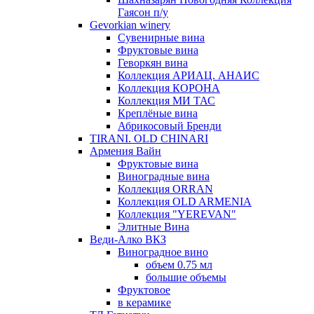
Гаясон п/у
Gevorkian winery
Сувенирные вина
Фруктовые вина
Геворкян вина
Коллекция АРИАЦ. АНАИС
Коллекция КОРОНА
Коллекция МИ ТАС
Креплёные вина
Абрикосовый Бренди
TIRANI. OLD CHINARI
Армения Вайн
Фруктовые вина
Виноградные вина
Коллекция ORRAN
Коллекция OLD ARMENIA
Коллекция "YEREVAN"
Элитные Вина
Веди-Алко ВКЗ
Виноградное вино
объем 0.75 мл
большие объемы
Фруктовое
в керамике