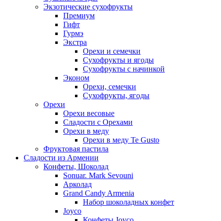
Экзотические сухофрукты
Премиум
Гифт
Гурмэ
Экстра
Орехи и семечки
Сухофрукты и ягоды
Сухофрукты с начинкой
Эконом
Орехи, семечки
Сухофрукты, ягоды
Орехи
Орехи весовые
Сладости с Орехами
Орехи в меду
Орехи в меду Te Gusto
Фруктовая пастила
Сладости из Армении
Конфеты, Шоколад
Sonuar. Mark Sevouni
Арколад
Grand Candy Armenia
Набор шоколадных конфет
Joyco
Конфеты Joyco