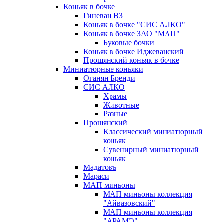
Коньяк в бочке
Гиневан ВЗ
Коньяк в бочке "СИС АЛКО"
Коньяк в бочке ЗАО "МАП"
Буковые бочки
Коньяк в бочке Иджеванский
Прошянский коньяк в бочке
Миниатюрные коньяки
Оганян Бренди
СИС АЛКО
Храмы
Животные
Разные
Прошянский
Классический миниатюрный
коньяк
Сувенирный миниатюрный
коньяк
Мадатовъ
Мараси
МАП миньоны
МАП миньоны коллекция
"Айвазовский"
МАП миньоны коллекция
"АРАМЭ"