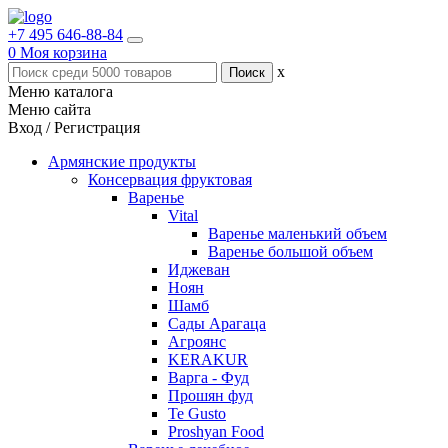
+7 495 646-88-84
0
Моя корзина
x
Меню каталога
Меню сайта
Вход / Регистрация
Армянские продукты
Консервация фруктовая
Варенье
Vital
Варенье маленький объем
Варенье большой объем
Иджеван
Ноян
Шамб
Сады Арагаца
Агроянс
KERAKUR
Варга - Фуд
Прошян фуд
Te Gusto
Proshyan Food