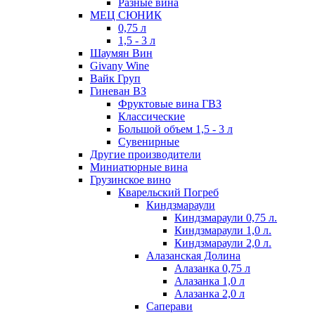
Разные вина
МЕЦ СЮНИК
0,75 л
1,5 - 3 л
Шаумян Вин
Givany Wine
Вайк Груп
Гиневан ВЗ
Фруктовые вина ГВЗ
Классические
Большой объем 1,5 - 3 л
Сувенирные
Другие производители
Миниатюрные вина
Грузинское вино
Кварельский Погреб
Киндзмараули
Киндзмараули 0,75 л.
Киндзмараули 1,0 л.
Киндзмараули 2,0 л.
Алазанская Долина
Алазанка 0,75 л
Алазанка 1,0 л
Алазанка 2,0 л
Саперави