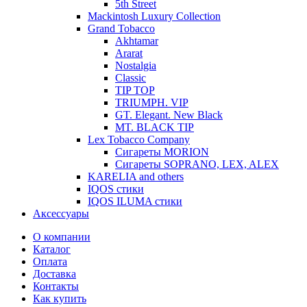
5th Street
Mackintosh Luxury Collection
Grand Tobacco
Akhtamar
Ararat
Nostalgia
Classic
TIP TOP
TRIUMPH. VIP
GT. Elegant. New Black
MT. BLACK TIP
Lex Tobacco Company
Сигареты MORION
Сигареты SOPRANO, LEX, ALEX
KARELIA and others
IQOS стики
IQOS ILUMA стики
Аксессуары
О компании
Каталог
Оплата
Доставка
Контакты
Как купить