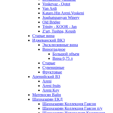
Voskevaz - Qotot
Van Ardi
Kataro.Hin Areni.Voskeni
Jraghatspanyan Winery
Old Bridge
Trinity - KOOR - Jan
Z'art, Tushpa, Keush
Старые вина
Иджеванский ВК3
Эксклюзивные вина
Виноградное
Большой объем
Вина 0,75 л
Старые
Сувенирные
Фруктовые
Аренийский ВЗ
Areni
Areni fruits
Areni Key
Матевосян Вайн
Шахназарян ЕКД
Шахназарян Коллекция Гаясон
Шахназарян Коллекция Гаясон п/у
Шахназарян Новогодняя Коллекция