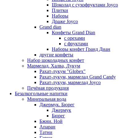
Шоколад с сухофруктами Joyco
Плитки
Наборы
Драже Joyco
Grand dian
Конфеты Grand Dian
с орехами
с фруктами
Наборы конфет Гранд Диан
другие конфеты
Набор шоколадных конфет
Мармелад, Халва, Лукум
Рахат-лукум "Globex"
Рахат-лукум, мармелад Grand Candy
Рахат-лукум, мармелад Joyco
Печёная продукция
Безалкогольные напитки
Минеральная вода
Джермук. Бюрег
Джермук
Бюрег
Бжни. Ной
Апаран
Татни
Гарни