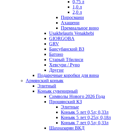
0,75 л
1,0 л
2,0 л
Пиросмани
Ахашени
Премиальное вино
Usakhelauris Venakhebi
GIORGOBA
GRV
Баисубанский ВЗ
Батоно
Старый Тбилиси
Хевсури / Руно
Другие
Подарочные коробки для вина
Армянский коньяк
Элитный
Коньяк сувенирный
Символы Нового 2026 Года
Прошянский КЗ
Элитные
Коньяк 5 лет 0,5л; 0,33л
Коньяк 5 лет 0,25л; 0,18л
Коньяк 7 лет 0,5л; 0,33л
Шахназарян ВКД