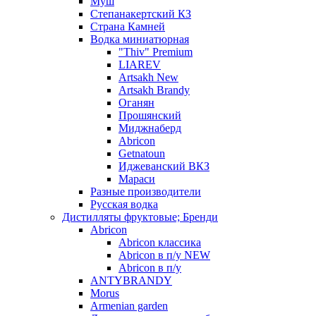
Муш
Степанакертский КЗ
Страна Камней
Водка миниатюрная
"Thiv" Premium
LIAREV
Artsakh New
Artsakh Brandy
Оганян
Прошянский
Миджнаберд
Abricon
Getnatoun
Иджеванский ВКЗ
Мараси
Разные производители
Русская водка
Дистилляты фруктовые; Бренди
Abricon
Abricon классика
Abricon в п/у NEW
Abricon в п/у
ANTYBRANDY
Morus
Armenian garden