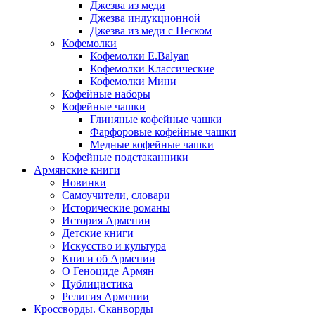
Джезва из меди
Джезва индукционной
Джезва из меди с Песком
Кофемолки
Кофемолки E.Balyan
Кофемолки Классические
Кофемолки Мини
Кофейные наборы
Кофейные чашки
Глиняные кофейные чашки
Фарфоровые кофейные чашки
Медные кофейные чашки
Кофейные подстаканники
Армянские книги
Новинки
Самоучители, словари
Исторические романы
История Армении
Детские книги
Иcкусство и культура
Книги об Армении
О Геноциде Армян
Публицистика
Религия Армении
Кроссворды. Сканворды