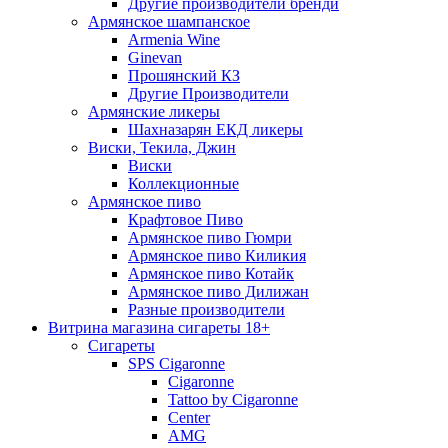
Другие производители бренди
Армянское шампанское
Armenia Wine
Ginevan
Прошянский КЗ
Другие Производители
Армянские ликеры
Шахназарян ЕКД ликеры
Виски, Текила, Джин
Виски
Коллекционные
Армянское пиво
Крафтовое Пиво
Армянское пиво Гюмри
Армянское пиво Киликия
Армянское пиво Котайк
Армянское пиво Дилижан
Разные производители
Витрина магазина сигареты 18+
Cигареты
SPS Cigaronne
Сigaronne
Tattoo by Cigaronne
Center
AMG