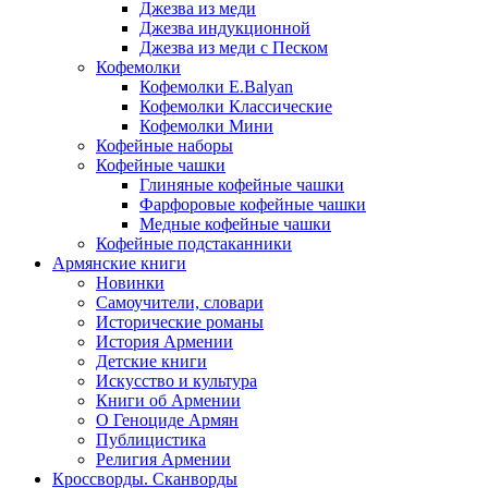
Джезва из меди
Джезва индукционной
Джезва из меди с Песком
Кофемолки
Кофемолки E.Balyan
Кофемолки Классические
Кофемолки Мини
Кофейные наборы
Кофейные чашки
Глиняные кофейные чашки
Фарфоровые кофейные чашки
Медные кофейные чашки
Кофейные подстаканники
Армянские книги
Новинки
Самоучители, словари
Исторические романы
История Армении
Детские книги
Иcкусство и культура
Книги об Армении
О Геноциде Армян
Публицистика
Религия Армении
Кроссворды. Сканворды