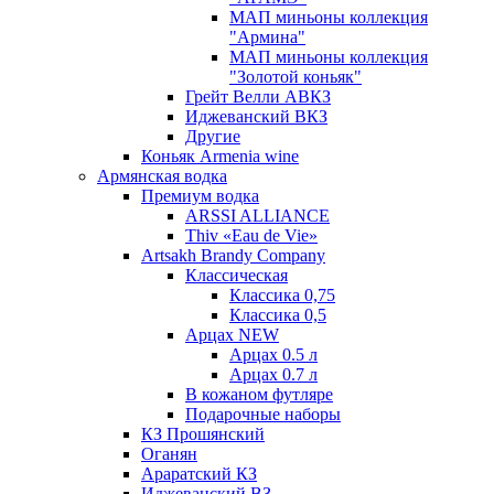
МАП миньоны коллекция
"Армина"
МАП миньоны коллекция
"Золотой коньяк"
Грейт Велли АВКЗ
Иджеванский ВКЗ
Другие
Коньяк Armenia wine
Армянская водка
Премиум водка
ARSSI ALLIANCE
Thiv «Eau de Vie»
Artsakh Brandy Company
Классическая
Классика 0,75
Классика 0,5
Арцах NEW
Арцах 0.5 л
Арцах 0.7 л
В кожаном футляре
Подарочные наборы
КЗ Прошянский
Оганян
Араратский КЗ
Иджеванский ВЗ