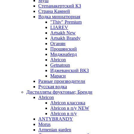
Муш
Степанакертский КЗ
Страна Камней
Водка миниатюрная
"Thiv" Premium
LIAREV
Artsakh New
Artsakh Brandy
Оганян
Прошянский
Миджнаберд
Abricon
Getnatoun
Иджеванский ВКЗ
Мараси
Разные производители
Русская водка
Дистилляты фруктовые; Бренди
Abricon
Abricon классика
Abricon в п/у NEW
Abricon в п/у
ANTYBRANDY
Morus
Armenian garden