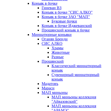
Коньяк в бочке
Гиневан ВЗ
Коньяк в бочке "СИС АЛКО"
Коньяк в бочке ЗАО "МАП"
Буковые бочки
Коньяк в бочке Иджеванский
Прошянский коньяк в бочке
Миниатюрные коньяки
Оганян Бренди
СИС АЛКО
Храмы
Животные
Разные
Прошянский
Классический миниатюрный
коньяк
Сувенирный миниатюрный
коньяк
Мадатовъ
Мараси
МАП миньоны
МАП миньоны коллекция
"Айвазовский"
МАП миньоны коллекция
"АРАМЭ"