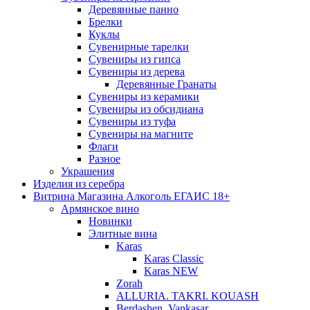
Деревянные панно
Брелки
Куклы
Сувенирные тарелки
Сувениры из гипса
Сувениры из дерева
Деревянные Гранаты
Сувениры из керамики
Сувениры из обсидиана
Сувениры из туфа
Сувениры на магните
Флаги
Разное
Украшения
Изделия из серебра
Витрина Магазина Алкоголь ЕГАИС 18+
Армянское вино
Новинки
Элитные вина
Karas
Karas Classic
Karas NEW
Zorah
ALLURIA. TAKRI. KOUASH
Berdashen. Vankasar