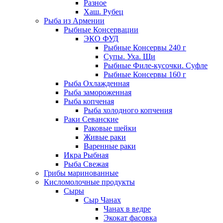
Разное
Хаш. Рубец
Рыба из Армении
Рыбные Консервации
ЭКО ФУД
Рыбные Консервы 240 г
Супы. Уха. Щи
Рыбные Филе-кусочки. Суфле
Рыбные Консервы 160 г
Рыба Охлажденная
Рыба замороженная
Рыба копченая
Рыба холодного копчения
Раки Севанские
Раковые шейки
Живые раки
Варенные раки
Икра Рыбная
Рыба Свежая
Грибы маринованные
Кисломолочные продукты
Сыры
Сыр Чанах
Чанах в ведре
Экокат фасовка