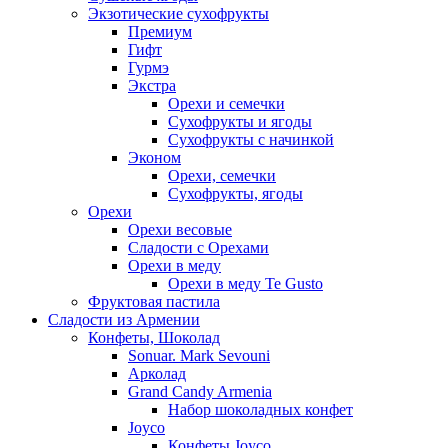
Экзотические сухофрукты
Премиум
Гифт
Гурмэ
Экстра
Орехи и семечки
Сухофрукты и ягоды
Сухофрукты с начинкой
Эконом
Орехи, семечки
Сухофрукты, ягоды
Орехи
Орехи весовые
Сладости с Орехами
Орехи в меду
Орехи в меду Te Gusto
Фруктовая пастила
Сладости из Армении
Конфеты, Шоколад
Sonuar. Mark Sevouni
Арколад
Grand Candy Armenia
Набор шоколадных конфет
Joyco
Конфеты Joyco