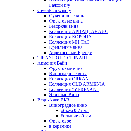
Гаясон п/у
Gevorkian winery
Сувенирные вина
Фруктовые вина
Геворкян вина
Коллекция АРИАЦ. АНАИС
Коллекция КОРОНА
Коллекция МИ ТАС
Креплёные вина
Абрикосовый Бренди
TIRANI. OLD CHINARI
Армения Вайн
Фруктовые вина
Виноградные вина
Коллекция ORRAN
Коллекция OLD ARMENIA
Коллекция "YEREVAN"
Элитные Вина
Веди-Алко ВКЗ
Виноградное вино
объем 0.75 мл
большие объемы
Фруктовое
в керамике