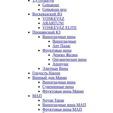
ТД Гетнатун
Getnatoun
Getnatoun new
Воскевазский ВЗ
VOSKEVAZ
ARARTUNI
VOSKEVAZ ELITE
Прошянский КЗ
Виноградные вина
Виноградные
Арт Палас
Фруктовые вина
Дерево Жизни
Органические вина
Арцруни
Элитные Вина
Гордость Нации
Винный дом Маран
Виноградные вина
Сувенирные вина
Фруктовые вина Маран
МАП
Noyan Tapan
Виноградные вина МАП
Фруктовые вина МАП