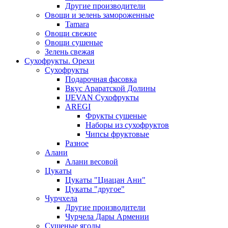
Другие производители
Овощи и зелень замороженные
Tamara
Овощи свежие
Овощи сушеные
Зелень свежая
Сухофрукты. Орехи
Сухофрукты
Подарочная фасовка
Вкус Араратской Долины
IJEVAN Сухофрукты
AREGI
Фрукты сушеные
Наборы из сухофруктов
Чипсы фруктовые
Разное
Алани
Алани весовой
Цукаты
Цукаты "Циацан Ани"
Цукаты "другое"
Чурчхела
Другие производители
Чурчела Дары Армении
Сушеные ягоды