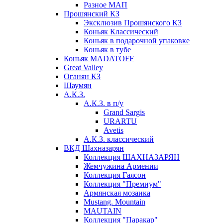
Разное МАП
Прошянский КЗ
Эксклюзив Прошянского КЗ
Коньяк Классический
Коньяк в подарочной упаковке
Коньяк в тубе
Коньяк MADATOFF
Great Valley
Оганян КЗ
Шаумян
А.К.З.
А.К.З. в п/у
Grand Sargis
URARTU
Avetis
А.К.З. классический
ВКД Шахназарян
Коллекция ШАХНАЗАРЯН
Жемчужина Армении
Коллекция Гаясон
Коллекция "Премиум"
Армянская мозаика
Mustang. Mountain
MAUTAIN
Коллекция "Паракар"