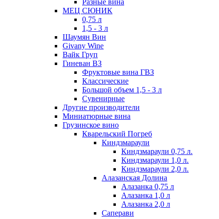
Разные вина
МЕЦ СЮНИК
0,75 л
1,5 - 3 л
Шаумян Вин
Givany Wine
Вайк Груп
Гиневан ВЗ
Фруктовые вина ГВЗ
Классические
Большой объем 1,5 - 3 л
Сувенирные
Другие производители
Миниатюрные вина
Грузинское вино
Кварельский Погреб
Киндзмараули
Киндзмараули 0,75 л.
Киндзмараули 1,0 л.
Киндзмараули 2,0 л.
Алазанская Долина
Алазанка 0,75 л
Алазанка 1,0 л
Алазанка 2,0 л
Саперави