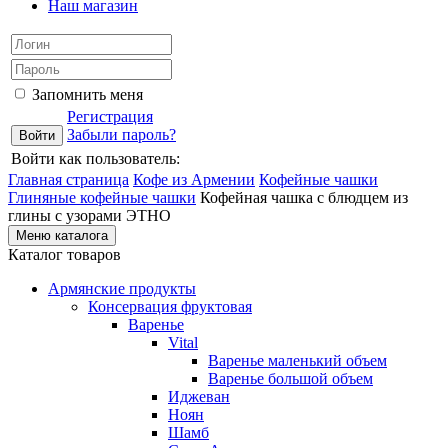
Наш магазин
Запомнить меня
Регистрация
Забыли пароль?
Войти как пользователь:
Главная страница
Кофе из Армении
Кофейные чашки
Глиняные кофейные чашки
Кофейная чашка с блюдцем из
глины с узорами ЭТНО
Меню каталога
Каталог товаров
Армянские продукты
Консервация фруктовая
Варенье
Vital
Варенье маленький объем
Варенье большой объем
Иджеван
Ноян
Шамб