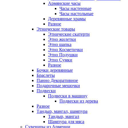
Армянские часы
Часы настенные
Часы настольные
Деревянные храмы
Разное
Этнические товары
Этнические скатерти
Этно жилетки
Этно шапка
Этно Косметички
Этно Подушки
Этно Сумки
Разное
Бочки деревянные
Браслеты
Панно Декоративное
Подарочные мешочки
Подвески
Подвески в машину
Подвески из дерева
Разное
Тандыр, мангал, шампура
Тандыр, мангал
Шампура для мяса
Сувениры из Армении