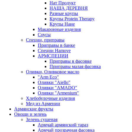
Нат Продукт
НАША ДЕРЕВНЯ
Разные крупы
Крупы Protein Therapy
Крупы Нане
Макаронные изделия
Соусы
Специи, приправы
Приправы в банке
Специи Hamove
АРМСПЕЦИИ
Приправы в фасовке
Приправы малая фасовка
Оливки, Оливковое масло
"Arm Eco"
Оливки "Aiello"
Оливки "AMADO"
Оливки "Armenium"
Хлебобулочные изделия
Мед из Армении
Армянские фрукты
Овощи и зелень
Зелень сушеная
Армчай армянский тараз
Армчай прозрачная фасовка