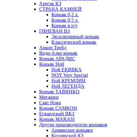
Арегак КЗ
СТРАНА КАМНЕЙ
Коньяк 0,2 л.
Коньяк 0,5 л.
Коньяк в п/у
ГИНЕВАН ВЗ
Эксклюзивный коньяк
Классический коньяк
Аркон Трейд
Веди-Алко коньяк
Коньяк АРАДИС
Коньяк Ной
Ной ЕКВВКА
NOY Very Special
Ной КРЕМЛИН
Ной ЛЕГЕНДА
Коньяк ТАВИНКО
Мргашен
Саят Нова
Коньяк САМКОН
Егвардский ВКЗ
Коньяк MARASI
Другие производители коньяков
Армянские коньяки
Кизлярский КЗ