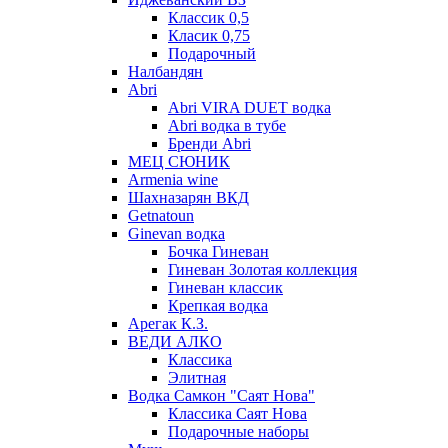
Классик 0,5
Класик 0,75
Подарочный
Налбандян
Abri
Abri VIRA DUET водка
Abri водка в тубе
Бренди Abri
МЕЦ СЮНИК
Armenia wine
Шахназарян ВКД
Getnatoun
Ginevan водка
Бочка Гиневан
Гиневан Золотая коллекция
Гиневан классик
Крепкая водка
Арегак К.З.
ВЕДИ АЛКО
Классика
Элитная
Водка Самкон "Саят Нова"
Классика Саят Нова
Подарочные наборы