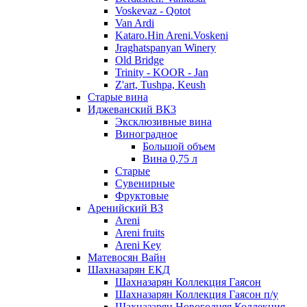
Voskevaz - Qotot
Van Ardi
Kataro.Hin Areni.Voskeni
Jraghatspanyan Winery
Old Bridge
Trinity - KOOR - Jan
Z'art, Tushpa, Keush
Старые вина
Иджеванский ВК3
Эксклюзивные вина
Виноградное
Большой объем
Вина 0,75 л
Старые
Сувенирные
Фруктовые
Аренийский ВЗ
Areni
Areni fruits
Areni Key
Матевосян Вайн
Шахназарян ЕКД
Шахназарян Коллекция Гаясон
Шахназарян Коллекция Гаясон п/у
Шахназарян Новогодняя Коллекция