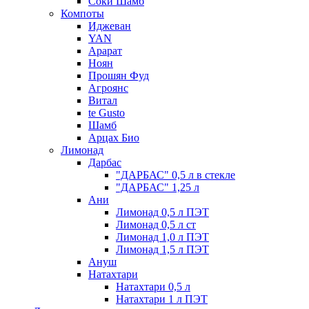
Соки Шамб
Компоты
Иджеван
YAN
Арарат
Ноян
Прошян Фуд
Агроянс
Витал
te Gusto
Шамб
Арцах Био
Лимонад
Дарбас
"ДАРБАС" 0,5 л в стекле
"ДАРБАС" 1,25 л
Ани
Лимонад 0,5 л ПЭТ
Лимонад 0,5 л ст
Лимонад 1,0 л ПЭТ
Лимонад 1,5 л ПЭТ
Ануш
Натахтари
Натахтари 0,5 л
Натахтари 1 л ПЭТ