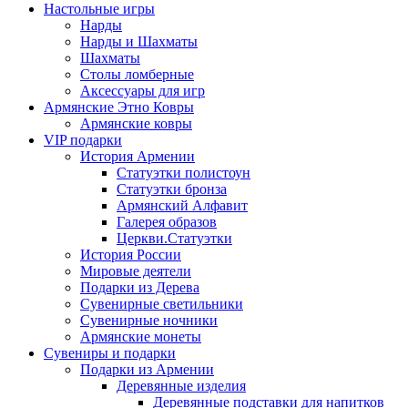
Настольные игры
Нарды
Нарды и Шахматы
Шахматы
Столы ломберные
Аксессуары для игр
Армянские Этно Ковры
Армянские ковры
VIP подарки
История Армении
Статуэтки полистоун
Статуэтки бронза
Армянский Алфавит
Галерея образов
Церкви.Статуэтки
История России
Мировые деятели
Подарки из Дерева
Сувенирные светильники
Сувенирные ночники
Армянские монеты
Сувениры и подарки
Подарки из Армении
Деревянные изделия
Деревянные подставки для напитков