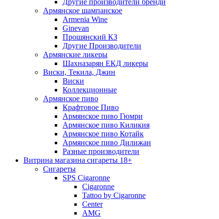
Другие производители бренди
Армянское шампанское
Armenia Wine
Ginevan
Прошянский КЗ
Другие Производители
Армянские ликеры
Шахназарян ЕКД ликеры
Виски, Текила, Джин
Виски
Коллекционные
Армянское пиво
Крафтовое Пиво
Армянское пиво Гюмри
Армянское пиво Киликия
Армянское пиво Котайк
Армянское пиво Дилижан
Разные производители
Витрина магазина сигареты 18+
Cигареты
SPS Cigaronne
Сigaronne
Tattoo by Cigaronne
Center
AMG