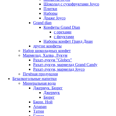
Шоколад с сухофруктами Joyco
Плитки
Наборы
Драже Joyco
Grand dian
Конфеты Grand Dian
с орехами
с фруктами
Наборы конфет Гранд Диан
другие конфеты
Набор шоколадных конфет
Мармелад, Халва, Лукум
Рахат-лукум "Globex"
Рахат-лукум, мармелад Grand Candy
Рахат-лукум, мармелад Joyco
Печёная продукция
Безалкогольные напитки
Минеральная вода
Джермук. Бюрег
Джермук
Бюрег
Бжни. Ной
Апаран
Татни
Гарни