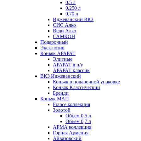
0,5 л
0,250 л
0,70 л
Иджеванский ВКЗ
СИС Алко
Веди Алко
САМКОН
Подарочный
Эксклюзив
Коньяк АРАРАТ
Элитные
АРАРАТ в п/у
АРАРАТ классик
ВКЗ Иджеванский
Коньяк в подарочной упаковке
Коньяк Классический
Бренди
Коньяк МАП
France коллекция
Золотой
Объем 0,5 л
Объем 0,7 л
АРМА коллекция
Горная Армения
Айвазовский