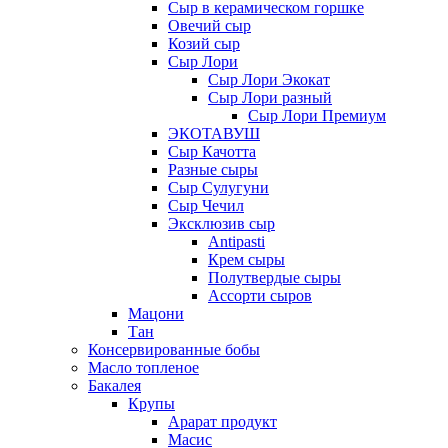
Сыр в керамическом горшке
Овечий сыр
Козий сыр
Сыр Лори
Сыр Лори Экокат
Сыр Лори разный
Сыр Лори Премиум
ЭКОТАВУШ
Сыр Качотта
Разные сыры
Сыр Сулугуни
Сыр Чечил
Эксклюзив сыр
Antipasti
Крем сыры
Полутвердые сыры
Ассорти сыров
Мацони
Тан
Консервированные бобы
Масло топленое
Бакалея
Крупы
Арарат продукт
Масис