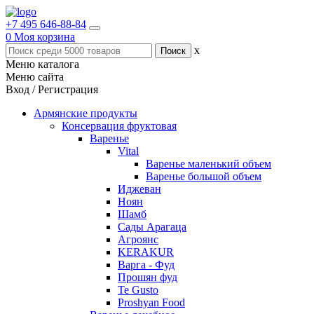
+7 495 646-88-84
0
Моя корзина
x
Меню каталога
Меню сайта
Вход / Регистрация
Армянские продукты
Консервация фруктовая
Варенье
Vital
Варенье маленький объем
Варенье большой объем
Иджеван
Ноян
Шамб
Сады Арагаца
Агроянс
KERAKUR
Варга - Фуд
Прошян фуд
Te Gusto
Proshyan Food