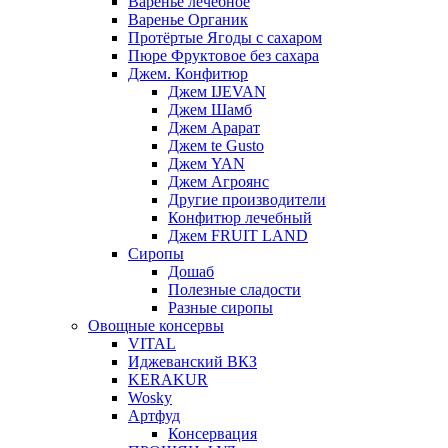
Варенье лечебное
Варенье Органик
Протёртые Ягоды с сахаром
Пюре Фруктовое без сахара
Джем. Конфитюр
Джем IJEVAN
Джем Шамб
Джем Арарат
Джем te Gusto
Джем YAN
Джем Агроянс
Другие производители
Конфитюр лечебный
Джем FRUIT LAND
Сиропы
Дошаб
Полезные сладости
Разные сиропы
Овощные консервы
VITAL
Иджеванский ВКЗ
KERAKUR
Wosky
Артфуд
Консервация