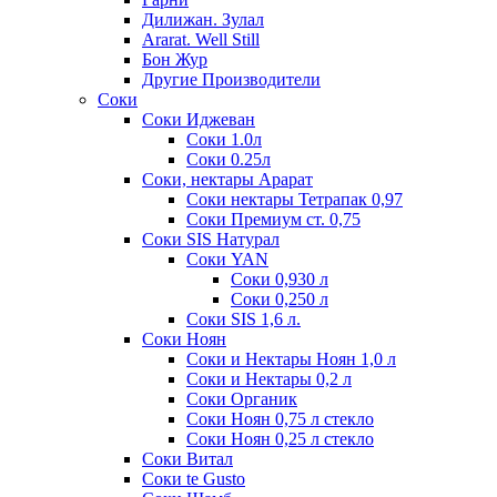
Дилижан. Зулал
Ararat. Well Still
Бон Жур
Другие Производители
Соки
Соки Иджеван
Соки 1.0л
Соки 0.25л
Соки, нектары Арарат
Соки нектары Тетрапак 0,97
Соки Премиум ст. 0,75
Соки SIS Натурал
Соки YAN
Соки 0,930 л
Соки 0,250 л
Соки SIS 1,6 л.
Соки Ноян
Соки и Нектары Ноян 1,0 л
Соки и Нектары 0,2 л
Соки Органик
Соки Ноян 0,75 л стекло
Соки Ноян 0,25 л стекло
Соки Витал
Соки te Gusto