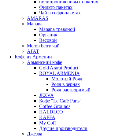
полипропиленовых пакетах
Фильтр-пакетах
Чай в гофропакетах
AMARAS
Manana
Manana травяной
Органик
Весовой
Meron berry чай
АГАТ
Кофе из Армении
Армянский кофе
Gold Ararat Product
ROYAL ARMENIA
Молотый Роял
Роял в зёрнах
Роял растворимый
JEZVA
Кофе "Le Café Paris"
Coffee Grounds
HALDI.CO
KAFFA
My Coff
Другие производители
Джезва