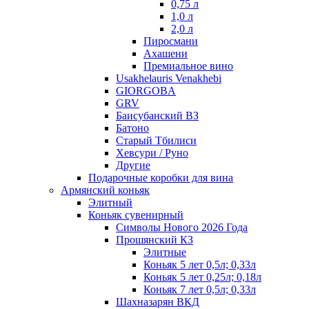
0,75 л
1,0 л
2,0 л
Пиросмани
Ахашени
Премиальное вино
Usakhelauris Venakhebi
GIORGOBA
GRV
Баисубанский ВЗ
Батоно
Старый Тбилиси
Хевсури / Руно
Другие
Подарочные коробки для вина
Армянский коньяк
Элитный
Коньяк сувенирный
Символы Нового 2026 Года
Прошянский КЗ
Элитные
Коньяк 5 лет 0,5л; 0,33л
Коньяк 5 лет 0,25л; 0,18л
Коньяк 7 лет 0,5л; 0,33л
Шахназарян ВКД