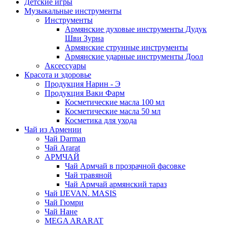
Детские игры
Музыкальные инструменты
Инструменты
Армянские духовые инструменты Дудук
Шви Зурна
Армянские струнные инструменты
Армянские ударные инструменты Доол
Аксессуары
Красота и здоровье
Продукция Нарин - Э
Продукция Ваки Фарм
Косметические масла 100 мл
Косметические масла 50 мл
Косметика для ухода
Чай из Армении
Чай Darman
Чай Ararat
АРМЧАЙ
Чай Армчай в прозрачной фасовке
Чай травяной
Чай Армчай армянский тараз
Чай IJEVAN. MASIS
Чай Гюмри
Чай Нане
MEGA ARARAT