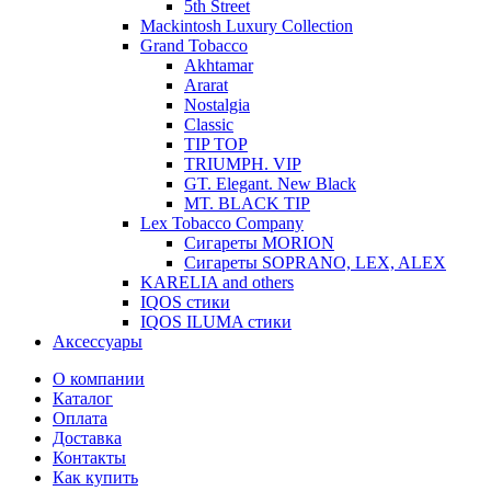
5th Street
Mackintosh Luxury Collection
Grand Tobacco
Akhtamar
Ararat
Nostalgia
Classic
TIP TOP
TRIUMPH. VIP
GT. Elegant. New Black
MT. BLACK TIP
Lex Tobacco Company
Сигареты MORION
Сигареты SOPRANO, LEX, ALEX
KARELIA and others
IQOS стики
IQOS ILUMA стики
Аксессуары
О компании
Каталог
Оплата
Доставка
Контакты
Как купить