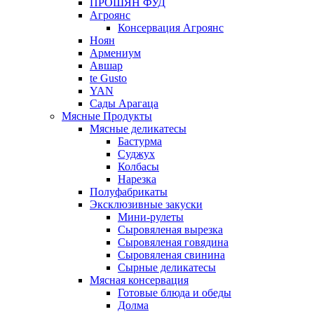
ПРОШЯН ФУД
Агроянс
Консервация Агроянс
Ноян
Армениум
Авшар
te Gusto
YAN
Сады Арагаца
Мясные Продукты
Мясные деликатесы
Бастурма
Суджух
Колбасы
Нарезка
Полуфабрикаты
Эксклюзивные закуски
Мини-рулеты
Сыровяленая вырезка
Сыровяленая говядина
Сыровяленая свинина
Сырные деликатесы
Мясная консервация
Готовые блюда и обеды
Долма