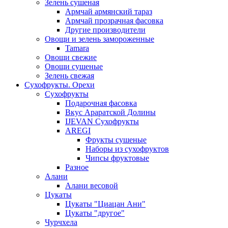
Зелень сушеная
Армчай армянский тараз
Армчай прозрачная фасовка
Другие производители
Овощи и зелень замороженные
Tamara
Овощи свежие
Овощи сушеные
Зелень свежая
Сухофрукты. Орехи
Сухофрукты
Подарочная фасовка
Вкус Араратской Долины
IJEVAN Сухофрукты
AREGI
Фрукты сушеные
Наборы из сухофруктов
Чипсы фруктовые
Разное
Алани
Алани весовой
Цукаты
Цукаты "Циацан Ани"
Цукаты "другое"
Чурчхела