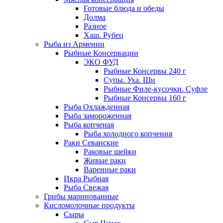
Готовые блюда и обеды
Долма
Разное
Хаш. Рубец
Рыба из Армении
Рыбные Консервации
ЭКО ФУД
Рыбные Консервы 240 г
Супы. Уха. Щи
Рыбные Филе-кусочки. Суфле
Рыбные Консервы 160 г
Рыба Охлажденная
Рыба замороженная
Рыба копченая
Рыба холодного копчения
Раки Севанские
Раковые шейки
Живые раки
Варенные раки
Икра Рыбная
Рыба Свежая
Грибы маринованные
Кисломолочные продукты
Сыры