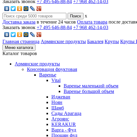
Заказать звонок
+7 495 646-88-84
+7 968 462-14-03
x
Доставка заказа
в течение 24 часов
Оплата товара
после достав
Заказать звонок
+7 495 646-88-84
+7 968 462-14-03
Главная страница
Армянские продукты
Бакалея
Крупы
Крупы P
Меню каталога
Каталог товаров
Армянские продукты
Консервация фруктовая
Варенье
Vital
Варенье маленький объем
Варенье большой объем
Иджеван
Ноян
Шамб
Сады Арагаца
Агроянс
KERAKUR
Варга - Фуд
Прошян фуд