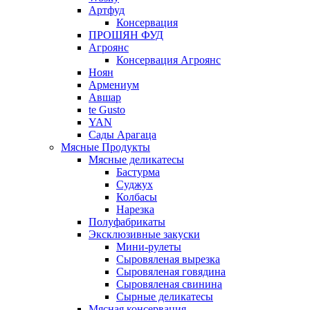
Артфуд
Консервация
ПРОШЯН ФУД
Агроянс
Консервация Агроянс
Ноян
Армениум
Авшар
te Gusto
YAN
Сады Арагаца
Мясные Продукты
Мясные деликатесы
Бастурма
Суджух
Колбасы
Нарезка
Полуфабрикаты
Эксклюзивные закуски
Мини-рулеты
Сыровяленая вырезка
Сыровяленая говядина
Сыровяленая свинина
Сырные деликатесы
Мясная консервация