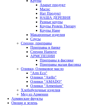
Крупы
Арарат продукт
Масис
Нат Продукт
НАША ДЕРЕВНЯ
Разные крупы
Крупы Protein Therapy
Крупы Нане
Макаронные изделия
Соусы
Специи, приправы
Приправы в банке
Специи Hamove
АРМСПЕЦИИ
Приправы в фасовке
Приправы малая фасовка
Оливки, Оливковое масло
"Arm Eco"
Оливки "Aiello"
Оливки "AMADO"
Оливки "Armenium"
Хлебобулочные изделия
Мед из Армении
Армянские фрукты
Овощи и зелень