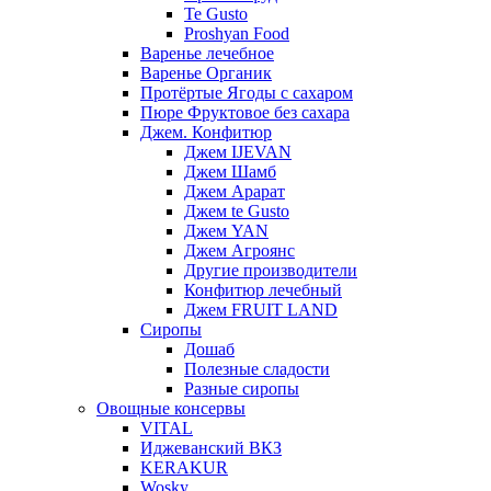
Te Gusto
Proshyan Food
Варенье лечебное
Варенье Органик
Протёртые Ягоды с сахаром
Пюре Фруктовое без сахара
Джем. Конфитюр
Джем IJEVAN
Джем Шамб
Джем Арарат
Джем te Gusto
Джем YAN
Джем Агроянс
Другие производители
Конфитюр лечебный
Джем FRUIT LAND
Сиропы
Дошаб
Полезные сладости
Разные сиропы
Овощные консервы
VITAL
Иджеванский ВКЗ
KERAKUR
Wosky