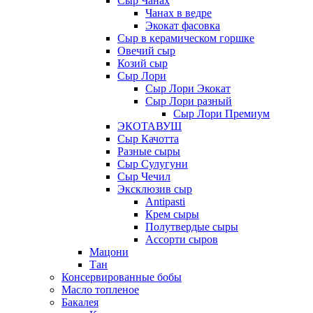
Сыр Чанах
Чанах в ведре
Экокат фасовка
Сыр в керамическом горшке
Овечий сыр
Козий сыр
Сыр Лори
Сыр Лори Экокат
Сыр Лори разный
Сыр Лори Премиум
ЭКОТАВУШ
Сыр Качотта
Разные сыры
Сыр Сулугуни
Сыр Чечил
Эксклюзив сыр
Antipasti
Крем сыры
Полутвердые сыры
Ассорти сыров
Мацони
Тан
Консервированные бобы
Масло топленое
Бакалея