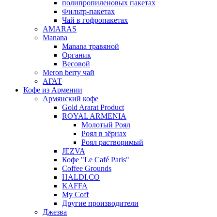
полипропиленовых пакетах
Фильтр-пакетах
Чай в гофропакетах
AMARAS
Manana
Manana травяной
Органик
Весовой
Meron berry чай
АГАТ
Кофе из Армении
Армянский кофе
Gold Ararat Product
ROYAL ARMENIA
Молотый Роял
Роял в зёрнах
Роял растворимый
JEZVA
Кофе "Le Café Paris"
Coffee Grounds
HALDI.CO
KAFFA
My Coff
Другие производители
Джезва