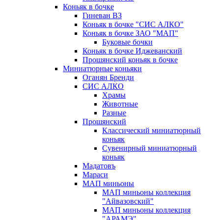
Коньяк в бочке
Гиневан ВЗ
Коньяк в бочке "СИС АЛКО"
Коньяк в бочке ЗАО "МАП"
Буковые бочки
Коньяк в бочке Иджеванский
Прошянский коньяк в бочке
Миниатюрные коньяки
Оганян Бренди
СИС АЛКО
Храмы
Животные
Разные
Прошянский
Классический миниатюрный
коньяк
Сувенирный миниатюрный
коньяк
Мадатовъ
Мараси
МАП миньоны
МАП миньоны коллекция
"Айвазовский"
МАП миньоны коллекция
"АРАМЭ"