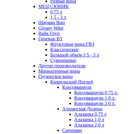
Разные вина
МЕЦ СЮНИК
0,75 л
1,5 - 3 л
Шаумян Вин
Givany Wine
Вайк Груп
Гиневан ВЗ
Фруктовые вина ГВЗ
Классические
Большой объем 1,5 - 3 л
Сувенирные
Другие производители
Миниатюрные вина
Грузинское вино
Кварельский Погреб
Киндзмараули
Киндзмараули 0,75 л.
Киндзмараули 1,0 л.
Киндзмараули 2,0 л.
Алазанская Долина
Алазанка 0,75 л
Алазанка 1,0 л
Алазанка 2,0 л
Саперави