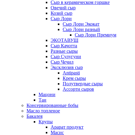
Сыр в керамическом горшке
Овечий сыр
Козий сыр
Сыр Лори
Сыр Лори Экокат
Сыр Лори разный
Сыр Лори Премиум
ЭКОТАВУШ
Сыр Качотта
Разные сыры
Сыр Сулугуни
Сыр Чечил
Эксклюзив сыр
Antipasti
Крем сыры
Полутвердые сыры
Ассорти сыров
Мацони
Тан
Консервированные бобы
Масло топленое
Бакалея
Крупы
Арарат продукт
Масис