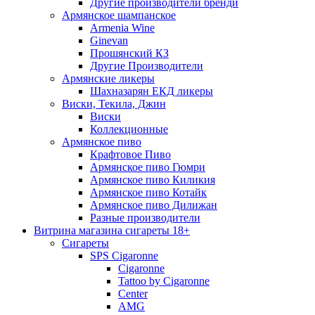
Другие производители бренди
Армянское шампанское
Armenia Wine
Ginevan
Прошянский КЗ
Другие Производители
Армянские ликеры
Шахназарян ЕКД ликеры
Виски, Текила, Джин
Виски
Коллекционные
Армянское пиво
Крафтовое Пиво
Армянское пиво Гюмри
Армянское пиво Киликия
Армянское пиво Котайк
Армянское пиво Дилижан
Разные производители
Витрина магазина сигареты 18+
Cигареты
SPS Cigaronne
Сigaronne
Tattoo by Cigaronne
Center
AMG