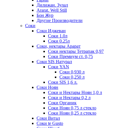
Дилижан. Зулал
Ararat. Well Still
Бон Жур
Другие Производители
Соки
Соки Иджеван
Соки 1.0л
Соки 0.25л
Соки, нектары Арарат
Соки нектары Тетрапак 0,97
Соки Премиум ст. 0,75
Соки SIS Натурал
Соки YAN
Соки 0,930 л
Соки 0,250 л
Соки SIS 1,6 л.
Соки Ноян
Соки и Нектары Ноян 1,0 л
Соки и Нектары 0,2 л
Соки Органик
Соки Ноян 0,75 л стекло
Соки Ноян 0,25 л стекло
Соки Витал
Соки te Gusto