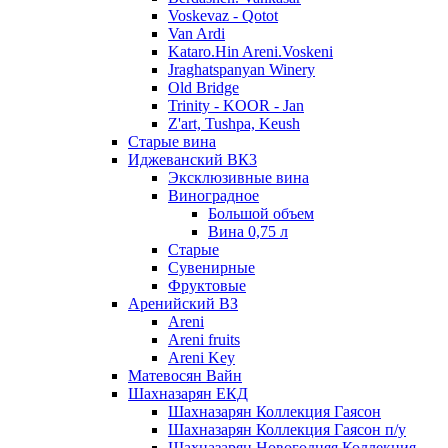
Voskevaz - Qotot
Van Ardi
Kataro.Hin Areni.Voskeni
Jraghatspanyan Winery
Old Bridge
Trinity - KOOR - Jan
Z'art, Tushpa, Keush
Старые вина
Иджеванский ВК3
Эксклюзивные вина
Виноградное
Большой объем
Вина 0,75 л
Старые
Сувенирные
Фруктовые
Аренийский ВЗ
Areni
Areni fruits
Areni Key
Матевосян Вайн
Шахназарян ЕКД
Шахназарян Коллекция Гаясон
Шахназарян Коллекция Гаясон п/у
Шахназарян Новогодняя Коллекция