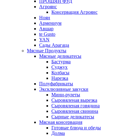
ПРОШЯН ФУД
Агроянс
Консервация Агроянс
Ноян
Армениум
Авшар
te Gusto
YAN
Сады Арагаца
Мясные Продукты
Мясные деликатесы
Бастурма
Суджух
Колбасы
Нарезка
Полуфабрикаты
Эксклюзивные закуски
Мини-рулеты
Сыровяленая вырезка
Сыровяленая говядина
Сыровяленая свинина
Сырные деликатесы
Мясная консервация
Готовые блюда и обеды
Долма