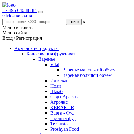
+7 495 646-88-84
0
Моя корзина
x
Меню каталога
Меню сайта
Вход / Регистрация
Армянские продукты
Консервация фруктовая
Варенье
Vital
Варенье маленький объем
Варенье большой объем
Иджеван
Ноян
Шамб
Сады Арагаца
Агроянс
KERAKUR
Варга - Фуд
Прошян фуд
Te Gusto
Proshyan Food