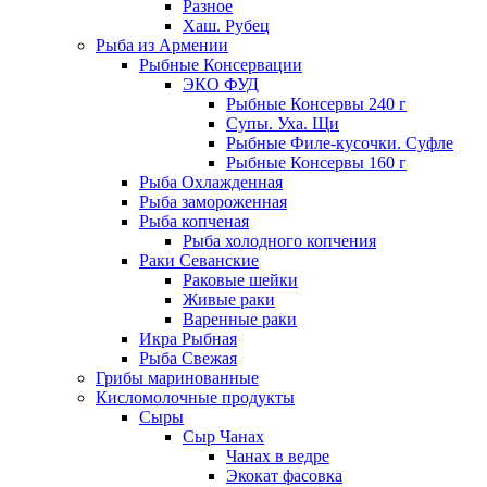
Разное
Хаш. Рубец
Рыба из Армении
Рыбные Консервации
ЭКО ФУД
Рыбные Консервы 240 г
Супы. Уха. Щи
Рыбные Филе-кусочки. Суфле
Рыбные Консервы 160 г
Рыба Охлажденная
Рыба замороженная
Рыба копченая
Рыба холодного копчения
Раки Севанские
Раковые шейки
Живые раки
Варенные раки
Икра Рыбная
Рыба Свежая
Грибы маринованные
Кисломолочные продукты
Сыры
Сыр Чанах
Чанах в ведре
Экокат фасовка