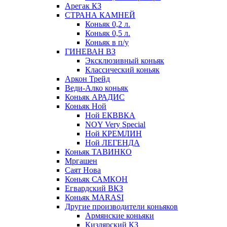
Арегак КЗ
СТРАНА КАМНЕЙ
Коньяк 0,2 л.
Коньяк 0,5 л.
Коньяк в п/у
ГИНЕВАН ВЗ
Эксклюзивный коньяк
Классический коньяк
Аркон Трейд
Веди-Алко коньяк
Коньяк АРАДИС
Коньяк Ной
Ной ЕКВВКА
NOY Very Special
Ной КРЕМЛИН
Ной ЛЕГЕНДА
Коньяк ТАВИНКО
Мргашен
Саят Нова
Коньяк САМКОН
Егвардский ВКЗ
Коньяк MARASI
Другие производители коньяков
Армянские коньяки
Кизлярский КЗ