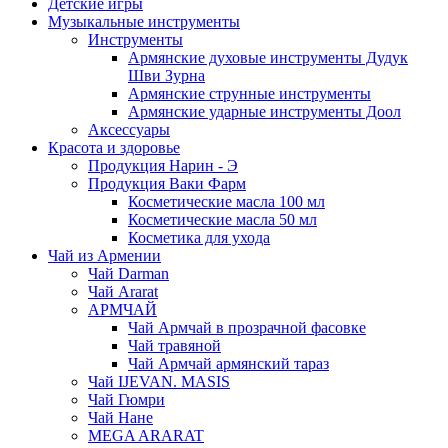
Детские игры
Музыкальные инструменты
Инструменты
Армянские духовые инструменты Дудук
Шви Зурна
Армянские струнные инструменты
Армянские ударные инструменты Доол
Аксессуары
Красота и здоровье
Продукция Нарин - Э
Продукция Ваки Фарм
Косметические масла 100 мл
Косметические масла 50 мл
Косметика для ухода
Чай из Армении
Чай Darman
Чай Ararat
АРМЧАЙ
Чай Армчай в прозрачной фасовке
Чай травяной
Чай Армчай армянский тараз
Чай IJEVAN. MASIS
Чай Гюмри
Чай Нане
MEGA ARARAT