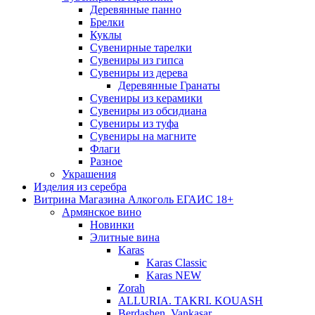
Деревянные панно
Брелки
Куклы
Сувенирные тарелки
Сувениры из гипса
Сувениры из дерева
Деревянные Гранаты
Сувениры из керамики
Сувениры из обсидиана
Сувениры из туфа
Сувениры на магните
Флаги
Разное
Украшения
Изделия из серебра
Витрина Магазина Алкоголь ЕГАИС 18+
Армянское вино
Новинки
Элитные вина
Karas
Karas Classic
Karas NEW
Zorah
ALLURIA. TAKRI. KOUASH
Berdashen. Vankasar