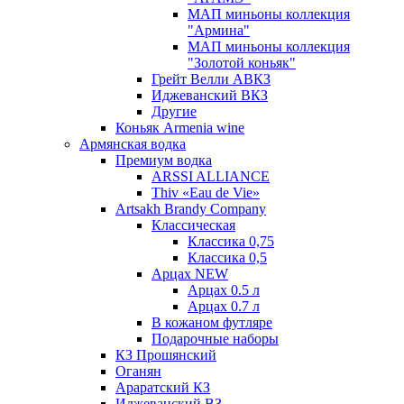
МАП миньоны коллекция
"Армина"
МАП миньоны коллекция
"Золотой коньяк"
Грейт Велли АВКЗ
Иджеванский ВКЗ
Другие
Коньяк Armenia wine
Армянская водка
Премиум водка
ARSSI ALLIANCE
Thiv «Eau de Vie»
Artsakh Brandy Company
Классическая
Классика 0,75
Классика 0,5
Арцах NEW
Арцах 0.5 л
Арцах 0.7 л
В кожаном футляре
Подарочные наборы
КЗ Прошянский
Оганян
Араратский КЗ
Иджеванский ВЗ