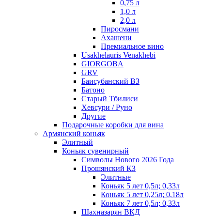
0,75 л
1,0 л
2,0 л
Пиросмани
Ахашени
Премиальное вино
Usakhelauris Venakhebi
GIORGOBA
GRV
Баисубанский ВЗ
Батоно
Старый Тбилиси
Хевсури / Руно
Другие
Подарочные коробки для вина
Армянский коньяк
Элитный
Коньяк сувенирный
Символы Нового 2026 Года
Прошянский КЗ
Элитные
Коньяк 5 лет 0,5л; 0,33л
Коньяк 5 лет 0,25л; 0,18л
Коньяк 7 лет 0,5л; 0,33л
Шахназарян ВКД