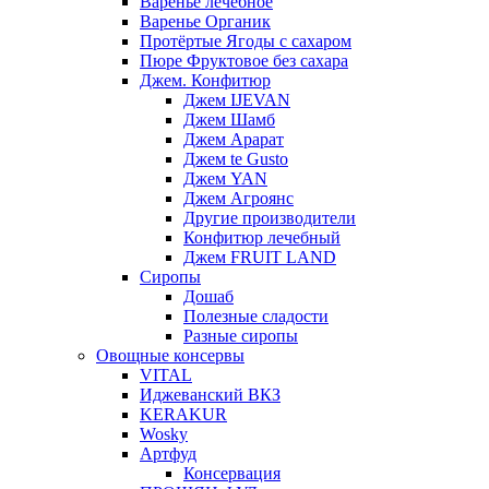
Варенье лечебное
Варенье Органик
Протёртые Ягоды с сахаром
Пюре Фруктовое без сахара
Джем. Конфитюр
Джем IJEVAN
Джем Шамб
Джем Арарат
Джем te Gusto
Джем YAN
Джем Агроянс
Другие производители
Конфитюр лечебный
Джем FRUIT LAND
Сиропы
Дошаб
Полезные сладости
Разные сиропы
Овощные консервы
VITAL
Иджеванский ВКЗ
KERAKUR
Wosky
Артфуд
Консервация