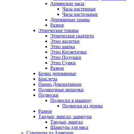
Армянские часы
Часы настенные
Часы настольные
Деревянные храмы
Разное
Этнические товары
Этнические скатерти
Этно жилетки
Этно шапка
Этно Косметички
Этно Подушки
Этно Сумки
Разное
Бочки деревянные
Браслеты
Панно Декоративное
Подарочные мешочки
Подвески
Подвески в машину
Подвески из дерева
Разное
Тандыр, мангал, шампура
Тандыр, мангал
Шампура для мяса
Сувениры из Армении