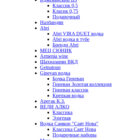
Классик 0,5
Класик 0,75
Подарочный
Налбандян
Abri
Abri VIRA DUET водка
Abri водка в тубе
Бренди Abri
МЕЦ СЮНИК
Armenia wine
Шахназарян ВКД
Getnatoun
Ginevan водка
Бочка Гиневан
Гиневан Золотая коллекция
Гиневан классик
Крепкая водка
Арегак К.З.
ВЕДИ АЛКО
Классика
Элитная
Водка Самкон "Саят Нова"
Классика Саят Нова
Подарочные наборы