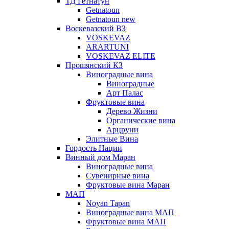
ТД Гетнатун
Getnatoun
Getnatoun new
Воскевазский ВЗ
VOSKEVAZ
ARARTUNI
VOSKEVAZ ELITE
Прошянский КЗ
Виноградные вина
Виноградные
Арт Палас
Фруктовые вина
Дерево Жизни
Органические вина
Арцруни
Элитные Вина
Гордость Нации
Винный дом Маран
Виноградные вина
Сувенирные вина
Фруктовые вина Маран
МАП
Noyan Tapan
Виноградные вина МАП
Фруктовые вина МАП