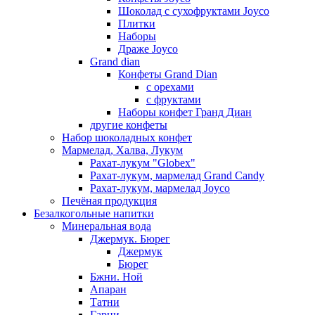
Шоколад с сухофруктами Joyco
Плитки
Наборы
Драже Joyco
Grand dian
Конфеты Grand Dian
с орехами
с фруктами
Наборы конфет Гранд Диан
другие конфеты
Набор шоколадных конфет
Мармелад, Халва, Лукум
Рахат-лукум "Globex"
Рахат-лукум, мармелад Grand Candy
Рахат-лукум, мармелад Joyco
Печёная продукция
Безалкогольные напитки
Минеральная вода
Джермук. Бюрег
Джермук
Бюрег
Бжни. Ной
Апаран
Татни
Гарни