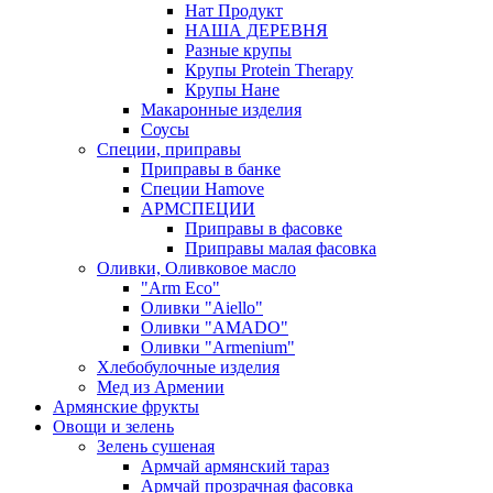
Нат Продукт
НАША ДЕРЕВНЯ
Разные крупы
Крупы Protein Therapy
Крупы Нане
Макаронные изделия
Соусы
Специи, приправы
Приправы в банке
Специи Hamove
АРМСПЕЦИИ
Приправы в фасовке
Приправы малая фасовка
Оливки, Оливковое масло
"Arm Eco"
Оливки "Aiello"
Оливки "AMADO"
Оливки "Armenium"
Хлебобулочные изделия
Мед из Армении
Армянские фрукты
Овощи и зелень
Зелень сушеная
Армчай армянский тараз
Армчай прозрачная фасовка