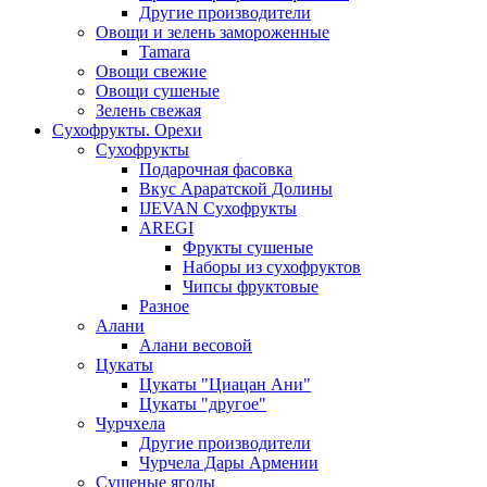
Другие производители
Овощи и зелень замороженные
Tamara
Овощи свежие
Овощи сушеные
Зелень свежая
Сухофрукты. Орехи
Сухофрукты
Подарочная фасовка
Вкус Араратской Долины
IJEVAN Сухофрукты
AREGI
Фрукты сушеные
Наборы из сухофруктов
Чипсы фруктовые
Разное
Алани
Алани весовой
Цукаты
Цукаты "Циацан Ани"
Цукаты "другое"
Чурчхела
Другие производители
Чурчела Дары Армении
Сушеные ягоды