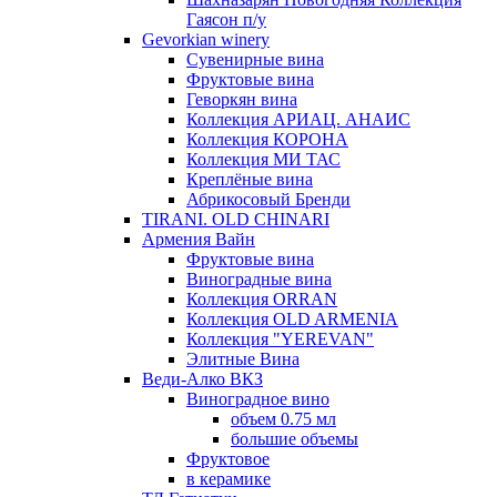
Гаясон п/у
Gevorkian winery
Сувенирные вина
Фруктовые вина
Геворкян вина
Коллекция АРИАЦ. АНАИС
Коллекция КОРОНА
Коллекция МИ ТАС
Креплёные вина
Абрикосовый Бренди
TIRANI. OLD CHINARI
Армения Вайн
Фруктовые вина
Виноградные вина
Коллекция ORRAN
Коллекция OLD ARMENIA
Коллекция "YEREVAN"
Элитные Вина
Веди-Алко ВКЗ
Виноградное вино
объем 0.75 мл
большие объемы
Фруктовое
в керамике