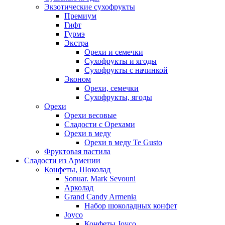
Экзотические сухофрукты
Премиум
Гифт
Гурмэ
Экстра
Орехи и семечки
Сухофрукты и ягоды
Сухофрукты с начинкой
Эконом
Орехи, семечки
Сухофрукты, ягоды
Орехи
Орехи весовые
Сладости с Орехами
Орехи в меду
Орехи в меду Te Gusto
Фруктовая пастила
Сладости из Армении
Конфеты, Шоколад
Sonuar. Mark Sevouni
Арколад
Grand Candy Armenia
Набор шоколадных конфет
Joyco
Конфеты Joyco