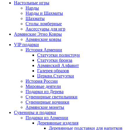
Настольные игры
Нарды
Нарды и Шахматы
Шахматы
Столы ломберные
Аксессуары для игр
Армянские Этно Ковры
Армянские ковры
VIP подарки
История Армении
Статуэтки полистоун
Статуэтки бронза
Армянский Алфавит
Галерея образов
Церкви.Статуэтки
История России
Мировые деятели
Подарки из Дерева
Сувенирные светильники
Сувенирные ночники
Армянские монеты
Сувениры и подарки
Подарки из Армении
Деревянные изделия
Деревянные подставки для напитков