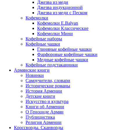
Джезва из меди
Джезва индукционной
Джезва из меди с Песком
Кофемолки
Кофемолки E.Balyan
Кофемолки Классические
Кофемолки Мини
Кофейные наборы
Кофейные чашки
Глиняные кофейные чашки
Фарфоровые кофейные чашки
Медные кофейные чашки
Кофейные подстаканники
Армянские книги
Новинки
Самоучители, словари
Исторические романы
История Армении
Детские книги
Иcкусство и культура
Книги об Армении
О Геноциде Армян
Публицистика
Религия Армении
Кроссворды. Сканворды