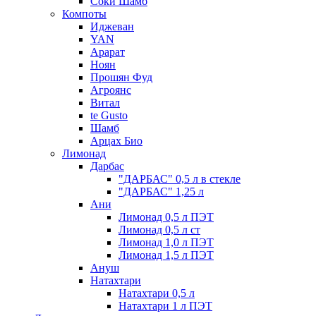
Соки Шамб
Компоты
Иджеван
YAN
Арарат
Ноян
Прошян Фуд
Агроянс
Витал
te Gusto
Шамб
Арцах Био
Лимонад
Дарбас
"ДАРБАС" 0,5 л в стекле
"ДАРБАС" 1,25 л
Ани
Лимонад 0,5 л ПЭТ
Лимонад 0,5 л ст
Лимонад 1,0 л ПЭТ
Лимонад 1,5 л ПЭТ
Ануш
Натахтари
Натахтари 0,5 л
Натахтари 1 л ПЭТ