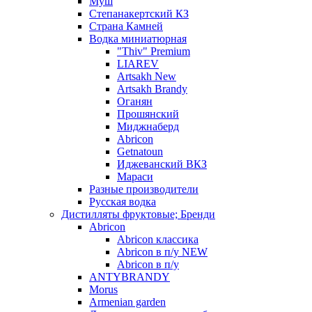
Муш
Степанакертский КЗ
Страна Камней
Водка миниатюрная
"Thiv" Premium
LIAREV
Artsakh New
Artsakh Brandy
Оганян
Прошянский
Миджнаберд
Abricon
Getnatoun
Иджеванский ВКЗ
Мараси
Разные производители
Русская водка
Дистилляты фруктовые; Бренди
Abricon
Abricon классика
Abricon в п/у NEW
Abricon в п/у
ANTYBRANDY
Morus
Armenian garden