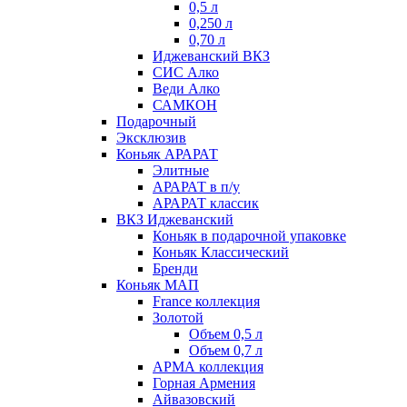
0,5 л
0,250 л
0,70 л
Иджеванский ВКЗ
СИС Алко
Веди Алко
САМКОН
Подарочный
Эксклюзив
Коньяк АРАРАТ
Элитные
АРАРАТ в п/у
АРАРАТ классик
ВКЗ Иджеванский
Коньяк в подарочной упаковке
Коньяк Классический
Бренди
Коньяк МАП
France коллекция
Золотой
Объем 0,5 л
Объем 0,7 л
АРМА коллекция
Горная Армения
Айвазовский