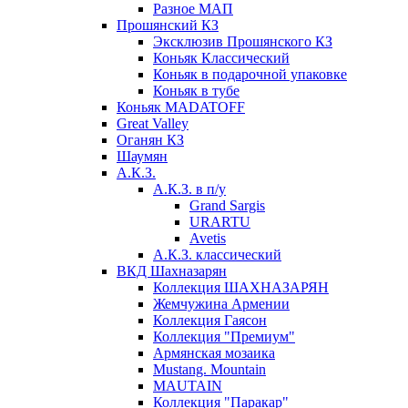
Разное МАП
Прошянский КЗ
Эксклюзив Прошянского КЗ
Коньяк Классический
Коньяк в подарочной упаковке
Коньяк в тубе
Коньяк MADATOFF
Great Valley
Оганян КЗ
Шаумян
А.К.З.
А.К.З. в п/у
Grand Sargis
URARTU
Avetis
А.К.З. классический
ВКД Шахназарян
Коллекция ШАХНАЗАРЯН
Жемчужина Армении
Коллекция Гаясон
Коллекция "Премиум"
Армянская мозаика
Mustang. Mountain
MAUTAIN
Коллекция "Паракар"