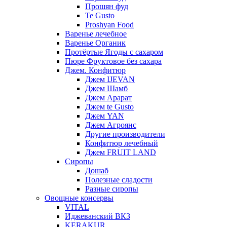
Прошян фуд
Te Gusto
Proshyan Food
Варенье лечебное
Варенье Органик
Протёртые Ягоды с сахаром
Пюре Фруктовое без сахара
Джем. Конфитюр
Джем IJEVAN
Джем Шамб
Джем Арарат
Джем te Gusto
Джем YAN
Джем Агроянс
Другие производители
Конфитюр лечебный
Джем FRUIT LAND
Сиропы
Дошаб
Полезные сладости
Разные сиропы
Овощные консервы
VITAL
Иджеванский ВКЗ
KERAKUR