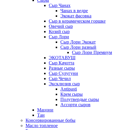
Сыры
Сыр Чанах
Чанах в ведре
Экокат фасовка
Сыр в керамическом горшке
Овечий сыр
Козий сыр
Сыр Лори
Сыр Лори Экокат
Сыр Лори разный
Сыр Лори Премиум
ЭКОТАВУШ
Сыр Качотта
Разные сыры
Сыр Сулугуни
Сыр Чечил
Эксклюзив сыр
Antipasti
Крем сыры
Полутвердые сыры
Ассорти сыров
Мацони
Тан
Консервированные бобы
Масло топленое