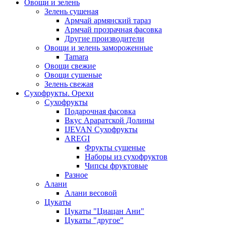
Овощи и зелень
Зелень сушеная
Армчай армянский тараз
Армчай прозрачная фасовка
Другие производители
Овощи и зелень замороженные
Tamara
Овощи свежие
Овощи сушеные
Зелень свежая
Сухофрукты. Орехи
Сухофрукты
Подарочная фасовка
Вкус Араратской Долины
IJEVAN Сухофрукты
AREGI
Фрукты сушеные
Наборы из сухофруктов
Чипсы фруктовые
Разное
Алани
Алани весовой
Цукаты
Цукаты "Циацан Ани"
Цукаты "другое"