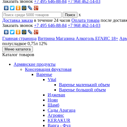
Заказать звонок
+7 495 646-88-84
+7 968 462-14-03
x
Доставка заказа
в течение 24 часов
Оплата товара
после достав
Заказать звонок
+7 495 646-88-84
+7 968 462-14-03
Главная страница
Витрина Магазина Алкоголь ЕГАИС 18+
Арм
полусладкое 0,75л 12%
Меню каталога
Каталог товаров
Армянские продукты
Консервация фруктовая
Варенье
Vital
Варенье маленький объем
Варенье большой объем
Иджеван
Ноян
Шамб
Сады Арагаца
Агроянс
KERAKUR
Варга - Фуд