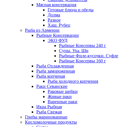
Мясная консервация
Готовые блюда и обеды
Долма
Разное
Хаш. Рубец
Рыба из Армении
Рыбные Консервации
ЭКО ФУД
Рыбные Консервы 240 г
Супы. Уха. Щи
Рыбные Филе-кусочки. Суфле
Рыбные Консервы 160 г
Рыба Охлажденная
Рыба замороженная
Рыба копченая
Рыба холодного копчения
Раки Севанские
Раковые шейки
Живые раки
Варенные раки
Икра Рыбная
Рыба Свежая
Грибы маринованные
Кисломолочные продукты