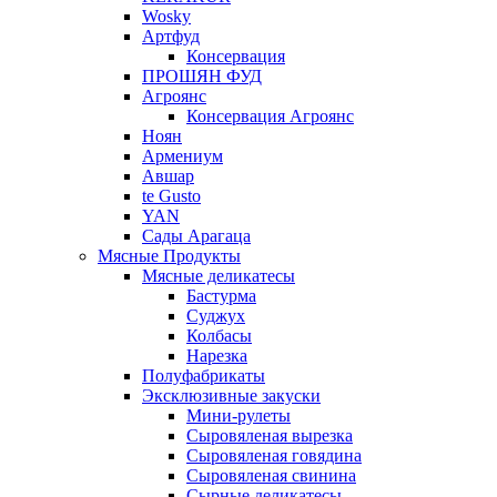
Wosky
Артфуд
Консервация
ПРОШЯН ФУД
Агроянс
Консервация Агроянс
Ноян
Армениум
Авшар
te Gusto
YAN
Сады Арагаца
Мясные Продукты
Мясные деликатесы
Бастурма
Суджух
Колбасы
Нарезка
Полуфабрикаты
Эксклюзивные закуски
Мини-рулеты
Сыровяленая вырезка
Сыровяленая говядина
Сыровяленая свинина
Сырные деликатесы