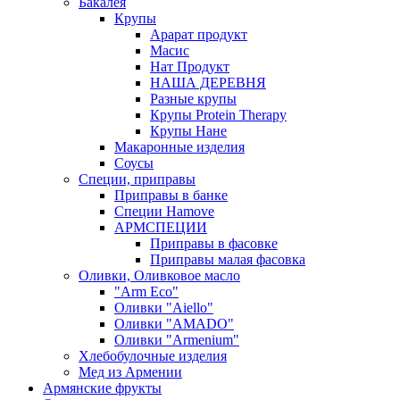
Бакалея
Крупы
Арарат продукт
Масис
Нат Продукт
НАША ДЕРЕВНЯ
Разные крупы
Крупы Protein Therapy
Крупы Нане
Макаронные изделия
Соусы
Специи, приправы
Приправы в банке
Специи Hamove
АРМСПЕЦИИ
Приправы в фасовке
Приправы малая фасовка
Оливки, Оливковое масло
"Arm Eco"
Оливки "Aiello"
Оливки "AMADO"
Оливки "Armenium"
Хлебобулочные изделия
Мед из Армении
Армянские фрукты