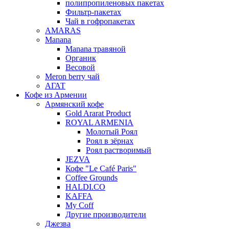
полипропиленовых пакетах
Фильтр-пакетах
Чай в гофропакетах
AMARAS
Manana
Manana травяной
Органик
Весовой
Meron berry чай
АГАТ
Кофе из Армении
Армянский кофе
Gold Ararat Product
ROYAL ARMENIA
Молотый Роял
Роял в зёрнах
Роял растворимый
JEZVA
Кофе "Le Café Paris"
Coffee Grounds
HALDI.CO
KAFFA
My Coff
Другие производители
Джезва