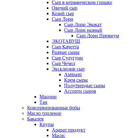
Сыр в керамическом горшке
Овечий сыр
Козий сыр
Сыр Лори
Сыр Лори Экокат
Сыр Лори разный
Сыр Лори Премиум
ЭКОТАВУШ
Сыр Качотта
Разные сыры
Сыр Сулугуни
Сыр Чечил
Эксклюзив сыр
Antipasti
Крем сыры
Полутвердые сыры
Ассорти сыров
Мацони
Тан
Консервированные бобы
Масло топленое
Бакалея
Крупы
Арарат продукт
Масис