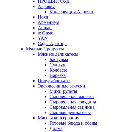
ПРОШЯН ФУД
Агроянс
Консервация Агроянс
Ноян
Армениум
Авшар
te Gusto
YAN
Сады Арагаца
Мясные Продукты
Мясные деликатесы
Бастурма
Суджух
Колбасы
Нарезка
Полуфабрикаты
Эксклюзивные закуски
Мини-рулеты
Сыровяленая вырезка
Сыровяленая говядина
Сыровяленая свинина
Сырные деликатесы
Мясная консервация
Готовые блюда и обеды
Долма