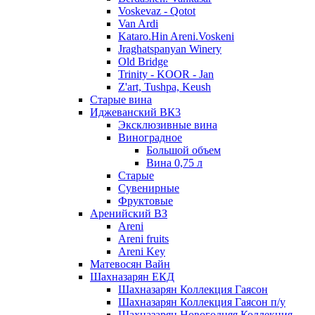
Voskevaz - Qotot
Van Ardi
Kataro.Hin Areni.Voskeni
Jraghatspanyan Winery
Old Bridge
Trinity - KOOR - Jan
Z'art, Tushpa, Keush
Старые вина
Иджеванский ВК3
Эксклюзивные вина
Виноградное
Большой объем
Вина 0,75 л
Старые
Сувенирные
Фруктовые
Аренийский ВЗ
Areni
Areni fruits
Areni Key
Матевосян Вайн
Шахназарян ЕКД
Шахназарян Коллекция Гаясон
Шахназарян Коллекция Гаясон п/у
Шахназарян Новогодняя Коллекция