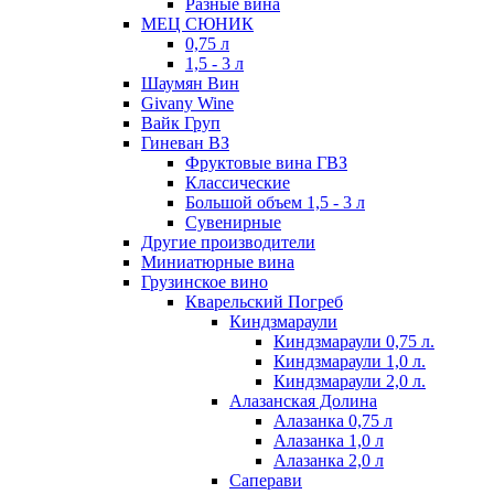
Разные вина
МЕЦ СЮНИК
0,75 л
1,5 - 3 л
Шаумян Вин
Givany Wine
Вайк Груп
Гиневан ВЗ
Фруктовые вина ГВЗ
Классические
Большой объем 1,5 - 3 л
Сувенирные
Другие производители
Миниатюрные вина
Грузинское вино
Кварельский Погреб
Киндзмараули
Киндзмараули 0,75 л.
Киндзмараули 1,0 л.
Киндзмараули 2,0 л.
Алазанская Долина
Алазанка 0,75 л
Алазанка 1,0 л
Алазанка 2,0 л
Саперави