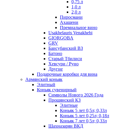
0,75 л
1,0 л
2,0 л
Пиросмани
Ахашени
Премиальное вино
Usakhelauris Venakhebi
GIORGOBA
GRV
Баисубанский ВЗ
Батоно
Старый Тбилиси
Хевсури / Руно
Другие
Подарочные коробки для вина
Армянский коньяк
Элитный
Коньяк сувенирный
Символы Нового 2026 Года
Прошянский КЗ
Элитные
Коньяк 5 лет 0,5л; 0,33л
Коньяк 5 лет 0,25л; 0,18л
Коньяк 7 лет 0,5л; 0,33л
Шахназарян ВКД