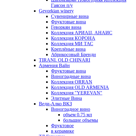
Гаясон п/у
Gevorkian winery
Сувенирные вина
Фруктовые вина
Геворкян вина
Коллекция АРИАЦ. АНАИС
Коллекция КОРОНА
Коллекция МИ ТАС
Креплёные вина
Абрикосовый Бренди
TIRANI. OLD CHINARI
Армения Вайн
Фруктовые вина
Виноградные вина
Коллекция ORRAN
Коллекция OLD ARMENIA
Коллекция "YEREVAN"
Элитные Вина
Веди-Алко ВКЗ
Виноградное вино
объем 0.75 мл
большие объемы
Фруктовое
в керамике