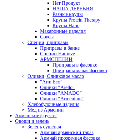
Нат Продукт
НАША ДЕРЕВНЯ
Разные крупы
Крупы Protein Therapy
Крупы Нане
Макаронные изделия
Соусы
Специи, приправы
Приправы в банке
Специи Hamove
АРМСПЕЦИИ
Приправы в фасовке
Приправы малая фасовка
Оливки, Оливковое масло
"Arm Eco"
Оливки "Aiello"
Оливки "AMADO"
Оливки "Armenium"
Хлебобулочные изделия
Мед из Армении
Армянские фрукты
Овощи и зелень
Зелень сушеная
Армчай армянский тараз
Армчай прозрачная фасовка