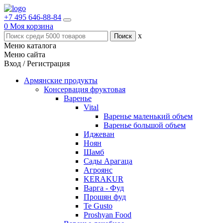
+7 495 646-88-84
0
Моя корзина
x
Меню каталога
Меню сайта
Вход / Регистрация
Армянские продукты
Консервация фруктовая
Варенье
Vital
Варенье маленький объем
Варенье большой объем
Иджеван
Ноян
Шамб
Сады Арагаца
Агроянс
KERAKUR
Варга - Фуд
Прошян фуд
Te Gusto
Proshyan Food