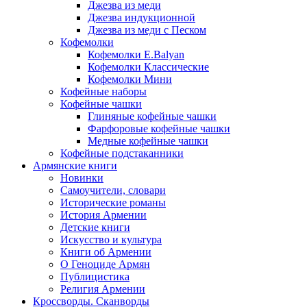
Джезва из меди
Джезва индукционной
Джезва из меди с Песком
Кофемолки
Кофемолки E.Balyan
Кофемолки Классические
Кофемолки Мини
Кофейные наборы
Кофейные чашки
Глиняные кофейные чашки
Фарфоровые кофейные чашки
Медные кофейные чашки
Кофейные подстаканники
Армянские книги
Новинки
Самоучители, словари
Исторические романы
История Армении
Детские книги
Иcкусство и культура
Книги об Армении
О Геноциде Армян
Публицистика
Религия Армении
Кроссворды. Сканворды