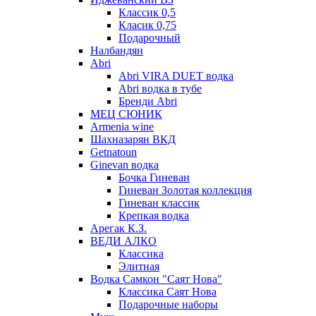
Классик 0,5
Класик 0,75
Подарочный
Налбандян
Abri
Abri VIRA DUET водка
Abri водка в тубе
Бренди Abri
МЕЦ СЮНИК
Armenia wine
Шахназарян ВКД
Getnatoun
Ginevan водка
Бочка Гиневан
Гиневан Золотая коллекция
Гиневан классик
Крепкая водка
Арегак К.З.
ВЕДИ АЛКО
Классика
Элитная
Водка Самкон "Саят Нова"
Классика Саят Нова
Подарочные наборы