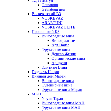
ТД Гетнатун
Getnatoun
Getnatoun new
Воскевазский ВЗ
VOSKEVAZ
ARARTUNI
VOSKEVAZ ELITE
Прошянский КЗ
Виноградные вина
Виноградные
Арт Палас
Фруктовые вина
Дерево Жизни
Органические вина
Арцруни
Элитные Вина
Гордость Нации
Винный дом Маран
Виноградные вина
Сувенирные вина
Фруктовые вина Маран
МАП
Noyan Tapan
Виноградные вина МАП
Фруктовые вина МАП