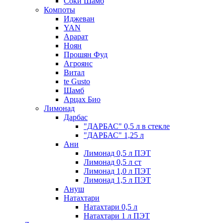
Соки Шамб
Компоты
Иджеван
YAN
Арарат
Ноян
Прошян Фуд
Агроянс
Витал
te Gusto
Шамб
Арцах Био
Лимонад
Дарбас
"ДАРБАС" 0,5 л в стекле
"ДАРБАС" 1,25 л
Ани
Лимонад 0,5 л ПЭТ
Лимонад 0,5 л ст
Лимонад 1,0 л ПЭТ
Лимонад 1,5 л ПЭТ
Ануш
Натахтари
Натахтари 0,5 л
Натахтари 1 л ПЭТ