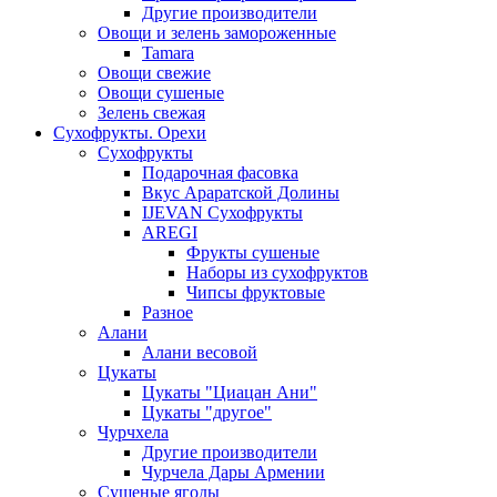
Другие производители
Овощи и зелень замороженные
Tamara
Овощи свежие
Овощи сушеные
Зелень свежая
Сухофрукты. Орехи
Сухофрукты
Подарочная фасовка
Вкус Араратской Долины
IJEVAN Сухофрукты
AREGI
Фрукты сушеные
Наборы из сухофруктов
Чипсы фруктовые
Разное
Алани
Алани весовой
Цукаты
Цукаты "Циацан Ани"
Цукаты "другое"
Чурчхела
Другие производители
Чурчела Дары Армении
Сушеные ягоды