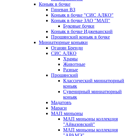
Коньяк в бочке
Гиневан ВЗ
Коньяк в бочке "СИС АЛКО"
Коньяк в бочке ЗАО "МАП"
Буковые бочки
Коньяк в бочке Иджеванский
Прошянский коньяк в бочке
Миниатюрные коньяки
Оганян Бренди
СИС АЛКО
Храмы
Животные
Разные
Прошянский
Классический миниатюрный
коньяк
Сувенирный миниатюрный
коньяк
Мадатовъ
Мараси
МАП миньоны
МАП миньоны коллекция
"Айвазовский"
МАП миньоны коллекция
"АРАМЭ"