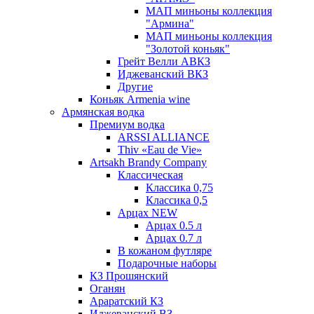
МАП миньоны коллекция
"Армина"
МАП миньоны коллекция
"Золотой коньяк"
Грейт Велли АВКЗ
Иджеванский ВКЗ
Другие
Коньяк Armenia wine
Армянская водка
Премиум водка
ARSSI ALLIANCE
Thiv «Eau de Vie»
Artsakh Brandy Company
Классическая
Классика 0,75
Классика 0,5
Арцах NEW
Арцах 0.5 л
Арцах 0.7 л
В кожаном футляре
Подарочные наборы
КЗ Прошянский
Оганян
Араратский КЗ
Иджеванский ВЗ