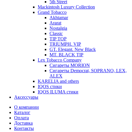
5th Street
Mackintosh Luxury Collection
Grand Tobacco
Akhtamar
Ararat
Nostalgia
Classic
TIP TOP
TRIUMPH. VIP
GT. Elegant. New Black
MT. BLACK TIP
Lex Tobacco Company
Сигареты MORION
Сигареты Democrat, SOPRANO, LEX,
ALEX
KARELIA and others
IQOS стики
IQOS ILUMA стики
Аксессуары
О компании
Каталог
Оплата
Доставка
Контакты