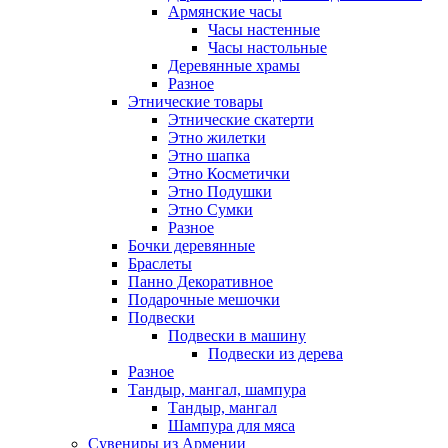
Армянские часы
Часы настенные
Часы настольные
Деревянные храмы
Разное
Этнические товары
Этнические скатерти
Этно жилетки
Этно шапка
Этно Косметички
Этно Подушки
Этно Сумки
Разное
Бочки деревянные
Браслеты
Панно Декоративное
Подарочные мешочки
Подвески
Подвески в машину
Подвески из дерева
Разное
Тандыр, мангал, шампура
Тандыр, мангал
Шампура для мяса
Сувениры из Армении