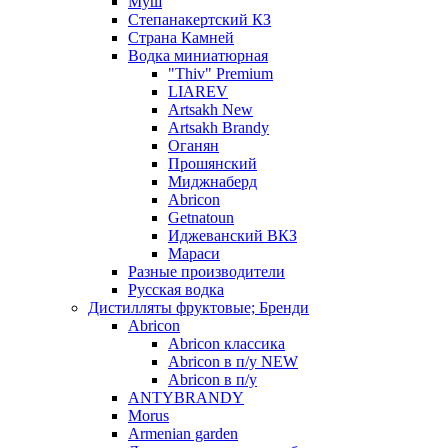
Муш
Степанакертский КЗ
Страна Камней
Водка миниатюрная
"Thiv" Premium
LIAREV
Artsakh New
Artsakh Brandy
Оганян
Прошянский
Миджнаберд
Abricon
Getnatoun
Иджеванский ВКЗ
Мараси
Разные производители
Русская водка
Дистилляты фруктовые; Бренди
Abricon
Abricon классика
Abricon в п/у NEW
Abricon в п/у
ANTYBRANDY
Morus
Armenian garden