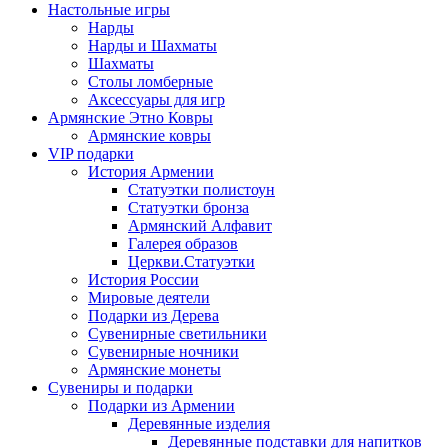
Настольные игры
Нарды
Нарды и Шахматы
Шахматы
Столы ломберные
Аксессуары для игр
Армянские Этно Ковры
Армянские ковры
VIP подарки
История Армении
Статуэтки полистоун
Статуэтки бронза
Армянский Алфавит
Галерея образов
Церкви.Статуэтки
История России
Мировые деятели
Подарки из Дерева
Сувенирные светильники
Сувенирные ночники
Армянские монеты
Сувениры и подарки
Подарки из Армении
Деревянные изделия
Деревянные подставки для напитков