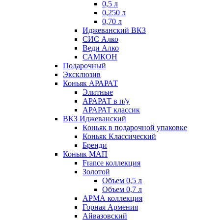
0,5 л
0,250 л
0,70 л
Иджеванский ВКЗ
СИС Алко
Веди Алко
САМКОН
Подарочный
Эксклюзив
Коньяк АРАРАТ
Элитные
АРАРАТ в п/у
АРАРАТ классик
ВКЗ Иджеванский
Коньяк в подарочной упаковке
Коньяк Классический
Бренди
Коньяк МАП
France коллекция
Золотой
Объем 0,5 л
Объем 0,7 л
АРМА коллекция
Горная Армения
Айвазовский