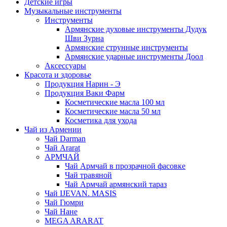
Детские игры
Музыкальные инструменты
Инструменты
Армянские духовые инструменты Дудук
Шви Зурна
Армянские струнные инструменты
Армянские ударные инструменты Доол
Аксессуары
Красота и здоровье
Продукция Нарин - Э
Продукция Ваки Фарм
Косметические масла 100 мл
Косметические масла 50 мл
Косметика для ухода
Чай из Армении
Чай Darman
Чай Ararat
АРМЧАЙ
Чай Армчай в прозрачной фасовке
Чай травяной
Чай Армчай армянский тараз
Чай IJEVAN. MASIS
Чай Гюмри
Чай Нане
MEGA ARARAT