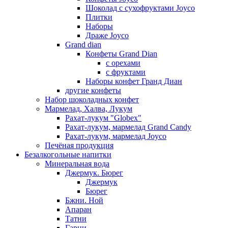
Шоколад с сухофруктами Joyco
Плитки
Наборы
Драже Joyco
Grand dian
Конфеты Grand Dian
с орехами
с фруктами
Наборы конфет Гранд Диан
другие конфеты
Набор шоколадных конфет
Мармелад, Халва, Лукум
Рахат-лукум "Globex"
Рахат-лукум, мармелад Grand Candy
Рахат-лукум, мармелад Joyco
Печёная продукция
Безалкогольные напитки
Минеральная вода
Джермук. Бюрег
Джермук
Бюрег
Бжни. Ной
Апаран
Татни
Гарни