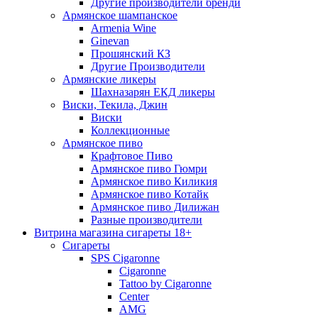
Другие производители бренди
Армянское шампанское
Armenia Wine
Ginevan
Прошянский КЗ
Другие Производители
Армянские ликеры
Шахназарян ЕКД ликеры
Виски, Текила, Джин
Виски
Коллекционные
Армянское пиво
Крафтовое Пиво
Армянское пиво Гюмри
Армянское пиво Киликия
Армянское пиво Котайк
Армянское пиво Дилижан
Разные производители
Витрина магазина сигареты 18+
Cигареты
SPS Cigaronne
Сigaronne
Tattoo by Cigaronne
Center
AMG