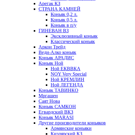
Арегак КЗ
СТРАНА КАМНЕЙ
Коньяк 0,2 л.
Коньяк 0,5 л.
Коньяк в п/у
ГИНЕВАН ВЗ
Эксклюзивный коньяк
Классический коньяк
Аркон Трейд
Веди-Алко коньяк
Коньяк АРАДИС
Коньяк Ной
Ной ЕКВВКА
NOY Very Special
Ной КРЕМЛИН
Ной ЛЕГЕНДА
Коньяк ТАВИНКО
Мргашен
Саят Нова
Коньяк САМКОН
Егвардский ВКЗ
Коньяк MARASI
Другие производители коньяков
Армянские коньяки
Кизлярский КЗ