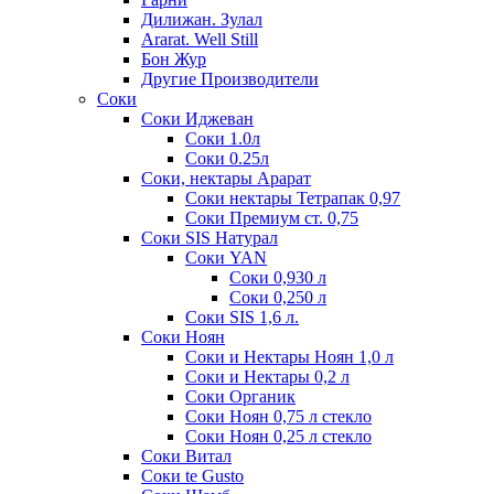
Дилижан. Зулал
Ararat. Well Still
Бон Жур
Другие Производители
Соки
Соки Иджеван
Соки 1.0л
Соки 0.25л
Соки, нектары Арарат
Соки нектары Тетрапак 0,97
Соки Премиум ст. 0,75
Соки SIS Натурал
Соки YAN
Соки 0,930 л
Соки 0,250 л
Соки SIS 1,6 л.
Соки Ноян
Соки и Нектары Ноян 1,0 л
Соки и Нектары 0,2 л
Соки Органик
Соки Ноян 0,75 л стекло
Соки Ноян 0,25 л стекло
Соки Витал
Соки te Gusto