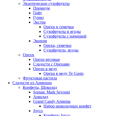
Экзотические сухофрукты
Премиум
Гифт
Гурмэ
Экстра
Орехи и семечки
Сухофрукты и ягоды
Сухофрукты с начинкой
Эконом
Орехи, семечки
Сухофрукты, ягоды
Орехи
Орехи весовые
Сладости с Орехами
Орехи в меду
Орехи в меду Te Gusto
Фруктовая пастила
Сладости из Армении
Конфеты, Шоколад
Sonuar. Mark Sevouni
Арколад
Grand Candy Armenia
Набор шоколадных конфет
Joyco
Конфеты Joyco