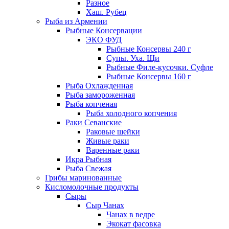
Разное
Хаш. Рубец
Рыба из Армении
Рыбные Консервации
ЭКО ФУД
Рыбные Консервы 240 г
Супы. Уха. Щи
Рыбные Филе-кусочки. Суфле
Рыбные Консервы 160 г
Рыба Охлажденная
Рыба замороженная
Рыба копченая
Рыба холодного копчения
Раки Севанские
Раковые шейки
Живые раки
Варенные раки
Икра Рыбная
Рыба Свежая
Грибы маринованные
Кисломолочные продукты
Сыры
Сыр Чанах
Чанах в ведре
Экокат фасовка