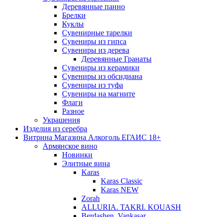
Деревянные панно
Брелки
Куклы
Сувенирные тарелки
Сувениры из гипса
Сувениры из дерева
Деревянные Гранаты
Сувениры из керамики
Сувениры из обсидиана
Сувениры из туфа
Сувениры на магните
Флаги
Разное
Украшения
Изделия из серебра
Витрина Магазина Алкоголь ЕГАИС 18+
Армянское вино
Новинки
Элитные вина
Karas
Karas Classic
Karas NEW
Zorah
ALLURIA. TAKRI. KOUASH
Berdashen. Vankasar