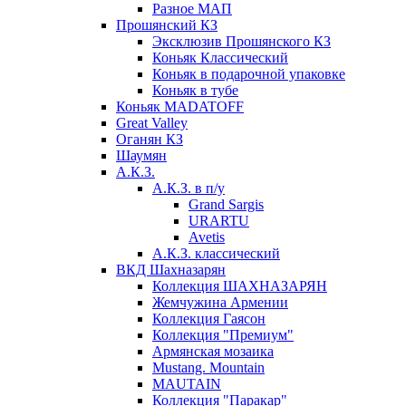
Разное МАП
Прошянский КЗ
Эксклюзив Прошянского КЗ
Коньяк Классический
Коньяк в подарочной упаковке
Коньяк в тубе
Коньяк MADATOFF
Great Valley
Оганян КЗ
Шаумян
А.К.З.
А.К.З. в п/у
Grand Sargis
URARTU
Avetis
А.К.З. классический
ВКД Шахназарян
Коллекция ШАХНАЗАРЯН
Жемчужина Армении
Коллекция Гаясон
Коллекция "Премиум"
Армянская мозаика
Mustang. Mountain
MAUTAIN
Коллекция "Паракар"