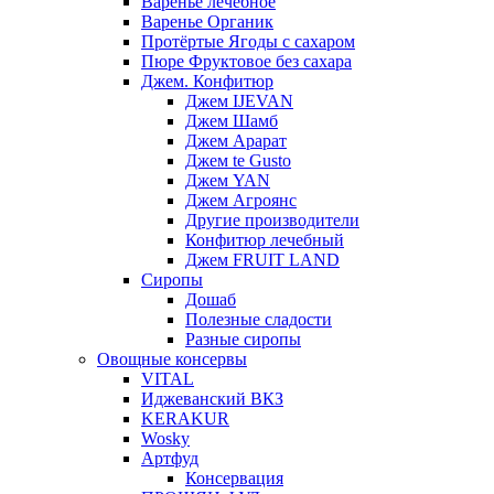
Варенье лечебное
Варенье Органик
Протёртые Ягоды с сахаром
Пюре Фруктовое без сахара
Джем. Конфитюр
Джем IJEVAN
Джем Шамб
Джем Арарат
Джем te Gusto
Джем YAN
Джем Агроянс
Другие производители
Конфитюр лечебный
Джем FRUIT LAND
Сиропы
Дошаб
Полезные сладости
Разные сиропы
Овощные консервы
VITAL
Иджеванский ВКЗ
KERAKUR
Wosky
Артфуд
Консервация