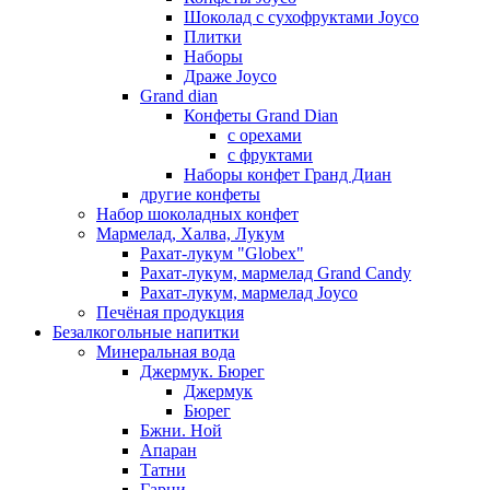
Шоколад с сухофруктами Joyco
Плитки
Наборы
Драже Joyco
Grand dian
Конфеты Grand Dian
с орехами
с фруктами
Наборы конфет Гранд Диан
другие конфеты
Набор шоколадных конфет
Мармелад, Халва, Лукум
Рахат-лукум "Globex"
Рахат-лукум, мармелад Grand Candy
Рахат-лукум, мармелад Joyco
Печёная продукция
Безалкогольные напитки
Минеральная вода
Джермук. Бюрег
Джермук
Бюрег
Бжни. Ной
Апаран
Татни
Гарни