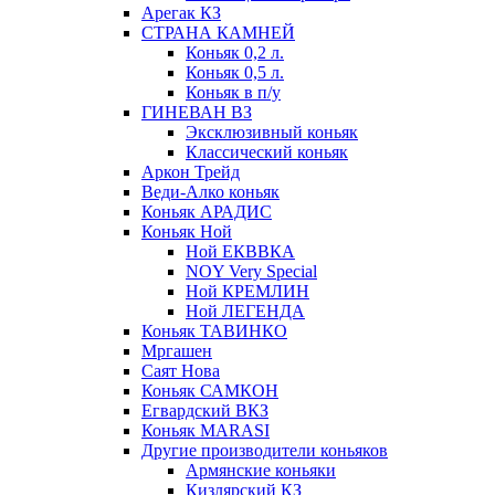
Арегак КЗ
СТРАНА КАМНЕЙ
Коньяк 0,2 л.
Коньяк 0,5 л.
Коньяк в п/у
ГИНЕВАН ВЗ
Эксклюзивный коньяк
Классический коньяк
Аркон Трейд
Веди-Алко коньяк
Коньяк АРАДИС
Коньяк Ной
Ной ЕКВВКА
NOY Very Special
Ной КРЕМЛИН
Ной ЛЕГЕНДА
Коньяк ТАВИНКО
Мргашен
Саят Нова
Коньяк САМКОН
Егвардский ВКЗ
Коньяк MARASI
Другие производители коньяков
Армянские коньяки
Кизлярский КЗ