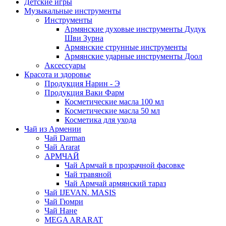
Детские игры
Музыкальные инструменты
Инструменты
Армянские духовые инструменты Дудук
Шви Зурна
Армянские струнные инструменты
Армянские ударные инструменты Доол
Аксессуары
Красота и здоровье
Продукция Нарин - Э
Продукция Ваки Фарм
Косметические масла 100 мл
Косметические масла 50 мл
Косметика для ухода
Чай из Армении
Чай Darman
Чай Ararat
АРМЧАЙ
Чай Армчай в прозрачной фасовке
Чай травяной
Чай Армчай армянский тараз
Чай IJEVAN. MASIS
Чай Гюмри
Чай Нане
MEGA ARARAT