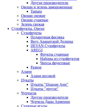
Другие производители
Овощи и зелень замороженные
Tamara
Овощи свежие
Овощи сушеные
Зелень свежая
Сухофрукты. Орехи
Сухофрукты
Подарочная фасовка
Вкус Араратской Долины
IJEVAN Сухофрукты
AREGI
Фрукты сушеные
Наборы из сухофруктов
Чипсы фруктовые
Разное
Алани
Алани весовой
Цукаты
Цукаты "Циацан Ани"
Цукаты "другое"
Чурчхела
Другие производители
Чурчела Дары Армении
Сушеные ягоды