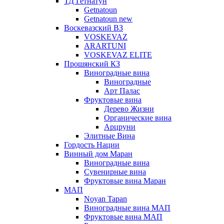
ТД Гетнатун
Getnatoun
Getnatoun new
Воскевазский ВЗ
VOSKEVAZ
ARARTUNI
VOSKEVAZ ELITE
Прошянский КЗ
Виноградные вина
Виноградные
Арт Палас
Фруктовые вина
Дерево Жизни
Органические вина
Арцруни
Элитные Вина
Гордость Нации
Винный дом Маран
Виноградные вина
Сувенирные вина
Фруктовые вина Маран
МАП
Noyan Tapan
Виноградные вина МАП
Фруктовые вина МАП