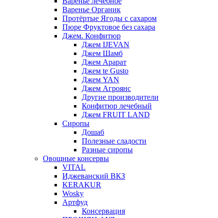
Варенье лечебное
Варенье Органик
Протёртые Ягоды с сахаром
Пюре Фруктовое без сахара
Джем. Конфитюр
Джем IJEVAN
Джем Шамб
Джем Арарат
Джем te Gusto
Джем YAN
Джем Агроянс
Другие производители
Конфитюр лечебный
Джем FRUIT LAND
Сиропы
Дошаб
Полезные сладости
Разные сиропы
Овощные консервы
VITAL
Иджеванский ВКЗ
KERAKUR
Wosky
Артфуд
Консервация