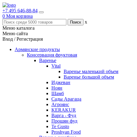
+7 495 646-88-84
0
Моя корзина
x
Меню каталога
Меню сайта
Вход / Регистрация
Армянские продукты
Консервация фруктовая
Варенье
Vital
Варенье маленький объем
Варенье большой объем
Иджеван
Ноян
Шамб
Сады Арагаца
Агроянс
KERAKUR
Варга - Фуд
Прошян фуд
Te Gusto
Proshyan Food