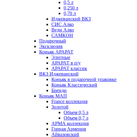
0,5 л
0,250 л
0,70 л
Иджеванский ВКЗ
СИС Алко
Веди Алко
САМКОН
Подарочный
Эксклюзив
Коньяк АРАРАТ
Элитные
АРАРАТ в п/у
АРАРАТ классик
ВКЗ Иджеванский
Коньяк в подарочной упаковке
Коньяк Классический
Бренди
Коньяк МАП
France коллекция
Золотой
Объем 0,5 л
Объем 0,7 л
АРМА коллекция
Горная Армения
Айвазовский