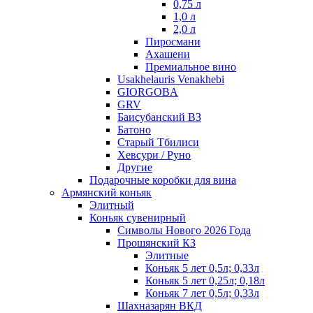
0,75 л
1,0 л
2,0 л
Пиросмани
Ахашени
Премиальное вино
Usakhelauris Venakhebi
GIORGOBA
GRV
Баисубанский ВЗ
Батоно
Старый Тбилиси
Хевсури / Руно
Другие
Подарочные коробки для вина
Армянский коньяк
Элитный
Коньяк сувенирный
Символы Нового 2026 Года
Прошянский КЗ
Элитные
Коньяк 5 лет 0,5л; 0,33л
Коньяк 5 лет 0,25л; 0,18л
Коньяк 7 лет 0,5л; 0,33л
Шахназарян ВКД