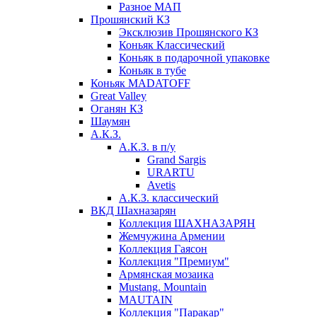
Разное МАП
Прошянский КЗ
Эксклюзив Прошянского КЗ
Коньяк Классический
Коньяк в подарочной упаковке
Коньяк в тубе
Коньяк MADATOFF
Great Valley
Оганян КЗ
Шаумян
А.К.З.
А.К.З. в п/у
Grand Sargis
URARTU
Avetis
А.К.З. классический
ВКД Шахназарян
Коллекция ШАХНАЗАРЯН
Жемчужина Армении
Коллекция Гаясон
Коллекция "Премиум"
Армянская мозаика
Mustang. Mountain
MAUTAIN
Коллекция "Паракар"