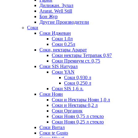
Дилижан. Зулал
Ararat. Well Still
Бон Жур
Другие Производители
Соки
Соки Иджеван
Соки 1.0л
Соки 0.25л
Соки, нектары Арарат
Соки нектары Тетрапак 0,97
Соки Премиум ст. 0,75
Соки SIS Натурал
Соки YAN
Соки 0,930 л
Соки 0,250 л
Соки SIS 1,6 л.
Соки Ноян
Соки и Нектары Ноян 1,0 л
Соки и Нектары 0,2 л
Соки Органик
Соки Ноян 0,75 л стекло
Соки Ноян 0,25 л стекло
Соки Витал
Соки te Gusto