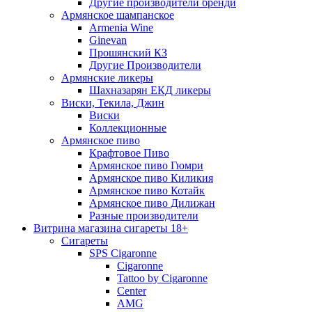
Другие производители бренди
Армянское шампанское
Armenia Wine
Ginevan
Прошянский КЗ
Другие Производители
Армянские ликеры
Шахназарян ЕКД ликеры
Виски, Текила, Джин
Виски
Коллекционные
Армянское пиво
Крафтовое Пиво
Армянское пиво Гюмри
Армянское пиво Киликия
Армянское пиво Котайк
Армянское пиво Дилижан
Разные производители
Витрина магазина сигареты 18+
Cигареты
SPS Cigaronne
Сigaronne
Tattoo by Cigaronne
Center
AMG