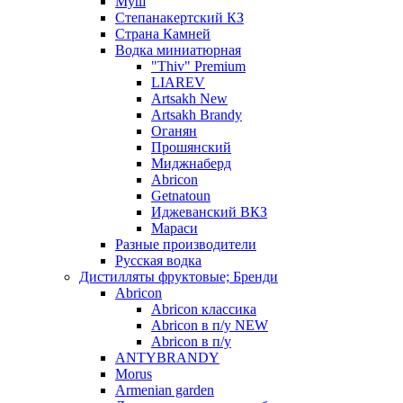
Муш
Степанакертский КЗ
Страна Камней
Водка миниатюрная
"Thiv" Premium
LIAREV
Artsakh New
Artsakh Brandy
Оганян
Прошянский
Миджнаберд
Abricon
Getnatoun
Иджеванский ВКЗ
Мараси
Разные производители
Русская водка
Дистилляты фруктовые; Бренди
Abricon
Abricon классика
Abricon в п/у NEW
Abricon в п/у
ANTYBRANDY
Morus
Armenian garden