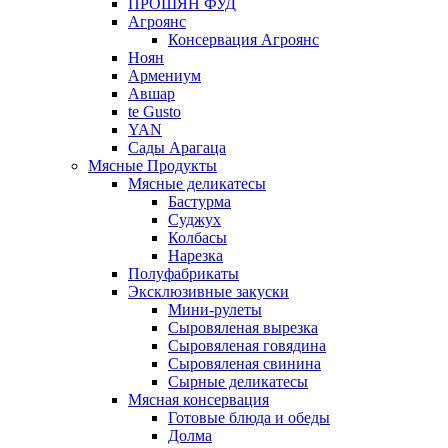
ПРОШЯН ФУД
Агроянс
Консервация Агроянс
Ноян
Армениум
Авшар
te Gusto
YAN
Сады Арагаца
Мясные Продукты
Мясные деликатесы
Бастурма
Суджух
Колбасы
Нарезка
Полуфабрикаты
Эксклюзивные закуски
Мини-рулеты
Сыровяленая вырезка
Сыровяленая говядина
Сыровяленая свинина
Сырные деликатесы
Мясная консервация
Готовые блюда и обеды
Долма