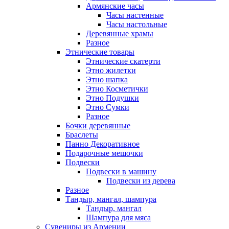
Армянские часы
Часы настенные
Часы настольные
Деревянные храмы
Разное
Этнические товары
Этнические скатерти
Этно жилетки
Этно шапка
Этно Косметички
Этно Подушки
Этно Сумки
Разное
Бочки деревянные
Браслеты
Панно Декоративное
Подарочные мешочки
Подвески
Подвески в машину
Подвески из дерева
Разное
Тандыр, мангал, шампура
Тандыр, мангал
Шампура для мяса
Сувениры из Армении