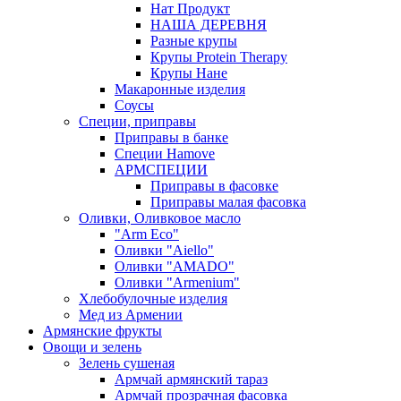
Нат Продукт
НАША ДЕРЕВНЯ
Разные крупы
Крупы Protein Therapy
Крупы Нане
Макаронные изделия
Соусы
Специи, приправы
Приправы в банке
Специи Hamove
АРМСПЕЦИИ
Приправы в фасовке
Приправы малая фасовка
Оливки, Оливковое масло
"Arm Eco"
Оливки "Aiello"
Оливки "AMADO"
Оливки "Armenium"
Хлебобулочные изделия
Мед из Армении
Армянские фрукты
Овощи и зелень
Зелень сушеная
Армчай армянский тараз
Армчай прозрачная фасовка