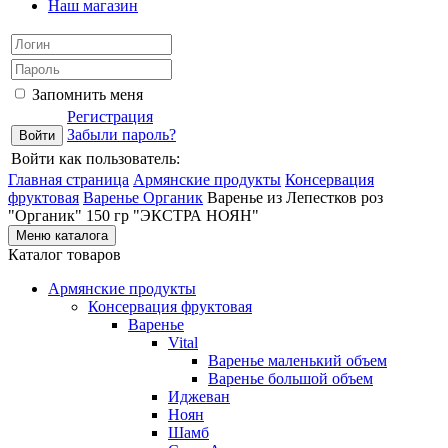
Наш магазин
Запомнить меня
Регистрация
Забыли пароль?
Войти как пользователь:
Главная страница
Армянские продукты
Консервация
фруктовая
Варенье Органик
Варенье из Лепестков роз
"Органик" 150 гр "ЭКСТРА НОЯН"
Меню каталога
Каталог товаров
Армянские продукты
Консервация фруктовая
Варенье
Vital
Варенье маленький объем
Варенье большой объем
Иджеван
Ноян
Шамб