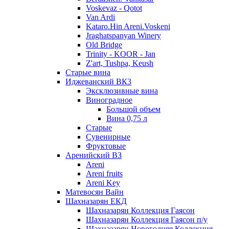
Voskevaz - Qotot
Van Ardi
Kataro.Hin Areni.Voskeni
Jraghatspanyan Winery
Old Bridge
Trinity - KOOR - Jan
Z'art, Tushpa, Keush
Старые вина
Иджеванский ВК3
Эксклюзивные вина
Виноградное
Большой объем
Вина 0,75 л
Старые
Сувенирные
Фруктовые
Аренийский ВЗ
Areni
Areni fruits
Areni Key
Матевосян Вайн
Шахназарян ЕКД
Шахназарян Коллекция Гаясон
Шахназарян Коллекция Гаясон п/у
Шахназарян Новогодняя Коллекция