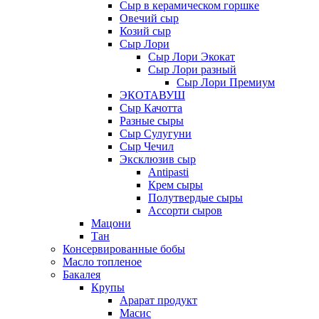
Сыр в керамическом горшке
Овечий сыр
Козий сыр
Сыр Лори
Сыр Лори Экокат
Сыр Лори разный
Сыр Лори Премиум
ЭКОТАВУШ
Сыр Качотта
Разные сыры
Сыр Сулугуни
Сыр Чечил
Эксклюзив сыр
Antipasti
Крем сыры
Полутвердые сыры
Ассорти сыров
Мацони
Тан
Консервированные бобы
Масло топленое
Бакалея
Крупы
Арарат продукт
Масис