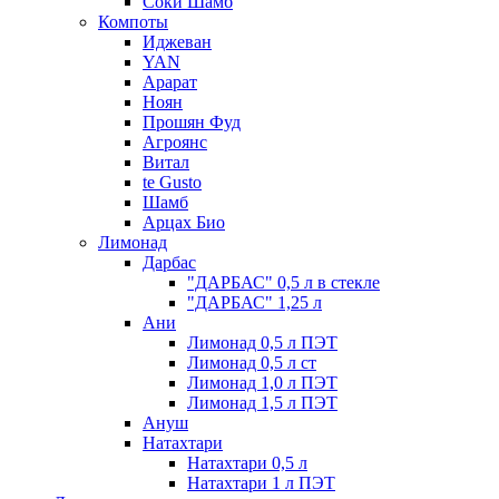
Соки Шамб
Компоты
Иджеван
YAN
Арарат
Ноян
Прошян Фуд
Агроянс
Витал
te Gusto
Шамб
Арцах Био
Лимонад
Дарбас
"ДАРБАС" 0,5 л в стекле
"ДАРБАС" 1,25 л
Ани
Лимонад 0,5 л ПЭТ
Лимонад 0,5 л ст
Лимонад 1,0 л ПЭТ
Лимонад 1,5 л ПЭТ
Ануш
Натахтари
Натахтари 0,5 л
Натахтари 1 л ПЭТ