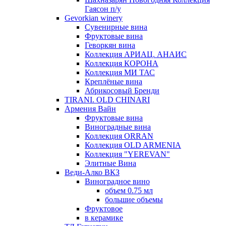
Гаясон п/у
Gevorkian winery
Сувенирные вина
Фруктовые вина
Геворкян вина
Коллекция АРИАЦ. АНАИС
Коллекция КОРОНА
Коллекция МИ ТАС
Креплёные вина
Абрикосовый Бренди
TIRANI. OLD CHINARI
Армения Вайн
Фруктовые вина
Виноградные вина
Коллекция ORRAN
Коллекция OLD ARMENIA
Коллекция "YEREVAN"
Элитные Вина
Веди-Алко ВКЗ
Виноградное вино
объем 0.75 мл
большие объемы
Фруктовое
в керамике