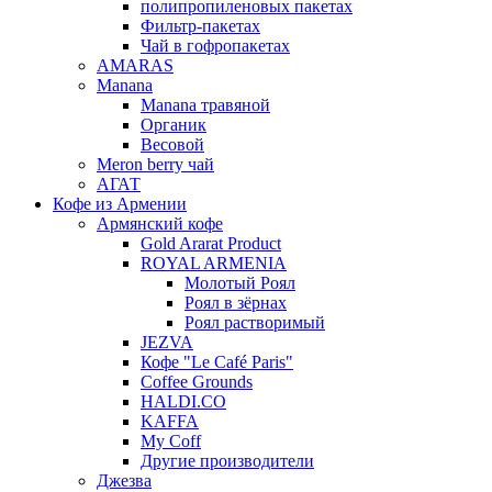
полипропиленовых пакетах
Фильтр-пакетах
Чай в гофропакетах
AMARAS
Manana
Manana травяной
Органик
Весовой
Meron berry чай
АГАТ
Кофе из Армении
Армянский кофе
Gold Ararat Product
ROYAL ARMENIA
Молотый Роял
Роял в зёрнах
Роял растворимый
JEZVA
Кофе "Le Café Paris"
Coffee Grounds
HALDI.CO
KAFFA
My Coff
Другие производители
Джезва