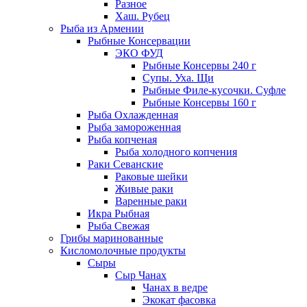
Разное
Хаш. Рубец
Рыба из Армении
Рыбные Консервации
ЭКО ФУД
Рыбные Консервы 240 г
Супы. Уха. Щи
Рыбные Филе-кусочки. Суфле
Рыбные Консервы 160 г
Рыба Охлажденная
Рыба замороженная
Рыба копченая
Рыба холодного копчения
Раки Севанские
Раковые шейки
Живые раки
Варенные раки
Икра Рыбная
Рыба Свежая
Грибы маринованные
Кисломолочные продукты
Сыры
Сыр Чанах
Чанах в ведре
Экокат фасовка