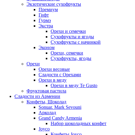
Экзотические сухофрукты
Премиум
Гифт
Гурмэ
Экстра
Орехи и семечки
Сухофрукты и ягоды
Сухофрукты с начинкой
Эконом
Орехи, семечки
Сухофрукты, ягоды
Орехи
Орехи весовые
Сладости с Орехами
Орехи в меду
Орехи в меду Te Gusto
Фруктовая пастила
Сладости из Армении
Конфеты, Шоколад
Sonuar. Mark Sevouni
Арколад
Grand Candy Armenia
Набор шоколадных конфет
Joyco
Конфеты Joyco