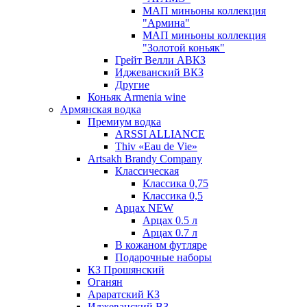
МАП миньоны коллекция
"Армина"
МАП миньоны коллекция
"Золотой коньяк"
Грейт Велли АВКЗ
Иджеванский ВКЗ
Другие
Коньяк Armenia wine
Армянская водка
Премиум водка
ARSSI ALLIANCE
Thiv «Eau de Vie»
Artsakh Brandy Company
Классическая
Классика 0,75
Классика 0,5
Арцах NEW
Арцах 0.5 л
Арцах 0.7 л
В кожаном футляре
Подарочные наборы
КЗ Прошянский
Оганян
Араратский КЗ
Иджеванский ВЗ