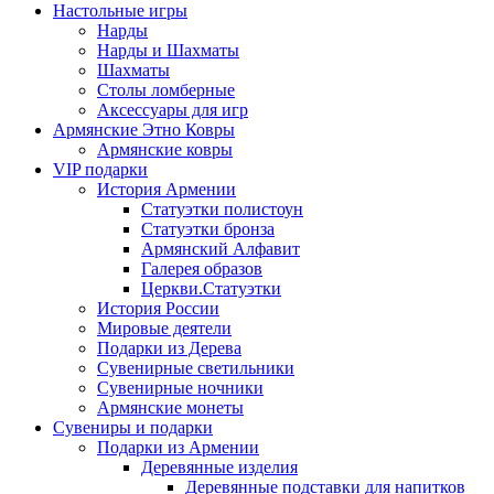
Настольные игры
Нарды
Нарды и Шахматы
Шахматы
Столы ломберные
Аксессуары для игр
Армянские Этно Ковры
Армянские ковры
VIP подарки
История Армении
Статуэтки полистоун
Статуэтки бронза
Армянский Алфавит
Галерея образов
Церкви.Статуэтки
История России
Мировые деятели
Подарки из Дерева
Сувенирные светильники
Сувенирные ночники
Армянские монеты
Сувениры и подарки
Подарки из Армении
Деревянные изделия
Деревянные подставки для напитков