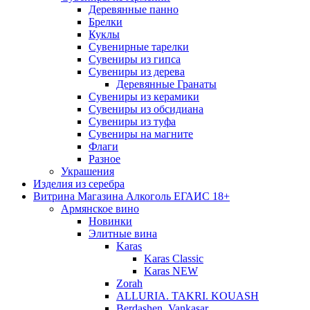
Деревянные панно
Брелки
Куклы
Сувенирные тарелки
Сувениры из гипса
Сувениры из дерева
Деревянные Гранаты
Сувениры из керамики
Сувениры из обсидиана
Сувениры из туфа
Сувениры на магните
Флаги
Разное
Украшения
Изделия из серебра
Витрина Магазина Алкоголь ЕГАИС 18+
Армянское вино
Новинки
Элитные вина
Karas
Karas Classic
Karas NEW
Zorah
ALLURIA. TAKRI. KOUASH
Berdashen. Vankasar