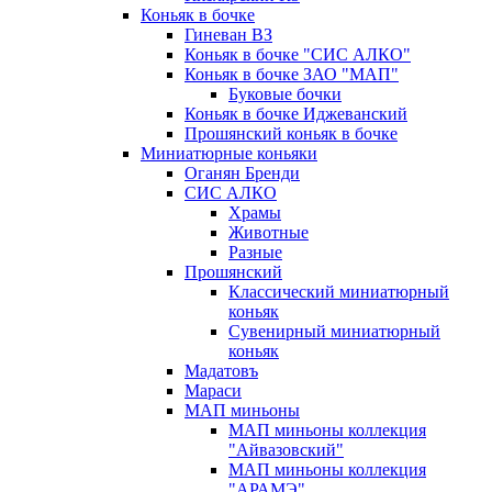
Коньяк в бочке
Гиневан ВЗ
Коньяк в бочке "СИС АЛКО"
Коньяк в бочке ЗАО "МАП"
Буковые бочки
Коньяк в бочке Иджеванский
Прошянский коньяк в бочке
Миниатюрные коньяки
Оганян Бренди
СИС АЛКО
Храмы
Животные
Разные
Прошянский
Классический миниатюрный
коньяк
Сувенирный миниатюрный
коньяк
Мадатовъ
Мараси
МАП миньоны
МАП миньоны коллекция
"Айвазовский"
МАП миньоны коллекция
"АРАМЭ"