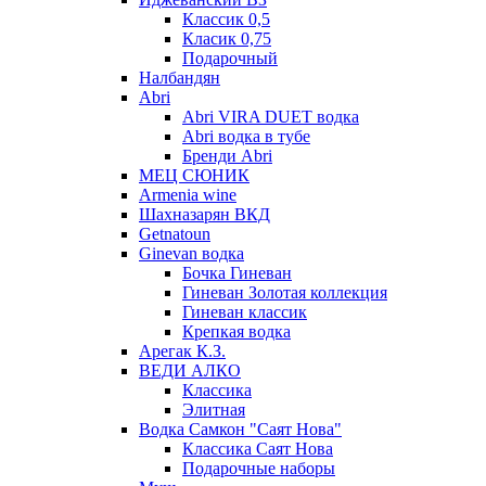
Классик 0,5
Класик 0,75
Подарочный
Налбандян
Abri
Abri VIRA DUET водка
Abri водка в тубе
Бренди Abri
МЕЦ СЮНИК
Armenia wine
Шахназарян ВКД
Getnatoun
Ginevan водка
Бочка Гиневан
Гиневан Золотая коллекция
Гиневан классик
Крепкая водка
Арегак К.З.
ВЕДИ АЛКО
Классика
Элитная
Водка Самкон "Саят Нова"
Классика Саят Нова
Подарочные наборы