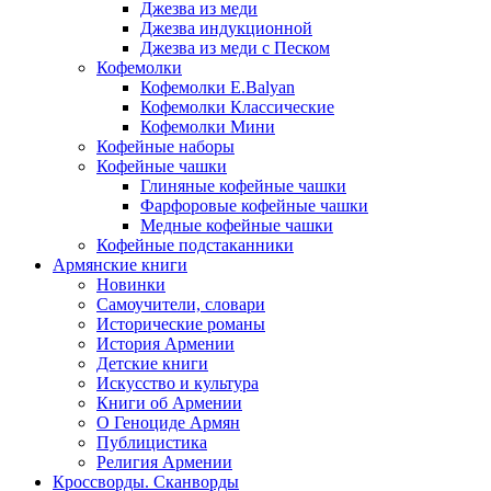
Джезва из меди
Джезва индукционной
Джезва из меди с Песком
Кофемолки
Кофемолки E.Balyan
Кофемолки Классические
Кофемолки Мини
Кофейные наборы
Кофейные чашки
Глиняные кофейные чашки
Фарфоровые кофейные чашки
Медные кофейные чашки
Кофейные подстаканники
Армянские книги
Новинки
Самоучители, словари
Исторические романы
История Армении
Детские книги
Иcкусство и культура
Книги об Армении
О Геноциде Армян
Публицистика
Религия Армении
Кроссворды. Сканворды