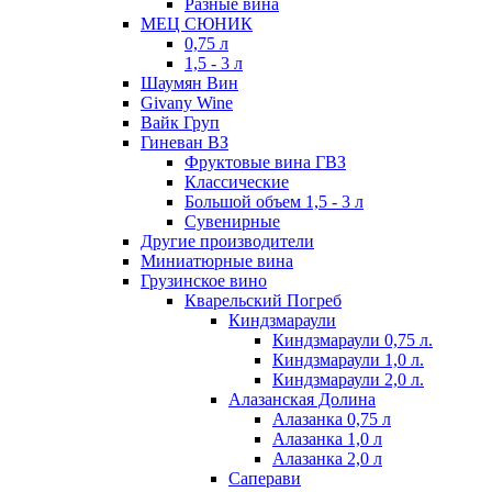
Разные вина
МЕЦ СЮНИК
0,75 л
1,5 - 3 л
Шаумян Вин
Givany Wine
Вайк Груп
Гиневан ВЗ
Фруктовые вина ГВЗ
Классические
Большой объем 1,5 - 3 л
Сувенирные
Другие производители
Миниатюрные вина
Грузинское вино
Кварельский Погреб
Киндзмараули
Киндзмараули 0,75 л.
Киндзмараули 1,0 л.
Киндзмараули 2,0 л.
Алазанская Долина
Алазанка 0,75 л
Алазанка 1,0 л
Алазанка 2,0 л
Саперави