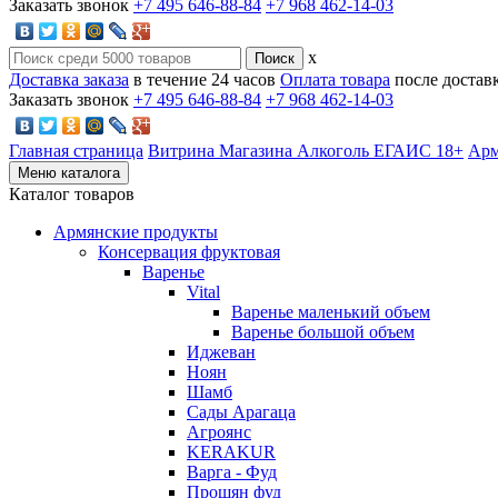
Заказать звонок
+7 495 646-88-84
+7 968 462-14-03
x
Доставка заказа
в течение 24 часов
Оплата товара
после достав
Заказать звонок
+7 495 646-88-84
+7 968 462-14-03
Главная страница
Витрина Магазина Алкоголь ЕГАИС 18+
Арм
Меню каталога
Каталог товаров
Армянские продукты
Консервация фруктовая
Варенье
Vital
Варенье маленький объем
Варенье большой объем
Иджеван
Ноян
Шамб
Сады Арагаца
Агроянс
KERAKUR
Варга - Фуд
Прошян фуд