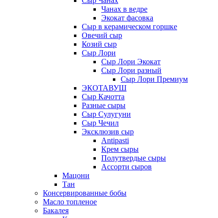
Сыр Чанах
Чанах в ведре
Экокат фасовка
Сыр в керамическом горшке
Овечий сыр
Козий сыр
Сыр Лори
Сыр Лори Экокат
Сыр Лори разный
Сыр Лори Премиум
ЭКОТАВУШ
Сыр Качотта
Разные сыры
Сыр Сулугуни
Сыр Чечил
Эксклюзив сыр
Antipasti
Крем сыры
Полутвердые сыры
Ассорти сыров
Мацони
Тан
Консервированные бобы
Масло топленое
Бакалея