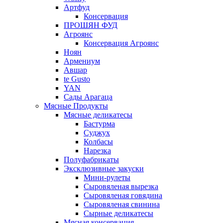
Артфуд
Консервация
ПРОШЯН ФУД
Агроянс
Консервация Агроянс
Ноян
Армениум
Авшар
te Gusto
YAN
Сады Арагаца
Мясные Продукты
Мясные деликатесы
Бастурма
Суджух
Колбасы
Нарезка
Полуфабрикаты
Эксклюзивные закуски
Мини-рулеты
Сыровяленая вырезка
Сыровяленая говядина
Сыровяленая свинина
Сырные деликатесы
Мясная консервация