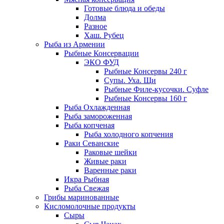
Готовые блюда и обеды
Долма
Разное
Хаш. Рубец
Рыба из Армении
Рыбные Консервации
ЭКО ФУД
Рыбные Консервы 240 г
Супы. Уха. Щи
Рыбные Филе-кусочки. Суфле
Рыбные Консервы 160 г
Рыба Охлажденная
Рыба замороженная
Рыба копченая
Рыба холодного копчения
Раки Севанские
Раковые шейки
Живые раки
Варенные раки
Икра Рыбная
Рыба Свежая
Грибы маринованные
Кисломолочные продукты
Сыры