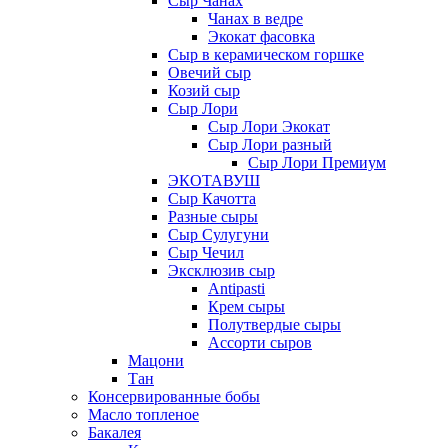
Сыр Чанах
Чанах в ведре
Экокат фасовка
Сыр в керамическом горшке
Овечий сыр
Козий сыр
Сыр Лори
Сыр Лори Экокат
Сыр Лори разный
Сыр Лори Премиум
ЭКОТАВУШ
Сыр Качотта
Разные сыры
Сыр Сулугуни
Сыр Чечил
Эксклюзив сыр
Antipasti
Крем сыры
Полутвердые сыры
Ассорти сыров
Мацони
Тан
Консервированные бобы
Масло топленое
Бакалея