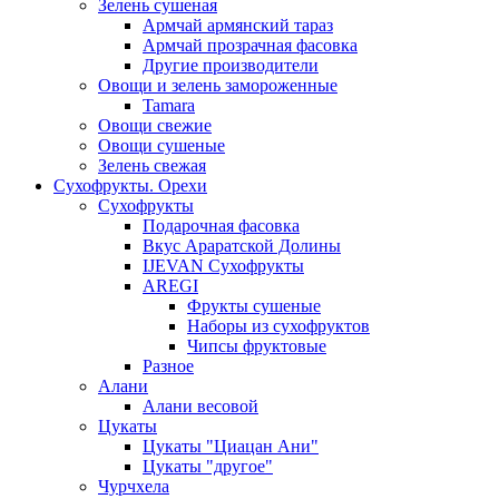
Зелень сушеная
Армчай армянский тараз
Армчай прозрачная фасовка
Другие производители
Овощи и зелень замороженные
Tamara
Овощи свежие
Овощи сушеные
Зелень свежая
Сухофрукты. Орехи
Сухофрукты
Подарочная фасовка
Вкус Араратской Долины
IJEVAN Сухофрукты
AREGI
Фрукты сушеные
Наборы из сухофруктов
Чипсы фруктовые
Разное
Алани
Алани весовой
Цукаты
Цукаты "Циацан Ани"
Цукаты "другое"
Чурчхела