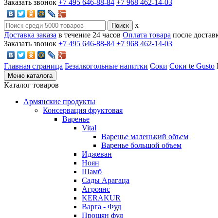
Заказать звонок
+7 495 646-88-84
+7 968 462-14-03
x
Доставка заказа
в течение 24 часов
Оплата товара
после достав
Заказать звонок
+7 495 646-88-84
+7 968 462-14-03
Главная страница
Безалкогольные напитки
Соки
Соки te Gusto
Меню каталога
Каталог товаров
Армянские продукты
Консервация фруктовая
Варенье
Vital
Варенье маленький объем
Варенье большой объем
Иджеван
Ноян
Шамб
Сады Арагаца
Агроянс
KERAKUR
Варга - Фуд
Прошян фуд