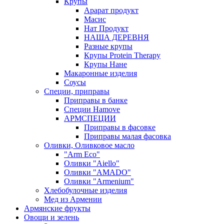
Крупы
Арарат продукт
Масис
Нат Продукт
НАША ДЕРЕВНЯ
Разные крупы
Крупы Protein Therapy
Крупы Нане
Макаронные изделия
Соусы
Специи, приправы
Приправы в банке
Специи Hamove
АРМСПЕЦИИ
Приправы в фасовке
Приправы малая фасовка
Оливки, Оливковое масло
"Arm Eco"
Оливки "Aiello"
Оливки "AMADO"
Оливки "Armenium"
Хлебобулочные изделия
Мед из Армении
Армянские фрукты
Овощи и зелень