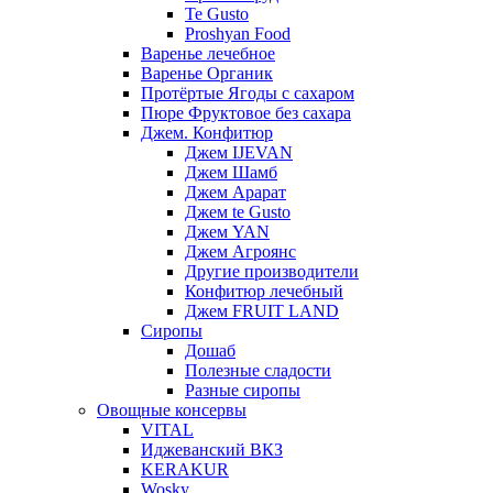
Te Gusto
Proshyan Food
Варенье лечебное
Варенье Органик
Протёртые Ягоды с сахаром
Пюре Фруктовое без сахара
Джем. Конфитюр
Джем IJEVAN
Джем Шамб
Джем Арарат
Джем te Gusto
Джем YAN
Джем Агроянс
Другие производители
Конфитюр лечебный
Джем FRUIT LAND
Сиропы
Дошаб
Полезные сладости
Разные сиропы
Овощные консервы
VITAL
Иджеванский ВКЗ
KERAKUR
Wosky