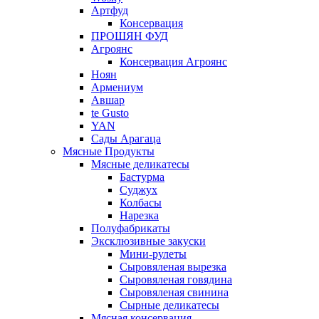
Артфуд
Консервация
ПРОШЯН ФУД
Агроянс
Консервация Агроянс
Ноян
Армениум
Авшар
te Gusto
YAN
Сады Арагаца
Мясные Продукты
Мясные деликатесы
Бастурма
Суджух
Колбасы
Нарезка
Полуфабрикаты
Эксклюзивные закуски
Мини-рулеты
Сыровяленая вырезка
Сыровяленая говядина
Сыровяленая свинина
Сырные деликатесы
Мясная консервация