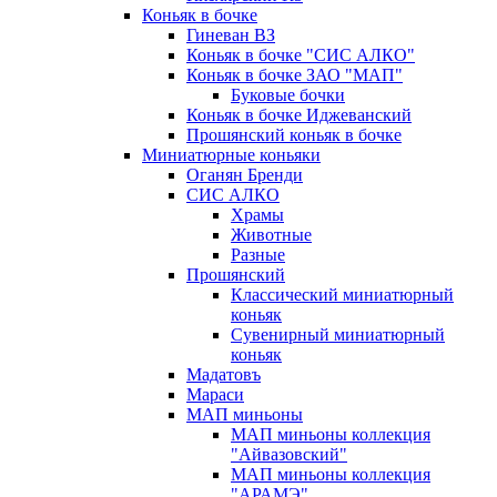
Коньяк в бочке
Гиневан ВЗ
Коньяк в бочке "СИС АЛКО"
Коньяк в бочке ЗАО "МАП"
Буковые бочки
Коньяк в бочке Иджеванский
Прошянский коньяк в бочке
Миниатюрные коньяки
Оганян Бренди
СИС АЛКО
Храмы
Животные
Разные
Прошянский
Классический миниатюрный
коньяк
Сувенирный миниатюрный
коньяк
Мадатовъ
Мараси
МАП миньоны
МАП миньоны коллекция
"Айвазовский"
МАП миньоны коллекция
"АРАМЭ"