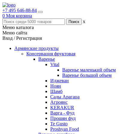
+7 495 646-88-84
0
Моя корзина
x
Меню каталога
Меню сайта
Вход / Регистрация
Армянские продукты
Консервация фруктовая
Варенье
Vital
Варенье маленький объем
Варенье большой объем
Иджеван
Ноян
Шамб
Сады Арагаца
Агроянс
KERAKUR
Варга - Фуд
Прошян фуд
Te Gusto
Proshyan Food