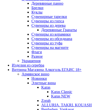
Деревянные панно
Брелки
Куклы
Сувенирные тарелки
Сувениры из гипса
Сувениры из дерева
Деревянные Гранаты
Сувениры из керамики
Сувениры из обсидиана
Сувениры из туфа
Сувениры на магните
Флаги
Разное
Украшения
Изделия из серебра
Витрина Магазина Алкоголь ЕГАИС 18+
Армянское вино
Новинки
Элитные вина
Karas
Karas Classic
Karas NEW
Zorah
ALLURIA. TAKRI. KOUASH
Berdashen. Vankasar