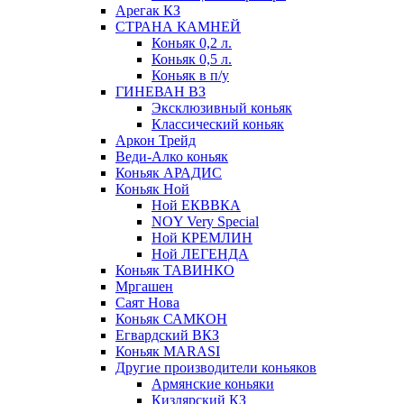
Арегак КЗ
СТРАНА КАМНЕЙ
Коньяк 0,2 л.
Коньяк 0,5 л.
Коньяк в п/у
ГИНЕВАН ВЗ
Эксклюзивный коньяк
Классический коньяк
Аркон Трейд
Веди-Алко коньяк
Коньяк АРАДИС
Коньяк Ной
Ной ЕКВВКА
NOY Very Special
Ной КРЕМЛИН
Ной ЛЕГЕНДА
Коньяк ТАВИНКО
Мргашен
Саят Нова
Коньяк САМКОН
Егвардский ВКЗ
Коньяк MARASI
Другие производители коньяков
Армянские коньяки
Кизлярский КЗ