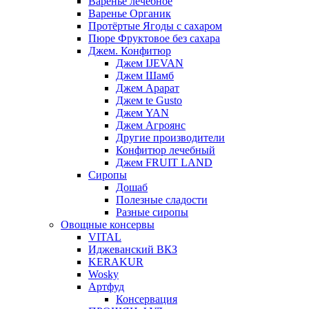
Варенье лечебное
Варенье Органик
Протёртые Ягоды с сахаром
Пюре Фруктовое без сахара
Джем. Конфитюр
Джем IJEVAN
Джем Шамб
Джем Арарат
Джем te Gusto
Джем YAN
Джем Агроянс
Другие производители
Конфитюр лечебный
Джем FRUIT LAND
Сиропы
Дошаб
Полезные сладости
Разные сиропы
Овощные консервы
VITAL
Иджеванский ВКЗ
KERAKUR
Wosky
Артфуд
Консервация