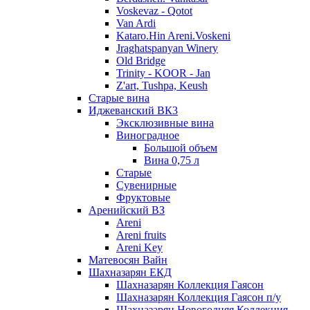
Voskevaz - Qotot
Van Ardi
Kataro.Hin Areni.Voskeni
Jraghatspanyan Winery
Old Bridge
Trinity - KOOR - Jan
Z'art, Tushpa, Keush
Старые вина
Иджеванский ВК3
Эксклюзивные вина
Виноградное
Большой объем
Вина 0,75 л
Старые
Сувенирные
Фруктовые
Аренийский ВЗ
Areni
Areni fruits
Areni Key
Матевосян Вайн
Шахназарян ЕКД
Шахназарян Коллекция Гаясон
Шахназарян Коллекция Гаясон п/у
Шахназарян Новогодняя Коллекция