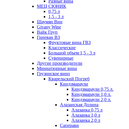
Разные вина
МЕЦ СЮНИК
0,75 л
1,5 - 3 л
Шаумян Вин
Givany Wine
Вайк Груп
Гиневан ВЗ
Фруктовые вина ГВЗ
Классические
Большой объем 1,5 - 3 л
Сувенирные
Другие производители
Миниатюрные вина
Грузинское вино
Кварельский Погреб
Киндзмараули
Киндзмараули 0,75 л.
Киндзмараули 1,0 л.
Киндзмараули 2,0 л.
Алазанская Долина
Алазанка 0,75 л
Алазанка 1,0 л
Алазанка 2,0 л
Саперави