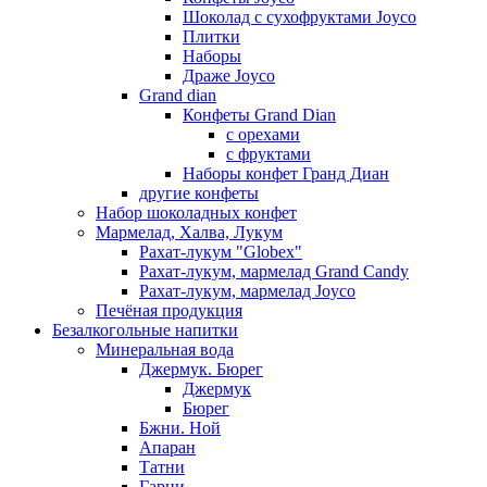
Шоколад с сухофруктами Joyco
Плитки
Наборы
Драже Joyco
Grand dian
Конфеты Grand Dian
с орехами
с фруктами
Наборы конфет Гранд Диан
другие конфеты
Набор шоколадных конфет
Мармелад, Халва, Лукум
Рахат-лукум "Globex"
Рахат-лукум, мармелад Grand Candy
Рахат-лукум, мармелад Joyco
Печёная продукция
Безалкогольные напитки
Минеральная вода
Джермук. Бюрег
Джермук
Бюрег
Бжни. Ной
Апаран
Татни
Гарни