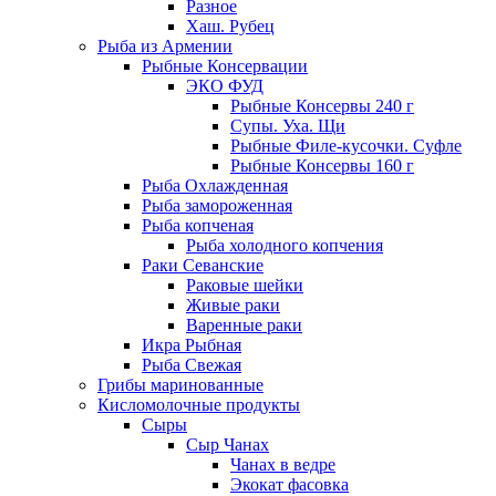
Разное
Хаш. Рубец
Рыба из Армении
Рыбные Консервации
ЭКО ФУД
Рыбные Консервы 240 г
Супы. Уха. Щи
Рыбные Филе-кусочки. Суфле
Рыбные Консервы 160 г
Рыба Охлажденная
Рыба замороженная
Рыба копченая
Рыба холодного копчения
Раки Севанские
Раковые шейки
Живые раки
Варенные раки
Икра Рыбная
Рыба Свежая
Грибы маринованные
Кисломолочные продукты
Сыры
Сыр Чанах
Чанах в ведре
Экокат фасовка