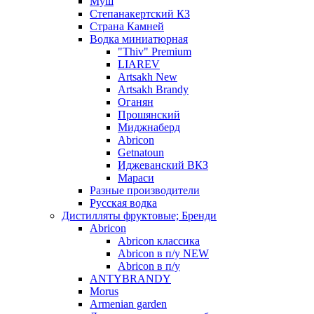
Муш
Степанакертский КЗ
Страна Камней
Водка миниатюрная
"Thiv" Premium
LIAREV
Artsakh New
Artsakh Brandy
Оганян
Прошянский
Миджнаберд
Abricon
Getnatoun
Иджеванский ВКЗ
Мараси
Разные производители
Русская водка
Дистилляты фруктовые; Бренди
Abricon
Abricon классика
Abricon в п/у NEW
Abricon в п/у
ANTYBRANDY
Morus
Armenian garden