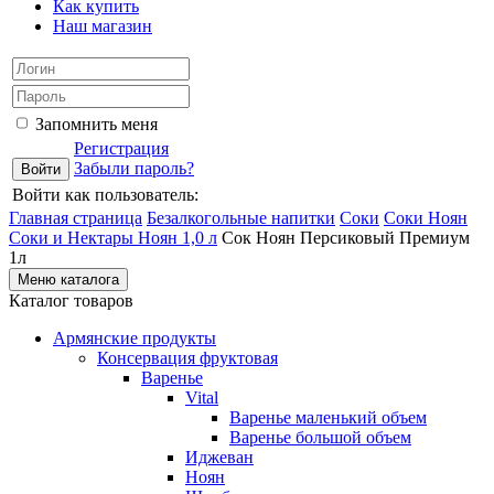
Как купить
Наш магазин
Запомнить меня
Регистрация
Забыли пароль?
Войти как пользователь:
Главная страница
Безалкогольные напитки
Соки
Соки Ноян
Соки и Нектары Ноян 1,0 л
Сок Ноян Персиковый Премиум
1л
Меню каталога
Каталог товаров
Армянские продукты
Консервация фруктовая
Варенье
Vital
Варенье маленький объем
Варенье большой объем
Иджеван
Ноян