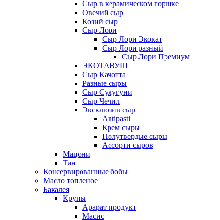
Сыр в керамическом горшке
Овечий сыр
Козий сыр
Сыр Лори
Сыр Лори Экокат
Сыр Лори разный
Сыр Лори Премиум
ЭКОТАВУШ
Сыр Качотта
Разные сыры
Сыр Сулугуни
Сыр Чечил
Эксклюзив сыр
Antipasti
Крем сыры
Полутвердые сыры
Ассорти сыров
Мацони
Тан
Консервированные бобы
Масло топленое
Бакалея
Крупы
Арарат продукт
Масис