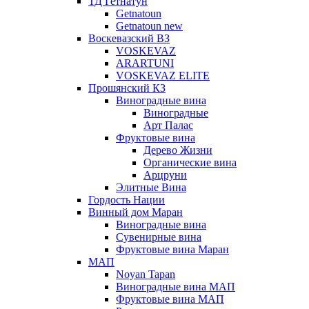
ТД Гетнатун
Getnatoun
Getnatoun new
Воскевазский ВЗ
VOSKEVAZ
ARARTUNI
VOSKEVAZ ELITE
Прошянский КЗ
Виноградные вина
Виноградные
Арт Палас
Фруктовые вина
Дерево Жизни
Органические вина
Арцруни
Элитные Вина
Гордость Нации
Винный дом Маран
Виноградные вина
Сувенирные вина
Фруктовые вина Маран
МАП
Noyan Tapan
Виноградные вина МАП
Фруктовые вина МАП