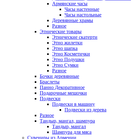
Армянские часы
Часы настенные
Часы настольные
Деревянные храмы
Разное
Этнические товары
Этнические скатерти
Этно жилетки
Этно шапка
Этно Косметички
Этно Подушки
Этно Сумки
Разное
Бочки деревянные
Браслеты
Панно Декоративное
Подарочные мешочки
Подвески
Подвески в машину
Подвески из дерева
Разное
Тандыр, мангал, шампура
Тандыр, мангал
Шампура для мяса
Сувениры из Армении