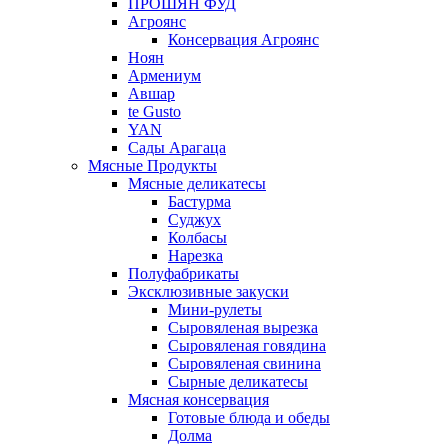
ПРОШЯН ФУД
Агроянс
Консервация Агроянс
Ноян
Армениум
Авшар
te Gusto
YAN
Сады Арагаца
Мясные Продукты
Мясные деликатесы
Бастурма
Суджух
Колбасы
Нарезка
Полуфабрикаты
Эксклюзивные закуски
Мини-рулеты
Сыровяленая вырезка
Сыровяленая говядина
Сыровяленая свинина
Сырные деликатесы
Мясная консервация
Готовые блюда и обеды
Долма