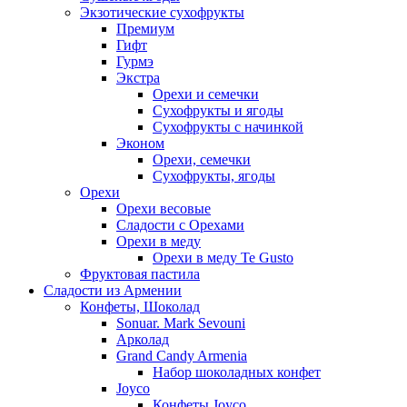
Экзотические сухофрукты
Премиум
Гифт
Гурмэ
Экстра
Орехи и семечки
Сухофрукты и ягоды
Сухофрукты с начинкой
Эконом
Орехи, семечки
Сухофрукты, ягоды
Орехи
Орехи весовые
Сладости с Орехами
Орехи в меду
Орехи в меду Te Gusto
Фруктовая пастила
Сладости из Армении
Конфеты, Шоколад
Sonuar. Mark Sevouni
Арколад
Grand Candy Armenia
Набор шоколадных конфет
Joyco
Конфеты Joyco