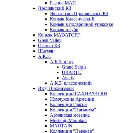
Разное МАП
Прошянский КЗ
Эксклюзив Прошянского КЗ
Коньяк Классический
Коньяк в подарочной упаковке
Коньяк в тубе
Коньяк MADATOFF
Great Valley
Оганян КЗ
Шаумян
А.К.З.
А.К.З. в п/у
Grand Sargis
URARTU
Avetis
А.К.З. классический
ВКД Шахназарян
Коллекция ШАХНАЗАРЯН
Жемчужина Армении
Коллекция Гаясон
Коллекция "Премиум"
Армянская мозаика
Mustang. Mountain
MAUTAIN
Коллекция "Паракар"