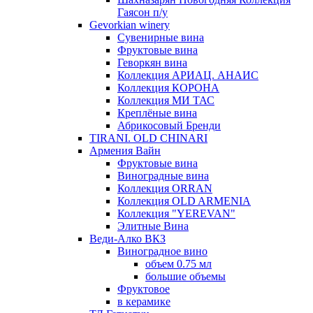
Гаясон п/у
Gevorkian winery
Сувенирные вина
Фруктовые вина
Геворкян вина
Коллекция АРИАЦ. АНАИС
Коллекция КОРОНА
Коллекция МИ ТАС
Креплёные вина
Абрикосовый Бренди
TIRANI. OLD CHINARI
Армения Вайн
Фруктовые вина
Виноградные вина
Коллекция ORRAN
Коллекция OLD ARMENIA
Коллекция "YEREVAN"
Элитные Вина
Веди-Алко ВКЗ
Виноградное вино
объем 0.75 мл
большие объемы
Фруктовое
в керамике