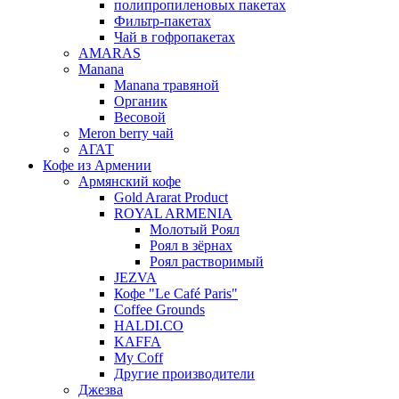
полипропиленовых пакетах
Фильтр-пакетах
Чай в гофропакетах
AMARAS
Manana
Manana травяной
Органик
Весовой
Meron berry чай
АГАТ
Кофе из Армении
Армянский кофе
Gold Ararat Product
ROYAL ARMENIA
Молотый Роял
Роял в зёрнах
Роял растворимый
JEZVA
Кофе "Le Café Paris"
Coffee Grounds
HALDI.CO
KAFFA
My Coff
Другие производители
Джезва