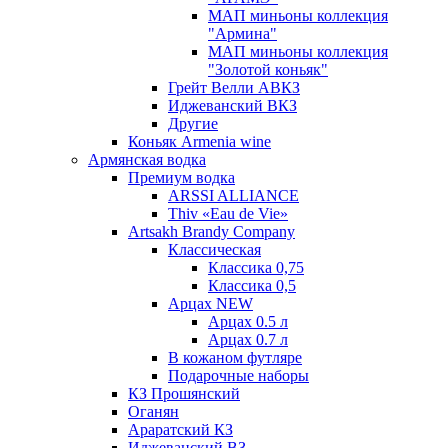
МАП миньоны коллекция
"Армина"
МАП миньоны коллекция
"Золотой коньяк"
Грейт Велли АВКЗ
Иджеванский ВКЗ
Другие
Коньяк Armenia wine
Армянская водка
Премиум водка
ARSSI ALLIANCE
Thiv «Eau de Vie»
Artsakh Brandy Company
Классическая
Классика 0,75
Классика 0,5
Арцах NEW
Арцах 0.5 л
Арцах 0.7 л
В кожаном футляре
Подарочные наборы
КЗ Прошянский
Оганян
Араратский КЗ
Иджеванский ВЗ