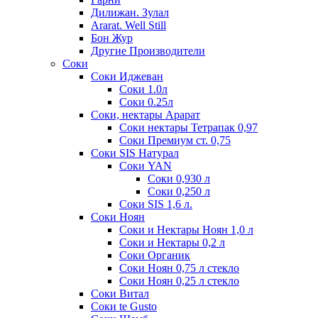
Дилижан. Зулал
Ararat. Well Still
Бон Жур
Другие Производители
Соки
Соки Иджеван
Соки 1.0л
Соки 0.25л
Соки, нектары Арарат
Соки нектары Тетрапак 0,97
Соки Премиум ст. 0,75
Соки SIS Натурал
Соки YAN
Соки 0,930 л
Соки 0,250 л
Соки SIS 1,6 л.
Соки Ноян
Соки и Нектары Ноян 1,0 л
Соки и Нектары 0,2 л
Соки Органик
Соки Ноян 0,75 л стекло
Соки Ноян 0,25 л стекло
Соки Витал
Соки te Gusto