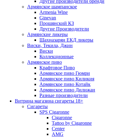
Другие производители бренди
Армянское шампанское
Armenia Wine
Ginevan
Прошянский КЗ
Другие Производители
Армянские ликеры
Шахназарян ЕКД ликеры
Виски, Текила, Джин
Виски
Коллекционные
Армянское пиво
Крафтовое Пиво
Армянское пиво Гюмри
Армянское пиво Киликия
Армянское пиво Котайк
Армянское пиво Дилижан
Разные производители
Витрина магазина сигареты 18+
Cигареты
SPS Cigaronne
Сigaronne
Tattoo by Cigaronne
Center
AMG