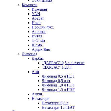
Соки Шамб
Компоты
Иджеван
YAN
Арарат
Ноян
Прошян Фуд
Агроянс
Витал
te Gusto
Шамб
Арцах Био
Лимонад
Дарбас
"ДАРБАС" 0,5 л в стекле
"ДАРБАС" 1,25 л
Ани
Лимонад 0,5 л ПЭТ
Лимонад 0,5 л ст
Лимонад 1,0 л ПЭТ
Лимонад 1,5 л ПЭТ
Ануш
Натахтари
Натахтари 0,5 л
Натахтари 1 л ПЭТ