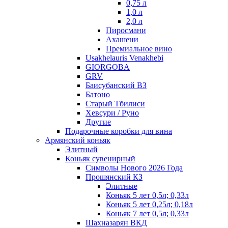
0,75 л
1,0 л
2,0 л
Пиросмани
Ахашени
Премиальное вино
Usakhelauris Venakhebi
GIORGOBA
GRV
Баисубанский ВЗ
Батоно
Старый Тбилиси
Хевсури / Руно
Другие
Подарочные коробки для вина
Армянский коньяк
Элитный
Коньяк сувенирный
Символы Нового 2026 Года
Прошянский КЗ
Элитные
Коньяк 5 лет 0,5л; 0,33л
Коньяк 5 лет 0,25л; 0,18л
Коньяк 7 лет 0,5л; 0,33л
Шахназарян ВКД