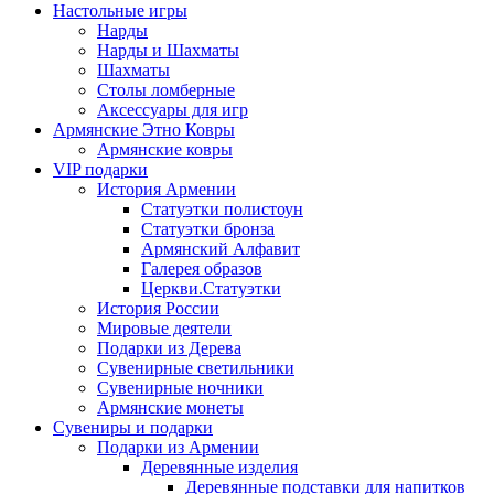
Настольные игры
Нарды
Нарды и Шахматы
Шахматы
Столы ломберные
Аксессуары для игр
Армянские Этно Ковры
Армянские ковры
VIP подарки
История Армении
Статуэтки полистоун
Статуэтки бронза
Армянский Алфавит
Галерея образов
Церкви.Статуэтки
История России
Мировые деятели
Подарки из Дерева
Сувенирные светильники
Сувенирные ночники
Армянские монеты
Сувениры и подарки
Подарки из Армении
Деревянные изделия
Деревянные подставки для напитков