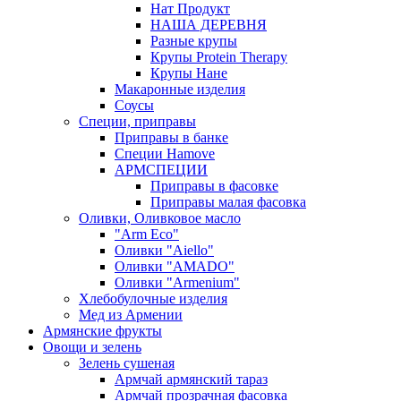
Нат Продукт
НАША ДЕРЕВНЯ
Разные крупы
Крупы Protein Therapy
Крупы Нане
Макаронные изделия
Соусы
Специи, приправы
Приправы в банке
Специи Hamove
АРМСПЕЦИИ
Приправы в фасовке
Приправы малая фасовка
Оливки, Оливковое масло
"Arm Eco"
Оливки "Aiello"
Оливки "AMADO"
Оливки "Armenium"
Хлебобулочные изделия
Мед из Армении
Армянские фрукты
Овощи и зелень
Зелень сушеная
Армчай армянский тараз
Армчай прозрачная фасовка