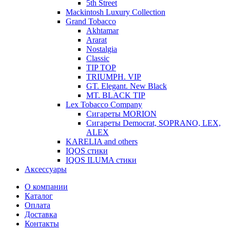
5th Street
Mackintosh Luxury Collection
Grand Tobacco
Akhtamar
Ararat
Nostalgia
Classic
TIP TOP
TRIUMPH. VIP
GT. Elegant. New Black
MT. BLACK TIP
Lex Tobacco Company
Сигареты MORION
Сигареты Democrat, SOPRANO, LEX,
ALEX
KARELIA and others
IQOS стики
IQOS ILUMA стики
Аксессуары
О компании
Каталог
Оплата
Доставка
Контакты