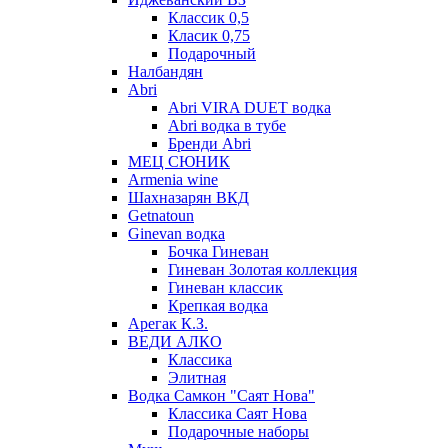
Классик 0,5
Класик 0,75
Подарочный
Налбандян
Abri
Abri VIRA DUET водка
Abri водка в тубе
Бренди Abri
МЕЦ СЮНИК
Armenia wine
Шахназарян ВКД
Getnatoun
Ginevan водка
Бочка Гиневан
Гиневан Золотая коллекция
Гиневан классик
Крепкая водка
Арегак К.З.
ВЕДИ АЛКО
Классика
Элитная
Водка Самкон "Саят Нова"
Классика Саят Нова
Подарочные наборы