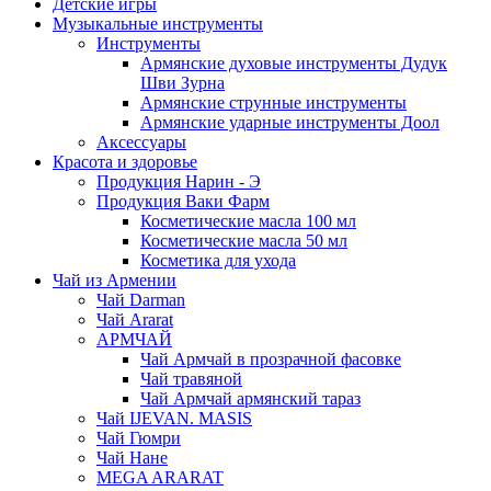
Детские игры
Музыкальные инструменты
Инструменты
Армянские духовые инструменты Дудук
Шви Зурна
Армянские струнные инструменты
Армянские ударные инструменты Доол
Аксессуары
Красота и здоровье
Продукция Нарин - Э
Продукция Ваки Фарм
Косметические масла 100 мл
Косметические масла 50 мл
Косметика для ухода
Чай из Армении
Чай Darman
Чай Ararat
АРМЧАЙ
Чай Армчай в прозрачной фасовке
Чай травяной
Чай Армчай армянский тараз
Чай IJEVAN. MASIS
Чай Гюмри
Чай Нане
MEGA ARARAT