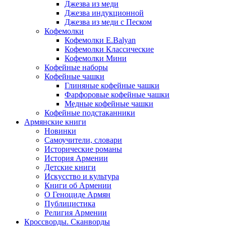
Джезва из меди
Джезва индукционной
Джезва из меди с Песком
Кофемолки
Кофемолки E.Balyan
Кофемолки Классические
Кофемолки Мини
Кофейные наборы
Кофейные чашки
Глиняные кофейные чашки
Фарфоровые кофейные чашки
Медные кофейные чашки
Кофейные подстаканники
Армянские книги
Новинки
Самоучители, словари
Исторические романы
История Армении
Детские книги
Иcкусство и культура
Книги об Армении
О Геноциде Армян
Публицистика
Религия Армении
Кроссворды. Сканворды