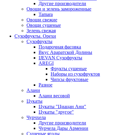
Другие производители
Овощи и зелень замороженные
Tamara
Овощи свежие
Овощи сушеные
Зелень свежая
Сухофрукты. Орехи
Сухофрукты
Подарочная фасовка
Вкус Араратской Долины
IJEVAN Сухофрукты
AREGI
Фрукты сушеные
Наборы из сухофруктов
Чипсы фруктовые
Разное
Алани
Алани весовой
Цукаты
Цукаты "Циацан Ани"
Цукаты "другое"
Чурчхела
Другие производители
Чурчела Дары Армении
Сушеные ягоды