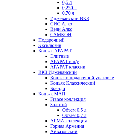
0,5 л
0,250 л
0,70 л
Иджеванский ВКЗ
СИС Алко
Веди Алко
САМКОН
Подарочный
Эксклюзив
Коньяк АРАРАТ
Элитные
АРАРАТ в п/у
АРАРАТ классик
ВКЗ Иджеванский
Коньяк в подарочной упаковке
Коньяк Классический
Бренди
Коньяк МАП
France коллекция
Золотой
Объем 0,5 л
Объем 0,7 л
АРМА коллекция
Горная Армения
Айвазовский