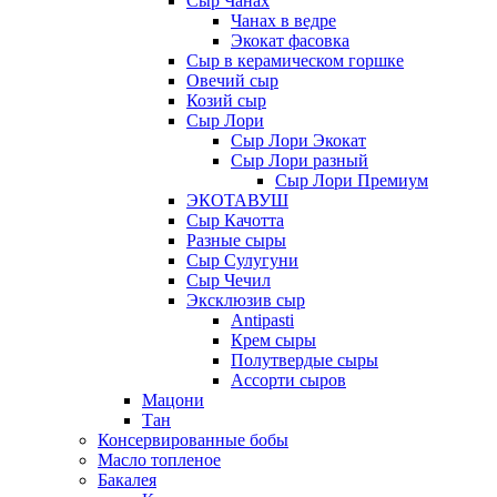
Сыр Чанах
Чанах в ведре
Экокат фасовка
Сыр в керамическом горшке
Овечий сыр
Козий сыр
Сыр Лори
Сыр Лори Экокат
Сыр Лори разный
Сыр Лори Премиум
ЭКОТАВУШ
Сыр Качотта
Разные сыры
Сыр Сулугуни
Сыр Чечил
Эксклюзив сыр
Antipasti
Крем сыры
Полутвердые сыры
Ассорти сыров
Мацони
Тан
Консервированные бобы
Масло топленое
Бакалея