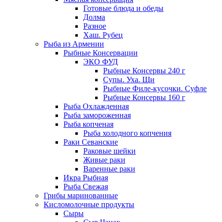
Готовые блюда и обеды
Долма
Разное
Хаш. Рубец
Рыба из Армении
Рыбные Консервации
ЭКО ФУД
Рыбные Консервы 240 г
Супы. Уха. Щи
Рыбные Филе-кусочки. Суфле
Рыбные Консервы 160 г
Рыба Охлажденная
Рыба замороженная
Рыба копченая
Рыба холодного копчения
Раки Севанские
Раковые шейки
Живые раки
Варенные раки
Икра Рыбная
Рыба Свежая
Грибы маринованные
Кисломолочные продукты
Сыры