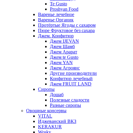
Te Gusto
Proshyan Food
Варенье лечебное
Варенье Органик
Протёртые Ягоды с сахаром
Пюре Фруктовое без сахара
Джем. Конфитюр
Джем IJEVAN
Джем Шамб
Джем Арарат
Джем te Gusto
Джем YAN
Джем Агроянс
Другие производители
Конфитюр лечебный
Джем FRUIT LAND
Сиропы
Дошаб
Полезные сладости
Разные сиропы
Овощные консервы
VITAL
Иджеванский ВКЗ
KERAKUR
Wosky