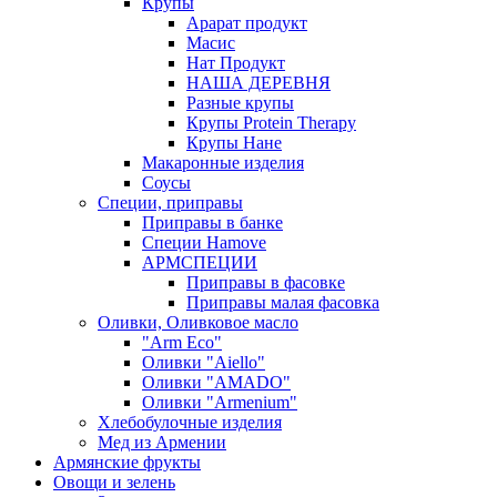
Крупы
Арарат продукт
Масис
Нат Продукт
НАША ДЕРЕВНЯ
Разные крупы
Крупы Protein Therapy
Крупы Нане
Макаронные изделия
Соусы
Специи, приправы
Приправы в банке
Специи Hamove
АРМСПЕЦИИ
Приправы в фасовке
Приправы малая фасовка
Оливки, Оливковое масло
"Arm Eco"
Оливки "Aiello"
Оливки "AMADO"
Оливки "Armenium"
Хлебобулочные изделия
Мед из Армении
Армянские фрукты
Овощи и зелень