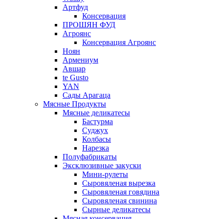
Артфуд
Консервация
ПРОШЯН ФУД
Агроянс
Консервация Агроянс
Ноян
Армениум
Авшар
te Gusto
YAN
Сады Арагаца
Мясные Продукты
Мясные деликатесы
Бастурма
Суджух
Колбасы
Нарезка
Полуфабрикаты
Эксклюзивные закуски
Мини-рулеты
Сыровяленая вырезка
Сыровяленая говядина
Сыровяленая свинина
Сырные деликатесы
Мясная консервация