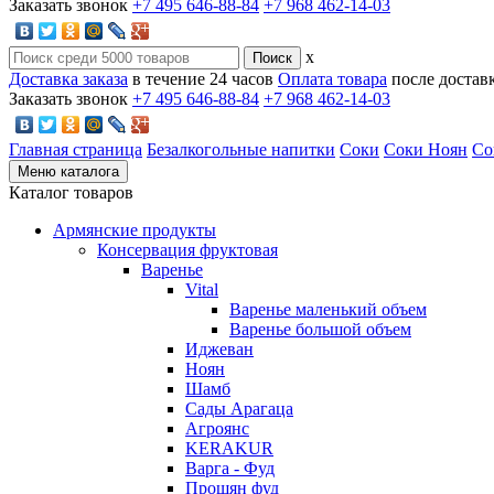
Заказать звонок
+7 495 646-88-84
+7 968 462-14-03
x
Доставка заказа
в течение 24 часов
Оплата товара
после достав
Заказать звонок
+7 495 646-88-84
+7 968 462-14-03
Главная страница
Безалкогольные напитки
Соки
Соки Ноян
Со
Меню каталога
Каталог товаров
Армянские продукты
Консервация фруктовая
Варенье
Vital
Варенье маленький объем
Варенье большой объем
Иджеван
Ноян
Шамб
Сады Арагаца
Агроянс
KERAKUR
Варга - Фуд
Прошян фуд