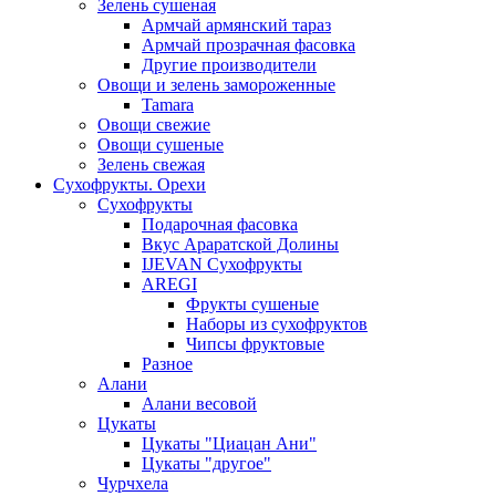
Зелень сушеная
Армчай армянский тараз
Армчай прозрачная фасовка
Другие производители
Овощи и зелень замороженные
Tamara
Овощи свежие
Овощи сушеные
Зелень свежая
Сухофрукты. Орехи
Сухофрукты
Подарочная фасовка
Вкус Араратской Долины
IJEVAN Сухофрукты
AREGI
Фрукты сушеные
Наборы из сухофруктов
Чипсы фруктовые
Разное
Алани
Алани весовой
Цукаты
Цукаты "Циацан Ани"
Цукаты "другое"
Чурчхела