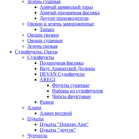
Зелень сушеная
Армчай армянский тараз
Армчай прозрачная фасовка
Другие производители
Овощи и зелень замороженные
Tamara
Овощи свежие
Овощи сушеные
Зелень свежая
Сухофрукты. Орехи
Сухофрукты
Подарочная фасовка
Вкус Араратской Долины
IJEVAN Сухофрукты
AREGI
Фрукты сушеные
Наборы из сухофруктов
Чипсы фруктовые
Разное
Алани
Алани весовой
Цукаты
Цукаты "Циацан Ани"
Цукаты "другое"
Чурчхела