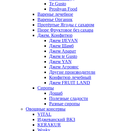
Te Gusto
Proshyan Food
Варенье лечебное
Варенье Органик
Протёртые Ягоды с сахаром
Пюре Фруктовое без сахара
Джем. Конфитюр
Джем IJEVAN
Джем Шамб
Джем Арарат
Джем te Gusto
Джем YAN
Джем Агроянс
Другие производители
Конфитюр лечебный
Джем FRUIT LAND
Сиропы
Дошаб
Полезные сладости
Разные сиропы
Овощные консервы
VITAL
Иджеванский ВКЗ
KERAKUR
Wosky