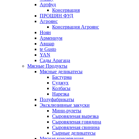
Артфуд
Консервация
ПРОШЯН ФУД
Агроянс
Консервация Агроянс
Ноян
Армениум
Авшар
te Gusto
YAN
Сады Арагаца
Мясные Продукты
Мясные деликатесы
Бастурма
Суджух
Колбасы
Нарезка
Полуфабрикаты
Эксклюзивные закуски
Мини-рулеты
Сыровяленая вырезка
Сыровяленая говядина
Сыровяленая свинина
Сырные деликатесы
Мясная консервация