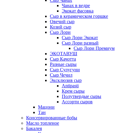
Сыр Чанах
Чанах в ведре
Экокат фасовка
Сыр в керамическом горшке
Овечий сыр
Козий сыр
Сыр Лори
Сыр Лори Экокат
Сыр Лори разный
Сыр Лори Премиум
ЭКОТАВУШ
Сыр Качотта
Разные сыры
Сыр Сулугуни
Сыр Чечил
Эксклюзив сыр
Antipasti
Крем сыры
Полутвердые сыры
Ассорти сыров
Мацони
Тан
Консервированные бобы
Масло топленое
Бакалея