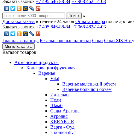
Заказать звонок
+7 495 646-88-84
+7 968 462-14-03
x
Доставка заказа
в течение 24 часов
Оплата товара
после достав
Заказать звонок
+7 495 646-88-84
+7 968 462-14-03
Главная страница
Безалкогольные напитки
Соки
Соки SIS Нат
Меню каталога
Каталог товаров
Армянские продукты
Консервация фруктовая
Варенье
Vital
Варенье маленький объем
Варенье большой объем
Иджеван
Ноян
Шамб
Сады Арагаца
Агроянс
KERAKUR
Варга - Фуд
Прошян фуд