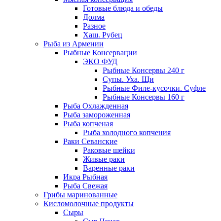
Готовые блюда и обеды
Долма
Разное
Хаш. Рубец
Рыба из Армении
Рыбные Консервации
ЭКО ФУД
Рыбные Консервы 240 г
Супы. Уха. Щи
Рыбные Филе-кусочки. Суфле
Рыбные Консервы 160 г
Рыба Охлажденная
Рыба замороженная
Рыба копченая
Рыба холодного копчения
Раки Севанские
Раковые шейки
Живые раки
Варенные раки
Икра Рыбная
Рыба Свежая
Грибы маринованные
Кисломолочные продукты
Сыры