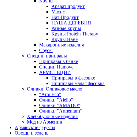
Крупы
Арарат продукт
Масис
Нат Продукт
НАША ДЕРЕВНЯ
Разные крупы
Крупы Protein Therapy
Крупы Нане
Макаронные изделия
Соусы
Специи, приправы
Приправы в банке
Специи Hamove
АРМСПЕЦИИ
Приправы в фасовке
Приправы малая фасовка
Оливки, Оливковое масло
"Arm Eco"
Оливки "Aiello"
Оливки "AMADO"
Оливки "Armenium"
Хлебобулочные изделия
Мед из Армении
Армянские фрукты
Овощи и зелень