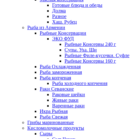
Готовые блюда и обеды
Долма
Разное
Хаш. Рубец
Рыба из Армении
Рыбные Консервации
ЭКО ФУД
Рыбные Консервы 240 г
Супы. Уха. Щи
Рыбные Филе-кусочки. Суфле
Рыбные Консервы 160 г
Рыба Охлажденная
Рыба замороженная
Рыба копченая
Рыба холодного копчения
Раки Севанские
Раковые шейки
Живые раки
Варенные раки
Икра Рыбная
Рыба Свежая
Грибы маринованные
Кисломолочные продукты
Сыры