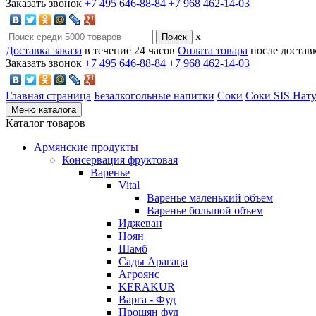
Заказать звонок
+7 495 646-88-84
+7 968 462-14-03
x
Доставка заказа
в течение 24 часов
Оплата товара
после достав
Заказать звонок
+7 495 646-88-84
+7 968 462-14-03
Главная страница
Безалкогольные напитки
Соки
Соки SIS Нат
Меню каталога
Каталог товаров
Армянские продукты
Консервация фруктовая
Варенье
Vital
Варенье маленький объем
Варенье большой объем
Иджеван
Ноян
Шамб
Сады Арагаца
Агроянс
KERAKUR
Варга - Фуд
Прошян фуд