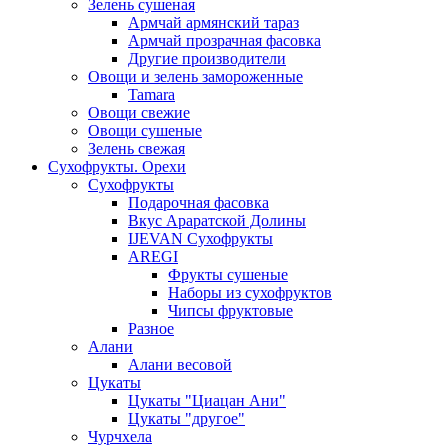
Зелень сушеная
Армчай армянский тараз
Армчай прозрачная фасовка
Другие производители
Овощи и зелень замороженные
Tamara
Овощи свежие
Овощи сушеные
Зелень свежая
Сухофрукты. Орехи
Сухофрукты
Подарочная фасовка
Вкус Араратской Долины
IJEVAN Сухофрукты
AREGI
Фрукты сушеные
Наборы из сухофруктов
Чипсы фруктовые
Разное
Алани
Алани весовой
Цукаты
Цукаты "Циацан Ани"
Цукаты "другое"
Чурчхела