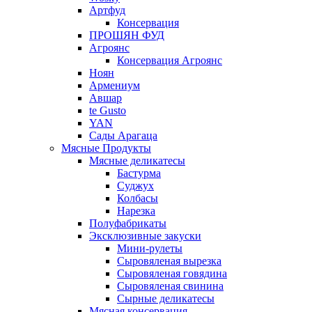
Артфуд
Консервация
ПРОШЯН ФУД
Агроянс
Консервация Агроянс
Ноян
Армениум
Авшар
te Gusto
YAN
Сады Арагаца
Мясные Продукты
Мясные деликатесы
Бастурма
Суджух
Колбасы
Нарезка
Полуфабрикаты
Эксклюзивные закуски
Мини-рулеты
Сыровяленая вырезка
Сыровяленая говядина
Сыровяленая свинина
Сырные деликатесы
Мясная консервация