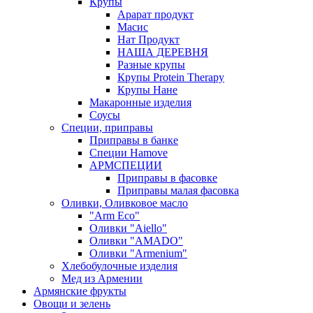
Крупы
Арарат продукт
Масис
Нат Продукт
НАША ДЕРЕВНЯ
Разные крупы
Крупы Protein Therapy
Крупы Нане
Макаронные изделия
Соусы
Специи, приправы
Приправы в банке
Специи Hamove
АРМСПЕЦИИ
Приправы в фасовке
Приправы малая фасовка
Оливки, Оливковое масло
"Arm Eco"
Оливки "Aiello"
Оливки "AMADO"
Оливки "Armenium"
Хлебобулочные изделия
Мед из Армении
Армянские фрукты
Овощи и зелень