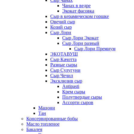
Сыр Чанах
Чанах в ведре
Экокат фасовка
Сыр в керамическом горшке
Овечий сыр
Козий сыр
Сыр Лори
Сыр Лори Экокат
Сыр Лори разный
Сыр Лори Премиум
ЭКОТАВУШ
Сыр Качотта
Разные сыры
Сыр Сулугуни
Сыр Чечил
Эксклюзив сыр
Antipasti
Крем сыры
Полутвердые сыры
Ассорти сыров
Мацони
Тан
Консервированные бобы
Масло топленое
Бакалея