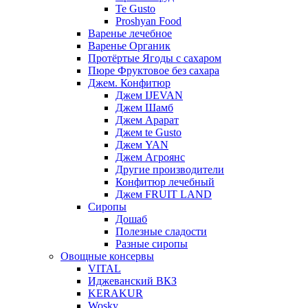
Te Gusto
Proshyan Food
Варенье лечебное
Варенье Органик
Протёртые Ягоды с сахаром
Пюре Фруктовое без сахара
Джем. Конфитюр
Джем IJEVAN
Джем Шамб
Джем Арарат
Джем te Gusto
Джем YAN
Джем Агроянс
Другие производители
Конфитюр лечебный
Джем FRUIT LAND
Сиропы
Дошаб
Полезные сладости
Разные сиропы
Овощные консервы
VITAL
Иджеванский ВКЗ
KERAKUR
Wosky