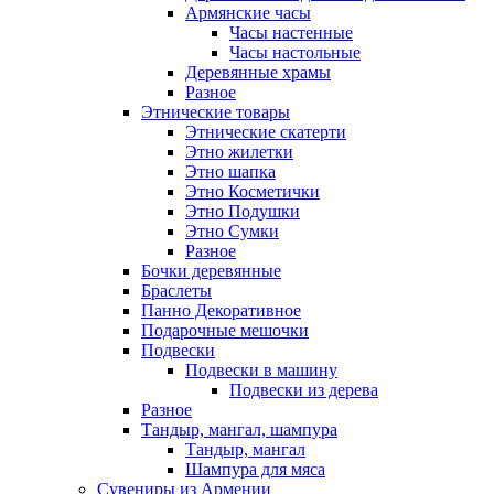
Армянские часы
Часы настенные
Часы настольные
Деревянные храмы
Разное
Этнические товары
Этнические скатерти
Этно жилетки
Этно шапка
Этно Косметички
Этно Подушки
Этно Сумки
Разное
Бочки деревянные
Браслеты
Панно Декоративное
Подарочные мешочки
Подвески
Подвески в машину
Подвески из дерева
Разное
Тандыр, мангал, шампура
Тандыр, мангал
Шампура для мяса
Сувениры из Армении