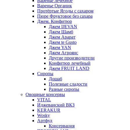
Варенье лечебное
Варенье Органик
Протёртые Ягоды с сахаром
Пюре Фруктовое без сахара
Джем. Конфитюр
Джем IJEVAN
Джем Шамб
Джем Арарат
Джем te Gusto
Джем YAN
Джем Агроянс
Другие производители
Конфитюр лечебный
Джем FRUIT LAND
Сиропы
Дошаб
Полезные сладости
Разные сиропы
Овощные консервы
VITAL
Иджеванский ВКЗ
KERAKUR
Wosky
Артфуд
Консервация