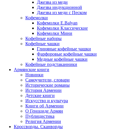
Джезва из меди
Джезва индукционной
Джезва из меди с Песком
Кофемолки
Кофемолки E.Balyan
Кофемолки Классические
Кофемолки Мини
Кофейные наборы
Кофейные чашки
Глиняные кофейные чашки
Фарфоровые кофейные чашки
Медные кофейные чашки
Кофейные подстаканники
Армянские книги
Новинки
Самоучители, словари
Исторические романы
История Армении
Детские книги
Иcкусство и культура
Книги об Армении
О Геноциде Армян
Публицистика
Религия Армении
Кроссворды. Сканворды