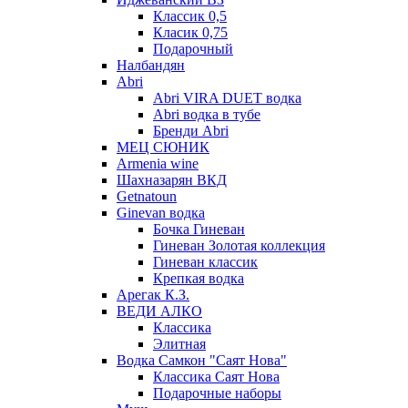
Классик 0,5
Класик 0,75
Подарочный
Налбандян
Abri
Abri VIRA DUET водка
Abri водка в тубе
Бренди Abri
МЕЦ СЮНИК
Armenia wine
Шахназарян ВКД
Getnatoun
Ginevan водка
Бочка Гиневан
Гиневан Золотая коллекция
Гиневан классик
Крепкая водка
Арегак К.З.
ВЕДИ АЛКО
Классика
Элитная
Водка Самкон "Саят Нова"
Классика Саят Нова
Подарочные наборы