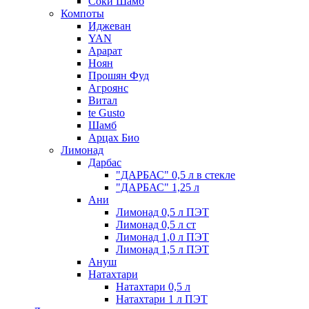
Соки Шамб
Компоты
Иджеван
YAN
Арарат
Ноян
Прошян Фуд
Агроянс
Витал
te Gusto
Шамб
Арцах Био
Лимонад
Дарбас
"ДАРБАС" 0,5 л в стекле
"ДАРБАС" 1,25 л
Ани
Лимонад 0,5 л ПЭТ
Лимонад 0,5 л ст
Лимонад 1,0 л ПЭТ
Лимонад 1,5 л ПЭТ
Ануш
Натахтари
Натахтари 0,5 л
Натахтари 1 л ПЭТ