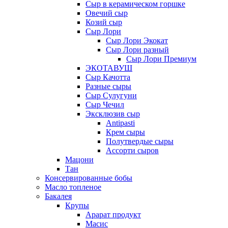
Сыр в керамическом горшке
Овечий сыр
Козий сыр
Сыр Лори
Сыр Лори Экокат
Сыр Лори разный
Сыр Лори Премиум
ЭКОТАВУШ
Сыр Качотта
Разные сыры
Сыр Сулугуни
Сыр Чечил
Эксклюзив сыр
Antipasti
Крем сыры
Полутвердые сыры
Ассорти сыров
Мацони
Тан
Консервированные бобы
Масло топленое
Бакалея
Крупы
Арарат продукт
Масис