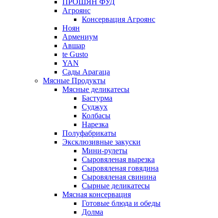
ПРОШЯН ФУД
Агроянс
Консервация Агроянс
Ноян
Армениум
Авшар
te Gusto
YAN
Сады Арагаца
Мясные Продукты
Мясные деликатесы
Бастурма
Суджух
Колбасы
Нарезка
Полуфабрикаты
Эксклюзивные закуски
Мини-рулеты
Сыровяленая вырезка
Сыровяленая говядина
Сыровяленая свинина
Сырные деликатесы
Мясная консервация
Готовые блюда и обеды
Долма