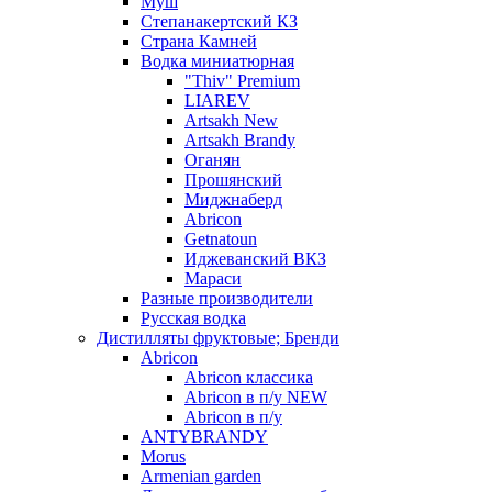
Муш
Степанакертский КЗ
Страна Камней
Водка миниатюрная
"Thiv" Premium
LIAREV
Artsakh New
Artsakh Brandy
Оганян
Прошянский
Миджнаберд
Abricon
Getnatoun
Иджеванский ВКЗ
Мараси
Разные производители
Русская водка
Дистилляты фруктовые; Бренди
Abricon
Abricon классика
Abricon в п/у NEW
Abricon в п/у
ANTYBRANDY
Morus
Armenian garden