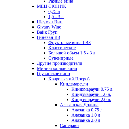
Разные вина
МЕЦ СЮНИК
0,75 л
1,5 - 3 л
Шаумян Вин
Givany Wine
Вайк Груп
Гиневан ВЗ
Фруктовые вина ГВЗ
Классические
Большой объем 1,5 - 3 л
Сувенирные
Другие производители
Миниатюрные вина
Грузинское вино
Кварельский Погреб
Киндзмараули
Киндзмараули 0,75 л.
Киндзмараули 1,0 л.
Киндзмараули 2,0 л.
Алазанская Долина
Алазанка 0,75 л
Алазанка 1,0 л
Алазанка 2,0 л
Саперави