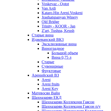
Voskevaz - Qotot
Van Ardi
Kataro.Hin Areni.Voskeni
Jraghatspanyan Winery
Old Bridge
Trinity - KOOR - Jan
Z'art, Tushpa, Keush
Старые вина
Иджеванский ВК3
Эксклюзивные вина
Виноградное
Большой объем
Вина 0,75 л
Старые
Сувенирные
Фруктовые
Аренийский ВЗ
Areni
Areni fruits
Areni Key
Матевосян Вайн
Шахназарян ЕКД
Шахназарян Коллекция Гаясон
Шахназарян Коллекция Гаясон п/у
Шахназарян Новогодняя Коллекция