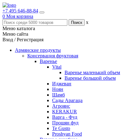
+7 495 646-88-84
0
Моя корзина
x
Меню каталога
Меню сайта
Вход / Регистрация
Армянские продукты
Консервация фруктовая
Варенье
Vital
Варенье маленький объем
Варенье большой объем
Иджеван
Ноян
Шамб
Сады Арагаца
Агроянс
KERAKUR
Варга - Фуд
Прошян фуд
Te Gusto
Proshyan Food