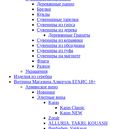
Деревянные панно
Брелки
Куклы
Сувенирные тарелки
Сувениры из гипса
Сувениры из дерева
Деревянные Гранаты
Сувениры из керамики
Сувениры из обсидиана
Сувениры из туфа
Сувениры на магните
Флаги
Разное
Украшения
Изделия из серебра
Витрина Магазина Алкоголь ЕГАИС 18+
Армянское вино
Новинки
Элитные вина
Karas
Karas Classic
Karas NEW
Zorah
ALLURIA. TAKRI. KOUASH
Berdashen. Vankasar