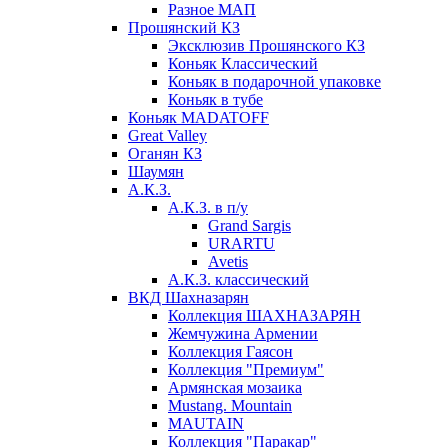
Разное МАП
Прошянский КЗ
Эксклюзив Прошянского КЗ
Коньяк Классический
Коньяк в подарочной упаковке
Коньяк в тубе
Коньяк MADATOFF
Great Valley
Оганян КЗ
Шаумян
А.К.З.
А.К.З. в п/у
Grand Sargis
URARTU
Avetis
А.К.З. классический
ВКД Шахназарян
Коллекция ШАХНАЗАРЯН
Жемчужина Армении
Коллекция Гаясон
Коллекция "Премиум"
Армянская мозаика
Mustang. Mountain
MAUTAIN
Коллекция "Паракар"