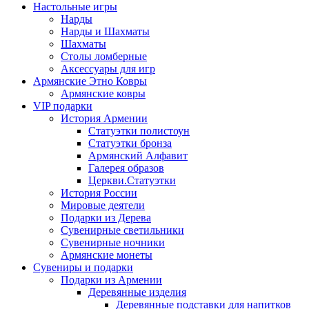
Настольные игры
Нарды
Нарды и Шахматы
Шахматы
Столы ломберные
Аксессуары для игр
Армянские Этно Ковры
Армянские ковры
VIP подарки
История Армении
Статуэтки полистоун
Статуэтки бронза
Армянский Алфавит
Галерея образов
Церкви.Статуэтки
История России
Мировые деятели
Подарки из Дерева
Сувенирные светильники
Сувенирные ночники
Армянские монеты
Сувениры и подарки
Подарки из Армении
Деревянные изделия
Деревянные подставки для напитков