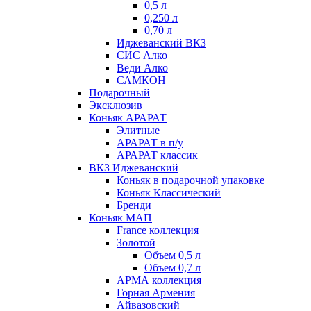
0,5 л
0,250 л
0,70 л
Иджеванский ВКЗ
СИС Алко
Веди Алко
САМКОН
Подарочный
Эксклюзив
Коньяк АРАРАТ
Элитные
АРАРАТ в п/у
АРАРАТ классик
ВКЗ Иджеванский
Коньяк в подарочной упаковке
Коньяк Классический
Бренди
Коньяк МАП
France коллекция
Золотой
Объем 0,5 л
Объем 0,7 л
АРМА коллекция
Горная Армения
Айвазовский