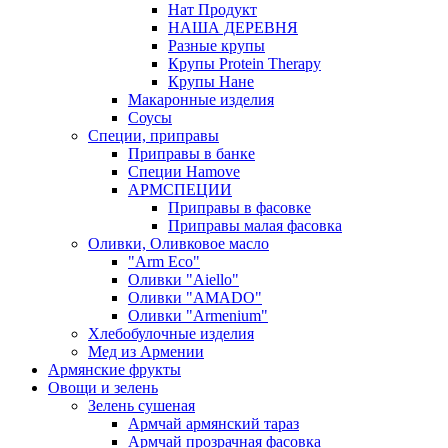
Нат Продукт
НАША ДЕРЕВНЯ
Разные крупы
Крупы Protein Therapy
Крупы Нане
Макаронные изделия
Соусы
Специи, приправы
Приправы в банке
Специи Hamove
АРМСПЕЦИИ
Приправы в фасовке
Приправы малая фасовка
Оливки, Оливковое масло
"Arm Eco"
Оливки "Aiello"
Оливки "AMADO"
Оливки "Armenium"
Хлебобулочные изделия
Мед из Армении
Армянские фрукты
Овощи и зелень
Зелень сушеная
Армчай армянский тараз
Армчай прозрачная фасовка