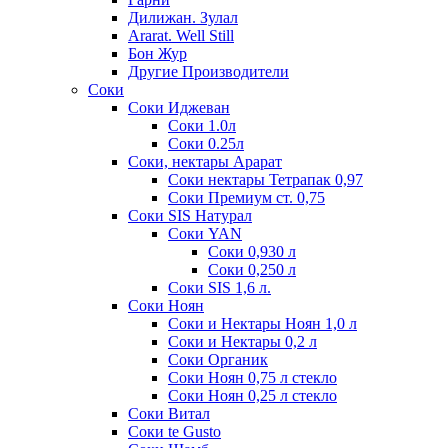
Дилижан. Зулал
Ararat. Well Still
Бон Жур
Другие Производители
Соки
Соки Иджеван
Соки 1.0л
Соки 0.25л
Соки, нектары Арарат
Соки нектары Тетрапак 0,97
Соки Премиум ст. 0,75
Соки SIS Натурал
Соки YAN
Соки 0,930 л
Соки 0,250 л
Соки SIS 1,6 л.
Соки Ноян
Соки и Нектары Ноян 1,0 л
Соки и Нектары 0,2 л
Соки Органик
Соки Ноян 0,75 л стекло
Соки Ноян 0,25 л стекло
Соки Витал
Соки te Gusto