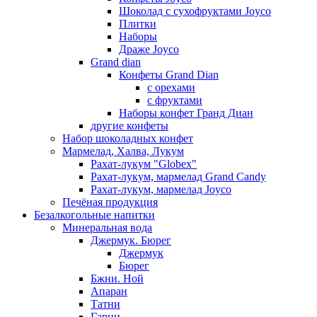
Шоколад с сухофруктами Joyco
Плитки
Наборы
Драже Joyco
Grand dian
Конфеты Grand Dian
с орехами
с фруктами
Наборы конфет Гранд Диан
другие конфеты
Набор шоколадных конфет
Мармелад, Халва, Лукум
Рахат-лукум "Globex"
Рахат-лукум, мармелад Grand Candy
Рахат-лукум, мармелад Joyco
Печёная продукция
Безалкогольные напитки
Минеральная вода
Джермук. Бюрег
Джермук
Бюрег
Бжни. Ной
Апаран
Татни
Гарни