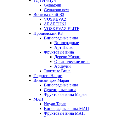
ТД Гетнатун
Getnatoun
Getnatoun new
Воскевазский ВЗ
VOSKEVAZ
ARARTUNI
VOSKEVAZ ELITE
Прошянский КЗ
Виноградные вина
Виноградные
Арт Палас
Фруктовые вина
Дерево Жизни
Органические вина
Арцруни
Элитные Вина
Гордость Нации
Винный дом Маран
Виноградные вина
Сувенирные вина
Фруктовые вина Маран
МАП
Noyan Tapan
Виноградные вина МАП
Фруктовые вина МАП