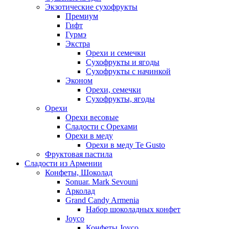
Экзотические сухофрукты
Премиум
Гифт
Гурмэ
Экстра
Орехи и семечки
Сухофрукты и ягоды
Сухофрукты с начинкой
Эконом
Орехи, семечки
Сухофрукты, ягоды
Орехи
Орехи весовые
Сладости с Орехами
Орехи в меду
Орехи в меду Te Gusto
Фруктовая пастила
Сладости из Армении
Конфеты, Шоколад
Sonuar. Mark Sevouni
Арколад
Grand Candy Armenia
Набор шоколадных конфет
Joyco
Конфеты Joyco