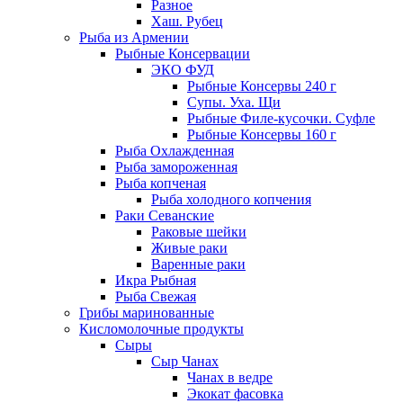
Разное
Хаш. Рубец
Рыба из Армении
Рыбные Консервации
ЭКО ФУД
Рыбные Консервы 240 г
Супы. Уха. Щи
Рыбные Филе-кусочки. Суфле
Рыбные Консервы 160 г
Рыба Охлажденная
Рыба замороженная
Рыба копченая
Рыба холодного копчения
Раки Севанские
Раковые шейки
Живые раки
Варенные раки
Икра Рыбная
Рыба Свежая
Грибы маринованные
Кисломолочные продукты
Сыры
Сыр Чанах
Чанах в ведре
Экокат фасовка