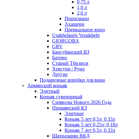
0,75 л
1,0 л
2,0 л
Пиросмани
Ахашени
Премиальное вино
Usakhelauris Venakhebi
GIORGOBA
GRV
Баисубанский ВЗ
Батоно
Старый Тбилиси
Хевсури / Руно
Другие
Подарочные коробки для вина
Армянский коньяк
Элитный
Коньяк сувенирный
Символы Нового 2026 Года
Прошянский КЗ
Элитные
Коньяк 5 лет 0,5л; 0,33л
Коньяк 5 лет 0,25л; 0,18л
Коньяк 7 лет 0,5л; 0,33л
Шахназарян ВКД