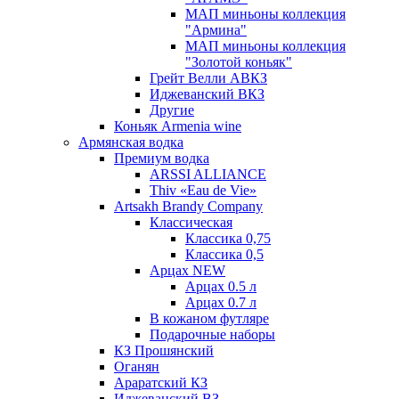
МАП миньоны коллекция
"Армина"
МАП миньоны коллекция
"Золотой коньяк"
Грейт Велли АВКЗ
Иджеванский ВКЗ
Другие
Коньяк Armenia wine
Армянская водка
Премиум водка
ARSSI ALLIANCE
Thiv «Eau de Vie»
Artsakh Brandy Company
Классическая
Классика 0,75
Классика 0,5
Арцах NEW
Арцах 0.5 л
Арцах 0.7 л
В кожаном футляре
Подарочные наборы
КЗ Прошянский
Оганян
Араратский КЗ
Иджеванский ВЗ