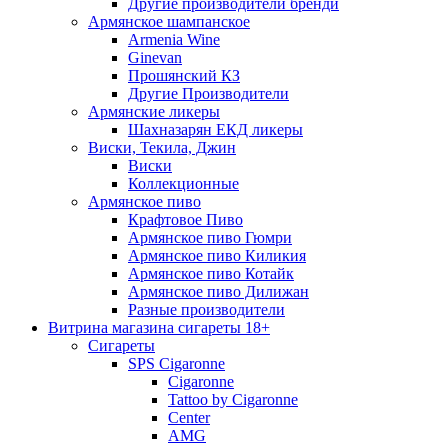
Другие производители бренди
Армянское шампанское
Armenia Wine
Ginevan
Прошянский КЗ
Другие Производители
Армянские ликеры
Шахназарян ЕКД ликеры
Виски, Текила, Джин
Виски
Коллекционные
Армянское пиво
Крафтовое Пиво
Армянское пиво Гюмри
Армянское пиво Киликия
Армянское пиво Котайк
Армянское пиво Дилижан
Разные производители
Витрина магазина сигареты 18+
Cигареты
SPS Cigaronne
Сigaronne
Tattoo by Cigaronne
Center
AMG