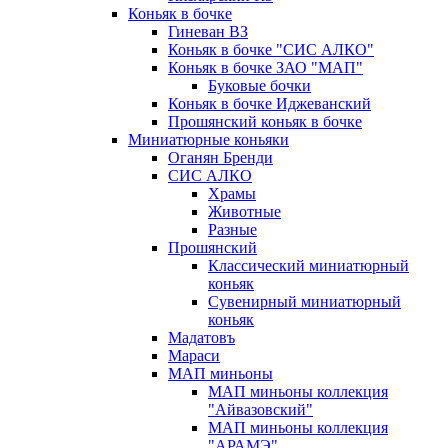
Коньяк в бочке
Гиневан ВЗ
Коньяк в бочке "СИС АЛКО"
Коньяк в бочке ЗАО "МАП"
Буковые бочки
Коньяк в бочке Иджеванский
Прошянский коньяк в бочке
Миниатюрные коньяки
Оганян Бренди
СИС АЛКО
Храмы
Животные
Разные
Прошянский
Классический миниатюрный
коньяк
Сувенирный миниатюрный
коньяк
Мадатовъ
Мараси
МАП миньоны
МАП миньоны коллекция
"Айвазовский"
МАП миньоны коллекция
"АРАМЭ"