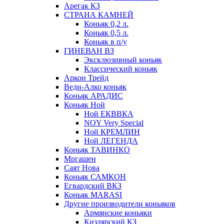
Арегак КЗ
СТРАНА КАМНЕЙ
Коньяк 0,2 л.
Коньяк 0,5 л.
Коньяк в п/у
ГИНЕВАН ВЗ
Эксклюзивный коньяк
Классический коньяк
Аркон Трейд
Веди-Алко коньяк
Коньяк АРАДИС
Коньяк Ной
Ной ЕКВВКА
NOY Very Special
Ной КРЕМЛИН
Ной ЛЕГЕНДА
Коньяк ТАВИНКО
Мргашен
Саят Нова
Коньяк САМКОН
Егвардский ВКЗ
Коньяк MARASI
Другие производители коньяков
Армянские коньяки
Кизлярский КЗ