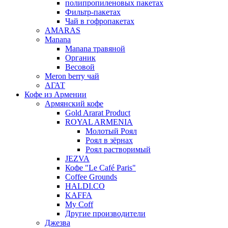
полипропиленовых пакетах
Фильтр-пакетах
Чай в гофропакетах
AMARAS
Manana
Manana травяной
Органик
Весовой
Meron berry чай
АГАТ
Кофе из Армении
Армянский кофе
Gold Ararat Product
ROYAL ARMENIA
Молотый Роял
Роял в зёрнах
Роял растворимый
JEZVA
Кофе "Le Café Paris"
Coffee Grounds
HALDI.CO
KAFFA
My Coff
Другие производители
Джезва