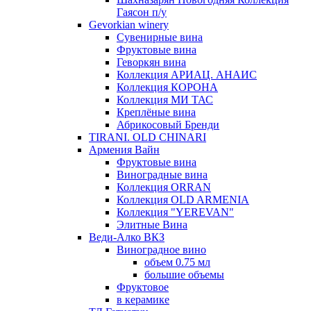
Гаясон п/у
Gevorkian winery
Сувенирные вина
Фруктовые вина
Геворкян вина
Коллекция АРИАЦ. АНАИС
Коллекция КОРОНА
Коллекция МИ ТАС
Креплёные вина
Абрикосовый Бренди
TIRANI. OLD CHINARI
Армения Вайн
Фруктовые вина
Виноградные вина
Коллекция ORRAN
Коллекция OLD ARMENIA
Коллекция "YEREVAN"
Элитные Вина
Веди-Алко ВКЗ
Виноградное вино
объем 0.75 мл
большие объемы
Фруктовое
в керамике