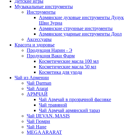
Детские игры
Музыкальные инструменты
Инструменты
Армянские духовые инструменты Дудук
Шви Зурна
Армянские струнные инструменты
Армянские ударные инструменты Доол
Аксессуары
Красота и здоровье
Продукция Нарин - Э
Продукция Ваки Фарм
Косметические масла 100 мл
Косметические масла 50 мл
Косметика для ухода
Чай из Армении
Чай Darman
Чай Ararat
АРМЧАЙ
Чай Армчай в прозрачной фасовке
Чай травяной
Чай Армчай армянский тараз
Чай IJEVAN. MASIS
Чай Гюмри
Чай Нане
MEGA ARARAT