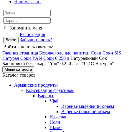
Наш магазин
Запомнить меня
Регистрация
Забыли пароль?
Войти как пользователь:
Главная страница
Безалкогольные напитки
Соки
Соки SIS
Натурал
Соки YAN
Соки 0,250 л
Натуральный Сок
Банановый без сахара "Yan" 0,250 л ст. "СИС Натурал"
Меню каталога
Каталог товаров
Армянские продукты
Консервация фруктовая
Варенье
Vital
Варенье маленький объем
Варенье большой объем
Иджеван
Ноян
Шамб