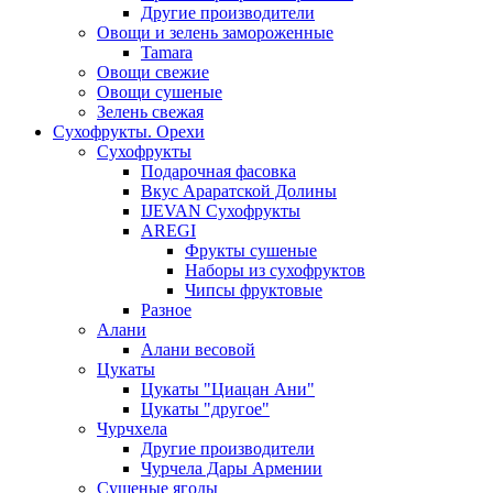
Другие производители
Овощи и зелень замороженные
Tamara
Овощи свежие
Овощи сушеные
Зелень свежая
Сухофрукты. Орехи
Сухофрукты
Подарочная фасовка
Вкус Араратской Долины
IJEVAN Сухофрукты
AREGI
Фрукты сушеные
Наборы из сухофруктов
Чипсы фруктовые
Разное
Алани
Алани весовой
Цукаты
Цукаты "Циацан Ани"
Цукаты "другое"
Чурчхела
Другие производители
Чурчела Дары Армении
Сушеные ягоды