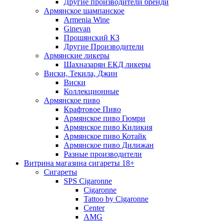
Другие производители бренди
Армянское шампанское
Armenia Wine
Ginevan
Прошянский КЗ
Другие Производители
Армянские ликеры
Шахназарян ЕКД ликеры
Виски, Текила, Джин
Виски
Коллекционные
Армянское пиво
Крафтовое Пиво
Армянское пиво Гюмри
Армянское пиво Киликия
Армянское пиво Котайк
Армянское пиво Дилижан
Разные производители
Витрина магазина сигареты 18+
Cигареты
SPS Cigaronne
Сigaronne
Tattoo by Cigaronne
Center
AMG