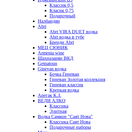
Классик 0,5
Класик 0,75
Подарочный
Налбандян
Abri
Abri VIRA DUET водка
Abri водка в тубе
Бренди Abri
МЕЦ СЮНИК
Armenia wine
Шахназарян ВКД
Getnatoun
Ginevan водка
Бочка Гиневан
Гиневан Золотая коллекция
Гиневан классик
Крепкая водка
Арегак К.З.
ВЕДИ АЛКО
Классика
Элитная
Водка Самкон "Саят Нова"
Классика Саят Нова
Подарочные наборы