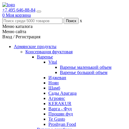
+7 495 646-88-84
0
Моя корзина
x
Меню каталога
Меню сайта
Вход / Регистрация
Армянские продукты
Консервация фруктовая
Варенье
Vital
Варенье маленький объем
Варенье большой объем
Иджеван
Ноян
Шамб
Сады Арагаца
Агроянс
KERAKUR
Варга - Фуд
Прошян фуд
Te Gusto
Proshyan Food