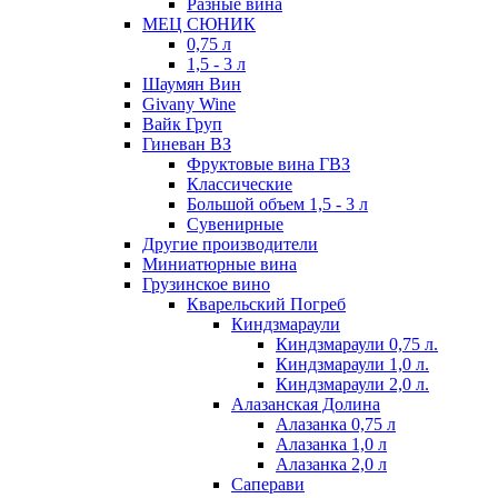
Разные вина
МЕЦ СЮНИК
0,75 л
1,5 - 3 л
Шаумян Вин
Givany Wine
Вайк Груп
Гиневан ВЗ
Фруктовые вина ГВЗ
Классические
Большой объем 1,5 - 3 л
Сувенирные
Другие производители
Миниатюрные вина
Грузинское вино
Кварельский Погреб
Киндзмараули
Киндзмараули 0,75 л.
Киндзмараули 1,0 л.
Киндзмараули 2,0 л.
Алазанская Долина
Алазанка 0,75 л
Алазанка 1,0 л
Алазанка 2,0 л
Саперави