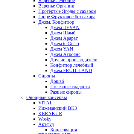
Варенье лечебное
Варенье Органик
Протёртые Ягоды с сахаром
Пюре Фруктовое без сахара
Джем. Конфитюр
Джем IJEVAN
Джем Шамб
Джем Арарат
Джем te Gusto
Джем YAN
Джем Агроянс
Другие производители
Конфитюр лечебный
Джем FRUIT LAND
Сиропы
Дошаб
Полезные сладости
Разные сиропы
Овощные консервы
VITAL
Иджеванский ВКЗ
KERAKUR
Wosky
Артфуд
Консервация