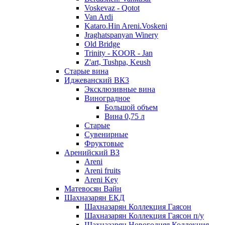
Voskevaz - Qotot
Van Ardi
Kataro.Hin Areni.Voskeni
Jraghatspanyan Winery
Old Bridge
Trinity - KOOR - Jan
Z'art, Tushpa, Keush
Старые вина
Иджеванский ВК3
Эксклюзивные вина
Виноградное
Большой объем
Вина 0,75 л
Старые
Сувенирные
Фруктовые
Аренийский ВЗ
Areni
Areni fruits
Areni Key
Матевосян Вайн
Шахназарян ЕКД
Шахназарян Коллекция Гаясон
Шахназарян Коллекция Гаясон п/у
Шахназарян Новогодняя Коллекция