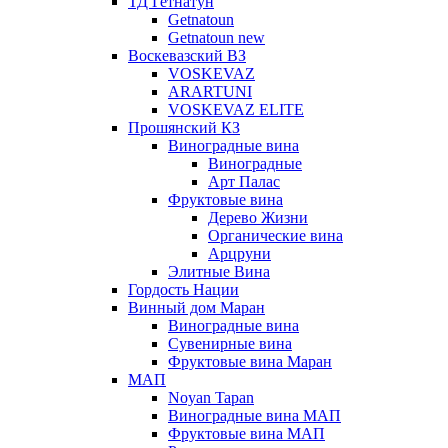
ТД Гетнатун
Getnatoun
Getnatoun new
Воскевазский ВЗ
VOSKEVAZ
ARARTUNI
VOSKEVAZ ELITE
Прошянский КЗ
Виноградные вина
Виноградные
Арт Палас
Фруктовые вина
Дерево Жизни
Органические вина
Арцруни
Элитные Вина
Гордость Нации
Винный дом Маран
Виноградные вина
Сувенирные вина
Фруктовые вина Маран
МАП
Noyan Tapan
Виноградные вина МАП
Фруктовые вина МАП