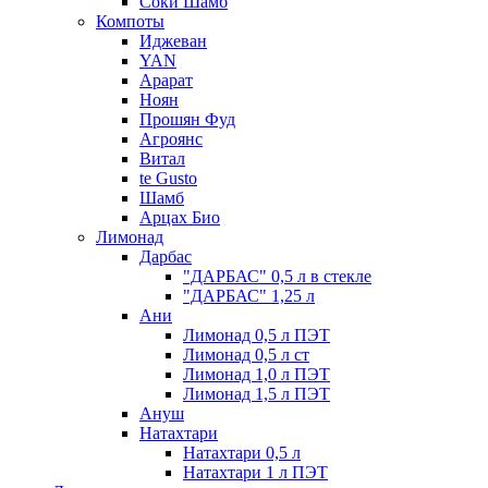
Соки Шамб
Компоты
Иджеван
YAN
Арарат
Ноян
Прошян Фуд
Агроянс
Витал
te Gusto
Шамб
Арцах Био
Лимонад
Дарбас
"ДАРБАС" 0,5 л в стекле
"ДАРБАС" 1,25 л
Ани
Лимонад 0,5 л ПЭТ
Лимонад 0,5 л ст
Лимонад 1,0 л ПЭТ
Лимонад 1,5 л ПЭТ
Ануш
Натахтари
Натахтари 0,5 л
Натахтари 1 л ПЭТ