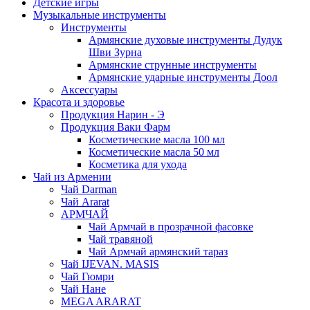
Детские игры
Музыкальные инструменты
Инструменты
Армянские духовые инструменты Дудук
Шви Зурна
Армянские струнные инструменты
Армянские ударные инструменты Доол
Аксессуары
Красота и здоровье
Продукция Нарин - Э
Продукция Ваки Фарм
Косметические масла 100 мл
Косметические масла 50 мл
Косметика для ухода
Чай из Армении
Чай Darman
Чай Ararat
АРМЧАЙ
Чай Армчай в прозрачной фасовке
Чай травяной
Чай Армчай армянский тараз
Чай IJEVAN. MASIS
Чай Гюмри
Чай Нане
MEGA ARARAT