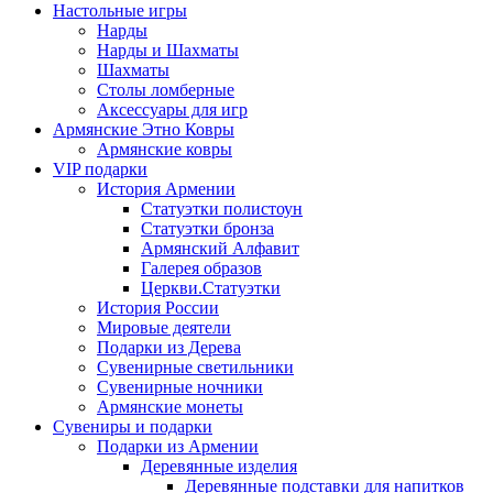
Настольные игры
Нарды
Нарды и Шахматы
Шахматы
Столы ломберные
Аксессуары для игр
Армянские Этно Ковры
Армянские ковры
VIP подарки
История Армении
Статуэтки полистоун
Статуэтки бронза
Армянский Алфавит
Галерея образов
Церкви.Статуэтки
История России
Мировые деятели
Подарки из Дерева
Сувенирные светильники
Сувенирные ночники
Армянские монеты
Сувениры и подарки
Подарки из Армении
Деревянные изделия
Деревянные подставки для напитков