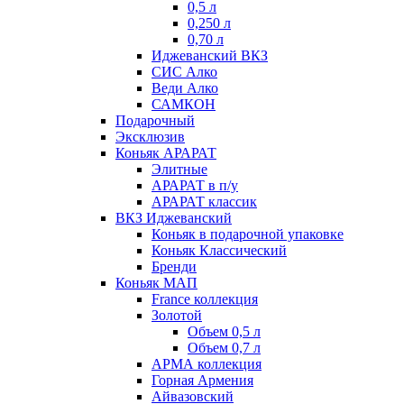
0,5 л
0,250 л
0,70 л
Иджеванский ВКЗ
СИС Алко
Веди Алко
САМКОН
Подарочный
Эксклюзив
Коньяк АРАРАТ
Элитные
АРАРАТ в п/у
АРАРАТ классик
ВКЗ Иджеванский
Коньяк в подарочной упаковке
Коньяк Классический
Бренди
Коньяк МАП
France коллекция
Золотой
Объем 0,5 л
Объем 0,7 л
АРМА коллекция
Горная Армения
Айвазовский