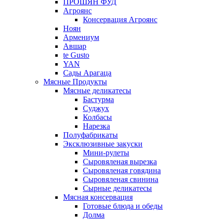
ПРОШЯН ФУД
Агроянс
Консервация Агроянс
Ноян
Армениум
Авшар
te Gusto
YAN
Сады Арагаца
Мясные Продукты
Мясные деликатесы
Бастурма
Суджух
Колбасы
Нарезка
Полуфабрикаты
Эксклюзивные закуски
Мини-рулеты
Сыровяленая вырезка
Сыровяленая говядина
Сыровяленая свинина
Сырные деликатесы
Мясная консервация
Готовые блюда и обеды
Долма