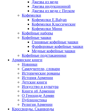
Джезва из меди
Джезва индукционной
Джезва из меди с Песком
Кофемолки
Кофемолки E.Balyan
Кофемолки Классические
Кофемолки Мини
Кофейные наборы
Кофейные чашки
Глиняные кофейные чашки
Фарфоровые кофейные чашки
Медные кофейные чашки
Кофейные подстаканники
Армянские книги
Новинки
Самоучители, словари
Исторические романы
История Армении
Детские книги
Иcкусство и культура
Книги об Армении
О Геноциде Армян
Публицистика
Религия Армении
Кроссворды. Сканворды