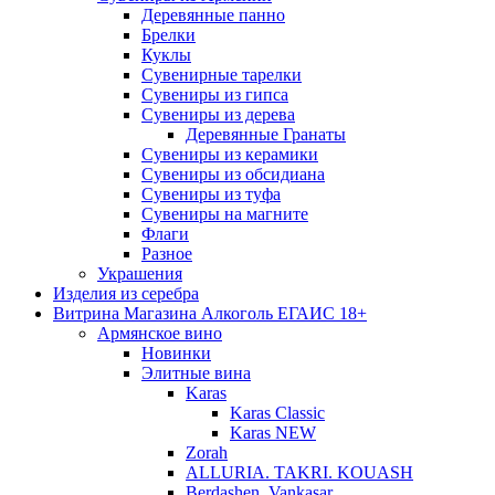
Деревянные панно
Брелки
Куклы
Сувенирные тарелки
Сувениры из гипса
Сувениры из дерева
Деревянные Гранаты
Сувениры из керамики
Сувениры из обсидиана
Сувениры из туфа
Сувениры на магните
Флаги
Разное
Украшения
Изделия из серебра
Витрина Магазина Алкоголь ЕГАИС 18+
Армянское вино
Новинки
Элитные вина
Karas
Karas Classic
Karas NEW
Zorah
ALLURIA. TAKRI. KOUASH
Berdashen. Vankasar