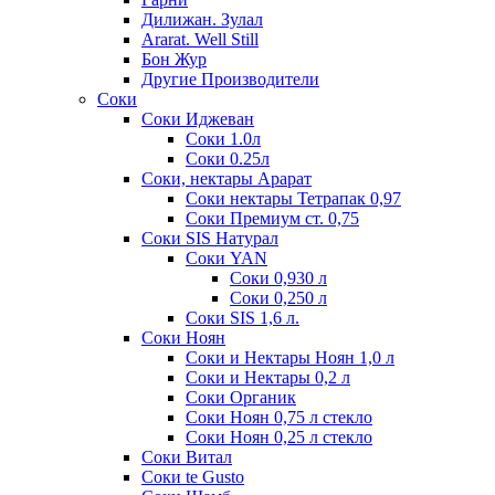
Дилижан. Зулал
Ararat. Well Still
Бон Жур
Другие Производители
Соки
Соки Иджеван
Соки 1.0л
Соки 0.25л
Соки, нектары Арарат
Соки нектары Тетрапак 0,97
Соки Премиум ст. 0,75
Соки SIS Натурал
Соки YAN
Соки 0,930 л
Соки 0,250 л
Соки SIS 1,6 л.
Соки Ноян
Соки и Нектары Ноян 1,0 л
Соки и Нектары 0,2 л
Соки Органик
Соки Ноян 0,75 л стекло
Соки Ноян 0,25 л стекло
Соки Витал
Соки te Gusto