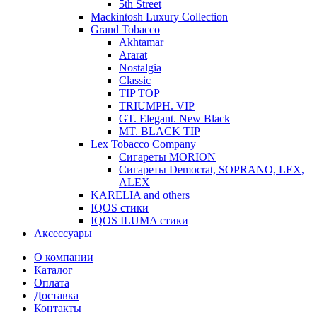
5th Street
Mackintosh Luxury Collection
Grand Tobacco
Akhtamar
Ararat
Nostalgia
Classic
TIP TOP
TRIUMPH. VIP
GT. Elegant. New Black
MT. BLACK TIP
Lex Tobacco Company
Сигареты MORION
Сигареты Democrat, SOPRANO, LEX,
ALEX
KARELIA and others
IQOS стики
IQOS ILUMA стики
Аксессуары
О компании
Каталог
Оплата
Доставка
Контакты