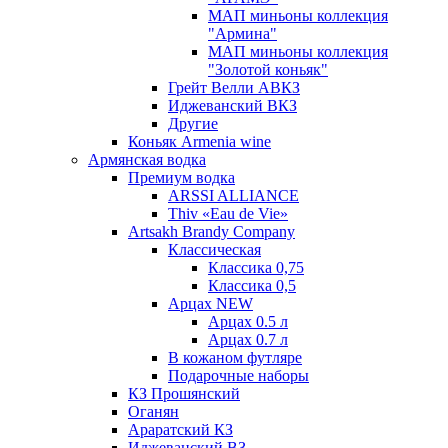
МАП миньоны коллекция
"Армина"
МАП миньоны коллекция
"Золотой коньяк"
Грейт Велли АВКЗ
Иджеванский ВКЗ
Другие
Коньяк Armenia wine
Армянская водка
Премиум водка
ARSSI ALLIANCE
Thiv «Eau de Vie»
Artsakh Brandy Company
Классическая
Классика 0,75
Классика 0,5
Арцах NEW
Арцах 0.5 л
Арцах 0.7 л
В кожаном футляре
Подарочные наборы
КЗ Прошянский
Оганян
Араратский КЗ
Иджеванский ВЗ