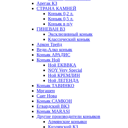
Арегак КЗ
СТРАНА КАМНЕЙ
Коньяк 0,2 л.
Коньяк 0,5 л.
Коньяк в п/у
ГИНЕВАН ВЗ
Эксклюзивный коньяк
Классический коньяк
Аркон Трейд
Веди-Алко коньяк
Коньяк АРАДИС
Коньяк Ной
Ной ЕКВВКА
NOY Very Special
Ной КРЕМЛИН
Ной ЛЕГЕНДА
Коньяк ТАВИНКО
Мргашен
Саят Нова
Коньяк САМКОН
Егвардский ВКЗ
Коньяк MARASI
Другие производители коньяков
Армянские коньяки
Кизлярский КЗ