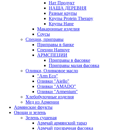
Нат Продукт
НАША ДЕРЕВНЯ
Разные крупы
Крупы Protein Therapy
Крупы Нане
Макаронные изделия
Соусы
Специи, приправы
Приправы в банке
Специи Hamove
АРМСПЕЦИИ
Приправы в фасовке
Приправы малая фасовка
Оливки, Оливковое масло
"Arm Eco"
Оливки "Aiello"
Оливки "AMADO"
Оливки "Armenium"
Хлебобулочные изделия
Мед из Армении
Армянские фрукты
Овощи и зелень
Зелень сушеная
Армчай армянский тараз
Армчай прозрачная фасовка