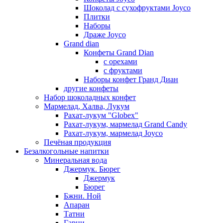
Шоколад с сухофруктами Joyco
Плитки
Наборы
Драже Joyco
Grand dian
Конфеты Grand Dian
с орехами
с фруктами
Наборы конфет Гранд Диан
другие конфеты
Набор шоколадных конфет
Мармелад, Халва, Лукум
Рахат-лукум "Globex"
Рахат-лукум, мармелад Grand Candy
Рахат-лукум, мармелад Joyco
Печёная продукция
Безалкогольные напитки
Минеральная вода
Джермук. Бюрег
Джермук
Бюрег
Бжни. Ной
Апаран
Татни
Гарни