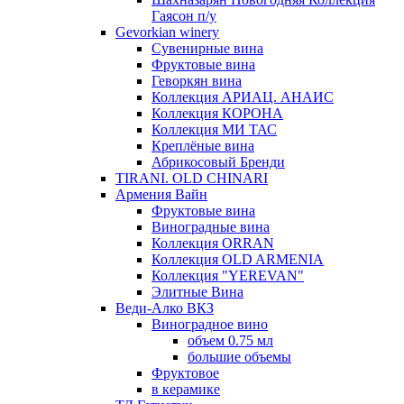
Гаясон п/у
Gevorkian winery
Сувенирные вина
Фруктовые вина
Геворкян вина
Коллекция АРИАЦ. АНАИС
Коллекция КОРОНА
Коллекция МИ ТАС
Креплёные вина
Абрикосовый Бренди
TIRANI. OLD CHINARI
Армения Вайн
Фруктовые вина
Виноградные вина
Коллекция ORRAN
Коллекция OLD ARMENIA
Коллекция "YEREVAN"
Элитные Вина
Веди-Алко ВКЗ
Виноградное вино
объем 0.75 мл
большие объемы
Фруктовое
в керамике