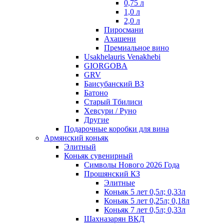
0,75 л
1,0 л
2,0 л
Пиросмани
Ахашени
Премиальное вино
Usakhelauris Venakhebi
GIORGOBA
GRV
Баисубанский ВЗ
Батоно
Старый Тбилиси
Хевсури / Руно
Другие
Подарочные коробки для вина
Армянский коньяк
Элитный
Коньяк сувенирный
Символы Нового 2026 Года
Прошянский КЗ
Элитные
Коньяк 5 лет 0,5л; 0,33л
Коньяк 5 лет 0,25л; 0,18л
Коньяк 7 лет 0,5л; 0,33л
Шахназарян ВКД