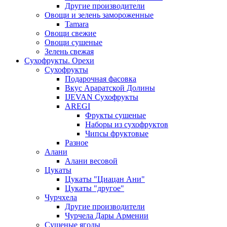
Другие производители
Овощи и зелень замороженные
Tamara
Овощи свежие
Овощи сушеные
Зелень свежая
Сухофрукты. Орехи
Сухофрукты
Подарочная фасовка
Вкус Араратской Долины
IJEVAN Сухофрукты
AREGI
Фрукты сушеные
Наборы из сухофруктов
Чипсы фруктовые
Разное
Алани
Алани весовой
Цукаты
Цукаты "Циацан Ани"
Цукаты "другое"
Чурчхела
Другие производители
Чурчела Дары Армении
Сушеные ягоды