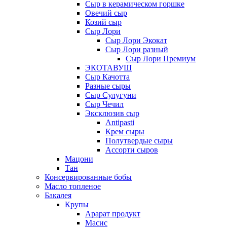
Сыр в керамическом горшке
Овечий сыр
Козий сыр
Сыр Лори
Сыр Лори Экокат
Сыр Лори разный
Сыр Лори Премиум
ЭКОТАВУШ
Сыр Качотта
Разные сыры
Сыр Сулугуни
Сыр Чечил
Эксклюзив сыр
Antipasti
Крем сыры
Полутвердые сыры
Ассорти сыров
Мацони
Тан
Консервированные бобы
Масло топленое
Бакалея
Крупы
Арарат продукт
Масис