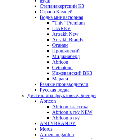
Муш
Степанакертский КЗ
Страна Камней
Водка миниатюрная
"Thiv" Premium
LIAREV
Artsakh New
Artsakh Brandy
Оганян
Прошянский
Миджнаберд
Abricon
Getnatoun
Иджеванский ВКЗ
Мараси
Разные производители
Русская водка
Дистилляты фруктовые; Бренди
Abricon
Abricon классика
Abricon в п/у NEW
Abricon в п/у
ANTYBRANDY
Morus
Armenian garden