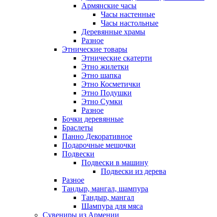
Армянские часы
Часы настенные
Часы настольные
Деревянные храмы
Разное
Этнические товары
Этнические скатерти
Этно жилетки
Этно шапка
Этно Косметички
Этно Подушки
Этно Сумки
Разное
Бочки деревянные
Браслеты
Панно Декоративное
Подарочные мешочки
Подвески
Подвески в машину
Подвески из дерева
Разное
Тандыр, мангал, шампура
Тандыр, мангал
Шампура для мяса
Сувениры из Армении