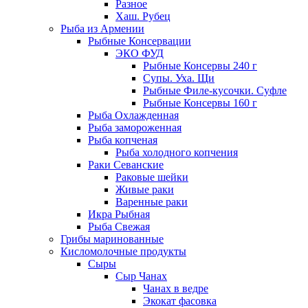
Разное
Хаш. Рубец
Рыба из Армении
Рыбные Консервации
ЭКО ФУД
Рыбные Консервы 240 г
Супы. Уха. Щи
Рыбные Филе-кусочки. Суфле
Рыбные Консервы 160 г
Рыба Охлажденная
Рыба замороженная
Рыба копченая
Рыба холодного копчения
Раки Севанские
Раковые шейки
Живые раки
Варенные раки
Икра Рыбная
Рыба Свежая
Грибы маринованные
Кисломолочные продукты
Сыры
Сыр Чанах
Чанах в ведре
Экокат фасовка