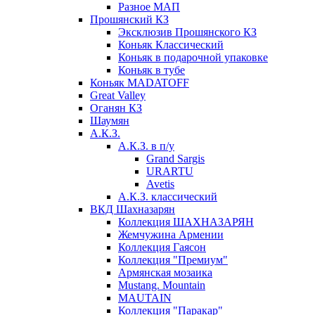
Разное МАП
Прошянский КЗ
Эксклюзив Прошянского КЗ
Коньяк Классический
Коньяк в подарочной упаковке
Коньяк в тубе
Коньяк MADATOFF
Great Valley
Оганян КЗ
Шаумян
А.К.З.
А.К.З. в п/у
Grand Sargis
URARTU
Avetis
А.К.З. классический
ВКД Шахназарян
Коллекция ШАХНАЗАРЯН
Жемчужина Армении
Коллекция Гаясон
Коллекция "Премиум"
Армянская мозаика
Mustang. Mountain
MAUTAIN
Коллекция "Паракар"