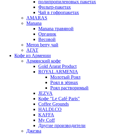
полипропиленовых пакетах
Фильтр-пакетах
Чай в гофропакетах
AMARAS
Manana
Manana травяной
Органик
Весовой
Meron berry чай
АГАТ
Кофе из Армении
Армянский кофе
Gold Ararat Product
ROYAL ARMENIA
Молотый Роял
Роял в зёрнах
Роял растворимый
JEZVA
Кофе "Le Café Paris"
Coffee Grounds
HALDI.CO
KAFFA
My Coff
Другие производители
Джезва