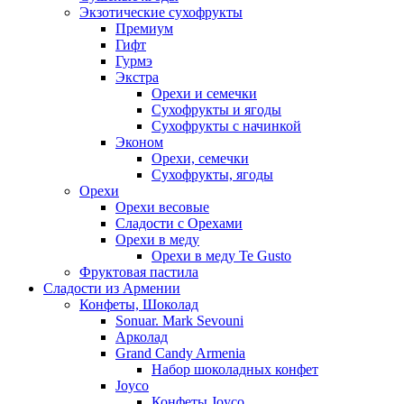
Экзотические сухофрукты
Премиум
Гифт
Гурмэ
Экстра
Орехи и семечки
Сухофрукты и ягоды
Сухофрукты с начинкой
Эконом
Орехи, семечки
Сухофрукты, ягоды
Орехи
Орехи весовые
Сладости с Орехами
Орехи в меду
Орехи в меду Te Gusto
Фруктовая пастила
Сладости из Армении
Конфеты, Шоколад
Sonuar. Mark Sevouni
Арколад
Grand Candy Armenia
Набор шоколадных конфет
Joyco
Конфеты Joyco