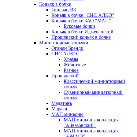
Коньяк в бочке
Гиневан ВЗ
Коньяк в бочке "СИС АЛКО"
Коньяк в бочке ЗАО "МАП"
Буковые бочки
Коньяк в бочке Иджеванский
Прошянский коньяк в бочке
Миниатюрные коньяки
Оганян Бренди
СИС АЛКО
Храмы
Животные
Разные
Прошянский
Классический миниатюрный
коньяк
Сувенирный миниатюрный
коньяк
Мадатовъ
Мараси
МАП миньоны
МАП миньоны коллекция
"Айвазовский"
МАП миньоны коллекция
"АРАМЭ"