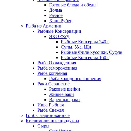
Готовые блюда и обеды
Долма
Разное
Хаш. Рубец
Рыба из Армении
Рыбные Консервации
ЭКО ФУД
Рыбные Консервы 240 г
Супы. Уха. Щи
Рыбные Филе-кусочки. Суфле
Рыбные Консервы 160 г
Рыба Охлажденная
Рыба замороженная
Рыба копченая
Рыба холодного копчения
Раки Севанские
Раковые шейки
Живые раки
Варенные раки
Икра Рыбная
Рыба Свежая
Грибы маринованные
Кисломолочные продукты
Сыры