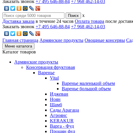
Заказать звонок
+7 495 646-88-84
+7 968 462-14-03
x
Доставка заказа
в течение 24 часов
Оплата товара
после достав
Заказать звонок
+7 495 646-88-84
+7 968 462-14-03
Главная страница
Армянские продукты
Овощные консервы
Са
Меню каталога
Каталог товаров
Армянские продукты
Консервация фруктовая
Варенье
Vital
Варенье маленький объем
Варенье большой объем
Иджеван
Ноян
Шамб
Сады Арагаца
Агроянс
KERAKUR
Варга - Фуд
Прошян фуд