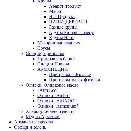
Крупы
Арарат продукт
Масис
Нат Продукт
НАША ДЕРЕВНЯ
Разные крупы
Крупы Protein Therapy
Крупы Нане
Макаронные изделия
Соусы
Специи, приправы
Приправы в банке
Специи Hamove
АРМСПЕЦИИ
Приправы в фасовке
Приправы малая фасовка
Оливки, Оливковое масло
"Arm Eco"
Оливки "Aiello"
Оливки "AMADO"
Оливки "Armenium"
Хлебобулочные изделия
Мед из Армении
Армянские фрукты
Овощи и зелень