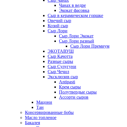
Сыр Чанах
Чанах в ведре
Экокат фасовка
Сыр в керамическом горшке
Овечий сыр
Козий сыр
Сыр Лори
Сыр Лори Экокат
Сыр Лори разный
Сыр Лори Премиум
ЭКОТАВУШ
Сыр Качотта
Разные сыры
Сыр Сулугуни
Сыр Чечил
Эксклюзив сыр
Antipasti
Крем сыры
Полутвердые сыры
Ассорти сыров
Мацони
Тан
Консервированные бобы
Масло топленое
Бакалея