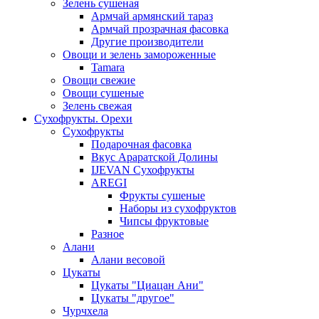
Зелень сушеная
Армчай армянский тараз
Армчай прозрачная фасовка
Другие производители
Овощи и зелень замороженные
Tamara
Овощи свежие
Овощи сушеные
Зелень свежая
Сухофрукты. Орехи
Сухофрукты
Подарочная фасовка
Вкус Араратской Долины
IJEVAN Сухофрукты
AREGI
Фрукты сушеные
Наборы из сухофруктов
Чипсы фруктовые
Разное
Алани
Алани весовой
Цукаты
Цукаты "Циацан Ани"
Цукаты "другое"
Чурчхела