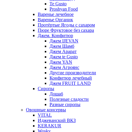
Te Gusto
Proshyan Food
Варенье лечебное
Варенье Органик
Протёртые Ягоды с сахаром
Пюре Фруктовое без сахара
Джем. Конфитюр
Джем IJEVAN
Джем Шамб
Джем Арарат
Джем te Gusto
Джем YAN
Джем Агроянс
Другие производители
Конфитюр лечебный
Джем FRUIT LAND
Сиропы
Дошаб
Полезные сладости
Разные сиропы
Овощные консервы
VITAL
Иджеванский ВКЗ
KERAKUR
Wosky