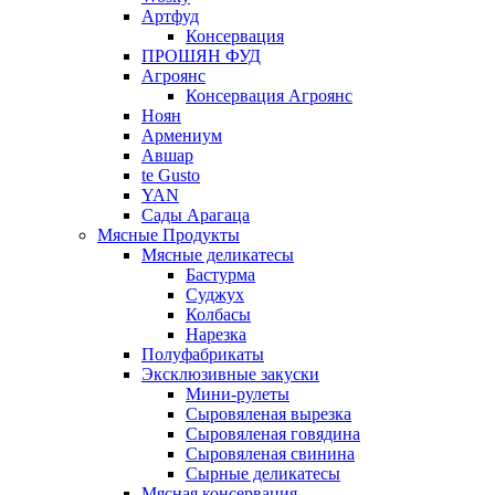
Артфуд
Консервация
ПРОШЯН ФУД
Агроянс
Консервация Агроянс
Ноян
Армениум
Авшар
te Gusto
YAN
Сады Арагаца
Мясные Продукты
Мясные деликатесы
Бастурма
Суджух
Колбасы
Нарезка
Полуфабрикаты
Эксклюзивные закуски
Мини-рулеты
Сыровяленая вырезка
Сыровяленая говядина
Сыровяленая свинина
Сырные деликатесы
Мясная консервация