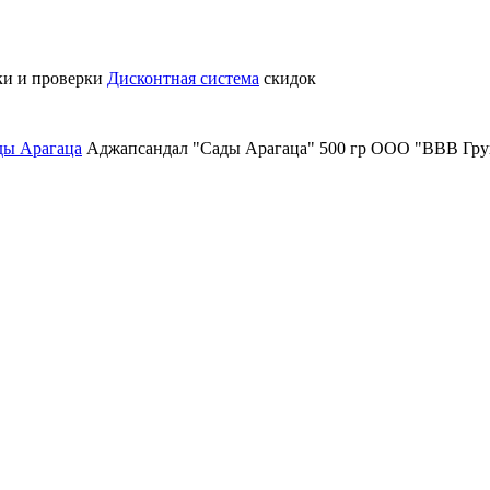
ки и проверки
Дисконтная система
скидок
ды Арагаца
Аджапсандал "Сады Арагаца" 500 гр ООО "ВВВ Гру