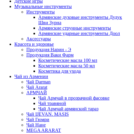
Детские игры
Музыкальные инструменты
Инструменты
Армянские духовые инструменты Дудук
Шви Зурна
Армянские струнные инструменты
Армянские ударные инструменты Доол
Аксессуары
Красота и здоровье
Продукция Нарин - Э
Продукция Ваки Фарм
Косметические масла 100 мл
Косметические масла 50 мл
Косметика для ухода
Чай из Армении
Чай Darman
Чай Ararat
АРМЧАЙ
Чай Армчай в прозрачной фасовке
Чай травяной
Чай Армчай армянский тараз
Чай IJEVAN. MASIS
Чай Гюмри
Чай Нане
MEGA ARARAT