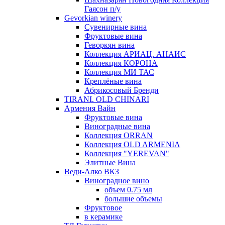
Гаясон п/у
Gevorkian winery
Сувенирные вина
Фруктовые вина
Геворкян вина
Коллекция АРИАЦ. АНАИС
Коллекция КОРОНА
Коллекция МИ ТАС
Креплёные вина
Абрикосовый Бренди
TIRANI. OLD CHINARI
Армения Вайн
Фруктовые вина
Виноградные вина
Коллекция ORRAN
Коллекция OLD ARMENIA
Коллекция "YEREVAN"
Элитные Вина
Веди-Алко ВКЗ
Виноградное вино
объем 0.75 мл
большие объемы
Фруктовое
в керамике