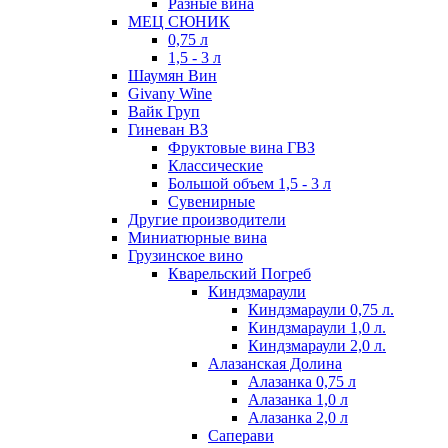
Разные вина
МЕЦ СЮНИК
0,75 л
1,5 - 3 л
Шаумян Вин
Givany Wine
Вайк Груп
Гиневан ВЗ
Фруктовые вина ГВЗ
Классические
Большой объем 1,5 - 3 л
Сувенирные
Другие производители
Миниатюрные вина
Грузинское вино
Кварельский Погреб
Киндзмараули
Киндзмараули 0,75 л.
Киндзмараули 1,0 л.
Киндзмараули 2,0 л.
Алазанская Долина
Алазанка 0,75 л
Алазанка 1,0 л
Алазанка 2,0 л
Саперави