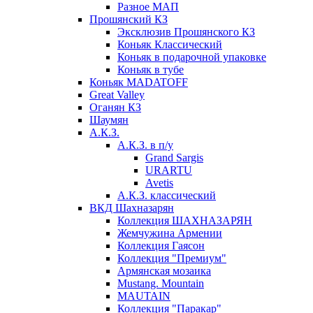
Разное МАП
Прошянский КЗ
Эксклюзив Прошянского КЗ
Коньяк Классический
Коньяк в подарочной упаковке
Коньяк в тубе
Коньяк MADATOFF
Great Valley
Оганян КЗ
Шаумян
А.К.З.
А.К.З. в п/у
Grand Sargis
URARTU
Avetis
А.К.З. классический
ВКД Шахназарян
Коллекция ШАХНАЗАРЯН
Жемчужина Армении
Коллекция Гаясон
Коллекция "Премиум"
Армянская мозаика
Mustang. Mountain
MAUTAIN
Коллекция "Паракар"