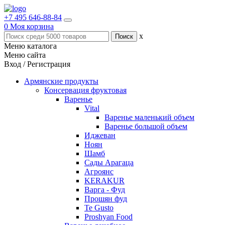
+7 495 646-88-84
0
Моя корзина
x
Меню каталога
Меню сайта
Вход / Регистрация
Армянские продукты
Консервация фруктовая
Варенье
Vital
Варенье маленький объем
Варенье большой объем
Иджеван
Ноян
Шамб
Сады Арагаца
Агроянс
KERAKUR
Варга - Фуд
Прошян фуд
Te Gusto
Proshyan Food