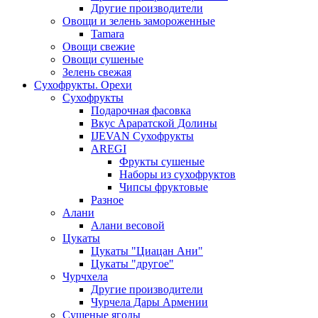
Другие производители
Овощи и зелень замороженные
Tamara
Овощи свежие
Овощи сушеные
Зелень свежая
Сухофрукты. Орехи
Сухофрукты
Подарочная фасовка
Вкус Араратской Долины
IJEVAN Сухофрукты
AREGI
Фрукты сушеные
Наборы из сухофруктов
Чипсы фруктовые
Разное
Алани
Алани весовой
Цукаты
Цукаты "Циацан Ани"
Цукаты "другое"
Чурчхела
Другие производители
Чурчела Дары Армении
Сушеные ягоды