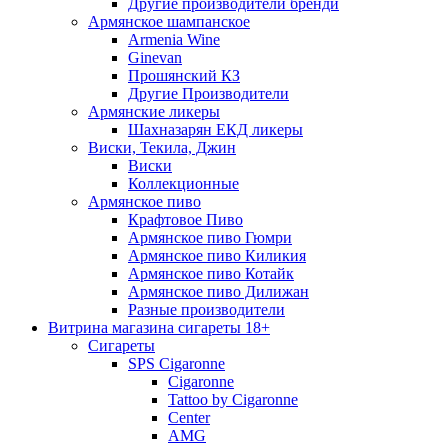
Другие производители бренди
Армянское шампанское
Armenia Wine
Ginevan
Прошянский КЗ
Другие Производители
Армянские ликеры
Шахназарян ЕКД ликеры
Виски, Текила, Джин
Виски
Коллекционные
Армянское пиво
Крафтовое Пиво
Армянское пиво Гюмри
Армянское пиво Киликия
Армянское пиво Котайк
Армянское пиво Дилижан
Разные производители
Витрина магазина сигареты 18+
Cигареты
SPS Cigaronne
Сigaronne
Tattoo by Cigaronne
Center
AMG