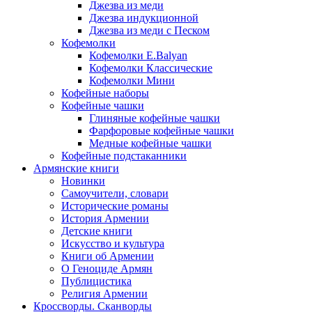
Джезва из меди
Джезва индукционной
Джезва из меди с Песком
Кофемолки
Кофемолки E.Balyan
Кофемолки Классические
Кофемолки Мини
Кофейные наборы
Кофейные чашки
Глиняные кофейные чашки
Фарфоровые кофейные чашки
Медные кофейные чашки
Кофейные подстаканники
Армянские книги
Новинки
Самоучители, словари
Исторические романы
История Армении
Детские книги
Иcкусство и культура
Книги об Армении
О Геноциде Армян
Публицистика
Религия Армении
Кроссворды. Сканворды