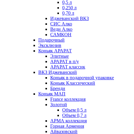
0,5 л
0,250 л
0,70 л
Иджеванский ВКЗ
СИС Алко
Веди Алко
САМКОН
Подарочный
Эксклюзив
Коньяк АРАРАТ
Элитные
АРАРАТ в п/у
АРАРАТ классик
ВКЗ Иджеванский
Коньяк в подарочной упаковке
Коньяк Классический
Бренди
Коньяк МАП
France коллекция
Золотой
Объем 0,5 л
Объем 0,7 л
АРМА коллекция
Горная Армения
Айвазовский