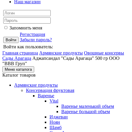
Наш магазин
Запомнить меня
Регистрация
Забыли пароль?
Войти как пользователь:
Главная страница
Армянские продукты
Овощные консервы
Сады Арагаца
Аджапсандал "Сады Арагаца" 500 гр ООО
"ВВВ Груп"
Меню каталога
Каталог товаров
Армянские продукты
Консервация фруктовая
Варенье
Vital
Варенье маленький объем
Варенье большой объем
Иджеван
Ноян
Шамб