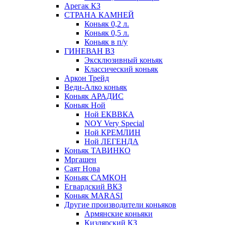
Арегак КЗ
СТРАНА КАМНЕЙ
Коньяк 0,2 л.
Коньяк 0,5 л.
Коньяк в п/у
ГИНЕВАН ВЗ
Эксклюзивный коньяк
Классический коньяк
Аркон Трейд
Веди-Алко коньяк
Коньяк АРАДИС
Коньяк Ной
Ной ЕКВВКА
NOY Very Special
Ной КРЕМЛИН
Ной ЛЕГЕНДА
Коньяк ТАВИНКО
Мргашен
Саят Нова
Коньяк САМКОН
Егвардский ВКЗ
Коньяк MARASI
Другие производители коньяков
Армянские коньяки
Кизлярский КЗ