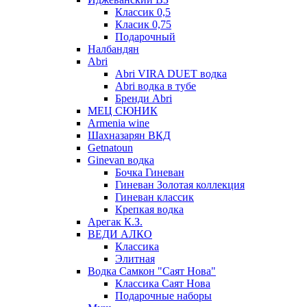
Классик 0,5
Класик 0,75
Подарочный
Налбандян
Abri
Abri VIRA DUET водка
Abri водка в тубе
Бренди Abri
МЕЦ СЮНИК
Armenia wine
Шахназарян ВКД
Getnatoun
Ginevan водка
Бочка Гиневан
Гиневан Золотая коллекция
Гиневан классик
Крепкая водка
Арегак К.З.
ВЕДИ АЛКО
Классика
Элитная
Водка Самкон "Саят Нова"
Классика Саят Нова
Подарочные наборы