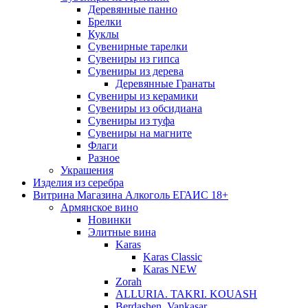
Деревянные панно
Брелки
Куклы
Сувенирные тарелки
Сувениры из гипса
Сувениры из дерева
Деревянные Гранаты
Сувениры из керамики
Сувениры из обсидиана
Сувениры из туфа
Сувениры на магните
Флаги
Разное
Украшения
Изделия из серебра
Витрина Магазина Алкоголь ЕГАИС 18+
Армянское вино
Новинки
Элитные вина
Karas
Karas Classic
Karas NEW
Zorah
ALLURIA. TAKRI. KOUASH
Berdashen. Vankasar