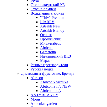
Муш
Степанакертский КЗ
Страна Камней
Водка миниатюрная
"Thiv" Premium
LIAREV
Artsakh New
Artsakh Brandy
Оганян
Прошянский
Миджнаберд
Abricon
Getnatoun
Иджеванский ВКЗ
Мараси
Разные производители
Русская водка
Дистилляты фруктовые; Бренди
Abricon
Abricon классика
Abricon в п/у NEW
Abricon в п/у
ANTYBRANDY
Morus
Armenian garden