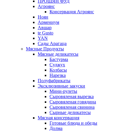
ПРОШЯН ФУД
Агроянс
Консервация Агроянс
Ноян
Армениум
Авшар
te Gusto
YAN
Сады Арагаца
Мясные Продукты
Мясные деликатесы
Бастурма
Суджух
Колбасы
Нарезка
Полуфабрикаты
Эксклюзивные закуски
Мини-рулеты
Сыровяленая вырезка
Сыровяленая говядина
Сыровяленая свинина
Сырные деликатесы
Мясная консервация
Готовые блюда и обеды
Долма