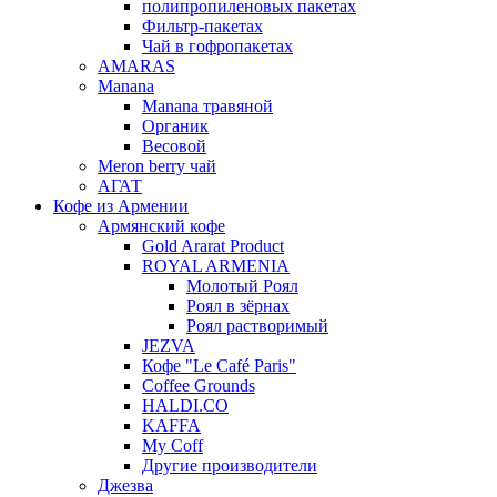
полипропиленовых пакетах
Фильтр-пакетах
Чай в гофропакетах
AMARAS
Manana
Manana травяной
Органик
Весовой
Meron berry чай
АГАТ
Кофе из Армении
Армянский кофе
Gold Ararat Product
ROYAL ARMENIA
Молотый Роял
Роял в зёрнах
Роял растворимый
JEZVA
Кофе "Le Café Paris"
Coffee Grounds
HALDI.CO
KAFFA
My Coff
Другие производители
Джезва