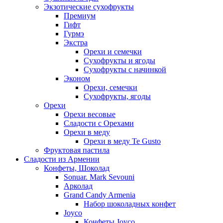
Экзотические сухофрукты
Премиум
Гифт
Гурмэ
Экстра
Орехи и семечки
Сухофрукты и ягоды
Сухофрукты с начинкой
Эконом
Орехи, семечки
Сухофрукты, ягоды
Орехи
Орехи весовые
Сладости с Орехами
Орехи в меду
Орехи в меду Te Gusto
Фруктовая пастила
Сладости из Армении
Конфеты, Шоколад
Sonuar. Mark Sevouni
Арколад
Grand Candy Armenia
Набор шоколадных конфет
Joyco
Конфеты Joyco