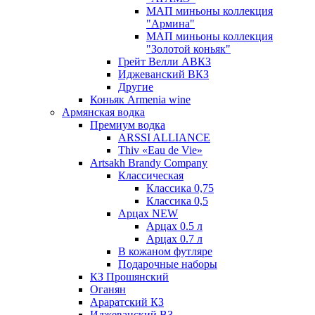
МАП миньоны коллекция
"Армина"
МАП миньоны коллекция
"Золотой коньяк"
Грейт Велли АВКЗ
Иджеванский ВКЗ
Другие
Коньяк Armenia wine
Армянская водка
Премиум водка
ARSSI ALLIANCE
Thiv «Eau de Vie»
Artsakh Brandy Company
Классическая
Классика 0,75
Классика 0,5
Арцах NEW
Арцах 0.5 л
Арцах 0.7 л
В кожаном футляре
Подарочные наборы
КЗ Прошянский
Оганян
Араратский КЗ
Иджеванский ВЗ