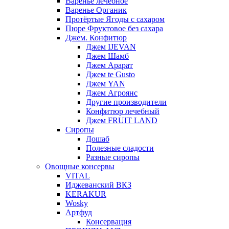
Варенье лечебное
Варенье Органик
Протёртые Ягоды с сахаром
Пюре Фруктовое без сахара
Джем. Конфитюр
Джем IJEVAN
Джем Шамб
Джем Арарат
Джем te Gusto
Джем YAN
Джем Агроянс
Другие производители
Конфитюр лечебный
Джем FRUIT LAND
Сиропы
Дошаб
Полезные сладости
Разные сиропы
Овощные консервы
VITAL
Иджеванский ВКЗ
KERAKUR
Wosky
Артфуд
Консервация