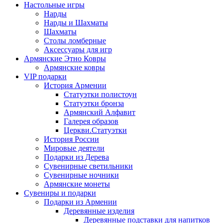
Настольные игры
Нарды
Нарды и Шахматы
Шахматы
Столы ломберные
Аксессуары для игр
Армянские Этно Ковры
Армянские ковры
VIP подарки
История Армении
Статуэтки полистоун
Статуэтки бронза
Армянский Алфавит
Галерея образов
Церкви.Статуэтки
История России
Мировые деятели
Подарки из Дерева
Сувенирные светильники
Сувенирные ночники
Армянские монеты
Сувениры и подарки
Подарки из Армении
Деревянные изделия
Деревянные подставки для напитков