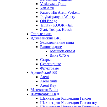
Voskevaz - Qotot
Van Ardi
Kataro.Hin Areni.Voskeni
Jraghatspanyan Winery
Old Bridge
Trinity - KOOR - Jan
Z'art, Tushpa, Keush
Старые вина
Иджеванский ВК3
Эксклюзивные вина
Виноградное
Большой объем
Вина 0,75 л
Старые
Сувенирные
Фруктовые
Аренийский ВЗ
Areni
Areni fruits
Areni Key
Матевосян Вайн
Шахназарян ЕКД
Шахназарян Коллекция Гаясон
Шахназарян Коллекция Гаясон п/у
Шахназарян Новогодняя Коллекция