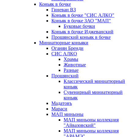
Коньяк в бочке
Гиневан ВЗ
Коньяк в бочке "СИС АЛКО"
Коньяк в бочке ЗАО "МАП"
Буковые бочки
Коньяк в бочке Иджеванский
Прошянский коньяк в бочке
Миниатюрные коньяки
Оганян Бренди
СИС АЛКО
Храмы
Животные
Разные
Прошянский
Классический миниатюрный
коньяк
Сувенирный миниатюрный
коньяк
Мадатовъ
Мараси
МАП миньоны
МАП миньоны коллекция
"Айвазовский"
МАП миньоны коллекция
"АРАМЭ"