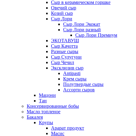
Сыр в керамическом горшке
Овечий сыр
Козий сыр
Сыр Лори
Сыр Лори Экокат
Сыр Лори разный
Сыр Лори Премиум
ЭКОТАВУШ
Сыр Качотта
Разные сыры
Сыр Сулугуни
Сыр Чечил
Эксклюзив сыр
Antipasti
Крем сыры
Полутвердые сыры
Ассорти сыров
Мацони
Тан
Консервированные бобы
Масло топленое
Бакалея
Крупы
Арарат продукт
Масис