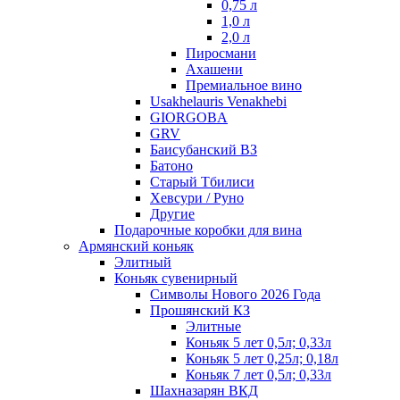
0,75 л
1,0 л
2,0 л
Пиросмани
Ахашени
Премиальное вино
Usakhelauris Venakhebi
GIORGOBA
GRV
Баисубанский ВЗ
Батоно
Старый Тбилиси
Хевсури / Руно
Другие
Подарочные коробки для вина
Армянский коньяк
Элитный
Коньяк сувенирный
Символы Нового 2026 Года
Прошянский КЗ
Элитные
Коньяк 5 лет 0,5л; 0,33л
Коньяк 5 лет 0,25л; 0,18л
Коньяк 7 лет 0,5л; 0,33л
Шахназарян ВКД