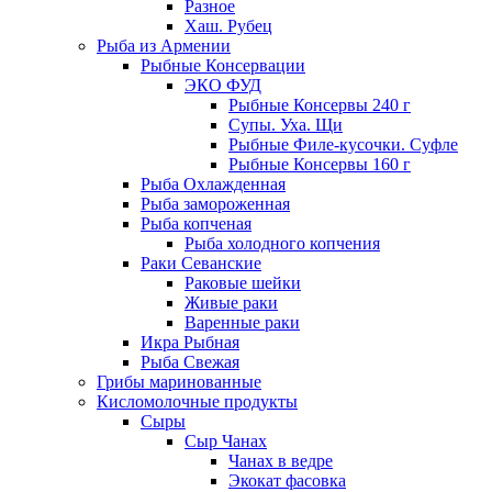
Разное
Хаш. Рубец
Рыба из Армении
Рыбные Консервации
ЭКО ФУД
Рыбные Консервы 240 г
Супы. Уха. Щи
Рыбные Филе-кусочки. Суфле
Рыбные Консервы 160 г
Рыба Охлажденная
Рыба замороженная
Рыба копченая
Рыба холодного копчения
Раки Севанские
Раковые шейки
Живые раки
Варенные раки
Икра Рыбная
Рыба Свежая
Грибы маринованные
Кисломолочные продукты
Сыры
Сыр Чанах
Чанах в ведре
Экокат фасовка