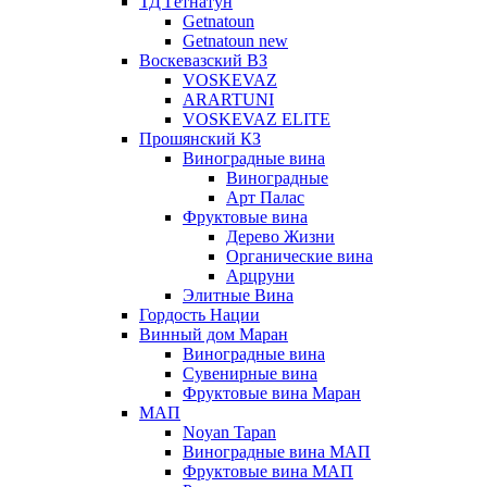
ТД Гетнатун
Getnatoun
Getnatoun new
Воскевазский ВЗ
VOSKEVAZ
ARARTUNI
VOSKEVAZ ELITE
Прошянский КЗ
Виноградные вина
Виноградные
Арт Палас
Фруктовые вина
Дерево Жизни
Органические вина
Арцруни
Элитные Вина
Гордость Нации
Винный дом Маран
Виноградные вина
Сувенирные вина
Фруктовые вина Маран
МАП
Noyan Tapan
Виноградные вина МАП
Фруктовые вина МАП