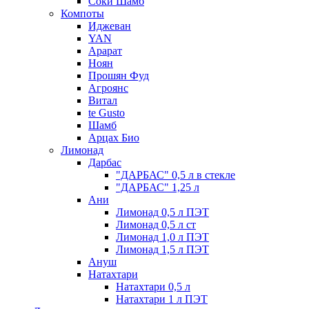
Соки Шамб
Компоты
Иджеван
YAN
Арарат
Ноян
Прошян Фуд
Агроянс
Витал
te Gusto
Шамб
Арцах Био
Лимонад
Дарбас
"ДАРБАС" 0,5 л в стекле
"ДАРБАС" 1,25 л
Ани
Лимонад 0,5 л ПЭТ
Лимонад 0,5 л ст
Лимонад 1,0 л ПЭТ
Лимонад 1,5 л ПЭТ
Ануш
Натахтари
Натахтари 0,5 л
Натахтари 1 л ПЭТ