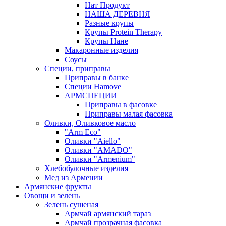
Нат Продукт
НАША ДЕРЕВНЯ
Разные крупы
Крупы Protein Therapy
Крупы Нане
Макаронные изделия
Соусы
Специи, приправы
Приправы в банке
Специи Hamove
АРМСПЕЦИИ
Приправы в фасовке
Приправы малая фасовка
Оливки, Оливковое масло
"Arm Eco"
Оливки "Aiello"
Оливки "AMADO"
Оливки "Armenium"
Хлебобулочные изделия
Мед из Армении
Армянские фрукты
Овощи и зелень
Зелень сушеная
Армчай армянский тараз
Армчай прозрачная фасовка