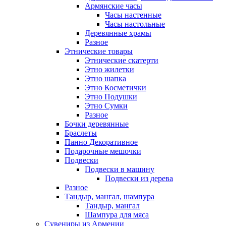
Армянские часы
Часы настенные
Часы настольные
Деревянные храмы
Разное
Этнические товары
Этнические скатерти
Этно жилетки
Этно шапка
Этно Косметички
Этно Подушки
Этно Сумки
Разное
Бочки деревянные
Браслеты
Панно Декоративное
Подарочные мешочки
Подвески
Подвески в машину
Подвески из дерева
Разное
Тандыр, мангал, шампура
Тандыр, мангал
Шампура для мяса
Сувениры из Армении