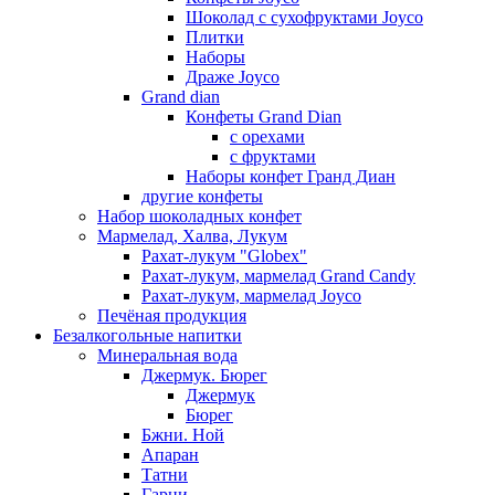
Шоколад с сухофруктами Joyco
Плитки
Наборы
Драже Joyco
Grand dian
Конфеты Grand Dian
с орехами
с фруктами
Наборы конфет Гранд Диан
другие конфеты
Набор шоколадных конфет
Мармелад, Халва, Лукум
Рахат-лукум "Globex"
Рахат-лукум, мармелад Grand Candy
Рахат-лукум, мармелад Joyco
Печёная продукция
Безалкогольные напитки
Минеральная вода
Джермук. Бюрег
Джермук
Бюрег
Бжни. Ной
Апаран
Татни
Гарни