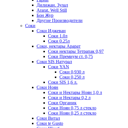
Дилижан. Зулал
Ararat. Well Still
Бон Жур
Другие Производители
Соки
Соки Иджеван
Соки 1.0л
Соки 0.25л
Соки, нектары Арарат
Соки нектары Тетрапак 0,97
Соки Премиум ст. 0,75
Соки SIS Натурал
Соки YAN
Соки 0,930 л
Соки 0,250 л
Соки SIS 1,6 л.
Соки Ноян
Соки и Нектары Ноян 1,0 л
Соки и Нектары 0,2 л
Соки Органик
Соки Ноян 0,75 л стекло
Соки Ноян 0,25 л стекло
Соки Витал
Соки te Gusto