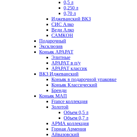
0,5 л
0,250 л
0,70 л
Иджеванский ВКЗ
СИС Алко
Веди Алко
САМКОН
Подарочный
Эксклюзив
Коньяк АРАРАТ
Элитные
АРАРАТ в п/у
АРАРАТ классик
ВКЗ Иджеванский
Коньяк в подарочной упаковке
Коньяк Классический
Бренди
Коньяк МАП
France коллекция
Золотой
Объем 0,5 л
Объем 0,7 л
АРМА коллекция
Горная Армения
Айвазовский