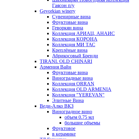
Гаясон п/у
Gevorkian winery
Сувенирные вина
Фруктовые вина
Геворкян вина
Коллекция АРИАЦ. АНАИС
Коллекция КОРОНА
Коллекция МИ ТАС
Креплёные вина
Абрикосовый Бренди
TIRANI. OLD CHINARI
Армения Вайн
Фруктовые вина
Виноградные вина
Коллекция ORRAN
Коллекция OLD ARMENIA
Коллекция "YEREVAN"
Элитные Вина
Веди-Алко ВКЗ
Виноградное вино
объем 0.75 мл
большие объемы
Фруктовое
в керамике