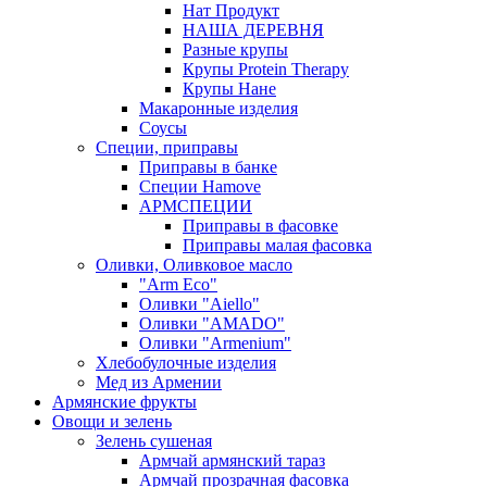
Нат Продукт
НАША ДЕРЕВНЯ
Разные крупы
Крупы Protein Therapy
Крупы Нане
Макаронные изделия
Соусы
Специи, приправы
Приправы в банке
Специи Hamove
АРМСПЕЦИИ
Приправы в фасовке
Приправы малая фасовка
Оливки, Оливковое масло
"Arm Eco"
Оливки "Aiello"
Оливки "AMADO"
Оливки "Armenium"
Хлебобулочные изделия
Мед из Армении
Армянские фрукты
Овощи и зелень
Зелень сушеная
Армчай армянский тараз
Армчай прозрачная фасовка