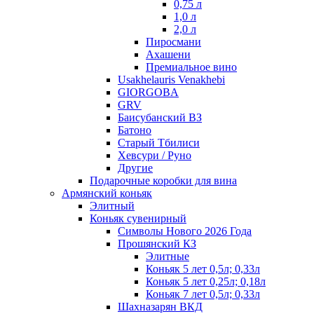
0,75 л
1,0 л
2,0 л
Пиросмани
Ахашени
Премиальное вино
Usakhelauris Venakhebi
GIORGOBA
GRV
Баисубанский ВЗ
Батоно
Старый Тбилиси
Хевсури / Руно
Другие
Подарочные коробки для вина
Армянский коньяк
Элитный
Коньяк сувенирный
Символы Нового 2026 Года
Прошянский КЗ
Элитные
Коньяк 5 лет 0,5л; 0,33л
Коньяк 5 лет 0,25л; 0,18л
Коньяк 7 лет 0,5л; 0,33л
Шахназарян ВКД