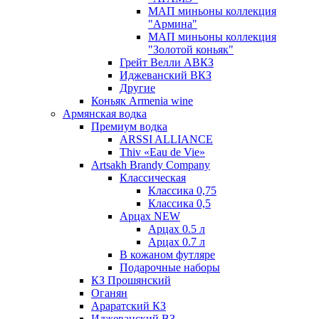
МАП миньоны коллекция
"Армина"
МАП миньоны коллекция
"Золотой коньяк"
Грейт Велли АВКЗ
Иджеванский ВКЗ
Другие
Коньяк Armenia wine
Армянская водка
Премиум водка
ARSSI ALLIANCE
Thiv «Eau de Vie»
Artsakh Brandy Company
Классическая
Классика 0,75
Классика 0,5
Арцах NEW
Арцах 0.5 л
Арцах 0.7 л
В кожаном футляре
Подарочные наборы
КЗ Прошянский
Оганян
Араратский КЗ
Иджеванский ВЗ