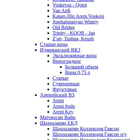
Voskevaz - Qotot
Van Ardi
Kataro.Hin Areni.Voskeni
Jraghatspanyan Winery
Old Bridge
Trinity - KOOR - Jan
Z'art, Tushpa, Keush
Старые вина
Иджеванский ВК3
Эксклюзивные вина
Виноградное
Большой объем
Вина 0,75 л
Старые
Сувенирные
Фруктовые
Аренийский ВЗ
Areni
Areni fruits
Areni Key
Матевосян Вайн
Шахназарян ЕКД
Шахназарян Коллекция Гаясон
Шахназарян Коллекция Гаясон п/у
Шахназарян Новогодняя Коллекция