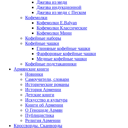
Джезва из меди
Джезва индукционной
Джезва из меди с Песком
Кофемолки
Кофемолки E.Balyan
Кофемолки Классические
Кофемолки Мини
Кофейные наборы
Кофейные чашки
Глиняные кофейные чашки
Фарфоровые кофейные чашки
Медные кофейные чашки
Кофейные подстаканники
Армянские книги
Новинки
Самоучители, словари
Исторические романы
История Армении
Детские книги
Иcкусство и культура
Книги об Армении
О Геноциде Армян
Публицистика
Религия Армении
Кроссворды. Сканворды