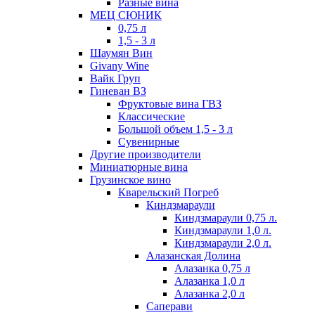
Разные вина
МЕЦ СЮНИК
0,75 л
1,5 - 3 л
Шаумян Вин
Givany Wine
Вайк Груп
Гиневан ВЗ
Фруктовые вина ГВЗ
Классические
Большой объем 1,5 - 3 л
Сувенирные
Другие производители
Миниатюрные вина
Грузинское вино
Кварельский Погреб
Киндзмараули
Киндзмараули 0,75 л.
Киндзмараули 1,0 л.
Киндзмараули 2,0 л.
Алазанская Долина
Алазанка 0,75 л
Алазанка 1,0 л
Алазанка 2,0 л
Саперави