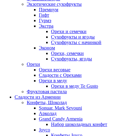
Экзотические сухофрукты
Премиум
Гифт
Гурмэ
Экстра
Орехи и семечки
Сухофрукты и ягоды
Сухофрукты с начинкой
Эконом
Орехи, семечки
Сухофрукты, ягоды
Орехи
Орехи весовые
Сладости с Орехами
Орехи в меду
Орехи в меду Te Gusto
Фруктовая пастила
Сладости из Армении
Конфеты, Шоколад
Sonuar. Mark Sevouni
Арколад
Grand Candy Armenia
Набор шоколадных конфет
Joyco
Конфеты Joyco