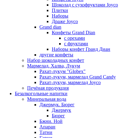
Шоколад с сухофруктами Joyco
Плитки
Наборы
Драже Joyco
Grand dian
Конфеты Grand Dian
с орехами
с фруктами
Наборы конфет Гранд Диан
другие конфеты
Набор шоколадных конфет
Мармелад, Халва, Лукум
Рахат-лукум "Globex"
Рахат-лукум, мармелад Grand Candy
Рахат-лукум, мармелад Joyco
Печёная продукция
Безалкогольные напитки
Минеральная вода
Джермук. Бюрег
Джермук
Бюрег
Бжни. Ной
Апаран
Татни
Гарни