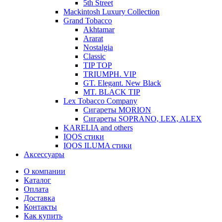
5th Street
Mackintosh Luxury Collection
Grand Tobacco
Akhtamar
Ararat
Nostalgia
Classic
TIP TOP
TRIUMPH. VIP
GT. Elegant. New Black
MT. BLACK TIP
Lex Tobacco Company
Сигареты MORION
Сигареты SOPRANO, LEX, ALEX
KARELIA and others
IQOS стики
IQOS ILUMA стики
Аксессуары
О компании
Каталог
Оплата
Доставка
Контакты
Как купить