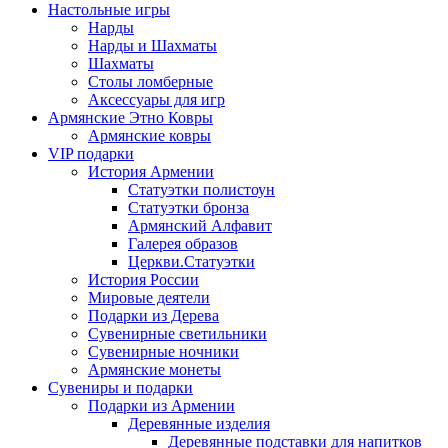
Настольные игры
Нарды
Нарды и Шахматы
Шахматы
Столы ломберные
Аксессуары для игр
Армянские Этно Ковры
Армянские ковры
VIP подарки
История Армении
Статуэтки полистоун
Статуэтки бронза
Армянский Алфавит
Галерея образов
Церкви.Статуэтки
История России
Мировые деятели
Подарки из Дерева
Сувенирные светильники
Сувенирные ночники
Армянские монеты
Сувениры и подарки
Подарки из Армении
Деревянные изделия
Деревянные подставки для напитков