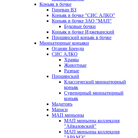
Коньяк в бочке
Гиневан ВЗ
Коньяк в бочке "СИС АЛКО"
Коньяк в бочке ЗАО "МАП"
Буковые бочки
Коньяк в бочке Иджеванский
Прошянский коньяк в бочке
Миниатюрные коньяки
Оганян Бренди
СИС АЛКО
Храмы
Животные
Разные
Прошянский
Классический миниатюрный
коньяк
Сувенирный миниатюрный
коньяк
Мадатовъ
Мараси
МАП миньоны
МАП миньоны коллекция
"Айвазовский"
МАП миньоны коллекция
"АРАМЭ"