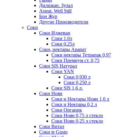
Дилижан. Зулал
Ararat. Well Still
Бон Жур
Другие Производители
Соки
Соки Иджеван
Соки 1.0л
Соки 0.25л
Соки, нектары Арарат
Соки нектары Тетрапак 0,97
Соки Премиум ст. 0,75
Соки SIS Натурал
Соки YAN
Соки 0,930 л
Соки 0,250 л
Соки SIS 1,6 л.
Соки Ноян
Соки и Нектары Ноян 1,0 л
Соки и Нектары 0,2 л
Соки Органик
Соки Ноян 0,75 л стекло
Соки Ноян 0,25 л стекло
Соки Витал
Соки te Gusto