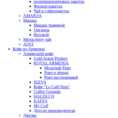
полипропиленовых пакетах
Фильтр-пакетах
Чай в гофропакетах
AMARAS
Manana
Manana травяной
Органик
Весовой
Meron berry чай
АГАТ
Кофе из Армении
Армянский кофе
Gold Ararat Product
ROYAL ARMENIA
Молотый Роял
Роял в зёрнах
Роял растворимый
JEZVA
Кофе "Le Café Paris"
Coffee Grounds
HALDI.CO
KAFFA
My Coff
Другие производители
Джезва