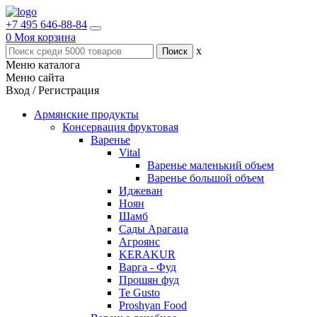
+7 495 646-88-84
0
Моя корзина
x
Меню каталога
Меню сайта
Вход / Регистрация
Армянские продукты
Консервация фруктовая
Варенье
Vital
Варенье маленький объем
Варенье большой объем
Иджеван
Ноян
Шамб
Сады Арагаца
Агроянс
KERAKUR
Варга - Фуд
Прошян фуд
Te Gusto
Proshyan Food