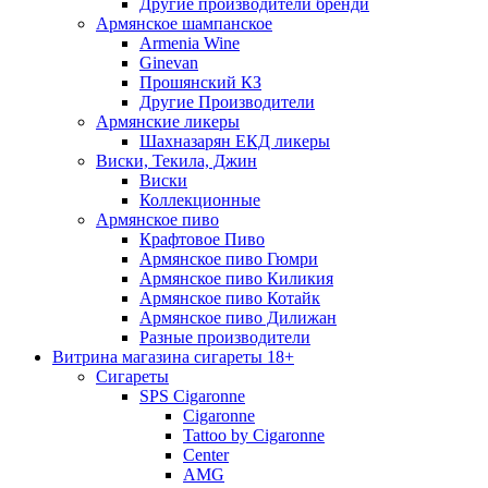
Другие производители бренди
Армянское шампанское
Armenia Wine
Ginevan
Прошянский КЗ
Другие Производители
Армянские ликеры
Шахназарян ЕКД ликеры
Виски, Текила, Джин
Виски
Коллекционные
Армянское пиво
Крафтовое Пиво
Армянское пиво Гюмри
Армянское пиво Киликия
Армянское пиво Котайк
Армянское пиво Дилижан
Разные производители
Витрина магазина сигареты 18+
Cигареты
SPS Cigaronne
Сigaronne
Tattoo by Cigaronne
Center
AMG