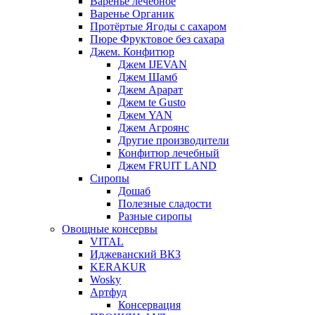
Варенье лечебное
Варенье Органик
Протёртые Ягоды с сахаром
Пюре Фруктовое без сахара
Джем. Конфитюр
Джем IJEVAN
Джем Шамб
Джем Арарат
Джем te Gusto
Джем YAN
Джем Агроянс
Другие производители
Конфитюр лечебный
Джем FRUIT LAND
Сиропы
Дошаб
Полезные сладости
Разные сиропы
Овощные консервы
VITAL
Иджеванский ВКЗ
KERAKUR
Wosky
Артфуд
Консервация