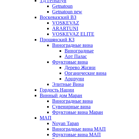
ТД Гетнатун
Getnatoun
Getnatoun new
Воскевазский ВЗ
VOSKEVAZ
ARARTUNI
VOSKEVAZ ELITE
Прошянский КЗ
Виноградные вина
Виноградные
Арт Палас
Фруктовые вина
Дерево Жизни
Органические вина
Арцруни
Элитные Вина
Гордость Нации
Винный дом Маран
Виноградные вина
Сувенирные вина
Фруктовые вина Маран
МАП
Noyan Tapan
Виноградные вина МАП
Фруктовые вина МАП