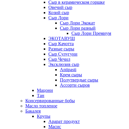
Сыр в керамическом горшке
Овечий сыр
Козий сыр
Сыр Лори
Сыр Лори Экокат
Сыр Лори разный
Сыр Лори Премиум
ЭКОТАВУШ
Сыр Качотта
Разные сыры
Сыр Сулугуни
Сыр Чечил
Эксклюзив сыр
Antipasti
Крем сыры
Полутвердые сыры
Ассорти сыров
Мацони
Тан
Консервированные бобы
Масло топленое
Бакалея
Крупы
Арарат продукт
Масис