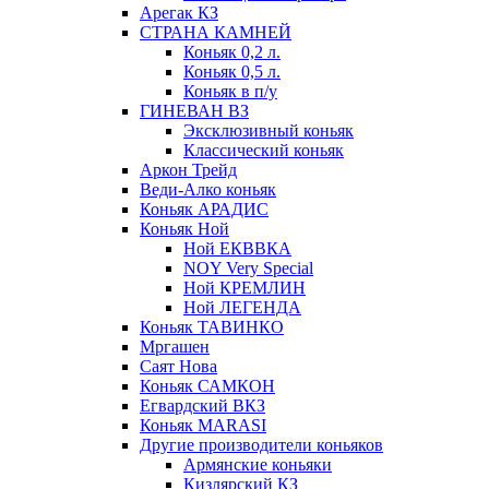
Арегак КЗ
СТРАНА КАМНЕЙ
Коньяк 0,2 л.
Коньяк 0,5 л.
Коньяк в п/у
ГИНЕВАН ВЗ
Эксклюзивный коньяк
Классический коньяк
Аркон Трейд
Веди-Алко коньяк
Коньяк АРАДИС
Коньяк Ной
Ной ЕКВВКА
NOY Very Special
Ной КРЕМЛИН
Ной ЛЕГЕНДА
Коньяк ТАВИНКО
Мргашен
Саят Нова
Коньяк САМКОН
Егвардский ВКЗ
Коньяк MARASI
Другие производители коньяков
Армянские коньяки
Кизлярский КЗ