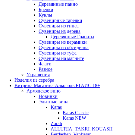
Деревянные панно
Брелки
Куклы
Сувенирные тарелки
Сувениры из гипса
Сувениры из дерева
Деревянные Гранаты
Сувениры из керамики
Сувениры из обсидиана
Сувениры из туфа
Сувениры на магните
Флаги
Разное
Украшения
Изделия из серебра
Витрина Магазина Алкоголь ЕГАИС 18+
Армянское вино
Новинки
Элитные вина
Karas
Karas Classic
Karas NEW
Zorah
ALLURIA. TAKRI. KOUASH
Berdashen. Vankasar