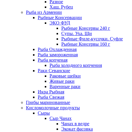
Разное
Хаш. Рубец
Рыба из Армении
Рыбные Консервации
ЭКО ФУД
Рыбные Консервы 240 г
Супы. Уха. Щи
Рыбные Филе-кусочки. Суфле
Рыбные Консервы 160 г
Рыба Охлажденная
Рыба замороженная
Рыба копченая
Рыба холодного копчения
Раки Севанские
Раковые шейки
Живые раки
Варенные раки
Икра Рыбная
Рыба Свежая
Грибы маринованные
Кисломолочные продукты
Сыры
Сыр Чанах
Чанах в ведре
Экокат фасовка