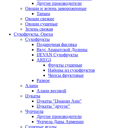
Другие производители
Овощи и зелень замороженные
Tamara
Овощи свежие
Овощи сушеные
Зелень свежая
Сухофрукты. Орехи
Сухофрукты
Подарочная фасовка
Вкус Араратской Долины
IJEVAN Сухофрукты
AREGI
Фрукты сушеные
Наборы из сухофруктов
Чипсы фруктовые
Разное
Алани
Алани весовой
Цукаты
Цукаты "Циацан Ани"
Цукаты "другое"
Чурчхела
Другие производители
Чурчела Дары Армении
Сушеные ягоды