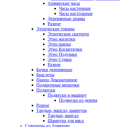
Армянские часы
Часы настенные
Часы настольные
Деревянные храмы
Разное
Этнические товары
Этнические скатерти
Этно жилетки
Этно шапка
Этно Косметички
Этно Подушки
Этно Сумки
Разное
Бочки деревянные
Браслеты
Панно Декоративное
Подарочные мешочки
Подвески
Подвески в машину
Подвески из дерева
Разное
Тандыр, мангал, шампура
Тандыр, мангал
Шампура для мяса
Сувениры из Армении