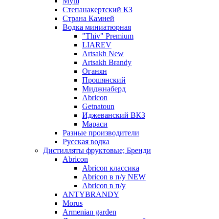
Муш
Степанакертский КЗ
Страна Камней
Водка миниатюрная
"Thiv" Premium
LIAREV
Artsakh New
Artsakh Brandy
Оганян
Прошянский
Миджнаберд
Abricon
Getnatoun
Иджеванский ВКЗ
Мараси
Разные производители
Русская водка
Дистилляты фруктовые; Бренди
Abricon
Abricon классика
Abricon в п/у NEW
Abricon в п/у
ANTYBRANDY
Morus
Armenian garden