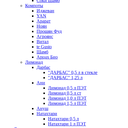
Соки Шамб
Компоты
Иджеван
YAN
Арарат
Ноян
Прошян Фуд
Агроянс
Витал
te Gusto
Шамб
Арцах Био
Лимонад
Дарбас
"ДАРБАС" 0,5 л в стекле
"ДАРБАС" 1,25 л
Ани
Лимонад 0,5 л ПЭТ
Лимонад 0,5 л ст
Лимонад 1,0 л ПЭТ
Лимонад 1,5 л ПЭТ
Ануш
Натахтари
Натахтари 0,5 л
Натахтари 1 л ПЭТ