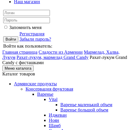
Наш магазин
Запомнить меня
Регистрация
Забыли пароль?
Войти как пользователь:
Главная страница
Сладости из Армении
Мармелад, Халва,
Лукум
Рахат-лукум, мармелад Grand Candy
Рахат-лукум Grand
Candy с фисташками
Меню каталога
Каталог товаров
Армянские продукты
Консервация фруктовая
Варенье
Vital
Варенье маленький объем
Варенье большой объем
Иджеван
Ноян
Шамб