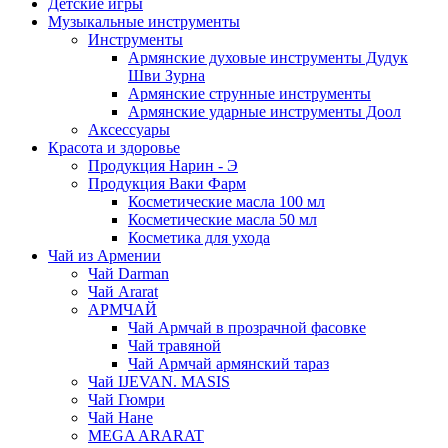
Детские игры
Музыкальные инструменты
Инструменты
Армянские духовые инструменты Дудук
Шви Зурна
Армянские струнные инструменты
Армянские ударные инструменты Доол
Аксессуары
Красота и здоровье
Продукция Нарин - Э
Продукция Ваки Фарм
Косметические масла 100 мл
Косметические масла 50 мл
Косметика для ухода
Чай из Армении
Чай Darman
Чай Ararat
АРМЧАЙ
Чай Армчай в прозрачной фасовке
Чай травяной
Чай Армчай армянский тараз
Чай IJEVAN. MASIS
Чай Гюмри
Чай Нане
MEGA ARARAT