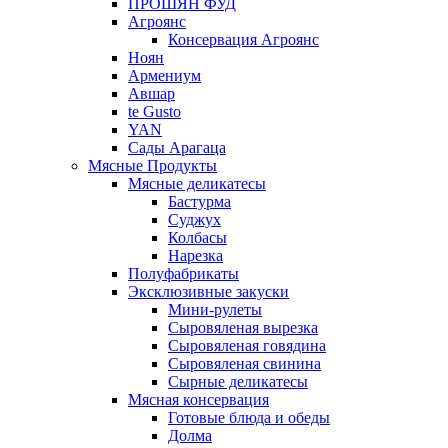
ПРОШЯН ФУД
Агроянс
Консервация Агроянс
Ноян
Армениум
Авшар
te Gusto
YAN
Сады Арагаца
Мясные Продукты
Мясные деликатесы
Бастурма
Суджух
Колбасы
Нарезка
Полуфабрикаты
Эксклюзивные закуски
Мини-рулеты
Сыровяленая вырезка
Сыровяленая говядина
Сыровяленая свинина
Сырные деликатесы
Мясная консервация
Готовые блюда и обеды
Долма