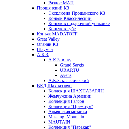
Разное МАП
Прошянский КЗ
Эксклюзив Прошянского КЗ
Коньяк Классический
Коньяк в подарочной упаковке
Коньяк в тубе
Коньяк MADATOFF
Great Valley
Оганян КЗ
Шаумян
А.К.З.
А.К.З. в п/у
Grand Sargis
URARTU
Avetis
А.К.З. классический
ВКД Шахназарян
Коллекция ШАХНАЗАРЯН
Жемчужина Армении
Коллекция Гаясон
Коллекция "Премиум"
Армянская мозаика
Mustang. Mountain
MAUTAIN
Коллекция "Паракар"