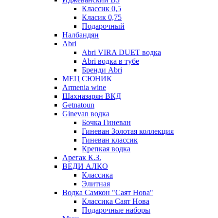
Классик 0,5
Класик 0,75
Подарочный
Налбандян
Abri
Abri VIRA DUET водка
Abri водка в тубе
Бренди Abri
МЕЦ СЮНИК
Armenia wine
Шахназарян ВКД
Getnatoun
Ginevan водка
Бочка Гиневан
Гиневан Золотая коллекция
Гиневан классик
Крепкая водка
Арегак К.З.
ВЕДИ АЛКО
Классика
Элитная
Водка Самкон "Саят Нова"
Классика Саят Нова
Подарочные наборы