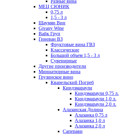
Разные вина
МЕЦ СЮНИК
0,75 л
1,5 - 3 л
Шаумян Вин
Givany Wine
Вайк Груп
Гиневан ВЗ
Фруктовые вина ГВЗ
Классические
Большой объем 1,5 - 3 л
Сувенирные
Другие производители
Миниатюрные вина
Грузинское вино
Кварельский Погреб
Киндзмараули
Киндзмараули 0,75 л.
Киндзмараули 1,0 л.
Киндзмараули 2,0 л.
Алазанская Долина
Алазанка 0,75 л
Алазанка 1,0 л
Алазанка 2,0 л
Саперави