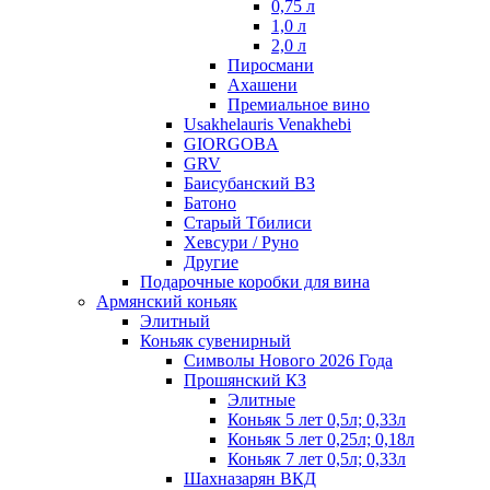
0,75 л
1,0 л
2,0 л
Пиросмани
Ахашени
Премиальное вино
Usakhelauris Venakhebi
GIORGOBA
GRV
Баисубанский ВЗ
Батоно
Старый Тбилиси
Хевсури / Руно
Другие
Подарочные коробки для вина
Армянский коньяк
Элитный
Коньяк сувенирный
Символы Нового 2026 Года
Прошянский КЗ
Элитные
Коньяк 5 лет 0,5л; 0,33л
Коньяк 5 лет 0,25л; 0,18л
Коньяк 7 лет 0,5л; 0,33л
Шахназарян ВКД