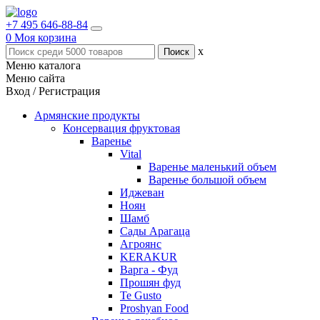
+7 495 646-88-84
0
Моя корзина
x
Меню каталога
Меню сайта
Вход / Регистрация
Армянские продукты
Консервация фруктовая
Варенье
Vital
Варенье маленький объем
Варенье большой объем
Иджеван
Ноян
Шамб
Сады Арагаца
Агроянс
KERAKUR
Варга - Фуд
Прошян фуд
Te Gusto
Proshyan Food