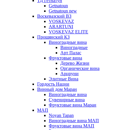
ТД Гетнатун
Getnatoun
Getnatoun new
Воскевазский ВЗ
VOSKEVAZ
ARARTUNI
VOSKEVAZ ELITE
Прошянский КЗ
Виноградные вина
Виноградные
Арт Палас
Фруктовые вина
Дерево Жизни
Органические вина
Арцруни
Элитные Вина
Гордость Нации
Винный дом Маран
Виноградные вина
Сувенирные вина
Фруктовые вина Маран
МАП
Noyan Tapan
Виноградные вина МАП
Фруктовые вина МАП