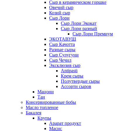
Сыр в керамическом горшке
Овечий сыр
Козий сыр
Сыр Лори
Сыр Лори Экокат
Сыр Лори разный
Сыр Лори Премиум
ЭКОТАВУШ
Сыр Качотта
Разные сыры
Сыр Сулугуни
Сыр Чечил
Эксклюзив сыр
Antipasti
Крем сыры
Полутвердые сыры
Ассорти сыров
Мацони
Тан
Консервированные бобы
Масло топленое
Бакалея
Крупы
Арарат продукт
Масис