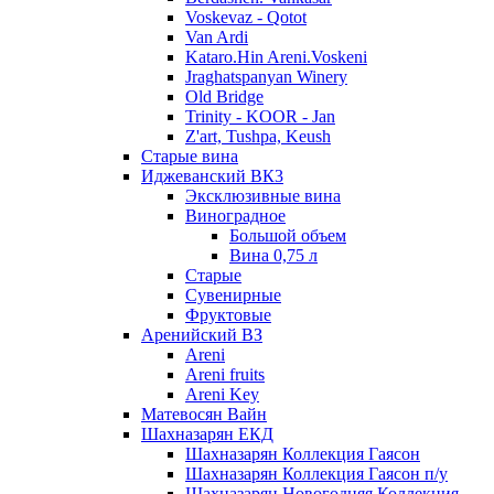
Voskevaz - Qotot
Van Ardi
Kataro.Hin Areni.Voskeni
Jraghatspanyan Winery
Old Bridge
Trinity - KOOR - Jan
Z'art, Tushpa, Keush
Старые вина
Иджеванский ВК3
Эксклюзивные вина
Виноградное
Большой объем
Вина 0,75 л
Старые
Сувенирные
Фруктовые
Аренийский ВЗ
Areni
Areni fruits
Areni Key
Матевосян Вайн
Шахназарян ЕКД
Шахназарян Коллекция Гаясон
Шахназарян Коллекция Гаясон п/у
Шахназарян Новогодняя Коллекция