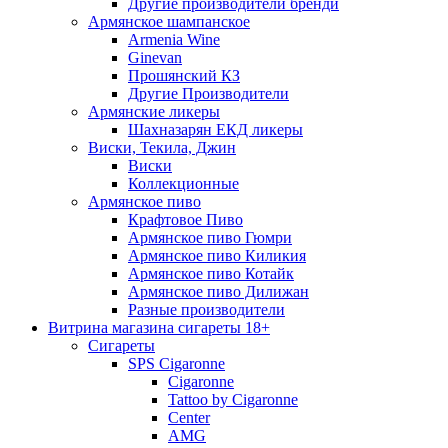
Другие производители бренди
Армянское шампанское
Armenia Wine
Ginevan
Прошянский КЗ
Другие Производители
Армянские ликеры
Шахназарян ЕКД ликеры
Виски, Текила, Джин
Виски
Коллекционные
Армянское пиво
Крафтовое Пиво
Армянское пиво Гюмри
Армянское пиво Киликия
Армянское пиво Котайк
Армянское пиво Дилижан
Разные производители
Витрина магазина сигареты 18+
Cигареты
SPS Cigaronne
Сigaronne
Tattoo by Cigaronne
Center
AMG