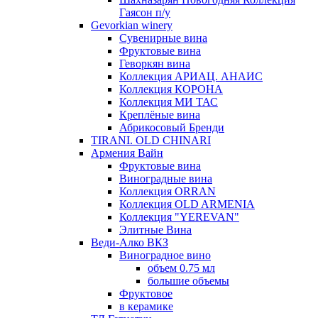
Гаясон п/у
Gevorkian winery
Сувенирные вина
Фруктовые вина
Геворкян вина
Коллекция АРИАЦ. АНАИС
Коллекция КОРОНА
Коллекция МИ ТАС
Креплёные вина
Абрикосовый Бренди
TIRANI. OLD CHINARI
Армения Вайн
Фруктовые вина
Виноградные вина
Коллекция ORRAN
Коллекция OLD ARMENIA
Коллекция "YEREVAN"
Элитные Вина
Веди-Алко ВКЗ
Виноградное вино
объем 0.75 мл
большие объемы
Фруктовое
в керамике