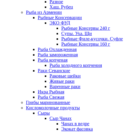
Разное
Хаш. Рубец
Рыба из Армении
Рыбные Консервации
ЭКО ФУД
Рыбные Консервы 240 г
Супы. Уха. Щи
Рыбные Филе-кусочки. Суфле
Рыбные Консервы 160 г
Рыба Охлажденная
Рыба замороженная
Рыба копченая
Рыба холодного копчения
Раки Севанские
Раковые шейки
Живые раки
Варенные раки
Икра Рыбная
Рыба Свежая
Грибы маринованные
Кисломолочные продукты
Сыры
Сыр Чанах
Чанах в ведре
Экокат фасовка