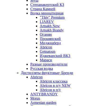
Муш
Степанакертский КЗ
Страна Камней
Водка миниатюрная
"Thiv" Premium
LIAREV
Artsakh New
Artsakh Brandy
Оганян
Прошянский
Миджнаберд
Abricon
Getnatoun
Иджеванский ВКЗ
Мараси
Разные производители
Русская водка
Дистилляты фруктовые; Бренди
Abricon
Abricon классика
Abricon в п/у NEW
Abricon в п/у
ANTYBRANDY
Morus
Armenian garden