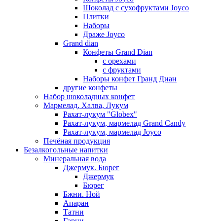
Шоколад с сухофруктами Joyco
Плитки
Наборы
Драже Joyco
Grand dian
Конфеты Grand Dian
с орехами
с фруктами
Наборы конфет Гранд Диан
другие конфеты
Набор шоколадных конфет
Мармелад, Халва, Лукум
Рахат-лукум "Globex"
Рахат-лукум, мармелад Grand Candy
Рахат-лукум, мармелад Joyco
Печёная продукция
Безалкогольные напитки
Минеральная вода
Джермук. Бюрег
Джермук
Бюрег
Бжни. Ной
Апаран
Татни
Гарни