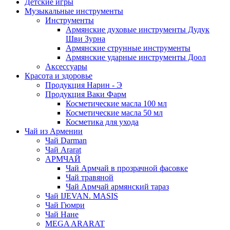
Детские игры
Музыкальные инструменты
Инструменты
Армянские духовые инструменты Дудук
Шви Зурна
Армянские струнные инструменты
Армянские ударные инструменты Доол
Аксессуары
Красота и здоровье
Продукция Нарин - Э
Продукция Ваки Фарм
Косметические масла 100 мл
Косметические масла 50 мл
Косметика для ухода
Чай из Армении
Чай Darman
Чай Ararat
АРМЧАЙ
Чай Армчай в прозрачной фасовке
Чай травяной
Чай Армчай армянский тараз
Чай IJEVAN. MASIS
Чай Гюмри
Чай Нане
MEGA ARARAT