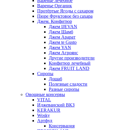
Варенье лечебное
Варенье Органик
Протёртые Ягоды с сахаром
Пюре Фруктовое без сахара
Джем. Конфитюр
Джем IJEVAN
Джем Шамб
Джем Арарат
Джем te Gusto
Джем YAN
Джем Агроянс
Другие производители
Конфитюр лечебный
Джем FRUIT LAND
Сиропы
Дошаб
Полезные сладости
Разные сиропы
Овощные консервы
VITAL
Иджеванский ВКЗ
KERAKUR
Wosky
Артфуд
Консервация