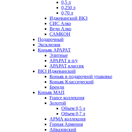
0,5 л
0,250 л
0,70 л
Иджеванский ВКЗ
СИС Алко
Веди Алко
САМКОН
Подарочный
Эксклюзив
Коньяк АРАРАТ
Элитные
АРАРАТ в п/у
АРАРАТ классик
ВКЗ Иджеванский
Коньяк в подарочной упаковке
Коньяк Классический
Бренди
Коньяк МАП
France коллекция
Золотой
Объем 0,5 л
Объем 0,7 л
АРМА коллекция
Горная Армения
Айвазовский