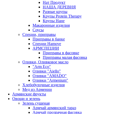
Нат Продукт
НАША ДЕРЕВНЯ
Разные крупы
Крупы Protein Therapy
Крупы Нане
Макаронные изделия
Соусы
Специи, приправы
Приправы в банке
Специи Hamove
АРМСПЕЦИИ
Приправы в фасовке
Приправы малая фасовка
Оливки, Оливковое масло
"Arm Eco"
Оливки "Aiello"
Оливки "AMADO"
Оливки "Armenium"
Хлебобулочные изделия
Мед из Армении
Армянские фрукты
Овощи и зелень
Зелень сушеная
Армчай армянский тараз
Армчай прозрачная фасовка