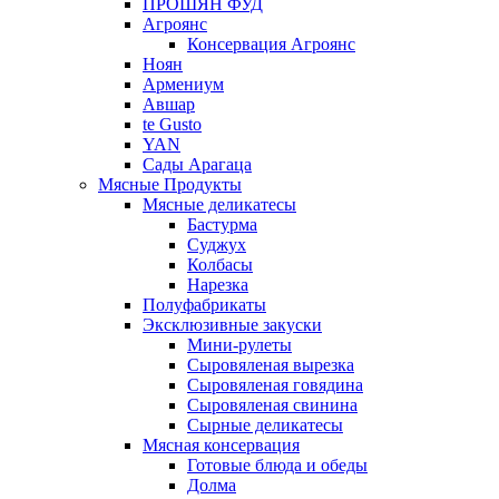
ПРОШЯН ФУД
Агроянс
Консервация Агроянс
Ноян
Армениум
Авшар
te Gusto
YAN
Сады Арагаца
Мясные Продукты
Мясные деликатесы
Бастурма
Суджух
Колбасы
Нарезка
Полуфабрикаты
Эксклюзивные закуски
Мини-рулеты
Сыровяленая вырезка
Сыровяленая говядина
Сыровяленая свинина
Сырные деликатесы
Мясная консервация
Готовые блюда и обеды
Долма