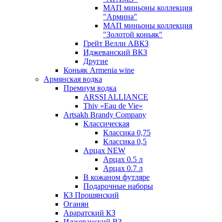
МАП миньоны коллекция
"Армина"
МАП миньоны коллекция
"Золотой коньяк"
Грейт Велли АВКЗ
Иджеванский ВКЗ
Другие
Коньяк Armenia wine
Армянская водка
Премиум водка
ARSSI ALLIANCE
Thiv «Eau de Vie»
Artsakh Brandy Company
Классическая
Классика 0,75
Классика 0,5
Арцах NEW
Арцах 0.5 л
Арцах 0.7 л
В кожаном футляре
Подарочные наборы
КЗ Прошянский
Оганян
Араратский КЗ
Иджеванский ВЗ