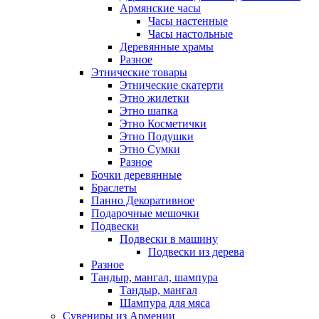
Армянские часы
Часы настенные
Часы настольные
Деревянные храмы
Разное
Этнические товары
Этнические скатерти
Этно жилетки
Этно шапка
Этно Косметички
Этно Подушки
Этно Сумки
Разное
Бочки деревянные
Браслеты
Панно Декоративное
Подарочные мешочки
Подвески
Подвески в машину
Подвески из дерева
Разное
Тандыр, мангал, шампура
Тандыр, мангал
Шампура для мяса
Сувениры из Армении