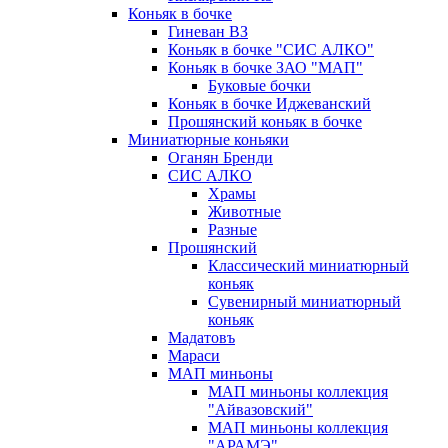
Коньяк в бочке
Гиневан ВЗ
Коньяк в бочке "СИС АЛКО"
Коньяк в бочке ЗАО "МАП"
Буковые бочки
Коньяк в бочке Иджеванский
Прошянский коньяк в бочке
Миниатюрные коньяки
Оганян Бренди
СИС АЛКО
Храмы
Животные
Разные
Прошянский
Классический миниатюрный
коньяк
Сувенирный миниатюрный
коньяк
Мадатовъ
Мараси
МАП миньоны
МАП миньоны коллекция
"Айвазовский"
МАП миньоны коллекция
"АРАМЭ"