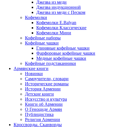
Джезва из меди
Джезва индукционной
Джезва из меди с Песком
Кофемолки
Кофемолки E.Balyan
Кофемолки Классические
Кофемолки Мини
Кофейные наборы
Кофейные чашки
Глиняные кофейные чашки
Фарфоровые кофейные чашки
Медные кофейные чашки
Кофейные подстаканники
Армянские книги
Новинки
Самоучители, словари
Исторические романы
История Армении
Детские книги
Иcкусство и культура
Книги об Армении
О Геноциде Армян
Публицистика
Религия Армении
Кроссворды. Сканворды