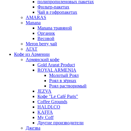
полипропиленовых пакетах
Фильтр-пакетах
Чай в гофропакетах
AMARAS
Manana
Manana травяной
Органик
Весовой
Meron berry чай
АГАТ
Кофе из Армении
Армянский кофе
Gold Ararat Product
ROYAL ARMENIA
Молотый Роял
Роял в зёрнах
Роял растворимый
JEZVA
Кофе "Le Café Paris"
Coffee Grounds
HALDI.CO
KAFFA
My Coff
Другие производители
Джезва