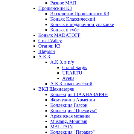
Разное МАП
Прошянский КЗ
Эксклюзив Прошянского КЗ
Коньяк Классический
Коньяк в подарочной упаковке
Коньяк в тубе
Коньяк MADATOFF
Great Valley
Оганян КЗ
Шаумян
А.К.З.
А.К.З. в п/у
Grand Sargis
URARTU
Avetis
А.К.З. классический
ВКД Шахназарян
Коллекция ШАХНАЗАРЯН
Жемчужина Армении
Коллекция Гаясон
Коллекция "Премиум"
Армянская мозаика
Mustang. Mountain
MAUTAIN
Коллекция "Паракар"