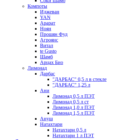
Соки Шамб
Компоты
Иджеван
YAN
Арарат
Ноян
Прошян Фуд
Агроянс
Витал
te Gusto
Шамб
Арцах Био
Лимонад
Дарбас
"ДАРБАС" 0,5 л в стекле
"ДАРБАС" 1,25 л
Ани
Лимонад 0,5 л ПЭТ
Лимонад 0,5 л ст
Лимонад 1,0 л ПЭТ
Лимонад 1,5 л ПЭТ
Ануш
Натахтари
Натахтари 0,5 л
Натахтари 1 л ПЭТ