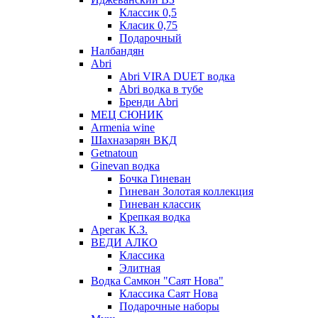
Классик 0,5
Класик 0,75
Подарочный
Налбандян
Abri
Abri VIRA DUET водка
Abri водка в тубе
Бренди Abri
МЕЦ СЮНИК
Armenia wine
Шахназарян ВКД
Getnatoun
Ginevan водка
Бочка Гиневан
Гиневан Золотая коллекция
Гиневан классик
Крепкая водка
Арегак К.З.
ВЕДИ АЛКО
Классика
Элитная
Водка Самкон "Саят Нова"
Классика Саят Нова
Подарочные наборы