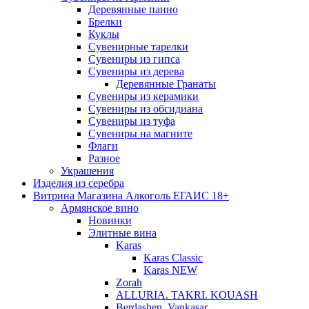
Деревянные панно
Брелки
Куклы
Сувенирные тарелки
Сувениры из гипса
Сувениры из дерева
Деревянные Гранаты
Сувениры из керамики
Сувениры из обсидиана
Сувениры из туфа
Сувениры на магните
Флаги
Разное
Украшения
Изделия из серебра
Витрина Магазина Алкоголь ЕГАИС 18+
Армянское вино
Новинки
Элитные вина
Karas
Karas Classic
Karas NEW
Zorah
ALLURIA. TAKRI. KOUASH
Berdashen. Vankasar