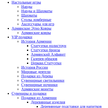
Настольные игры
Нарды
Нарды и Шахматы
Шахматы
Столы ломберные
Аксессуары для игр
Армянские Этно Ковры
Армянские ковры
VIP подарки
История Армении
Статуэтки полистоун
Статуэтки бронза
Армянский Алфавит
Галерея образов
Церкви.Статуэтки
История России
Мировые деятели
Подарки из Дерева
Сувенирные светильники
Сувенирные ночники
Армянские монеты
Сувениры и подарки
Подарки из Армении
Деревянные изделия
Деревянные подставки для напитков