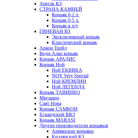
Арегак КЗ
СТРАНА КАМНЕЙ
Коньяк 0,2 л.
Коньяк 0,5 л.
Коньяк в п/у
ГИНЕВАН ВЗ
Эксклюзивный коньяк
Классический коньяк
Аркон Трейд
Веди-Алко коньяк
Коньяк АРАДИС
Коньяк Ной
Ной ЕКВВКА
NOY Very Special
Ной КРЕМЛИН
Ной ЛЕГЕНДА
Коньяк ТАВИНКО
Мргашен
Саят Нова
Коньяк САМКОН
Егвардский ВКЗ
Коньяк MARASI
Другие производители коньяков
Армянские коньяки
Кизлярский КЗ