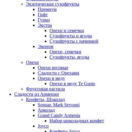
Экзотические сухофрукты
Премиум
Гифт
Гурмэ
Экстра
Орехи и семечки
Сухофрукты и ягоды
Сухофрукты с начинкой
Эконом
Орехи, семечки
Сухофрукты, ягоды
Орехи
Орехи весовые
Сладости с Орехами
Орехи в меду
Орехи в меду Te Gusto
Фруктовая пастила
Сладости из Армении
Конфеты, Шоколад
Sonuar. Mark Sevouni
Арколад
Grand Candy Armenia
Набор шоколадных конфет
Joyco
Конфеты Joyco