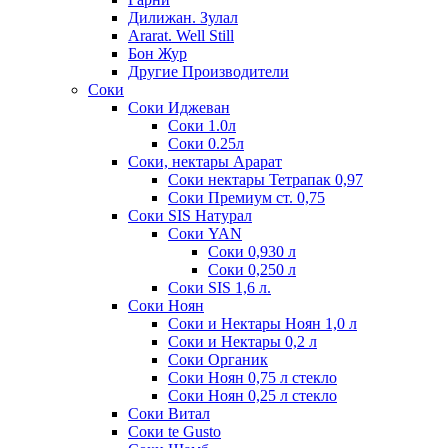
Дилижан. Зулал
Ararat. Well Still
Бон Жур
Другие Производители
Соки
Соки Иджеван
Соки 1.0л
Соки 0.25л
Соки, нектары Арарат
Соки нектары Тетрапак 0,97
Соки Премиум ст. 0,75
Соки SIS Натурал
Соки YAN
Соки 0,930 л
Соки 0,250 л
Соки SIS 1,6 л.
Соки Ноян
Соки и Нектары Ноян 1,0 л
Соки и Нектары 0,2 л
Соки Органик
Соки Ноян 0,75 л стекло
Соки Ноян 0,25 л стекло
Соки Витал
Соки te Gusto