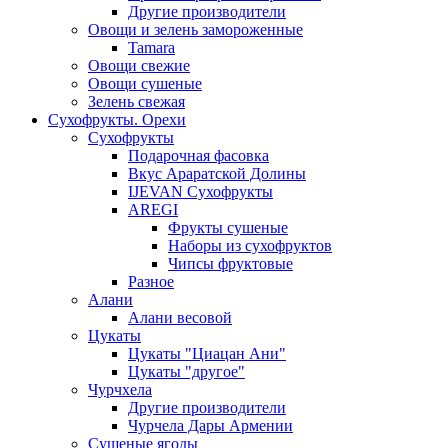
Другие производители
Овощи и зелень замороженные
Tamara
Овощи свежие
Овощи сушеные
Зелень свежая
Сухофрукты. Орехи
Сухофрукты
Подарочная фасовка
Вкус Араратской Долины
IJEVAN Сухофрукты
AREGI
Фрукты сушеные
Наборы из сухофруктов
Чипсы фруктовые
Разное
Алани
Алани весовой
Цукаты
Цукаты "Циацан Ани"
Цукаты "другое"
Чурчхела
Другие производители
Чурчела Дары Армении
Сушеные ягоды