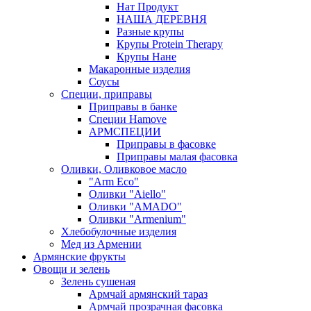
Нат Продукт
НАША ДЕРЕВНЯ
Разные крупы
Крупы Protein Therapy
Крупы Нане
Макаронные изделия
Соусы
Специи, приправы
Приправы в банке
Специи Hamove
АРМСПЕЦИИ
Приправы в фасовке
Приправы малая фасовка
Оливки, Оливковое масло
"Arm Eco"
Оливки "Aiello"
Оливки "AMADO"
Оливки "Armenium"
Хлебобулочные изделия
Мед из Армении
Армянские фрукты
Овощи и зелень
Зелень сушеная
Армчай армянский тараз
Армчай прозрачная фасовка