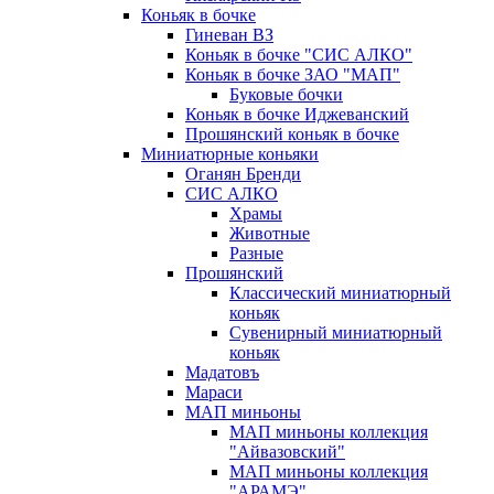
Коньяк в бочке
Гиневан ВЗ
Коньяк в бочке "СИС АЛКО"
Коньяк в бочке ЗАО "МАП"
Буковые бочки
Коньяк в бочке Иджеванский
Прошянский коньяк в бочке
Миниатюрные коньяки
Оганян Бренди
СИС АЛКО
Храмы
Животные
Разные
Прошянский
Классический миниатюрный
коньяк
Сувенирный миниатюрный
коньяк
Мадатовъ
Мараси
МАП миньоны
МАП миньоны коллекция
"Айвазовский"
МАП миньоны коллекция
"АРАМЭ"