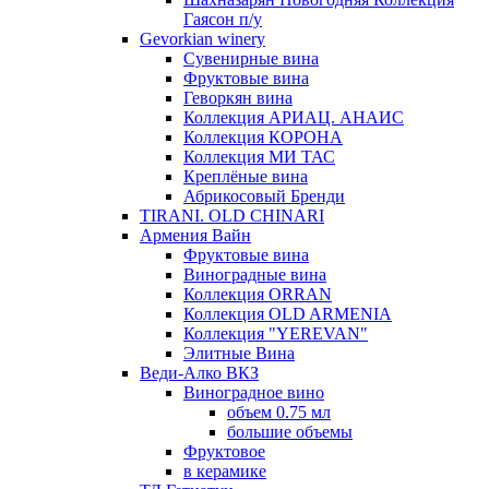
Гаясон п/у
Gevorkian winery
Сувенирные вина
Фруктовые вина
Геворкян вина
Коллекция АРИАЦ. АНАИС
Коллекция КОРОНА
Коллекция МИ ТАС
Креплёные вина
Абрикосовый Бренди
TIRANI. OLD CHINARI
Армения Вайн
Фруктовые вина
Виноградные вина
Коллекция ORRAN
Коллекция OLD ARMENIA
Коллекция "YEREVAN"
Элитные Вина
Веди-Алко ВКЗ
Виноградное вино
объем 0.75 мл
большие объемы
Фруктовое
в керамике