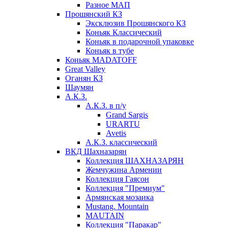
Разное МАП
Прошянский КЗ
Эксклюзив Прошянского КЗ
Коньяк Классический
Коньяк в подарочной упаковке
Коньяк в тубе
Коньяк MADATOFF
Great Valley
Оганян КЗ
Шаумян
А.К.З.
А.К.З. в п/у
Grand Sargis
URARTU
Avetis
А.К.З. классический
ВКД Шахназарян
Коллекция ШАХНАЗАРЯН
Жемчужина Армении
Коллекция Гаясон
Коллекция "Премиум"
Армянская мозаика
Mustang. Mountain
MAUTAIN
Коллекция "Паракар"