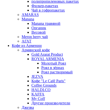
полипропиленовых пакетах
Фильтр-пакетах
Чай в гофропакетах
AMARAS
Manana
Manana травяной
Органик
Весовой
Meron berry чай
АГАТ
Кофе из Армении
Армянский кофе
Gold Ararat Product
ROYAL ARMENIA
Молотый Роял
Роял в зёрнах
Роял растворимый
JEZVA
Кофе "Le Café Paris"
Coffee Grounds
HALDI.CO
KAFFA
My Coff
Другие производители
Джезва