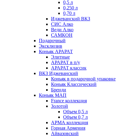
0,5 л
0,250 л
0,70 л
Иджеванский ВКЗ
СИС Алко
Веди Алко
САМКОН
Подарочный
Эксклюзив
Коньяк АРАРАТ
Элитные
АРАРАТ в п/у
АРАРАТ классик
ВКЗ Иджеванский
Коньяк в подарочной упаковке
Коньяк Классический
Бренди
Коньяк МАП
France коллекция
Золотой
Объем 0,5 л
Объем 0,7 л
АРМА коллекция
Горная Армения
Айвазовский