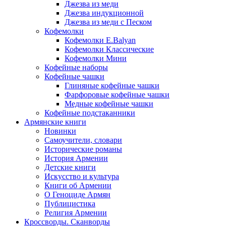
Джезва из меди
Джезва индукционной
Джезва из меди с Песком
Кофемолки
Кофемолки E.Balyan
Кофемолки Классические
Кофемолки Мини
Кофейные наборы
Кофейные чашки
Глиняные кофейные чашки
Фарфоровые кофейные чашки
Медные кофейные чашки
Кофейные подстаканники
Армянские книги
Новинки
Самоучители, словари
Исторические романы
История Армении
Детские книги
Иcкусство и культура
Книги об Армении
О Геноциде Армян
Публицистика
Религия Армении
Кроссворды. Сканворды