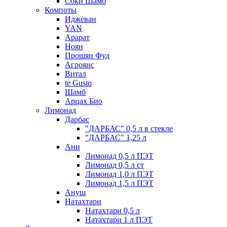
Соки Шамб
Компоты
Иджеван
YAN
Арарат
Ноян
Прошян Фуд
Агроянс
Витал
te Gusto
Шамб
Арцах Био
Лимонад
Дарбас
"ДАРБАС" 0,5 л в стекле
"ДАРБАС" 1,25 л
Ани
Лимонад 0,5 л ПЭТ
Лимонад 0,5 л ст
Лимонад 1,0 л ПЭТ
Лимонад 1,5 л ПЭТ
Ануш
Натахтари
Натахтари 0,5 л
Натахтари 1 л ПЭТ