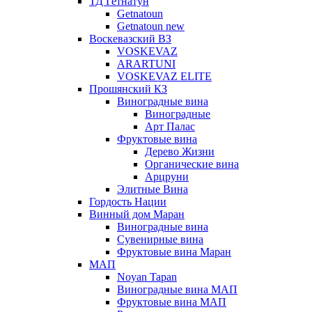
ТД Гетнатун
Getnatoun
Getnatoun new
Воскевазский ВЗ
VOSKEVAZ
ARARTUNI
VOSKEVAZ ELITE
Прошянский КЗ
Виноградные вина
Виноградные
Арт Палас
Фруктовые вина
Дерево Жизни
Органические вина
Арцруни
Элитные Вина
Гордость Нации
Винный дом Маран
Виноградные вина
Сувенирные вина
Фруктовые вина Маран
МАП
Noyan Tapan
Виноградные вина МАП
Фруктовые вина МАП