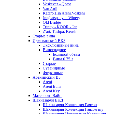
Voskevaz - Qotot
Van Ardi
Kataro.Hin Areni.Voskeni
Jraghatspanyan Winery
Old Bridge
Trinity - KOOR - Jan
Z'art, Tushpa, Keush
Старые вина
Иджеванский ВК3
Эксклюзивные вина
Виноградное
Большой объем
Вина 0,75 л
Старые
Сувенирные
Фруктовые
Аренийский ВЗ
Areni
Areni fruits
Areni Key
Матевосян Вайн
Шахназарян ЕКД
Шахназарян Коллекция Гаясон
Шахназарян Коллекция Гаясон п/у
Шахназарян Новогодняя Коллекция