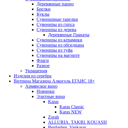
Деревянные панно
Брелки
Куклы
Сувенирные тарелки
Сувениры из гипса
Сувениры из дерева
Деревянные Гранаты
Сувениры из керамики
Сувениры из обсидиана
Сувениры из туфа
Сувениры на магните
Флаги
Разное
Украшения
Изделия из серебра
Витрина Магазина Алкоголь ЕГАИС 18+
Армянское вино
Новинки
Элитные вина
Karas
Karas Classic
Karas NEW
Zorah
ALLURIA. TAKRI. KOUASH
Berdashen. Vankasar