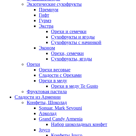
Экзотические сухофрукты
Премиум
Гифт
Гурмэ
Экстра
Орехи и семечки
Сухофрукты и ягоды
Сухофрукты с начинкой
Эконом
Орехи, семечки
Сухофрукты, ягоды
Орехи
Орехи весовые
Сладости с Орехами
Орехи в меду
Орехи в меду Te Gusto
Фруктовая пастила
Сладости из Армении
Конфеты, Шоколад
Sonuar. Mark Sevouni
Арколад
Grand Candy Armenia
Набор шоколадных конфет
Joyco
Конфеты Joyco