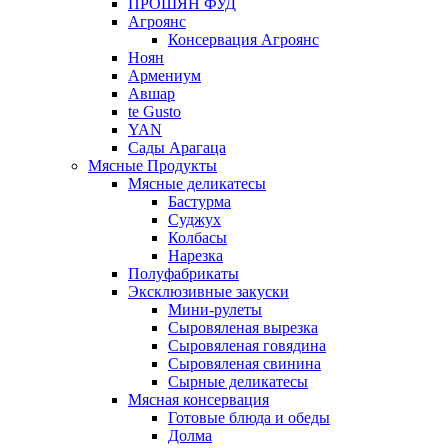
ПРОШЯН ФУД
Агроянс
Консервация Агроянс
Ноян
Армениум
Авшар
te Gusto
YAN
Сады Арагаца
Мясные Продукты
Мясные деликатесы
Бастурма
Суджух
Колбасы
Нарезка
Полуфабрикаты
Эксклюзивные закуски
Мини-рулеты
Сыровяленая вырезка
Сыровяленая говядина
Сыровяленая свинина
Сырные деликатесы
Мясная консервация
Готовые блюда и обеды
Долма