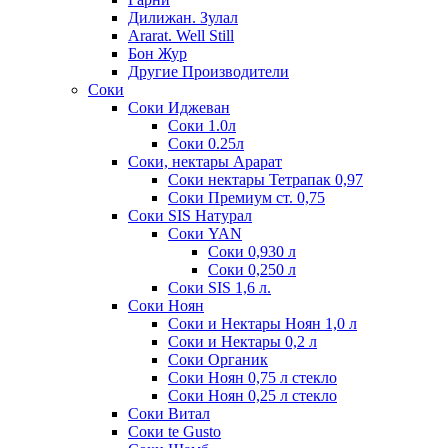
Дилижан. Зулал
Ararat. Well Still
Бон Жур
Другие Производители
Соки
Соки Иджеван
Соки 1.0л
Соки 0.25л
Соки, нектары Арарат
Соки нектары Тетрапак 0,97
Соки Премиум ст. 0,75
Соки SIS Натурал
Соки YAN
Соки 0,930 л
Соки 0,250 л
Соки SIS 1,6 л.
Соки Ноян
Соки и Нектары Ноян 1,0 л
Соки и Нектары 0,2 л
Соки Органик
Соки Ноян 0,75 л стекло
Соки Ноян 0,25 л стекло
Соки Витал
Соки te Gusto