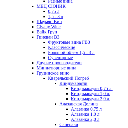
Разные вина
МЕЦ СЮНИК
0,75 л
1,5 - 3 л
Шаумян Вин
Givany Wine
Вайк Груп
Гиневан ВЗ
Фруктовые вина ГВЗ
Классические
Большой объем 1,5 - 3 л
Сувенирные
Другие производители
Миниатюрные вина
Грузинское вино
Кварельский Погреб
Киндзмараули
Киндзмараули 0,75 л.
Киндзмараули 1,0 л.
Киндзмараули 2,0 л.
Алазанская Долина
Алазанка 0,75 л
Алазанка 1,0 л
Алазанка 2,0 л
Саперави