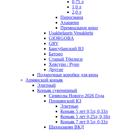
0,75 л
1,0 л
2,0 л
Пиросмани
Ахашени
Премиальное вино
Usakhelauris Venakhebi
GIORGOBA
GRV
Баисубанский ВЗ
Батоно
Старый Тбилиси
Хевсури / Руно
Другие
Подарочные коробки для вина
Армянский коньяк
Элитный
Коньяк сувенирный
Символы Нового 2026 Года
Прошянский КЗ
Элитные
Коньяк 5 лет 0,5л; 0,33л
Коньяк 5 лет 0,25л; 0,18л
Коньяк 7 лет 0,5л; 0,33л
Шахназарян ВКД