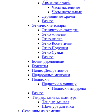
Армянские часы
Часы настенные
Часы настольные
Деревянные храмы
Разное
Этнические товары
Этнические скатерти
Этно жилетки
Этно шапка
Этно Косметички
Этно Подушки
Этно Сумки
Разное
Бочки деревянные
Браслеты
Панно Декоративное
Подарочные мешочки
Подвески
Подвески в машину
Подвески из дерева
Разное
Тандыр, мангал, шампура
Тандыр, мангал
Шампура для мяса
Сувениры из Армении