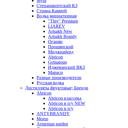
Муш
Степанакертский КЗ
Страна Камней
Водка миниатюрная
"Thiv" Premium
LIAREV
Artsakh New
Artsakh Brandy
Оганян
Прошянский
Миджнаберд
Abricon
Getnatoun
Иджеванский ВКЗ
Мараси
Разные производители
Русская водка
Дистилляты фруктовые; Бренди
Abricon
Abricon классика
Abricon в п/у NEW
Abricon в п/у
ANTYBRANDY
Morus
Armenian garden