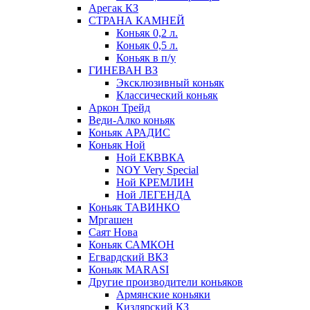
Арегак КЗ
СТРАНА КАМНЕЙ
Коньяк 0,2 л.
Коньяк 0,5 л.
Коньяк в п/у
ГИНЕВАН ВЗ
Эксклюзивный коньяк
Классический коньяк
Аркон Трейд
Веди-Алко коньяк
Коньяк АРАДИС
Коньяк Ной
Ной ЕКВВКА
NOY Very Special
Ной КРЕМЛИН
Ной ЛЕГЕНДА
Коньяк ТАВИНКО
Мргашен
Саят Нова
Коньяк САМКОН
Егвардский ВКЗ
Коньяк MARASI
Другие производители коньяков
Армянские коньяки
Кизлярский КЗ