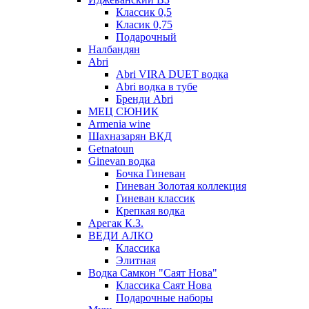
Классик 0,5
Класик 0,75
Подарочный
Налбандян
Abri
Abri VIRA DUET водка
Abri водка в тубе
Бренди Abri
МЕЦ СЮНИК
Armenia wine
Шахназарян ВКД
Getnatoun
Ginevan водка
Бочка Гиневан
Гиневан Золотая коллекция
Гиневан классик
Крепкая водка
Арегак К.З.
ВЕДИ АЛКО
Классика
Элитная
Водка Самкон "Саят Нова"
Классика Саят Нова
Подарочные наборы