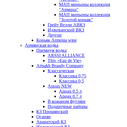
МАП миньоны коллекция
"Армина"
МАП миньоны коллекция
"Золотой коньяк"
Грейт Велли АВКЗ
Иджеванский ВКЗ
Другие
Коньяк Armenia wine
Армянская водка
Премиум водка
ARSSI ALLIANCE
Thiv «Eau de Vie»
Artsakh Brandy Company
Классическая
Классика 0,75
Классика 0,5
Арцах NEW
Арцах 0.5 л
Арцах 0.7 л
В кожаном футляре
Подарочные наборы
КЗ Прошянский
Оганян
Араратский КЗ
Иджеванский ВЗ