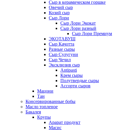
Сыр в керамическом горшке
Овечий сыр
Козий сыр
Сыр Лори
Сыр Лори Экокат
Сыр Лори разный
Сыр Лори Премиум
ЭКОТАВУШ
Сыр Качотта
Разные сыры
Сыр Сулугуни
Сыр Чечил
Эксклюзив сыр
Antipasti
Крем сыры
Полутвердые сыры
Ассорти сыров
Мацони
Тан
Консервированные бобы
Масло топленое
Бакалея
Крупы
Арарат продукт
Масис