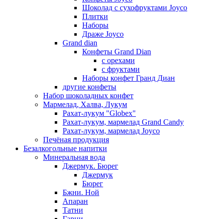
Шоколад с сухофруктами Joyco
Плитки
Наборы
Драже Joyco
Grand dian
Конфеты Grand Dian
с орехами
с фруктами
Наборы конфет Гранд Диан
другие конфеты
Набор шоколадных конфет
Мармелад, Халва, Лукум
Рахат-лукум "Globex"
Рахат-лукум, мармелад Grand Candy
Рахат-лукум, мармелад Joyco
Печёная продукция
Безалкогольные напитки
Минеральная вода
Джермук. Бюрег
Джермук
Бюрег
Бжни. Ной
Апаран
Татни
Гарни