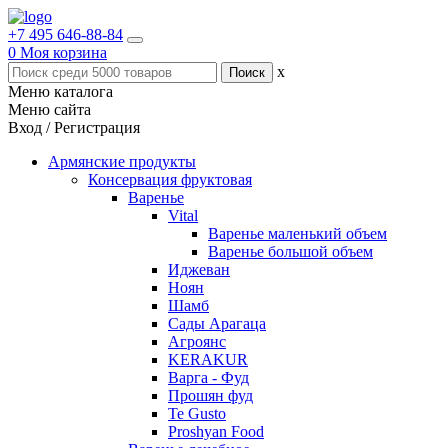
+7 495 646-88-84
0
Моя корзина
x
Меню каталога
Меню сайта
Вход / Регистрация
Армянские продукты
Консервация фруктовая
Варенье
Vital
Варенье маленький объем
Варенье большой объем
Иджеван
Ноян
Шамб
Сады Арагаца
Агроянс
KERAKUR
Варга - Фуд
Прошян фуд
Te Gusto
Proshyan Food