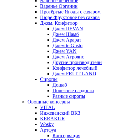
Варенье лечебное
Варенье Органик
Протёртые Ягоды с сахаром
Пюре Фруктовое без сахара
Джем. Конфитюр
Джем IJEVAN
Джем Шамб
Джем Арарат
Джем te Gusto
Джем YAN
Джем Агроянс
Другие производители
Конфитюр лечебный
Джем FRUIT LAND
Сиропы
Дошаб
Полезные сладости
Разные сиропы
Овощные консервы
VITAL
Иджеванский ВКЗ
KERAKUR
Wosky
Артфуд
Консервация