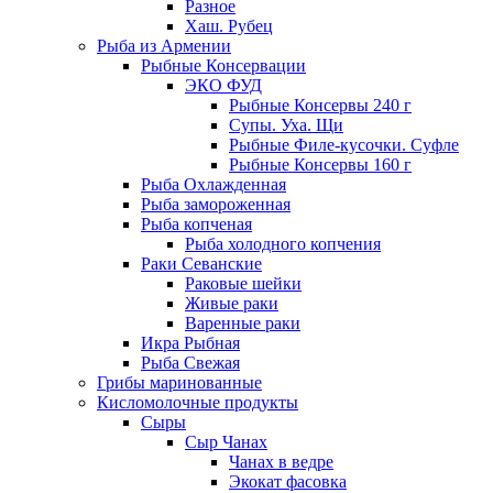
Разное
Хаш. Рубец
Рыба из Армении
Рыбные Консервации
ЭКО ФУД
Рыбные Консервы 240 г
Супы. Уха. Щи
Рыбные Филе-кусочки. Суфле
Рыбные Консервы 160 г
Рыба Охлажденная
Рыба замороженная
Рыба копченая
Рыба холодного копчения
Раки Севанские
Раковые шейки
Живые раки
Варенные раки
Икра Рыбная
Рыба Свежая
Грибы маринованные
Кисломолочные продукты
Сыры
Сыр Чанах
Чанах в ведре
Экокат фасовка