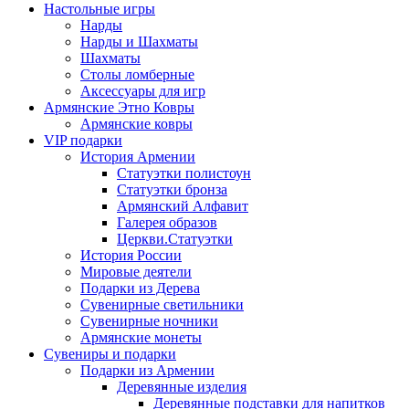
Настольные игры
Нарды
Нарды и Шахматы
Шахматы
Столы ломберные
Аксессуары для игр
Армянские Этно Ковры
Армянские ковры
VIP подарки
История Армении
Статуэтки полистоун
Статуэтки бронза
Армянский Алфавит
Галерея образов
Церкви.Статуэтки
История России
Мировые деятели
Подарки из Дерева
Сувенирные светильники
Сувенирные ночники
Армянские монеты
Сувениры и подарки
Подарки из Армении
Деревянные изделия
Деревянные подставки для напитков