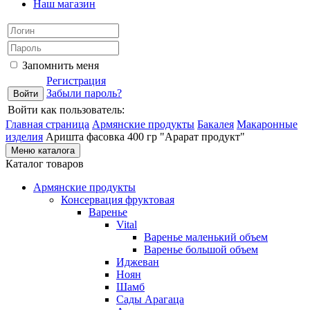
Наш магазин
Запомнить меня
Регистрация
Забыли пароль?
Войти как пользователь:
Главная страница
Армянские продукты
Бакалея
Макаронные
изделия
Аришта фасовка 400 гр "Арарат продукт"
Меню каталога
Каталог товаров
Армянские продукты
Консервация фруктовая
Варенье
Vital
Варенье маленький объем
Варенье большой объем
Иджеван
Ноян
Шамб
Сады Арагаца