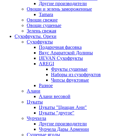
Другие производители
Овощи и зелень замороженные
Tamara
Овощи свежие
Овощи сушеные
Зелень свежая
Сухофрукты. Орехи
Сухофрукты
Подарочная фасовка
Вкус Араратской Долины
IJEVAN Сухофрукты
AREGI
Фрукты сушеные
Наборы из сухофруктов
Чипсы фруктовые
Разное
Алани
Алани весовой
Цукаты
Цукаты "Циацан Ани"
Цукаты "другое"
Чурчхела
Другие производители
Чурчела Дары Армении
Сушеные ягоды