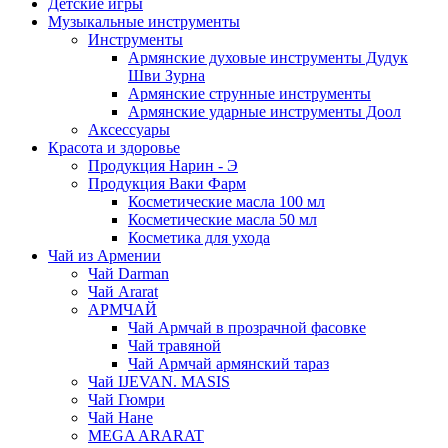
Детские игры
Музыкальные инструменты
Инструменты
Армянские духовые инструменты Дудук
Шви Зурна
Армянские струнные инструменты
Армянские ударные инструменты Доол
Аксессуары
Красота и здоровье
Продукция Нарин - Э
Продукция Ваки Фарм
Косметические масла 100 мл
Косметические масла 50 мл
Косметика для ухода
Чай из Армении
Чай Darman
Чай Ararat
АРМЧАЙ
Чай Армчай в прозрачной фасовке
Чай травяной
Чай Армчай армянский тараз
Чай IJEVAN. MASIS
Чай Гюмри
Чай Нане
MEGA ARARAT