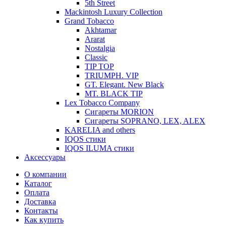
5th Street
Mackintosh Luxury Collection
Grand Tobacco
Akhtamar
Ararat
Nostalgia
Classic
TIP TOP
TRIUMPH. VIP
GT. Elegant. New Black
MT. BLACK TIP
Lex Tobacco Company
Сигареты MORION
Сигареты SOPRANO, LEX, ALEX
KARELIA and others
IQOS стики
IQOS ILUMA стики
Аксессуары
О компании
Каталог
Оплата
Доставка
Контакты
Как купить