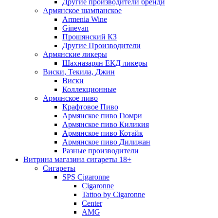
Другие производители бренди
Армянское шампанское
Armenia Wine
Ginevan
Прошянский КЗ
Другие Производители
Армянские ликеры
Шахназарян ЕКД ликеры
Виски, Текила, Джин
Виски
Коллекционные
Армянское пиво
Крафтовое Пиво
Армянское пиво Гюмри
Армянское пиво Киликия
Армянское пиво Котайк
Армянское пиво Дилижан
Разные производители
Витрина магазина сигареты 18+
Cигареты
SPS Cigaronne
Сigaronne
Tattoo by Cigaronne
Center
AMG