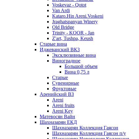
Voskevaz - Qotot
Van Ardi
Kataro.Hin Areni.Voskeni
Jraghatspanyan Winery
Old Bridge
Trinity - KOOR - Jan
Z'art, Tushpa, Keush
Старые вина
Иджеванский ВК3
Эксклюзивные вина
Виноградное
Большой объем
Вина 0,75 л
Старые
Сувенирные
Фруктовые
Аренийский ВЗ
Areni
Areni fruits
Areni Key
Матевосян Вайн
Шахназарян ЕКД
Шахназарян Коллекция Гаясон
Шахназарян Коллекция Гаясон п/у
Шахназарян Новогодняя Коллекция