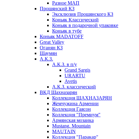
Разное МАП
Прошянский КЗ
Эксклюзив Прошянского КЗ
Коньяк Классический
Коньяк в подарочной упаковке
Коньяк в тубе
Коньяк MADATOFF
Great Valley
Оганян КЗ
Шаумян
А.К.З.
А.К.З. в п/у
Grand Sargis
URARTU
Avetis
А.К.З. классический
ВКД Шахназарян
Коллекция ШАХНАЗАРЯН
Жемчужина Армении
Коллекция Гаясон
Коллекция "Премиум"
Армянская мозаика
Mustang. Mountain
MAUTAIN
Коллекция "Паракар"