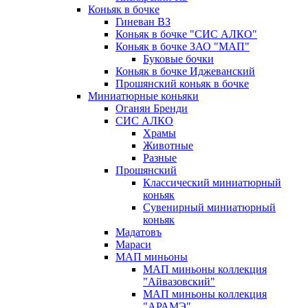
Коньяк в бочке
Гиневан ВЗ
Коньяк в бочке "СИС АЛКО"
Коньяк в бочке ЗАО "МАП"
Буковые бочки
Коньяк в бочке Иджеванский
Прошянский коньяк в бочке
Миниатюрные коньяки
Оганян Бренди
СИС АЛКО
Храмы
Животные
Разные
Прошянский
Классический миниатюрный
коньяк
Сувенирный миниатюрный
коньяк
Мадатовъ
Мараси
МАП миньоны
МАП миньоны коллекция
"Айвазовский"
МАП миньоны коллекция
"АРАМЭ"