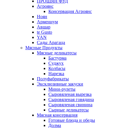
ПРОШЯН ФУД
Агроянс
Консервация Агроянс
Ноян
Армениум
Авшар
te Gusto
YAN
Сады Арагаца
Мясные Продукты
Мясные деликатесы
Бастурма
Суджух
Колбасы
Нарезка
Полуфабрикаты
Эксклюзивные закуски
Мини-рулеты
Сыровяленая вырезка
Сыровяленая говядина
Сыровяленая свинина
Сырные деликатесы
Мясная консервация
Готовые блюда и обеды
Долма