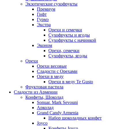
Экзотические сухофрукты
Премиум
Гифт
Гурмэ
Экстра
Орехи и семечки
Сухофрукты и ягоды
Сухофрукты с начинкой
Эконом
Орехи, семечки
Сухофрукты, ягоды
Орехи
Орехи весовые
Сладости с Орехами
Орехи в меду
Орехи в меду Te Gusto
Фруктовая пастила
Сладости из Армении
Конфеты, Шоколад
Sonuar. Mark Sevouni
Арколад
Grand Candy Armenia
Набор шоколадных конфет
Joyco
Конфеты Joyco