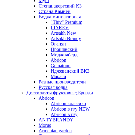
Муш
Степанакертский КЗ
Страна Камней
Водка миниатюрная
"Thiv" Premium
LIAREV
Artsakh New
Artsakh Brandy
Оганян
Прошянский
Миджнаберд
Abricon
Getnatoun
Иджеванский ВКЗ
Мараси
Разные производители
Русская водка
Дистилляты фруктовые; Бренди
Abricon
Abricon классика
Abricon в п/у NEW
Abricon в п/у
ANTYBRANDY
Morus
Armenian garden