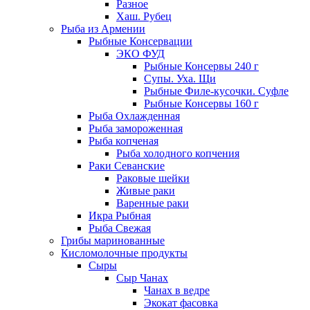
Разное
Хаш. Рубец
Рыба из Армении
Рыбные Консервации
ЭКО ФУД
Рыбные Консервы 240 г
Супы. Уха. Щи
Рыбные Филе-кусочки. Суфле
Рыбные Консервы 160 г
Рыба Охлажденная
Рыба замороженная
Рыба копченая
Рыба холодного копчения
Раки Севанские
Раковые шейки
Живые раки
Варенные раки
Икра Рыбная
Рыба Свежая
Грибы маринованные
Кисломолочные продукты
Сыры
Сыр Чанах
Чанах в ведре
Экокат фасовка