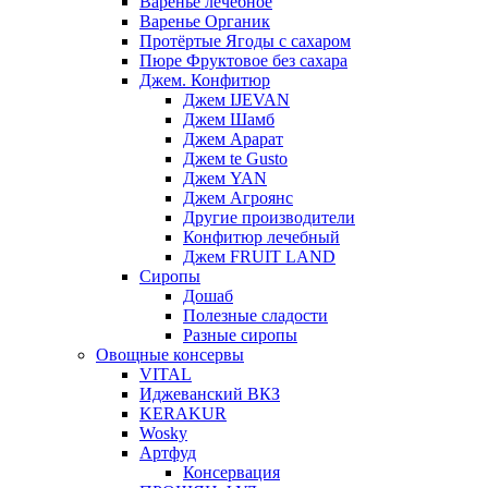
Варенье лечебное
Варенье Органик
Протёртые Ягоды с сахаром
Пюре Фруктовое без сахара
Джем. Конфитюр
Джем IJEVAN
Джем Шамб
Джем Арарат
Джем te Gusto
Джем YAN
Джем Агроянс
Другие производители
Конфитюр лечебный
Джем FRUIT LAND
Сиропы
Дошаб
Полезные сладости
Разные сиропы
Овощные консервы
VITAL
Иджеванский ВКЗ
KERAKUR
Wosky
Артфуд
Консервация