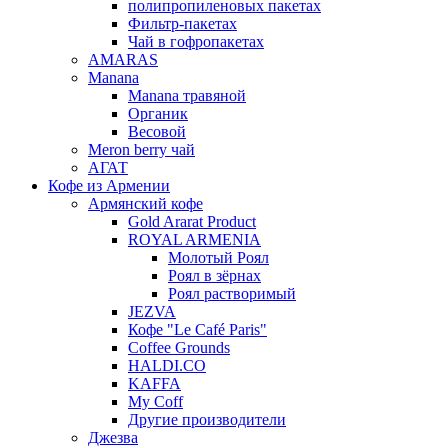
полипропиленовых пакетах
Фильтр-пакетах
Чай в гофропакетах
AMARAS
Manana
Manana травяной
Органик
Весовой
Meron berry чай
АГАТ
Кофе из Армении
Армянский кофе
Gold Ararat Product
ROYAL ARMENIA
Молотый Роял
Роял в зёрнах
Роял растворимый
JEZVA
Кофе "Le Café Paris"
Coffee Grounds
HALDI.CO
KAFFA
My Coff
Другие производители
Джезва