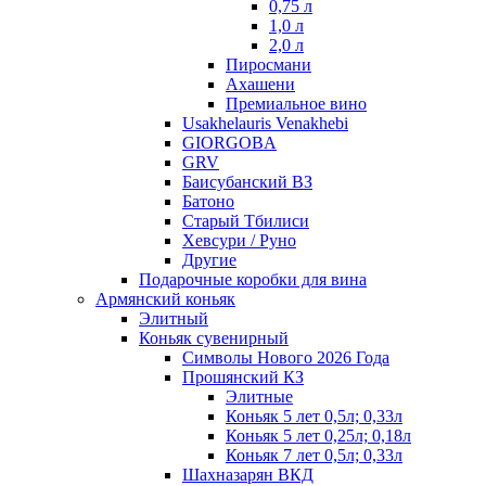
0,75 л
1,0 л
2,0 л
Пиросмани
Ахашени
Премиальное вино
Usakhelauris Venakhebi
GIORGOBA
GRV
Баисубанский ВЗ
Батоно
Старый Тбилиси
Хевсури / Руно
Другие
Подарочные коробки для вина
Армянский коньяк
Элитный
Коньяк сувенирный
Символы Нового 2026 Года
Прошянский КЗ
Элитные
Коньяк 5 лет 0,5л; 0,33л
Коньяк 5 лет 0,25л; 0,18л
Коньяк 7 лет 0,5л; 0,33л
Шахназарян ВКД