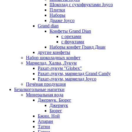
Шоколад с сухофруктами Joyco
Плитки
Наборы
Драже Joyco
Grand dian
Конфеты Grand Dian
с орехами
с фруктами
Наборы конфет Гранд Диан
другие конфеты
Набор шоколадных конфет
Мармелад, Халва, Лукум
Рахат-лукум "Globex"
Рахат-лукум, мармелад Grand Candy
Рахат-лукум, мармелад Joyco
Печёная продукция
Безалкогольные напитки
Минеральная вода
Джермук. Бюрег
Джермук
Бюрег
Бжни. Ной
Апаран
Татни
Гарни