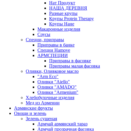
Нат Продукт
НАША ДЕРЕВНЯ
Разные крупы
Крупы Protein Therapy
Крупы Нане
Макаронные изделия
Соусы
Специи, приправы
Приправы в банке
Специи Hamove
АРМСПЕЦИИ
Приправы в фасовке
Приправы малая фасовка
Оливки, Оливковое масло
"Arm Eco"
Оливки "Aiello"
Оливки "AMADO"
Оливки "Armenium"
Хлебобулочные изделия
Мед из Армении
Армянские фрукты
Овощи и зелень
Зелень сушеная
Армчай армянский тараз
Армчай прозрачная фасовка