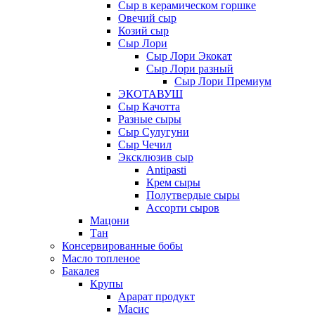
Сыр в керамическом горшке
Овечий сыр
Козий сыр
Сыр Лори
Сыр Лори Экокат
Сыр Лори разный
Сыр Лори Премиум
ЭКОТАВУШ
Сыр Качотта
Разные сыры
Сыр Сулугуни
Сыр Чечил
Эксклюзив сыр
Antipasti
Крем сыры
Полутвердые сыры
Ассорти сыров
Мацони
Тан
Консервированные бобы
Масло топленое
Бакалея
Крупы
Арарат продукт
Масис