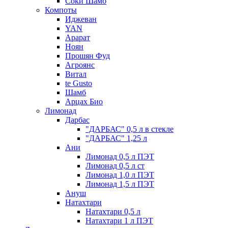
Соки Шамб
Компоты
Иджеван
YAN
Арарат
Ноян
Прошян Фуд
Агроянс
Витал
te Gusto
Шамб
Арцах Био
Лимонад
Дарбас
"ДАРБАС" 0,5 л в стекле
"ДАРБАС" 1,25 л
Ани
Лимонад 0,5 л ПЭТ
Лимонад 0,5 л ст
Лимонад 1,0 л ПЭТ
Лимонад 1,5 л ПЭТ
Ануш
Натахтари
Натахтари 0,5 л
Натахтари 1 л ПЭТ