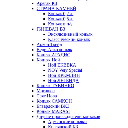
Арегак КЗ
СТРАНА КАМНЕЙ
Коньяк 0,2 л.
Коньяк 0,5 л.
Коньяк в п/у
ГИНЕВАН ВЗ
Эксклюзивный коньяк
Классический коньяк
Аркон Трейд
Веди-Алко коньяк
Коньяк АРАДИС
Коньяк Ной
Ной ЕКВВКА
NOY Very Special
Ной КРЕМЛИН
Ной ЛЕГЕНДА
Коньяк ТАВИНКО
Мргашен
Саят Нова
Коньяк САМКОН
Егвардский ВКЗ
Коньяк MARASI
Другие производители коньяков
Армянские коньяки
Кизлярский КЗ