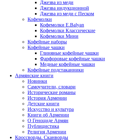
Джезва из меди
Джезва индукционной
Джезва из меди с Песком
Кофемолки
Кофемолки E.Balyan
Кофемолки Классические
Кофемолки Мини
Кофейные наборы
Кофейные чашки
Глиняные кофейные чашки
Фарфоровые кофейные чашки
Медные кофейные чашки
Кофейные подстаканники
Армянские книги
Новинки
Самоучители, словари
Исторические романы
История Армении
Детские книги
Иcкусство и культура
Книги об Армении
О Геноциде Армян
Публицистика
Религия Армении
Кроссворды. Сканворды