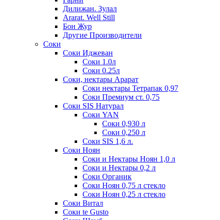
Дилижан. Зулал
Ararat. Well Still
Бон Жур
Другие Производители
Соки
Соки Иджеван
Соки 1.0л
Соки 0.25л
Соки, нектары Арарат
Соки нектары Тетрапак 0,97
Соки Премиум ст. 0,75
Соки SIS Натурал
Соки YAN
Соки 0,930 л
Соки 0,250 л
Соки SIS 1,6 л.
Соки Ноян
Соки и Нектары Ноян 1,0 л
Соки и Нектары 0,2 л
Соки Органик
Соки Ноян 0,75 л стекло
Соки Ноян 0,25 л стекло
Соки Витал
Соки te Gusto