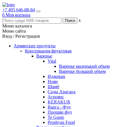
+7 495 646-88-84
0
Моя корзина
x
Меню каталога
Меню сайта
Вход / Регистрация
Армянские продукты
Консервация фруктовая
Варенье
Vital
Варенье маленький объем
Варенье большой объем
Иджеван
Ноян
Шамб
Сады Арагаца
Агроянс
KERAKUR
Варга - Фуд
Прошян фуд
Te Gusto
Proshyan Food