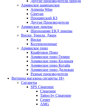
Другие производители бренди
Армянское шампанское
Armenia Wine
Ginevan
Прошянский КЗ
Другие Производители
Армянские ликеры
Шахназарян ЕКД ликеры
Виски, Текила, Джин
Виски
Коллекционные
Армянское пиво
Крафтовое Пиво
Армянское пиво Гюмри
Армянское пиво Киликия
Армянское пиво Котайк
Армянское пиво Дилижан
Разные производители
Витрина магазина сигареты 18+
Cигареты
SPS Cigaronne
Сigaronne
Tattoo by Cigaronne
Center
AMG