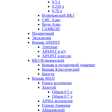
0,5 л
0,250 л
0,70 л
Иджеванский ВКЗ
СИС Алко
Веди Алко
САМКОН
Подарочный
Эксклюзив
Коньяк АРАРАТ
Элитные
АРАРАТ в п/у
АРАРАТ классик
ВКЗ Иджеванский
Коньяк в подарочной упаковке
Коньяк Классический
Бренди
Коньяк МАП
France коллекция
Золотой
Объем 0,5 л
Объем 0,7 л
АРМА коллекция
Горная Армения
Айвазовский