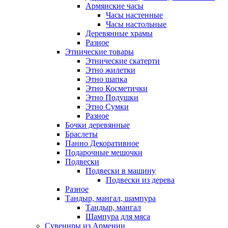
Армянские часы
Часы настенные
Часы настольные
Деревянные храмы
Разное
Этнические товары
Этнические скатерти
Этно жилетки
Этно шапка
Этно Косметички
Этно Подушки
Этно Сумки
Разное
Бочки деревянные
Браслеты
Панно Декоративное
Подарочные мешочки
Подвески
Подвески в машину
Подвески из дерева
Разное
Тандыр, мангал, шампура
Тандыр, мангал
Шампура для мяса
Сувениры из Армении