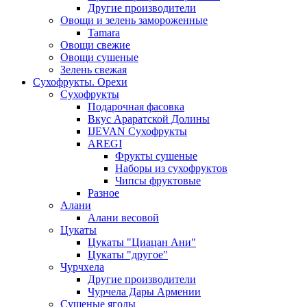
Другие производители
Овощи и зелень замороженные
Tamara
Овощи свежие
Овощи сушеные
Зелень свежая
Сухофрукты. Орехи
Сухофрукты
Подарочная фасовка
Вкус Араратской Долины
IJEVAN Сухофрукты
AREGI
Фрукты сушеные
Наборы из сухофруктов
Чипсы фруктовые
Разное
Алани
Алани весовой
Цукаты
Цукаты "Циацан Ани"
Цукаты "другое"
Чурчхела
Другие производители
Чурчела Дары Армении
Сушеные ягоды