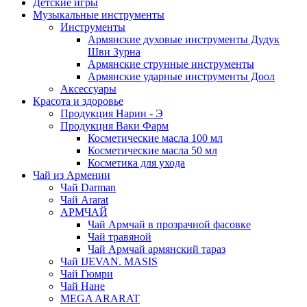
Детские игры
Музыкальные инструменты
Инструменты
Армянские духовые инструменты Дудук
Шви Зурна
Армянские струнные инструменты
Армянские ударные инструменты Доол
Аксессуары
Красота и здоровье
Продукция Нарин - Э
Продукция Ваки Фарм
Косметические масла 100 мл
Косметические масла 50 мл
Косметика для ухода
Чай из Армении
Чай Darman
Чай Ararat
АРМЧАЙ
Чай Армчай в прозрачной фасовке
Чай травяной
Чай Армчай армянский тараз
Чай IJEVAN. MASIS
Чай Гюмри
Чай Нане
MEGA ARARAT