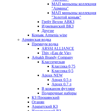
МАП миньоны коллекция
"Армина"
МАП миньоны коллекция
"Золотой коньяк"
Грейт Велли АВКЗ
Иджеванский ВКЗ
Другие
Коньяк Armenia wine
Армянская водка
Премиум водка
ARSSI ALLIANCE
Thiv «Eau de Vie»
Artsakh Brandy Company
Классическая
Классика 0,75
Классика 0,5
Арцах NEW
Арцах 0.5 л
Арцах 0.7 л
В кожаном футляре
Подарочные наборы
КЗ Прошянский
Оганян
Араратский КЗ
Иджеванский ВЗ