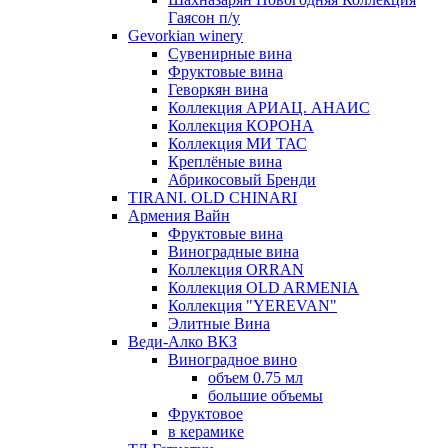
Гаясон п/у
Gevorkian winery
Сувенирные вина
Фруктовые вина
Геворкян вина
Коллекция АРИАЦ. АНАИС
Коллекция КОРОНА
Коллекция МИ ТАС
Креплёные вина
Абрикосовый Бренди
TIRANI. OLD CHINARI
Армения Вайн
Фруктовые вина
Виноградные вина
Коллекция ORRAN
Коллекция OLD ARMENIA
Коллекция "YEREVAN"
Элитные Вина
Веди-Алко ВКЗ
Виноградное вино
объем 0.75 мл
большие объемы
Фруктовое
в керамике