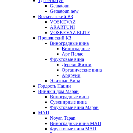
ТД Гетнатун
Getnatoun
Getnatoun new
Воскевазский ВЗ
VOSKEVAZ
ARARTUNI
VOSKEVAZ ELITE
Прошянский КЗ
Виноградные вина
Виноградные
Арт Палас
Фруктовые вина
Дерево Жизни
Органические вина
Арцруни
Элитные Вина
Гордость Нации
Винный дом Маран
Виноградные вина
Сувенирные вина
Фруктовые вина Маран
МАП
Noyan Tapan
Виноградные вина МАП
Фруктовые вина МАП