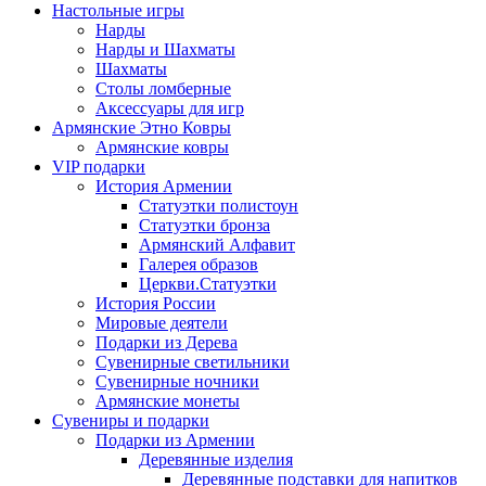
Настольные игры
Нарды
Нарды и Шахматы
Шахматы
Столы ломберные
Аксессуары для игр
Армянские Этно Ковры
Армянские ковры
VIP подарки
История Армении
Статуэтки полистоун
Статуэтки бронза
Армянский Алфавит
Галерея образов
Церкви.Статуэтки
История России
Мировые деятели
Подарки из Дерева
Сувенирные светильники
Сувенирные ночники
Армянские монеты
Сувениры и подарки
Подарки из Армении
Деревянные изделия
Деревянные подставки для напитков