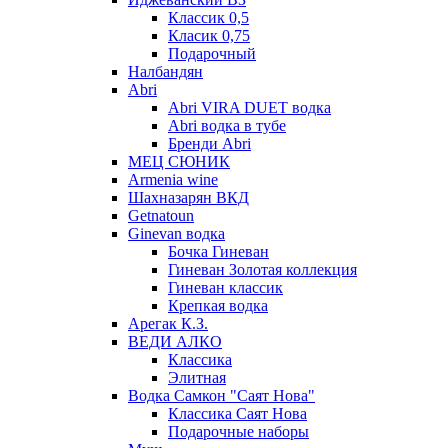
Классик 0,5
Класик 0,75
Подарочный
Налбандян
Abri
Abri VIRA DUET водка
Abri водка в тубе
Бренди Abri
МЕЦ СЮНИК
Armenia wine
Шахназарян ВКД
Getnatoun
Ginevan водка
Бочка Гиневан
Гиневан Золотая коллекция
Гиневан классик
Крепкая водка
Арегак К.З.
ВЕДИ АЛКО
Классика
Элитная
Водка Самкон "Саят Нова"
Классика Саят Нова
Подарочные наборы