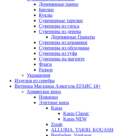
Деревянные панно
Брелки
Куклы
Сувенирные тарелки
Сувениры из гипса
Сувениры из дерева
Деревянные Гранаты
Сувениры из керамики
Сувениры из обсидиана
Сувениры из туфа
Сувениры на магните
Флаги
Разное
Украшения
Изделия из серебра
Витрина Магазина Алкоголь ЕГАИС 18+
Армянское вино
Новинки
Элитные вина
Karas
Karas Classic
Karas NEW
Zorah
ALLURIA. TAKRI. KOUASH
Berdashen. Vankasar