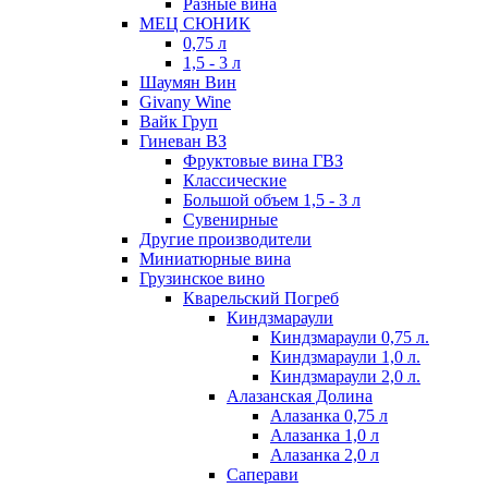
Разные вина
МЕЦ СЮНИК
0,75 л
1,5 - 3 л
Шаумян Вин
Givany Wine
Вайк Груп
Гиневан ВЗ
Фруктовые вина ГВЗ
Классические
Большой объем 1,5 - 3 л
Сувенирные
Другие производители
Миниатюрные вина
Грузинское вино
Кварельский Погреб
Киндзмараули
Киндзмараули 0,75 л.
Киндзмараули 1,0 л.
Киндзмараули 2,0 л.
Алазанская Долина
Алазанка 0,75 л
Алазанка 1,0 л
Алазанка 2,0 л
Саперави