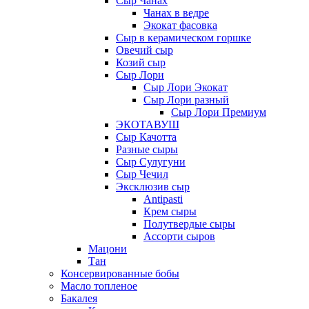
Сыр Чанах
Чанах в ведре
Экокат фасовка
Сыр в керамическом горшке
Овечий сыр
Козий сыр
Сыр Лори
Сыр Лори Экокат
Сыр Лори разный
Сыр Лори Премиум
ЭКОТАВУШ
Сыр Качотта
Разные сыры
Сыр Сулугуни
Сыр Чечил
Эксклюзив сыр
Antipasti
Крем сыры
Полутвердые сыры
Ассорти сыров
Мацони
Тан
Консервированные бобы
Масло топленое
Бакалея