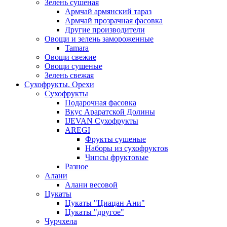
Зелень сушеная
Армчай армянский тараз
Армчай прозрачная фасовка
Другие производители
Овощи и зелень замороженные
Tamara
Овощи свежие
Овощи сушеные
Зелень свежая
Сухофрукты. Орехи
Сухофрукты
Подарочная фасовка
Вкус Араратской Долины
IJEVAN Сухофрукты
AREGI
Фрукты сушеные
Наборы из сухофруктов
Чипсы фруктовые
Разное
Алани
Алани весовой
Цукаты
Цукаты "Циацан Ани"
Цукаты "другое"
Чурчхела