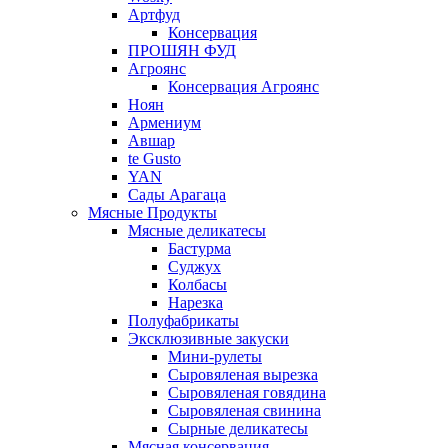
Артфуд
Консервация
ПРОШЯН ФУД
Агроянс
Консервация Агроянс
Ноян
Армениум
Авшар
te Gusto
YAN
Сады Арагаца
Мясные Продукты
Мясные деликатесы
Бастурма
Суджух
Колбасы
Нарезка
Полуфабрикаты
Эксклюзивные закуски
Мини-рулеты
Сыровяленая вырезка
Сыровяленая говядина
Сыровяленая свинина
Сырные деликатесы
Мясная консервация