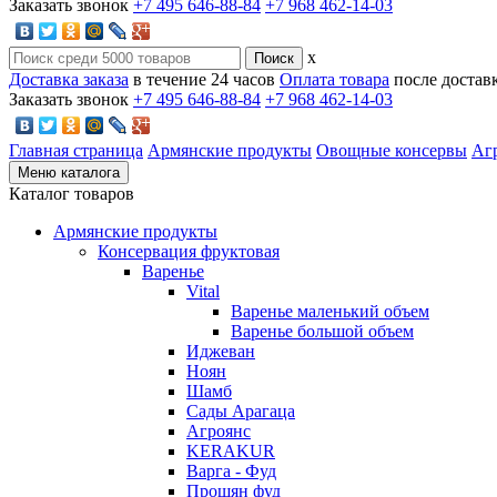
Заказать звонок
+7 495 646-88-84
+7 968 462-14-03
x
Доставка заказа
в течение 24 часов
Оплата товара
после достав
Заказать звонок
+7 495 646-88-84
+7 968 462-14-03
Главная страница
Армянские продукты
Овощные консервы
Аг
Меню каталога
Каталог товаров
Армянские продукты
Консервация фруктовая
Варенье
Vital
Варенье маленький объем
Варенье большой объем
Иджеван
Ноян
Шамб
Сады Арагаца
Агроянс
KERAKUR
Варга - Фуд
Прошян фуд