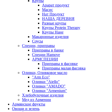
Крупы
Арарат продукт
Масис
Нат Продукт
НАША ДЕРЕВНЯ
Разные крупы
Крупы Protein Therapy
Крупы Нане
Макаронные изделия
Соусы
Специи, приправы
Приправы в банке
Специи Hamove
АРМСПЕЦИИ
Приправы в фасовке
Приправы малая фасовка
Оливки, Оливковое масло
"Arm Eco"
Оливки "Aiello"
Оливки "AMADO"
Оливки "Armenium"
Хлебобулочные изделия
Мед из Армении
Армянские фрукты
Овощи и зелень