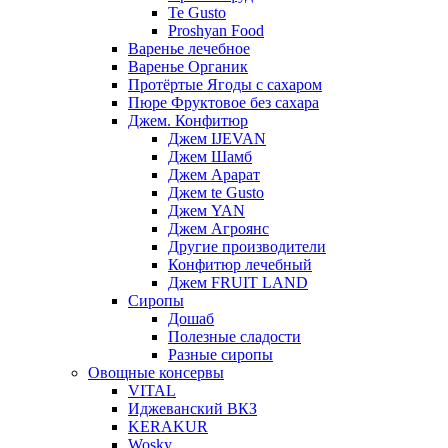
Te Gusto
Proshyan Food
Варенье лечебное
Варенье Органик
Протёртые Ягоды с сахаром
Пюре Фруктовое без сахара
Джем. Конфитюр
Джем IJEVAN
Джем Шамб
Джем Арарат
Джем te Gusto
Джем YAN
Джем Агроянс
Другие производители
Конфитюр лечебный
Джем FRUIT LAND
Сиропы
Дошаб
Полезные сладости
Разные сиропы
Овощные консервы
VITAL
Иджеванский ВКЗ
KERAKUR
Wosky