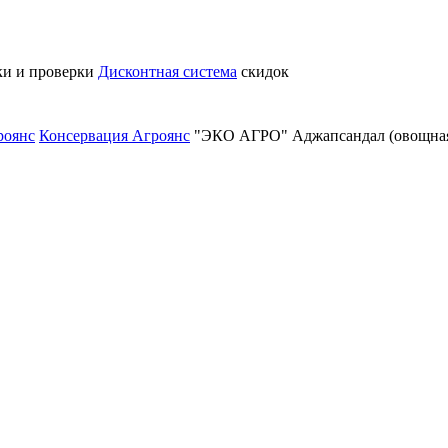
ки и проверки
Дисконтная система
скидок
роянс
Консервация Агроянс
"ЭКО АГРО" Аджапсандал (овощная 