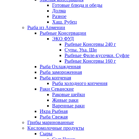
Готовые блюда и обеды
Долма
Разное
Хаш. Рубец
Рыба из Армении
Рыбные Консервации
ЭКО ФУД
Рыбные Консервы 240 г
Супы. Уха. Щи
Рыбные Филе-кусочки. Суфле
Рыбные Консервы 160 г
Рыба Охлажденная
Рыба замороженная
Рыба копченая
Рыба холодного копчения
Раки Севанские
Раковые шейки
Живые раки
Варенные раки
Икра Рыбная
Рыба Свежая
Грибы маринованные
Кисломолочные продукты
Сыры