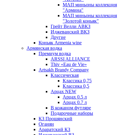
МАП миньоны коллекция
"Армина"
МАП миньоны коллекция
"Золотой коньяк"
Грейт Велли АВКЗ
Иджеванский ВКЗ
Другие
Коньяк Armenia wine
Армянская водка
Премиум водка
ARSSI ALLIANCE
Thiv «Eau de Vie»
Artsakh Brandy Company
Классическая
Классика 0,75
Классика 0,5
Арцах NEW
Арцах 0.5 л
Арцах 0.7 л
В кожаном футляре
Подарочные наборы
КЗ Прошянский
Оганян
Араратский КЗ
Иджеванский ВЗ