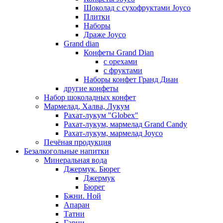
Шоколад с сухофруктами Joyco
Плитки
Наборы
Драже Joyco
Grand dian
Конфеты Grand Dian
с орехами
с фруктами
Наборы конфет Гранд Диан
другие конфеты
Набор шоколадных конфет
Мармелад, Халва, Лукум
Рахат-лукум "Globex"
Рахат-лукум, мармелад Grand Candy
Рахат-лукум, мармелад Joyco
Печёная продукция
Безалкогольные напитки
Минеральная вода
Джермук. Бюрег
Джермук
Бюрег
Бжни. Ной
Апаран
Татни
Гарни