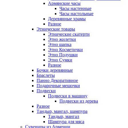
Армянские часы
Часы настенные
Часы настольные
Деревянные храмы
Разное
Этнические товары
Этнические скатерти
Этно жилетки
Этно шапка
Этно Косметички
Этно Подушки
Этно Сумки
Разное
Бочки деревянные
Браслеты
Панно Декоративное
Подарочные мешочки
Подвески
Подвески в машину
Подвески из дерева
Разное
Тандыр, мангал, шампура
Тандыр, мангал
Шампура для мяса
Сувениры из Армении