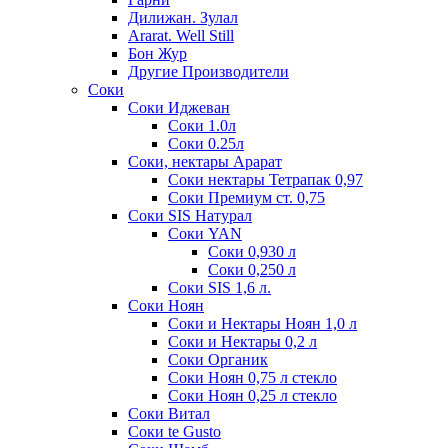
Дилижан. Зулал
Ararat. Well Still
Бон Жур
Другие Производители
Соки
Соки Иджеван
Соки 1.0л
Соки 0.25л
Соки, нектары Арарат
Соки нектары Тетрапак 0,97
Соки Премиум ст. 0,75
Соки SIS Натурал
Соки YAN
Соки 0,930 л
Соки 0,250 л
Соки SIS 1,6 л.
Соки Ноян
Соки и Нектары Ноян 1,0 л
Соки и Нектары 0,2 л
Соки Органик
Соки Ноян 0,75 л стекло
Соки Ноян 0,25 л стекло
Соки Витал
Соки te Gusto