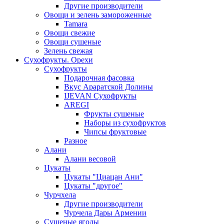
Другие производители
Овощи и зелень замороженные
Tamara
Овощи свежие
Овощи сушеные
Зелень свежая
Сухофрукты. Орехи
Сухофрукты
Подарочная фасовка
Вкус Араратской Долины
IJEVAN Сухофрукты
AREGI
Фрукты сушеные
Наборы из сухофруктов
Чипсы фруктовые
Разное
Алани
Алани весовой
Цукаты
Цукаты "Циацан Ани"
Цукаты "другое"
Чурчхела
Другие производители
Чурчела Дары Армении
Сушеные ягоды