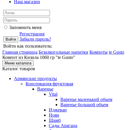
Наш магазин
Запомнить меня
Регистрация
Забыли пароль?
Войти как пользователь:
Главная страница
Безалкогольные напитки
Компоты
te Gusto
Компот из Кизила 1060 гр "te Gusto"
Меню каталога
Каталог товаров
Армянские продукты
Консервация фруктовая
Варенье
Vital
Варенье маленький объем
Варенье большой объем
Иджеван
Ноян
Шамб
Сады Арагаца