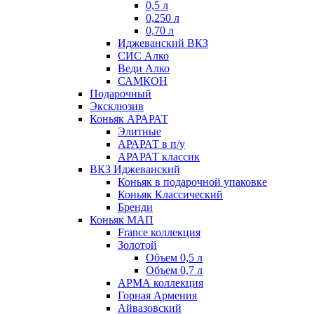
0,5 л
0,250 л
0,70 л
Иджеванский ВКЗ
СИС Алко
Веди Алко
САМКОН
Подарочный
Эксклюзив
Коньяк АРАРАТ
Элитные
АРАРАТ в п/у
АРАРАТ классик
ВКЗ Иджеванский
Коньяк в подарочной упаковке
Коньяк Классический
Бренди
Коньяк МАП
France коллекция
Золотой
Объем 0,5 л
Объем 0,7 л
АРМА коллекция
Горная Армения
Айвазовский