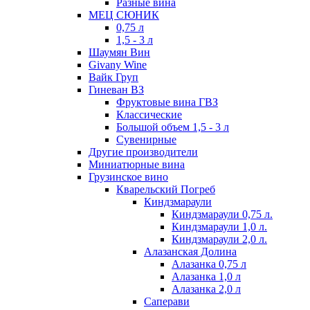
Разные вина
МЕЦ СЮНИК
0,75 л
1,5 - 3 л
Шаумян Вин
Givany Wine
Вайк Груп
Гиневан ВЗ
Фруктовые вина ГВЗ
Классические
Большой объем 1,5 - 3 л
Сувенирные
Другие производители
Миниатюрные вина
Грузинское вино
Кварельский Погреб
Киндзмараули
Киндзмараули 0,75 л.
Киндзмараули 1,0 л.
Киндзмараули 2,0 л.
Алазанская Долина
Алазанка 0,75 л
Алазанка 1,0 л
Алазанка 2,0 л
Саперави