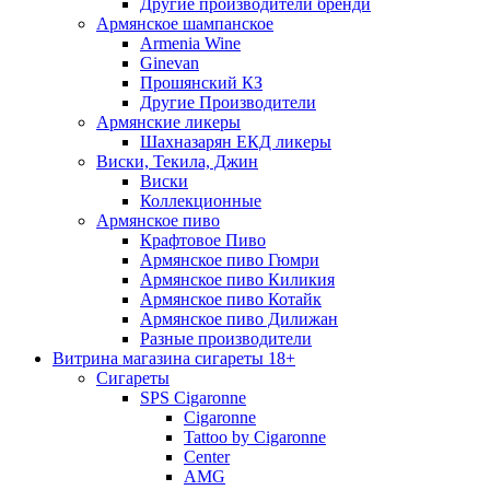
Другие производители бренди
Армянское шампанское
Armenia Wine
Ginevan
Прошянский КЗ
Другие Производители
Армянские ликеры
Шахназарян ЕКД ликеры
Виски, Текила, Джин
Виски
Коллекционные
Армянское пиво
Крафтовое Пиво
Армянское пиво Гюмри
Армянское пиво Киликия
Армянское пиво Котайк
Армянское пиво Дилижан
Разные производители
Витрина магазина сигареты 18+
Cигареты
SPS Cigaronne
Сigaronne
Tattoo by Cigaronne
Center
AMG