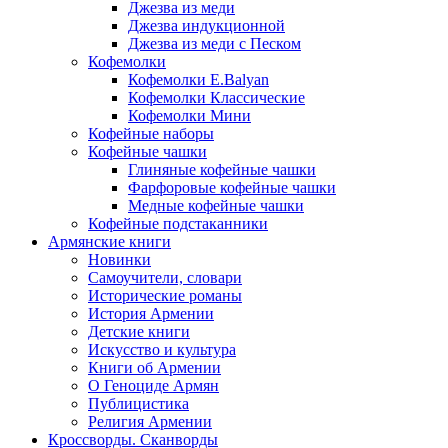
Джезва из меди
Джезва индукционной
Джезва из меди с Песком
Кофемолки
Кофемолки E.Balyan
Кофемолки Классические
Кофемолки Мини
Кофейные наборы
Кофейные чашки
Глиняные кофейные чашки
Фарфоровые кофейные чашки
Медные кофейные чашки
Кофейные подстаканники
Армянские книги
Новинки
Самоучители, словари
Исторические романы
История Армении
Детские книги
Иcкусство и культура
Книги об Армении
О Геноциде Армян
Публицистика
Религия Армении
Кроссворды. Сканворды