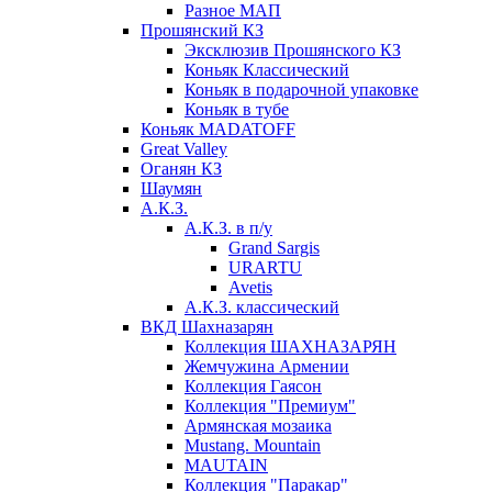
Разное МАП
Прошянский КЗ
Эксклюзив Прошянского КЗ
Коньяк Классический
Коньяк в подарочной упаковке
Коньяк в тубе
Коньяк MADATOFF
Great Valley
Оганян КЗ
Шаумян
А.К.З.
А.К.З. в п/у
Grand Sargis
URARTU
Avetis
А.К.З. классический
ВКД Шахназарян
Коллекция ШАХНАЗАРЯН
Жемчужина Армении
Коллекция Гаясон
Коллекция "Премиум"
Армянская мозаика
Mustang. Mountain
MAUTAIN
Коллекция "Паракар"