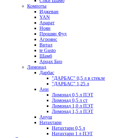
Соки Шамб
Компоты
Иджеван
YAN
Арарат
Ноян
Прошян Фуд
Агроянс
Витал
te Gusto
Шамб
Арцах Био
Лимонад
Дарбас
"ДАРБАС" 0,5 л в стекле
"ДАРБАС" 1,25 л
Ани
Лимонад 0,5 л ПЭТ
Лимонад 0,5 л ст
Лимонад 1,0 л ПЭТ
Лимонад 1,5 л ПЭТ
Ануш
Натахтари
Натахтари 0,5 л
Натахтари 1 л ПЭТ