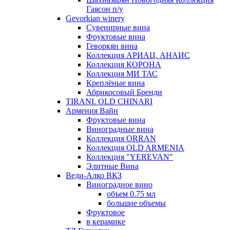
Гаясон п/у
Gevorkian winery
Сувенирные вина
Фруктовые вина
Геворкян вина
Коллекция АРИАЦ. АНАИС
Коллекция КОРОНА
Коллекция МИ ТАС
Креплёные вина
Абрикосовый Бренди
TIRANI. OLD CHINARI
Армения Вайн
Фруктовые вина
Виноградные вина
Коллекция ORRAN
Коллекция OLD ARMENIA
Коллекция "YEREVAN"
Элитные Вина
Веди-Алко ВКЗ
Виноградное вино
объем 0.75 мл
большие объемы
Фруктовое
в керамике