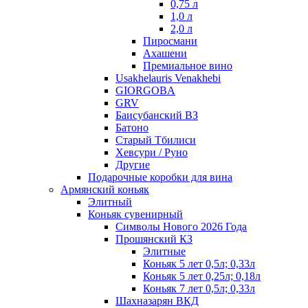
0,75 л
1,0 л
2,0 л
Пиросмани
Ахашени
Премиальное вино
Usakhelauris Venakhebi
GIORGOBA
GRV
Баисубанский ВЗ
Батоно
Старый Тбилиси
Хевсури / Руно
Другие
Подарочные коробки для вина
Армянский коньяк
Элитный
Коньяк сувенирный
Символы Нового 2026 Года
Прошянский КЗ
Элитные
Коньяк 5 лет 0,5л; 0,33л
Коньяк 5 лет 0,25л; 0,18л
Коньяк 7 лет 0,5л; 0,33л
Шахназарян ВКД