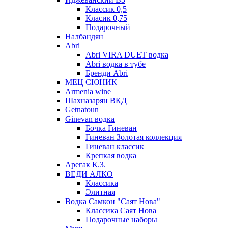
Классик 0,5
Класик 0,75
Подарочный
Налбандян
Abri
Abri VIRA DUET водка
Abri водка в тубе
Бренди Abri
МЕЦ СЮНИК
Armenia wine
Шахназарян ВКД
Getnatoun
Ginevan водка
Бочка Гиневан
Гиневан Золотая коллекция
Гиневан классик
Крепкая водка
Арегак К.З.
ВЕДИ АЛКО
Классика
Элитная
Водка Самкон "Саят Нова"
Классика Саят Нова
Подарочные наборы