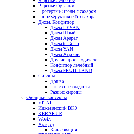
Варенье лечебное
Варенье Органик
Протёртые Ягоды с сахаром
Пюре Фруктовое без сахара
Джем. Конфитюр
Джем IJEVAN
Джем Шамб
Джем Арарат
Джем te Gusto
Джем YAN
Джем Агроянс
Другие производители
Конфитюр лечебный
Джем FRUIT LAND
Сиропы
Дошаб
Полезные сладости
Разные сиропы
Овощные консервы
VITAL
Иджеванский ВКЗ
KERAKUR
Wosky
Артфуд
Консервация