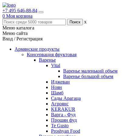
+7 495 646-88-84
0
Моя корзина
x
Меню каталога
Меню сайта
Вход / Регистрация
Армянские продукты
Консервация фруктовая
Варенье
Vital
Варенье маленький объем
Варенье большой объем
Иджеван
Ноян
Шамб
Сады Арагаца
Агроянс
KERAKUR
Варга - Фуд
Прошян фуд
Te Gusto
Proshyan Food