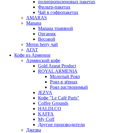
полипропиленовых пакетах
Фильтр-пакетах
Чай в гофропакетах
AMARAS
Manana
Manana травяной
Органик
Весовой
Meron berry чай
АГАТ
Кофе из Армении
Армянский кофе
Gold Ararat Product
ROYAL ARMENIA
Молотый Роял
Роял в зёрнах
Роял растворимый
JEZVA
Кофе "Le Café Paris"
Coffee Grounds
HALDI.CO
KAFFA
My Coff
Другие производители
Джезва