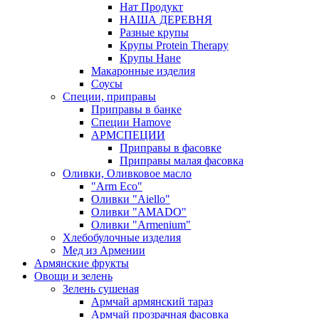
Нат Продукт
НАША ДЕРЕВНЯ
Разные крупы
Крупы Protein Therapy
Крупы Нане
Макаронные изделия
Соусы
Специи, приправы
Приправы в банке
Специи Hamove
АРМСПЕЦИИ
Приправы в фасовке
Приправы малая фасовка
Оливки, Оливковое масло
"Arm Eco"
Оливки "Aiello"
Оливки "AMADO"
Оливки "Armenium"
Хлебобулочные изделия
Мед из Армении
Армянские фрукты
Овощи и зелень
Зелень сушеная
Армчай армянский тараз
Армчай прозрачная фасовка