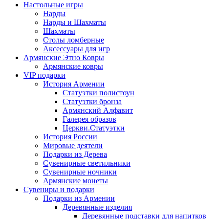
Настольные игры
Нарды
Нарды и Шахматы
Шахматы
Столы ломберные
Аксессуары для игр
Армянские Этно Ковры
Армянские ковры
VIP подарки
История Армении
Статуэтки полистоун
Статуэтки бронза
Армянский Алфавит
Галерея образов
Церкви.Статуэтки
История России
Мировые деятели
Подарки из Дерева
Сувенирные светильники
Сувенирные ночники
Армянские монеты
Сувениры и подарки
Подарки из Армении
Деревянные изделия
Деревянные подставки для напитков