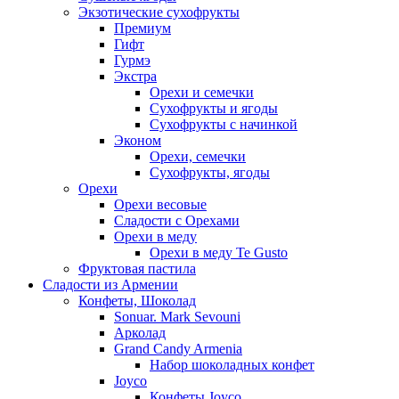
Экзотические сухофрукты
Премиум
Гифт
Гурмэ
Экстра
Орехи и семечки
Сухофрукты и ягоды
Сухофрукты с начинкой
Эконом
Орехи, семечки
Сухофрукты, ягоды
Орехи
Орехи весовые
Сладости с Орехами
Орехи в меду
Орехи в меду Te Gusto
Фруктовая пастила
Сладости из Армении
Конфеты, Шоколад
Sonuar. Mark Sevouni
Арколад
Grand Candy Armenia
Набор шоколадных конфет
Joyco
Конфеты Joyco