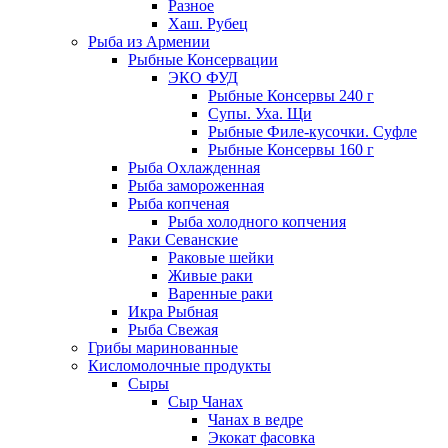
Разное
Хаш. Рубец
Рыба из Армении
Рыбные Консервации
ЭКО ФУД
Рыбные Консервы 240 г
Супы. Уха. Щи
Рыбные Филе-кусочки. Суфле
Рыбные Консервы 160 г
Рыба Охлажденная
Рыба замороженная
Рыба копченая
Рыба холодного копчения
Раки Севанские
Раковые шейки
Живые раки
Варенные раки
Икра Рыбная
Рыба Свежая
Грибы маринованные
Кисломолочные продукты
Сыры
Сыр Чанах
Чанах в ведре
Экокат фасовка