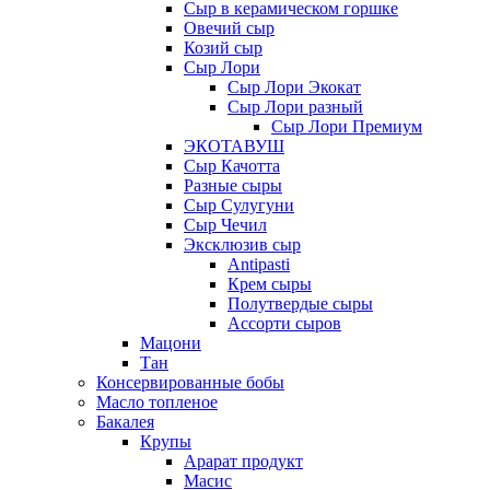
Сыр в керамическом горшке
Овечий сыр
Козий сыр
Сыр Лори
Сыр Лори Экокат
Сыр Лори разный
Сыр Лори Премиум
ЭКОТАВУШ
Сыр Качотта
Разные сыры
Сыр Сулугуни
Сыр Чечил
Эксклюзив сыр
Antipasti
Крем сыры
Полутвердые сыры
Ассорти сыров
Мацони
Тан
Консервированные бобы
Масло топленое
Бакалея
Крупы
Арарат продукт
Масис