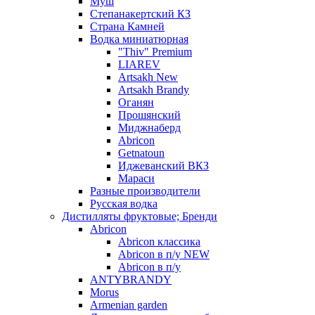
Муш
Степанакертский КЗ
Страна Камней
Водка миниатюрная
"Thiv" Premium
LIAREV
Artsakh New
Artsakh Brandy
Оганян
Прошянский
Миджнаберд
Abricon
Getnatoun
Иджеванский ВКЗ
Мараси
Разные производители
Русская водка
Дистилляты фруктовые; Бренди
Abricon
Abricon классика
Abricon в п/у NEW
Abricon в п/у
ANTYBRANDY
Morus
Armenian garden