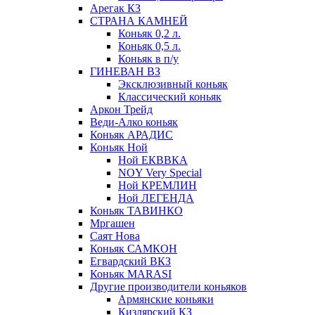
Арегак КЗ
СТРАНА КАМНЕЙ
Коньяк 0,2 л.
Коньяк 0,5 л.
Коньяк в п/у
ГИНЕВАН ВЗ
Эксклюзивный коньяк
Классический коньяк
Аркон Трейд
Веди-Алко коньяк
Коньяк АРАДИС
Коньяк Ной
Ной ЕКВВКА
NOY Very Special
Ной КРЕМЛИН
Ной ЛЕГЕНДА
Коньяк ТАВИНКО
Мргашен
Саят Нова
Коньяк САМКОН
Егвардский ВКЗ
Коньяк MARASI
Другие производители коньяков
Армянские коньяки
Кизлярский КЗ