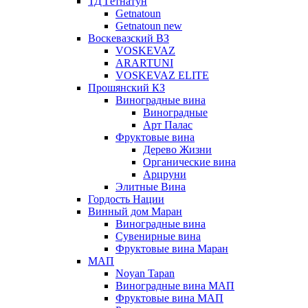
ТД Гетнатун
Getnatoun
Getnatoun new
Воскевазский ВЗ
VOSKEVAZ
ARARTUNI
VOSKEVAZ ELITE
Прошянский КЗ
Виноградные вина
Виноградные
Арт Палас
Фруктовые вина
Дерево Жизни
Органические вина
Арцруни
Элитные Вина
Гордость Нации
Винный дом Маран
Виноградные вина
Сувенирные вина
Фруктовые вина Маран
МАП
Noyan Tapan
Виноградные вина МАП
Фруктовые вина МАП