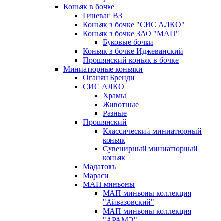
Коньяк в бочке
Гиневан ВЗ
Коньяк в бочке "СИС АЛКО"
Коньяк в бочке ЗАО "МАП"
Буковые бочки
Коньяк в бочке Иджеванский
Прошянский коньяк в бочке
Миниатюрные коньяки
Оганян Бренди
СИС АЛКО
Храмы
Животные
Разные
Прошянский
Классический миниатюрный
коньяк
Сувенирный миниатюрный
коньяк
Мадатовъ
Мараси
МАП миньоны
МАП миньоны коллекция
"Айвазовский"
МАП миньоны коллекция
"АРАМЭ"