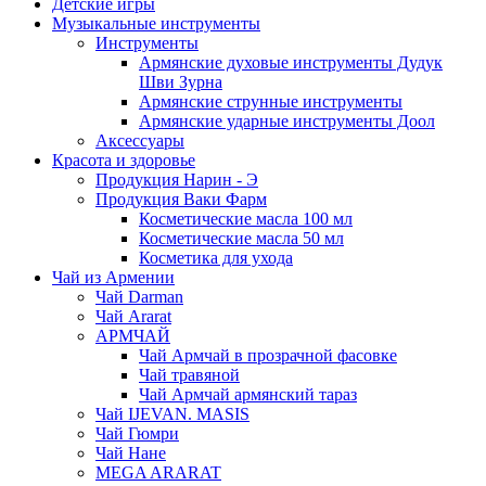
Детские игры
Музыкальные инструменты
Инструменты
Армянские духовые инструменты Дудук
Шви Зурна
Армянские струнные инструменты
Армянские ударные инструменты Доол
Аксессуары
Красота и здоровье
Продукция Нарин - Э
Продукция Ваки Фарм
Косметические масла 100 мл
Косметические масла 50 мл
Косметика для ухода
Чай из Армении
Чай Darman
Чай Ararat
АРМЧАЙ
Чай Армчай в прозрачной фасовке
Чай травяной
Чай Армчай армянский тараз
Чай IJEVAN. MASIS
Чай Гюмри
Чай Нане
MEGA ARARAT