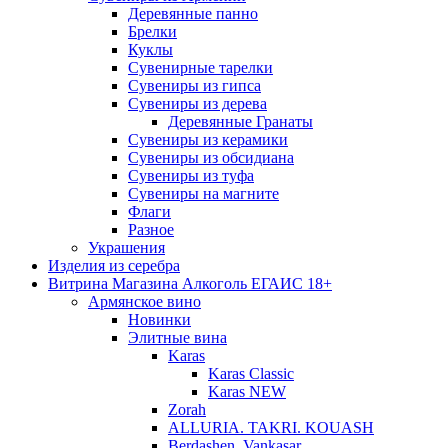
Деревянные панно
Брелки
Куклы
Сувенирные тарелки
Сувениры из гипса
Сувениры из дерева
Деревянные Гранаты
Сувениры из керамики
Сувениры из обсидиана
Сувениры из туфа
Сувениры на магните
Флаги
Разное
Украшения
Изделия из серебра
Витрина Магазина Алкоголь ЕГАИС 18+
Армянское вино
Новинки
Элитные вина
Karas
Karas Classic
Karas NEW
Zorah
ALLURIA. TAKRI. KOUASH
Berdashen. Vankasar