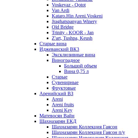
Voskevaz - Qotot
Van Ardi
Kataro.Hin Areni.Voskeni
Jraghatspanyan Winery
Old Bridge
Trinity - KOOR - Jan
Z'art, Tushpa, Keush
Старые вина
Иджеванский ВК3
Эксклюзивные вина
Виноградное
Большой объем
Вина 0,75 л
Старые
Сувенирные
Фруктовые
Аренийский ВЗ
Areni
Areni fruits
Areni Key
Матевосян Вайн
Шахназарян ЕКД
Шахназарян Коллекция Гаясон
Шахназарян Коллекция Гаясон п/у
Шахназарян Новогодняя Коллекция