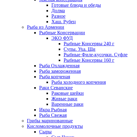
Готовые блюда и обеды
Долма
Разное
Хаш. Рубец
Рыба из Армении
Рыбные Консервации
ЭКО ФУД
Рыбные Консервы 240 г
Супы. Уха. Щи
Рыбные Филе-кусочки. Суфле
Рыбные Консервы 160 г
Рыба Охлажденная
Рыба замороженная
Рыба копченая
Рыба холодного копчения
Раки Севанские
Раковые шейки
Живые раки
Варенные раки
Икра Рыбная
Рыба Свежая
Грибы маринованные
Кисломолочные продукты
Сыры