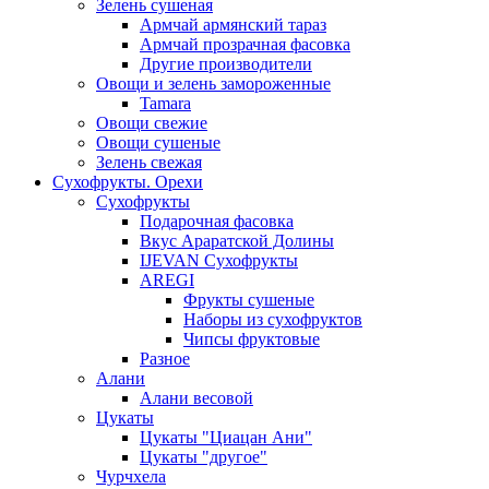
Зелень сушеная
Армчай армянский тараз
Армчай прозрачная фасовка
Другие производители
Овощи и зелень замороженные
Tamara
Овощи свежие
Овощи сушеные
Зелень свежая
Сухофрукты. Орехи
Сухофрукты
Подарочная фасовка
Вкус Араратской Долины
IJEVAN Сухофрукты
AREGI
Фрукты сушеные
Наборы из сухофруктов
Чипсы фруктовые
Разное
Алани
Алани весовой
Цукаты
Цукаты "Циацан Ани"
Цукаты "другое"
Чурчхела