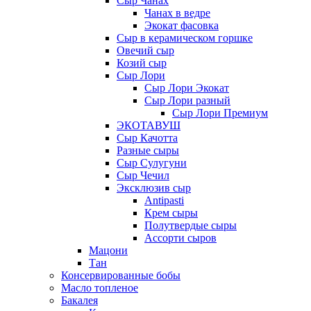
Сыр Чанах
Чанах в ведре
Экокат фасовка
Сыр в керамическом горшке
Овечий сыр
Козий сыр
Сыр Лори
Сыр Лори Экокат
Сыр Лори разный
Сыр Лори Премиум
ЭКОТАВУШ
Сыр Качотта
Разные сыры
Сыр Сулугуни
Сыр Чечил
Эксклюзив сыр
Antipasti
Крем сыры
Полутвердые сыры
Ассорти сыров
Мацони
Тан
Консервированные бобы
Масло топленое
Бакалея