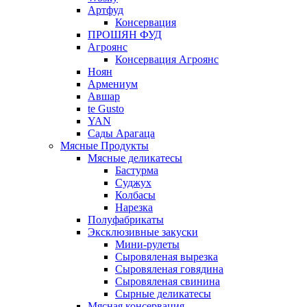
Артфуд
Консервация
ПРОШЯН ФУД
Агроянс
Консервация Агроянс
Ноян
Армениум
Авшар
te Gusto
YAN
Сады Арагаца
Мясные Продукты
Мясные деликатесы
Бастурма
Суджух
Колбасы
Нарезка
Полуфабрикаты
Эксклюзивные закуски
Мини-рулеты
Сыровяленая вырезка
Сыровяленая говядина
Сыровяленая свинина
Сырные деликатесы
Мясная консервация