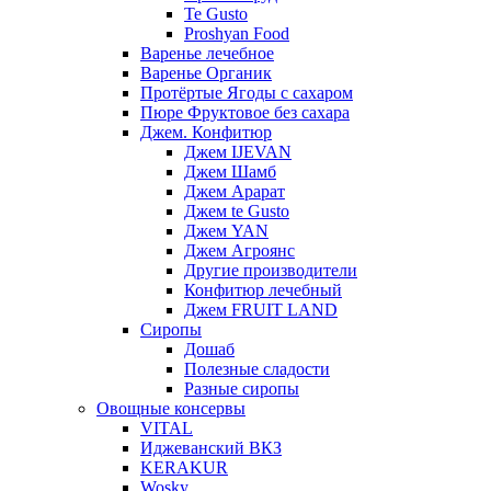
Te Gusto
Proshyan Food
Варенье лечебное
Варенье Органик
Протёртые Ягоды с сахаром
Пюре Фруктовое без сахара
Джем. Конфитюр
Джем IJEVAN
Джем Шамб
Джем Арарат
Джем te Gusto
Джем YAN
Джем Агроянс
Другие производители
Конфитюр лечебный
Джем FRUIT LAND
Сиропы
Дошаб
Полезные сладости
Разные сиропы
Овощные консервы
VITAL
Иджеванский ВКЗ
KERAKUR
Wosky