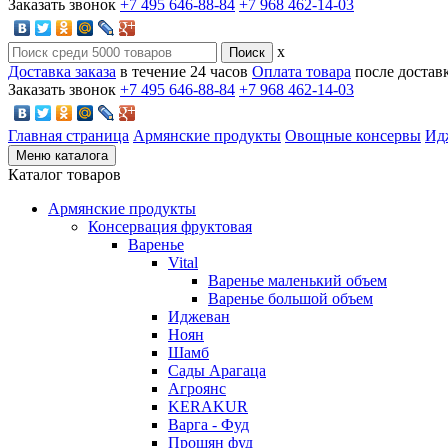
Заказать звонок
+7 495 646-88-84
+7 968 462-14-03
x
Доставка заказа
в течение 24 часов
Оплата товара
после достав
Заказать звонок
+7 495 646-88-84
+7 968 462-14-03
Главная страница
Армянские продукты
Овощные консервы
Ид
Меню каталога
Каталог товаров
Армянские продукты
Консервация фруктовая
Варенье
Vital
Варенье маленький объем
Варенье большой объем
Иджеван
Ноян
Шамб
Сады Арагаца
Агроянс
KERAKUR
Варга - Фуд
Прошян фуд