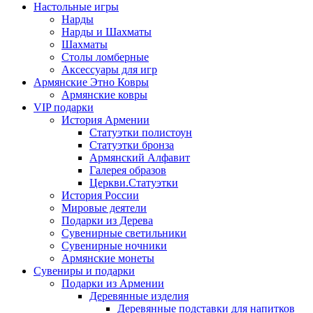
Настольные игры
Нарды
Нарды и Шахматы
Шахматы
Столы ломберные
Аксессуары для игр
Армянские Этно Ковры
Армянские ковры
VIP подарки
История Армении
Статуэтки полистоун
Статуэтки бронза
Армянский Алфавит
Галерея образов
Церкви.Статуэтки
История России
Мировые деятели
Подарки из Дерева
Сувенирные светильники
Сувенирные ночники
Армянские монеты
Сувениры и подарки
Подарки из Армении
Деревянные изделия
Деревянные подставки для напитков