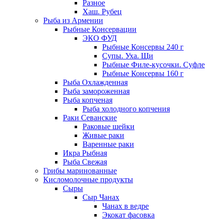
Разное
Хаш. Рубец
Рыба из Армении
Рыбные Консервации
ЭКО ФУД
Рыбные Консервы 240 г
Супы. Уха. Щи
Рыбные Филе-кусочки. Суфле
Рыбные Консервы 160 г
Рыба Охлажденная
Рыба замороженная
Рыба копченая
Рыба холодного копчения
Раки Севанские
Раковые шейки
Живые раки
Варенные раки
Икра Рыбная
Рыба Свежая
Грибы маринованные
Кисломолочные продукты
Сыры
Сыр Чанах
Чанах в ведре
Экокат фасовка