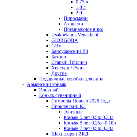
0,75 л
1,0 л
2,0 л
Пиросмани
Ахашени
Премиальное вино
Usakhelauris Venakhebi
GIORGOBA
GRV
Баисубанский ВЗ
Батоно
Старый Тбилиси
Хевсури / Руно
Другие
Подарочные коробки для вина
Армянский коньяк
Элитный
Коньяк сувенирный
Символы Нового 2026 Года
Прошянский КЗ
Элитные
Коньяк 5 лет 0,5л; 0,33л
Коньяк 5 лет 0,25л; 0,18л
Коньяк 7 лет 0,5л; 0,33л
Шахназарян ВКД