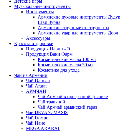
Детские игры
Музыкальные инструменты
Инструменты
Армянские духовые инструменты Дудук
Шви Зурна
Армянские струнные инструменты
Армянские ударные инструменты Доол
Аксессуары
Красота и здоровье
Продукция Нарин - Э
Продукция Ваки Фарм
Косметические масла 100 мл
Косметические масла 50 мл
Косметика для ухода
Чай из Армении
Чай Darman
Чай Ararat
АРМЧАЙ
Чай Армчай в прозрачной фасовке
Чай травяной
Чай Армчай армянский тараз
Чай IJEVAN. MASIS
Чай Гюмри
Чай Нане
MEGA ARARAT