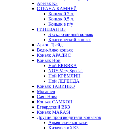
Арегак КЗ
СТРАНА КАМНЕЙ
Коньяк 0,2 л.
Коньяк 0,5 л.
Коньяк в п/у
ГИНЕВАН ВЗ
Эксклюзивный коньяк
Классический коньяк
Аркон Трейд
Веди-Алко коньяк
Коньяк АРАДИС
Коньяк Ной
Ной ЕКВВКА
NOY Very Special
Ной КРЕМЛИН
Ной ЛЕГЕНДА
Коньяк ТАВИНКО
Мргашен
Саят Нова
Коньяк САМКОН
Егвардский ВКЗ
Коньяк MARASI
Другие производители коньяков
Армянские коньяки
Кизлярский КЗ