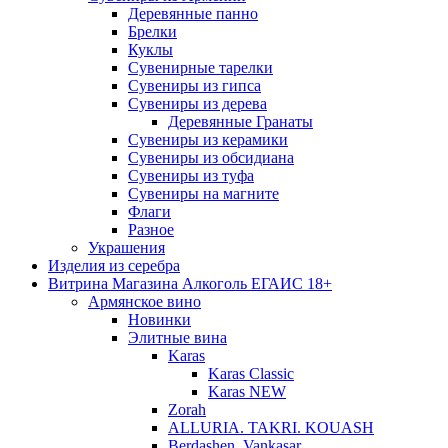
Деревянные панно
Брелки
Куклы
Сувенирные тарелки
Сувениры из гипса
Сувениры из дерева
Деревянные Гранаты
Сувениры из керамики
Сувениры из обсидиана
Сувениры из туфа
Сувениры на магните
Флаги
Разное
Украшения
Изделия из серебра
Витрина Магазина Алкоголь ЕГАИС 18+
Армянское вино
Новинки
Элитные вина
Karas
Karas Classic
Karas NEW
Zorah
ALLURIA. TAKRI. KOUASH
Berdashen. Vankasar