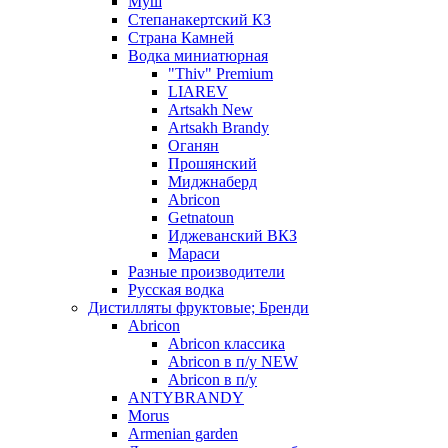
Муш
Степанакертский КЗ
Страна Камней
Водка миниатюрная
"Thiv" Premium
LIAREV
Artsakh New
Artsakh Brandy
Оганян
Прошянский
Миджнаберд
Abricon
Getnatoun
Иджеванский ВКЗ
Мараси
Разные производители
Русская водка
Дистилляты фруктовые; Бренди
Abricon
Abricon классика
Abricon в п/у NEW
Abricon в п/у
ANTYBRANDY
Morus
Armenian garden