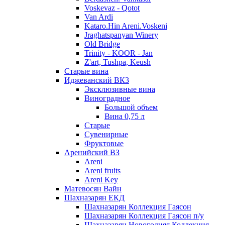
Voskevaz - Qotot
Van Ardi
Kataro.Hin Areni.Voskeni
Jraghatspanyan Winery
Old Bridge
Trinity - KOOR - Jan
Z'art, Tushpa, Keush
Старые вина
Иджеванский ВК3
Эксклюзивные вина
Виноградное
Большой объем
Вина 0,75 л
Старые
Сувенирные
Фруктовые
Аренийский ВЗ
Areni
Areni fruits
Areni Key
Матевосян Вайн
Шахназарян ЕКД
Шахназарян Коллекция Гаясон
Шахназарян Коллекция Гаясон п/у
Шахназарян Новогодняя Коллекция