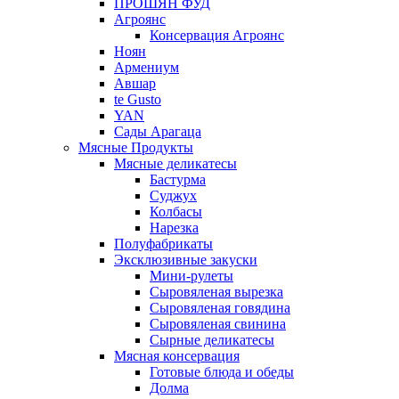
ПРОШЯН ФУД
Агроянс
Консервация Агроянс
Ноян
Армениум
Авшар
te Gusto
YAN
Сады Арагаца
Мясные Продукты
Мясные деликатесы
Бастурма
Суджух
Колбасы
Нарезка
Полуфабрикаты
Эксклюзивные закуски
Мини-рулеты
Сыровяленая вырезка
Сыровяленая говядина
Сыровяленая свинина
Сырные деликатесы
Мясная консервация
Готовые блюда и обеды
Долма