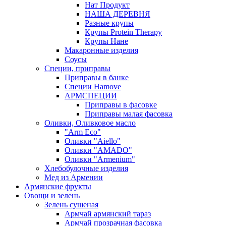
Нат Продукт
НАША ДЕРЕВНЯ
Разные крупы
Крупы Protein Therapy
Крупы Нане
Макаронные изделия
Соусы
Специи, приправы
Приправы в банке
Специи Hamove
АРМСПЕЦИИ
Приправы в фасовке
Приправы малая фасовка
Оливки, Оливковое масло
"Arm Eco"
Оливки "Aiello"
Оливки "AMADO"
Оливки "Armenium"
Хлебобулочные изделия
Мед из Армении
Армянские фрукты
Овощи и зелень
Зелень сушеная
Армчай армянский тараз
Армчай прозрачная фасовка