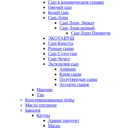
Сыр в керамическом горшке
Овечий сыр
Козий сыр
Сыр Лори
Сыр Лори Экокат
Сыр Лори разный
Сыр Лори Премиум
ЭКОТАВУШ
Сыр Качотта
Разные сыры
Сыр Сулугуни
Сыр Чечил
Эксклюзив сыр
Antipasti
Крем сыры
Полутвердые сыры
Ассорти сыров
Мацони
Тан
Консервированные бобы
Масло топленое
Бакалея
Крупы
Арарат продукт
Масис