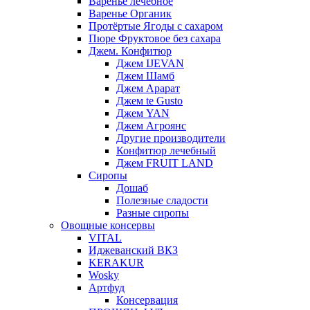
Варенье лечебное
Варенье Органик
Протёртые Ягоды с сахаром
Пюре Фруктовое без сахара
Джем. Конфитюр
Джем IJEVAN
Джем Шамб
Джем Арарат
Джем te Gusto
Джем YAN
Джем Агроянс
Другие производители
Конфитюр лечебный
Джем FRUIT LAND
Сиропы
Дошаб
Полезные сладости
Разные сиропы
Овощные консервы
VITAL
Иджеванский ВКЗ
KERAKUR
Wosky
Артфуд
Консервация