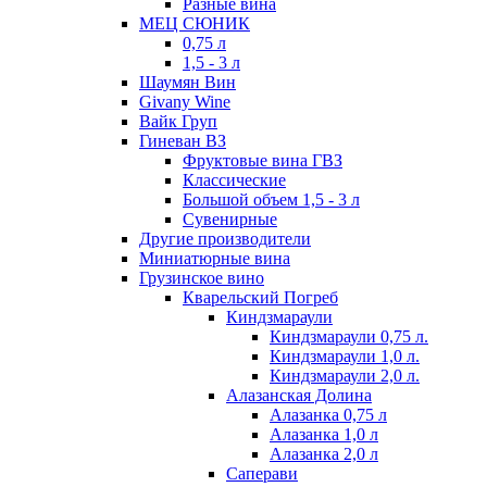
Разные вина
МЕЦ СЮНИК
0,75 л
1,5 - 3 л
Шаумян Вин
Givany Wine
Вайк Груп
Гиневан ВЗ
Фруктовые вина ГВЗ
Классические
Большой объем 1,5 - 3 л
Сувенирные
Другие производители
Миниатюрные вина
Грузинское вино
Кварельский Погреб
Киндзмараули
Киндзмараули 0,75 л.
Киндзмараули 1,0 л.
Киндзмараули 2,0 л.
Алазанская Долина
Алазанка 0,75 л
Алазанка 1,0 л
Алазанка 2,0 л
Саперави