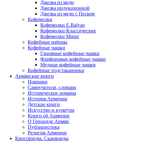
Джезва из меди
Джезва индукционной
Джезва из меди с Песком
Кофемолки
Кофемолки E.Balyan
Кофемолки Классические
Кофемолки Мини
Кофейные наборы
Кофейные чашки
Глиняные кофейные чашки
Фарфоровые кофейные чашки
Медные кофейные чашки
Кофейные подстаканники
Армянские книги
Новинки
Самоучители, словари
Исторические романы
История Армении
Детские книги
Иcкусство и культура
Книги об Армении
О Геноциде Армян
Публицистика
Религия Армении
Кроссворды. Сканворды