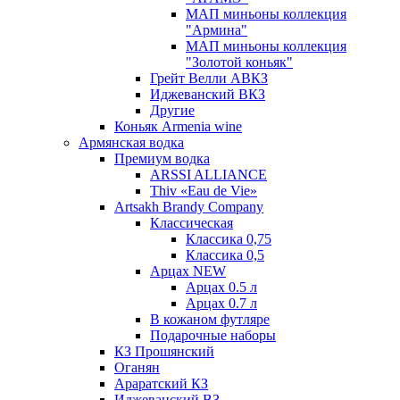
МАП миньоны коллекция
"Армина"
МАП миньоны коллекция
"Золотой коньяк"
Грейт Велли АВКЗ
Иджеванский ВКЗ
Другие
Коньяк Armenia wine
Армянская водка
Премиум водка
ARSSI ALLIANCE
Thiv «Eau de Vie»
Artsakh Brandy Company
Классическая
Классика 0,75
Классика 0,5
Арцах NEW
Арцах 0.5 л
Арцах 0.7 л
В кожаном футляре
Подарочные наборы
КЗ Прошянский
Оганян
Араратский КЗ
Иджеванский ВЗ