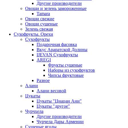
Другие производители
Овощи и зелень замороженные
Tamara
Овощи свежие
Овощи сушеные
Зелень свежая
Сухофрукты. Орехи
Сухофрукты
Подарочная фасовка
Вкус Араратской Долины
IJEVAN Сухофрукты
AREGI
Фрукты сушеные
Наборы из сухофруктов
Чипсы фруктовые
Разное
Алани
Алани весовой
Цукаты
Цукаты "Циацан Ани"
Цукаты "другое"
Чурчхела
Другие производители
Чурчела Дары Армении
Сушеные ягоды