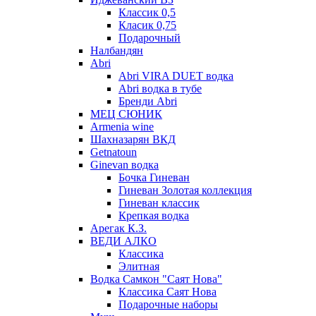
Классик 0,5
Класик 0,75
Подарочный
Налбандян
Abri
Abri VIRA DUET водка
Abri водка в тубе
Бренди Abri
МЕЦ СЮНИК
Armenia wine
Шахназарян ВКД
Getnatoun
Ginevan водка
Бочка Гиневан
Гиневан Золотая коллекция
Гиневан классик
Крепкая водка
Арегак К.З.
ВЕДИ АЛКО
Классика
Элитная
Водка Самкон "Саят Нова"
Классика Саят Нова
Подарочные наборы