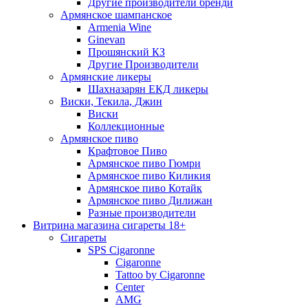
Другие производители бренди
Армянское шампанское
Armenia Wine
Ginevan
Прошянский КЗ
Другие Производители
Армянские ликеры
Шахназарян ЕКД ликеры
Виски, Текила, Джин
Виски
Коллекционные
Армянское пиво
Крафтовое Пиво
Армянское пиво Гюмри
Армянское пиво Киликия
Армянское пиво Котайк
Армянское пиво Дилижан
Разные производители
Витрина магазина сигареты 18+
Cигареты
SPS Cigaronne
Сigaronne
Tattoo by Cigaronne
Center
AMG