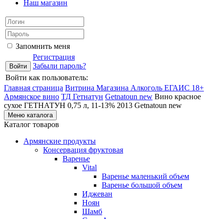
Наш магазин
Запомнить меня
Регистрация
Забыли пароль?
Войти как пользователь:
Главная страница
Витрина Магазина Алкоголь ЕГАИС 18+
Армянское вино
ТД Гетнатун
Getnatoun new
Вино красное
сухое ГЕТНАТУН 0,75 л, 11-13% 2013 Getnatoun new
Меню каталога
Каталог товаров
Армянские продукты
Консервация фруктовая
Варенье
Vital
Варенье маленький объем
Варенье большой объем
Иджеван
Ноян
Шамб