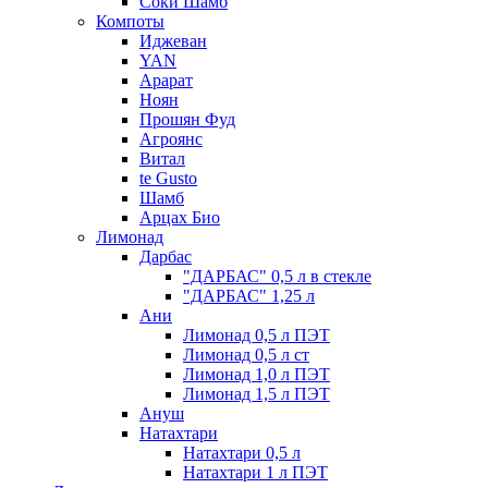
Соки Шамб
Компоты
Иджеван
YAN
Арарат
Ноян
Прошян Фуд
Агроянс
Витал
te Gusto
Шамб
Арцах Био
Лимонад
Дарбас
"ДАРБАС" 0,5 л в стекле
"ДАРБАС" 1,25 л
Ани
Лимонад 0,5 л ПЭТ
Лимонад 0,5 л ст
Лимонад 1,0 л ПЭТ
Лимонад 1,5 л ПЭТ
Ануш
Натахтари
Натахтари 0,5 л
Натахтари 1 л ПЭТ