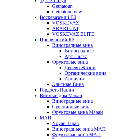
ТД Гетнатун
Getnatoun
Getnatoun new
Воскевазский ВЗ
VOSKEVAZ
ARARTUNI
VOSKEVAZ ELITE
Прошянский КЗ
Виноградные вина
Виноградные
Арт Палас
Фруктовые вина
Дерево Жизни
Органические вина
Арцруни
Элитные Вина
Гордость Нации
Винный дом Маран
Виноградные вина
Сувенирные вина
Фруктовые вина Маран
МАП
Noyan Tapan
Виноградные вина МАП
Фруктовые вина МАП