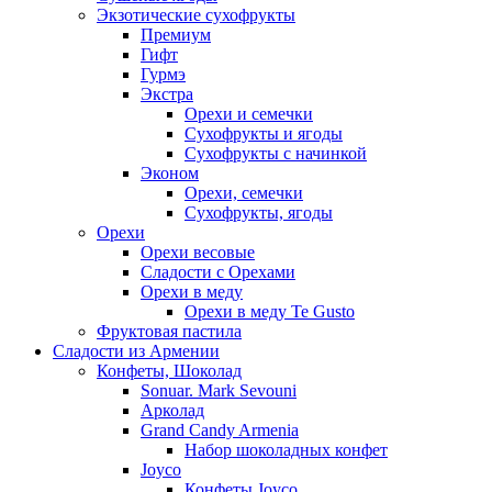
Экзотические сухофрукты
Премиум
Гифт
Гурмэ
Экстра
Орехи и семечки
Сухофрукты и ягоды
Сухофрукты с начинкой
Эконом
Орехи, семечки
Сухофрукты, ягоды
Орехи
Орехи весовые
Сладости с Орехами
Орехи в меду
Орехи в меду Te Gusto
Фруктовая пастила
Сладости из Армении
Конфеты, Шоколад
Sonuar. Mark Sevouni
Арколад
Grand Candy Armenia
Набор шоколадных конфет
Joyco
Конфеты Joyco