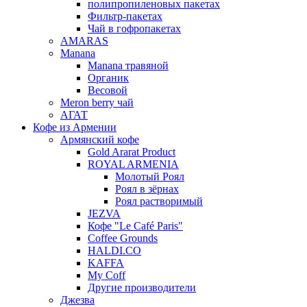
полипропиленовых пакетах
Фильтр-пакетах
Чай в гофропакетах
AMARAS
Manana
Manana травяной
Органик
Весовой
Meron berry чай
АГАТ
Кофе из Армении
Армянский кофе
Gold Ararat Product
ROYAL ARMENIA
Молотый Роял
Роял в зёрнах
Роял растворимый
JEZVA
Кофе "Le Café Paris"
Coffee Grounds
HALDI.CO
KAFFA
My Coff
Другие производители
Джезва