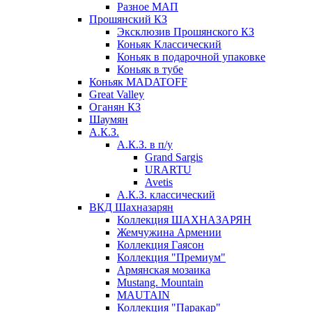
Разное МАП
Прошянский КЗ
Эксклюзив Прошянского КЗ
Коньяк Классический
Коньяк в подарочной упаковке
Коньяк в тубе
Коньяк MADATOFF
Great Valley
Оганян КЗ
Шаумян
А.К.З.
А.К.З. в п/у
Grand Sargis
URARTU
Avetis
А.К.З. классический
ВКД Шахназарян
Коллекция ШАХНАЗАРЯН
Жемчужина Армении
Коллекция Гаясон
Коллекция "Премиум"
Армянская мозаика
Mustang. Mountain
MAUTAIN
Коллекция "Паракар"