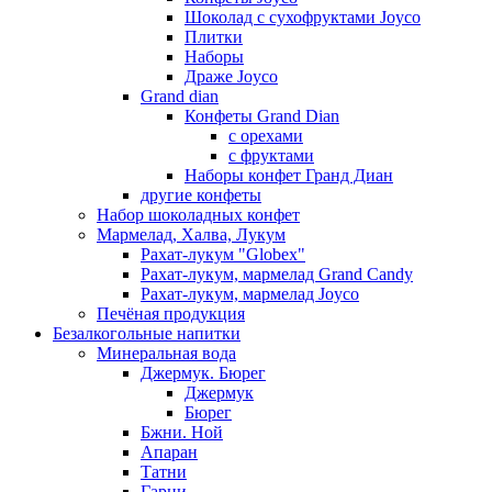
Шоколад с сухофруктами Joyco
Плитки
Наборы
Драже Joyco
Grand dian
Конфеты Grand Dian
с орехами
с фруктами
Наборы конфет Гранд Диан
другие конфеты
Набор шоколадных конфет
Мармелад, Халва, Лукум
Рахат-лукум "Globex"
Рахат-лукум, мармелад Grand Candy
Рахат-лукум, мармелад Joyco
Печёная продукция
Безалкогольные напитки
Минеральная вода
Джермук. Бюрег
Джермук
Бюрег
Бжни. Ной
Апаран
Татни
Гарни