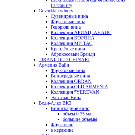
Гаясон п/у
Gevorkian winery
Сувенирные вина
Фруктовые вина
Геворкян вина
Коллекция АРИАЦ. АНАИС
Коллекция КОРОНА
Коллекция МИ ТАС
Креплёные вина
Абрикосовый Бренди
TIRANI. OLD CHINARI
Армения Вайн
Фруктовые вина
Виноградные вина
Коллекция ORRAN
Коллекция OLD ARMENIA
Коллекция "YEREVAN"
Элитные Вина
Веди-Алко ВКЗ
Виноградное вино
объем 0.75 мл
большие объемы
Фруктовое
в керамике