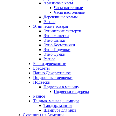
Армянские часы
Часы настенные
Часы настольные
Деревянные храмы
Разное
Этнические товары
Этнические скатерти
Этно жилетки
Этно шапка
Этно Косметички
Этно Подушки
Этно Сумки
Разное
Бочки деревянные
Браслеты
Панно Декоративное
Подарочные мешочки
Подвески
Подвески в машину
Подвески из дерева
Разное
Тандыр, мангал, шампура
Тандыр, мангал
Шампура для мяса
Сувениры из Армении