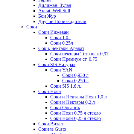
Дилижан. Зулал
Ararat. Well Still
Бон Жур
Другие Производители
Соки
Соки Иджеван
Соки 1.0л
Соки 0.25л
Соки, нектары Арарат
Соки нектары Тетрапак 0,97
Соки Премиум ст. 0,75
Соки SIS Натурал
Соки YAN
Соки 0,930 л
Соки 0,250 л
Соки SIS 1,6 л.
Соки Ноян
Соки и Нектары Ноян 1,0 л
Соки и Нектары 0,2 л
Соки Органик
Соки Ноян 0,75 л стекло
Соки Ноян 0,25 л стекло
Соки Витал
Соки te Gusto