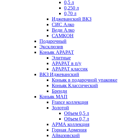
0,5 л
0,250 л
0,70 л
Иджеванский ВКЗ
СИС Алко
Веди Алко
САМКОН
Подарочный
Эксклюзив
Коньяк АРАРАТ
Элитные
АРАРАТ в п/у
АРАРАТ классик
ВКЗ Иджеванский
Коньяк в подарочной упаковке
Коньяк Классический
Бренди
Коньяк МАП
France коллекция
Золотой
Объем 0,5 л
Объем 0,7 л
АРМА коллекция
Горная Армения
Айвазовский