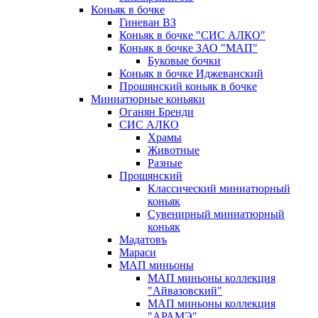
Коньяк в бочке
Гиневан ВЗ
Коньяк в бочке "СИС АЛКО"
Коньяк в бочке ЗАО "МАП"
Буковые бочки
Коньяк в бочке Иджеванский
Прошянский коньяк в бочке
Миниатюрные коньяки
Оганян Бренди
СИС АЛКО
Храмы
Животные
Разные
Прошянский
Классический миниатюрный
коньяк
Сувенирный миниатюрный
коньяк
Мадатовъ
Мараси
МАП миньоны
МАП миньоны коллекция
"Айвазовский"
МАП миньоны коллекция
"АРАМЭ"