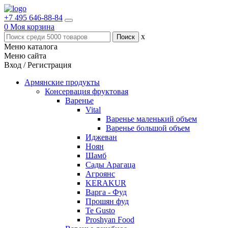
+7 495 646-88-84
0
Моя корзина
x
Меню каталога
Меню сайта
Вход / Регистрация
Армянские продукты
Консервация фруктовая
Варенье
Vital
Варенье маленький объем
Варенье большой объем
Иджеван
Ноян
Шамб
Сады Арагаца
Агроянс
KERAKUR
Варга - Фуд
Прошян фуд
Te Gusto
Proshyan Food