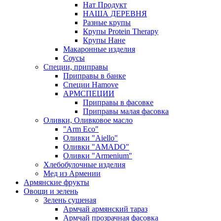
Нат Продукт
НАША ДЕРЕВНЯ
Разные крупы
Крупы Protein Therapy
Крупы Нане
Макаронные изделия
Соусы
Специи, приправы
Приправы в банке
Специи Hamove
АРМСПЕЦИИ
Приправы в фасовке
Приправы малая фасовка
Оливки, Оливковое масло
"Arm Eco"
Оливки "Aiello"
Оливки "AMADO"
Оливки "Armenium"
Хлебобулочные изделия
Мед из Армении
Армянские фрукты
Овощи и зелень
Зелень сушеная
Армчай армянский тараз
Армчай прозрачная фасовка