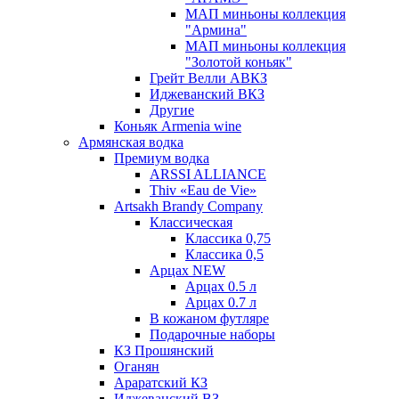
МАП миньоны коллекция
"Армина"
МАП миньоны коллекция
"Золотой коньяк"
Грейт Велли АВКЗ
Иджеванский ВКЗ
Другие
Коньяк Armenia wine
Армянская водка
Премиум водка
ARSSI ALLIANCE
Thiv «Eau de Vie»
Artsakh Brandy Company
Классическая
Классика 0,75
Классика 0,5
Арцах NEW
Арцах 0.5 л
Арцах 0.7 л
В кожаном футляре
Подарочные наборы
КЗ Прошянский
Оганян
Араратский КЗ
Иджеванский ВЗ