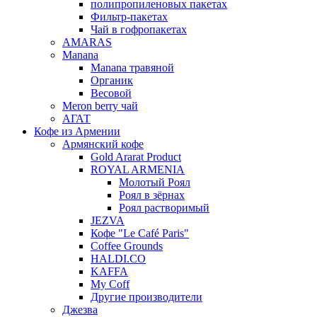
полипропиленовых пакетах
Фильтр-пакетах
Чай в гофропакетах
AMARAS
Manana
Manana травяной
Органик
Весовой
Meron berry чай
АГАТ
Кофе из Армении
Армянский кофе
Gold Ararat Product
ROYAL ARMENIA
Молотый Роял
Роял в зёрнах
Роял растворимый
JEZVA
Кофе "Le Café Paris"
Coffee Grounds
HALDI.CO
KAFFA
My Coff
Другие производители
Джезва