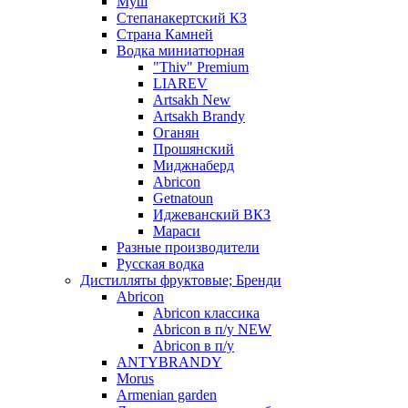
Муш
Степанакертский КЗ
Страна Камней
Водка миниатюрная
"Thiv" Premium
LIAREV
Artsakh New
Artsakh Brandy
Оганян
Прошянский
Миджнаберд
Abricon
Getnatoun
Иджеванский ВКЗ
Мараси
Разные производители
Русская водка
Дистилляты фруктовые; Бренди
Abricon
Abricon классика
Abricon в п/у NEW
Abricon в п/у
ANTYBRANDY
Morus
Armenian garden