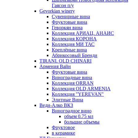
Гаясон п/у
Gevorkian winery
Сувенирные вина
Фруктовые вина
Геворкян вина
Коллекция АРИАЦ. АНАИС
Коллекция КОРОНА
Коллекция МИ ТАС
Креплёные вина
Абрикосовый Бренди
TIRANI. OLD CHINARI
Армения Вайн
Фруктовые вина
Виноградные вина
Коллекция ORRAN
Коллекция OLD ARMENIA
Коллекция "YEREVAN"
Элитные Вина
Веди-Алко ВКЗ
Виноградное вино
объем 0.75 мл
большие объемы
Фруктовое
в керамике