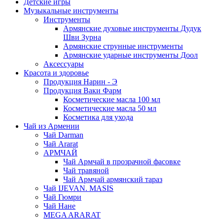
Детские игры
Музыкальные инструменты
Инструменты
Армянские духовые инструменты Дудук
Шви Зурна
Армянские струнные инструменты
Армянские ударные инструменты Доол
Аксессуары
Красота и здоровье
Продукция Нарин - Э
Продукция Ваки Фарм
Косметические масла 100 мл
Косметические масла 50 мл
Косметика для ухода
Чай из Армении
Чай Darman
Чай Ararat
АРМЧАЙ
Чай Армчай в прозрачной фасовке
Чай травяной
Чай Армчай армянский тараз
Чай IJEVAN. MASIS
Чай Гюмри
Чай Нане
MEGA ARARAT