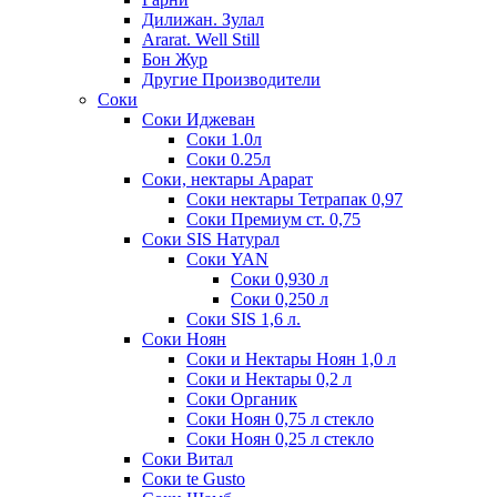
Дилижан. Зулал
Ararat. Well Still
Бон Жур
Другие Производители
Соки
Соки Иджеван
Соки 1.0л
Соки 0.25л
Соки, нектары Арарат
Соки нектары Тетрапак 0,97
Соки Премиум ст. 0,75
Соки SIS Натурал
Соки YAN
Соки 0,930 л
Соки 0,250 л
Соки SIS 1,6 л.
Соки Ноян
Соки и Нектары Ноян 1,0 л
Соки и Нектары 0,2 л
Соки Органик
Соки Ноян 0,75 л стекло
Соки Ноян 0,25 л стекло
Соки Витал
Соки te Gusto