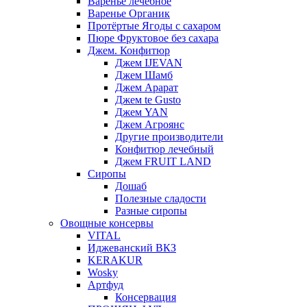
Варенье лечебное
Варенье Органик
Протёртые Ягоды с сахаром
Пюре Фруктовое без сахара
Джем. Конфитюр
Джем IJEVAN
Джем Шамб
Джем Арарат
Джем te Gusto
Джем YAN
Джем Агроянс
Другие производители
Конфитюр лечебный
Джем FRUIT LAND
Сиропы
Дошаб
Полезные сладости
Разные сиропы
Овощные консервы
VITAL
Иджеванский ВКЗ
KERAKUR
Wosky
Артфуд
Консервация