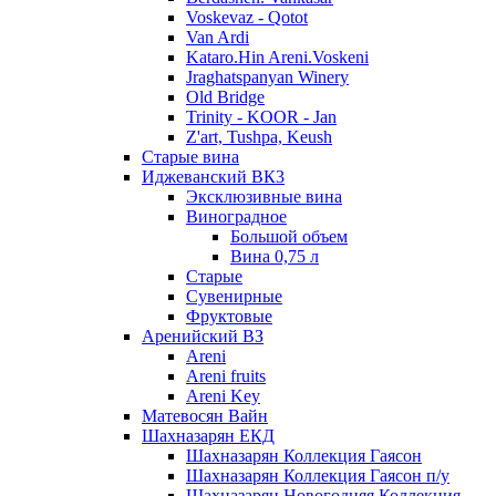
Voskevaz - Qotot
Van Ardi
Kataro.Hin Areni.Voskeni
Jraghatspanyan Winery
Old Bridge
Trinity - KOOR - Jan
Z'art, Tushpa, Keush
Старые вина
Иджеванский ВК3
Эксклюзивные вина
Виноградное
Большой объем
Вина 0,75 л
Старые
Сувенирные
Фруктовые
Аренийский ВЗ
Areni
Areni fruits
Areni Key
Матевосян Вайн
Шахназарян ЕКД
Шахназарян Коллекция Гаясон
Шахназарян Коллекция Гаясон п/у
Шахназарян Новогодняя Коллекция