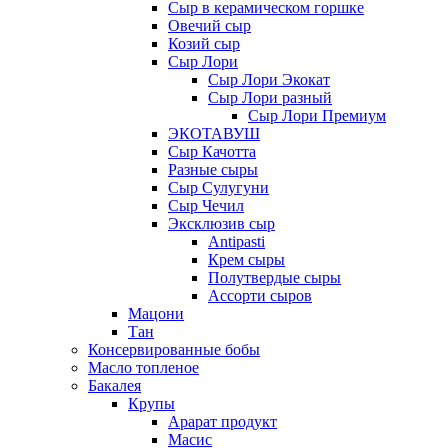
Сыр в керамическом горшке
Овечий сыр
Козий сыр
Сыр Лори
Сыр Лори Экокат
Сыр Лори разный
Сыр Лори Премиум
ЭКОТАВУШ
Сыр Качотта
Разные сыры
Сыр Сулугуни
Сыр Чечил
Эксклюзив сыр
Antipasti
Крем сыры
Полутвердые сыры
Ассорти сыров
Мацони
Тан
Консервированные бобы
Масло топленое
Бакалея
Крупы
Арарат продукт
Масис