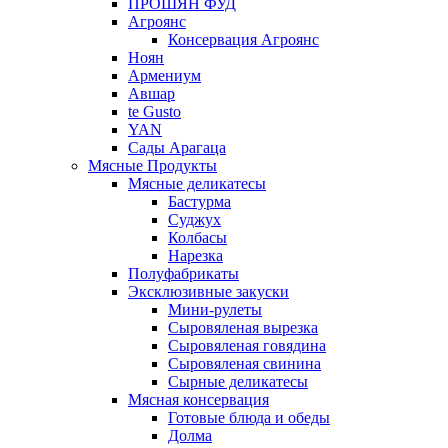
ПРОШЯН ФУД
Агроянс
Консервация Агроянс
Ноян
Армениум
Авшар
te Gusto
YAN
Сады Арагаца
Мясные Продукты
Мясные деликатесы
Бастурма
Суджух
Колбасы
Нарезка
Полуфабрикаты
Эксклюзивные закуски
Мини-рулеты
Сыровяленая вырезка
Сыровяленая говядина
Сыровяленая свинина
Сырные деликатесы
Мясная консервация
Готовые блюда и обеды
Долма