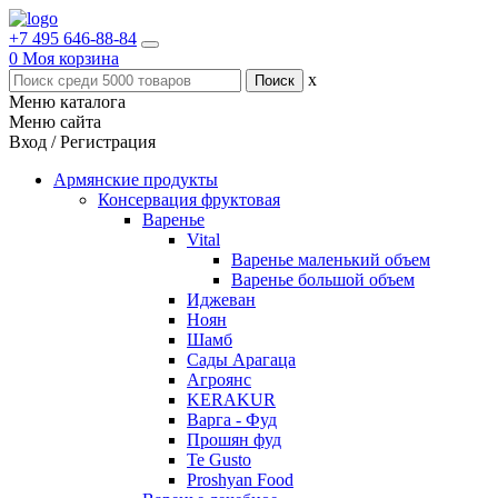
+7 495 646-88-84
0
Моя корзина
x
Меню каталога
Меню сайта
Вход / Регистрация
Армянские продукты
Консервация фруктовая
Варенье
Vital
Варенье маленький объем
Варенье большой объем
Иджеван
Ноян
Шамб
Сады Арагаца
Агроянс
KERAKUR
Варга - Фуд
Прошян фуд
Te Gusto
Proshyan Food