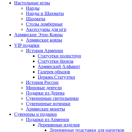
Настольные игры
Нарды
Нарды и Шахматы
Шахматы
Столы ломберные
Аксессуары для игр
Армянские Этно Ковры
Армянские ковры
VIP подарки
История Армении
Статуэтки полистоун
Статуэтки бронза
Армянский Алфавит
Галерея образов
Церкви.Статуэтки
История России
Мировые деятели
Подарки из Дерева
Сувенирные светильники
Сувенирные ночники
Армянские монеты
Сувениры и подарки
Подарки из Армении
Деревянные изделия
Деревянные подставки для напитков