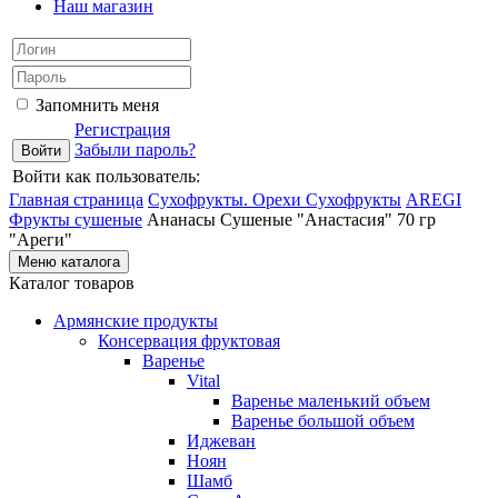
Наш магазин
Запомнить меня
Регистрация
Забыли пароль?
Войти как пользователь:
Главная страница
Сухофрукты. Орехи
Сухофрукты
AREGI
Фрукты сушеные
Ананасы Сушеные "Анастасия" 70 гр
"Ареги"
Меню каталога
Каталог товаров
Армянские продукты
Консервация фруктовая
Варенье
Vital
Варенье маленький объем
Варенье большой объем
Иджеван
Ноян
Шамб