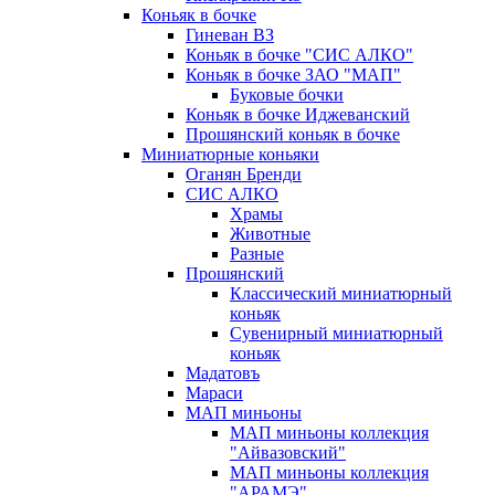
Коньяк в бочке
Гиневан ВЗ
Коньяк в бочке "СИС АЛКО"
Коньяк в бочке ЗАО "МАП"
Буковые бочки
Коньяк в бочке Иджеванский
Прошянский коньяк в бочке
Миниатюрные коньяки
Оганян Бренди
СИС АЛКО
Храмы
Животные
Разные
Прошянский
Классический миниатюрный
коньяк
Сувенирный миниатюрный
коньяк
Мадатовъ
Мараси
МАП миньоны
МАП миньоны коллекция
"Айвазовский"
МАП миньоны коллекция
"АРАМЭ"