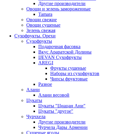
Другие производители
Овощи и зелень замороженные
Tamara
Овощи свежие
Овощи сушеные
Зелень свежая
Сухофрукты. Орехи
Сухофрукты
Подарочная фасовка
Вкус Араратской Долины
IJEVAN Сухофрукты
AREGI
Фрукты сушеные
Наборы из сухофруктов
Чипсы фруктовые
Разное
Алани
Алани весовой
Цукаты
Цукаты "Циацан Ани"
Цукаты "другое"
Чурчхела
Другие производители
Чурчела Дары Армении
Сушеные ягоды