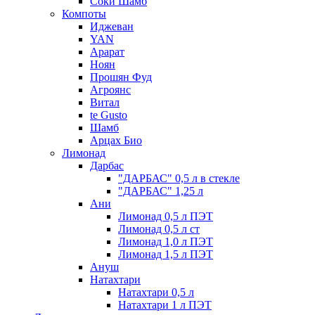
Соки Шамб
Компоты
Иджеван
YAN
Арарат
Ноян
Прошян Фуд
Агроянс
Витал
te Gusto
Шамб
Арцах Био
Лимонад
Дарбас
"ДАРБАС" 0,5 л в стекле
"ДАРБАС" 1,25 л
Ани
Лимонад 0,5 л ПЭТ
Лимонад 0,5 л ст
Лимонад 1,0 л ПЭТ
Лимонад 1,5 л ПЭТ
Ануш
Натахтари
Натахтари 0,5 л
Натахтари 1 л ПЭТ