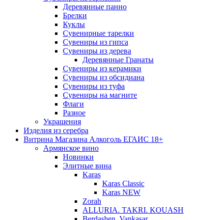
Деревянные панно
Брелки
Куклы
Сувенирные тарелки
Сувениры из гипса
Сувениры из дерева
Деревянные Гранаты
Сувениры из керамики
Сувениры из обсидиана
Сувениры из туфа
Сувениры на магните
Флаги
Разное
Украшения
Изделия из серебра
Витрина Магазина Алкоголь ЕГАИС 18+
Армянское вино
Новинки
Элитные вина
Karas
Karas Classic
Karas NEW
Zorah
ALLURIA. TAKRI. KOUASH
Berdashen. Vankasar