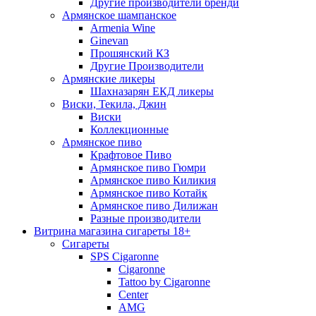
Другие производители бренди
Армянское шампанское
Armenia Wine
Ginevan
Прошянский КЗ
Другие Производители
Армянские ликеры
Шахназарян ЕКД ликеры
Виски, Текила, Джин
Виски
Коллекционные
Армянское пиво
Крафтовое Пиво
Армянское пиво Гюмри
Армянское пиво Киликия
Армянское пиво Котайк
Армянское пиво Дилижан
Разные производители
Витрина магазина сигареты 18+
Cигареты
SPS Cigaronne
Сigaronne
Tattoo by Cigaronne
Center
AMG