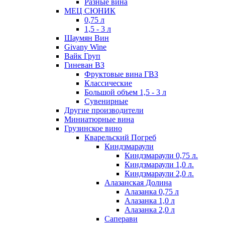
Разные вина
МЕЦ СЮНИК
0,75 л
1,5 - 3 л
Шаумян Вин
Givany Wine
Вайк Груп
Гиневан ВЗ
Фруктовые вина ГВЗ
Классические
Большой объем 1,5 - 3 л
Сувенирные
Другие производители
Миниатюрные вина
Грузинское вино
Кварельский Погреб
Киндзмараули
Киндзмараули 0,75 л.
Киндзмараули 1,0 л.
Киндзмараули 2,0 л.
Алазанская Долина
Алазанка 0,75 л
Алазанка 1,0 л
Алазанка 2,0 л
Саперави