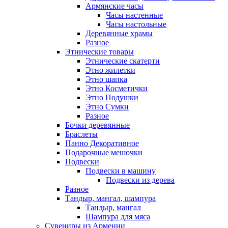
Армянские часы
Часы настенные
Часы настольные
Деревянные храмы
Разное
Этнические товары
Этнические скатерти
Этно жилетки
Этно шапка
Этно Косметички
Этно Подушки
Этно Сумки
Разное
Бочки деревянные
Браслеты
Панно Декоративное
Подарочные мешочки
Подвески
Подвески в машину
Подвески из дерева
Разное
Тандыр, мангал, шампура
Тандыр, мангал
Шампура для мяса
Сувениры из Армении