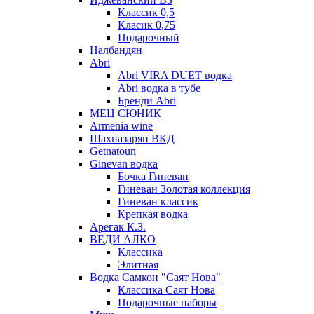
Классик 0,5
Класик 0,75
Подарочный
Налбандян
Abri
Abri VIRA DUET водка
Abri водка в тубе
Бренди Abri
МЕЦ СЮНИК
Armenia wine
Шахназарян ВКД
Getnatoun
Ginevan водка
Бочка Гиневан
Гиневан Золотая коллекция
Гиневан классик
Крепкая водка
Арегак К.З.
ВЕДИ АЛКО
Классика
Элитная
Водка Самкон "Саят Нова"
Классика Саят Нова
Подарочные наборы