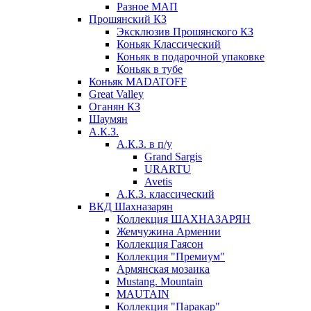
Разное МАП
Прошянский КЗ
Эксклюзив Прошянского КЗ
Коньяк Классический
Коньяк в подарочной упаковке
Коньяк в тубе
Коньяк MADATOFF
Great Valley
Оганян КЗ
Шаумян
А.К.З.
А.К.З. в п/у
Grand Sargis
URARTU
Avetis
А.К.З. классический
ВКД Шахназарян
Коллекция ШАХНАЗАРЯН
Жемчужина Армении
Коллекция Гаясон
Коллекция "Премиум"
Армянская мозаика
Mustang. Mountain
MAUTAIN
Коллекция "Паракар"