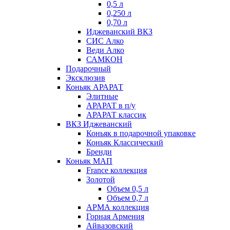
0,5 л
0,250 л
0,70 л
Иджеванский ВКЗ
СИС Алко
Веди Алко
САМКОН
Подарочный
Эксклюзив
Коньяк АРАРАТ
Элитные
АРАРАТ в п/у
АРАРАТ классик
ВКЗ Иджеванский
Коньяк в подарочной упаковке
Коньяк Классический
Бренди
Коньяк МАП
France коллекция
Золотой
Объем 0,5 л
Объем 0,7 л
АРМА коллекция
Горная Армения
Айвазовский