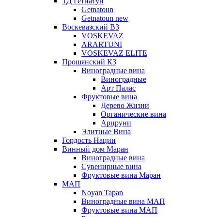
ТД Гетнатун
Getnatoun
Getnatoun new
Воскевазский ВЗ
VOSKEVAZ
ARARTUNI
VOSKEVAZ ELITE
Прошянский КЗ
Виноградные вина
Виноградные
Арт Палас
Фруктовые вина
Дерево Жизни
Органические вина
Арцруни
Элитные Вина
Гордость Нации
Винный дом Маран
Виноградные вина
Сувенирные вина
Фруктовые вина Маран
МАП
Noyan Tapan
Виноградные вина МАП
Фруктовые вина МАП