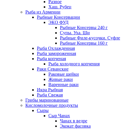
Разное
Хаш. Рубец
Рыба из Армении
Рыбные Консервации
ЭКО ФУД
Рыбные Консервы 240 г
Супы. Уха. Щи
Рыбные Филе-кусочки. Суфле
Рыбные Консервы 160 г
Рыба Охлажденная
Рыба замороженная
Рыба копченая
Рыба холодного копчения
Раки Севанские
Раковые шейки
Живые раки
Варенные раки
Икра Рыбная
Рыба Свежая
Грибы маринованные
Кисломолочные продукты
Сыры
Сыр Чанах
Чанах в ведре
Экокат фасовка