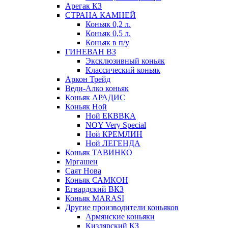
Арегак КЗ
СТРАНА КАМНЕЙ
Коньяк 0,2 л.
Коньяк 0,5 л.
Коньяк в п/у
ГИНЕВАН ВЗ
Эксклюзивный коньяк
Классический коньяк
Аркон Трейд
Веди-Алко коньяк
Коньяк АРАДИС
Коньяк Ной
Ной ЕКВВКА
NOY Very Special
Ной КРЕМЛИН
Ной ЛЕГЕНДА
Коньяк ТАВИНКО
Мргашен
Саят Нова
Коньяк САМКОН
Егвардский ВКЗ
Коньяк MARASI
Другие производители коньяков
Армянские коньяки
Кизлярский КЗ