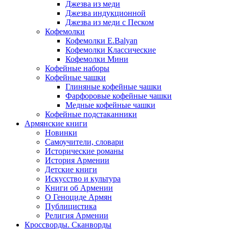
Джезва из меди
Джезва индукционной
Джезва из меди с Песком
Кофемолки
Кофемолки E.Balyan
Кофемолки Классические
Кофемолки Мини
Кофейные наборы
Кофейные чашки
Глиняные кофейные чашки
Фарфоровые кофейные чашки
Медные кофейные чашки
Кофейные подстаканники
Армянские книги
Новинки
Самоучители, словари
Исторические романы
История Армении
Детские книги
Иcкусство и культура
Книги об Армении
О Геноциде Армян
Публицистика
Религия Армении
Кроссворды. Сканворды