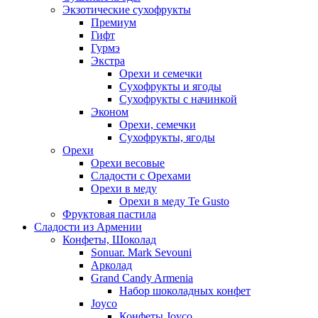
Экзотические сухофрукты
Премиум
Гифт
Гурмэ
Экстра
Орехи и семечки
Сухофрукты и ягоды
Сухофрукты с начинкой
Эконом
Орехи, семечки
Сухофрукты, ягоды
Орехи
Орехи весовые
Сладости с Орехами
Орехи в меду
Орехи в меду Te Gusto
Фруктовая пастила
Сладости из Армении
Конфеты, Шоколад
Sonuar. Mark Sevouni
Арколад
Grand Candy Armenia
Набор шоколадных конфет
Joyco
Конфеты Joyco