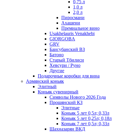
0,75 л
1,0 л
2,0 л
Пиросмани
Ахашени
Премиальное вино
Usakhelauris Venakhebi
GIORGOBA
GRV
Баисубанский ВЗ
Батоно
Старый Тбилиси
Хевсури / Руно
Другие
Подарочные коробки для вина
Армянский коньяк
Элитный
Коньяк сувенирный
Символы Нового 2026 Года
Прошянский КЗ
Элитные
Коньяк 5 лет 0,5л; 0,33л
Коньяк 5 лет 0,25л; 0,18л
Коньяк 7 лет 0,5л; 0,33л
Шахназарян ВКД