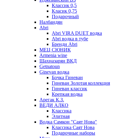
Классик 0,5
Класик 0,75
Подарочный
Налбандян
Abri
Abri VIRA DUET водка
Abri водка в тубе
Бренди Abri
МЕЦ СЮНИК
Armenia wine
Шахназарян ВКД
Getnatoun
Ginevan водка
Бочка Гиневан
Гиневан Золотая коллекция
Гиневан классик
Крепкая водка
Арегак К.З.
ВЕДИ АЛКО
Классика
Элитная
Водка Самкон "Саят Нова"
Классика Саят Нова
Подарочные наборы