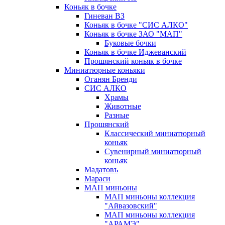
Коньяк в бочке
Гиневан ВЗ
Коньяк в бочке "СИС АЛКО"
Коньяк в бочке ЗАО "МАП"
Буковые бочки
Коньяк в бочке Иджеванский
Прошянский коньяк в бочке
Миниатюрные коньяки
Оганян Бренди
СИС АЛКО
Храмы
Животные
Разные
Прошянский
Классический миниатюрный
коньяк
Сувенирный миниатюрный
коньяк
Мадатовъ
Мараси
МАП миньоны
МАП миньоны коллекция
"Айвазовский"
МАП миньоны коллекция
"АРАМЭ"