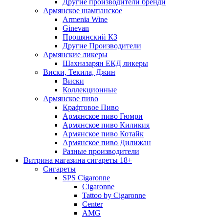
Другие производители бренди
Армянское шампанское
Armenia Wine
Ginevan
Прошянский КЗ
Другие Производители
Армянские ликеры
Шахназарян ЕКД ликеры
Виски, Текила, Джин
Виски
Коллекционные
Армянское пиво
Крафтовое Пиво
Армянское пиво Гюмри
Армянское пиво Киликия
Армянское пиво Котайк
Армянское пиво Дилижан
Разные производители
Витрина магазина сигареты 18+
Cигареты
SPS Cigaronne
Сigaronne
Tattoo by Cigaronne
Center
AMG