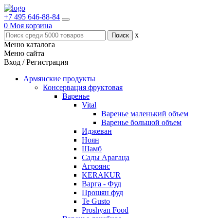
+7 495 646-88-84
0
Моя корзина
x
Меню каталога
Меню сайта
Вход / Регистрация
Армянские продукты
Консервация фруктовая
Варенье
Vital
Варенье маленький объем
Варенье большой объем
Иджеван
Ноян
Шамб
Сады Арагаца
Агроянс
KERAKUR
Варга - Фуд
Прошян фуд
Te Gusto
Proshyan Food