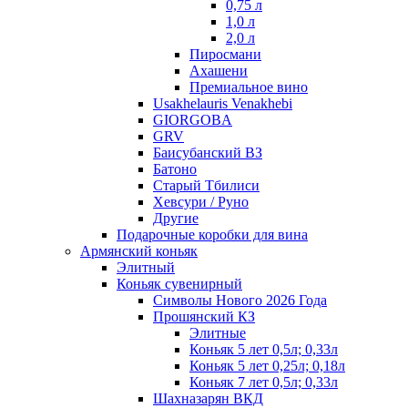
0,75 л
1,0 л
2,0 л
Пиросмани
Ахашени
Премиальное вино
Usakhelauris Venakhebi
GIORGOBA
GRV
Баисубанский ВЗ
Батоно
Старый Тбилиси
Хевсури / Руно
Другие
Подарочные коробки для вина
Армянский коньяк
Элитный
Коньяк сувенирный
Символы Нового 2026 Года
Прошянский КЗ
Элитные
Коньяк 5 лет 0,5л; 0,33л
Коньяк 5 лет 0,25л; 0,18л
Коньяк 7 лет 0,5л; 0,33л
Шахназарян ВКД