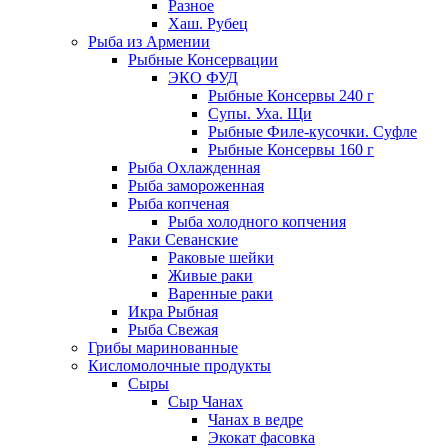
Разное
Хаш. Рубец
Рыба из Армении
Рыбные Консервации
ЭКО ФУД
Рыбные Консервы 240 г
Супы. Уха. Щи
Рыбные Филе-кусочки. Суфле
Рыбные Консервы 160 г
Рыба Охлажденная
Рыба замороженная
Рыба копченая
Рыба холодного копчения
Раки Севанские
Раковые шейки
Живые раки
Варенные раки
Икра Рыбная
Рыба Свежая
Грибы маринованные
Кисломолочные продукты
Сыры
Сыр Чанах
Чанах в ведре
Экокат фасовка