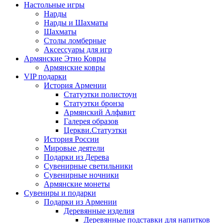
Настольные игры
Нарды
Нарды и Шахматы
Шахматы
Столы ломберные
Аксессуары для игр
Армянские Этно Ковры
Армянские ковры
VIP подарки
История Армении
Статуэтки полистоун
Статуэтки бронза
Армянский Алфавит
Галерея образов
Церкви.Статуэтки
История России
Мировые деятели
Подарки из Дерева
Сувенирные светильники
Сувенирные ночники
Армянские монеты
Сувениры и подарки
Подарки из Армении
Деревянные изделия
Деревянные подставки для напитков