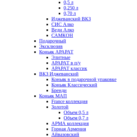
0,5 л
0,250 л
0,70 л
Иджеванский ВКЗ
СИС Алко
Веди Алко
САМКОН
Подарочный
Эксклюзив
Коньяк АРАРАТ
Элитные
АРАРАТ в п/у
АРАРАТ классик
ВКЗ Иджеванский
Коньяк в подарочной упаковке
Коньяк Классический
Бренди
Коньяк МАП
France коллекция
Золотой
Объем 0,5 л
Объем 0,7 л
АРМА коллекция
Горная Армения
Айвазовский