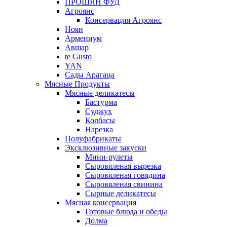
ПРОШЯН ФУД
Агроянс
Консервация Агроянс
Ноян
Армениум
Авшар
te Gusto
YAN
Сады Арагаца
Мясные Продукты
Мясные деликатесы
Бастурма
Суджух
Колбасы
Нарезка
Полуфабрикаты
Эксклюзивные закуски
Мини-рулеты
Сыровяленая вырезка
Сыровяленая говядина
Сыровяленая свинина
Сырные деликатесы
Мясная консервация
Готовые блюда и обеды
Долма