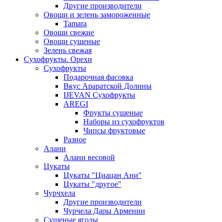
Другие производители
Овощи и зелень замороженные
Tamara
Овощи свежие
Овощи сушеные
Зелень свежая
Сухофрукты. Орехи
Сухофрукты
Подарочная фасовка
Вкус Араратской Долины
IJEVAN Сухофрукты
AREGI
Фрукты сушеные
Наборы из сухофруктов
Чипсы фруктовые
Разное
Алани
Алани весовой
Цукаты
Цукаты "Циацан Ани"
Цукаты "другое"
Чурчхела
Другие производители
Чурчела Дары Армении
Сушеные ягоды