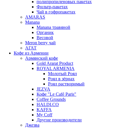
полипропиленовых пакетах
Фильтр-пакетах
Чай в гофропакетах
AMARAS
Manana
Manana травяной
Органик
Весовой
Meron berry чай
АГАТ
Кофе из Армении
Армянский кофе
Gold Ararat Product
ROYAL ARMENIA
Молотый Роял
Роял в зёрнах
Роял растворимый
JEZVA
Кофе "Le Café Paris"
Coffee Grounds
HALDI.CO
KAFFA
My Coff
Другие производители
Джезва