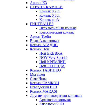
Арегак КЗ
СТРАНА КАМНЕЙ
Коньяк 0,2 л.
Коньяк 0,5 л.
Коньяк в п/у
ГИНЕВАН ВЗ
Эксклюзивный коньяк
Классический коньяк
Аркон Трейд
Веди-Алко коньяк
Коньяк АРАДИС
Коньяк Ной
Ной ЕКВВКА
NOY Very Special
Ной КРЕМЛИН
Ной ЛЕГЕНДА
Коньяк ТАВИНКО
Мргашен
Саят Нова
Коньяк САМКОН
Егвардский ВКЗ
Коньяк MARASI
Другие производители коньяков
Армянские коньяки
Кизлярский КЗ