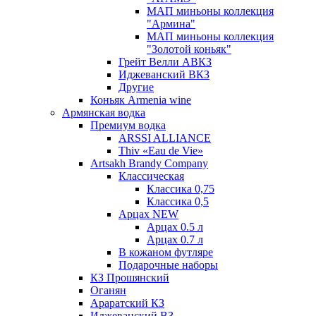
МАП миньоны коллекция
"Армина"
МАП миньоны коллекция
"Золотой коньяк"
Грейт Велли АВКЗ
Иджеванский ВКЗ
Другие
Коньяк Armenia wine
Армянская водка
Премиум водка
ARSSI ALLIANCE
Thiv «Eau de Vie»
Artsakh Brandy Company
Классическая
Классика 0,75
Классика 0,5
Арцах NEW
Арцах 0.5 л
Арцах 0.7 л
В кожаном футляре
Подарочные наборы
КЗ Прошянский
Оганян
Араратский КЗ
Иджеванский ВЗ