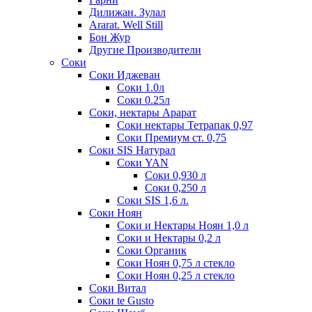
Дилижан. Зулал
Ararat. Well Still
Бон Жур
Другие Производители
Соки
Соки Иджеван
Соки 1.0л
Соки 0.25л
Соки, нектары Арарат
Соки нектары Тетрапак 0,97
Соки Премиум ст. 0,75
Соки SIS Натурал
Соки YAN
Соки 0,930 л
Соки 0,250 л
Соки SIS 1,6 л.
Соки Ноян
Соки и Нектары Ноян 1,0 л
Соки и Нектары 0,2 л
Соки Органик
Соки Ноян 0,75 л стекло
Соки Ноян 0,25 л стекло
Соки Витал
Соки te Gusto