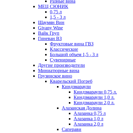
Разные вина
МЕЦ СЮНИК
0,75 л
1,5 - 3 л
Шаумян Вин
Givany Wine
Вайк Груп
Гиневан ВЗ
Фруктовые вина ГВЗ
Классические
Большой объем 1,5 - 3 л
Сувенирные
Другие производители
Миниатюрные вина
Грузинское вино
Кварельский Погреб
Киндзмараули
Киндзмараули 0,75 л.
Киндзмараули 1,0 л.
Киндзмараули 2,0 л.
Алазанская Долина
Алазанка 0,75 л
Алазанка 1,0 л
Алазанка 2,0 л
Саперави