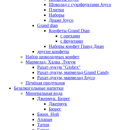
Шоколад с сухофруктами Joyco
Плитки
Наборы
Драже Joyco
Grand dian
Конфеты Grand Dian
с орехами
с фруктами
Наборы конфет Гранд Диан
другие конфеты
Набор шоколадных конфет
Мармелад, Халва, Лукум
Рахат-лукум "Globex"
Рахат-лукум, мармелад Grand Candy
Рахат-лукум, мармелад Joyco
Печёная продукция
Безалкогольные напитки
Минеральная вода
Джермук. Бюрег
Джермук
Бюрег
Бжни. Ной
Апаран
Татни
Гарни