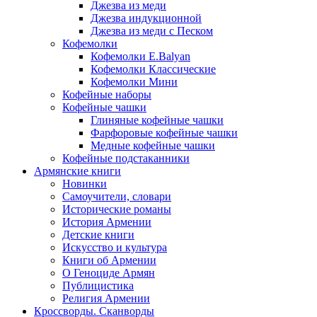
Джезва из меди
Джезва индукционной
Джезва из меди с Песком
Кофемолки
Кофемолки E.Balyan
Кофемолки Классические
Кофемолки Мини
Кофейные наборы
Кофейные чашки
Глиняные кофейные чашки
Фарфоровые кофейные чашки
Медные кофейные чашки
Кофейные подстаканники
Армянские книги
Новинки
Самоучители, словари
Исторические романы
История Армении
Детские книги
Иcкусство и культура
Книги об Армении
О Геноциде Армян
Публицистика
Религия Армении
Кроссворды. Сканворды