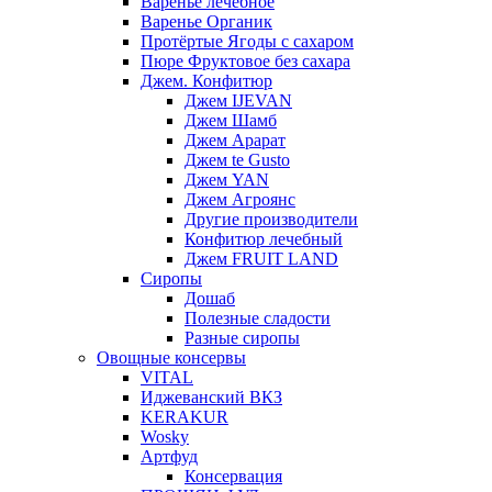
Варенье лечебное
Варенье Органик
Протёртые Ягоды с сахаром
Пюре Фруктовое без сахара
Джем. Конфитюр
Джем IJEVAN
Джем Шамб
Джем Арарат
Джем te Gusto
Джем YAN
Джем Агроянс
Другие производители
Конфитюр лечебный
Джем FRUIT LAND
Сиропы
Дошаб
Полезные сладости
Разные сиропы
Овощные консервы
VITAL
Иджеванский ВКЗ
KERAKUR
Wosky
Артфуд
Консервация