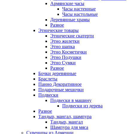
Армянские часы
Часы настенные
Часы настольные
Деревянные храмы
Разное
Этнические товары
Этнические скатерти
Этно жилетки
Этно шапка
Этно Косметички
Этно Подушки
Этно Сумки
Разное
Бочки деревянные
Браслеты
Панно Декоративное
Подарочные мешочки
Подвески
Подвески в машину
Подвески из дерева
Разное
Тандыр, мангал, шампура
Тандыр, мангал
Шампура для мяса
Сувениры из Армении