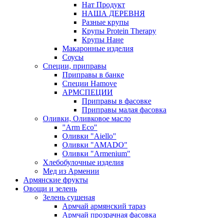
Нат Продукт
НАША ДЕРЕВНЯ
Разные крупы
Крупы Protein Therapy
Крупы Нане
Макаронные изделия
Соусы
Специи, приправы
Приправы в банке
Специи Hamove
АРМСПЕЦИИ
Приправы в фасовке
Приправы малая фасовка
Оливки, Оливковое масло
"Arm Eco"
Оливки "Aiello"
Оливки "AMADO"
Оливки "Armenium"
Хлебобулочные изделия
Мед из Армении
Армянские фрукты
Овощи и зелень
Зелень сушеная
Армчай армянский тараз
Армчай прозрачная фасовка