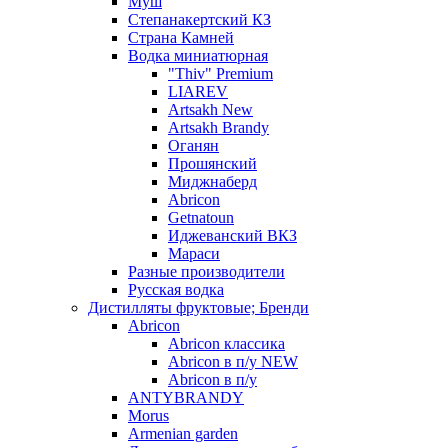
Муш
Степанакертский КЗ
Страна Камней
Водка миниатюрная
"Thiv" Premium
LIAREV
Artsakh New
Artsakh Brandy
Оганян
Прошянский
Миджнаберд
Abricon
Getnatoun
Иджеванский ВКЗ
Мараси
Разные производители
Русская водка
Дистилляты фруктовые; Бренди
Abricon
Abricon классика
Abricon в п/у NEW
Abricon в п/у
ANTYBRANDY
Morus
Armenian garden