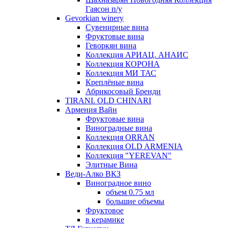
Гаясон п/у
Gevorkian winery
Сувенирные вина
Фруктовые вина
Геворкян вина
Коллекция АРИАЦ. АНАИС
Коллекция КОРОНА
Коллекция МИ ТАС
Креплёные вина
Абрикосовый Бренди
TIRANI. OLD CHINARI
Армения Вайн
Фруктовые вина
Виноградные вина
Коллекция ORRAN
Коллекция OLD ARMENIA
Коллекция "YEREVAN"
Элитные Вина
Веди-Алко ВКЗ
Виноградное вино
объем 0.75 мл
большие объемы
Фруктовое
в керамике