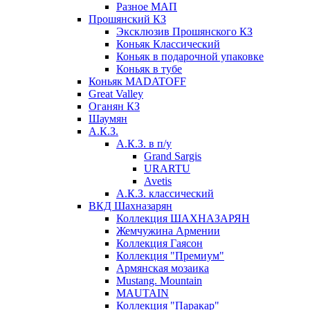
Разное МАП
Прошянский КЗ
Эксклюзив Прошянского КЗ
Коньяк Классический
Коньяк в подарочной упаковке
Коньяк в тубе
Коньяк MADATOFF
Great Valley
Оганян КЗ
Шаумян
А.К.З.
А.К.З. в п/у
Grand Sargis
URARTU
Avetis
А.К.З. классический
ВКД Шахназарян
Коллекция ШАХНАЗАРЯН
Жемчужина Армении
Коллекция Гаясон
Коллекция "Премиум"
Армянская мозаика
Mustang. Mountain
MAUTAIN
Коллекция "Паракар"