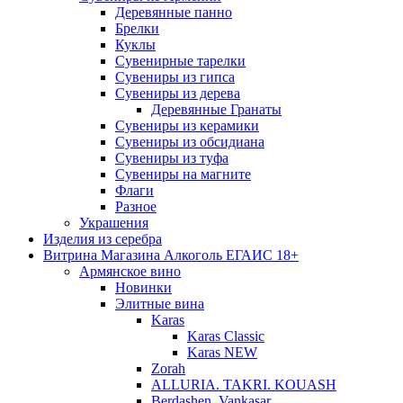
Деревянные панно
Брелки
Куклы
Сувенирные тарелки
Сувениры из гипса
Сувениры из дерева
Деревянные Гранаты
Сувениры из керамики
Сувениры из обсидиана
Сувениры из туфа
Сувениры на магните
Флаги
Разное
Украшения
Изделия из серебра
Витрина Магазина Алкоголь ЕГАИС 18+
Армянское вино
Новинки
Элитные вина
Karas
Karas Classic
Karas NEW
Zorah
ALLURIA. TAKRI. KOUASH
Berdashen. Vankasar