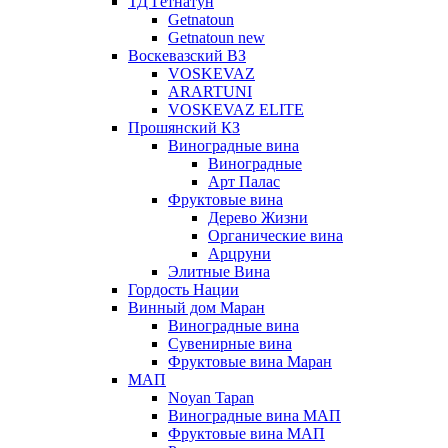
ТД Гетнатун
Getnatoun
Getnatoun new
Воскевазский ВЗ
VOSKEVAZ
ARARTUNI
VOSKEVAZ ELITE
Прошянский КЗ
Виноградные вина
Виноградные
Арт Палас
Фруктовые вина
Дерево Жизни
Органические вина
Арцруни
Элитные Вина
Гордость Нации
Винный дом Маран
Виноградные вина
Сувенирные вина
Фруктовые вина Маран
МАП
Noyan Tapan
Виноградные вина МАП
Фруктовые вина МАП