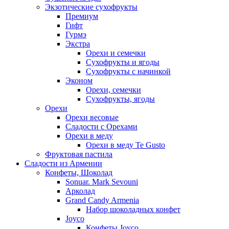
Экзотические сухофрукты
Премиум
Гифт
Гурмэ
Экстра
Орехи и семечки
Сухофрукты и ягоды
Сухофрукты с начинкой
Эконом
Орехи, семечки
Сухофрукты, ягоды
Орехи
Орехи весовые
Сладости с Орехами
Орехи в меду
Орехи в меду Te Gusto
Фруктовая пастила
Сладости из Армении
Конфеты, Шоколад
Sonuar. Mark Sevouni
Арколад
Grand Candy Armenia
Набор шоколадных конфет
Joyco
Конфеты Joyco