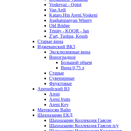
Voskevaz - Qotot
Van Ardi
Kataro.Hin Areni.Voskeni
Jraghatspanyan Winery
Old Bridge
Trinity - KOOR - Jan
Z'art, Tushpa, Keush
Старые вина
Иджеванский ВК3
Эксклюзивные вина
Виноградное
Большой объем
Вина 0,75 л
Старые
Сувенирные
Фруктовые
Аренийский ВЗ
Areni
Areni fruits
Areni Key
Матевосян Вайн
Шахназарян ЕКД
Шахназарян Коллекция Гаясон
Шахназарян Коллекция Гаясон п/у
Шахназарян Новогодняя Коллекция