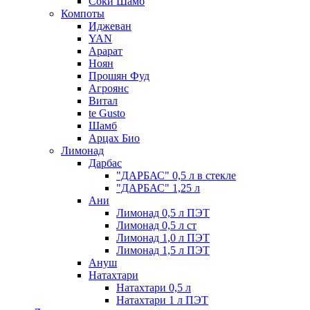
Соки Шамб
Компоты
Иджеван
YAN
Арарат
Ноян
Прошян Фуд
Агроянс
Витал
te Gusto
Шамб
Арцах Био
Лимонад
Дарбас
"ДАРБАС" 0,5 л в стекле
"ДАРБАС" 1,25 л
Ани
Лимонад 0,5 л ПЭТ
Лимонад 0,5 л ст
Лимонад 1,0 л ПЭТ
Лимонад 1,5 л ПЭТ
Ануш
Натахтари
Натахтари 0,5 л
Натахтари 1 л ПЭТ