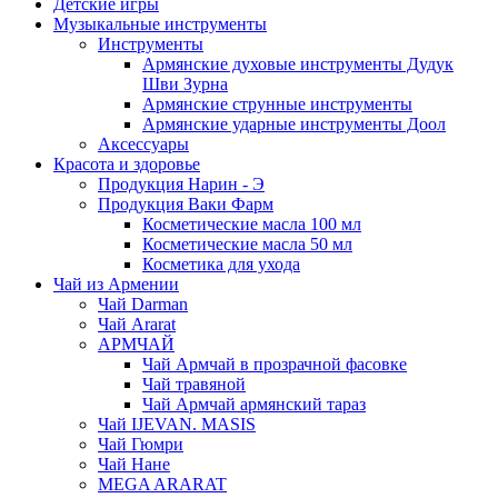
Детские игры
Музыкальные инструменты
Инструменты
Армянские духовые инструменты Дудук
Шви Зурна
Армянские струнные инструменты
Армянские ударные инструменты Доол
Аксессуары
Красота и здоровье
Продукция Нарин - Э
Продукция Ваки Фарм
Косметические масла 100 мл
Косметические масла 50 мл
Косметика для ухода
Чай из Армении
Чай Darman
Чай Ararat
АРМЧАЙ
Чай Армчай в прозрачной фасовке
Чай травяной
Чай Армчай армянский тараз
Чай IJEVAN. MASIS
Чай Гюмри
Чай Нане
MEGA ARARAT