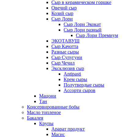
Сыр в керамическом горшке
Овечий сыр
Козий сыр
Сыр Лори
Сыр Лори Экокат
Сыр Лори разный
Сыр Лори Премиум
ЭКОТАВУШ
Сыр Качотта
Разные сыры
Сыр Сулугуни
Сыр Чечил
Эксклюзив сыр
Antipasti
Крем сыры
Полутвердые сыры
Ассорти сыров
Мацони
Тан
Консервированные бобы
Масло топленое
Бакалея
Крупы
Арарат продукт
Масис