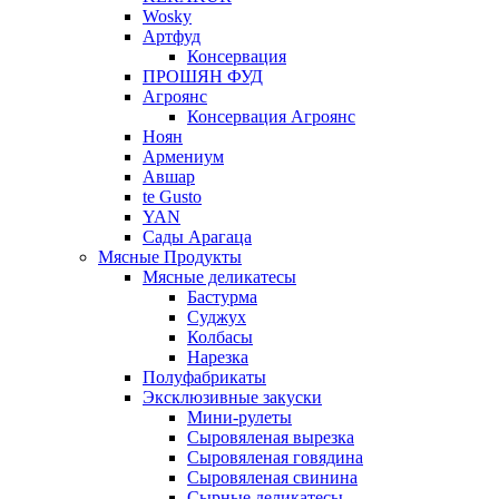
Wosky
Артфуд
Консервация
ПРОШЯН ФУД
Агроянс
Консервация Агроянс
Ноян
Армениум
Авшар
te Gusto
YAN
Сады Арагаца
Мясные Продукты
Мясные деликатесы
Бастурма
Суджух
Колбасы
Нарезка
Полуфабрикаты
Эксклюзивные закуски
Мини-рулеты
Сыровяленая вырезка
Сыровяленая говядина
Сыровяленая свинина
Сырные деликатесы