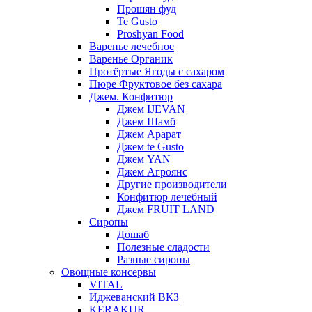
Прошян фуд
Te Gusto
Proshyan Food
Варенье лечебное
Варенье Органик
Протёртые Ягоды с сахаром
Пюре Фруктовое без сахара
Джем. Конфитюр
Джем IJEVAN
Джем Шамб
Джем Арарат
Джем te Gusto
Джем YAN
Джем Агроянс
Другие производители
Конфитюр лечебный
Джем FRUIT LAND
Сиропы
Дошаб
Полезные сладости
Разные сиропы
Овощные консервы
VITAL
Иджеванский ВКЗ
KERAKUR