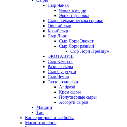
Сыры
Сыр Чанах
Чанах в ведре
Экокат фасовка
Сыр в керамическом горшке
Овечий сыр
Козий сыр
Сыр Лори
Сыр Лори Экокат
Сыр Лори разный
Сыр Лори Премиум
ЭКОТАВУШ
Сыр Качотта
Разные сыры
Сыр Сулугуни
Сыр Чечил
Эксклюзив сыр
Antipasti
Крем сыры
Полутвердые сыры
Ассорти сыров
Мацони
Тан
Консервированные бобы
Масло топленое