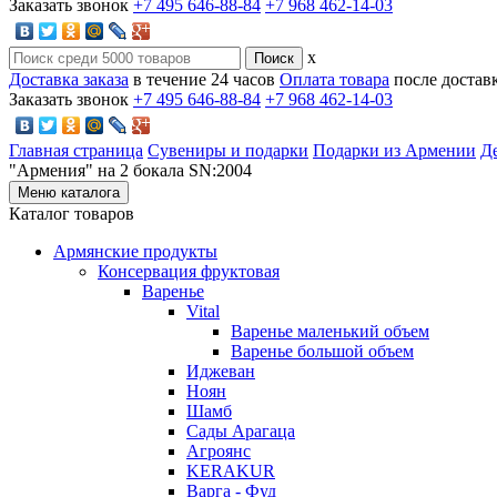
Заказать звонок
+7 495 646-88-84
+7 968 462-14-03
x
Доставка заказа
в течение 24 часов
Оплата товара
после достав
Заказать звонок
+7 495 646-88-84
+7 968 462-14-03
Главная страница
Сувениры и подарки
Подарки из Армении
Д
"Армения" на 2 бокала SN:2004
Меню каталога
Каталог товаров
Армянские продукты
Консервация фруктовая
Варенье
Vital
Варенье маленький объем
Варенье большой объем
Иджеван
Ноян
Шамб
Сады Арагаца
Агроянс
KERAKUR
Варга - Фуд