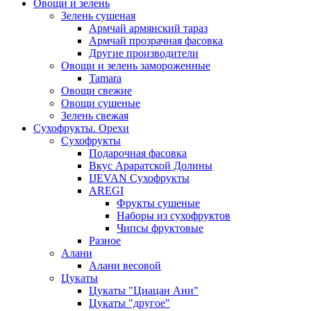
Овощи и зелень
Зелень сушеная
Армчай армянский тараз
Армчай прозрачная фасовка
Другие производители
Овощи и зелень замороженные
Tamara
Овощи свежие
Овощи сушеные
Зелень свежая
Сухофрукты. Орехи
Сухофрукты
Подарочная фасовка
Вкус Араратской Долины
IJEVAN Сухофрукты
AREGI
Фрукты сушеные
Наборы из сухофруктов
Чипсы фруктовые
Разное
Алани
Алани весовой
Цукаты
Цукаты "Циацан Ани"
Цукаты "другое"