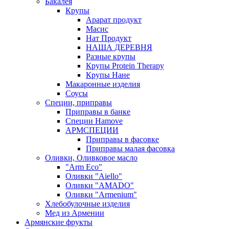
Бакалея
Крупы
Арарат продукт
Масис
Нат Продукт
НАША ДЕРЕВНЯ
Разные крупы
Крупы Protein Therapy
Крупы Нане
Макаронные изделия
Соусы
Специи, приправы
Приправы в банке
Специи Hamove
АРМСПЕЦИИ
Приправы в фасовке
Приправы малая фасовка
Оливки, Оливковое масло
"Arm Eco"
Оливки "Aiello"
Оливки "AMADO"
Оливки "Armenium"
Хлебобулочные изделия
Мед из Армении
Армянские фрукты