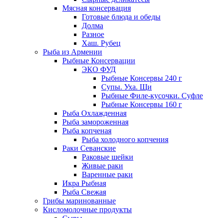
Мясная консервация
Готовые блюда и обеды
Долма
Разное
Хаш. Рубец
Рыба из Армении
Рыбные Консервации
ЭКО ФУД
Рыбные Консервы 240 г
Супы. Уха. Щи
Рыбные Филе-кусочки. Суфле
Рыбные Консервы 160 г
Рыба Охлажденная
Рыба замороженная
Рыба копченая
Рыба холодного копчения
Раки Севанские
Раковые шейки
Живые раки
Варенные раки
Икра Рыбная
Рыба Свежая
Грибы маринованные
Кисломолочные продукты