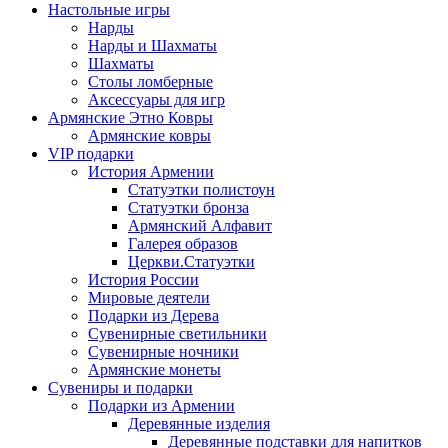
Настольные игры
Нарды
Нарды и Шахматы
Шахматы
Столы ломберные
Аксессуары для игр
Армянские Этно Ковры
Армянские ковры
VIP подарки
История Армении
Статуэтки полистоун
Статуэтки бронза
Армянский Алфавит
Галерея образов
Церкви.Статуэтки
История России
Мировые деятели
Подарки из Дерева
Сувенирные светильники
Сувенирные ночники
Армянские монеты
Сувениры и подарки
Подарки из Армении
Деревянные изделия
Деревянные подставки для напитков