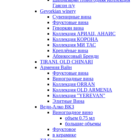
Гаясон п/у
Gevorkian winery
Сувенирные вина
Фруктовые вина
Геворкян вина
Коллекция АРИАЦ. АНАИС
Коллекция КОРОНА
Коллекция МИ ТАС
Креплёные вина
Абрикосовый Бренди
TIRANI. OLD CHINARI
Армения Вайн
Фруктовые вина
Виноградные вина
Коллекция ORRAN
Коллекция OLD ARMENIA
Коллекция "YEREVAN"
Элитные Вина
Веди-Алко ВКЗ
Виноградное вино
объем 0.75 мл
большие объемы
Фруктовое
в керамике