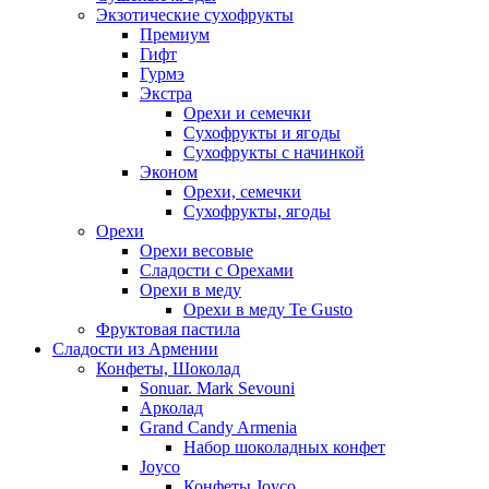
Экзотические сухофрукты
Премиум
Гифт
Гурмэ
Экстра
Орехи и семечки
Сухофрукты и ягоды
Сухофрукты с начинкой
Эконом
Орехи, семечки
Сухофрукты, ягоды
Орехи
Орехи весовые
Сладости с Орехами
Орехи в меду
Орехи в меду Te Gusto
Фруктовая пастила
Сладости из Армении
Конфеты, Шоколад
Sonuar. Mark Sevouni
Арколад
Grand Candy Armenia
Набор шоколадных конфет
Joyco
Конфеты Joyco