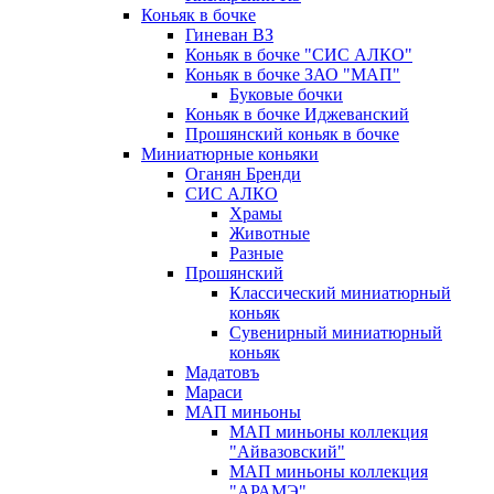
Коньяк в бочке
Гиневан ВЗ
Коньяк в бочке "СИС АЛКО"
Коньяк в бочке ЗАО "МАП"
Буковые бочки
Коньяк в бочке Иджеванский
Прошянский коньяк в бочке
Миниатюрные коньяки
Оганян Бренди
СИС АЛКО
Храмы
Животные
Разные
Прошянский
Классический миниатюрный
коньяк
Сувенирный миниатюрный
коньяк
Мадатовъ
Мараси
МАП миньоны
МАП миньоны коллекция
"Айвазовский"
МАП миньоны коллекция
"АРАМЭ"