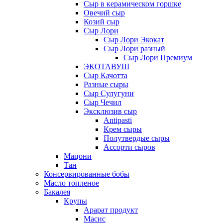
Сыр в керамическом горшке
Овечий сыр
Козий сыр
Сыр Лори
Сыр Лори Экокат
Сыр Лори разный
Сыр Лори Премиум
ЭКОТАВУШ
Сыр Качотта
Разные сыры
Сыр Сулугуни
Сыр Чечил
Эксклюзив сыр
Antipasti
Крем сыры
Полутвердые сыры
Ассорти сыров
Мацони
Тан
Консервированные бобы
Масло топленое
Бакалея
Крупы
Арарат продукт
Масис