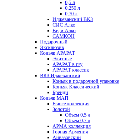
0,5 л
0,250 л
0,70 л
Иджеванский ВКЗ
СИС Алко
Веди Алко
САМКОН
Подарочный
Эксклюзив
Коньяк АРАРАТ
Элитные
АРАРАТ в п/у
АРАРАТ классик
ВКЗ Иджеванский
Коньяк в подарочной упаковке
Коньяк Классический
Бренди
Коньяк МАП
France коллекция
Золотой
Объем 0,5 л
Объем 0,7 л
АРМА коллекция
Горная Армения
Айвазовский