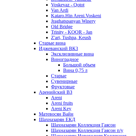
Voskevaz - Qotot
Van Ardi
Kataro.Hin Areni.Voskeni
Jraghatspanyan Winery
Old Bridge
Trinity - KOOR - Jan
Z'art, Tushpa, Keush
Старые вина
Иджеванский ВК3
Эксклюзивные вина
Виноградное
Большой объем
Вина 0,75 л
Старые
Сувенирные
Фруктовые
Аренийский ВЗ
Areni
Areni fruits
Areni Key
Матевосян Вайн
Шахназарян ЕКД
Шахназарян Коллекция Гаясон
Шахназарян Коллекция Гаясон п/у
Шахназарян Новогодняя Коллекция