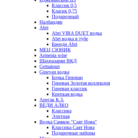
Классик 0,5
Класик 0,75
Подарочный
Налбандян
Abri
Abri VIRA DUET водка
Abri водка в тубе
Бренди Abri
МЕЦ СЮНИК
Armenia wine
Шахназарян ВКД
Getnatoun
Ginevan водка
Бочка Гиневан
Гиневан Золотая коллекция
Гиневан классик
Крепкая водка
Арегак К.З.
ВЕДИ АЛКО
Классика
Элитная
Водка Самкон "Саят Нова"
Классика Саят Нова
Подарочные наборы