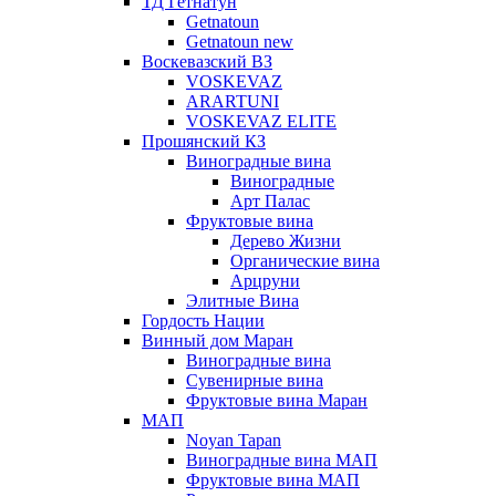
ТД Гетнатун
Getnatoun
Getnatoun new
Воскевазский ВЗ
VOSKEVAZ
ARARTUNI
VOSKEVAZ ELITE
Прошянский КЗ
Виноградные вина
Виноградные
Арт Палас
Фруктовые вина
Дерево Жизни
Органические вина
Арцруни
Элитные Вина
Гордость Нации
Винный дом Маран
Виноградные вина
Сувенирные вина
Фруктовые вина Маран
МАП
Noyan Tapan
Виноградные вина МАП
Фруктовые вина МАП