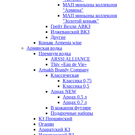
МАП миньоны коллекция
"Армина"
МАП миньоны коллекция
"Золотой коньяк"
Грейт Велли АВКЗ
Иджеванский ВКЗ
Другие
Коньяк Armenia wine
Армянская водка
Премиум водка
ARSSI ALLIANCE
Thiv «Eau de Vie»
Artsakh Brandy Company
Классическая
Классика 0,75
Классика 0,5
Арцах NEW
Арцах 0.5 л
Арцах 0.7 л
В кожаном футляре
Подарочные наборы
КЗ Прошянский
Оганян
Араратский КЗ
Иджеванский ВЗ