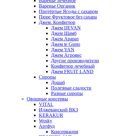
Варенье лечебное
Варенье Органик
Протёртые Ягоды с сахаром
Пюре Фруктовое без сахара
Джем. Конфитюр
Джем IJEVAN
Джем Шамб
Джем Арарат
Джем te Gusto
Джем YAN
Джем Агроянс
Другие производители
Конфитюр лечебный
Джем FRUIT LAND
Сиропы
Дошаб
Полезные сладости
Разные сиропы
Овощные консервы
VITAL
Иджеванский ВКЗ
KERAKUR
Wosky
Артфуд
Консервация