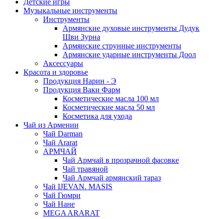
Детские игры
Музыкальные инструменты
Инструменты
Армянские духовые инструменты Дудук
Шви Зурна
Армянские струнные инструменты
Армянские ударные инструменты Доол
Аксессуары
Красота и здоровье
Продукция Нарин - Э
Продукция Ваки Фарм
Косметические масла 100 мл
Косметические масла 50 мл
Косметика для ухода
Чай из Армении
Чай Darman
Чай Ararat
АРМЧАЙ
Чай Армчай в прозрачной фасовке
Чай травяной
Чай Армчай армянский тараз
Чай IJEVAN. MASIS
Чай Гюмри
Чай Нане
MEGA ARARAT