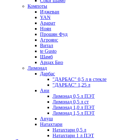
Соки Шамб
Компоты
Иджеван
YAN
Арарат
Ноян
Прошян Фуд
Агроянс
Витал
te Gusto
Шамб
Арцах Био
Лимонад
Дарбас
"ДАРБАС" 0,5 л в стекле
"ДАРБАС" 1,25 л
Ани
Лимонад 0,5 л ПЭТ
Лимонад 0,5 л ст
Лимонад 1,0 л ПЭТ
Лимонад 1,5 л ПЭТ
Ануш
Натахтари
Натахтари 0,5 л
Натахтари 1 л ПЭТ