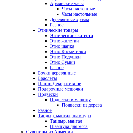
Армянские часы
Часы настенные
Часы настольные
Деревянные храмы
Разное
Этнические товары
Этнические скатерти
Этно жилетки
Этно шапка
Этно Косметички
Этно Подушки
Этно Сумки
Разное
Бочки деревянные
Браслеты
Панно Декоративное
Подарочные мешочки
Подвески
Подвески в машину
Подвески из дерева
Разное
Тандыр, мангал, шампура
Тандыр, мангал
Шампура для мяса
Сувениры из Армении