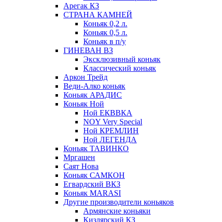
Арегак КЗ
СТРАНА КАМНЕЙ
Коньяк 0,2 л.
Коньяк 0,5 л.
Коньяк в п/у
ГИНЕВАН ВЗ
Эксклюзивный коньяк
Классический коньяк
Аркон Трейд
Веди-Алко коньяк
Коньяк АРАДИС
Коньяк Ной
Ной ЕКВВКА
NOY Very Special
Ной КРЕМЛИН
Ной ЛЕГЕНДА
Коньяк ТАВИНКО
Мргашен
Саят Нова
Коньяк САМКОН
Егвардский ВКЗ
Коньяк MARASI
Другие производители коньяков
Армянские коньяки
Кизлярский КЗ