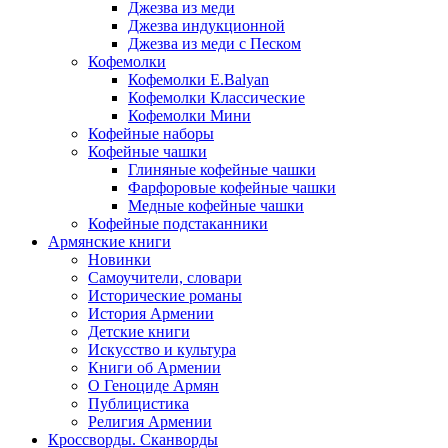
Джезва из меди
Джезва индукционной
Джезва из меди с Песком
Кофемолки
Кофемолки E.Balyan
Кофемолки Классические
Кофемолки Мини
Кофейные наборы
Кофейные чашки
Глиняные кофейные чашки
Фарфоровые кофейные чашки
Медные кофейные чашки
Кофейные подстаканники
Армянские книги
Новинки
Самоучители, словари
Исторические романы
История Армении
Детские книги
Иcкусство и культура
Книги об Армении
О Геноциде Армян
Публицистика
Религия Армении
Кроссворды. Сканворды