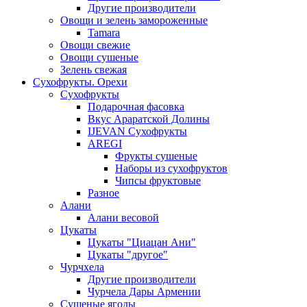
Другие производители
Овощи и зелень замороженные
Tamara
Овощи свежие
Овощи сушеные
Зелень свежая
Сухофрукты. Орехи
Сухофрукты
Подарочная фасовка
Вкус Араратской Долины
IJEVAN Сухофрукты
AREGI
Фрукты сушеные
Наборы из сухофруктов
Чипсы фруктовые
Разное
Алани
Алани весовой
Цукаты
Цукаты "Циацан Ани"
Цукаты "другое"
Чурчхела
Другие производители
Чурчела Дары Армении
Сушеные ягоды