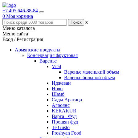
+7 495 646-88-84
0
Моя корзина
x
Меню каталога
Меню сайта
Вход / Регистрация
Армянские продукты
Консервация фруктовая
Варенье
Vital
Варенье маленький объем
Варенье большой объем
Иджеван
Ноян
Шамб
Сады Арагаца
Агроянс
KERAKUR
Варга - Фуд
Прошян фуд
Te Gusto
Proshyan Food