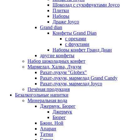
Шоколад с сухофруктами Joyco
Плитки
Наборы
Драже Joyco
Grand dian
Конфеты Grand Dian
с орехами
с фруктами
Наборы конфет Гранд Диан
другие конфеты
Набор шоколадных конфет
Мармелад, Халва, Лукум
Рахат-лукум "Globex"
Рахат-лукум, мармелад Grand Candy
Рахат-лукум, мармелад Joyco
Печёная продукция
Безалкогольные напитки
Минеральная вода
Джермук. Бюрег
Джермук
Бюрег
Бжни. Ной
Апаран
Татни
Гарни