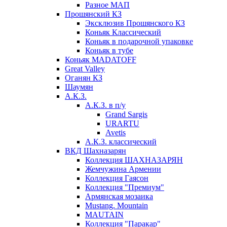
Разное МАП
Прошянский КЗ
Эксклюзив Прошянского КЗ
Коньяк Классический
Коньяк в подарочной упаковке
Коньяк в тубе
Коньяк MADATOFF
Great Valley
Оганян КЗ
Шаумян
А.К.З.
А.К.З. в п/у
Grand Sargis
URARTU
Avetis
А.К.З. классический
ВКД Шахназарян
Коллекция ШАХНАЗАРЯН
Жемчужина Армении
Коллекция Гаясон
Коллекция "Премиум"
Армянская мозаика
Mustang. Mountain
MAUTAIN
Коллекция "Паракар"