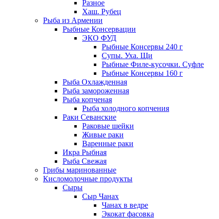
Разное
Хаш. Рубец
Рыба из Армении
Рыбные Консервации
ЭКО ФУД
Рыбные Консервы 240 г
Супы. Уха. Щи
Рыбные Филе-кусочки. Суфле
Рыбные Консервы 160 г
Рыба Охлажденная
Рыба замороженная
Рыба копченая
Рыба холодного копчения
Раки Севанские
Раковые шейки
Живые раки
Варенные раки
Икра Рыбная
Рыба Свежая
Грибы маринованные
Кисломолочные продукты
Сыры
Сыр Чанах
Чанах в ведре
Экокат фасовка