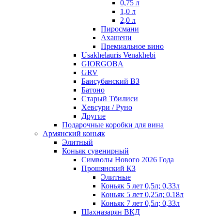
0,75 л
1,0 л
2,0 л
Пиросмани
Ахашени
Премиальное вино
Usakhelauris Venakhebi
GIORGOBA
GRV
Баисубанский ВЗ
Батоно
Старый Тбилиси
Хевсури / Руно
Другие
Подарочные коробки для вина
Армянский коньяк
Элитный
Коньяк сувенирный
Символы Нового 2026 Года
Прошянский КЗ
Элитные
Коньяк 5 лет 0,5л; 0,33л
Коньяк 5 лет 0,25л; 0,18л
Коньяк 7 лет 0,5л; 0,33л
Шахназарян ВКД