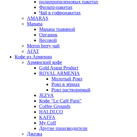
полипропиленовых пакетах
Фильтр-пакетах
Чай в гофропакетах
AMARAS
Manana
Manana травяной
Органик
Весовой
Meron berry чай
АГАТ
Кофе из Армении
Армянский кофе
Gold Ararat Product
ROYAL ARMENIA
Молотый Роял
Роял в зёрнах
Роял растворимый
JEZVA
Кофе "Le Café Paris"
Coffee Grounds
HALDI.CO
KAFFA
My Coff
Другие производители
Джезва