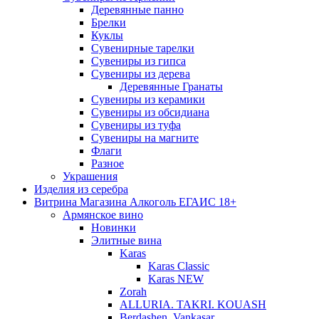
Деревянные панно
Брелки
Куклы
Сувенирные тарелки
Сувениры из гипса
Сувениры из дерева
Деревянные Гранаты
Сувениры из керамики
Сувениры из обсидиана
Сувениры из туфа
Сувениры на магните
Флаги
Разное
Украшения
Изделия из серебра
Витрина Магазина Алкоголь ЕГАИС 18+
Армянское вино
Новинки
Элитные вина
Karas
Karas Classic
Karas NEW
Zorah
ALLURIA. TAKRI. KOUASH
Berdashen. Vankasar