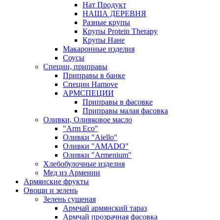
Нат Продукт
НАША ДЕРЕВНЯ
Разные крупы
Крупы Protein Therapy
Крупы Нане
Макаронные изделия
Соусы
Специи, приправы
Приправы в банке
Специи Hamove
АРМСПЕЦИИ
Приправы в фасовке
Приправы малая фасовка
Оливки, Оливковое масло
"Arm Eco"
Оливки "Aiello"
Оливки "AMADO"
Оливки "Armenium"
Хлебобулочные изделия
Мед из Армении
Армянские фрукты
Овощи и зелень
Зелень сушеная
Армчай армянский тараз
Армчай прозрачная фасовка