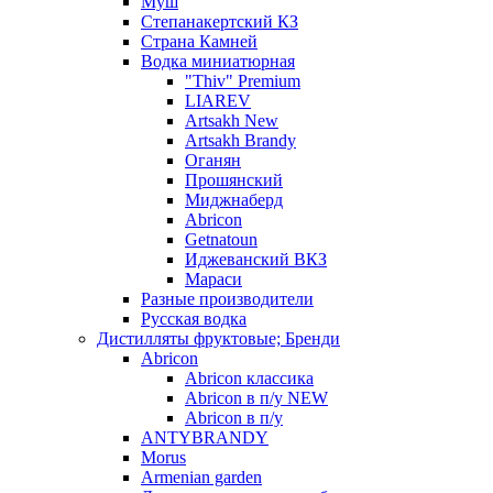
Муш
Степанакертский КЗ
Страна Камней
Водка миниатюрная
"Thiv" Premium
LIAREV
Artsakh New
Artsakh Brandy
Оганян
Прошянский
Миджнаберд
Abricon
Getnatoun
Иджеванский ВКЗ
Мараси
Разные производители
Русская водка
Дистилляты фруктовые; Бренди
Abricon
Abricon классика
Abricon в п/у NEW
Abricon в п/у
ANTYBRANDY
Morus
Armenian garden