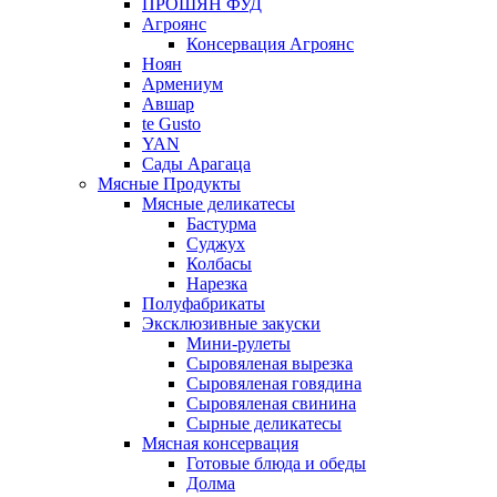
ПРОШЯН ФУД
Агроянс
Консервация Агроянс
Ноян
Армениум
Авшар
te Gusto
YAN
Сады Арагаца
Мясные Продукты
Мясные деликатесы
Бастурма
Суджух
Колбасы
Нарезка
Полуфабрикаты
Эксклюзивные закуски
Мини-рулеты
Сыровяленая вырезка
Сыровяленая говядина
Сыровяленая свинина
Сырные деликатесы
Мясная консервация
Готовые блюда и обеды
Долма