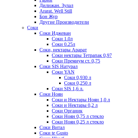
Дилижан. Зулал
Ararat. Well Still
Бон Жур
Другие Производители
Соки
Соки Иджеван
Соки 1.0л
Соки 0.25л
Соки, нектары Арарат
Соки нектары Тетрапак 0,97
Соки Премиум ст. 0,75
Соки SIS Натурал
Соки YAN
Соки 0,930 л
Соки 0,250 л
Соки SIS 1,6 л.
Соки Ноян
Соки и Нектары Ноян 1,0 л
Соки и Нектары 0,2 л
Соки Органик
Соки Ноян 0,75 л стекло
Соки Ноян 0,25 л стекло
Соки Витал
Соки te Gusto