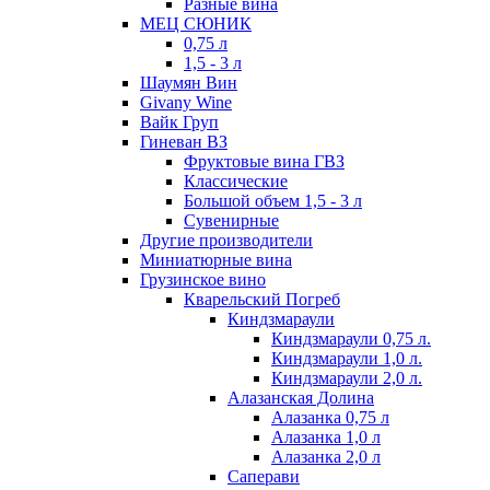
Разные вина
МЕЦ СЮНИК
0,75 л
1,5 - 3 л
Шаумян Вин
Givany Wine
Вайк Груп
Гиневан ВЗ
Фруктовые вина ГВЗ
Классические
Большой объем 1,5 - 3 л
Сувенирные
Другие производители
Миниатюрные вина
Грузинское вино
Кварельский Погреб
Киндзмараули
Киндзмараули 0,75 л.
Киндзмараули 1,0 л.
Киндзмараули 2,0 л.
Алазанская Долина
Алазанка 0,75 л
Алазанка 1,0 л
Алазанка 2,0 л
Саперави