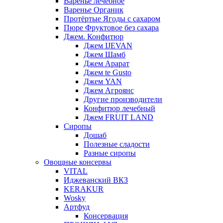
Варенье лечебное
Варенье Органик
Протёртые Ягоды с сахаром
Пюре Фруктовое без сахара
Джем. Конфитюр
Джем IJEVAN
Джем Шамб
Джем Арарат
Джем te Gusto
Джем YAN
Джем Агроянс
Другие производители
Конфитюр лечебный
Джем FRUIT LAND
Сиропы
Дошаб
Полезные сладости
Разные сиропы
Овощные консервы
VITAL
Иджеванский ВКЗ
KERAKUR
Wosky
Артфуд
Консервация