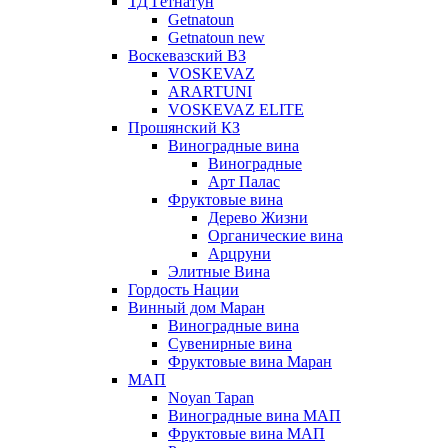
ТД Гетнатун
Getnatoun
Getnatoun new
Воскевазский ВЗ
VOSKEVAZ
ARARTUNI
VOSKEVAZ ELITE
Прошянский КЗ
Виноградные вина
Виноградные
Арт Палас
Фруктовые вина
Дерево Жизни
Органические вина
Арцруни
Элитные Вина
Гордость Нации
Винный дом Маран
Виноградные вина
Сувенирные вина
Фруктовые вина Маран
МАП
Noyan Tapan
Виноградные вина МАП
Фруктовые вина МАП