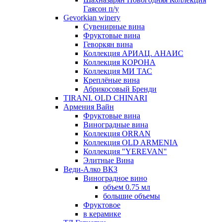
Гаясон п/у
Gevorkian winery
Сувенирные вина
Фруктовые вина
Геворкян вина
Коллекция АРИАЦ. АНАИС
Коллекция КОРОНА
Коллекция МИ ТАС
Креплёные вина
Абрикосовый Бренди
TIRANI. OLD CHINARI
Армения Вайн
Фруктовые вина
Виноградные вина
Коллекция ORRAN
Коллекция OLD ARMENIA
Коллекция "YEREVAN"
Элитные Вина
Веди-Алко ВКЗ
Виноградное вино
объем 0.75 мл
большие объемы
Фруктовое
в керамике