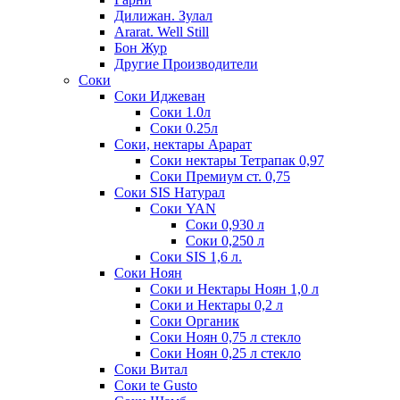
Дилижан. Зулал
Ararat. Well Still
Бон Жур
Другие Производители
Соки
Соки Иджеван
Соки 1.0л
Соки 0.25л
Соки, нектары Арарат
Соки нектары Тетрапак 0,97
Соки Премиум ст. 0,75
Соки SIS Натурал
Соки YAN
Соки 0,930 л
Соки 0,250 л
Соки SIS 1,6 л.
Соки Ноян
Соки и Нектары Ноян 1,0 л
Соки и Нектары 0,2 л
Соки Органик
Соки Ноян 0,75 л стекло
Соки Ноян 0,25 л стекло
Соки Витал
Соки te Gusto