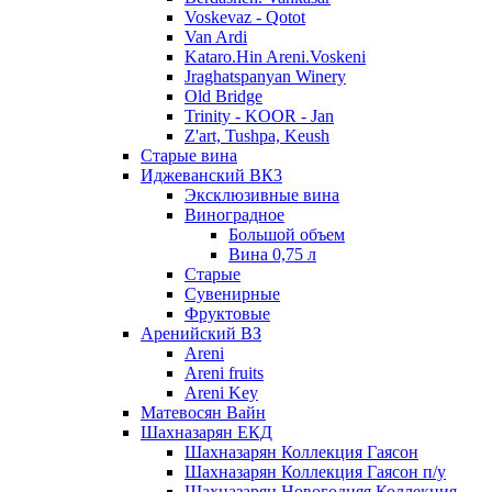
Voskevaz - Qotot
Van Ardi
Kataro.Hin Areni.Voskeni
Jraghatspanyan Winery
Old Bridge
Trinity - KOOR - Jan
Z'art, Tushpa, Keush
Старые вина
Иджеванский ВК3
Эксклюзивные вина
Виноградное
Большой объем
Вина 0,75 л
Старые
Сувенирные
Фруктовые
Аренийский ВЗ
Areni
Areni fruits
Areni Key
Матевосян Вайн
Шахназарян ЕКД
Шахназарян Коллекция Гаясон
Шахназарян Коллекция Гаясон п/у
Шахназарян Новогодняя Коллекция