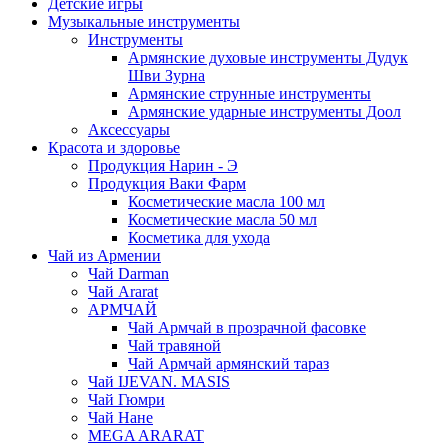
Детские игры
Музыкальные инструменты
Инструменты
Армянские духовые инструменты Дудук
Шви Зурна
Армянские струнные инструменты
Армянские ударные инструменты Доол
Аксессуары
Красота и здоровье
Продукция Нарин - Э
Продукция Ваки Фарм
Косметические масла 100 мл
Косметические масла 50 мл
Косметика для ухода
Чай из Армении
Чай Darman
Чай Ararat
АРМЧАЙ
Чай Армчай в прозрачной фасовке
Чай травяной
Чай Армчай армянский тараз
Чай IJEVAN. MASIS
Чай Гюмри
Чай Нане
MEGA ARARAT