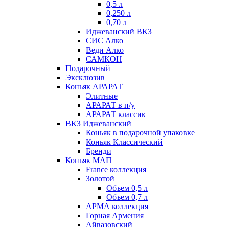
0,5 л
0,250 л
0,70 л
Иджеванский ВКЗ
СИС Алко
Веди Алко
САМКОН
Подарочный
Эксклюзив
Коньяк АРАРАТ
Элитные
АРАРАТ в п/у
АРАРАТ классик
ВКЗ Иджеванский
Коньяк в подарочной упаковке
Коньяк Классический
Бренди
Коньяк МАП
France коллекция
Золотой
Объем 0,5 л
Объем 0,7 л
АРМА коллекция
Горная Армения
Айвазовский