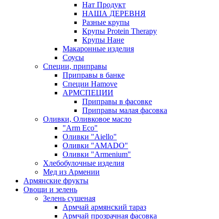
Нат Продукт
НАША ДЕРЕВНЯ
Разные крупы
Крупы Protein Therapy
Крупы Нане
Макаронные изделия
Соусы
Специи, приправы
Приправы в банке
Специи Hamove
АРМСПЕЦИИ
Приправы в фасовке
Приправы малая фасовка
Оливки, Оливковое масло
"Arm Eco"
Оливки "Aiello"
Оливки "AMADO"
Оливки "Armenium"
Хлебобулочные изделия
Мед из Армении
Армянские фрукты
Овощи и зелень
Зелень сушеная
Армчай армянский тараз
Армчай прозрачная фасовка