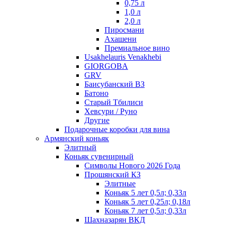
0,75 л
1,0 л
2,0 л
Пиросмани
Ахашени
Премиальное вино
Usakhelauris Venakhebi
GIORGOBA
GRV
Баисубанский ВЗ
Батоно
Старый Тбилиси
Хевсури / Руно
Другие
Подарочные коробки для вина
Армянский коньяк
Элитный
Коньяк сувенирный
Символы Нового 2026 Года
Прошянский КЗ
Элитные
Коньяк 5 лет 0,5л; 0,33л
Коньяк 5 лет 0,25л; 0,18л
Коньяк 7 лет 0,5л; 0,33л
Шахназарян ВКД