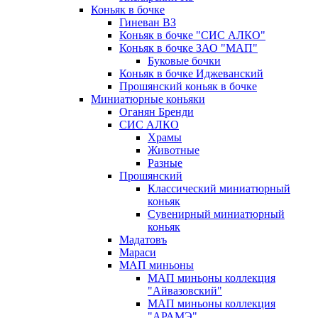
Коньяк в бочке
Гиневан ВЗ
Коньяк в бочке "СИС АЛКО"
Коньяк в бочке ЗАО "МАП"
Буковые бочки
Коньяк в бочке Иджеванский
Прошянский коньяк в бочке
Миниатюрные коньяки
Оганян Бренди
СИС АЛКО
Храмы
Животные
Разные
Прошянский
Классический миниатюрный
коньяк
Сувенирный миниатюрный
коньяк
Мадатовъ
Мараси
МАП миньоны
МАП миньоны коллекция
"Айвазовский"
МАП миньоны коллекция
"АРАМЭ"