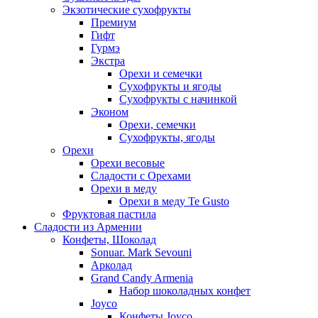
Экзотические сухофрукты
Премиум
Гифт
Гурмэ
Экстра
Орехи и семечки
Сухофрукты и ягоды
Сухофрукты с начинкой
Эконом
Орехи, семечки
Сухофрукты, ягоды
Орехи
Орехи весовые
Сладости с Орехами
Орехи в меду
Орехи в меду Te Gusto
Фруктовая пастила
Сладости из Армении
Конфеты, Шоколад
Sonuar. Mark Sevouni
Арколад
Grand Candy Armenia
Набор шоколадных конфет
Joyco
Конфеты Joyco