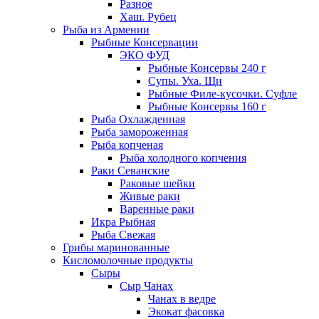
Разное
Хаш. Рубец
Рыба из Армении
Рыбные Консервации
ЭКО ФУД
Рыбные Консервы 240 г
Супы. Уха. Щи
Рыбные Филе-кусочки. Суфле
Рыбные Консервы 160 г
Рыба Охлажденная
Рыба замороженная
Рыба копченая
Рыба холодного копчения
Раки Севанские
Раковые шейки
Живые раки
Варенные раки
Икра Рыбная
Рыба Свежая
Грибы маринованные
Кисломолочные продукты
Сыры
Сыр Чанах
Чанах в ведре
Экокат фасовка