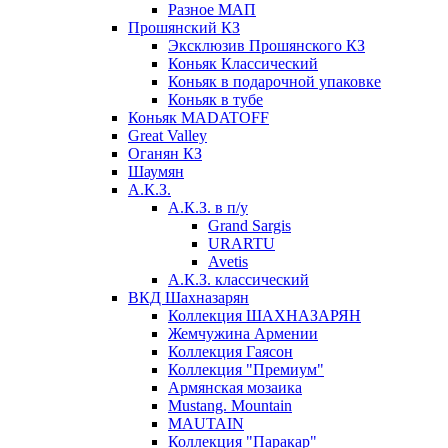
Разное МАП
Прошянский КЗ
Эксклюзив Прошянского КЗ
Коньяк Классический
Коньяк в подарочной упаковке
Коньяк в тубе
Коньяк MADATOFF
Great Valley
Оганян КЗ
Шаумян
А.К.З.
А.К.З. в п/у
Grand Sargis
URARTU
Avetis
А.К.З. классический
ВКД Шахназарян
Коллекция ШАХНАЗАРЯН
Жемчужина Армении
Коллекция Гаясон
Коллекция "Премиум"
Армянская мозаика
Mustang. Mountain
MAUTAIN
Коллекция "Паракар"