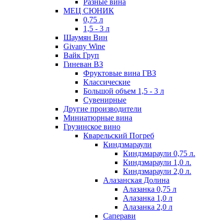
Разные вина
МЕЦ СЮНИК
0,75 л
1,5 - 3 л
Шаумян Вин
Givany Wine
Вайк Груп
Гиневан ВЗ
Фруктовые вина ГВЗ
Классические
Большой объем 1,5 - 3 л
Сувенирные
Другие производители
Миниатюрные вина
Грузинское вино
Кварельский Погреб
Киндзмараули
Киндзмараули 0,75 л.
Киндзмараули 1,0 л.
Киндзмараули 2,0 л.
Алазанская Долина
Алазанка 0,75 л
Алазанка 1,0 л
Алазанка 2,0 л
Саперави