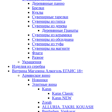
Деревянные панно
Брелки
Куклы
Сувенирные тарелки
Сувениры из гипса
Сувениры из дерева
Деревянные Гранаты
Сувениры из керамики
Сувениры из обсидиана
Сувениры из туфа
Сувениры на магните
Флаги
Разное
Украшения
Изделия из серебра
Витрина Магазина Алкоголь ЕГАИС 18+
Армянское вино
Новинки
Элитные вина
Karas
Karas Classic
Karas NEW
Zorah
ALLURIA. TAKRI. KOUASH
Berdashen. Vankasar