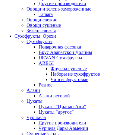
Другие производители
Овощи и зелень замороженные
Tamara
Овощи свежие
Овощи сушеные
Зелень свежая
Сухофрукты. Орехи
Сухофрукты
Подарочная фасовка
Вкус Араратской Долины
IJEVAN Сухофрукты
AREGI
Фрукты сушеные
Наборы из сухофруктов
Чипсы фруктовые
Разное
Алани
Алани весовой
Цукаты
Цукаты "Циацан Ани"
Цукаты "другое"
Чурчхела
Другие производители
Чурчела Дары Армении
Сушеные ягоды