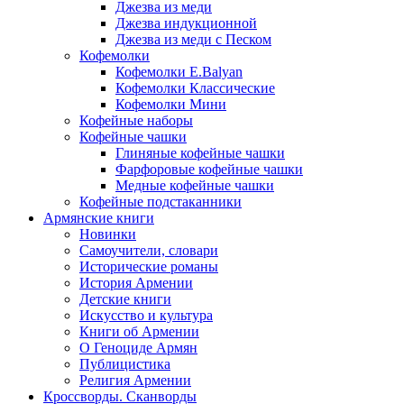
Джезва из меди
Джезва индукционной
Джезва из меди с Песком
Кофемолки
Кофемолки E.Balyan
Кофемолки Классические
Кофемолки Мини
Кофейные наборы
Кофейные чашки
Глиняные кофейные чашки
Фарфоровые кофейные чашки
Медные кофейные чашки
Кофейные подстаканники
Армянские книги
Новинки
Самоучители, словари
Исторические романы
История Армении
Детские книги
Иcкусство и культура
Книги об Армении
О Геноциде Армян
Публицистика
Религия Армении
Кроссворды. Сканворды