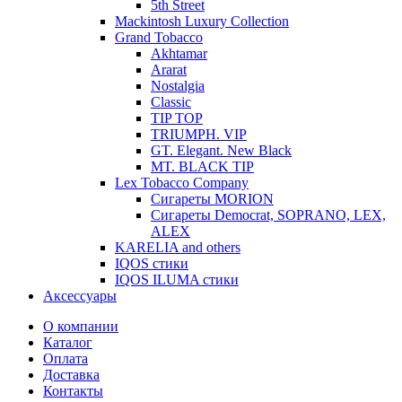
5th Street
Mackintosh Luxury Collection
Grand Tobacco
Akhtamar
Ararat
Nostalgia
Classic
TIP TOP
TRIUMPH. VIP
GT. Elegant. New Black
MT. BLACK TIP
Lex Tobacco Company
Сигареты MORION
Сигареты Democrat, SOPRANO, LEX,
ALEX
KARELIA and others
IQOS стики
IQOS ILUMA стики
Аксессуары
О компании
Каталог
Оплата
Доставка
Контакты