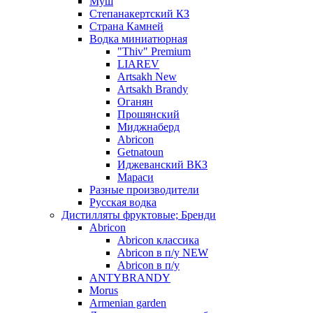
Муш
Степанакертский КЗ
Страна Камней
Водка миниатюрная
"Thiv" Premium
LIAREV
Artsakh New
Artsakh Brandy
Оганян
Прошянский
Миджнаберд
Abricon
Getnatoun
Иджеванский ВКЗ
Мараси
Разные производители
Русская водка
Дистилляты фруктовые; Бренди
Abricon
Abricon классика
Abricon в п/у NEW
Abricon в п/у
ANTYBRANDY
Morus
Armenian garden