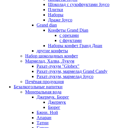
Шоколад с сухофруктами Joyco
Плитки
Наборы
Драже Joyco
Grand dian
Конфеты Grand Dian
с орехами
с фруктами
Наборы конфет Гранд Диан
другие конфеты
Набор шоколадных конфет
Мармелад, Халва, Лукум
Рахат-лукум "Globex"
Рахат-лукум, мармелад Grand Candy
Рахат-лукум, мармелад Joyco
Печёная продукция
Безалкогольные напитки
Минеральная вода
Джермук. Бюрег
Джермук
Бюрег
Бжни. Ной
Апаран
Татни
Гарни