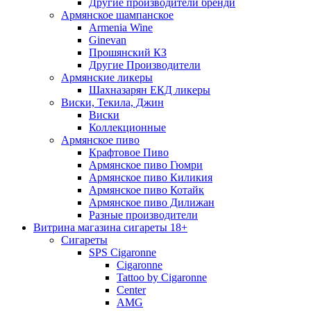
Другие производители бренди
Армянское шампанское
Armenia Wine
Ginevan
Прошянский КЗ
Другие Производители
Армянские ликеры
Шахназарян ЕКД ликеры
Виски, Текила, Джин
Виски
Коллекционные
Армянское пиво
Крафтовое Пиво
Армянское пиво Гюмри
Армянское пиво Киликия
Армянское пиво Котайк
Армянское пиво Дилижан
Разные производители
Витрина магазина сигареты 18+
Cигареты
SPS Cigaronne
Сigaronne
Tattoo by Cigaronne
Center
AMG