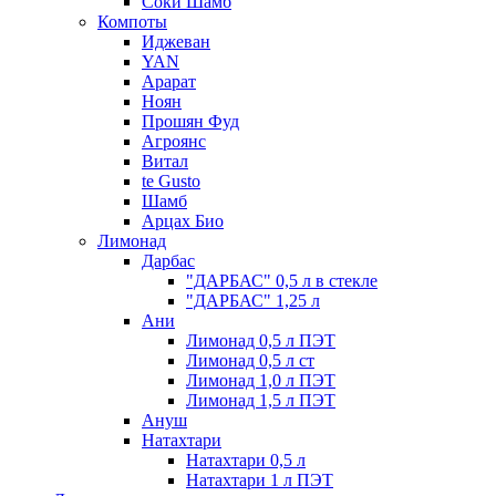
Соки Шамб
Компоты
Иджеван
YAN
Арарат
Ноян
Прошян Фуд
Агроянс
Витал
te Gusto
Шамб
Арцах Био
Лимонад
Дарбас
"ДАРБАС" 0,5 л в стекле
"ДАРБАС" 1,25 л
Ани
Лимонад 0,5 л ПЭТ
Лимонад 0,5 л ст
Лимонад 1,0 л ПЭТ
Лимонад 1,5 л ПЭТ
Ануш
Натахтари
Натахтари 0,5 л
Натахтари 1 л ПЭТ