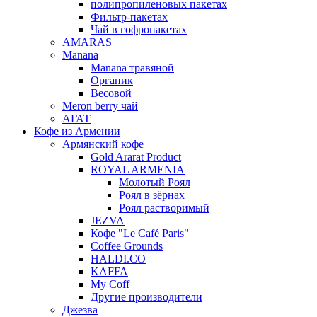
полипропиленовых пакетах
Фильтр-пакетах
Чай в гофропакетах
AMARAS
Manana
Manana травяной
Органик
Весовой
Meron berry чай
АГАТ
Кофе из Армении
Армянский кофе
Gold Ararat Product
ROYAL ARMENIA
Молотый Роял
Роял в зёрнах
Роял растворимый
JEZVA
Кофе "Le Café Paris"
Coffee Grounds
HALDI.CO
KAFFA
My Coff
Другие производители
Джезва