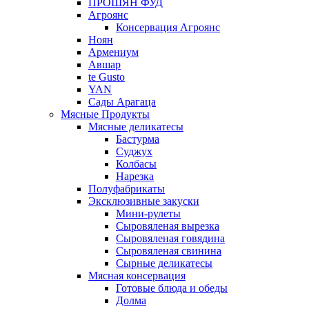
ПРОШЯН ФУД
Агроянс
Консервация Агроянс
Ноян
Армениум
Авшар
te Gusto
YAN
Сады Арагаца
Мясные Продукты
Мясные деликатесы
Бастурма
Суджух
Колбасы
Нарезка
Полуфабрикаты
Эксклюзивные закуски
Мини-рулеты
Сыровяленая вырезка
Сыровяленая говядина
Сыровяленая свинина
Сырные деликатесы
Мясная консервация
Готовые блюда и обеды
Долма