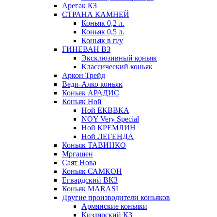
Арегак КЗ
СТРАНА КАМНЕЙ
Коньяк 0,2 л.
Коньяк 0,5 л.
Коньяк в п/у
ГИНЕВАН ВЗ
Эксклюзивный коньяк
Классический коньяк
Аркон Трейд
Веди-Алко коньяк
Коньяк АРАДИС
Коньяк Ной
Ной ЕКВВКА
NOY Very Special
Ной КРЕМЛИН
Ной ЛЕГЕНДА
Коньяк ТАВИНКО
Мргашен
Саят Нова
Коньяк САМКОН
Егвардский ВКЗ
Коньяк MARASI
Другие производители коньяков
Армянские коньяки
Кизлярский КЗ