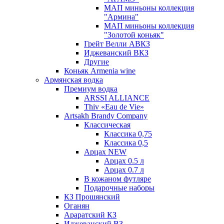
МАП миньоны коллекция
"Армина"
МАП миньоны коллекция
"Золотой коньяк"
Грейт Велли АВКЗ
Иджеванский ВКЗ
Другие
Коньяк Armenia wine
Армянская водка
Премиум водка
ARSSI ALLIANCE
Thiv «Eau de Vie»
Artsakh Brandy Company
Классическая
Классика 0,75
Классика 0,5
Арцах NEW
Арцах 0.5 л
Арцах 0.7 л
В кожаном футляре
Подарочные наборы
КЗ Прошянский
Оганян
Араратский КЗ
Иджеванский ВЗ