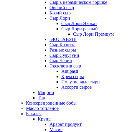
Сыр в керамическом горшке
Овечий сыр
Козий сыр
Сыр Лори
Сыр Лори Экокат
Сыр Лори разный
Сыр Лори Премиум
ЭКОТАВУШ
Сыр Качотта
Разные сыры
Сыр Сулугуни
Сыр Чечил
Эксклюзив сыр
Antipasti
Крем сыры
Полутвердые сыры
Ассорти сыров
Мацони
Тан
Консервированные бобы
Масло топленое
Бакалея
Крупы
Арарат продукт
Масис