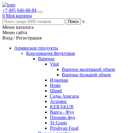
+7 495 646-88-84
0
Моя корзина
x
Меню каталога
Меню сайта
Вход / Регистрация
Армянские продукты
Консервация фруктовая
Варенье
Vital
Варенье маленький объем
Варенье большой объем
Иджеван
Ноян
Шамб
Сады Арагаца
Агроянс
KERAKUR
Варга - Фуд
Прошян фуд
Te Gusto
Proshyan Food