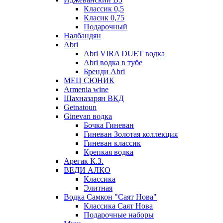
Классик 0,5
Класик 0,75
Подарочный
Налбандян
Abri
Abri VIRA DUET водка
Abri водка в тубе
Бренди Abri
МЕЦ СЮНИК
Armenia wine
Шахназарян ВКД
Getnatoun
Ginevan водка
Бочка Гиневан
Гиневан Золотая коллекция
Гиневан классик
Крепкая водка
Арегак К.З.
ВЕДИ АЛКО
Классика
Элитная
Водка Самкон "Саят Нова"
Классика Саят Нова
Подарочные наборы