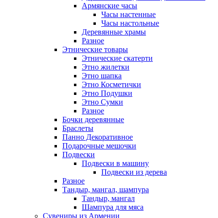
Армянские часы
Часы настенные
Часы настольные
Деревянные храмы
Разное
Этнические товары
Этнические скатерти
Этно жилетки
Этно шапка
Этно Косметички
Этно Подушки
Этно Сумки
Разное
Бочки деревянные
Браслеты
Панно Декоративное
Подарочные мешочки
Подвески
Подвески в машину
Подвески из дерева
Разное
Тандыр, мангал, шампура
Тандыр, мангал
Шампура для мяса
Сувениры из Армении