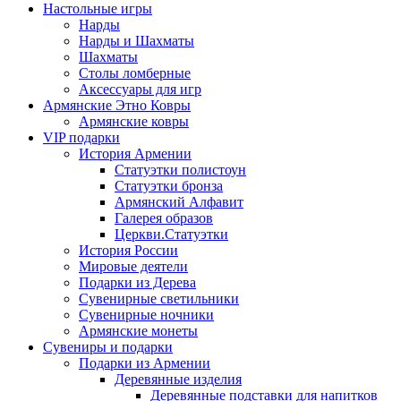
Настольные игры
Нарды
Нарды и Шахматы
Шахматы
Столы ломберные
Аксессуары для игр
Армянские Этно Ковры
Армянские ковры
VIP подарки
История Армении
Статуэтки полистоун
Статуэтки бронза
Армянский Алфавит
Галерея образов
Церкви.Статуэтки
История России
Мировые деятели
Подарки из Дерева
Сувенирные светильники
Сувенирные ночники
Армянские монеты
Сувениры и подарки
Подарки из Армении
Деревянные изделия
Деревянные подставки для напитков