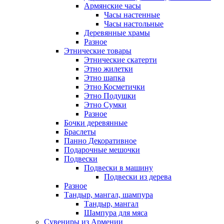
Армянские часы
Часы настенные
Часы настольные
Деревянные храмы
Разное
Этнические товары
Этнические скатерти
Этно жилетки
Этно шапка
Этно Косметички
Этно Подушки
Этно Сумки
Разное
Бочки деревянные
Браслеты
Панно Декоративное
Подарочные мешочки
Подвески
Подвески в машину
Подвески из дерева
Разное
Тандыр, мангал, шампура
Тандыр, мангал
Шампура для мяса
Сувениры из Армении