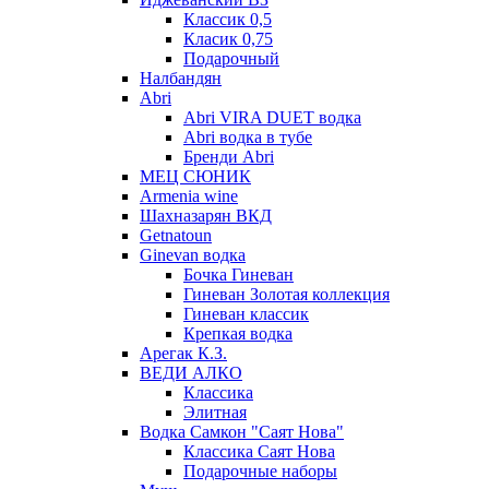
Классик 0,5
Класик 0,75
Подарочный
Налбандян
Abri
Abri VIRA DUET водка
Abri водка в тубе
Бренди Abri
МЕЦ СЮНИК
Armenia wine
Шахназарян ВКД
Getnatoun
Ginevan водка
Бочка Гиневан
Гиневан Золотая коллекция
Гиневан классик
Крепкая водка
Арегак К.З.
ВЕДИ АЛКО
Классика
Элитная
Водка Самкон "Саят Нова"
Классика Саят Нова
Подарочные наборы