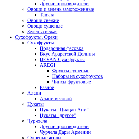
Другие производители
Овощи и зелень замороженные
Tamara
Овощи свежие
Овощи сушеные
Зелень свежая
Сухофрукты. Орехи
Сухофрукты
Подарочная фасовка
Вкус Араратской Долины
IJEVAN Сухофрукты
AREGI
Фрукты сушеные
Наборы из сухофруктов
Чипсы фруктовые
Разное
Алани
Алани весовой
Цукаты
Цукаты "Циацан Ани"
Цукаты "другое"
Чурчхела
Другие производители
Чурчела Дары Армении
Сушеные ягоды