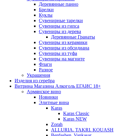
Деревянные панно
Брелки
Куклы
Сувенирные тарелки
Сувениры из гипса
Сувениры из дерева
Деревянные Гранаты
Сувениры из керамики
Сувениры из обсидиана
Сувениры из туфа
Сувениры на магните
Флаги
Разное
Украшения
Изделия из серебра
Витрина Магазина Алкоголь ЕГАИС 18+
Армянское вино
Новинки
Элитные вина
Karas
Karas Classic
Karas NEW
Zorah
ALLURIA. TAKRI. KOUASH
Berdashen. Vankasar