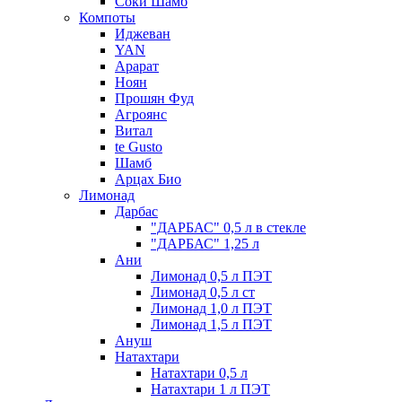
Соки Шамб
Компоты
Иджеван
YAN
Арарат
Ноян
Прошян Фуд
Агроянс
Витал
te Gusto
Шамб
Арцах Био
Лимонад
Дарбас
"ДАРБАС" 0,5 л в стекле
"ДАРБАС" 1,25 л
Ани
Лимонад 0,5 л ПЭТ
Лимонад 0,5 л ст
Лимонад 1,0 л ПЭТ
Лимонад 1,5 л ПЭТ
Ануш
Натахтари
Натахтари 0,5 л
Натахтари 1 л ПЭТ