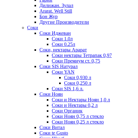
Дилижан. Зулал
Ararat. Well Still
Бон Жур
Другие Производители
Соки
Соки Иджеван
Соки 1.0л
Соки 0.25л
Соки, нектары Арарат
Соки нектары Тетрапак 0,97
Соки Премиум ст. 0,75
Соки SIS Натурал
Соки YAN
Соки 0,930 л
Соки 0,250 л
Соки SIS 1,6 л.
Соки Ноян
Соки и Нектары Ноян 1,0 л
Соки и Нектары 0,2 л
Соки Органик
Соки Ноян 0,75 л стекло
Соки Ноян 0,25 л стекло
Соки Витал
Соки te Gusto