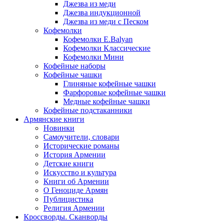
Джезва из меди
Джезва индукционной
Джезва из меди с Песком
Кофемолки
Кофемолки E.Balyan
Кофемолки Классические
Кофемолки Мини
Кофейные наборы
Кофейные чашки
Глиняные кофейные чашки
Фарфоровые кофейные чашки
Медные кофейные чашки
Кофейные подстаканники
Армянские книги
Новинки
Самоучители, словари
Исторические романы
История Армении
Детские книги
Иcкусство и культура
Книги об Армении
О Геноциде Армян
Публицистика
Религия Армении
Кроссворды. Сканворды