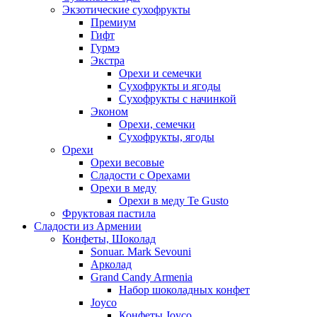
Экзотические сухофрукты
Премиум
Гифт
Гурмэ
Экстра
Орехи и семечки
Сухофрукты и ягоды
Сухофрукты с начинкой
Эконом
Орехи, семечки
Сухофрукты, ягоды
Орехи
Орехи весовые
Сладости с Орехами
Орехи в меду
Орехи в меду Te Gusto
Фруктовая пастила
Сладости из Армении
Конфеты, Шоколад
Sonuar. Mark Sevouni
Арколад
Grand Candy Armenia
Набор шоколадных конфет
Joyco
Конфеты Joyco