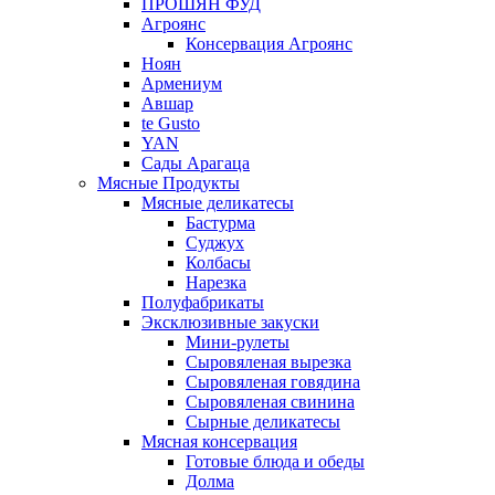
ПРОШЯН ФУД
Агроянс
Консервация Агроянс
Ноян
Армениум
Авшар
te Gusto
YAN
Сады Арагаца
Мясные Продукты
Мясные деликатесы
Бастурма
Суджух
Колбасы
Нарезка
Полуфабрикаты
Эксклюзивные закуски
Мини-рулеты
Сыровяленая вырезка
Сыровяленая говядина
Сыровяленая свинина
Сырные деликатесы
Мясная консервация
Готовые блюда и обеды
Долма