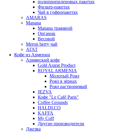
полипропиленовых пакетах
Фильтр-пакетах
Чай в гофропакетах
AMARAS
Manana
Manana травяной
Органик
Весовой
Meron berry чай
АГАТ
Кофе из Армении
Армянский кофе
Gold Ararat Product
ROYAL ARMENIA
Молотый Роял
Роял в зёрнах
Роял растворимый
JEZVA
Кофе "Le Café Paris"
Coffee Grounds
HALDI.CO
KAFFA
My Coff
Другие производители
Джезва