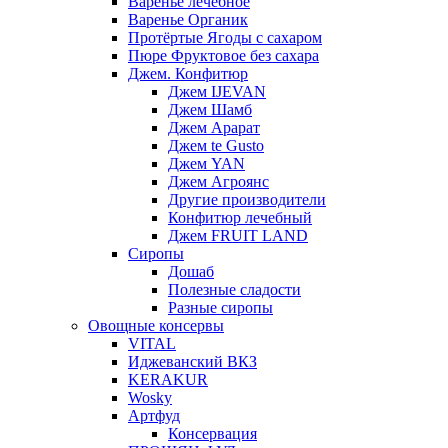
Варенье лечебное
Варенье Органик
Протёртые Ягоды с сахаром
Пюре Фруктовое без сахара
Джем. Конфитюр
Джем IJEVAN
Джем Шамб
Джем Арарат
Джем te Gusto
Джем YAN
Джем Агроянс
Другие производители
Конфитюр лечебный
Джем FRUIT LAND
Сиропы
Дошаб
Полезные сладости
Разные сиропы
Овощные консервы
VITAL
Иджеванский ВКЗ
KERAKUR
Wosky
Артфуд
Консервация