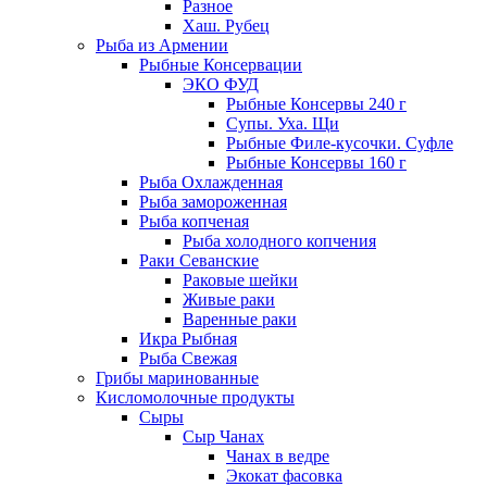
Разное
Хаш. Рубец
Рыба из Армении
Рыбные Консервации
ЭКО ФУД
Рыбные Консервы 240 г
Супы. Уха. Щи
Рыбные Филе-кусочки. Суфле
Рыбные Консервы 160 г
Рыба Охлажденная
Рыба замороженная
Рыба копченая
Рыба холодного копчения
Раки Севанские
Раковые шейки
Живые раки
Варенные раки
Икра Рыбная
Рыба Свежая
Грибы маринованные
Кисломолочные продукты
Сыры
Сыр Чанах
Чанах в ведре
Экокат фасовка