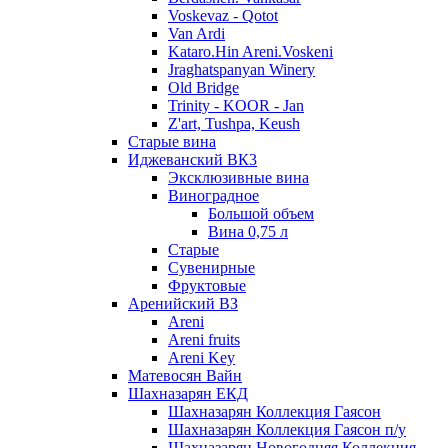
Voskevaz - Qotot
Van Ardi
Kataro.Hin Areni.Voskeni
Jraghatspanyan Winery
Old Bridge
Trinity - KOOR - Jan
Z'art, Tushpa, Keush
Старые вина
Иджеванский ВК3
Эксклюзивные вина
Виноградное
Большой объем
Вина 0,75 л
Старые
Сувенирные
Фруктовые
Аренийский ВЗ
Areni
Areni fruits
Areni Key
Матевосян Вайн
Шахназарян ЕКД
Шахназарян Коллекция Гаясон
Шахназарян Коллекция Гаясон п/у
Шахназарян Новогодняя Коллекция