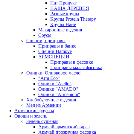
Нат Продукт
НАША ДЕРЕВНЯ
Разные крупы
Крупы Protein Therapy
Крупы Нане
Макаронные изделия
Соусы
Специи, приправы
Приправы в банке
Специи Hamove
АРМСПЕЦИИ
Приправы в фасовке
Приправы малая фасовка
Оливки, Оливковое масло
"Arm Eco"
Оливки "Aiello"
Оливки "AMADO"
Оливки "Armenium"
Хлебобулочные изделия
Мед из Армении
Армянские фрукты
Овощи и зелень
Зелень сушеная
Армчай армянский тараз
Армчай прозрачная фасовка