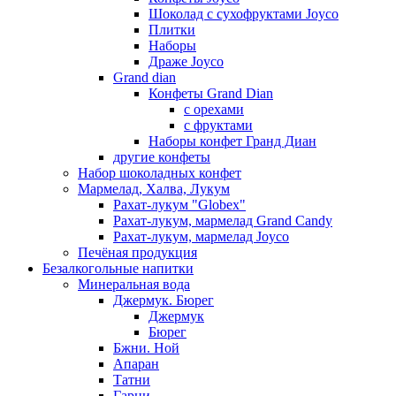
Шоколад с сухофруктами Joyco
Плитки
Наборы
Драже Joyco
Grand dian
Конфеты Grand Dian
с орехами
с фруктами
Наборы конфет Гранд Диан
другие конфеты
Набор шоколадных конфет
Мармелад, Халва, Лукум
Рахат-лукум "Globex"
Рахат-лукум, мармелад Grand Candy
Рахат-лукум, мармелад Joyco
Печёная продукция
Безалкогольные напитки
Минеральная вода
Джермук. Бюрег
Джермук
Бюрег
Бжни. Ной
Апаран
Татни
Гарни