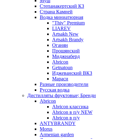
Муш
Степанакертский КЗ
Страна Камней
Водка миниатюрная
"Thiv" Premium
LIAREV
Artsakh New
Artsakh Brandy
Оганян
Прошянский
Миджнаберд
Abricon
Getnatoun
Иджеванский ВКЗ
Мараси
Разные производители
Русская водка
Дистилляты фруктовые; Бренди
Abricon
Abricon классика
Abricon в п/у NEW
Abricon в п/у
ANTYBRANDY
Morus
Armenian garden