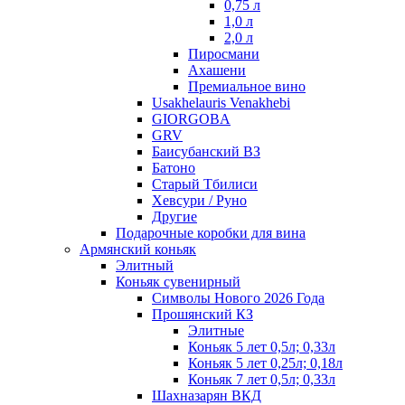
0,75 л
1,0 л
2,0 л
Пиросмани
Ахашени
Премиальное вино
Usakhelauris Venakhebi
GIORGOBA
GRV
Баисубанский ВЗ
Батоно
Старый Тбилиси
Хевсури / Руно
Другие
Подарочные коробки для вина
Армянский коньяк
Элитный
Коньяк сувенирный
Символы Нового 2026 Года
Прошянский КЗ
Элитные
Коньяк 5 лет 0,5л; 0,33л
Коньяк 5 лет 0,25л; 0,18л
Коньяк 7 лет 0,5л; 0,33л
Шахназарян ВКД