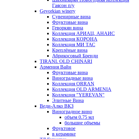
Гаясон п/у
Gevorkian winery
Сувенирные вина
Фруктовые вина
Геворкян вина
Коллекция АРИАЦ. АНАИС
Коллекция КОРОНА
Коллекция МИ ТАС
Креплёные вина
Абрикосовый Бренди
TIRANI. OLD CHINARI
Армения Вайн
Фруктовые вина
Виноградные вина
Коллекция ORRAN
Коллекция OLD ARMENIA
Коллекция "YEREVAN"
Элитные Вина
Веди-Алко ВКЗ
Виноградное вино
объем 0.75 мл
большие объемы
Фруктовое
в керамике