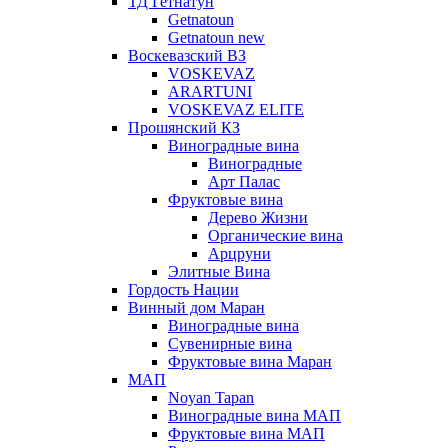
ТД Гетнатун
Getnatoun
Getnatoun new
Воскевазский ВЗ
VOSKEVAZ
ARARTUNI
VOSKEVAZ ELITE
Прошянский КЗ
Виноградные вина
Виноградные
Арт Палас
Фруктовые вина
Дерево Жизни
Органические вина
Арцруни
Элитные Вина
Гордость Нации
Винный дом Маран
Виноградные вина
Сувенирные вина
Фруктовые вина Маран
МАП
Noyan Tapan
Виноградные вина МАП
Фруктовые вина МАП