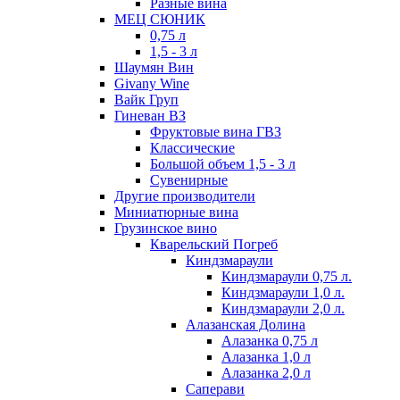
Разные вина
МЕЦ СЮНИК
0,75 л
1,5 - 3 л
Шаумян Вин
Givany Wine
Вайк Груп
Гиневан ВЗ
Фруктовые вина ГВЗ
Классические
Большой объем 1,5 - 3 л
Сувенирные
Другие производители
Миниатюрные вина
Грузинское вино
Кварельский Погреб
Киндзмараули
Киндзмараули 0,75 л.
Киндзмараули 1,0 л.
Киндзмараули 2,0 л.
Алазанская Долина
Алазанка 0,75 л
Алазанка 1,0 л
Алазанка 2,0 л
Саперави