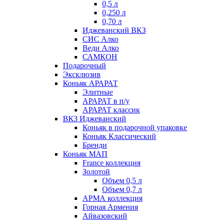
0,5 л
0,250 л
0,70 л
Иджеванский ВКЗ
СИС Алко
Веди Алко
САМКОН
Подарочный
Эксклюзив
Коньяк АРАРАТ
Элитные
АРАРАТ в п/у
АРАРАТ классик
ВКЗ Иджеванский
Коньяк в подарочной упаковке
Коньяк Классический
Бренди
Коньяк МАП
France коллекция
Золотой
Объем 0,5 л
Объем 0,7 л
АРМА коллекция
Горная Армения
Айвазовский