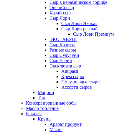
Сыр в керамическом горшке
Овечий сыр
Козий сыр
Сыр Лори
Сыр Лори Экокат
Сыр Лори разный
Сыр Лори Премиум
ЭКОТАВУШ
Сыр Качотта
Разные сыры
Сыр Сулугуни
Сыр Чечил
Эксклюзив сыр
Antipasti
Крем сыры
Полутвердые сыры
Ассорти сыров
Мацони
Тан
Консервированные бобы
Масло топленое
Бакалея
Крупы
Арарат продукт
Масис