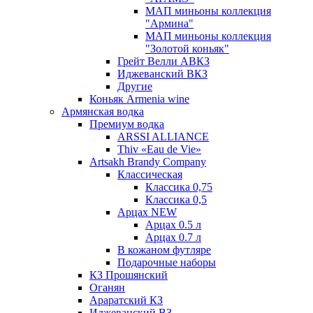
МАП миньоны коллекция
"Армина"
МАП миньоны коллекция
"Золотой коньяк"
Грейт Велли АВКЗ
Иджеванский ВКЗ
Другие
Коньяк Armenia wine
Армянская водка
Премиум водка
ARSSI ALLIANCE
Thiv «Eau de Vie»
Artsakh Brandy Company
Классическая
Классика 0,75
Классика 0,5
Арцах NEW
Арцах 0.5 л
Арцах 0.7 л
В кожаном футляре
Подарочные наборы
КЗ Прошянский
Оганян
Араратский КЗ
Иджеванский ВЗ