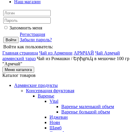
Наш магазин
Запомнить меня
Регистрация
Забыли пароль?
Войти как пользователь:
Главная страница
Чай из Армении
АРМЧАЙ
Чай Армчай
армянский тараз
Чай из Ромашки / Երիgուկ в мешочке 100 гр
"Армчай"
Меню каталога
Каталог товаров
Армянские продукты
Консервация фруктовая
Варенье
Vital
Варенье маленький объем
Варенье большой объем
Иджеван
Ноян
Шамб