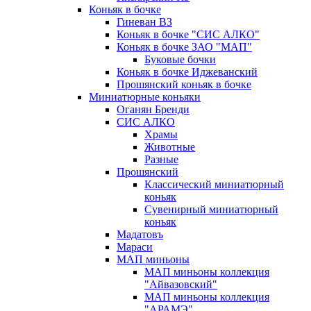
Коньяк в бочке
Гиневан ВЗ
Коньяк в бочке "СИС АЛКО"
Коньяк в бочке ЗАО "МАП"
Буковые бочки
Коньяк в бочке Иджеванский
Прошянский коньяк в бочке
Миниатюрные коньяки
Оганян Бренди
СИС АЛКО
Храмы
Животные
Разные
Прошянский
Классический миниатюрный
коньяк
Сувенирный миниатюрный
коньяк
Мадатовъ
Мараси
МАП миньоны
МАП миньоны коллекция
"Айвазовский"
МАП миньоны коллекция
"АРАМЭ"