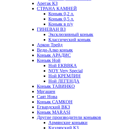
Арегак КЗ
СТРАНА КАМНЕЙ
Коньяк 0,2 л.
Коньяк 0,5 л.
Коньяк в п/у
ГИНЕВАН ВЗ
Эксклюзивный коньяк
Классический коньяк
Аркон Трейд
Веди-Алко коньяк
Коньяк АРАДИС
Коньяк Ной
Ной ЕКВВКА
NOY Very Special
Ной КРЕМЛИН
Ной ЛЕГЕНДА
Коньяк ТАВИНКО
Мргашен
Саят Нова
Коньяк САМКОН
Егвардский ВКЗ
Коньяк MARASI
Другие производители коньяков
Армянские коньяки
Кизлярский КЗ