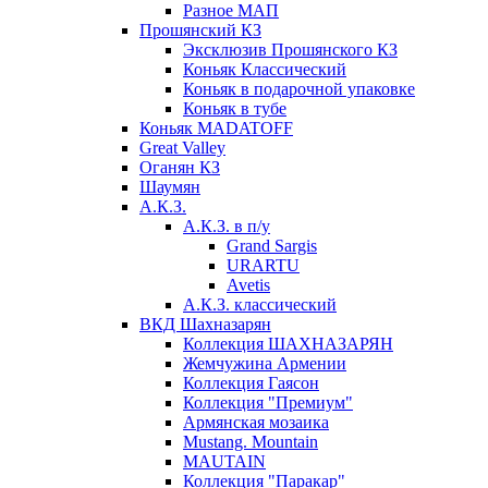
Разное МАП
Прошянский КЗ
Эксклюзив Прошянского КЗ
Коньяк Классический
Коньяк в подарочной упаковке
Коньяк в тубе
Коньяк MADATOFF
Great Valley
Оганян КЗ
Шаумян
А.К.З.
А.К.З. в п/у
Grand Sargis
URARTU
Avetis
А.К.З. классический
ВКД Шахназарян
Коллекция ШАХНАЗАРЯН
Жемчужина Армении
Коллекция Гаясон
Коллекция "Премиум"
Армянская мозаика
Mustang. Mountain
MAUTAIN
Коллекция "Паракар"