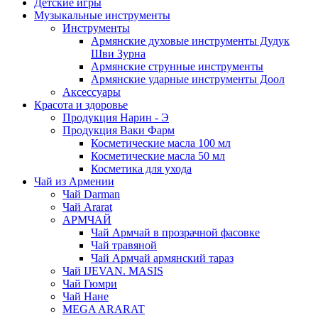
Детские игры
Музыкальные инструменты
Инструменты
Армянские духовые инструменты Дудук
Шви Зурна
Армянские струнные инструменты
Армянские ударные инструменты Доол
Аксессуары
Красота и здоровье
Продукция Нарин - Э
Продукция Ваки Фарм
Косметические масла 100 мл
Косметические масла 50 мл
Косметика для ухода
Чай из Армении
Чай Darman
Чай Ararat
АРМЧАЙ
Чай Армчай в прозрачной фасовке
Чай травяной
Чай Армчай армянский тараз
Чай IJEVAN. MASIS
Чай Гюмри
Чай Нане
MEGA ARARAT