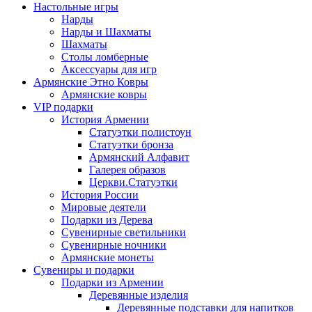
Настольные игры
Нарды
Нарды и Шахматы
Шахматы
Столы ломберные
Аксессуары для игр
Армянские Этно Ковры
Армянские ковры
VIP подарки
История Армении
Статуэтки полистоун
Статуэтки бронза
Армянский Алфавит
Галерея образов
Церкви.Статуэтки
История России
Мировые деятели
Подарки из Дерева
Сувенирные светильники
Сувенирные ночники
Армянские монеты
Сувениры и подарки
Подарки из Армении
Деревянные изделия
Деревянные подставки для напитков