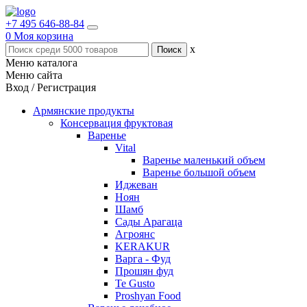
+7 495 646-88-84
0
Моя корзина
x
Меню каталога
Меню сайта
Вход / Регистрация
Армянские продукты
Консервация фруктовая
Варенье
Vital
Варенье маленький объем
Варенье большой объем
Иджеван
Ноян
Шамб
Сады Арагаца
Агроянс
KERAKUR
Варга - Фуд
Прошян фуд
Te Gusto
Proshyan Food