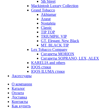
5th Street
Mackintosh Luxury Collection
Grand Tobacco
Akhtamar
Ararat
Nostalgia
Classic
TIP TOP
TRIUMPH. VIP
GT. Elegant. New Black
MT. BLACK TIP
Lex Tobacco Company
Сигареты MORION
Сигареты SOPRANO, LEX, ALEX
KARELIA and others
IQOS стики
IQOS ILUMA стики
Аксессуары
О компании
Каталог
Оплата
Доставка
Контакты
Как купить