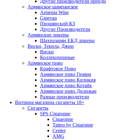
Другие производители бренди
Армянское шампанское
Armenia Wine
Ginevan
Прошянский КЗ
Другие Производители
Армянские ликеры
Шахназарян ЕКД ликеры
Виски, Текила, Джин
Виски
Коллекционные
Армянское пиво
Крафтовое Пиво
Армянское пиво Гюмри
Армянское пиво Киликия
Армянское пиво Котайк
Армянское пиво Дилижан
Разные производители
Витрина магазина сигареты 18+
Cигареты
SPS Cigaronne
Сigaronne
Tattoo by Cigaronne
Center
AMG