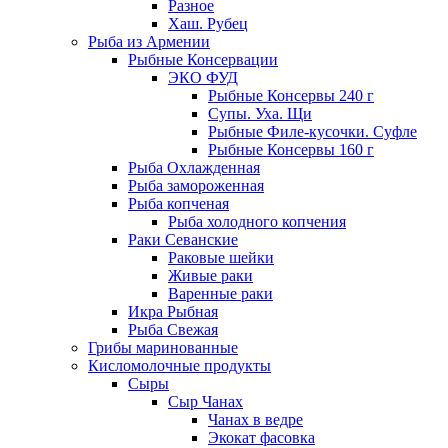
Разное
Хаш. Рубец
Рыба из Армении
Рыбные Консервации
ЭКО ФУД
Рыбные Консервы 240 г
Супы. Уха. Щи
Рыбные Филе-кусочки. Суфле
Рыбные Консервы 160 г
Рыба Охлажденная
Рыба замороженная
Рыба копченая
Рыба холодного копчения
Раки Севанские
Раковые шейки
Живые раки
Варенные раки
Икра Рыбная
Рыба Свежая
Грибы маринованные
Кисломолочные продукты
Сыры
Сыр Чанах
Чанах в ведре
Экокат фасовка