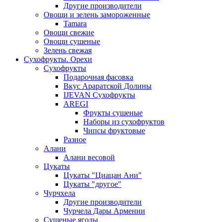
Другие производители
Овощи и зелень замороженные
Tamara
Овощи свежие
Овощи сушеные
Зелень свежая
Сухофрукты. Орехи
Сухофрукты
Подарочная фасовка
Вкус Араратской Долины
IJEVAN Сухофрукты
AREGI
Фрукты сушеные
Наборы из сухофруктов
Чипсы фруктовые
Разное
Алани
Алани весовой
Цукаты
Цукаты "Циацан Ани"
Цукаты "другое"
Чурчхела
Другие производители
Чурчела Дары Армении
Сушеные ягоды