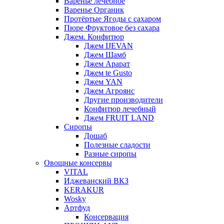
Варенье лечебное
Варенье Органик
Протёртые Ягоды с сахаром
Пюре Фруктовое без сахара
Джем. Конфитюр
Джем IJEVAN
Джем Шамб
Джем Арарат
Джем te Gusto
Джем YAN
Джем Агроянс
Другие производители
Конфитюр лечебный
Джем FRUIT LAND
Сиропы
Дошаб
Полезные сладости
Разные сиропы
Овощные консервы
VITAL
Иджеванский ВКЗ
KERAKUR
Wosky
Артфуд
Консервация