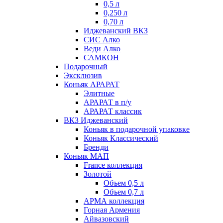
0,5 л
0,250 л
0,70 л
Иджеванский ВКЗ
СИС Алко
Веди Алко
САМКОН
Подарочный
Эксклюзив
Коньяк АРАРАТ
Элитные
АРАРАТ в п/у
АРАРАТ классик
ВКЗ Иджеванский
Коньяк в подарочной упаковке
Коньяк Классический
Бренди
Коньяк МАП
France коллекция
Золотой
Объем 0,5 л
Объем 0,7 л
АРМА коллекция
Горная Армения
Айвазовский