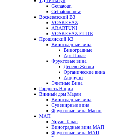
ТД Гетнатун
Getnatoun
Getnatoun new
Воскевазский ВЗ
VOSKEVAZ
ARARTUNI
VOSKEVAZ ELITE
Прошянский КЗ
Виноградные вина
Виноградные
Арт Палас
Фруктовые вина
Дерево Жизни
Органические вина
Арцруни
Элитные Вина
Гордость Нации
Винный дом Маран
Виноградные вина
Сувенирные вина
Фруктовые вина Маран
МАП
Noyan Tapan
Виноградные вина МАП
Фруктовые вина МАП