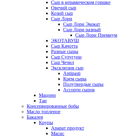
Сыр в керамическом горшке
Овечий сыр
Козий сыр
Сыр Лори
Сыр Лори Экокат
Сыр Лори разный
Сыр Лори Премиум
ЭКОТАВУШ
Сыр Качотта
Разные сыры
Сыр Сулугуни
Сыр Чечил
Эксклюзив сыр
Antipasti
Крем сыры
Полутвердые сыры
Ассорти сыров
Мацони
Тан
Консервированные бобы
Масло топленое
Бакалея
Крупы
Арарат продукт
Масис