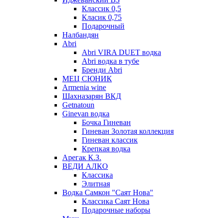
Классик 0,5
Класик 0,75
Подарочный
Налбандян
Abri
Abri VIRA DUET водка
Abri водка в тубе
Бренди Abri
МЕЦ СЮНИК
Armenia wine
Шахназарян ВКД
Getnatoun
Ginevan водка
Бочка Гиневан
Гиневан Золотая коллекция
Гиневан классик
Крепкая водка
Арегак К.З.
ВЕДИ АЛКО
Классика
Элитная
Водка Самкон "Саят Нова"
Классика Саят Нова
Подарочные наборы