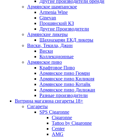
Другие производители бренди
Армянское шампанское
Armenia Wine
Ginevan
Прошянский КЗ
Другие Производители
Армянские ликеры
Шахназарян ЕКД ликеры
Виски, Текила, Джин
Виски
Коллекционные
Армянское пиво
Крафтовое Пиво
Армянское пиво Гюмри
Армянское пиво Киликия
Армянское пиво Котайк
Армянское пиво Дилижан
Разные производители
Витрина магазина сигареты 18+
Cигареты
SPS Cigaronne
Сigaronne
Tattoo by Cigaronne
Center
AMG