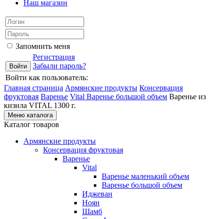
Наш магазин
Запомнить меня
Регистрация
Забыли пароль?
Войти как пользователь:
Главная страница
Армянские продукты
Консервация
фруктовая
Варенье
Vital
Варенье большой объем
Варенье из
кизила VITAL 1300 г.
Меню каталога
Каталог товаров
Армянские продукты
Консервация фруктовая
Варенье
Vital
Варенье маленький объем
Варенье большой объем
Иджеван
Ноян
Шамб