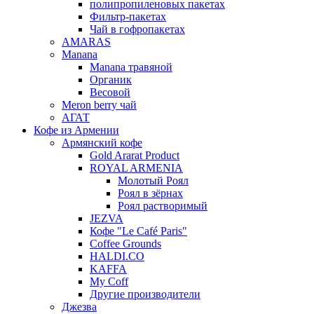
полипропиленовых пакетах
Фильтр-пакетах
Чай в гофропакетах
AMARAS
Manana
Manana травяной
Органик
Весовой
Meron berry чай
АГАТ
Кофе из Армении
Армянский кофе
Gold Ararat Product
ROYAL ARMENIA
Молотый Роял
Роял в зёрнах
Роял растворимый
JEZVA
Кофе "Le Café Paris"
Coffee Grounds
HALDI.CO
KAFFA
My Coff
Другие производители
Джезва