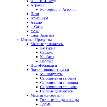
ПРОШЯН ФУД
Агроянс
Консервация Агроянс
Ноян
Армениум
Авшар
te Gusto
YAN
Сады Арагаца
Мясные Продукты
Мясные деликатесы
Бастурма
Суджух
Колбасы
Нарезка
Полуфабрикаты
Эксклюзивные закуски
Мини-рулеты
Сыровяленая вырезка
Сыровяленая говядина
Сыровяленая свинина
Сырные деликатесы
Мясная консервация
Готовые блюда и обеды
Долма