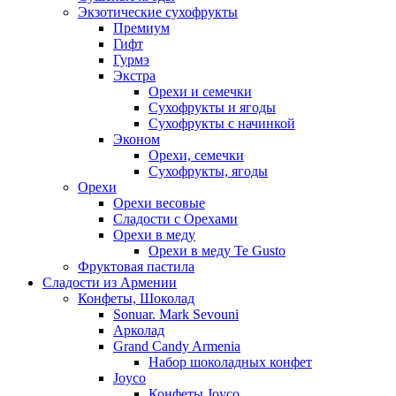
Экзотические сухофрукты
Премиум
Гифт
Гурмэ
Экстра
Орехи и семечки
Сухофрукты и ягоды
Сухофрукты с начинкой
Эконом
Орехи, семечки
Сухофрукты, ягоды
Орехи
Орехи весовые
Сладости с Орехами
Орехи в меду
Орехи в меду Te Gusto
Фруктовая пастила
Сладости из Армении
Конфеты, Шоколад
Sonuar. Mark Sevouni
Арколад
Grand Candy Armenia
Набор шоколадных конфет
Joyco
Конфеты Joyco