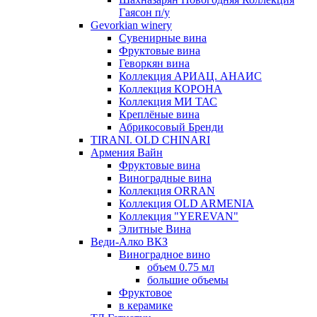
Гаясон п/у
Gevorkian winery
Сувенирные вина
Фруктовые вина
Геворкян вина
Коллекция АРИАЦ. АНАИС
Коллекция КОРОНА
Коллекция МИ ТАС
Креплёные вина
Абрикосовый Бренди
TIRANI. OLD CHINARI
Армения Вайн
Фруктовые вина
Виноградные вина
Коллекция ORRAN
Коллекция OLD ARMENIA
Коллекция "YEREVAN"
Элитные Вина
Веди-Алко ВКЗ
Виноградное вино
объем 0.75 мл
большие объемы
Фруктовое
в керамике