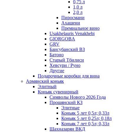
0,75 л
1,0 л
2,0 л
Пиросмани
Ахашени
Премиальное вино
Usakhelauris Venakhebi
GIORGOBA
GRV
Баисубанский ВЗ
Батоно
Старый Тбилиси
Хевсури / Руно
Другие
Подарочные коробки для вина
Армянский коньяк
Элитный
Коньяк сувенирный
Символы Нового 2026 Года
Прошянский КЗ
Элитные
Коньяк 5 лет 0,5л; 0,33л
Коньяк 5 лет 0,25л; 0,18л
Коньяк 7 лет 0,5л; 0,33л
Шахназарян ВКД