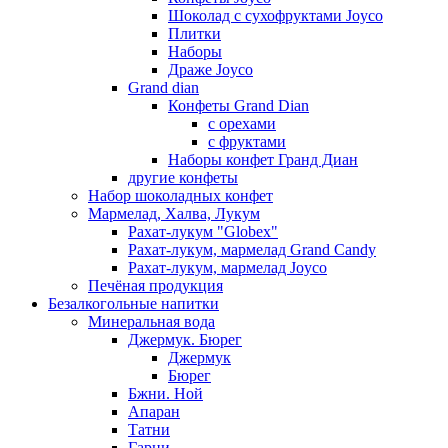
Шоколад с сухофруктами Joyco
Плитки
Наборы
Драже Joyco
Grand dian
Конфеты Grand Dian
с орехами
с фруктами
Наборы конфет Гранд Диан
другие конфеты
Набор шоколадных конфет
Мармелад, Халва, Лукум
Рахат-лукум "Globex"
Рахат-лукум, мармелад Grand Candy
Рахат-лукум, мармелад Joyco
Печёная продукция
Безалкогольные напитки
Минеральная вода
Джермук. Бюрег
Джермук
Бюрег
Бжни. Ной
Апаран
Татни
Гарни