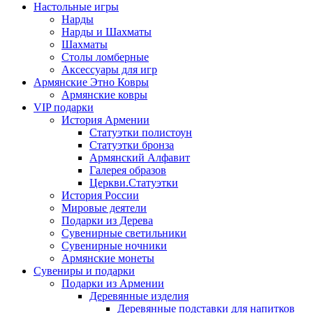
Настольные игры
Нарды
Нарды и Шахматы
Шахматы
Столы ломберные
Аксессуары для игр
Армянские Этно Ковры
Армянские ковры
VIP подарки
История Армении
Статуэтки полистоун
Статуэтки бронза
Армянский Алфавит
Галерея образов
Церкви.Статуэтки
История России
Мировые деятели
Подарки из Дерева
Сувенирные светильники
Сувенирные ночники
Армянские монеты
Сувениры и подарки
Подарки из Армении
Деревянные изделия
Деревянные подставки для напитков