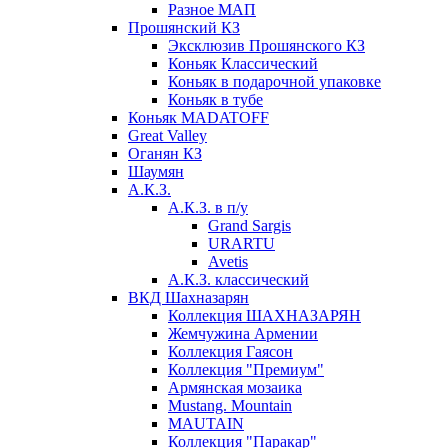
Разное МАП
Прошянский КЗ
Эксклюзив Прошянского КЗ
Коньяк Классический
Коньяк в подарочной упаковке
Коньяк в тубе
Коньяк MADATOFF
Great Valley
Оганян КЗ
Шаумян
А.К.З.
А.К.З. в п/у
Grand Sargis
URARTU
Avetis
А.К.З. классический
ВКД Шахназарян
Коллекция ШАХНАЗАРЯН
Жемчужина Армении
Коллекция Гаясон
Коллекция "Премиум"
Армянская мозаика
Mustang. Mountain
MAUTAIN
Коллекция "Паракар"