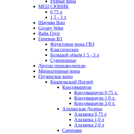
Разные вина
МЕЦ СЮНИК
0,75 л
1,5 - 3 л
Шаумян Вин
Givany Wine
Вайк Груп
Гиневан ВЗ
Фруктовые вина ГВЗ
Классические
Большой объем 1,5 - 3 л
Сувенирные
Другие производители
Миниатюрные вина
Грузинское вино
Кварельский Погреб
Киндзмараули
Киндзмараули 0,75 л.
Киндзмараули 1,0 л.
Киндзмараули 2,0 л.
Алазанская Долина
Алазанка 0,75 л
Алазанка 1,0 л
Алазанка 2,0 л
Саперави