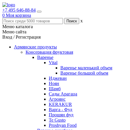
+7 495 646-88-84
0
Моя корзина
x
Меню каталога
Меню сайта
Вход / Регистрация
Армянские продукты
Консервация фруктовая
Варенье
Vital
Варенье маленький объем
Варенье большой объем
Иджеван
Ноян
Шамб
Сады Арагаца
Агроянс
KERAKUR
Варга - Фуд
Прошян фуд
Te Gusto
Proshyan Food