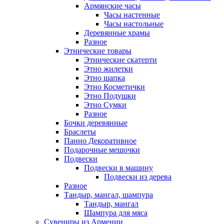
Армянские часы
Часы настенные
Часы настольные
Деревянные храмы
Разное
Этнические товары
Этнические скатерти
Этно жилетки
Этно шапка
Этно Косметички
Этно Подушки
Этно Сумки
Разное
Бочки деревянные
Браслеты
Панно Декоративное
Подарочные мешочки
Подвески
Подвески в машину
Подвески из дерева
Разное
Тандыр, мангал, шампура
Тандыр, мангал
Шампура для мяса
Сувениры из Армении