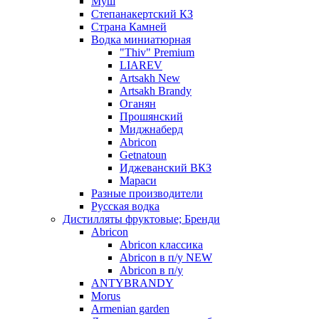
Муш
Степанакертский КЗ
Страна Камней
Водка миниатюрная
"Thiv" Premium
LIAREV
Artsakh New
Artsakh Brandy
Оганян
Прошянский
Миджнаберд
Abricon
Getnatoun
Иджеванский ВКЗ
Мараси
Разные производители
Русская водка
Дистилляты фруктовые; Бренди
Abricon
Abricon классика
Abricon в п/у NEW
Abricon в п/у
ANTYBRANDY
Morus
Armenian garden