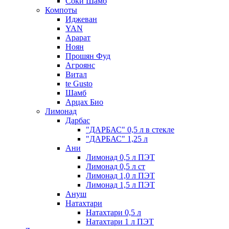
Соки Шамб
Компоты
Иджеван
YAN
Арарат
Ноян
Прошян Фуд
Агроянс
Витал
te Gusto
Шамб
Арцах Био
Лимонад
Дарбас
"ДАРБАС" 0,5 л в стекле
"ДАРБАС" 1,25 л
Ани
Лимонад 0,5 л ПЭТ
Лимонад 0,5 л ст
Лимонад 1,0 л ПЭТ
Лимонад 1,5 л ПЭТ
Ануш
Натахтари
Натахтари 0,5 л
Натахтари 1 л ПЭТ