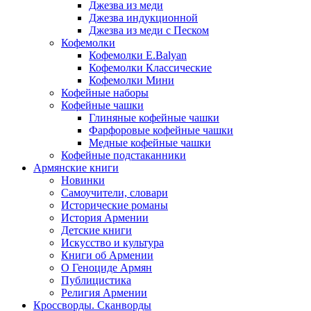
Джезва из меди
Джезва индукционной
Джезва из меди с Песком
Кофемолки
Кофемолки E.Balyan
Кофемолки Классические
Кофемолки Мини
Кофейные наборы
Кофейные чашки
Глиняные кофейные чашки
Фарфоровые кофейные чашки
Медные кофейные чашки
Кофейные подстаканники
Армянские книги
Новинки
Самоучители, словари
Исторические романы
История Армении
Детские книги
Иcкусство и культура
Книги об Армении
О Геноциде Армян
Публицистика
Религия Армении
Кроссворды. Сканворды