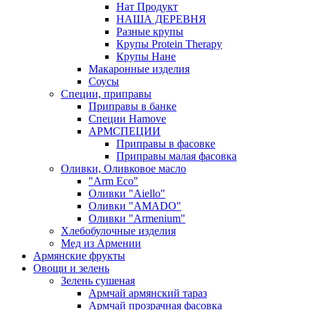
Нат Продукт
НАША ДЕРЕВНЯ
Разные крупы
Крупы Protein Therapy
Крупы Нане
Макаронные изделия
Соусы
Специи, приправы
Приправы в банке
Специи Hamove
АРМСПЕЦИИ
Приправы в фасовке
Приправы малая фасовка
Оливки, Оливковое масло
"Arm Eco"
Оливки "Aiello"
Оливки "AMADO"
Оливки "Armenium"
Хлебобулочные изделия
Мед из Армении
Армянские фрукты
Овощи и зелень
Зелень сушеная
Армчай армянский тараз
Армчай прозрачная фасовка