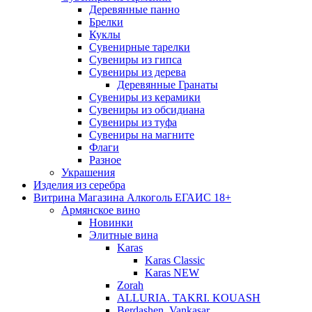
Деревянные панно
Брелки
Куклы
Сувенирные тарелки
Сувениры из гипса
Сувениры из дерева
Деревянные Гранаты
Сувениры из керамики
Сувениры из обсидиана
Сувениры из туфа
Сувениры на магните
Флаги
Разное
Украшения
Изделия из серебра
Витрина Магазина Алкоголь ЕГАИС 18+
Армянское вино
Новинки
Элитные вина
Karas
Karas Classic
Karas NEW
Zorah
ALLURIA. TAKRI. KOUASH
Berdashen. Vankasar