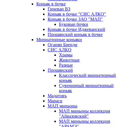
Коньяк в бочке
Гиневан ВЗ
Коньяк в бочке "СИС АЛКО"
Коньяк в бочке ЗАО "МАП"
Буковые бочки
Коньяк в бочке Иджеванский
Прошянский коньяк в бочке
Миниатюрные коньяки
Оганян Бренди
СИС АЛКО
Храмы
Животные
Разные
Прошянский
Классический миниатюрный
коньяк
Сувенирный миниатюрный
коньяк
Мадатовъ
Мараси
МАП миньоны
МАП миньоны коллекция
"Айвазовский"
МАП миньоны коллекция
"АРАМЭ"