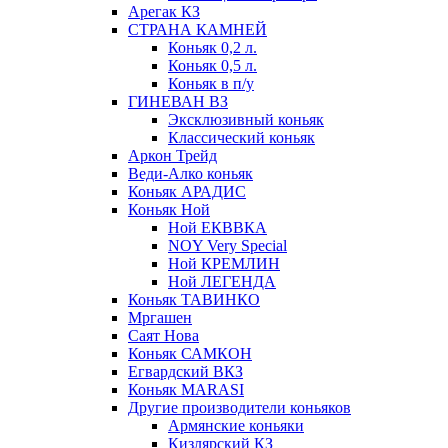
Арегак КЗ
СТРАНА КАМНЕЙ
Коньяк 0,2 л.
Коньяк 0,5 л.
Коньяк в п/у
ГИНЕВАН ВЗ
Эксклюзивный коньяк
Классический коньяк
Аркон Трейд
Веди-Алко коньяк
Коньяк АРАДИС
Коньяк Ной
Ной ЕКВВКА
NOY Very Special
Ной КРЕМЛИН
Ной ЛЕГЕНДА
Коньяк ТАВИНКО
Мргашен
Саят Нова
Коньяк САМКОН
Егвардский ВКЗ
Коньяк MARASI
Другие производители коньяков
Армянские коньяки
Кизлярский КЗ