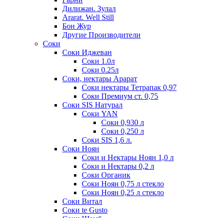
Дилижан. Зулал
Ararat. Well Still
Бон Жур
Другие Производители
Соки
Соки Иджеван
Соки 1.0л
Соки 0.25л
Соки, нектары Арарат
Соки нектары Тетрапак 0,97
Соки Премиум ст. 0,75
Соки SIS Натурал
Соки YAN
Соки 0,930 л
Соки 0,250 л
Соки SIS 1,6 л.
Соки Ноян
Соки и Нектары Ноян 1,0 л
Соки и Нектары 0,2 л
Соки Органик
Соки Ноян 0,75 л стекло
Соки Ноян 0,25 л стекло
Соки Витал
Соки te Gusto