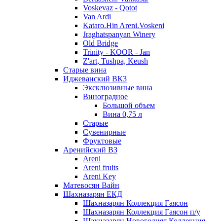
Voskevaz - Qotot
Van Ardi
Kataro.Hin Areni.Voskeni
Jraghatspanyan Winery
Old Bridge
Trinity - KOOR - Jan
Z'art, Tushpa, Keush
Старые вина
Иджеванский ВК3
Эксклюзивные вина
Виноградное
Большой объем
Вина 0,75 л
Старые
Сувенирные
Фруктовые
Аренийский ВЗ
Areni
Areni fruits
Areni Key
Матевосян Вайн
Шахназарян ЕКД
Шахназарян Коллекция Гаясон
Шахназарян Коллекция Гаясон п/у
Шахназарян Новогодняя Коллекция