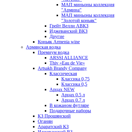
МАП миньоны коллекция
"Армина"
МАП миньоны коллекция
"Золотой коньяк"
Грейт Велли АВКЗ
Иджеванский ВКЗ
Другие
Коньяк Armenia wine
Армянская водка
Премиум водка
ARSSI ALLIANCE
Thiv «Eau de Vie»
Artsakh Brandy Company
Классическая
Классика 0,75
Классика 0,5
Арцах NEW
Арцах 0.5 л
Арцах 0.7 л
В кожаном футляре
Подарочные наборы
КЗ Прошянский
Оганян
Араратский КЗ
Иджеванский ВЗ