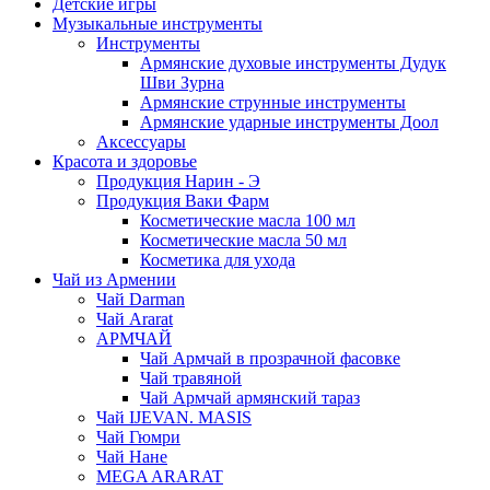
Детские игры
Музыкальные инструменты
Инструменты
Армянские духовые инструменты Дудук
Шви Зурна
Армянские струнные инструменты
Армянские ударные инструменты Доол
Аксессуары
Красота и здоровье
Продукция Нарин - Э
Продукция Ваки Фарм
Косметические масла 100 мл
Косметические масла 50 мл
Косметика для ухода
Чай из Армении
Чай Darman
Чай Ararat
АРМЧАЙ
Чай Армчай в прозрачной фасовке
Чай травяной
Чай Армчай армянский тараз
Чай IJEVAN. MASIS
Чай Гюмри
Чай Нане
MEGA ARARAT